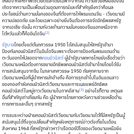
เหลือจากสหภาพโซเวียตและโดยเฉพาะจากจีน ความช่วยเหลือของจีน
เกิดจากความเป็นเพื่อนร่วมอุดมการณ์และที่สำคัญยิ่งกว่าคือผล
ประโยชน์ด้านความมั่นคงของจีนที่ต้องการให้พรมแดนจีน - เวียดนามมี
ความปลอดภัย และโดยเฉพาะอย่างยิ่งจีนต้องการขจัดอิทธิพลสหรัฐ
จากเอเชีย ดังนั้น ความกังวลด้านความมั่นคงของจีนนอกเหนือจาก
[2]
ไต้หวันแล้วก็คืออินโดจีน
รัฐบาล
ไทยตั้งแต่ต้นทศวรรษ 1950 ได้สนับสนุนให้สหรัฐเข้ามา
ป้องกันคอมมิวนิสต์ในอินโดจีนเพราะต้องการป้องกันพรมแดนด้าน
ตะวันออกให้ปลอดจาก
คอมมิวนิสต์
ผู้นำรัฐบาลทหารไทยยังเชื่อด้วยว่า
เวียดนามเหนือต้องการขยายอิทธิพลคอมมิวนิสต์เข้ามาไทยโดยได้รับ
การสนับสนุนจากจีน ในกลางทศวรรษ 1950 ภัยคุกคามจาก
เวียดนามเหนือที่ผู้นำทหารมักอ้างถึง คือการรุกเข้าไปในดินแดนลาว
ของกองกำลังคอมมิวนิสต์เวียดนามและการเผยแพร่อิทธิพล
[3]
คอมมิวนิสต์ในหมู่ชาวเวียดนามในภาคอีสาน
อย่างไรก็ตาม เหตุผล
อื่นที่สำคัญเท่าเทียมกัน คือ ผู้นำทหารไทยคาดหวังความช่วยเหลือด้าน
การทหารและอื่นๆ จากสหรัฐ
การรบระหว่างฝ่ายคอมมิวนิสต์เวียดนามกับเวียดนามใต้ที่มีสหรัฐเป็นผู้
สนับสนุนได้ถึงจุดเปลี่ยนสำคัญหลังเหตุการณ์อ่าวตังเกี๋ยในเดือน
สิงหาคม 1964 ที่สหรัฐกล่าวหาว่าเรือตอร์ปิโดของเวียดนามเหนือยิง