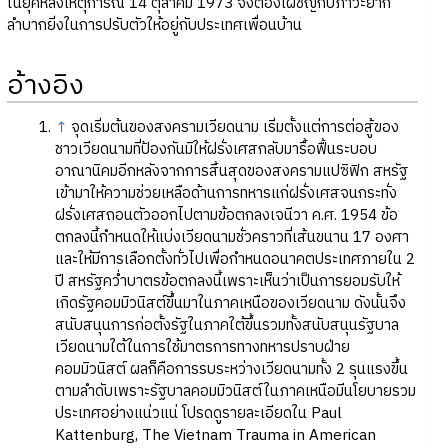
ในยุคหลังเหตุการณ์ 14 ตุลาคม 1973 จึงต้องเผชิญกับภาวะยาก
ลำบากยิ่งในการปรับตัวให้อยู่กับประเทศเพื่อนบ้าน
อ้างอิง
↑
จุดเริ่มต้นของสงครามเวียดนาม เริ่มตั้งแต่การต่อสู้ของ
ชาวเวียดนามที่ป้องกันมิให้ฝรั่งเศสกลับมารื้อฟื้นระบอบ
อาณานิคมอีกหลังจากการสิ้นสุดของสงครามแปซิฟิก สหรัฐ
เข้ามาให้ความช่วยเหลือด้านการทหารแก่ฝรั่งเศสจนกระทั่ง
ฝรั่งเศสถอนตัวออกไปตามข้อตกลงเจนีวา ค.ศ. 1954 ข้อ
ตกลงนี้กำหนดให้แบ่งเวียดนามชั่วคราวที่เส้นขนาน 17 องศา
และให้มีการเลือกตั้งทั่วไปเพื่อกำหนดอนาคตประเทศภายใน 2
ปี สหรัฐคว่ำบาตรข้อตกลงนี้เพราะเห็นว่าเป็นการยอมรับให้
เกิดรัฐคอมมิวนิสต์ขึ้นมาในภาคเหนือของเวียดนาม ดังนั้นจึง
สนับสนุนการก่อตั้งรัฐในภาคใต้ขึ้นรวมทั้งสนับสนุนรัฐบาล
เวียดนามใต้ในการใช้มาตรการทางทหารปราบฝ่าย
คอมมิวนิสต์ ผลก็คือการรบระหว่างเวียดนามทั้ง 2 รุนแรงขึ้น
ตามลำดับเพราะรัฐบาลคอมมิวนิสต์ในภาคเหนือมีนโยบายรวม
ประเทศอย่างแน่วแน่ โปรดดูรายละเอียดใน Paul
Kattenburg, The Vietnam Trauma in American