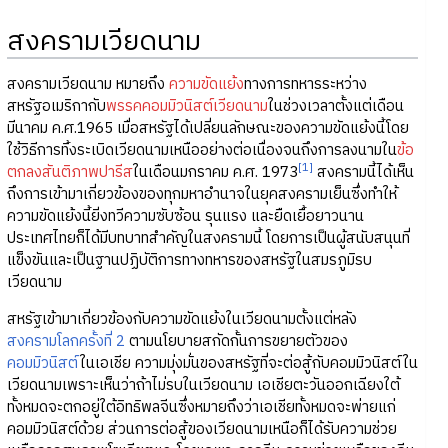
สงครามเวียดนาม
สงครามเวียดนาม หมายถึง
ความขัดแย้ง
ทางการทหารระหว่าง
สหรัฐอเมริกากับ
พรรคคอมมิวนิสต์เวียดนาม
ในช่วงเวลาตั้งแต่เดือน
มีนาคม ค.ศ.1965 เมื่อสหรัฐได้เปลี่ยนลักษณะของความขัดแย้งนี้โดย
ใช้วิธีการทิ้งระเบิดเวียดนามเหนืออย่างต่อเนื่องจนถึงการลงนามใน
ข้อ
[1]
ตกลงสันติภาพปารีส
ในเดือนมกราคม ค.ศ. 1973
สงครามนี้ได้เห็น
ถึงการเข้ามาเกี่ยวข้องของทุกมหาอำนาจในยุคสงครามเย็นซึ่งทำให้
ความขัดแย้งนี้ยิ่งทวีความซับซ้อน รุนแรง และยืดเยื้อยาวนาน
ประเทศไทยก็ได้มีบทบาทสำคัญในสงครามนี้ โดยการเป็นผู้สนับสนุนที่
แข็งขันและเป็นฐานปฏิบัติการทางทหารของสหรัฐในสมรภูมิรบ
เวียดนาม
สหรัฐเข้ามาเกี่ยวข้องกับความขัดแย้งในเวียดนามตั้งแต่หลัง
สงครามโลกครั้งที่ 2
ตามนโยบายสกัดกั้นการขยายตัวของ
คอมมิวนิสต์
ในเอเชีย ความมุ่งมั่นของสหรัฐที่จะต่อสู้กับคอมมิวนิสต์ใน
เวียดนามเพราะเห็นว่าถ้าไม่รบในเวียดนาม เอเชียตะวันออกเฉียงใต้
ทั้งหมดจะตกอยู่ใต้อิทธิพลจีนซึ่งหมายถึงว่าเอเชียทั้งหมดจะพ่ายแก่
คอมมิวนิสต์ด้วย ส่วนการต่อสู้ของเวียดนามเหนือก็ได้รับความช่วย