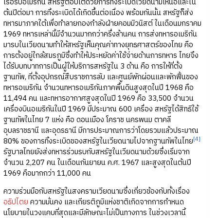
เรือรบอเมริกัน สหรัฐตอบโต้ด้วยการทิ้งระเบิดเวียดนามเหนือและใน
ต้นปีต่อมา การทิ้งระเบิดได้เกิดขึ้นต่อเนื่อง พร้อมกันนั้น สหรัฐก็ส่ง
ทหารมาภาคใต้เพื่อทำลายกองกำลังฝ่ายคอมมิวนิสต์ ในเดือนมกราคม
1969 ทหารเหล่านี้มีจำนวนมากกว่าครึ่งล้านคน การส่งทหารอเมริกัน
มารบในเวียดนามทำให้สหรัฐเห็นคุณค่าทางยุทธศาสตร์ของไทย คือ
การตั้งอยู่ใกล้สมรภูมิซึ่งทำให้ประหยัดค่าใช้จ่ายด้านการทหาร ไทยจึง
ได้รับบทบาทการเป็นผู้ให้บริการสหรัฐใน 3 ด้าน คือ การให้ที่ตั้ง
ฐานทัพ, ที่ตั้งอุปกรณ์สืบราชการลับ และศูนย์พักผ่อนและพักฟื้นของ
ทหารอเมริกัน จำนวนทหารอเมริกันภาคพื้นดินสูงสุดในปี 1968 คือ
11,494 คน และทหารอากาศสูงสุดในปี 1969 คือ 33,500 จำนวน
เครื่องบินอเมริกันในปี 1969 มีประมาณ 600 เครื่อง สหรัฐได้สิทธิใช้
ฐานทัพในไทย 7 แห่ง คือ ดอนเมือง โคราช นครพนม ตาคลี
อุบลราชธานี และอุดรธานี มีการประมาณการว่าโดยรวมแล้วประมาณ
[4]
80% ของการทิ้งระเบิดของสหรัฐในเวียดนามไปจากฐานทัพในไทย
รัฐบาลไทยยังส่งทหารร่วมรบกับสหรัฐในเวียดนามด้วยซึ่งเริ่มจาก
จำนวน 2,207 คน ในเดือนกันยายน ค.ศ. 1967 และสูงสุดในต้นปี
1969 คือมากกว่า 11,000 คน
ความร่วมมือกับสหรัฐในสงครามเวียดนามซึ่งเกี่ยวข้องกับทั้งเรื่อง
อธิปไตย
ความมั่นคง และเกียรติภูมิแห่งชาติเกิดจากการกำหนด
นโยบายในวงแคบที่สุดและมีลักษณะไม่เป็นทางการ ในช่วงเวลานี้