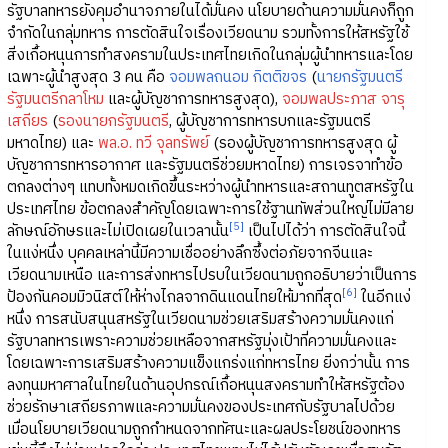
รัฐบาลทหารยังคุมอำนาจภายในได้มั่นคง นโยบายด้านความมั่นคงก็ถูก
จำกัดในกลุ่มทหาร การตัดสินใจเรื่องเวียดนาม รวมทั้งการให้สหรัฐใช้
สิ่งเกื้อหนุนการทำสงครามในประเทศไทยเกิดในกลุ่มผู้นำทหารและโดย
เฉพาะผู้นำสูงสุด 3 คน คือ
จอมพลถนอม กิตติขจร
(
นายกรัฐมนตรี
รัฐมนตรีกลาโหม
และผู้บัญชาการทหารสูงสุด),
จอมพลประภาส จารุ
เสถียร
(
รองนายกรัฐมนตรี
, ผู้บัญชาการทหารบกและรัฐมนตรี
มหาดไทย) และ
พล.อ. ทวี จุลทรัพย์
(รองผู้บัญชาการทหารสูงสุด ผู้
บัญชาการทหารอากาศ และรัฐมนตรีช่วยมหาดไทย) การเจรจาทำข้อ
ตกลงต่างๆ แทบทั้งหมดเกิดขึ้นระหว่างผู้นำทหารและสถานทูตสหรัฐใน
ประเทศไทย ข้อตกลงสำคัญโดยเฉพาะการใช้ฐานทัพส่วนใหญ่ไม่มีลาย
[5]
ลักษณ์อักษรและไม่เปิดเผยในเวลานั้น
เป็นไปได้ว่า การตัดสินใจนี้
ในแง่หนึ่ง บุคคลเหล่านี้มีความเชื่ออย่างลึกซึ้งต่อภัยจากจีนและ
เวียดนามเหนือ และการส่งทหารไปรบในเวียดนามถูกอธิบายว่าเป็นการ
[6]
ป้องกันคอมมิวนิสต์ให้ห่างไกลจากดินแดนไทยให้มากที่สุด
ในอีกแง่
หนึ่ง การสนับสนุนสหรัฐในเวียดนามช่วยเสริมสร้างความมั่นคงแก่
รัฐบาลทหารเพราะความช่วยเหลือจากสหรัฐมุ่งเป้าที่ความมั่นคงและ
โดยเฉพาะการเสริมสร้างความแข็งแกร่งแก่ทหารไทย ยิ่งกว่านั้น การ
ลงทุนมหาศาลในไทยในด้านอุปกรณ์เกื้อหนุนสงครามทำให้สหรัฐต้อง
ช่วยรักษาเสถียรภาพและความมั่นคงของประเทศกับรัฐบาลไปด้วย
เมื่อนโยบายเวียดนามถูกกำหนดจากทัศนะและผลประโยชน์ของทหาร