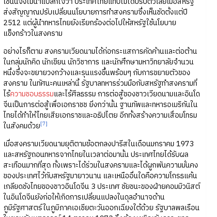
เช่นนี้จึงไม่น่าแปลกใจว่า ประเทศไทยแทบไม่ได้ปรับตัวเลยเมื่อสหรัฐ
ส่งสัญญาณปรับเปลี่ยนนโยบายการทำสงครามซึ่งเห็นชัดตั้งแต่ปี
2512 แต่ผู้นำทหารไทยยังเรียกร้องต่อไปให้สหรัฐใช้นโยบาย
แข็งกร้าวในสงคราม
อย่างไรก็ตาม สงครามเวียดนามได้ก่อกระแสการคัดค้านและต่อต้าน
ในกลุ่มนักคิด นักเขียน นักวิชาการ และนักศึกษามหาวิทยาลัยจำนวน
หนึ่งซึ่งจะขยายวงกว้างและรุนแรงขึ้นพร้อมๆ กับการขยายตัวของ
สงคราม ในทัศนะคนเหล่านี้ รัฐบาลทหารร่วมมือกับสหรัฐทำสงครามที่
ไร้
ความชอบธรรม
และไร้ศีลธรรม การต่อสู้ของชาวเวียดนามและอินโด
จีนเป็นการต่อสู้เพื่อเอกราชช ยิ่งกว่านั้น ฐานทัพและทหารอเมริกันใน
ไทยได้ทำให้ไทยเสียเอกราชและอธิปไตย อีกทั้งสร้างความเสื่อมโทรม
[7]
ในสังคมด้วย
เมื่อสงครามเวียดนามยุติตามข้อตกลงปารีสในเดือนมกราคม 1973
และสหรัฐถอนทหารจากไทยในเวลาต่อมานั้น ประเทศไทยได้รับผล
สะเทือนมากที่สุด ทั้งเพราะได้ร่วมในสงครามและได้ผูกพันความมั่นคง
ของประเทศไว้กับสหรัฐมายาวนาน และเหนืออื่นใดคือความโกรธแค้น
เกลียดชังไทยของชาวอินโดจีน 3 ประเทศ ชัยชนะของฝ่ายคอมมิวนิสต์
ในอินโดจีนยังก่อให้เกิดการเปลี่ยนแปลงในดุลอำนาจด้าน
ภูมิรัฐศาสตร์ในภูมิภาคเอเชียตะวันออกเฉียงใต้ด้วย รัฐบาลพลเรือน