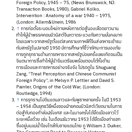
Foreign Policy, 1945 – 75, (News Brunswick, NJ:
Transaction Books, 1980), Gabriel Kolko,
Intervention : Anatomy of a war 1940 – 1975,
(London: Allem&Unein, 1986
↑
การก่อตั้งระบอบใหม่ภายหลังการต่อสู้นองเลือดยาวนาน
ทำให้ผู้นำพรรคคอมมิวนิสต์จีนหวาดระแวงภัยความมั่นคงมาก
โดยเฉพาะจากสหรัฐตั้งแต่สงครามเกาหลีที่จีนส่งทหารเข้ารบ
กับสหรัฐในปลายปี 1950 มีการศึกษาที่ชี้ว่าทัศนะการมองภัย
การถูกรุกรานด้านการทหารจากสหรัฐบ่อยครั้งเลยเกิดจนเป็น
จินตนาการซึ่งทำให้ผู้นำจีนเตรียมพร้อมตอบโต้ทั้งด้าน
การเมืองและการทหารอย่างจริงจัง โปรดดูใน Shuguang
Zang, “Treat Perception and Chinese Communist
Foreign Policy”, in Melvyn P. Lettler and David S.
Painter, Origins of the Cold War, (London:
Routledge, 1994)
↑
การรุกรานไปดินแดนลาวและกัมพูชาหลายครั้ง ในปี 1953
– 1954 เป็นยุทธวิธีหนึ่งของฝ่ายคอมมิวนิสต์เวียดนามในการ
ต่อสู้กับกองกำลังฝรั่งเศส และในบางครั้งได้ยึดเมืองลาวไว้
ระยะหนึ่งด้วย เช่น ในเดือนธันวาคม 1953 ได้ยึดเมืองท่าแขก
ซึ่งอยู่บนแม่น้ำโขงใกล้กับชายแดนไทย ดู William J. Duiker,