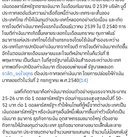
เงินดอลลาร์สหรัฐเทขายเงินบาท ในเดือนกันยายน ปี 2539 บริษัท มูดี้
ประกาศลดอันดับความน่าเชื่อถือหนี้ต่างประเทศระยะสั้นของ
ประเทศไทย ทำให้เงินทุนต่างประเทศไหลออกอย่างต่อเนื่อง และเกิด
การโจมตีค่าเงินบาทครั้งแรกในเดือนธันวาคม 2539 ใน ปี 2540 การ
โจมตีค่าเงินบาทเกิดขึ้นหลายระลอกในเดือนมกราคม กุมภาพันธ์
ธนาคารแห่งประเทศไทยได้เข้าแทรกแซงโดยใช้เงินสำรองระหว่าง
ประเทศในการปกป้องค่าเงินบาทจากโจมตี การโจมตีค่าเงินบาทเกิดขึ้น
อีกในตอนปลายเดือนเมษายนและโจมตีหนักมากในคืนวันที่ 8
พฤษภาคม เป็นต้นมา ในที่สุดรัฐบาลไม่มีเงินสำรองระหว่างประเทศ
มากพอที่จะปกป้องค่าเงินบาท ต้องยอมพ่ายแพ้ รัฐบาลพลเอก
ชวลิต_ยงใจยุทธ
ต้องประกาศลดค่าเงินบาท โดยการปล่อยให้ค่าเงิน
บาทลอยตัวในวันที่ 2 กรกฎาคม พ.ศ.2540
[14]
ผลที่เกิดตามมาคือค่าเงินบาทอ่อนตัวอย่างรุนแรงจากประมาณ
25-26 บาท ต่อ 1 ดอลลาร์สหรัฐฯ อ่อนค่ารุนแรงสูงสุดลงไปที่ 50-
52 บาท ต่อ 1 ดอลลาร์สหรัฐฯ ทำให้คนไทยที่กู้หนี้จากต่างประเทศเป็น
เงินดอลลาร์สหรัฐฯ หรือเงินสกุลอื่นมีหนี้เพิ่มมากขึ้นเท่าตัวเมื่อคิดเป็น
เงินบาท ธนาคาร ธุรกิจการเงิน อุตสาหกรรมขนาดใหญ่ ต้องขาย
กิจการให้นักลงทุนต่างประเทศ ธุรกิจขนาดกลางขนาดเล็กล้มละลาย
จำนวนมาก ประชาชนตกงานจำนวนหลายแสนคน จำนวนไม่น้อยกลับสู่