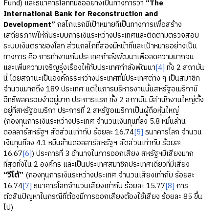
Fund) และธนาคารโลกที่มีชื่ออย่างเป็นทางการว่า
“The
International Bank for Reconstruction and
Development”
กลไกแรกมีเป้าหมายที่เป็นทางการเพื่อสร้าง
เสถียรภาพให้กับระบบการเงินระหว่างประเทศและติดตามตรวจสอบ
ระบบเงินตราของโลก ส่วนกลไกที่สองมีหน้าที่และเป้าหมายอย่างเป็น
ทางการ คือ การทำงานกับประเทศกำลังพัฒนาเพื่อลดความยากจน
และเพิ่มความเจริญรุ่งเรืองให้กับประเทศกำลังพัฒนา
[4]
ทั้ง 2 สถาบัน
นี้ โดยสถานะเป็นองค์กรระหว่างประเทศที่มีประเทศต่าง ๆ เป็นสมาชิก
จำนวนมากถึง 189 ประเทศ แต่ในการบริหารงานนั้นสหรัฐอเมริกามี
อิทธิพลครอบงำอยู่มาก ประการแรก ทั้ง 2 สถาบัน มีสำนักงานใหญ่ตั้ง
อยู่ที่สหรัฐอเมริกา ประการที่ 2 สหรัฐอเมริกาเป็นผู้ถือหุ้นใหญ่
(กองทุนการเงินระหว่างประเทศ จำนวนเงินทุนที่ลง 5.8 หมื่นล้าน
ดอลลาร์สหรัฐฯ สัดส่วนเท่ากับ ร้อยละ 16.74
[5]
ธนาคารโลก จำนวน
เงินทุนที่ลง 4.1 หมื่นล้านดอลลาร์สหรัฐฯ สัดส่วนเท่ากับ ร้อยละ
16.67
[6]
) ประการที่ 3 อำนาจในการออกเสียง สหรัฐฯมีเสียงมาก
ที่สุดทั้งใน 2 องค์กร และเป็นประเทศสมาชิกประเทศเดียวที่มีเสียง
“วีโต้”
(กองทุนการเงินระหว่างประเทศ จำนวนเสียงเท่ากับ ร้อยละ
16.74
[7]
ธนาคารโลกจำนวนเสียงเท่ากับ ร้อยละ 15.77
[8]
การ
ตัดสินปัญหาในกรณีที่ต้องมีการออกเสียงต้องใช้เสียง ร้อยละ 85 ขึ้น
ไป)