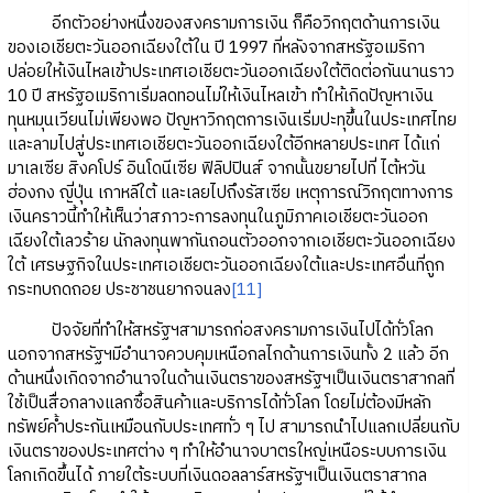
อีกตัวอย่างหนึ่งของสงครามการเงิน ก็คือวิกฤตด้านการเงิน
ของเอเชียตะวันออกเฉียงใต้ใน ปี 1997 ที่หลังจากสหรัฐอเมริกา
ปล่อยให้เงินไหลเข้าประเทศเอเชียตะวันออกเฉียงใต้ติดต่อกันนานราว
10 ปี สหรัฐอเมริกาเริ่มลดทอนไม่ให้เงินไหลเข้า ทำให้เกิดปัญหาเงิน
ทุนหมุนเวียนไม่เพียงพอ ปัญหาวิกฤตการเงินเริ่มปะทุขึ้นในประเทศไทย
และลามไปสู่ประเทศเอเชียตะวันออกเฉียงใต้อีกหลายประเทศ ได้แก่
มาเลเซีย สิงคโปร์ อินโดนีเซีย ฟิลิปปินส์ จากนั้นขยายไปที่ ไต้หวัน
ฮ่องกง ญี่ปุ่น เกาหลีใต้ และเลยไปถึงรัสเซีย เหตุการณ์วิกฤตทางการ
เงินคราวนี้ทำให้เห็นว่าสภาวะการลงทุนในภูมิภาคเอเชียตะวันออก
เฉียงใต้เลวร้าย นักลงทุนพากันถอนตัวออกจากเอเชียตะวันออกเฉียง
ใต้ เศรษฐกิจในประเทศเอเชียตะวันออกเฉียงใต้และประเทศอื่นที่ถูก
กระทบถดถอย ประชาชนยากจนลง
[11]
ปัจจัยที่ทำให้สหรัฐฯสามารถก่อสงครามการเงินไปได้ทั่วโลก
นอกจากสหรัฐฯมีอำนาจควบคุมเหนือกลไกด้านการเงินทั้ง 2 แล้ว อีก
ด้านหนึ่งเกิดจากอำนาจในด้านเงินตราของสหรัฐฯเป็นเงินตราสากลที่
ใช้เป็นสื่อกลางแลกซื้อสินค้าและบริการได้ทั่วโลก โดยไม่ต้องมีหลัก
ทรัพย์ค้ำประกันเหมือนกับประเทศทั่ว ๆ ไป สามารถนำไปแลกเปลี่ยนกับ
เงินตราของประเทศต่าง ๆ ทำให้อำนาจบาตรใหญ่เหนือระบบการเงิน
โลกเกิดขึ้นได้ ภายใต้ระบบที่เงินดอลลาร์สหรัฐฯเป็นเงินตราสากล