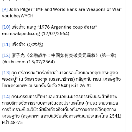
[9]
John Pilger “IMF and World Bank are Weapons of War”
youtube/WYCH
[10]
เพิ่งอ้าง และดู “1976 Argentine coup d’etat”
en.m.wikipedia.org (17/07/2564)
[11]
เพิ่งอ้าง (水木然)
[12]
廖子光《金融战争：中国如何突破美元霸权》(第一章)
(dushu.com (15/07/2564)
[13]
ยุค ศรีอาริยะ “เครือข่ายอำนาจครอบโลกและวิกฤติเศรษฐกิจ
ฟองสบู่” ใน วิทยา ว่องกุล (บรรณาธิการ) กลียุคกับหายนะเศรษฐกิจ
ไทย(กรุงเทพฯ อมรินทร์พริ้นติ้ง 2540) หน้า 26-32
[14]
คณะกรรมการศึกษาและเสนอแนะมาตรการเพิ่มประสิทธิภาพ
การบริหารจัดการระบบการเงินของประเทศไทย (ศปร.) รายงานผล
การวิเคราะห์และวินิจฉัยข้อเท็จจริงเกี่ยวกับสถานการณ์วิกฤตทาง
เศรษฐกิจ (กรุงเทพฯ สถาบันวิจัยเพื่อการพัฒนาประเทศไทย 2541)
หน้า 48-75