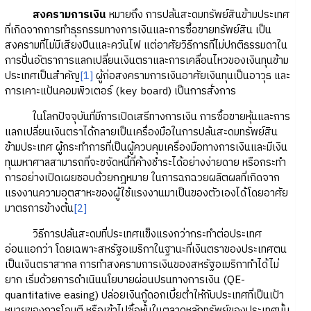
สงครามการเงิน
หมายถึง การปล้นสะดมทรัพย์สินข้ามประเทศ
ที่เกิดจากการทำธุรกรรมทางการเงินและการซื้อขายทรัพย์สิน เป็น
สงครามที่ไม่มีเสียงปืนและควันไฟ แต่อาศัยวิธีการที่ไม่ปกติธรรมดาใน
การปั่นอัตราการแลกเปลี่ยนเงินตราและการเคลื่อนไหวของเงินทุนข้าม
ประเทศเป็นสำคัญ
[1]
ผู้ก่อสงครามการเงินอาศัยเงินทุนเป็นอาวุธ และ
การเคาะแป้นคอมพิวเตอร์ (key board) เป็นการสั่งการ
ในโลกปัจจุบันที่มีการเปิดเสรีทางการเงิน การซื้อขายหุ้นและการ
แลกเปลี่ยนเงินตราได้กลายเป็นเครื่องมือในการปล้นสะดมทรัพย์สิน
ข้ามประเทศ ผู้กระทำการที่เป็นผู้ควบคุมเครื่องมือทางการเงินและมีเงิน
ทุนมหาศาลสามารถที่จะขจัดหนี้ที่ค้างชำระได้อย่างง่ายดาย หรือกระทำ
การอย่างเปิดเผยชอบด้วยกฎหมาย ในการฉกฉวยผลิตผลที่เกิดจาก
แรงงานความอุตสาหะของผู้ใช้แรงงานมาเป็นของตัวเองได้โดยอาศัย
มาตรการข้างต้น
[2]
วิธีการปล้นสะดมที่ประเทศแข็งแรงกว่ากระทำต่อประเทศ
อ่อนแอกว่า โดยเฉพาะสหรัฐอเมริกาในฐานะที่เงินตราของประเทศตน
เป็นเงินตราสากล การทำสงครามการเงินของสหรัฐอเมริกาทำได้ไม่
ยาก เริ่มด้วยการดำเนินนโยบายผ่อนปรนทางการเงิน (QE-
quantitative easing) ปล่อยเงินกู้ดอกเบี้ยต่ำให้กับประเทศที่เป็นเป้า
หมายของการโจมตี หรือเข้าไปซื้อหุ้นในตลาดหลักทรัพย์ของประเทศนั้น