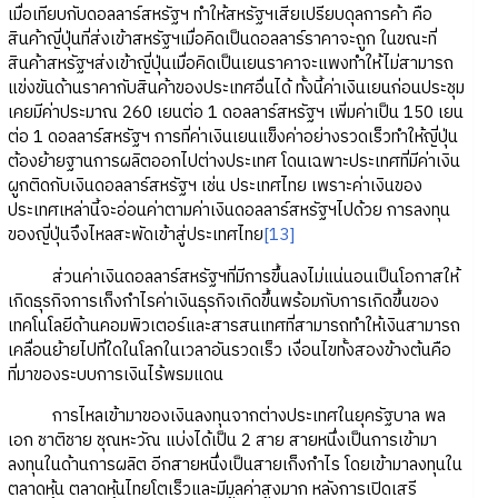
เมื่อเทียบกับดอลลาร์สหรัฐฯ ทำให้สหรัฐฯเสียเปรียบดุลการค้า คือ
สินค้าญี่ปุ่นที่ส่งเข้าสหรัฐฯเมื่อคิดเป็นดอลลาร์ราคาจะถูก ในขณะที่
สินค้าสหรัฐฯส่งเข้าญี่ปุ่นเมื่อคิดเป็นเยนราคาจะแพงทำให้ไม่สามารถ
แข่งขันด้านราคากับสินค้าของประเทศอื่นได้ ทั้งนี้ค่าเงินเยนก่อนประชุม
เคยมีค่าประมาณ 260 เยนต่อ 1 ดอลลาร์สหรัฐฯ เพิ่มค่าเป็น 150 เยน
ต่อ 1 ดอลลาร์สหรัฐฯ การที่ค่าเงินเยนแข็งค่าอย่างรวดเร็วทำให้ญี่ปุ่น
ต้องย้ายฐานการผลิตออกไปต่างประเทศ โดนเฉพาะประเทศที่มีค่าเงิน
ผูกติดกับเงินดอลลาร์สหรัฐฯ เช่น ประเทศไทย เพราะค่าเงินของ
ประเทศเหล่านี้จะอ่อนค่าตามค่าเงินดอลลาร์สหรัฐฯไปด้วย การลงทุน
ของญี่ปุ่นจึงไหลสะพัดเข้าสู่ประเทศไทย
[13]
ส่วนค่าเงินดอลลาร์สหรัฐฯที่มีการขึ้นลงไม่แน่นอนเป็นโอกาสให้
เกิดธุรกิจการเก็งกำไรค่าเงินธุรกิจเกิดขึ้นพร้อมกับการเกิดขึ้นของ
เทคโนโลยีด้านคอมพิวเตอร์และสารสนเทศที่สามารถทำให้เงินสามารถ
เคลื่อนย้ายไปที่ใดในโลกในเวลาอันรวดเร็ว เงื่อนไขทั้งสองข้างต้นคือ
ที่มาของระบบการเงินไร้พรมแดน
การไหลเข้ามาของเงินลงทุนจากต่างประเทศในยุครัฐบาล พล
เอก ชาติชาย ชุณหะวัณ แบ่งได้เป็น 2 สาย สายหนึ่งเป็นการเข้ามา
ลงทุนในด้านการผลิต อีกสายหนึ่งเป็นสายเก็งกำไร โดยเข้ามาลงทุนใน
ตลาดหุ้น ตลาดหุ้นไทยโตเร็วและมีมูลค่าสูงมาก หลังการเปิดเสรี