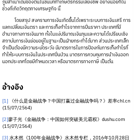
ภูมิลำเนาเดิมของตนในชนบททำเกษตรกรรมเลี้ยงชีพ อย่างน้อยก็ใน
ช่วงที่เกิดวิกฤตทางเศรษฐกิจ นี้
โดยสรุป สงครามการเงินเกิดขึ้นได้เพราะระบบการเงินเสรี การ
แลกเปลี่ยนเงินตรา และการเก็งกำไรจากการปั่นราคา ประเทศที่มี
อำนาจทางการเงินมาก ทั้งในแง่ปริมาณเงินทุนและความได้เปรียบเชิง
สถาบันการเงินย่อมอยู่ในฐานะเป็นฝ่ายกระทำได้มาก ส่วนประเทศเล็ก
จำเป็นต้องมีความระมัดระวัง มีมาตรการในการป้องกันการเก็งกำไรที่
ทำให้ระบบการเงินในประเทศปั่นป่วน มาตรการควบคุมการนำเงินออก
นอกประเทศโดยมีกำหนดเวลา หรือมาตรการทางภาษี เป็นต้น
อ้างอิง
[1]
《什么是金融战争？中国打赢过金融战争吗？》差率chl.cn
(15/07/2564)
[2]
廖子光《金融战争：中国如何突破美元霸权》dushu.com
(15/07/2564)
[3]
水木然《100年金融战争》水木然专栏，2016年10月28日