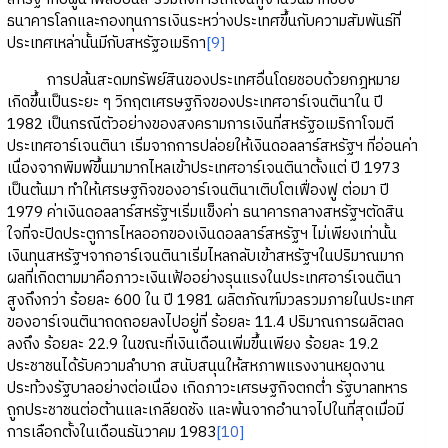
ธนาคารโลกและกองทุนการเงินระหว่างประเทศขึ้นกับความสัมพันธ์ที่
ประเทศเหล่านั้นมีกับสหรัฐอเมริกา
[9]
การปล้นสะดมทรัพย์สินของประเทศอื่นโดยชอบด้วยกฎหมาย
เกิดขึ้นเป็นระยะ ๆ วิกฤตเศรษฐกิจของประเทศอาร์เจนตินาใน ปี
1982 เป็นกรณีตัวอย่างของสงครามการเงินที่สหรัฐอเมริกาโจมตี
ประเทศอาร์เจนตินา เริ่มจากการปล่อยให้เงินดอลลาร์สหรัฐฯ ที่อ่อนค่า
เนื่องจากพิมพ์ขึ้นมามากไหลเข้าประเทศอาร์เจนตินาตั้งแต่ ปี 1973
เป็นต้นมา ทำให้เศรษฐกิจของอาร์เจนตินาเติบโตเฟื่องฟู ต่อมา ปี
1979 ค่าเงินดอลลาร์สหรัฐฯเริ่มแข็งค่า ธนาคารกลางสหรัฐฯตัดสิน
ใจที่จะปิดประตูการไหลออกของเงินดอลลาร์สหรัฐฯ ไม่เพียงเท่านั้น
เงินทุนสหรัฐฯจากอาร์เจนตินาเริ่มไหลกลับเข้าสหรัฐฯในปริมาณมาก
ผลที่เกิดตามมาคือภาวะเงินเฟ้ออย่างรุนแรงในประเทศอาร์เจนตินา
สูงถึงกว่า ร้อยละ 600 ใน ปี 1981 ผลิตภัณฑ์มวลรวมภายในประเทศ
ของอาร์เจนตินาถดถอยลงไปอยู่ที่ ร้อยละ 11.4 ปริมาณการผลิตลด
ลงถึง ร้อยละ 22.9 ในขณะที่เงินเดือนเพิ่มขึ้นเพียง ร้อยละ 19.2
ประชาชนได้รับความลำบาก สนับสนุนให้สหภาพแรงงานหยุดงาน
ประท้วงรัฐบาลอย่างต่อเนื่อง เกิดภาวะเศรษฐกิจตกต่ำ รัฐบาลทหาร
ถูกประชาชนต่อต้านและเกลียดชัง และพ้นจากอำนาจไปในที่สุดเมื่อมี
การเลือกตั้งในเดือนธันวาคม 1983
[10]