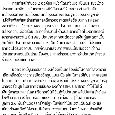
การทำหน้าที่ของ 2 องค์กร แม้ว่าโดยทั่วไปจะเป็นประโยชน์ต่อ
ประเทศสมาชิก แต่ในหลายกรณีก็มีการใช้ 2 องค์กรข้างต้น เป็น
เครื่องมือทางการเมืองและเครื่องมือทางเศรษฐกิจของสหรัฐฯ นัก
หนังสือพิมพ์และถ่ายทำสารคดีชาวออสเตรเลียชื่อ John Pilger
กล่าวถึงการทำงานของกองทุนระหว่างประเทศและธนาคารโลกว่า
สร้างความเดือดร้อนและทุกข์ทรมานให้กับประชากรโลกในหลายกรณี
เขารายงานว่าใน ปี 1985 ประเทศยากจนต้องจ่ายเงินกู้และดอกเบี้ย
คืนให้กับประเทศพัฒนาแล้วมากเป็น 2 เท่า ของจำนวนเงินที่ประเทศ
ยากจนได้รับจากประเทศพัฒนาแล้ว สภาพเช่นนี้เขามองว่าเท่ากับ
ประเทศยากจนเป็นฝ่ายเลี้ยงดูประเทศร่ำรวย มากกว่าประเทศร่ำรวย
ช่วยเหลือประเทศยากจน
นอกจากนี้ธุรกรรมการเงินก็จัดเป็นเครื่องมือในการทำสงคราม
หรือเครื่องมือทางการเมืองอีกรูปแบบหนึ่ง เช่น ในกรณีที่ประเทศเยเมน
ไม่ออกเสียงสนับสนุนญัตติการก่อสงครามในอิรักของสหรัฐฯ สมัยรัฐ
บาลจอร์ช บุช ในสภาความมั่นคง องค์การสหประชาชาติ ทำให้ไม่ได้
เงินกู้จากธนาคารโลก หรือกรณีให้เงินกู้กับประเทศฟิลิปปินส์สร้างโรง
ไฟฟ้านิวเคลียร์โดยบริษัทอเมริกัน (เวสติ่งเฮาส์) ในสมัยมาร์กอส
มูลค่า 2.6 พันล้านดอลลาร์สหรัฐฯ ในพื้นที่ที่เป็นเขตแผ่นดินไหว และ
เมื่อสร้างเสร็จก็ใช้งานไม่ได้เพราะการสมคบกันทุจริตของเจ้าหน้าที่
สหรัฐฯกับผู้นำฟิลิปปินส์ รวมถึงการให้เงินกู้จำนวนมากของ