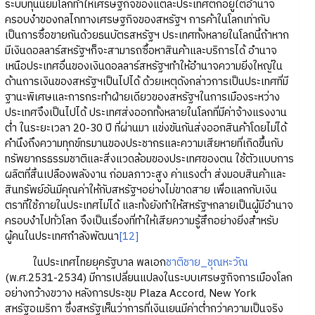
ระบบทุนนิยมโลกทำให้เศรษฐกิจของแต่ละประเทศตกอยู่ใต้อำนาจ
ครอบงำของกลไกทางเศรษฐกิจของสหรัฐฯ การค้าในโลกเท่ากับ
เป็นการซื้อขายกันด้วยธนบัตรสหรัฐฯ ประเทศทั้งหลายในโลกนี้ถ้าหาก
มีเงินดอลลาร์สหรัฐฯก็จะสามารถซื้อหาสินค้าและบริการได้ อำนาจ
เหนือประเทศอื่นของเงินดอลลาร์สหรัฐฯทำให้อำนาจความยิ่งใหญ่ใน
ด้านการเงินของสหรัฐฯเป็นไปได้ ด้วยเหตุดังกล่าวการเป็นประเทศที่มี
ฐานะพิเศษและการกระทำฝ่ายเดียวของสหรัฐฯในการเมืองระหว่าง
ประเทศจึงเป็นไปได้ ประเทศส่งออกทั้งหลายในโลกที่มีค่าจ้างแรงงาน
ต่ำ ในระยะเวลา 20-30 ปี ที่ผ่านมา แข่งขันกันส่งออกสินค้าโดยไม่ได้
คำนึงถึงความทุกข์ทรมานของประชากรและความเสียหายที่เกิดขึ้นกับ
ทรัพยากรธรรมชาติและสิ่งแวดล้อมของประเทศของตน ใช้ตัวแบบการ
ผลิตที่สิ้นเปลืองพลังงาน ก่อมลภาวะสูง ค่าแรงต่ำ ส่งมอบสินค้าและ
สินทรัพย์อันมีคุณค่าให้กับสหรัฐฯอย่างไม่ขาดสาย เพื่อแลกกับเงิน
ตราที่ใช้ภายในประเทศไม่ได้ และทั้งยังทำให้สหรัฐฯกลายเป็นผู้มีอำนาจ
ครอบงำไปทั่วโลก จึงเป็นเรื่องที่ทำให้เสียความรู้สึกอย่างยิ่งสำหรับ
ผู้คนในประเทศกำลังพัฒนา
[12]
ในประเทศไทยยุครัฐบาล พลเอก
ชาติชาย_ชุณหะวัณ
(พ.ศ.2531-2534) มีการเปลี่ยนแปลงในระบบเศรษฐกิจการเมืองโลก
อย่างกว้างขวาง หลังการประชุม Plaza Accord, New York
สหรัฐอเมริกา ซึ่งสหรัฐเห็นว่าการที่เงินเยนมีค่าต่ำกว่าความเป็นจริง