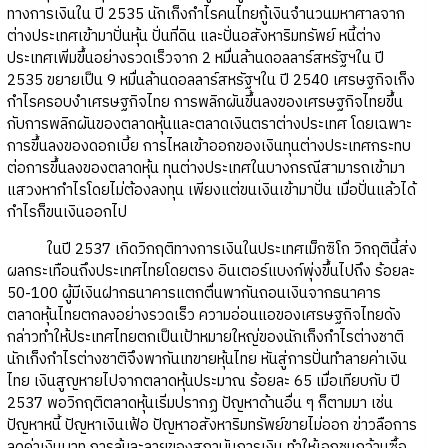
ทางการเงินใน ปี 2535 นักเก็งกำไรคนไทยกู้เงินจำนวนมหาศาลจาก
ต่างประเทศเข้ามาปั่นหุ้น ปั่นที่ดิน และปั่นอสังหาริมทรัพย์ หนี้ต่าง
ประเทศเพิ่มขึ้นอย่างรวดเร็วจาก 2 หมื่นล้านดอลลาร์สหรัฐฯใน ปี
2535 ขยายเป็น 9 หมื่นล้านดอลลาร์สหรัฐฯใน ปี 2540 เศรษฐกิจเก็ง
กำไรครอบงำเศรษฐกิจไทย การพลิกผันขึ้นลงของเศรษฐกิจไทยขึ้น
กับการพลิกผันของตลาดหุ้นและตลาดเงินตราต่างประเทศ โดยเฉพาะ
การขึ้นลงของดอกเบี้ย การไหลเข้าออกของเงินทุนต่างประเทศกระทบ
ต่อการขึ้นลงของตลาดหุ้น ทุนต่างประเทศในบางกรณีสามารถเข้ามา
แสวงหากำไรโดยไม่ต้องลงทุน เพียงแต่ขนเงินเข้ามาปั่น เมื่อปั่นแล้วได้
กำไรก็ขนเงินออกไป
ในปี 2537 เกิดวิกฤติทางการเงินในประเทศเม็กซิโก วิกฤตินี้ส่ง
ผลกระเทือนถึงประเทศไทยโดยตรง อินเตอร์แบงก์พุ่งขึ้นไปถึง ร้อยละ
50-100 ผู้มีเงินฝากธนาคารแตกตื่นพากันถอนเงินจากธนาคาร
ตลาดหุ้นไทยตกลงอย่างรวดเร็ว ความอ่อนแอของเศรษฐกิจไทยดัง
กล่าวทำให้ประเทศไทยตกเป็นเป้าหมายใหญ่ของนักเก็งกำไรต่างชาติ
นักเก็งกำไรต่างชาติจึงพากันเทขายหุ้นไทย หันสู่การปั่นทำลายค่าเงิน
ไทย เงินสูญหายไปจากตลาดหุ้นประมาณ ร้อยละ 65 เมื่อเทียบกับ ปี
2537 พอวิกฤติตลาดหุ้นเริ่มปรากฏ ปัญหาด้านอื่น ๆ ก็ตามมา เช่น
ปัญหาหนี้ ปัญหาเงินเฟ้อ ปัญหาอสังหาริมทรัพย์ขายไม่ออก ข่าวลือการ
ลดค่าเงินบาท การล้มละลายของสถาบันการเงิน ทำให้เอกชนกว้านซื้อ