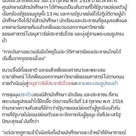
เมื่อถึงเวลาเที่ยงตรง วันที่ 13 ตุลาคม พ.ศ. 2516 ตามเวลาที่ทาง
ศูนย์กลางนิสิตนักศึกษาฯ ได้กำหนดเป็นเส้นตายที่ให้รัฐบาลปล่อยตัวผู้
เรียกร้องรัฐธรรมนูญทั้ง 13 คน และทางรัฐบาลยังมิได้ปฏิบัติตามผู้นำ
นักศึกษาจึงได้นำนิสิตนักศึกษา นักเรียนและประชาชนที่ชุมนุมรอฟังผล
มาหลายวันหลายคืนแล้วเคลื่อนขบวนออกจากมหาวิทยาลัย
ธรรมศาสตร์ไปอนุสาวรีย์ประชาธิปไตย และมุ่งสู่ลานพระบรมรูปทรง
ม้า
“การเดินทางขบวนอันยิ่งใหญ่ในประวัติศาสตร์ของประชาชนไทยได้
เริ่มขึ้นจากจุดตรงนี้เอง”
ขบวนซึ่งมีทั้งธงชาติ และธงสีเหลือของศาสนาและพระบรม
ฉายาลักษณ์ ได้เคลื่อนออกจากมหาวิทยาลัยธรรมศาสตร์ไปตามถนน
ราชดำเนินมุ่งสู่
อนุสาวรีย์ประชาธิปไตย
และ
ลานพระบรมรูปทรงม้า
การชุมนุม
ประท้วง
ของนิสิตนักศึกษา นักเรียน และประชาชน ที่ลาน
พระบรมรูปทรงม้าได้ยืดเยื้อ ต่อมาจนถึงวันที่ 14 ตุลาคม พ.ศ. 2516
ท่านกลางความสับสนที่มีข่าวว่ารัฐบาลยอมปล่อยตัวผู้ถูกจับแล้วกับ
การที่รัฐบาลไม่ยอมปล่อยตัวและจะจัดการกับผู้ชุมนุม ดังที่ประเสริฐ
ปัทมะสุคนธ์ บันทึกว่า
“แต่ปรากฏการเข้าใจผิดกันทั้งฝ่ายนักศึกษาและเจ้าหน้าที่รักษาการณ์