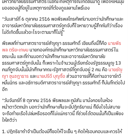
มหาวิทยาลัยธรรมศาสตร์ในขณะที่เหตุการณ์เกิดขึ้นมาดู เพื่อให้เห็นมุม
มองของผู้ที่อยู่ในเหตุการณ์ที่ต้องดูแลลานโพธิ์เอง
“วันเสาร์ที่ 6 ตุลาคม 2516 พอพีรพลโทรศัพท์มาบอกว่านักศึกษาและ
อาจารย์มหาวิทยาลัยธรรมศาสตร์ถูกจับก็ใจหายวาบรู้สึกทันทีว่าเรื่อง
ไม่ดีเกิดขึ้นแล้วอะไรจะตามมาก็ไม่รู้”
พีรพลที่ท่านศาสตราจารย์สัญญา ธรรมศักดิ์ เขียนถึงนี้ก็คือ
นายพีร
พล ตริยะเกษม
นายกองค์กรนักศึกษามหาวิทยาลัยธรรมศาสตร์ใน
ขณะนั้น และที่ท่านบอกว่านักศึกษาและอาจารย์มหาวิทยาลัย
ธรรมศาสตร์ถูกจับนั้น ก็เพราะในจำนวนผู้เรียกร้องรัฐธรรมนูญ 13
คนที่ถูกจับนั้นมีนักศึกษาคณะรัฐศาสตร์ที่ถูกจับอยู่ 2 คน คือ
นายธัญ
ญา ชุนชฎาธาร
และ
นายปรีดี บุญซื่อ
ส่วนอาจารย์ก็คือท่านอาจาร์ทวี
หมื่นนิกร และอธิการบดีศาสตราจารย์สัญญา ธรรมศักดิ์ ก็บันทึกต่อไป
อีก
“วันจันทร์ที่ 8 ตุลาคม 2516 พีรพลและภูมิสัน มานั่งคอยในห้อง
หน้าตาวิตกนัก บอกว่านักศึกษาเห็นจะมีปฏิกริยาแน่ ก็ยิ่งใจไม่สบาย
จะถือท้ายเรือไปล่มหรือรอดก็ไม่แน่คราวนี้ ที่ช่วยได้ตอนนั้นก็เป็นเพียง
ให้สติว่า
1. ปฏิกริยาถ้าจำเป็นต้องมีก็ขอให้ใจเย็น ๆ คิดให้รอบคอบและควรให้