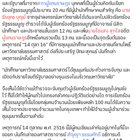
และรัฐบาลที่มาจาก
สภาผู้แทนราษฎร
บุคคลที่เป็นผู้ร่วมคิดกันเรียก
ร้องรัฐธรรมนูญนี้ประมาณ 20 คน ที่มีผู้นำนักศึกษาคนสำคัญ คือ
นาย
ธีรยุทธ บุญมี
จากจุฬาลงกรณ์มหาวิทยาลัยได้เดินแจกใบปลิวเรียกร้อง
รัฐธรรมนูญ ตำรวจได้จับผู้เรียกร้องรัฐธรรมนูญที่มีอาจารย์ นิสิต
นักศึกษา และประชาชนขั้นแรก 12 คน และเพิ่ม
นายไขแสง สุกใส
อดีต
ผู้แทนราษฎร
อีกหนึ่งคนรวมเป็น 13 คน และนี้เองเป็นจุดเริ่มต้นของ
เหตุการณ์ “14 ตุลา 16” ที่มีการชุมนุมนักศึกษาและประชาชนที่ลานโพธิ์
มหาวิทยาลัยธรรมศาสตร์ ดังที่ประเสริฐ ปัทมะสุคนธ์ บันทึกเล่า
เหตุการณ์ครั้งนี้เอาไว้
“นักศึกษามหาวิทยาลัยธรรมศาสตร์ได้ชุมนุมกันประท้วงการจับกุม และ
เปิดอภิปรายโจมตีรัฐบาลอย่างรุนแรงในบริเวณมหาวิทยาลัย”
จึงเห็นได้ชัดว่าแม้ตำรวจจะจับกุมตัวผู้เรียกร้องรัฐธรรมนูญไปคุมขัง
ไว้ ก็มิได้ทำให้ผู้คนทั่วไปเกรงกลัวคณะปฏิวัติแต่อย่างใด การเรียกร้อง
รัฐธรรมนูญที่เริ่มโดยกลุ่มคนจำนวนน้อยเพียงหลัก 100 คนได้รับความ
เห็นใจจากประชาชนจำนวนมากในกรุงเทพฯ ทำให้มีจำนวนผู้เข้ามาร่วม
ชุมนุมมากขึ้นตามลำดับ
เหตุการณ์ 14 ตุลาคม พ.ศ. 2516 นี้มีผู้คนเขียนเล่ากันอยู่มากในที่นี้จะ
ขอยก บันทึกเล่าของศาสตราจารย์
สัญญา ธรรมศักดิ์
อธิการบดี