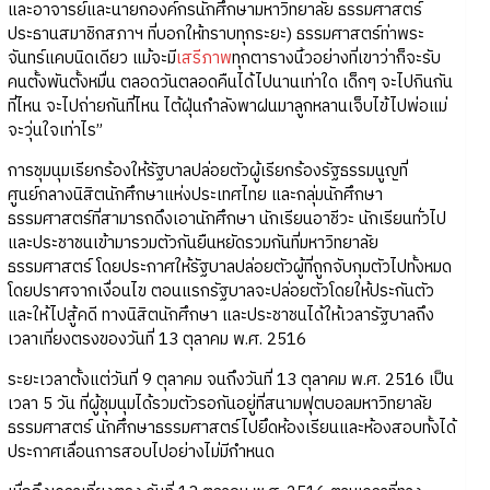
และอาจารย์และนายกองค์กรนักศึกษามหาวิทยาลัย ธรรมศาสตร์
ประธานสมาชิกสภาฯ ที่บอกให้ทราบทุกระยะ) ธรรมศาสตร์ท่าพระ
จันทร์แคบนิดเดียว แม้จะมี
เสรีภาพ
ทุกตารางนิ้วอย่างที่เขาว่าก็จะรับ
คนตั้งพันตั้งหมื่น ตลอดวันตลอดคืนได้ไปนานเท่าใด เด็กๆ จะไปกินกัน
ที่ไหน จะไปถ่ายกันที่ไหน ไต้ฝุ่นกำลังพาฝนมาลูกหลานเจ็บไข้ไปพ่อแม่
จะวุ่นใจเท่าไร”
การชุมนุมเรียกร้องให้รัฐบาลปล่อยตัวผู้เรียกร้องรัฐธรรมนูญที่
ศูนย์กลางนิสิตนักศึกษาแห่งประเทศไทย และกลุ่มนักศึกษา
ธรรมศาสตร์ที่สามารถดึงเอานักศึกษา นักเรียนอาชีวะ นักเรียนทั่วไป
และประชาชนเข้ามารวมตัวกันยืนหยัดรวมกันที่มหาวิทยาลัย
ธรรมศาสตร์ โดยประกาศให้รัฐบาลปล่อยตัวผู้ที่ถูกจับกุมตัวไปทั้งหมด
โดยปราศจากเงื่อนไข ตอนแรกรัฐบาลจะปล่อยตัวโดยให้ประกันตัว
และให้ไปสู้คดี ทางนิสิตนักศึกษา และประชาชนได้ให้เวลารัฐบาลถึง
เวลาเที่ยงตรงของวันที่ 13 ตุลาคม พ.ศ. 2516
ระยะเวลาตั้งแต่วันที่ 9 ตุลาคม จนถึงวันที่ 13 ตุลาคม พ.ศ. 2516 เป็น
เวลา 5 วัน ที่ผู้ชุมนุมได้รวมตัวรอกันอยู่ที่สนามฟุตบอลมหาวิทยาลัย
ธรรมศาสตร์ นักศึกษาธรรมศาสตร์ไปยึดห้องเรียนและห้องสอบทั้งได้
ประกาศเลื่อนการสอบไปอย่างไม่มีกำหนด