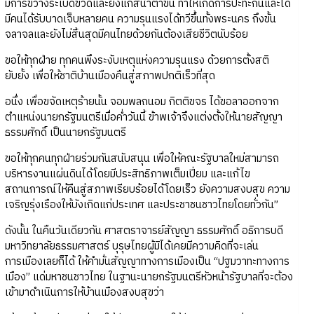
มีการขว้างระเบิดขวดและยิงแก๊สน้ำตาขึ้น ทำให้เกิดการปะทะกันและได้
มีคนได้รับบาดเจ็บหลายคน ความรุนแรงได้ทวีขึ้นทั้งพระนคร ถึงขั้น
จลาจลและยังไม่สิ้นสุดมีคนไทยด้วยกันต้องเสียชีวิตนับร้อย
ขอให้ทุกฝ่าย ทุกคนพึงระงับเหตุแห่งความรุนแรง ด้วยการตั้งสติ
ยับยั้ง เพื่อให้ชาติบ้านเมืองคืนสู่สภาพปกติเร็วที่สุด
อนึ่ง เพื่อขจัดเหตุร้ายนั้น จอมพลถนอม กิตติขจร ได้ขอลาออกจาก
ตำแหน่งนายกรัฐมนตรีเมื่อค่ำวันนี้ ข้าพเจ้าจึงแต่งตั้งให้นายสัญญา
ธรรมศักดิ์ เป็นนายกรัฐมนตรี
ขอให้ทุกคนทุกฝ่ายร่วมกันสนับสนุน เพื่อให้คณะรัฐบาลใหม่สามารถ
บริหารงานแผ่นดินได้โดยมีประสิทธิภาพเต็มเปี่ยม และแก้ไข
สถานการณ์ให้คืนสู่สภาพเรียบร้อยได้โดยเร็ว ยังความสงบสุข ความ
เจริญรุ่งเรืองให้บังเกิดแก่ประเทศ และประชาชนชาวไทยโดยทั่วกัน”
ดังนั้น ในคืนวันเดียวกัน ศาสตราจารย์สัญญา ธรรมศักดิ์ อธิการบดี
มหาวิทยาลัยธรรมศาสตร์ บุรุษไทยผู้มิได้เคยมีความคิดที่จะเล่น
การเมืองเลยก็ได้ ให้คำมั่นสัญญาทางการเมืองเป็น “ปฐมวาทะทางการ
เมือง” แด่มหาชนชาวไทย ในฐานะนายกรัฐมนตรีหัวหน้ารัฐบาลที่จะต้อง
เข้ามาดำเนินการให้บ้านเมืองสงบสุขว่า