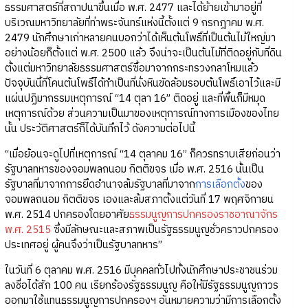
ธรรมศาสตร์ที่สถาปนาขึ้นเมื่อ พ.ศ. 2477 และได้ย้ายเข้ามาอยู่ที่
บริเวณมหาวิทยาลัยที่ท่าพระจันทร์แห่งนี้ตั้งแต่ 9 กรกฎาคม พ.ศ.
2479 นักศึกษาเก่าหลายคนบอกว่าได้เห็นต้นโพธิ์ที่เป็นต้นไม้ใหญ่มา
อย่างน้อยก็ตั้งแต่ พ.ศ. 2500 แล้ว จึงน่าจะเป็นต้นไม้ที่ติดอยู่กับที่ดิน
ตั้งแต่มหาวิทยาลัยธรรมศาสตร์ซื้อมาจากกระทรวงกลาโหมแล้ว
ปัจจุบันนี้ที่โคนต้นโพธิ์ได้ทำเป็นที่นั่งหินขัดล้อมรอบต้นโพธิ์เอาไว้และมี
แผ่นปฏิมากรรมเหตุการณ์ “14 ตุลา 16” ติดอยู่ และที่พื้นก็มีหมุด
เหตุการณ์ด้วย ส่วนความเป็นมาของเหตุการณ์ทางการเมืองของไทย
นั้น ประวัติศาสตร์ก็ได้บันทึกไว้ ดังความต่อไปนี้
“เมื่อย้อนจะดูไปที่เหตุการณ์ “14 ตุลาคม 16” ก็ควรทราบเสียก่อนว่า
รัฐบาลทหารของจอมพลถนอม กิตติขจร เมื่อ พ.ศ. 2516 นั้นเป็น
รัฐบาลที่มาจากการยึดอำนาจล้มรัฐบาลที่มาจาก
การเลือกตั้ง
ของ
จอมพลถนอม กิตติขจร เองและล้มสภาตั้งแต่วันที่ 17 พฤศจิกายน
พ.ศ. 2514 ปกครองโดยอาศัย
ธรรมนูญการปกครองราชอาณาจักร
พ.ศ. 2515
ซึ่งมีลักษณะและสภาพเป็นรัฐธรรมนูญชั่วคราวปกครอง
ประเทศอยู่ ผู้คนจึงว่าเป็นรัฐบาลทหาร”
ในวันที่ 6 ตุลาคม พ.ศ. 2516 มีบุคคลทั่วไปทั้งนักศึกษาประชาชนร่วม
ลงชื่อได้สัก 100 คน เรียกร้องรัฐธรรมนูญ คือให้มีรัฐธรรมนูญถาวร
ออกมาใช้แทนธรรมนูญการปกครองฯ อันหมายความว่ามีการเลือกตั้ง