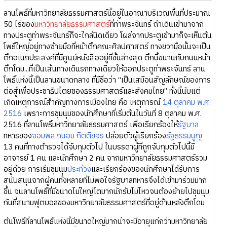
ลานโพธิ์ที่มหาวิทยาลัยธรรมศาสตร์นี้อยู่ในอาณาบริเวณพื้นที่ประมาณ
50 ไร่ของ
มหาวิทยาลัยธรรมศาสตร์
ที่ท่าพระจันทร์ ถ้าเดินเข้ามาจาก
ทางประตูท่าพระจันทร์ก็จะใกล้นิดเดียว โผล่จากประตูเข้ามาก็จะเห็นต้น
โพธิ์ใหญ่อยู่ทางซ้ายมือที่หน้าตึกคณะศิลปศาสตร์ ทางขวามือนั้นจะเป็น
ตึกอเนกประสงค์ที่มีศูนย์หนังสืออยู่ที่ชั้นล่างสุด ตึกนี้ขนานกับถนนหน้า
ตึกโดม...ที่เป็นเส้นทางเดินรถทางเดียวให้ออกประตูท่าพระจันทร์ ลาน
โพธิ์แห่งนี้เป็นลานขนาดกลาง ที่มีชื่อว่า “เป็นเสมือนสัญลักษณ์ของการ
ต่อสู้เพื่อประชาธิปไตยของธรรมศาสตร์และสังคมไทย” ทั้งนี้นับแต่
เกิดเหตุการณ์สำคัญทางการเมืองไทย คือ เหตุการณ์
14 ตุลาคม พ.ศ.
2516
เพราะการชุมนุมของนักศึกษาที่เริ่มต้นในวันที่ 8 ตุลาคม พ.ศ.
2516 ที่ลานโพธิ์มหาวิทยาลัยธรรมศาสตร์ เพื่อเรียกร้องให้
รัฐบาล
ทหารของ
จอมพล ถนอม กิตติขจร
ปล่อยตัวผู้เรียกร้อง
รัฐธรรมนูญ
13 คนที่ทางตำรวจได้จับกุมตัวไป ในบรรดาผู้ที่ถูกจับกุมตัวไปนี้มี
อาจารย์ 1 คน และนักศึกษา 2 คน จากมหาวิทยาลัยธรรมศาสตร์รวม
อยู่ด้วย การเริ่มชุมนุม
ประท้วง
และเรียกร้องของนักศึกษาได้รับการ
สนับสนุนจากผู้คนทั้งหลายที่ไม่พอใจรัฐบาลทหารจึงได้เข้ามาร่วมมาก
ขึ้น จนลานโพธิ์ที่มีขนาดไม่ใหญ่โตมากนักรับไม่ไหวจนต้องย้ายไปชุมนุม
กันที่สนามฟุตบอลของมหาวิทยาลัยธรรมศาสตร์ที่อยู่ด้านหลังตึกโดม
ต้นโพธิ์ที่ลานโพธิ์แห่งนี้มีขนาดใหญ่มากน่าจะมีอายุแก่กว่ามหาวิทยาลัย