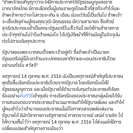
“ข้าพเจ้าขอสัญญาว่าจะให้มีการประกาศใช้รัฐธรรมนูญแห่งราช
อาณาจักรไทย มีการเลือกตั้งผู้แทนราษฎรโดยเร็วที่สุดที่จะทำได้และ
ข้าพเจ้าคาดว่าจะไม่ควรจะเกิน 6 เดือน นับแต่วันนี้เป็นต้นไป ข้าพเจ้า
จะเชื้อเชิญท่านผู้ทรงคุณวุฒิ มีคุณธรรม มีความสามารถ ซื่อสัตย์
สุจริตประกอบเข้าเป็นคณะรัฐมนตรีในเร็ววันนี้ ขอให้ท่านข้าราชการ
ประจำทุกท่านไม่ว่าในตำแหน่งใด ได้ปฏิบัติหน้าที่ที่ท่านมีอยู่ในปัจจุบัน
ต่อไปตามเดิมทุกประการ
รัฐบาลของพระบาทสมเด็จพระเจ้าอยู่หัว ซึ่งข้าพเจ้าเป็นนายก
รัฐมนตรีอยู่นี้มีเจตจำนงจะปกครองชาติตามระบอบประชาธิปไตย
อย่างแท้จริง สวัสดี”
เหตุการณ์ 14 ตุลาคม พ.ศ. 2516 นับเป็นเหตุการณ์สำคัญที่ประชาชน
ลุกฮือขึ้นเรียกร้องประชาธิปไตยจากรัฐบาล โดยเรียกร้องให้มี
รัฐธรรมนูญถาวร และเมื่อรัฐบาลใช้อำนาจจับกุมตัวประชาชนที่เรียก
ร้องอย่าง
สันติวิธี
เข้าคุมขัง การเรียกร้องของประชาชนกลุ่มน้อยได้รับ
การสนองตอบจากประชาชนจำนวนมากจนทำให้รัฐบาลล้มลง และทำให้
ผู้คนเข้าใจว่าอำนาจของประชาชนนั้นมีโอกาสแสดงพลังเล่นงาน
รัฐบาลได้ มีนักวิชาการทางรัฐศาสตร์ ศาสตราจารย์ เสน่ห์ จามริก ได้
ให้ความเห็นไว้ว่า เหตุการณ์ 14 ตุลาคม พ.ศ. 2516 ได้ส่งผลให้มีการ
เปลี่ยนแปลงสำคัญทางการเมืองว่า