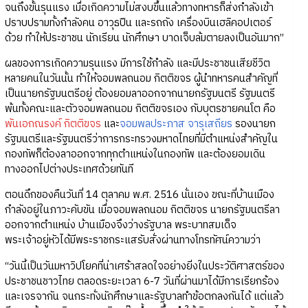
จนถึงขั้นรุนแรง เมื่อเกิดความไม่สงบขึ้นแล้วทางทหารก็ส่งกำลังเข้า
ปราบปรามทั้งกำลังคน อาวุธปืน และรถถัง เครื่องบินเฮลิคอปเตอร์
ด้วย ทำให้ประชาชน นักเรียน นักศึกษา บาดเจ็บล้มตายลงเป็นอันมาก”
ผลของการเกิดความรุนแรง มีการใช้กำลัง และมีประชาชนเสียชีวิต
หลายคนในวันนั้น ทำให้จอมพลถนอม กิตติขจร ผู้นำทหารคนสำคัญที่
เป็นนายกรัฐมนตรีอยู่ ต้องยอมลาออกจากนายกรัฐมนตรี รัฐมนตรี
พ้นทั้งคณะและตัวจอมพลถนอม กิตติขจรเอง กับบุตรชายคนโต คือ
พันเอกณรงค์ กิตติขจร
และ
จอมพลประภาส จารุเสถียร
รองนายก
รัฐมนตรีและรัฐมนตรีว่าการกระทรวงมหาดไทยที่มีตำแหน่งสำคัญใน
กองทัพก็ต้องลาออกจากทุกตำแหน่งในกองทัพ และต้องยอมเดิน
ทางออกไปต่างประเทศด้วยทันที
ตอนดึกของคืนวันที่ 14 ตุลาคม พ.ศ. 2516 นั่นเอง ขณะที่บ้านเมือง
กำลังอยู่ในภาวะคับขัน เมื่อจอมพลถนอม กิตติขจร นายกรัฐมนตรีลา
ออกจากตำแหน่ง บ้านเมืองจึงว่างรัฐบาล พระบาทสมเด็จ
พระเจ้าอยู่หัวได้มีพระราชกระแสรับสั่งผ่านทางโทรทัศน์ความว่า
“วันนี้เป็นวันมหาวิปโยคที่น่าเศร้าสลดใจอย่างยิ่งในประวัติศาสตร์ของ
ประชาชนชาวไทย ตลอดระยะเวลา 6-7 วันที่ผ่านมาได้มีการเรียกร้อง
และเจรจากัน จนกระทั่งนักศึกษาและรัฐบาลทำข้อตกลงกันได้ แต่แล้ว