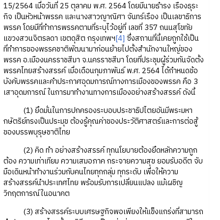
15/2564 เมื่อวันที่ 25 ตุลาคม พ.ศ. 2564 โดยมีนายธำรง เรืองธุระ
กิจ เป็นหัวหน้าพรรค และนางสาวญาณิศา จันทร์เรือง เป็นเลขาธิการ
พรรค โดยมีที่ทำการพรรคตามที่ระบุไว้อยู่ที่ เลขที่ 357 ถนนสุโขทัย
แขวงสวนจิตรลดา เขตดุสิต กรุงเทพฯ
[4]
ซึ่งสถานที่นี้เคยถูกใช้เป็น
ที่ทำการของพรรคชาติพัฒนามาก่อนย้ายไปตั้งสำนักงานใหญ่ของ
พรรค อ.เมืองนครราชสีมา จ.นครราชสีมา โดยที่ประชุมผู้ร่วมกันจัดตั้ง
พรรคไทยสร้างสรรค์ เมื่อเดือนกุมภาพันธ์ พ.ศ. 2564 ได้กำหนดข้อ
บังคับพรรคและคำประกาศอุดมการณ์ทางการเมืองของพรรค คือ 3
เสาอุดมการณ์ ในการมาทำงานทางการเมืองอย่างสร้างสรรค์ ดังนี้
(1) ยึดมั่นในการปกครองระบอบประชาธิปไตยอันมีพระมหา
กษัตริย์ทรงเป็นประมุข ต้องรู้คุณค่าของประวัติศาสตร์และการต่อสู้
ของบรรพบุรุษชาติไทย
(2) คิด ทำ อย่างสร้างสรรค์ ทุกนโยบายต้องยึดหลักความถูก
ต้อง ความเท่าเทียม ความเสมอภาค กระจายความสุข ยอมรับอดีต จับ
มือเดินหน้าทำงานร่วมกับคนไทยทุกกลุ่ม ทุกระดับ เพื่อให้ความ
สร้างสรรค์นำประเทศไทย พร้อมรับการเปลี่ยนแปลง แม้เผชิญ
วิกฤตการณ์ในอนาคต
(3) สร้างสรรค์ระบบเศรษฐกิจพอเพียงให้แข็งแกร่งที่สามารถ