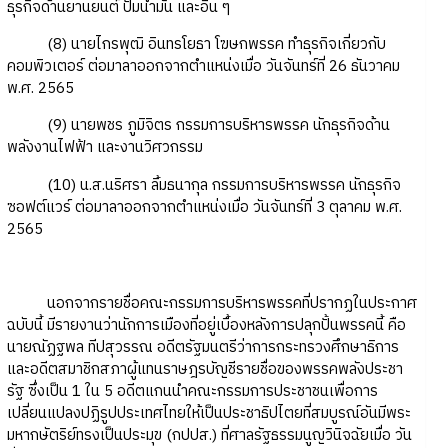
ธุรกิจด้านยานยนต์ ปั๊มน้ำมัน และอื่น ๆ
(8) นายไกรพุฒิ อินทรโยธา โฆษกพรรค ทำธุรกิจเกี่ยวกับ
คอมพิวเตอร์ ต่อมาลาออกจากตำแหน่งเมื่อ วันจันทร์ที่ 26 ธันวาคม
พ.ศ. 2565
(9) นายพชร ภูมิจิตร กรรมการบริหารพรรค นักธุรกิจด้าน
พลังงานไฟฟ้า และงานวิศวกรรม
(10) น.ส.นริศรา ลิ้มธนากุล กรรมการบริหารพรรค นักธุรกิจ
ซอฟต์แวร์ ต่อมาลาออกจากตำแหน่งเมื่อ วันจันทร์ที่ 3 ตุลาคม พ.ศ.
2565
นอกจากรายชื่อคณะกรรมการบริหารพรรคที่ปรากฏในประกาศ
ฉบับนี้ มีรายงานว่านักการเมืองที่อยู่เบื้องหลังการปลุกปั้นพรรคนี้ คือ
นายณัฏฐพล ทีปสุวรรณ อดีตรัฐมนตรีว่าการกระทรวงศึกษาธิการ
และอดีตสมาชิกสภาผู้แทนราษฎรบัญชีรายชื่อของพรรคพลังประชา
รัฐ ซึ่งเป็น 1 ใน 5 อดีตแกนนำคณะกรรมการประชาชนเพื่อการ
เปลี่ยนแปลงปฏิรูปประเทศไทยให้เป็นประชาธิปไตยที่สมบูรณ์อันมีพระ
มหากษัตริย์ทรงเป็นประมุข (กปปส.) ที่ศาลรัฐธรรมนูญวินิจฉัยเมื่อ วัน