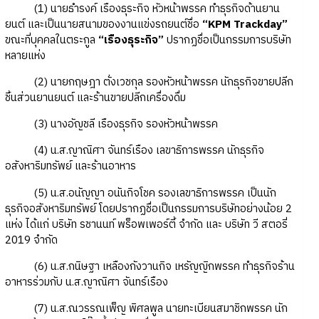
(1) นายธำรงค์ เรืองธุระกิจ หัวหน้าพรรค ทำธุรกิจด้านยาน
ยนต์ และเป็นนายสนามของงานแข่งรถยนต์ชื่อ
“KPM Trackday”
ขณะที่บุคคลในตระกูล
“เรืองธุระกิจ”
ปรากฏชื่อเป็นกรรมการบริษัท
หลายแห่ง
(2) นายกฤษฎา ตั่งเวชกุล รองหัวหน้าพรรค นักธุรกิจขายปลีก
ชิ้นส่วนยานยนต์ และร้านขายปลีกเครื่องดื่ม
(3) นางอัญชลี เรืองธุรกิจ รองหัวหน้าพรรค
(4) น.ส.ญาณิศา จันทร์เรือง เลขาธิการพรรค นักธุรกิจ
อสังหาริมทรัพย์ และร้านอาหาร
(5) น.ส.อนัญญา อนันกิจโชค รองเลขาธิการพรรค เป็นนัก
ธุรกิจอสังหาริมทรัพย์ โดยปรากฏชื่อเป็นกรรมการบริษัทอย่างน้อย 2
แห่ง ได้แก่ บริษัท รชานนท์ พร็อพเพอร์ตี้ จำกัด และ บริษัท วี สตอรี่
2019 จำกัด
(6) น.ส.กนิษฐา เหลืองกังวานกิจ เหรัญญิกพรรค ทำธุรกิจร้าน
อาหารร่วมกับ น.ส.ญาณิศา จันทร์เรือง
(7) น.ส.ณวรรณเพ็ญ พิศลพูล นายทะเบียนสมาชิกพรรค นัก