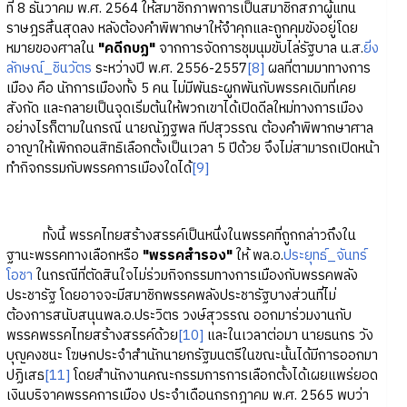
ที่ 8 ธันวาคม พ.ศ. 2564 ให้สมาชิกภาพการเป็นสมาชิกสภาผู้แทน
ราษฎรสิ้นสุดลง หลังต้องคำพิพากษาให้จำคุกและถูกคุมขังอยู่โดย
หมายของศาลใน
"คดีกบฏ"
จากการจัดการชุมนุมขับไล่รัฐบาล น.ส.
ยิ่ง
ลักษณ์_ชินวัตร
ระหว่างปี พ.ศ. 2556-2557
[8]
ผลที่ตามมาทางการ
เมือง คือ นักการเมืองทั้ง 5 คน ไม่มีพันธะผูกพันกับพรรคเดิมที่เคย
สังกัด และกลายเป็นจุดเริ่มต้นให้พวกเขาได้เปิดดีลใหม่ทางการเมือง
อย่างไรก็ตามในกรณี นายณัฏฐพล ทีปสุวรรณ ต้องคำพิพากษาศาล
อาญาให้เพิกถอนสิทธิเลือกตั้งเป็นเวลา 5 ปีด้วย จึงไม่สามารถเปิดหน้า
ทำกิจกรรมกับพรรคการเมืองใดได้
[9]
ทั้งนี้ พรรคไทยสร้างสรรค์เป็นหนึ่งในพรรคที่ถูกกล่าวถึงใน
ฐานะพรรคทางเลือกหรือ
"พรรคสำรอง"
ให้ พล.อ.
ประยุทธ์_จันทร์
โอชา
ในกรณีที่ตัดสินใจไม่ร่วมกิจกรรมทางการเมืองกับพรรคพลัง
ประชารัฐ โดยอาจจะมีสมาชิกพรรคพลังประชารัฐบางส่วนที่ไม่
ต้องการสนับสนุนพล.อ.ประวิตร วงษ์สุวรรณ ออกมาร่วมงานกับ
พรรคพรรคไทยสร้างสรรค์ด้วย
[10]
และในเวลาต่อมา นายธนกร วัง
บุญคงชนะ โฆษกประจำสำนักนายกรัฐมนตรีในขณะนั้นได้มีการออกมา
ปฏิเสธ
[11]
โดยสำนักงานคณะกรรมการการเลือกตั้งได้เผยแพร่ยอด
เงินบริจาคพรรคการเมือง ประจำเดือนกรกฎาคม พ.ศ. 2565 พบว่า