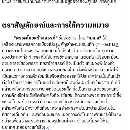
นำประชาชนคนไทยทั้งชาติมีความเป็นอยู่อย่างสงบสุขและภาคภูมิใจ
ตราสัญลักษณ์และการให้ความหมาย
"พรรคไทยสร้างสรรค์"
ชื่อย่อภาษาไทย
"ท.ส.ส"
ใช้
เครื่องหมายพรรคการเมืองเป็นรูปสัญลักษณ์แฮชแท็ก (# Hashtag)
ความหมายในเชิงการออกแบบ เส้นทั้ง 4 เส้นเปรียบเสมือนภูมิภาค
ของประเทศทั้ง 4 ภาค ที่ได้รับการขีดลากมาสานต่อกัน เปรียบเสมือน
อุดมการณ์ของพรรคไทยสร้างสรรค์ ที่จะเป็นตัวแทนของพี่น้องทั้ง
ประเทศ นําเอาความคิดที่หลากหลายของในแต่ละท้องถิ่นมาสานต่อให้
เป็นแนวทางความคิดร่วมกันเพื่อสร้างสรรค์ให้ประเทศไทยนั้นเดินหน้า
ต่อไป โดยความหมายในเชิงสัญลักษณ์ เส้นทั้ง 4 เส้นที่นํามาสานกันไว้
คล้ายคลึงกับเครื่องหมาย #หรือแฮชแท็ก ซึ่งเป็นการแสดงของคนที่มี
ความคิดหรือไอเดียที่คล้ายคลึงที่จะใช้แฮชแท็กมารวมพวกเขาเอาไว้ ซึ่ง
พรรคไทยสร้างสรรค์ คือ กลุ่มคนที่มีอุดมการณ์ทางการเมืองที่
คล้ายคลึงกัน มีความคิดที่อยากจะสร้างสรรค์พัฒนาบ้านเมืองไปใน
ทิศทางเดียวกัน และพร้อมจะขยายแนวความคิดในการพัฒนาให้เป็นวง
กว้างเพื่อสร้างสรรค์การเมืองรูปแบบใหม่ สร้างประโยชน์ให้กับ
ประเทศไทยอย่างแท้จริง
[5]