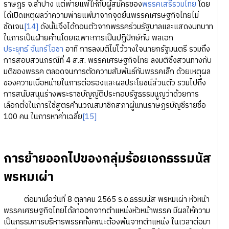
ราษฎร จ.ลำปาง แต่พ่ายแพ้ให้กับผู้สมัครของ
พรรคเสรีรวมไทย
โดย
ได้เปิดเหตุผลว่าความพ่ายแพ้มาจากจุดยืนพรรคเศรษฐกิจไทยไม่
ชัดเจน
[14]
ดังนั้นจึงได้ถอนตัวจากพรรคร่วมรัฐบาลและแสดงบทบาท
ในการเป็นฝ่ายค้านโดยเฉพาะการเป็นปฏิปักษ์กับ พลเอก
ประยุทธ์ จันทร์โอชา
อาทิ การลงมติไม่ไว้วางใจนายกรัฐมนตรี รวมถึง
การสอบสวนกรณีที่ 4 ส.ส. พรรคเศรษฐกิจไทย ลงมติซึ่งสวนทางกับ
มติของพรรค ตลอดจนการตัดความสัมพันธ์กับพรรคเล็ก ด้วยเหตุผล
ของความเบื่อหน่ายในการต่อรองและผลประโยชน์ส่วนตัว รวมไปถึง
การสนับสนุนร่างพระราชบัญญัติประกอบรัฐธรรมนูญว่าด้วยการ
เลือกตั้งในการใช้สูตรคำนวณสมาชิกสภาผู้แทนราษฎรบัญชีรายชื่อ
100 คน ในการหาค่าเฉลี่ย
[15]
การย้ายออกไปของกลุ่มร้อยเอกธรรมนัส
พรหมเผ่า
ต่อมาเมื่อวันที่ 8 ตุลาคม 2565 ร.อ.ธรรมนัส พรหมเผ่า หัวหน้า
พรรคเศรษฐกิจไทยได้ลาออกจากตำแหน่งหัวหน้าพรรค มีผลให้ความ
เป็นกรรมการบริหารพรรคทั้งคณะต้องพ้นจากตำแหน่ง ในเวลาต่อมา