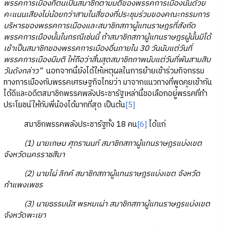
พรรคการเมืองที่ตนเป็นสมาชิกตามมติของพรรคการเมืองนั้นด้วย
คะแนนเสียงไม่น้อยกว่าสามในสี่ของที่ประชุมร่วมของคณะกรรมการ
บริหารของพรรคการเมืองและสมาชิกสภาผู้แทนราษฎรที่สังกัด
พรรคการเมืองนั้นในกรณีเช่นนี้ ถ้าสมาชิกสภาผู้แทนราษฎรผู้นั้นมิได้
เข้าเป็นสมาชิกของพรรคการเมืองอื่นภายใน 30 วันนับแต่วันที่
พรรคการเมืองมีมติ ให้ถือว่าสิ้นสุดสมาชิกภาพนับแต่วันที่พันสามสิบ
วันดังกล่าว”
นอกจากนี้ยังได้ให้เหตุผลในการย้ายเข้าร่วมกิจกรรม
ทางการเมืองกับพรรคเศรษฐกิจไทยว่า มาจากแนวทางที่พูดคุยเข้ากัน
ได้ดีและอดีตสมาชิกพรรคพลังประชารัฐเหล่านี้ขอเลือกอยู่พรรคที่ทำ
ประโยชน์ให้กับพี่น้องได้มากที่สุด เป็นต้น
[5]
สมาชิกพรรคพลังประชารัฐทั้ง 18 คน
[6]
ได้แก่
(1) นายเกษม ศุภรานนท์ สมาชิกสภาผู้แทนราษฎรแบ่งเขต
จังหวัดนครราชสีมา
(2) นายไผ่ ลิกค์ สมาชิกสภาผู้แทนราษฎรแบ่งเขต จังหวัด
กำแพงเพชร
(3) นายธรรมนัส พรหมเผ่า สมาชิกสภาผู้แทนราษฎรแบ่งเขต
จังหวัดพะเยา