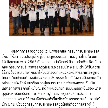
ผลจากการลาออกของหัวหน้าพรรคและกรรมการบริหารพรรค
ส่งผลให้มีการจัดประชุมใหญ่วิสามัญของพรรคเศรษฐกิจไทยในวันที่
10 มิถุนายน พ.ศ. 2565 ที่โรงแรมรอยัลริเวอร์ มีวาระสำคัญเพื่อเลือก
คณะกรรมการบริหารพรรคชุดใหม่ ร.อ.ธรรมนัส พรหมเผ่า ได้รับความ
ไว้วางใจจากสมาชิกพรรคให้ขึ้นดำรงตำแหน่งหัวหน้าพรรคเศรษฐกิจ
ไทยคนใหม่ด้วยมติเอกฉันท์ของสมาชิกพรรค โดยมีนักการเมืองคนสนิท
อย่างนายไผ่ลิกค์ สมาชิกสภาผู้แทนราษฎร จ.กำแพงเพชร ขึ้นเป็น
เลขาธิการพรรคคนใหม่ ขณะที่ตำแหน่งนายทะเบียนพรรคเป็นของ นาย
บุญสิงห์ วรินทร์รักษ์ สมาชิกสภาผู้แทนราษฎรบัญชีรายชื่อ และ
นางสาวธนพร ศรีวิราช ยังดำรงเก้าอี้เหรัญญิกพรรคตามเดิม ภายใต้
เป้าหมายหนึ่งของกรรมการบริหารพรรคชุดใหม่ที่ต้องการสร้างให้