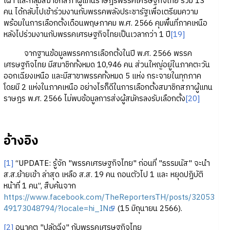
เผ่า และกลุ่มสมาชิกสภาผู้แทนราษฎรพรรคเศรษฐกิจไทย รวม 13
คน ได้กลับไปเข้าร่วมงานกับพรรคพลังประชารัฐเพื่อเตรียมความ
พร้อมในการเลือกตั้งเดือนพฤษภาคม พ.ศ. 2566 คุมพื้นที่ภาคเหนือ
หลังไปร่วมงานกับพรรคเศรษฐกิจไทยเป็นเวลากว่า 1 ปี
[19]
จากฐานข้อมูลพรรคการเลือกตั้งในปี พ.ศ. 2566 พรรค
เศรษฐกิจไทย มีสมาชิกทั้งหมด 10,946 คน ส่วนใหญ่อยู่ในภาคตะวัน
ออกเฉียงเหนือ และมีสาขาพรรคทั้งหมด 5 แห่ง กระจายในทุกภาค
โดยมี 2 แห่งในภาคเหนือ อย่างไรก็ดีในการเลือกตั้งสมาชิกสภาผู้แทน
ราษฎร พ.ศ. 2566 ไม่พบข้อมูลการส่งผู้สมัครลงรับเลือกตั้ง
[20]
อ้างอิง
[1]
“UPDATE: รู้จัก "พรรคเศรษฐกิจไทย" ก่อนที่ "ธรรมนัส" จะนำ
ส.ส.ย้ายเข้า ล่าสุด เหลือ ส.ส. 19 คน ถอนตัวไป 1 และ หยุดปฏิบัติ
หน้าที่ 1 คน”, สืบค้นจาก
https://www.facebook.com/TheReportersTH/posts/32053
49173048794/?locale=hi_IN
(15 มิถุนายน 2566).
[2]
อนาคต "ปลัดฉิ่ง" กับพรรคเศรษฐกิจไทย