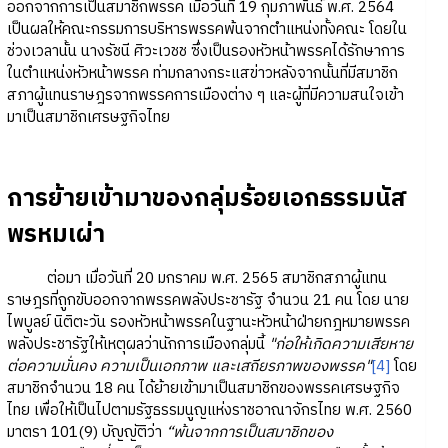
ออกจากการเป็นสมาชิกพรรค เมื่อวันที่ 19 กุมภาพันธ์ พ.ศ. 2564
เป็นผลให้คณะกรรมการบริหารพรรคพ้นจากตำแหน่งทั้งคณะ โดยใน
ช่วงเวลานั้น นางรัชนี ศิวะเวชช ซึ่งเป็นรองหัวหน้าพรรคได้รักษาการ
ในตำแหน่งหัวหน้าพรรค ท่ามกลางกระแสข่าวหลังจากนั้นที่มีสมาชิก
สภาผู้แทนราษฎรจากพรรคการเมืองต่าง ๆ และผู้ที่มีความสนใจเข้า
มาเป็นสมาชิกเศรษฐกิจไทย
การย้ายเข้ามาของกลุ่มร้อยเอกธรรมนัส
พรหมเผ่า
ต่อมา เมื่อวันที่ 20 มกราคม พ.ศ. 2565 สมาชิกสภาผู้แทน
ราษฎรที่ถูกขับออกจากพรรคพลังประชารัฐ จำนวน 21 คน โดย นาย
ไพบูลย์ นิติตะวัน รองหัวหน้าพรรคในฐานะหัวหน้าฝ่ายกฎหมายพรรค
พลังประชารัฐให้เหตุผลว่านักการเมืองกลุ่มนี้
"ก่อให้เกิดความเสียหาย
ต่อความมั่นคง ความเป็นเอกภาพ และเสถียรภาพของพรรค"
[4]
โดย
สมาชิกจำนวน 18 คน ได้ย้ายเข้ามาเป็นสมาชิกของพรรคเศรษฐกิจ
ไทย เพื่อให้เป็นไปตามรัฐธรรมนูญแห่งราชอาณาจักรไทย พ.ศ. 2560
มาตรา 101(9) บัญญัติว่า
“พ้นจากการเป็นสมาชิกของ