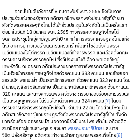
จากนั้นในวันอังคารที่ 8 กุมภาพันธ์ พ.ศ. 2565 ซึ่งเป็นการ
ประชุมร่วมกันของรัฐสภา อดีตสมาชิกพรรคพลังประชารัฐที่ย้ายมา
สังกัดพรรคเศรษฐกิจไทยได้เข้าร่วมประชุมในสังกัดใหม่เป็นครั้งแรก
ต่อมาในวันที่ 18 มีนาคม พ.ศ. 2565 ทางพรรคเศรษฐกิจไทยได้
จัดการประชุมใหญ่สามัญประจำปี ณ ที่ทำการพรรคเศรษฐกิจไทยแห่ง
ใหม่ อาคารยูทาวเวอร์ ถนนศรีนครินทร์ เพื่อแก้ไขข้อบังคับพรรค
เปลี่ยนแปลงโลโก้พรรค เปลี่ยนแปลงที่ทำการพรรค และเลือกตั้งคณะ
กรรมการบริหารพรรคชุดใหม่ ซึ่งที่ประชุมมีมติเลือก พลเอกวิชญ์
เทพหัสดิน ณ อยุธยา อดีตประธานยุทธศาสตร์พรรคพลังประชารัฐ
เป็นหัวหน้าพรรคเศรษฐกิจไทยด้วยคะแนน 333 คะแนน และร้อยเอก
ธรรมนัส พรหมเผ่า เป็นเลขาธิการพรรค ด้วยคะแนน 323 คะแนน โดย
มี นายบุญสิงห์ วรินทร์รักษ์ เป็นนายทะเบียนสมาชิกพรรค ด้วยคะแนน
328 คะแนน และนางสาวธนพร ศรีวิราช ภรรยาของร้อยเอกธรรมนัส
เป็นเหรัญญิกพรรค ได้รับเลือกด้วยคะแนน 324 คะแนน
[7]
โดยมี
กรรมการบริหารพรรคชุดใหม่ทั้งสิ้น จำนวน 22 คน โดยส่วนใหญ่เป็น
อดีตสมาชิกสภาผู้แทนราษฎรสังกัดพรรคพลังประชารัฐที่ย้ายสังกัด
มาพร้อมร้อยเอกธรรมนัส นอกจากนี้ยังมี นายไพร พัฒโน อดีตอดีต
สมาชิกสภาผู้แทนราษฎร จ.สงขลา
พรรคประชาธิปัตย์
และนาย
วิชิต ปลั่งศรีสกุล อดีตคณะทำงานฝ่ายกฎหมาย พรรคเพื่อไทย
[8]