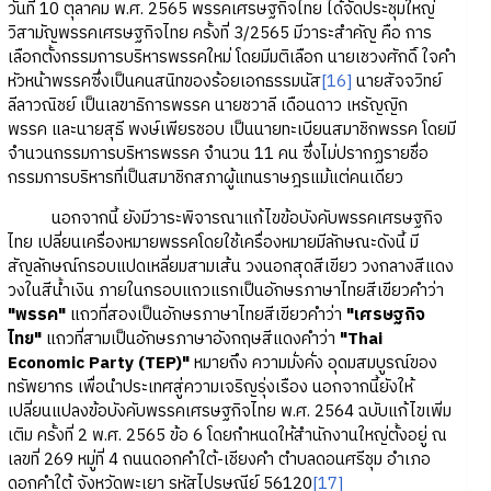
วันที่ 10 ตุลาคม พ.ศ. 2565 พรรคเศรษฐกิจไทย ได้จัดประชุมใหญ่
วิสามัญพรรคเศรษฐกิจไทย ครั้งที่ 3/2565 มีวาระสำคัญ คือ การ
เลือกตั้งกรรมการบริหารพรรคใหม่ โดยมีมติเลือก นายเชวงศักดิ์ ใจคำ
หัวหน้าพรรคซึ่งเป็นคนสนิทของร้อยเอกธรรมนัส
[16]
นายสัจจวิทย์
ลีลาวณิชย์ เป็นเลขาธิการพรรค นายชวาลี เดือนดาว เหรัญญิก
พรรค และนายสุธี พงษ์เพียรชอบ เป็นนายทะเบียนสมาชิกพรรค โดยมี
จำนวนกรรมการบริหารพรรค จำนวน 11 คน ซึ่งไม่ปรากฏรายชื่อ
กรรมการบริหารที่เป็นสมาชิกสภาผู้แทนราษฎรแม้แต่คนเดียว
นอกจากนี้ ยังมีวาระพิจารณาแก้ไขข้อบังคับพรรคเศรษฐกิจ
ไทย เปลี่ยนเครื่องหมายพรรคโดยใช้เครื่องหมายมีลักษณะดังนี้ มี
สัญลักษณ์กรอบแปดเหลี่ยมสามเส้น วงนอกสุดสีเขียว วงกลางสีแดง
วงในสีน้ำเงิน ภายในกรอบแถวแรกเป็นอักษรภาษาไทยสีเขียวคำว่า
"พรรค"
แถวที่สองเป็นอักษรภาษาไทยสีเขียวคำว่า
"เศรษฐกิจ
ไทย"
แถวที่สามเป็นอักษรภาษาอังกฤษสีแดงคำว่า
"Thai
Economic Party (TEP)"
หมายถึง ความมั่งคั่ง อุดมสมบูรณ์ของ
ทรัพยากร เพื่อนำประเทศสู่ความเจริญรุ่งเรือง นอกจากนี้ยังให้
เปลี่ยนแปลงข้อบังคับพรรคเศรษฐกิจไทย พ.ศ. 2564 ฉบับแก้ไขเพิ่ม
เติม ครั้งที่ 2 พ.ศ. 2565 ข้อ 6 โดยกำหนดให้สำนักงานใหญ่ตั้งอยู่ ณ
เลขที่ 269 หมู่ที่ 4 ถนนดอกคำใต้-เชียงคำ ตำบลดอนศรีชุม อำเภอ
ดอกคำใต้ จังหวัดพะเยา รหัสไปรษณีย์ 56120
[17]