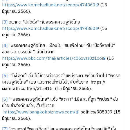
https://www.komchadluek.net/scoop/474360
(15
มิถุนายน 2566).
[3]
อนาคต "ปลัดฉิ่ง" กับพรรคเศรษฐกิจไทย
https://www.komchadluek.net/scoop/474360
(15
มิถุนายน 2566).
[4]
“พรรคเศรษฐกิจไทย : เงื่อนไข “ซบเพื่อไทย” กับ “มือที่หายไป”
ของ ร.อ. ธรรมนัส”, สืบค้นจาก
https://www.bbc.com/thai/articles/c06xvzr0z1xo
(15
มิถุนายน 2566).
[5]
““ไผ่ ลิกค์” ลั่น ไม่มีการต่อรองตำแหน่งรมต. พร้อมย้ายไป “พรรค
เศรษฐกิจไทย” เผย แนวทางเข้ากันได้”, สืบค้นจาก https://
siamrath.co.th/n/315415 (15 มิถุนายน 2566).
[6]
“"พรรคเศรษฐกิจไทย" แจ้ง "สภาฯ" 18ส.ส. ที่ถูก "พปชร." ขับ
ย้ายเข้าสังกัดแล้ว”, สืบค้นจาก
https://www.bangkokbiznews.com/
politics/985339 (15
มิถุนายน 2566).
[7]
“ตามคาด! "พล.อ.วิชญ์" คุมพรรคเศรษฐกิจไทย "ธรรมนัส" นั่ง