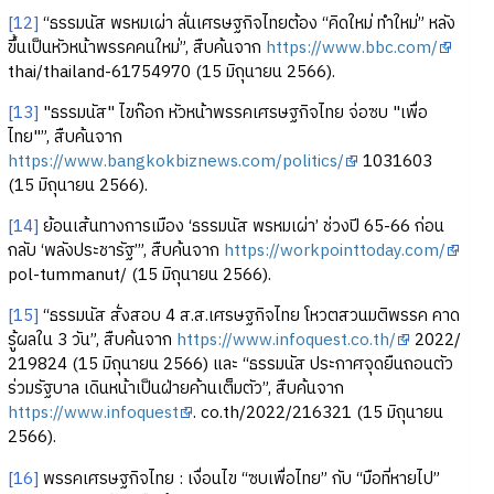
[12]
“ธรรมนัส พรหมเผ่า ลั่นเศรษฐกิจไทยต้อง “คิดใหม่ ทำใหม่” หลัง
ขึ้นเป็นหัวหน้าพรรคคนใหม่”, สืบค้นจาก
https://www.bbc.com/
thai/thailand-61754970 (15 มิถุนายน 2566).
[13]
"ธรรมนัส" ไขก๊อก หัวหน้าพรรคเศรษฐกิจไทย จ่อซบ "เพื่อ
ไทย"”, สืบค้นจาก
https://www.bangkokbiznews.com/politics/
1031603
(15 มิถุนายน 2566).
[14]
ย้อนเส้นทางการเมือง ‘ธรรมนัส พรหมเผ่า’ ช่วงปี 65-66 ก่อน
กลับ ‘พลังประชารัฐ’”, สืบค้นจาก
https://workpointtoday.com/
pol-tummanut/ (15 มิถุนายน 2566).
[15]
“ธรรมนัส สั่งสอบ 4 ส.ส.เศรษฐกิจไทย โหวตสวนมติพรรค คาด
รู้ผลใน 3 วัน”, สืบค้นจาก
https://www.infoquest.co.th/
2022/
219824 (15 มิถุนายน 2566) และ “ธรรมนัส ประกาศจุดยืนถอนตัว
ร่วมรัฐบาล เดินหน้าเป็นฝ่ายค้านเต็มตัว”, สืบค้นจาก
https://www.infoquest
. co.th/2022/216321 (15 มิถุนายน
2566).
[16]
พรรคเศรษฐกิจไทย : เงื่อนไข “ซบเพื่อไทย” กับ “มือที่หายไป”