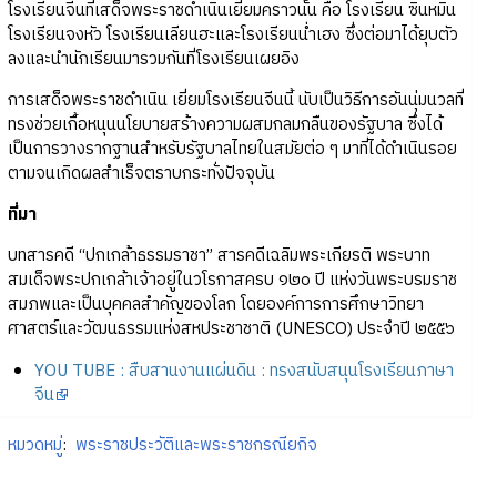
โรงเรียนจีนที่เสด็จพระราชดำเนินเยี่ยมคราวนั้น คือ โรงเรียน ซินหมิน
โรงเรียนจงหัว โรงเรียนเลียนฮะและโรงเรียนน่ำเฮง ซึ่งต่อมาได้ยุบตัว
ลงและนำนักเรียนมารวมกันที่โรงเรียนเผยอิง
การเสด็จพระราชดำเนิน เยี่ยมโรงเรียนจีนนี้ นับเป็นวิธีการอันนุ่มนวลที่
ทรงช่วยเกื้อหนุนนโยบายสร้างความผสมกลมกลืนของรัฐบาล ซึ่งได้
เป็นการวางรากฐานสำหรับรัฐบาลไทยในสมัยต่อ ๆ มาที่ได้ดำเนินรอย
ตามจนเกิดผลสำเร็จตราบกระทั่งปัจจุบัน
ที่มา
บทสารคดี “ปกเกล้าธรรมราชา” สารคดีเฉลิมพระเกียรติ พระบาท
สมเด็จพระปกเกล้าเจ้าอยู่ในวโรกาสครบ ๑๒๐ ปี แห่งวันพระบรมราช
สมภพและเป็นบุคคลสำคัญของโลก โดยองค์การการศึกษาวิทยา
ศาสตร์และวัฒนธรรมแห่งสหประชาชาติ (UNESCO) ประจำปี ๒๕๕๖
YOU TUBE : สืบสานงานแผ่นดิน : ทรงสนับสนุนโรงเรียนภาษา
จีน
หมวดหมู่
:
พระราชประวัติและพระราชกรณียกิจ