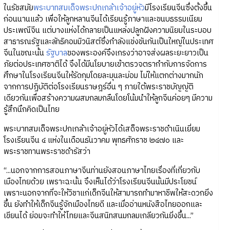
ในรัชสมัย
พระบาทสมเด็จพระปกเกล้าเจ้าอยู่หัว
มีโรงเรียนจีนซึ่งตั้งขึ้น
ก่อนนานแล้ว เพื่อให้ลูกหลานจีนได้เรียนรู้ภาษาและขนบธรรมเนียม
ประเพณีจีน แต่บางแห่งได้กลายเป็นแหล่งปลูกฝังความนิยมในระบอบ
สาธารณรัฐและลัทธิคอมมิวนิสต์ซึ่งกำลังแข่งขันกันเป็นใหญ่ในประเทศ
จีนในขณะนั้น
รัฐบาล
ของพระองค์จึงเกรงว่าอาจส่งผลระยะยาวเป็น
ภัยต่อประเทศชาติได้ จึงได้มีนโยบายเข้าตรวจตรากำกับการจัดการ
ศึกษาในโรงเรียนจีนให้รัดกุมโดยละมุนละม่อม ไม่ให้แตกต่างมากนัก
จากการปฏิบัติต่อโรงเรียนราษฎร์อื่น ๆ ภายใต้พระราชบัญญัติ
เดียวกันเพื่อสร้างความผสมกลมกลืนโดยโน้มนำให้ลูกจีนค่อยๆ มีความ
รู้สึกนึกคิดเป็นไทย
พระบาทสมเด็จพระปกเกล้าเจ้าอยู่หัวได้เสด็จพระราชดำเนินเยี่ยม
โรงเรียนจีน ๔ แห่งในเดือนธันวาคม พุทธศักราช ๒๔๗๐ และ
พระราชทานพระราชดำรัสว่า
“...นอกจากการสอนภาษาจีนท่านยังสอนภาษาไทยเรื่องที่เกี่ยวกับ
เมืองไทยด้วย เพราะฉะนั้น จึงเห็นได้ว่าโรงเรียนจีนนั้นมีประโยชน์
เพราะนอกจากที่จะให้วิชาแก่เด็กจีนให้สามารถทำมาหาชีพให้สะดวกยิ่ง
ขึ้น ยังทำให้เด็กจีนรู้จักเมืองไทยดี และเมื่ออ่านหนังสือไทยออกและ
เขียนได้ ย่อมจะทำให้ไทยและจีนสนิทสนมกลมเกลียวกันยิ่งขึ้น...”