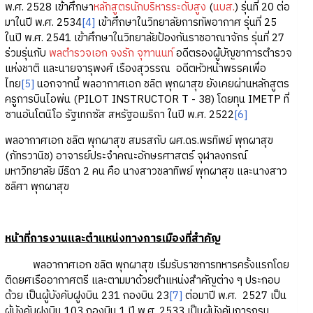
พ.ศ. 2528 เข้าศึกษา
หลักสูตรนักบริหารระดับสูง
(
นบส.
) รุ่นที่ 20 ต่อ
มาในปี พ.ศ. 2534
[4]
เข้าศึกษาในวิทยาลัยการทัพอากาศ รุ่นที่ 25
ในปี พ.ศ. 2541 เข้าศึกษาในวิทยาลัยป้องกันราชอาณาจักร รุ่นที่ 27
ร่วมรุ่นกับ
พลตำรวจเอก จงรัก จุฑานนท์
อดีตรองผู้บัญชาการตำรวจ
แห่งชาติ และนายจารุพงศ์ เรืองสุวรรณ อดีตหัวหน้าพรรคเพื่อ
ไทย
[5]
นอกจากนี้ พลอากาศเอก ชลิต พุกผาสุข ยังเคยผ่านหลักสูตร
ครูการบินไอพ่น (PILOT INSTRUCTOR T - 38) โดยทุน IMETP ที่
ซานอันโตนิโอ รัฐเทกซัส สหรัฐอเมริกา ในปี พ.ศ. 2522
[6]
พลอากาศเอก ชลิต พุกผาสุข สมรสกับ ผศ.ดร.พรทิพย์ พุกผาสุข
(ภัทรวานิช) อาจารย์ประจำคณะอักษรศาสตร์ จุฬาลงกรณ์
มหาวิทยาลัย มีธิดา 2 คน คือ นางสาวชลาทิพย์ พุกผาสุข และนางสาว
ชลิศา พุกผาสุข
หน้าที่การงานและตำแหน่งทางการเมืองที่สำคัญ
พลอากาศเอก ชลิต พุกผาสุข เริ่มรับราชการทหารครั้งแรกโดย
ติดยศเรืออากาศตรี และตามมาด้วยตำแหน่งสำคัญต่าง ๆ ประกอบ
ด้วย เป็นผู้บังคับฝูงบิน 231 กองบิน 23
[7]
ต่อมาปี พ.ศ. 2527 เป็น
ผู้บังคับฝูงบิน 103 กองบิน 1 ปี พ.ศ. 2533 เป็นผู้บังคับการกรม