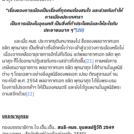
“เรื่องของการเมืองเป็นเรื่องที่ทุกคนต้องสนใจ และช่วยกันทำให้
การเมืองประเทศเรา
เป็นการเมืองในอุดมคติ เป็นสิ่งที่ทำประโยชน์และให้อะไรกับ
ประชาชนมาก ๆ”
[20]
และเมื่อ คมช. ประกาศยุติบทบาทลงไป ชื่อของพลอากาศเอก
ชลิต พุกผาสุข เป็นที่กล่าวถึงอีกครั้งว่าจะเข้าสู่แวดวงการเมืองหรือไม่
เนื่องจากเหลืออายุราชการอีกไม่กี่เดือน แต่พลอากาศเอก ชลิต พุก
ผาสุข ก็ได้ออกมาปฏิเสธกับกระแสข่าวที่เกิดขึ้น
[21]
ภายหลังการ
เกษียณอายุราชการ พลอากาศเอก ชลิต พุกผาสุข ได้ทำงานในมูลนิธิ
ต่าง ๆ โดยเฉพาะอย่างยิ่งมูลนิธิของพลเอก เปรม ติณสูลานนท์ จน
กระทั่งปี พ.ศ. 2554 พลอากาศเอก ชลิต พุกผาสุข ได้รับพระบรม
โองการโปรดเกล้าฯ ให้เป็นองคมนตรี และยังได้ดูแลงานในมูลนิธิพระ
ดาบสอีกด้วย
[22]
บรรณานุกรม
กองบรรณาธิการ ไอ.เอ็น.เอ็น..
สนธิ-คมช. ขุนพลปฏิวัติ 2549