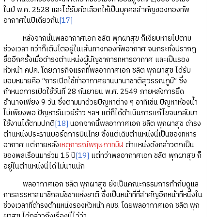
ในปี พ.ศ. 2528 และได้รับคัดเลือกให้เป็นบุคคลสำคัญของกองทัพ
อากาศในปีเดียวกัน
[17]
หลังจากนั้นพลอากาศเอก ชลิต พุกผาสุข ก็เงียบหายไปตาม
ช่วงเวลา ทว่าก็เติบโตอยู่ในเส้นทางกองทัพอากาศ จนกระทั่งปรากฏ
ชื่ออีกครั้งเมื่อดำรงตำแหน่งผู้บัญชาการทหารอากาศ และเป็นรอง
หัวหน้า คปค. โดยภารกิจแรกที่พลอากาศเอก ชลิต พุกผาสุข ได้รับ
มอบหมายคือ “การเปิดใช้ท่าอากาศยานนานาชาติสุวรรณภูมิ” ซึ่ง
กำหนดการเปิดใช้วันที่ 28 กันยายน พ.ศ. 2549 ภายหลังการยึด
อำนาจเพียง 9 วัน ซึ่งตามมาด้วยปัญหาต่าง ๆ อาทิเช่น ปัญหาห้องน้ำ
ไม่เพียงพอ ปัญหารันเวย์ร้าว ฯลฯ แต่ก็ได้ดำเนินการแก้ไขจนกลับมา
ใช้งานได้ตามปกติ
[18]
นอกจากนี้พลอากาศเอก ชลิต พุกผาสุข ดำรง
ตำแหน่งประธานบอร์ดการบินไทย ซึ่งแต่เดิมตำแหน่งนี้เป็นของทหาร
อากาศ แต่ภายหลัง
เหตุการณ์พฤษภาทมิฬ
ตำแหน่งดังกล่าวตกเป็น
ของพลเรือนมาร่วม 15 ปี
[19]
แต่ทว่าพลอากาศเอก ชลิต พุกผาสุข ก็
อยู่ในตำแหน่งนี้ได้ไม่นานนัก
พลอากาศเอก ชลิต พุกผาสุข ยังเป็นคณะกรรมการกำกับดูแล
การสรรหาสมาชิกสมัชชาแห่งชาติ ซึ่งเป็นหน้าที่ที่สำคัญอีกหน้าที่หนึ่งใน
ช่วงเวลาที่ดำรงตำแหน่งรองหัวหน้า คมช. โดยพลอากาศเอก ชลิต พุก
ผาสุข ได้กล่าวถึงเรื่องนี้ไว้ว่า