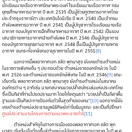
นักเรียนนายเรืออากาศรักษาพระองค์ โรงเรียนนายเรืออากาศ กรม
ยุทธศึกษาทหารอากาศ ปี พ.ศ. 2535 เป็นผู้ช่วยทูตทหารอากาศไทย
ประจำกรุงจาการ์ตา ประเทศอินโดนีเซีย ปี พ.ศ. 2540 เป็นเจ้ากรม
กำลังพลทหารอากาศ ปี พ.ศ. 2541 เป็นผู้บัญชาการโรงเรียนนายเรือ
อากาศ กองบัญชาการฝึกศึกษาทหารอากาศ ปี พ.ศ. 2542 เป็นรอง
เสนาธิการทหารอากาศฝ่ายกำลังพล ปี พ.ศ. 2546 เป็นผู้บัญชาการ
กองบัญชาการยุทธทางอากาศ พ.ศ. 2548 ขึ้นเป็นผู้บัญชาการทหาร
อากาศ จนกระทั่งเกษียณอายุราชการในปี พ.ศ. 2551
[8]
นอกจากนี้พลอากาศเอก ชลิต พุกผาสุข ยังเคยดำรงตำแหน่ง
ในราชการพิเศษอื่น ๆ ประกอบด้วย ตำแหน่งราชองครักษ์เวร ในปี
พ.ศ. 2526 และตำแหน่งราชองครักษ์พิเศษ ในปี พ.ศ. 2546
[9]
ขณะ
เดียวกัน พลอากาศเอก ชลิต พุกผาสุข ยังดำรงตำแหน่งในสมาคม
องค์กรต่าง ๆ อาทิเช่น นายกสมาคมมวยปล้ำสมัครเล่นแห่งประเทศไทย
ซึ่งเป็นกีฬาที่ท่านโปรดปรานมาก โดยให้เหตุผลว่า “มวยปล้ำเป็นกีฬาพื้น
ฐานและเป็นศิลปะการป้องกันตัวขั้นสุดท้ายของคน”
[10]
นอกจากนี้ยัง
เคยดำรงตำแหน่งประธานมูลนิธิศิษย์เก่าโยธินบูรณะ และเป็นที่ปรึกษา
ศูนย์ประสานงานโครงการตามแนวพระราชดำริ
[11]
ตำแหน่งสำคัญในทางการเมืองของพลอากาศเอก ชลิต พุก
ผาสุข เริ่มต้นเมื่อต้องขึ้นสู่ตำแหน่งผู้บัญชาการทหารอากาศ ในปี พ.ศ.