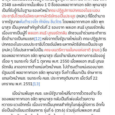
2548 และหลังจากนั้นเพียง 1 ปี ชื่อของพลอากาศเอก ชลิต พุกผาสุข
เป็นที่รับรู้กันในฐานะรองหัวหน้า
คณะปฏิรูปการปกครองในระบอบ
ประชาธิปไตยอันมีพระมหากษัตริย์ทรงเป็นประมุข
(คปค.) ที่ยึดอำนาจ
จากรัฐบาล
พันตำรวจโท ทักษิณ ชินวัตร
โดยพลอากาศเอก ชลิต พุก
ผาสุข เป็นบุคคลสำคัญลำดับที่ 2 รองจาก พลเอก สนธิ บุณยรัตกลิน
เนื่องจากเป็นผู้ที่
พลเอก สนธิ บุณยรัตกลิน
ชักชวนเข้าร่วมกระทำการ
ยึดอำนาจเป็นคนแรก
[12]
หลังจากตั้งรัฐบาลใหม่แล้ว คณะปฏิรูปการ
ปกครองในระบอบประชาธิปไตยอันมีพระมหากษัตริย์ทรงเป็นประมุข
(คปค.) ได้แปรสภาพไปเป็น
คณะมนตรีความมั่นคงแห่งชาติ
(
คมช.
) ชื่อ
ของพลอากาศเอก ชลิต พุกผาสุข เริ่มเข้ามามีบทบาททางการเมืองอยู่
เรื่อย ๆ จนกระทั่ง วันที่ 1 ตุลาคม พ.ศ. 2550 เมื่อพลเอก สนธิ บุณย
รัตกลิน ลาออกจากตำแหน่งหัวหน้าคมช. ไปดำรงตำแหน่งรองนายก
รัฐมนตรี พลอากาศเอก ชลิต พุกผาสุข จึงก้าวขึ้นมาเป็น รักษาการ
แทนหัวหน้าคมช. จนกระทั่ง คมช. ประกาศยุติบทบาท เมื่อวันที่ 22
มกราคม พ.ศ. 2551
[13]
เมื่อผ่านพ้นยุค คมช. และมีรัฐบาลใหม่ที่มาจากขั้วตรงข้าม ชื่อ
ของพลอากาศเอก ชลิต พุกผาสุข กลับเป็นที่เพ่งเล้งด้วยความ
หวาดระแวงอีกครั้ง เนื่องจากเป็นบุคคลสำคัญในกลุ่มผู้ก่อการ อีกทั้ง
ยังเป็นนักเรียนเตรียมทหาร รุ่นที่ 6 (ตท.6) ร่วมรุ่นกับพลเอก สนธิ