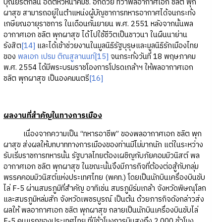
บุณยรัตกลิน อดีตหัวหน้าคมช. อีกด้วย ทว่าพลอากาศเอก ชลิต พุก
ผาสุข สามารถอยู่ในตำแหน่งผู้บัญชาการทหารอากาศได้จนกระทั่ง
เกษียณอายุราชการ ในเดือนกันยายน พ.ศ. 2551 หลังจากนั้นพล
อากาศเอก ชลิต พุกผาสุข ได้ไปใช้ชีวิตเป็นชาวนา ในผืนนาย่าน
รังสิต
[14]
และได้เข้าช่วยงานในมูลนิธิรัฐบุรุษและมูลนิธิรักเมืองไทย
ของ
พลเอก เปรม ติณสูลานนท์
[15]
จนกระทั่งวันที่ 18 พฤษภาคม
พ.ศ. 2554 ได้มีพระบรมราชโองการโปรดเกล้าฯ ให้พลอากาศเอก
ชลิต พุกผาสุข เป็นองคมนตรี
[16]
ผลงานที่สำคัญในทางการเมือง
เนื่องจากความเป็น “ทหารอาชีพ” ของพลอากาศเอก ชลิต พุก
ผาสุข ส่งผลให้บทบาททางการเมืองของท่านมีไม่มากนัก แต่ในระหว่าง
รับเริ่มราชการทหารนั้น รัฐบาลไทยต้องเผชิญกับภัยคอมมิวนิสต์ พล
อากาศเอก ชลิต พุกผาสุข ในขณะนั้นจึงมีภารกิจที่ต้องต่อสู้กับกลุ่ม
พรรคคอมมิวนิสต์แห่งประเทศไทย (พคท.) โดยเป็นนักบินเครื่องบินขับ
ไล่ F-5 ผ่านสมรภูมิที่สำคัญ อาทิเช่น สมรภูมิร่มเกล้า จังหวัดพิษณุโลก
และสมรภูมิหล่มสัก จังหวัดเพชรบูรณ์ เป็นต้น ด้วยภารกิจดังกล่าวส่ง
ผลให้ พลอากาศเอก ชลิต พุกผาสุข กลายเป็นนักบินเครื่องบินขับไล่
F-5 คนแรกของประเทศไทย ที่มีชั่วโมงการบินสูงถึง 2,000 ชั่วโมง