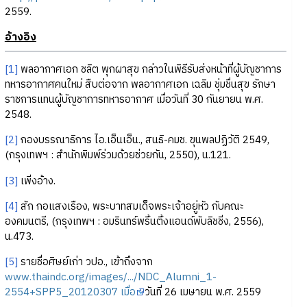
2559.
อ้างอิง
[1]
พลอากาศเอก ชลิต พุกผาสุข กล่าวในพิธีรับส่งหน้าที่ผู้บัญชาการ
ทหารอากาศคนใหม่ สืบต่อจาก พลอากาศเอก เฉลิม ชุ่มชื่นสุข รักษา
ราชการแทนผู้บัญชาการทหารอากาศ เมื่อวันที่ 30 กันยายน พ.ศ.
2548.
[2]
กองบรรณาธิการ ไอ.เอ็นเอ็น., สนธิ-คมช. ขุนพลปฏิวัติ 2549,
(กรุงเทพฯ : สำนักพิมพ์ร่วมด้วยช่วยกัน, 2550), น.121.
[3]
เพิ่งอ้าง.
[4]
สัก กอแสงเรือง, พระบาทสมเด็จพระเจ้าอยู่หัว กับคณะ
องคมนตรี, (กรุงเทพฯ : อมรินทร์พริ้นติ้งแอนด์พับลิชชิ่ง, 2556),
น.473.
[5]
รายชื่อศิษย์เก่า วปอ., เข้าถึงจาก
www.thaindc.org/images/.../NDC_Alumni_1-
2554+SPP5_20120307 เมื่อ
วันที่ 26 เมษายน พ.ศ. 2559