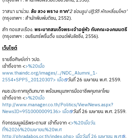
(กรุงเทพฯ : สำนักพิมพ์ร่วมด้วยช่วยกัน, 2550).
วาสนา นาน่วม.
ลับ ลวง พราง ภาค'
2 ซ่อนรูป ปฏิวัติ หักเหลี่ยมโหด'
(กรุงเทพฯ : สำนักพิมพ์มติชน, 2552).
สัก กอแสงเรือง.
พระบาทสมเด็จพระเจ้าอยู่หัว กับคณะองคมนตรี
(กรุงเทพฯ : อมรินทร์พริ้นติ้ง แอนด์พับลิชชิ่ง, 2556).
เว็บไซต์
รายชื่อศิษย์เก่า วปอ.
เข้าถึงจาก <
>%20เมื่อ
www.thaindc.org/images/.../NDC_Alumni_1-
2554+SPP5_20120307> เมื่อ
วันที่ 26 เมษายน พ.ศ. 2559.
คมช.ประกาศยุติบทบาท พร้อมหนุนทหารมืออาชีพคุมกลาโหม
เข้าถึงจาก <
>%20เมื่อ
http://www.manager.co.th/Politics/ViewNews.aspx?
NewsID=9510000009136> เมื่อ
วันที่ 26 เมษายน พ.ศ. 2559.
กิจกรรมมูลนิธิพระดาบส เข้าถึงจาก <
>%20เมื่อวัน
ที่%2026%20เมษายน%20พ.ศ
http://phradabos.or.th/index.php> เมื่อวันที่ 26 เมษายน พ.ศ
.