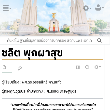
ชลิต พุกผาสุข
ผู้เรียบเรียง : ผศ.ดร.อรรถสิทธิ์ พานแก้ว
ผู้ทรงคุณวุฒิประจำบทความ : ศ.นรนิติ เศรษฐบุตร
“ผมพร้อมที่จะนำพี่น้องทหารอากาศให้ร่วมแรงร่วมใจกัน