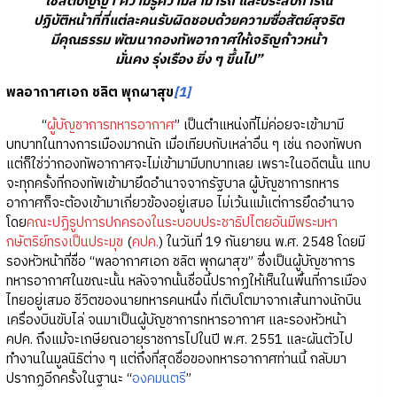
ใช้สติปัญญา ความรู้ความสามารถ และประสบการณ์
ปฏิบัติหน้าที่ที่แต่ละคนรับผิดชอบด้วยความซื่อสัตย์สุจริต
มีคุณธรรม พัฒนากองทัพอากาศให้เจริญก้าวหน้า
มั่นคง รุ่งเรือง ยิ่ง ๆ ขึ้นไป”
พลอากาศเอก ชลิต พุกผาสุข
[1]
“
ผู้บัญชาการทหารอากาศ
” เป็นตำแหน่งที่ไม่ค่อยจะเข้ามามี
บทบาทในทางการเมืองมากนัก เมื่อเทียบกับเหล่าอื่น ๆ เช่น กองทัพบก
แต่ก็ใช่ว่ากองทัพอากาศจะไม่เข้ามามีบทบาทเลย เพราะในอดีตนั้น แทบ
จะทุกครั้งที่กองทัพเข้ามายึดอำนาจจากรัฐบาล ผู้บัญชาการทหาร
อากาศก็จะต้องเข้ามาเกี่ยวข้องอยู่เสมอ ไม่เว้นแม้แต่การยึดอำนาจ
โดย
คณะปฏิรูปการปกครองในระบอบประชาธิปไตยอันมีพระมหา
กษัตริย์ทรงเป็นประมุข
(
คปค.
) ในวันที่ 19 กันยายน พ.ศ. 2548 โดยมี
รองหัวหน้าที่ชื่อ “พลอากาศเอก ชลิต พุกผาสุข” ซึ่งเป็นผู้บัญชาการ
ทหารอากาศในขณะนั้น หลังจากนั้นชื่อนี้ปรากฏให้เห็นในพื้นที่การเมือง
ไทยอยู่เสมอ ชีวิตของนายทหารคนหนึ่ง ที่เติบโตมาจากเส้นทางนักบิน
เครื่องบินขับไล่ จนมาเป็นผู้บัญชาการทหารอากาศ และรองหัวหน้า
คปค. ถึงแม้จะเกษียณอายุราชการไปในปี พ.ศ. 2551 และผันตัวไป
ทำงานในมูลนิธิต่าง ๆ แต่ถึงที่สุดชื่อของทหารอากาศท่านนี้ กลับมา
ปรากฏอีกครั้งในฐานะ “
องคมนตรี
”