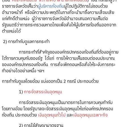
(เช่น
คณะเทศมนตรี
สภาเทศบาล
นายกเทศมนตรี
) เช่น กรณีที่ผู้ว่า
ราชการจังหวัดเห็นว่า
ผู้บริหารท้องถิ่น
ผู้ใดปฏิบัติการไม่ชอบด้วย
อำนาจหน้าที่ หรือมีความประพฤติในทางที่จะนำมาซึ่งความเสื่อมเสีย
แก่ศักดิ์ตำแหน่ง ผู้ว่าราชการจังหวัดมีอำนาจเสนอความเห็นต่อ
รัฐมนตรีว่าการกระทรวงมหาดไทยเพื่อสั่งให้ผู้บริหารท้องถิ่นออกจาก
ตำแหน่งได้
2) การกำกับดูแลการกระทำ
การกระทำที่สำคัญขององค์กรปกครองท้องถิ่นที่ต้องอยู่ภาย
ใต้การควบคุมกับของรัฐ ได้แก่ การให้ความเห็นชอบต่องบประมาณ
ขององค์กรปกครองท้องถิ่น การสั่งเพิกถอนหรือสั่งให้ระงับการกระ
ทำอย่างใดอย่างหนึ่ง ฯลฯ
การกำกับดูแลโดยอ้อม แบ่งออกเป็น 2 กรณี ประกอบด้วย
1)
การจัดสรรเงินอุดหนุน
การจัดสรรเงินอุดหนุนเป็นมาตรการในการควบคุมกำกับ
โดยทางอ้อม โดยรัฐบาลจะจัดสรรเงินอุดหนุนให้แก่องค์กรปกครอง
ท้องถิ่น ประกอบด้วย
เงินอุดหนุนทั่วไป
และ
เงินอุดหนุนเฉพาะกิจ
2) การใช้สัญญามาตรฐาน