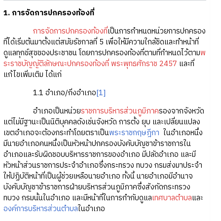
1. การจัดการปกครองท้องที่
การจัดการปกครองท้องที่
เป็นการกำหนดหน่วยการปกครอง
ที่ได้เริ่มต้นมาตั้งแต่สมัยรัชกาลที่ 5 เพื่อให้มีความใกล้ชิดและทำหน้าที่
ดูแลทุกข์สุขของประชาชน โดยการปกครองท้องที่ตามที่กำหนดไว้ตาม
พ
ระราชบัญญัติลักษณะปกครองท้องที่ พระพุทธศักราช 2457
และที่
แก้ไขเพิ่มเติม ได้แก่
1.1 อำเภอ/กิ่งอำเภอ
[1]
อำเภอเป็นหน่วย
ราชการบริหารส่วนภูมิภาค
รองจากจังหวัด
แต่ไม่มีฐานะเป็นนิติบุคคลดังเช่นจังหวัด การตั้ง ยุบ และเปลี่ยนแปลง
เขตอำเภอจะต้องกระทำโดยตราเป็น
พระราชกฤษฎีกา
ในอำเภอหนึ่ง
มีนายอำเภอคนหนึ่งเป็นหัวหน้าปกครองบังคับบัญชาข้าราชการใน
อำเภอและรับผิดชอบบริหารราชการของอำเภอ มีปลัดอำเภอ และมี
หัวหน้าส่วนราชการประจำอำเภอซึ่งกระทรวง ทบวง กรมส่งมาประจำ
ให้ปฏิบัติหน้าที่เป็นผู้ช่วยเหลือนายอำเภอ ทั้งนี้ นายอำเภอมีอำนาจ
บังคับบัญชาข้าราชการฝ่ายบริหารส่วนภูมิภาคซึ่งสังกัดกระทรวง
ทบวง กรมนั้นในอำเภอ และมีหน้าที่ในการกำกับดูแล
เทศบาลตำบล
และ
องค์การบริหารส่วนตำบล
ในอำเภอ