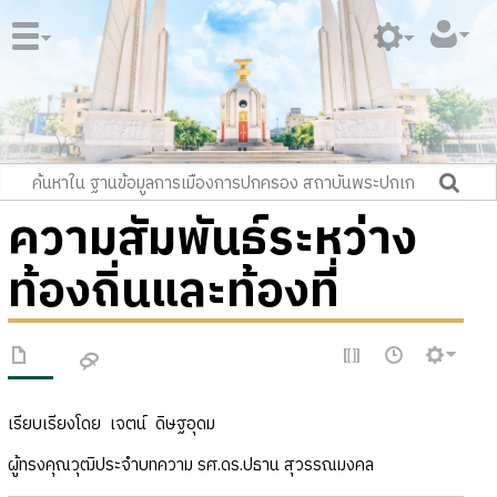
ความสัมพันธ์ระหว่าง
ท้องถิ่นและท้องที่
เรียบเรียงโดย เจตน์ ดิษฐอุดม
ผู้ทรงคุณวุฒิประจำบทความ รศ.ดร.ปธาน สุวรรณมงคล