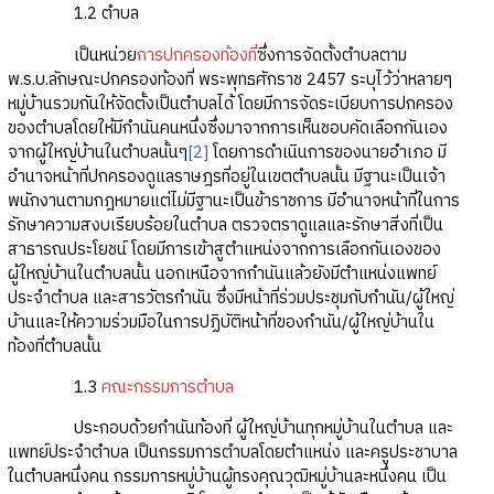
1.2 ตำบล
เป็นหน่วย
การปกครองท้องที่
ซึ่งการจัดตั้งตำบลตาม
พ.ร.บ.ลักษณะปกครองท้องที่ พระพุทธศักราช 2457 ระบุไว้ว่าหลายๆ
หมู่บ้านรวมกันให้จัดตั้งเป็นตำบลได้ โดยมีการจัดระเบียบการปกครอง
ของตำบลโดยให้มีกำนันคนหนึ่งซึ่งมาจากการเห็นชอบคัดเลือกกันเอง
จากผู้ใหญ่บ้านในตำบลนั้นๆ
[2]
โดยการดำเนินการของนายอำเภอ มี
อำนาจหน้าที่ปกครองดูแลราษฎรที่อยู่ในเขตตำบลนั้น มีฐานะเป็นเจ้า
พนักงานตามกฎหมายแต่ไม่มีฐานะเป็นข้าราชการ มีอำนาจหน้าที่ในการ
รักษาความสงบเรียบร้อยในตำบล ตรวจตราดูแลและรักษาสิ่งที่เป็น
สาธารณประโยชน์ โดยมีการเข้าสูตำแหน่งจากการเลือกกันเองของ
ผู้ใหญ่บ้านในตำบลนั้น นอกเหนือจากกำนันแล้วยังมีตำแหน่งแพทย์
ประจำตำบล และสารวัตรกำนัน ซึ่งมีหน้าที่ร่วมประชุมกับกำนัน/ผู้ใหญ่
บ้านและให้ความร่วมมือในการปฏิบัติหน้าที่ของกำนัน/ผู้ใหญ่บ้านใน
ท้องที่ตำบลนั้น
1.3
คณะกรรมการตำบล
ประกอบด้วยกำนันท้องที่ ผู้ใหญ่บ้านทุกหมู่บ้านในตำบล และ
แพทย์ประจำตำบล เป็นกรรมการตำบลโดยตำแหน่ง และครูประชาบาล
ในตำบลหนึ่งคน กรรมการหมู่บ้านผู้ทรงคุณวุฒิหมู่บ้านละหนึ่งคน เป็น