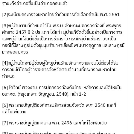
ฐานะกิ่งอำเภอขึ้นเป็นอำเภอครบแล้ว
[2]ระเบียบกระทรวงมหาดไทยว่าด้วยการคัดเลือกกำนัน พ.ศ. 2551
[3]หมู่บ้านตามที่กำหนดไว้ใน พ.ร.บ. ลักษณะปกครองท้องที่ พระพุทธ
ศักราช 2457 มี 2 ประเภท ได้แก่ หมู่บ้านที่จัดตั้งขึ้นอย่างเป็นทางการ
และหมู่บ้านที่จัดตั้งขึ้นเป็นการชั่วคราว กรณีหมู่บ้านชั่วคราวจะเป็น
กรณีที่มีราษฎรไปตั้งชุมนุมทำมาหาเลี้ยงชีพในบางฤดูกาล และราษฎรมี
มากพอสมควร
[4]หมู่บ้านใดจะมีผู้ช่วยผู้ใหญ่บ้านฝ่ายรักษาความสงบได้ต้องได้รับ
การอนุมัติโดยผู้ว่าราชการจังหวัดตามจำนวนที่กระทรวงมหาดไทย
กำหนด
[5] โกวิทย์ พวงงาม. การปกครองท้องถิ่นไทย: หลักการและมิติใหม่ใน
อนาคต. (กรุงเทพฯ: วิญญูชน, 2548), หน้า 1-2
[6] พระราชบัญญัติองค์การบริหารส่วนจังหวัด พ.ศ. 2540 และที่
แก้ไขเพิ่มเติม
[7] พระราชบัญญัติเทศบาล พ.ศ. 2496 และที่แก้ไขเพิ่มเติม