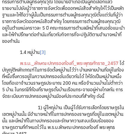
กรรมการตำบลผู้ทรงคุณวุฒิ โดยนายอำเภอเป็นผู้คัดเลือกแล้ว
รายงานไปยังผู้ว่าราชการจังหวัดเพื่อออกหนังสือสำคัญให้ไว้เป็นหลัก
ฐานและให้ถือว่าผู้นั้นเป็นกรรมการตำบลผู้ทรงคุณวุฒิตั้งแต่วันที่ผู้ว่า
ราชการจังหวัดออกหนังสือสำคัญ โดยกรรมการตำบลผู้ทรงคุณวุฒิ
อยู่ในตำแหน่งคราวละ 5 ปี คณะกรรมการตำบลมีหน้าที่เสนอข้อแนะนำ
และให้คำปรึกษาต่อกำนันเกี่ยวกับกิจการที่จะปฏิบัติตามอำนาจหน้าที่
ของกำนัน
1.4 หมู่บ้าน
[3]
พ.ร.บ._ลักษณะปกครองท้องที่_พระพุทธศักราช_2457
ได้
บัญญัติหลักเกณฑ์ในการจัดตั้งหมู่บ้านไว้ว่า บ้านหลายบ้านที่อยู่ในท้อง
ที่หนึ่งซึ่งควรอยู่ในความปกครองอันเดียวกันได้ ให้จัดเป็นหมู่บ้านหนึ่ง
โดยถือเอาจำนวนราษฎรประมาณ 200 คน หรือจำนวนบ้านไม่ต่ำกว่า
5 บ้าน ในกรณีที่ท้องที่ราษฎรตั้งบ้านเรือนกระจายอยู่ห่างไกลกัน การ
จัดระเบียบการปกครองหมู่บ้านมีองค์ประกอบที่สำคัญ ดังนี้
1) ผู้ใหญ่บ้าน เป็นผู้ได้รับการเลือกโดยราษฎรใน
เขตหมู่บ้านนั้น มีอำนาจหน้าที่ในการปกครองราษฎรที่อยู่ในเขตหมู่บ้าน
นั้น และมีหน้าที่ในทางปกครองและรักษาความสงบเรียบร้อยของ
ราษฎรตามที่กำหนดไว้ใน พ.ร.บ.ลักษณะปกครองท้องที่ พระพุทธ