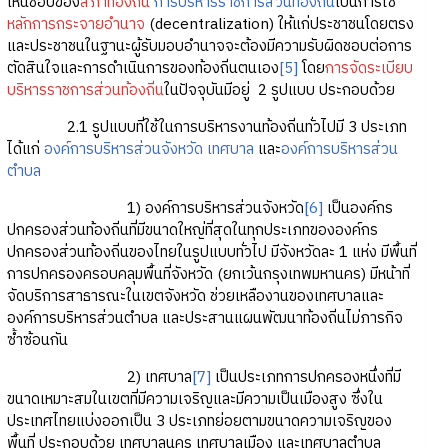
เห็นชอบของ
สภาท้องถิ่น
การบริหารราชการส่วนท้องถิ่น
เป็นการใช้
หลักการกระจายอำนาจ
(decentralization) ให้แก่ประชาชนโดยตรง
และประชาชนในฐานะผู้รับมอบอำนาจจะต้องมีความรับผิดชอบต่อการ
ตัดสินใจและการดำเนินการของท้องถิ่นตนเอง
[5]
โดย
การจัดระเบียบ
บริหารราชการส่วนท้องถิ่น
ในปัจจุบันมีอยู่ 2 รูปแบบ ประกอบด้วย
2.1 รูปแบบที่ใช้ในการบริหารงานท้องถิ่นทั่วไปมี 3 ประเภท
ได้แก่
องค์การบริหารส่วนจังหวัด
เทศบาล
และ
องค์การบริหารส่วน
ตำบล
1) องค์การบริหารส่วนจังหวัด
[6]
เป็นองค์กร
ปกครองส่วนท้องถิ่นที่มีขนาดใหญ่ที่สุดในทุกประเภทขององค์กร
ปกครองส่วนท้องถิ่นของไทยในรูปแบบทั่วไป มีจังหวัดละ 1 แห่ง มีพื้นที่
การปกครองครอบคลุมพื้นที่จังหวัด (ยกเว้นกรุงเทพมหานคร) มีหน้าที่
จัดบริการสาธารณะในเขตจังหวัด ช่วยเหลืองานของเทศบาลและ
องค์การบริหารส่วนตำบล และประสานแผนพัฒนาท้องถิ่นไม่ภารกิจ
ซ้ำซ้อนกัน
2) เทศบาล
[7]
เป็นประเภทการปกครองหนึ่งที่มี
ขนาดเหมาะสมในเขตที่มีความเจริญและมีความเป็นเมืองสูง ซึ่งใน
ประเทศไทยแบ่งออกเป็น 3 ประเภทย่อยตามขนาดความเจริญของ
พื้นที่ ประกอบด้วย เทศบาลนคร เทศบาลเมือง และเทศบาลตำบล