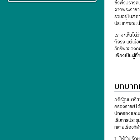
ซึ่งพึงปรารถ
จากพระราชวงศ์
รวมอยู่ในสภา
ประเทศขณะนั้น
เราจะเห็นได้
ก็จริง แต่เม
อิทธิพลของคณ
เพียงเป็นผู้ท
บทบาทห
อภิรัฐมนตรีสภ
ครองราชย์ได้ 
ปกครองและนโย
เริ่มการประชุ
หลายเรื่องที่
1. ให้คำปรึก