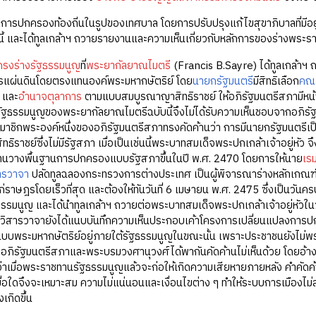
การปกครองท้องถิ่นในรูปของเทศบาล โดยการปรับปรุงแก้ไขสุขาภิบาลที่มีอยู่ใ
่องนี้ และได้ทูลเกล้าฯ ถวายรายงานและความเห็นเกี่ยวกับหลักการของร่างพระ
ครงร่างรัฐธรรมนูญ
ที่
พระยากัลยาณไมตรี
(Francis B.Sayre) ได้ทูลเกล้าฯ 
รแผ่นดินโดยตรงแทนองค์พระมหากษัตริย์ โดย
นายกรัฐมนตรี
มีสิทธิเลือก
คณะ
และ
อำนาจตุลาการ
ตามแบบสมบูรณาญาสิทธิราชย์ ให้อภิรัฐมนตรีสภามีหน้า
รัฐธรรมนูญของพระยากัลยาณไมตรีฉบับนี้จึงไม่ได้รับความเห็นชอบจากอภิร
สมาชิกพระองค์หนึ่งของอภิรัฐมนตรีสภาทรงคัดค้านว่า การมีนายกรัฐมนตรี
ธิราชย์ซึ่งไม่มีรัฐสภา เมื่อเป็นเช่นนี้พระบาทสมเด็จพระปกเกล้าเจ้าอยู่หั
มงานวางพื้นฐานการปกครองแบบรัฐสภาขึ้นในปี พ.ศ. 2470 โดยการให้นาย
เรม
ารวาจา
ปลัดทูลฉลองกระทรวงการต่างประเทศ เป็นผู้พิจารณาร่างหลักเกณฑ
่ราษฎรโดยเร็วที่สุด และต้องให้ทันวันที่ 6 เมษายน พ.ศ. 2475 ซึ่งเป็นวัน
ธรรมนูญ และได้นำทูลเกล้าฯ ถวายต่อพระบาทสมเด็จพระปกเกล้าเจ้าอยู่หัวในวั
ิสารวาจายังได้แนบบันทึกความเห็นประกอบเค้าโครงการเปลี่ยนแปลงการปกครอ
บพระมหากษัตริย์อยู่ภายใต้รัฐธรรมนูญในขณะนั้น เพราะประชาชนยังไม่พร้อม
ะชุมอภิรัฐมนตรีสภาและพระบรมวงศานุวงศ์ได้พากันคัดค้านไม่เห็นด้วย โดยอ้
ว่าเมื่อพระราชทานรัฐธรรมนูญแล้วจะก่อให้เกิดความเสียหายภายหลัง คำคัด
ื่อใดจึงจะเหมาะสม ความไม่แน่นอนและเงื่อนไขต่าง ๆ ทำให้ระบบการเมืองไม่
เกิดขึ้น