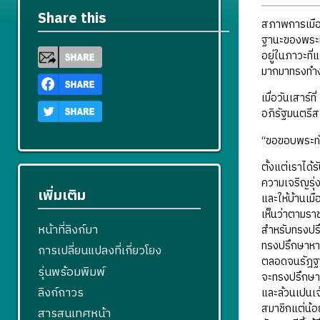
Share this
สภาพการเมือ
ฐานะของพระมห
อยู่ในภาวะที
มากมาทรงทำงา
เมื่อวันเสาร
อภิรัฐมนตรีส
“ขอขอบพระทัย
ตั้งแต่เราได
ความเจริญรุ่
เพิ่มเติม
และให้บ้านเม
เห็นว่าตามรา
หน้าที่ลิงก์มา
สำหรับทรงปรึ
ทรงปรึกษาหาร
การเปลี่ยนแปลงที่เกี่ยวโยง
ตลอดจนรัฎฐา
รุ่นพร้อมพิมพ์
จะทรงปรึกษาห
ลิงก์ถาวร
และล้วนเปนเจ้
สมาชิกแต่น้อ
สารสนเทศหน้า