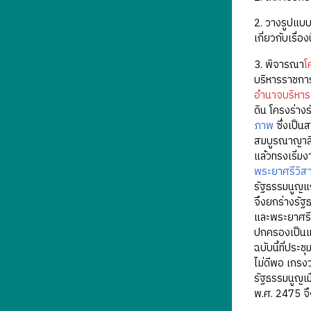
2. วางรูปแบบ
เกี่ยวกับเรื
3. พิจารณา
โ
บริหารราชกา
อำนาจบริหาร
ดิน โครงร่าง
ภาพ
ซึ่งเป็น
สมบูรณาญาสิท
แล้วทรงเริ่
พระยาศรีวิส
รัฐธรรมนูญแก
จึงยกร่างรัฐ
และพระยาศรีว
ปกครองเป็นแบ
ฉบับนี้ที่ปร
ไม่ดีพอ เกรง
รัฐธรรมนูญเม
พ.ศ. 2475 จึง