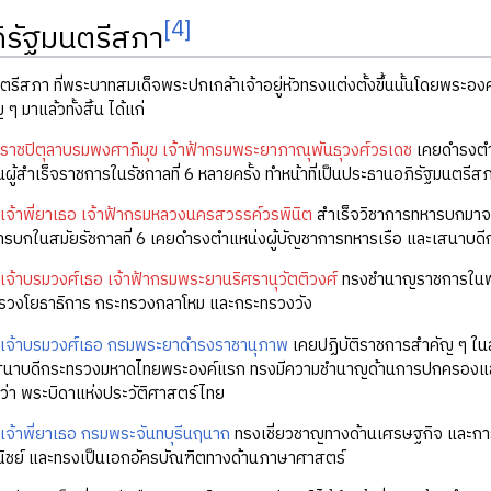
[4]
รัฐมนตรีสภา
ีสภา ที่พระบาทสมเด็จพระปกเกล้าเจ้าอยู่หัวทรงแต่งตั้งขึ้นนั้นโดยพระองค์ท
 มาแล้วทั้งสิ้น ได้แก่
ราชปิตุลาบรมพงศาภิมุข เจ้าฟ้ากรมพระยาภาณุพันธุวงศ์วรเดช
เคยดำรงตำแ
นผู้สำเร็จราชการในรัชกาลที่ 6 หลายครั้ง ทำหน้าที่เป็นประธานอภิรัฐมนตรีส
เจ้าพี่ยาเธอ เจ้าฟ้ากรมหลวงนครสวรรค์วรพินิต
สำเร็จวิชาการทหารบกมาจ
รบกในสมัยรัชกาลที่ 6 เคยดำรงตำแหน่งผู้บัญชาการทหารเรือ และเสนาบดีก
เจ้าบรมวงศ์เธอ เจ้าฟ้ากรมพระยานริศรานุวัตติวงศ์
ทรงชำนาญราชการในพระ
รวงโยธาธิการ กระทรวงกลาโหม และกระทรวงวัง
เจ้าบรมวงศ์เธอ กรมพระยาดำรงราชานุภาพ
เคยปฏิบัติราชการสำคัญ ๆ ในสม
สนาบดีกระทรวงมหาดไทยพระองค์แรก ทรงมีความชำนาญด้านการปกครองและ
่า พระบิดาแห่งประวัติศาสตร์ไทย
เจ้าพี่ยาเธอ กรมพระจันทบุรีนฤนาถ
ทรงเชี่ยวชาญทางด้านเศรษฐกิจ และกา
ชย์ และทรงเป็นเอกอัครบัณฑิตทางด้านภาษาศาสตร์