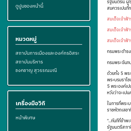
รัฐมนตรีนี้ 
ดูปูมของหน้านี้
สมควรเปนที่
สมเด็จเจ้าฟ
สมเด็จเจ้าฟ
หมวดหมู่
สมเด็จเจ้าฟ้
กรมพระดำรง
สถาบันการเมืองและองค์กรอิสระ
สถาบันบริหาร
กรมพระจันทบ
ชงคชาญ สุวรรณมณี
ด้วยทั้ง 5 พ
พระบรมราโชบา
5 พระองค์เปนอ
หวังว่าจะเปน
เครื่องมือวิกิ
ในการที่พระ
ราชหัตถเลขาท
หน้าพิเศษ
“...ทันทีที่ข
รัฐมนตรีสภาขึ