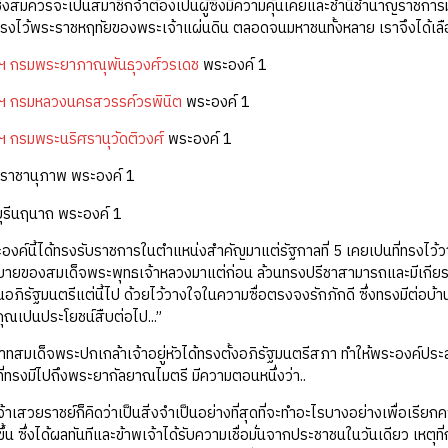
ผู้ซึ่งสมควรจะเปนสมาชิกจำต้องเปนผู้ซึ่งมีความคุ้นเคยและชำนิชำนาญราช
ทรงไว้พระราชหฤทัยของพระเจ้าแผ่นดิน ตลอดจนมหาชนทั้งหลาย เราจึงได้เล
้าฯ กรมพระยาภาณุพันธุวงศ์วรเดช
พระองค์ 1
้าฯ กรมหลวงนครสวรรค์วรพินิต
พระองค์ 1
าฯ กรมพระนริศรานุวัดติวงศ์
พระองค์ 1
ราชานุภาพ พระองค์ 1
ุรีนฤนาถ พระองค์ 1
ระองค์นี้ได้ทรงรับราชการในตำแหน่งสำคัญมาแต่รัฐกาลที่ 5 เคยเปนที่ทรงไว
ยของสมเด็จพระพุทธเจ้าหลวงมาแต่ก่อน ล้วนทรงปรีชาสามารถและมีเกียรติคุณ
ภิรัฐมนตรีแต่นี้ไป ด้วยไว้วางใจในความซื่อตรงจงรักภักดี ซึ่งทรงมีต่อบ้าน
คุณเปนประโยชน์สืบต่อไป...”
บาทสมเด็จพระปกเกล้าเจ้าอยู่หัวได้ทรงตั้งอภิรัฐมนตรีสภา ทำให้พระองค
ี่ทรงมีไปถึงพระยากัลยาณไมตรี มีความตอนหนึ่งว่า..
้าพเจ้าเสวยราชย์ก็คิดว่าเป็นสิ่งจำเป็นอย่างที่สุดที่จะทำอะไรบางอย่างเพื่อเรีย
้น ซึ่งได้ผลทันทีและข้าพเจ้าได้รับความเชื่อมั่นจากประชาชนในวันเดียว เหตุที