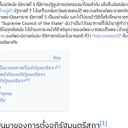
ขตั้งแต่สมัย รัชกาลที่ 5 ที่มีการปฏิรูปการปกครองมาโดยลำดับ เมื่อสิ้นรัชสมัย
พ
าอยู่หัว
รัฐกาลที่ 7 ได้เสด็จเถลิงถวัลยราชสมบัติ พระองค์ทรงมีพระราช
จพระปิยมหาราช รัชกาลที่ 5 เป็นอย่างยิ่ง และได้โปรดนำวิธีตั้งที่ปรึกษารา
อ “Supreme Council of the State” นับว่าเป็นวิวัฒนาการที่ได้นำมาสู่คำว่า
นทุกรัชสมัย ได้ดำรงภาระหน้าที่สำคัญถวายองค์พระบาทสมเด็จพระเจ้าอยู่
ภาพ
องค์พระบิดาแห่งประวัติศาสตร์และโบราณคดี ที่ว่า “
คณะองคมนตรี
” คื
ชอัธยาศัย
[1]
ป็นมาของการตั้งอภิรัฐมนตรีสภา
หน้าที่ของอภิรัฐมนตรีสภา
[4]
ิรัฐมนตรีสภา
ง
านุกรม
เติม
[1]
็นมาของการตั้งอภิรัฐมนตรีสภา