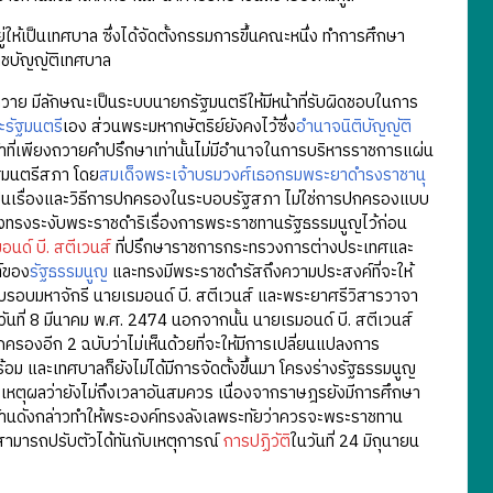
ห้เป็นเทศบาล ซึ่งได้จัดตั้งกรรมการขึ้นคณะหนึ่ง ทำการศึกษา
ราชบัญญัติเทศบาล
ถวาย มีลักษณะเป็นระบบนายกรัฐมนตรีให้มีหน้าที่รับผิดชอบในการ
รัฐมนตรี
เอง ส่วนพระมหากษัตริย์ยังคงไว้ซึ่ง
อำนาจนิติบัญญัติ
ที่เพียงถวายคำปรึกษาเท่านั้นไม่มีอำนาจในการบริหารราชการแผ่น
ัฐมนตรีสภา โดย
สมเด็จพระเจ้าบรมวงศ์เธอกรมพระยาดำรงราชานุ
เป็นเรื่องและวิธีการปกครองในระบอบรัฐสภา ไม่ใช่การปกครองแบบ
ว จึงทรงระงับพระราชดำริเรื่องการพระราชทานรัฐธรรมนูญไว้ก่อน
อนด์ บี. สตีเวนส์
ที่ปรึกษาราชการกระทรวงการต่างประเทศและ
์ของ
รัฐธรรมนูญ
และทรงมีพระราชดำรัสถึงความประสงค์ที่จะให้
ครบรอบมหาจักรี นายเรมอนด์ บี. สตีเวนส์ และพระยาศรีวิสารวาจา
นที่ 8 มีนาคม พ.ศ. 2474 นอกจากนั้น นายเรมอนด์ บี. สตีเวนส์
งอีก 2 ฉบับว่าไม่เห็นด้วยที่จะให้มีการเปลี่ยนแปลงการ
 และเทศบาลก็ยังไม่ได้มีการจัดตั้งขึ้นมา โครงร่างรัฐธรรมนูญ
างเหตุผลว่ายังไม่ถึงเวลาอันสมควร เนื่องจากราษฎรยังมีการศึกษา
ค้านดังกล่าวทำให้พระองค์ทรงลังเลพระทัยว่าควรจะพระราชทาน
สามารถปรับตัวได้ทันกับเหตุการณ์
การปฏิวัติ
ในวันที่ 24 มิถุนายน