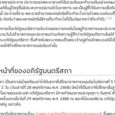
นาหลายประการ ประการแรกพระราชวงศ์เริ่มรวมกันและทำงานกันอย่างกลมเกลี
ชั้นผู้ใหญ่ซึ่งมีประสบการณ์มาแล้วในราชการ และเป็นผู้ที่ได้รับความเชื่อ
นี้ ประการที่สาม พระราชอำนาจของกษัตริย์ที่จะทำอะไรตามใจพระองค์เองก็จ
[3]
 คิดกันว่าพระมหากษัตริย์มีทางที่จะทำอะไรที่เป็นภัยมากกว่าที่จะทำดี)..”
ว่าการตั้งอภิรัฐมนตรีสภาแม้จะช่วยลดความกดดันในหมู่ข้าราชการและประช
ื่อนานวันไปข้าราชการและประชาชนต่างเกิดความรู้สึกว่าอภิรัฐมนตีสภาเริ่มม
ะอภิรัฐมนตรีสภา ซึ่งสำหรับพระบาทสมเด็จพระเจ้าอยู่หัวแล้วพระองค์มิได้
ี่คอยให้คำปรึกษาราชการแผ่นดินเท่านั้น
น้าที่ของอภิรัฐมนตรีสภา
า เป็นสถาบันใหม่เทียบเท่าได้กับสภาที่ปรึกษาราชการแผ่นดินในรัชกาลที่ 5 ซึ่
2 วัน (วันเสาร์ที่ 28 พฤศจิกายน พ.ศ. 2468) มีหน้าที่เป็นสภาที่ปรึกษาชั้น
บายของประเทศ อภิรัฐมนตรีสภา มีการกำหนดการประชุมทุก ๆ วันศุกร์ สัป
มครั้งแรกเมื่อวันที่ 29 พฤศจิกายน พ.ศ. 2486 ณ พระที่นั่งบรมพิมาน อภิรัฐ
สำคัญ กล่าวคือ
ษาหารือข้อราชการเรื่อง
ร่างพระราชบัญญัติสภากรรมการองคมนตรี
ซึ่งพระ