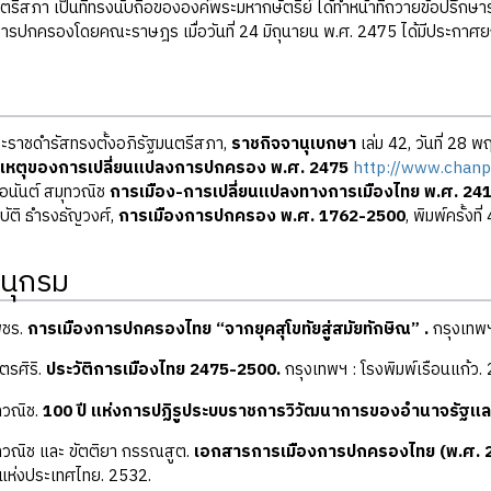
รีสภา เป็นที่ทรงนับถือขององค์พระมหากษัตริย์ ได้ทำหน้าที่ถวายข้อปรึกษ
ารปกครองโดยคณะราษฎร เมื่อวันที่ 24 มิถุนายน พ.ศ. 2475 ได้มีประกาศยก
ะราชดำรัสทรงตั้งอภิรัฐมนตรีสภา,
ราชกิจจานุเบกษา
เล่ม 42, วันที่ 28
เหตุของการเปลี่ยนแปลงการปกครอง พ.ศ. 2475
http://www.chanp
ยอนันต์ สมุทวณิช
การเมือง-การเปลี่ยนแปลงทางการเมืองไทย พ.ศ. 24
บัติ ธำรงธัญวงศ์,
การเมืองการปกครอง พ.ศ. 1762-2500
, พิมพ์ครั้ง
นุกรม
เพชร.
การเมืองการปกครองไทย “จากยุคสุโขทัยสู่สมัยทักษิณ” .
กรุงเทพฯ 
ตรศิริ.
ประวัติการเมืองไทย 2475-2500.
กรุงเทพฯ : โรงพิมพ์เรือนแก้ว.
ุทวณิช.
100 ปี แห่งการปฏิรูประบบราชการวิวัฒนาการของอำนาจรัฐแล
ุทวณิช และ ขัตติยา กรรณสูต.
เอกสารการเมืองการปกครองไทย (พ.ศ. 
แห่งประเทศไทย. 2532.