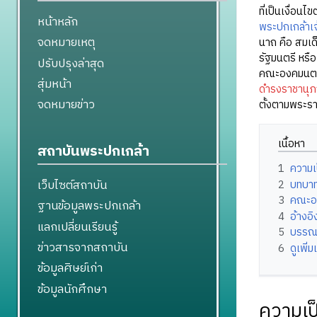
ที่เป็นเงื่อนไ
หน้าหลัก
พระปกเกล้าเจ้
จดหมายเหตุ
นาถ คือ สมเด็
รัฐมนตรี หรื
ปรับปรุงล่าสุด
คณะองคมนตรีใ
สุ่มหน้า
ดำรงราชานุ
จดหมายข่าว
ตั้งตามพระรา
เนื้อหา
สถาบันพระปกเกล้า
1
ความเ
เว็บไซต์สถาบัน
2
บทบาท
3
คณะอภ
ฐานข้อมูลพระปกเกล้า
4
อ้างอิ
แลกเปลี่ยนเรียนรู้
5
บรรณ
ข่าวสารจากสถาบัน
6
ดูเพิ่ม
ข้อมูลศิษย์เก่า
ข้อมูลนักศึกษา
ความเป