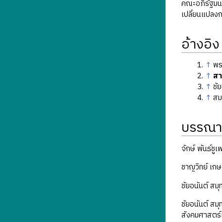
คณะอภิรัฐมนต
เปลี่ยนแปลงก
อ้างอิง
↑
พร
↑
สา
↑
ชั
↑
สม
บรรณา
จักษ์ พันธ์ชู
ชาญวิทย์ เกษ
ชัยอนันต์ สม
ชัยอนันต์ สม
สังคมศาสตร์