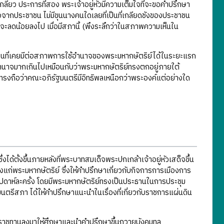
ยว ประการที่สอง พระเจ้าอยู่หัวมีความเต็มใจที่จะขอคำปรึกษา
ถือจากประชาชน ไม่มีขุนนางคนใดเลยที่เป็นที่เกลียดชังของประชาชน
ะลดน้อยลงไป เมื่อมีสภานี้ (พึงระลึกว่าในสภาพความเห็นใน
าชนที่เคยมีต่อสภาพการใช้อำนาจของพระมหากษัตริย์ได้ในระยะแรก
ีอำนาจมากเกินไปเหมือนกับว่าพระมหากษัตริย์ทรงตกอยู่ภายใต้
ทรงถือว่าคณะอภิรัฐมนตรีมีอิทธิพลเหนือกว่าพระองค์แต่อย่างใด
งได้ตั้งขึ้นภายหลังที่พระบาทสมเด็จพระปกเกล้าเจ้าอยู่หัวเสด็จขึ้น
สูงแก่พระมหากษัตริย์ ซึ่งให้คำปรึกษาเกี่ยวกับกิจการการเมืองการ
ดาห์ละครั้ง โดยมีพระมหากษัตริย์ทรงเป็นประธานในการประชุม
มนตรีสภา ได้ให้คำปรึกษาแนะนำในเรื่องที่เกี่ยวกับราชการแผ่นดิน
ราชทานลงมาให้ศึกษาและนำคำปรึกษาขึ้นถวายบังคมทูล