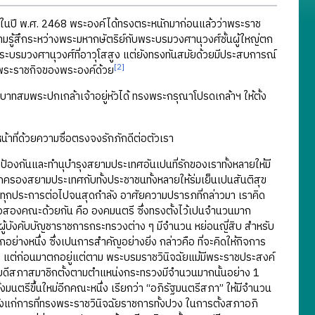
ในปี พ.ศ. 2468 พระองค์ได้ทรงตระหนักมาก่อนแล้วว่าพระราช
รู้สึกระหว่างพระมหากษัตริย์กับพระบรมวงศานุวงศ์ชั้นผู้ใหญ่ตก
พระบรมวงศานุวงศ์ที่อาวุโสสูง แต่ยังทรงทันสมัยด้วยมีประสบการณ์
[2]
าพระราชกิจของพระองค์ด้วย
ะบาทสมพระปกเกล้าเจ้าอยู่หัวได้ ทรงพระกรุณาโปรดเกล้าฯ ให้ตั้ง
าที่ด้วยความซื่อตรงจงรักภักดีต่อตัวเรา
ป้องกันและทำนุบำรุงสยามประเทศอันเปนที่รักของเราทั้งหลายให้มี
กครองสยามประเทศกับทั้งประชาชนทั้งหลายให้ร่มเย็นเปนสันติสุข
างทุกประการต่อไปจนสุดกำลัง อาศัยความปรารภที่กล่าวมา เราคิด
ารือสองคณะด้วยกัน คือ องคมนตรี ซึ่งทรงตั้งไว้เปนจำนวนมาก
ู้บังคับบัญชาราชการกระทรวงต่าง ๆ มีจำนวน หย่อนญี่สิบ สำหรับ
่างหนึ่ง ซึ่งเปนการสำคัญอย่างยิ่ง กล่าวคือ ที่จะคิดให้กิจการ
แต่ก่อนมาตกอยู่แต่ตาม พระบรมราชวินิจฉัยแม้มีพระราชประสงค์
เสนาบดีสภาสมาชิกตั้งตามตำแหน่งกระทรวงมีจำนวนมากนั้นอย่าง 1
งมนตรีขึ้นใหม่อีกคณะหนึ่ง เรียกว่า “อภิรัฐมนตรีสภา” ให้มีจำนวน
งแก่การที่ทรงพระราชวินิจฉัยราชการทั้งปวง ในการตั้งสภาอภิ