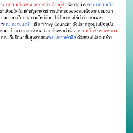
ระบาทสมเด็จพระมงกุฎเกล้าเจ้าอยู่หัว
รัชกาลที่ 6
พระบาทสมเด็จ
ศรัทธาเลื่อมใสในหลักรัฐศาสตร์การปกครองของสมเด็จพระบรมชนก
ชการแผ่นดินในยุคสยามใหม่นั้นมาใช้ โดยทรงใช้คำว่า คณะอภิ
 “
คณะองคมนตรี
” หรือ “Privy Council” ดังปรากฏอยู่ในปัจจุบัน
หัวมาด้วยความจงรักภักดี สมดั่งพระดำรัสของ
สมเด็จฯ กรมพระยา
อ คณะที่ปรึกษาชั้นสูงสุดของ
พระมหากษัตริย์
ด้วยทรงโปรดเกล้าฯ