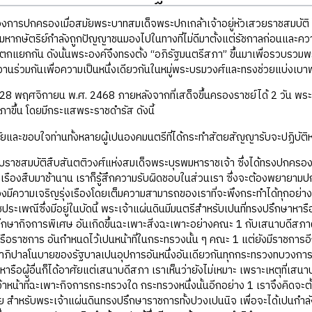
งการปกครองเมื่อสมัยพระบาทสมเด็จพระปกเกล้าเจ้าอยู่หัวเสวยราชสมบัติ 
ากษัตริย์กำลังถูกปัญญาชนมองไปในทางที่ไม่ดีมาตั้งแต่รัชกาลก่อนและความ
่แตกแยกกัน ดังนั้นพระองค์จึงทรงตั้ง “อภิรัฐมนตรีสภา” ขึ้นมาเพื่อรวบรวม
นร่วมกันเพื่อความเป็นหนึ่งเดียวกันในหมู่พระบรมวงศ์และทรงช่วยแบ่งเบ
์ที่ 28 พฤศจิกายน พ.ศ. 2468 ภายหลังจากที่เสด็จขึ้นครองราชย์ได้ 2 วัน พร
ภาขึ้น โดยมีกระแสพระราชดำรัส ดังนี้
และขอบใจท่านทั้งหลายผู้เปนองคมนตรีที่ได้กระทำสัตยสัญญารับจะปฏิบัติหน้
้รับราชสมบัติสืบสันตติวงศ์แห่งสมเด็จพระบุรพมหาราชเจ้า ซึ่งได้ทรงปกครอง
งเรืองสืบมาช้านาน เราก็รู้สึกความรับผิดชอบในส่วนเรา ซึ่งจะต้องพยายามป
ืองมีความเจริญรุ่งเรืองโดยเต็มความสามารถของเราที่จะพึงกระทำได้ทุกอย่
ชประเพณีซึ่งมีอยู่ในบัดนี้ พระเจ้าแผ่นดินมีมนตรีสำหรับเปนที่ทรงปรึกษาห
กษากิจการพิเศษ อันเกิดขึ้นฉะเพาะสิ่งฉะเพาะอย่างคณะ 1 กับเสนาบดีสภาผ
ือราชการ อันกำหนดไว้เปนหน้าที่ในกระทรวงนั้น ๆ คณะ 1 แต่ยังมีราชการอีกอย
ภิปาลโนบายของรัฐบาลเปนอุปการอันหนึ่งอันเดียวกันทุกกระทรวงทบวงการ 
ารือผู้อื่นก็ได้อาศัยแต่เสนาบดีสภา เราเห็นว่ายังไม่เหมาะ เพราะเหตุที่
าหน้าที่ฉะเพาะกิจการกระทรวงใด กระทรวงหนึ่งนั้นอีกอย่าง 1 เราจึงคิดจะตั้
ย สำหรับพระเจ้าแผ่นดินทรงปรึกษาราชการทั้งปวงเปนนิจ เพื่อจะได้เปนกำลั