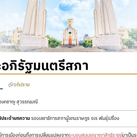
อภิรัฐมนตรีสภา
อภิปราย
ชงคชาญ สุวรรณมณี
ุฒิประจำบทความ
รองเลขาธิการสภาผู้แทนราษฎร จเร พันธุ์เปรื่อง
์การเมืองก่อนถึงการเปลี่ยนแปลงจาก
ระบอบสมบูรณาญาสิทธิราชย์
มาเป็นร