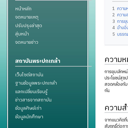
หน้าหลัก
1
ความห
2
ความ
จดหมายเหตุ
3
การยุ
ปรับปรุงล่าสุด
4
อ้างอิ
สุ่มหน้า
5
บรรณ
จดหมายข่าว
ความหม
สถาบันพระปกเกล้า
การยุบเลิกหน่
เว็บไซต์สถาบัน
ประโยชน์สุข
ฐานข้อมูลพระปกเกล้า
สอดคล้องกั
กัน
แลกเปลี่ยนเรียนรู้
ข่าวสารจากสถาบัน
ความส
ข้อมูลศิษย์เก่า
ข้อมูลนักศึกษา
จากแนวคิดที
สัมฤทธิ์ต่อภ