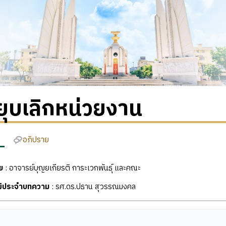
ุบเลิกหน่วยงาน
อภิปราย
ย
: อาจารย์บุญยเกียรติ การะเวกพันธุ์ และคณะ
ุฒิประจำบทความ
: รศ.ดร.ปธาน สุวรรณมงคล