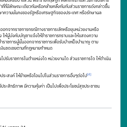
็นทั้งหมดหรือบางส่วน พระราชกฤษฎีกาหลักเกณฑ์และวิธีการบริหาร
ที่ที่มีลักษณะเดียวกันหรือคล้ายคลึงกันกับส่วนราชการดังกล่าวขึ้น
ักษาความมั่นคงของรัฐหรือเศรษฐกิจของประเทศ หรือรักษาผล
ามัญออกจากราชการกรณีทางราชการเลิกหรือยุบหน่วยงานหรือ
ง ให้ผู้บังคับบัญชาแจ้งให้ข้าราชการทราบและให้แสดงความ
้ข้าราชการผู้นั้นออกจากราชการเพื่อรับบำเหน็จบำนาญ ตาม
ับเงินชดเชยตามที่กฎหมายกำหนด
นไปรับราชการในตำแหน่งใด หน่วยงานใด ส่วนราชการใด ให้ดำเนิน
[4]
วามประสงค์ ให้ย้ายหรือโอนไปในส่วนราชการอื่นๆต่อไป
ีประสิทธิภาพ มีความคุ้มค่า เป็นไปเพื่อประโยชน์สุขประชาชน