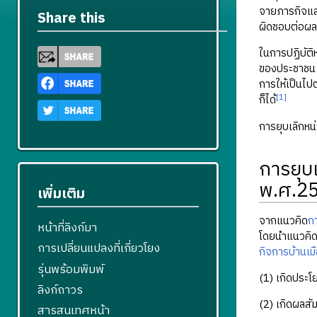
จายภารกิจและ
Share this
ผิดชอบต่อผลข
ในการปฏิบัติห
ของประชาชน 
การให้เป็นไ
[1]
ก็ได้
การยุบเลิกหน
การยุบ
พ.ศ.2
เพิ่มเติม
จากแนวคิด
ก
หน้าที่ลิงก์มา
โดยนำแนวคิ
การเปลี่ยนแปลงที่เกี่ยวโยง
กิจการบ้านเมื
รุ่นพร้อมพิมพ์
(1) เกิดประ
ลิงก์ถาวร
(2) เกิดผลสั
สารสนเทศหน้า