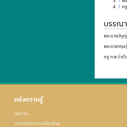
↑
พร
↑
กฎ
บรรณา
พระราชบัญญั
พระราชกฤษฎีก
กฎ ก.พ.ว่าด
คลังความรู้
ผลงาน
นานาทัศนะการเมืองไทย