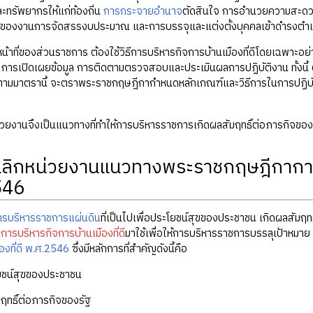
ทรัพยากรให้แก่ท้องถิ่น
การกระจายอำนาจ
ตัดสินใจ การอำนวยความสะดวก
องงานการจัดสรรงบประมาณ และการบรรจุและแต่งตั้งบุคคลเข้าดำรงตำแหน่ง
น้าที่ของส่วนราชการ ต้องใช้วิธีการบริหารกิจการบ้านเมืองที่ดีโดยเฉพาะอย่
การเปิดเผยข้อมูล การติดตามตรวจสอบและประเมินผลการปฏิบัติงาน ทั้งนี้
ปตามมาตรานี้ จะตราพระราชกฤษฎีกากำหนดหลักเกณฑ์และวิธีการในการปฏิบัต
่วยงานจึงเป็นแนวทางที่ทำให้การบริหารราชการเกิดผลสัมฤทธิ์ต่อภารกิจของรั
เลิกหน่วยงานแนวทางพระราชกฤษฎีกาการบร
546
ารบริหารราชการแผ่นดิน
ที่เป็นไปเพื่อประโยชน์สุขของประชาชน เกิดผลสัมฤ
ด
การบริหารกิจการบ้านเมืองที่ดี
มาใช้เพื่อให้การบริหารราชการบรรลุเป้าหมาย
องที่ดี พ.ศ.2546
ซึ่งมีหลักการที่สำคัญดังนี้คือ
โยชน์สุขของประชาชน
มฤทธิ์ต่อภารกิจของรัฐ