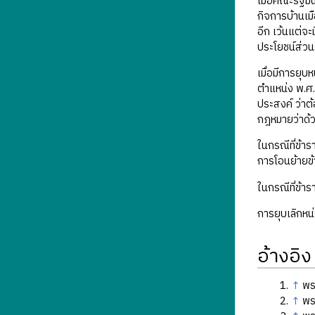
เมื่อคณะรัฐม
กิจการบ้านเมื
อีก เว้นแต่จ
ประโยชน์ส่ว
เมื่อมีการยุ
ตำแหน่ง พ.ศ.
ประสงค์ ว่าต
กฎหมายว่าด้ว
ในกรณีที่ข้
การโอนย้ายข้
ในกรณีที่ข้า
การยุบเลิกหน
อ้างอิง
↑
พร
↑
พร