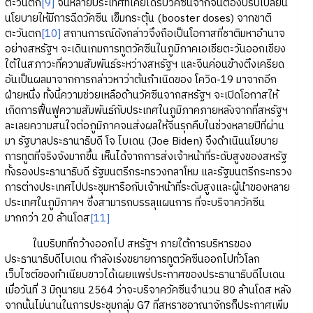
ตะวันตก
[9]
จนหลายประเทศที่เคยได้รับวัคซีนจากจีนต้องปรับเปลี่ยน
นโยบายให้มีการฉีดวัคซีน เข็มกระตุ้น (booster doses) จากชาติ
ตะวันตก
[10]
สถานการณ์ดังกล่าวจึงถือเป็นโอกาสที่ชาติมหาอำนาจ
อย่างสหรัฐฯ จะเดินเกมการทูตวัคซีนในภูมิภาคเอเชียตะวันออกเชียง
ใต้ในสภาวะที่ความสัมพันธ์ระหว่างสหรัฐฯ และจีนค่อนข้างตึงเครียด
อันเป็นผลมาจากการกล่าวหาว่าต้นกำเนิดของ โควิด-19 มาจากอีก
ฝ่ายหนึ่ง ทั้งนี้ความช่วยเหลือด้านวัคซีนจากสหรัฐฯ จะเปิดโอกาสให้
เกิดการฟื้นฟูความสัมพันธ์กับประเทศในภูมิภาคภายหลังจากที่สหรัฐฯ
ละเลยความสนใจต่อภูมิภาคจนส่งผลให้จีนรุกคืบในช่วงหลายปีที่ผ่าน
มา รัฐบาลประธานาธิบดี โจ ไบเดน (Joe Biden) จึงดำเนินนโยบาย
การทูตที่จริงจังมากขึ้น เห็นได้จากการส่งเจ้าหน้าที่ระดับสูงของสหรัฐ
ทั้งรองประธานาธิบดี รัฐมนตรีกระทรวงกลาโหม และรัฐมนตรีกระทรวง
การต่างประเทศไปประชุมหารือกับเจ้าหน้าที่ระดับสูงและผู้นำของหลาย
ประเทศในภูมิภาคฯ ซึ่งสามารถบรรลุแผนการ ที่จะบริจาควัคซีน
มากกว่า 20 ล้านโดส
[11]
ในบริบทที่กว้างออกไป สหรัฐฯ ภายใต้การบริหารของ
ประธานาธิบดีไบเดน กำลังเร่งขยายการทูตวัคซีนออกไปทั่วโลก
เว็บไซต์ของทำเนียบขาวได้เผยแพร่ประกาศของประธานาธิบดีไบเดน
เมื่อวันที่ 3 มิถุนายน 2564 ว่าจะบริจาควัคซีนจำนวน 80 ล้านโดส หลัง
จากนั้นไม่นานในการประชุมกลุ่ม G7 ที่สหราชอาณาจักรก็ประกาศเพิ่ม