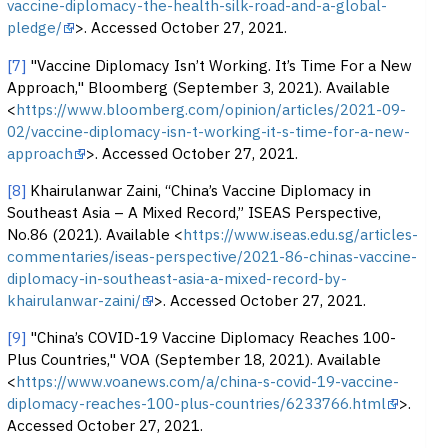
vaccine-diplomacy-the-health-silk-road-and-a-global-
pledge/
>. Accessed October 27, 2021.
[7]
"Vaccine Diplomacy Isn’t Working. It’s Time For a New
Approach," Bloomberg (September 3, 2021). Available
<
https://www.bloomberg.com/opinion/articles/2021-09-
02/vaccine-diplomacy-isn-t-working-it-s-time-for-a-new-
approach
>. Accessed October 27, 2021.
[8]
Khairulanwar Zaini, “China’s Vaccine Diplomacy in
Southeast Asia – A Mixed Record,” ISEAS Perspective,
No.86 (2021). Available <
https://www.iseas.edu.sg/articles-
commentaries/iseas-perspective/2021-86-chinas-vaccine-
diplomacy-in-southeast-asia-a-mixed-record-by-
khairulanwar-zaini/
>. Accessed October 27, 2021.
[9]
"China’s COVID-19 Vaccine Diplomacy Reaches 100-
Plus Countries," VOA (September 18, 2021). Available
<
https://www.voanews.com/a/china-s-covid-19-vaccine-
diplomacy-reaches-100-plus-countries/6233766.html
>.
Accessed October 27, 2021.