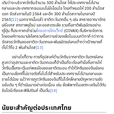
เติมว่าจะบริจาควัคซีนจำนวน 500 ล้านโดส ให้ประเทศรายได้ปาน
กลางและประเทศยากจนแบบไม่มีเงื่อนไข โดยกำหนดให้ 200 ล้านโดส
แรก จัดส่งภายในปี 2564 และอีก 300 ล้านโดสภายในกลางปี
2565
[12]
นอกจากนั้นแล้ว ชาติตะวันตกอื่น ๆ เช่น สหราชอาณาจักร
ฝรั่งเศส สหภาพยุโรป และออสเตรเลีย รวมถึงชาติพันธมิตรอย่าง
ญี่ปุ่น ก็ประกาศเข้าร่วม
โครงการโคแว็กซ์
(COVAX) ที่บริหารจัดการ
โดยองค์การอนามัยโลกรวมถึงความช่วยเหลือในแบบทวิภาคี ทว่าการ
จัดสรรวัคซีนของชาติตะวันตกและพันธมิตรยังคงต่ำกว่าเป้าหมายที่
ตั้งไว้ถึง 2 พันล้านโดส
[13]
อย่างไรก็ตาม การที่อุปสงค์ด้านวัคซีนจากชาติตะวันตกยังคง
สูงกว่าอุปทานและชาติตะวันตกเองก็จำเป็นที่จะต้องคำนึงถึงการให้
วัคซีนเข็มกระตุ้นแก่พลเมืองของชาติตนเอง ทำให้วัคซีนของจีนยังคง
เป็นทางเลือกที่ไม่อาจตัดทิ้งไปได้สำหรับประเทศรายได้ปานกลางและ
รายได้น้อย แม้ว่าการทูตวัคซีนของจีนก็ไม่ได้คลี่คลายปัญหาความขัด
แย้งเดิม ๆ ที่ดำเนินมาอย่างต่อเนื่อง เช่น ข้อพิพาทในเขตทะเลจีนใต้กับ
อินโดนีเซียและฟิลิปปินส์ เป็นต้น
[14]
นัยยะสำคัญต่อประเทศไทย