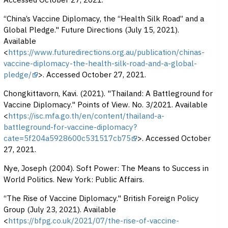
Accessed October 27, 2021.
“China’s Vaccine Diplomacy, the “Health Silk Road” and a
Global Pledge." Future Directions (July 15, 2021).
Available
<
https://www.futuredirections.org.au/publication/chinas-
vaccine-diplomacy-the-health-silk-road-and-a-global-
pledge/
>. Accessed October 27, 2021.
Chongkittavorn, Kavi. (2021). "Thailand: A Battleground for
Vaccine Diplomacy." Points of View. No. 3/2021. Available
<
https://isc.mfa.go.th/en/content/thailand-a-
battleground-for-vaccine-diplomacy?
cate=5f204a5928600c531517cb75
>. Accessed October
27, 2021.
Nye, Joseph (2004). Soft Power: The Means to Success in
World Politics. New York: Public Affairs.
“The Rise of Vaccine Diplomacy." British Foreign Policy
Group (July 23, 2021). Available
<
https://bfpg.co.uk/2021/07/the-rise-of-vaccine-