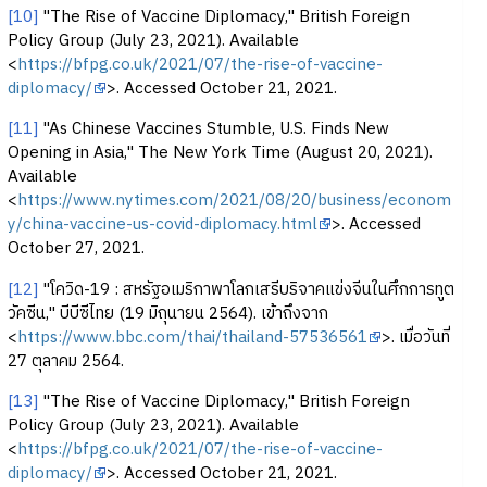
[10]
"The Rise of Vaccine Diplomacy," British Foreign
Policy Group (July 23, 2021). Available
<
https://bfpg.co.uk/2021/07/the-rise-of-vaccine-
diplomacy/
>. Accessed October 21, 2021.
[11]
"As Chinese Vaccines Stumble, U.S. Finds New
Opening in Asia," The New York Time (August 20, 2021).
Available
<
https://www.nytimes.com/2021/08/20/business/econom
y/china-vaccine-us-covid-diplomacy.html
>. Accessed
October 27, 2021.
[12]
"โควิด-19 : สหรัฐอเมริกาพาโลกเสรีบริจาคแข่งจีนในศึกการทูต
วัคซีน," บีบีซีไทย (19 มิถุนายน 2564). เข้าถึงจาก
<
https://www.bbc.com/thai/thailand-57536561
>. เมื่อวันที่
27 ตุลาคม 2564.
[13]
"The Rise of Vaccine Diplomacy," British Foreign
Policy Group (July 23, 2021). Available
<
https://bfpg.co.uk/2021/07/the-rise-of-vaccine-
diplomacy/
>. Accessed October 21, 2021.