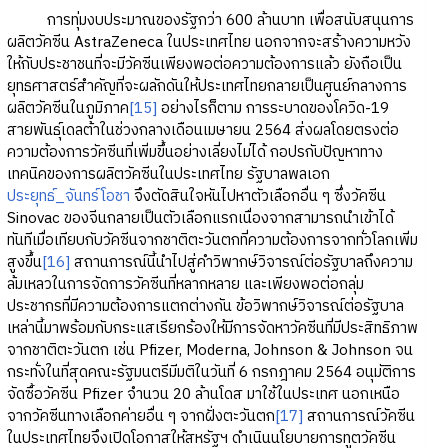
การทุ่มงบประมาณของรัฐกว่า 600 ล้านบาท เพื่อสนับสนุนการ
ผลิตวัคซีน AstraZeneca ในประเทศไทย นอกจากจะสร้างความหวัง
ให้กับประชาชนที่จะมีวัคซีนเพียงพอต่อความต้องการแล้ว ยังถือเป็น
ยุทธศาสตร์สำคัญที่จะผลักดันให้ประเทศไทยกลายเป็นศูนย์กลางการ
ผลิตวัคซีนในภูมิภาค
[15]
อย่างไรก็ตาม การระบาดของโควิด-19
สายพันธุ์เดลต้าในช่วงกลางเดือนเมษายน 2564 ส่งผลโดยตรงต่อ
ความต้องการวัคซีนที่เพิ่มขึ้นอย่างเลี่ยงไม่ได้ กอปรกับปัญหาทาง
เทคนิคของการผลิตวัคซีนในประเทศไทย รัฐบาลพลเอก
ประยุทธ์_จันทร์โอชา
จึงตัดสินใจหันไปหาตัวเลือกอื่น ๆ ซึ่งวัคซีน
Sinovac ของจีนกลายเป็นตัวเลือกแรกเนื่องจากสามารถนำเข้าได้
ทันทีเมื่อเทียบกับวัคซีนจากชาติตะวันตกที่ความต้องการจากทั่วโลกเพิ่ม
สูงขึ้น
[16]
สถานการณ์นี้นำไปสู่คำวิพากษ์วิจารณ์ต่อรัฐบาลถึงความ
ล้มเหลวในการจัดการวัคซีนที่หลากหลาย และเพียงพอต่อกลุ่ม
ประชากรที่มีความต้องการแตกต่างกัน ข้อวิพากษ์วิจารณ์ต่อรัฐบาล
เหล่านี้มาพร้อมกับกระแสเรียกร้องให้มีการจัดหาวัคซีนที่มีประสิทธิภาพ
จากชาติตะวันตก เช่น Pfizer, Moderna, Johnson & Johnson จน
กระทั่งในที่สุดคณะรัฐมนตรีมีมติในวันที่ 6 กรกฎาคม 2564 อนุมัติการ
จัดซื้อวัคซีน Pfizer จำนวน 20 ล้านโดส มาใช้ในประเทศ นอกเหนือ
จากวัคซีนทางเลือกค่ายอื่น ๆ จากฝั่งตะวันตก
[17]
สถานการณ์วัคซีน
ในประเทศไทยจึงเปิดโอกาสให้สหรัฐฯ ดำเนินนโยบายการทูตวัคซีน