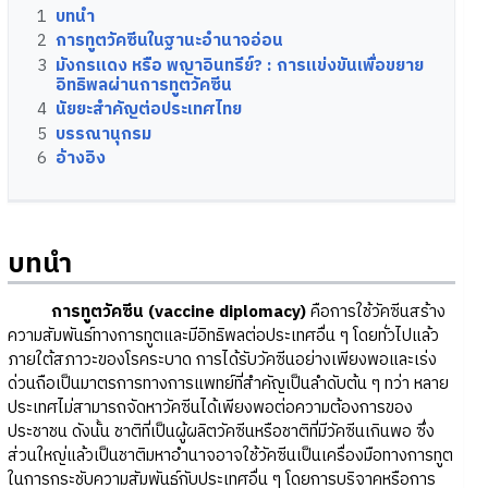
1
บทนำ
2
การทูตวัคซีนในฐานะอำนาจอ่อน
3
มังกรแดง หรือ พญาอินทรีย์? : การแข่งขันเพื่อขยาย
อิทธิพลผ่านการทูตวัคซีน
4
นัยยะสำคัญต่อประเทศไทย
5
บรรณานุกรม
6
อ้างอิง
บทนำ
การทูตวัคซีน (vaccine diplomacy)
คือการใช้วัคซีนสร้าง
ความสัมพันธ์ทางการทูตและมีอิทธิพลต่อประเทศอื่น ๆ โดยทั่วไปแล้ว
ภายใต้สภาวะของโรคระบาด การได้รับวัคซีนอย่างเพียงพอและเร่ง
ด่วนถือเป็นมาตรการทางการแพทย์ที่สำคัญเป็นลำดับต้น ๆ ทว่า หลาย
ประเทศไม่สามารถจัดหาวัคซีนได้เพียงพอต่อความต้องการของ
ประชาชน ดังนั้น ชาติที่เป็นผู้ผลิตวัคซีนหรือชาติที่มีวัคซีนเกินพอ ซึ่ง
ส่วนใหญ่แล้วเป็นชาติมหาอำนาจอาจใช้วัคซีนเป็นเครื่องมือทางการทูต
ในการกระชับความสัมพันธ์กับประเทศอื่น ๆ โดยการบริจาคหรือการ