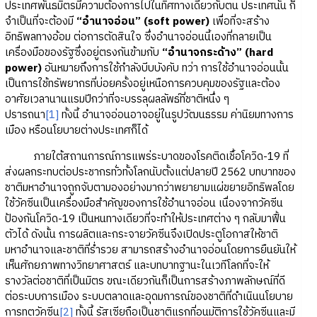
ประเทศพันธมิตรมีความต้องการไปในทิศทางเดียวกับตน ประเทศนั้น ก็
จำเป็นที่จะต้องมี
“อำนาจอ่อน” (soft power)
เพื่อที่จะสร้าง
อิทธิพลทางอ้อม ต่อการตัดสินใจ ซึ่งอำนาจอ่อนนี้เองที่กลายเป็น
เครื่องมือของรัฐซึ่งอยู่ตรงกันข้ามกับ
“อำนาจกระด้าง” (hard
power)
อันหมายถึงการใช้กำลังบีบบังคับ ทว่า การใช้อำนาจอ่อนนั้น
เป็นการใช้ทรัพยากรที่บ่อยครั้งอยู่เหนือการควบคุมของรัฐและต้อง
อาศัยเวลานานแรมปีกว่าที่จะบรรลุผลลัพธ์ที่ชาติหนึ่ง ๆ
ปรารถนา
[1]
ทั้งนี้ อำนาจอ่อนอาจอยู่ในรูปวัฒนธรรม ค่านิยมทางการ
เมือง หรือนโยบายต่างประเทศก็ได้
ภายใต้สถานการณ์การแพร่ระบาดของโรคติดเชื้อโควิด-19 ที่
ส่งผลกระทบต่อประชากรทั่วทั้งโลกนับตั้งแต่ปลายปี 2562 บทบาทของ
ชาติมหาอำนาจถูกจับตามองอย่างมากว่าพยายามแผ่ขยายอิทธิพลโดย
ใช้วัคซีนเป็นเครื่องมือสำคัญของการใช้อำนาจอ่อน เนื่องจากวัคซีน
ป้องกันโควิด-19 เป็นหนทางเดียวที่จะทำให้ประเทศต่าง ๆ กลับมาฟื้น
ตัวได้ ดังนั้น การผลิตและกระจายวัคซีนจึงเปิดประตูโอกาสให้ชาติ
มหาอำนาจและชาติที่ร่ำรวย สามารถสร้างอำนาจอ่อนโดยการยืนยันให้
เห็นศักยภาพทางวิทยาศาสตร์ และบทบาทฐานะในเวทีโลกที่จะให้
รางวัลต่อชาติที่เป็นมิตร ขณะเดียวกันก็เป็นการสร้างภาพลักษณ์ที่ดี
ต่อระบบการเมือง ระบบตลาดและอุดมการณ์ของชาติที่ดำเนินนโยบาย
การทูตวัคซีน
[2]
ทั้งนี้ รัสเซียถือเป็นชาติแรกที่อนุมัติการใช้วัคซีนและมี