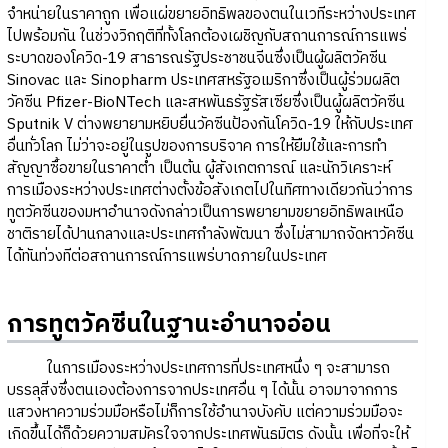
จำหน่ายในราคาถูก เพื่อแผ่ขยายอิทธิพลของตนในเวทีระหว่างประเทศ
ไปพร้อมกัน ในช่วงวิกฤติที่ทั้งโลกต้องเผชิญกับสถานการณ์การแพร่
ระบาดของโควิด-19 สาธารณรัฐประชาชนจีนซึ่งเป็นผู้ผลิตวัคซีน
Sinovac และ Sinopharm ประเทศสหรัฐอเมริกาซึ่งเป็นผู้ร่วมผลิต
วัคซีน Pfizer-BioNTech และสหพันธรัฐรัสเซียซึ่งเป็นผู้ผลิตวัคซีน
Sputnik V ต่างพยายามหยิบยื่นวัคซีนป้องกันโควิด-19 ให้กับประเทศ
อื่นทั่วโลก ไม่ว่าจะอยู่ในรูปของการบริจาค การให้ยืมใช้และการทำ
สัญญาซื้อขายในราคาต่ำ เป็นต้น ผู้สังเกตการณ์ และนักวิเคราะห์
การเมืองระหว่างประเทศต่างตั้งข้อสังเกตไปในทิศทางเดียวกันว่าการ
ทูตวัคซีนของมหาอำนาจดังกล่าวเป็นการพยายามขยายอิทธิพลเหนือ
ชาติรายได้ปานกลางและประเทศกำลังพัฒนา ซึ่งไม่สามาถจัดหาวัคซีน
ได้ทันท่วงทีต่อสถานการณ์การแพร่บาดภายในประเทศ
การทูตวัคซีนในฐานะอำนาจอ่อน
ในการเมืองระหว่างประเทศการที่ประเทศหนึ่ง ๆ จะสามารถ
บรรลุสิ่งซึ่งตนเองต้องการจากประเทศอื่น ๆ ได้นั้น อาจมาจากการ
แสวงหาความร่วมมือหรือไม่ก็การใช้อำนาจบังคับ แต่ความร่วมมือจะ
เกิดขึ้นได้ก็ด้วยความสมัครใจจากประเทศพันธมิตร ดังนั้น เพื่อที่จะให้