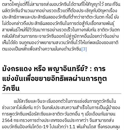
ตลาดใหญ่แต่ก็ไม่สามารถส่งมอบวัคซีนได้ตามที่ให้สัญญาไว้ ขณะที่จีน
ผลิตวัคซีนจำนวนมากอย่างรวดเร็วแต่ก็ต้องประเชิญกับปัญหาเรื่อง
ประสิทธิภาพและประสิทธิผลของวัคซีนที่ต่ำกว่าชาติตะวันตก ทั้งนี้ ยัง
ไม่ต้องกล่าวถึงประสิทธิผลของวัคซีนในการต่อสู้กับเชื้อกลายพันธุ์
สายพันธ์ใหม่ที่มีวิวัฒนาการอย่างรวดเร็วในทางกลับกัน ชาติตะวันตก
กลับมีสัดส่วนการกระจายวัคซีนออกไปสู่ภูมิภาคอื่นน้อยกว่าจีนอย่าง
เห็นได้ชัด จนถูกมองว่าพยายามสงวนวัคซีนไว้ให้แก่พลเมืองของชาติ
ตนเองเป็นหลักเพื่อสร้างความมั่นคงด้านวัคซีน
[3]
มังกรแดง หรือ พญาอินทรีย์? : การ
แข่งขันเพื่อขยายอิทธิพลผ่านการทูต
วัคซีน
แม้รัสเซียและจีนจะเริ่มออกตัวในการแข่งขันการทูตวัคซีนใน
ช่วงเวลาไล่เลี่ยกัน ทว่า จีนกลับประสบความสำเร็จในการเป็นผู้นำของ
การพูดวัคซีนเหนือรัสเซียและชาติตะวันตกอื่น ๆ เมื่อเดือนกันยายน
2564 กระทรวงการต่างประเทศของจีนประกาศว่า จีนสามารถส่ง
มอบวัคซีนป้องกันโควิด-19 ไปแล้วกว่า 1.1 พันล้านโดส ซึ่งครอบคลุม