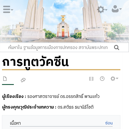
การทูตวัคซีน
ผู้เรียงเรียง :
รองศาสตราจารย์ ดร.อรรถสิทธิ์ พานแก้ว
ผู้ทรงคุณวุฒิประจำบทความ :
ดร.สติธร ธนานิธิโชติ
เนื้อหา