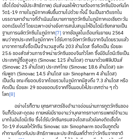
เชื้อได้อย่างมีประสิทธิภาพ) อันส่งผลให้ความต้องการวัคซีนป้องกันโค
วิด1-19 ภายในภูมิภาคเพิ่มขึ้นตามไปด้วย ทั้งนี้ จีนเป็นชาติแรกใน
บรรดามหาอำนาจที่ดำเนินนโยบายการทูตวัคซีนในภูมิภาคเอเชียตะวัน
ออกเฉียงใต้ โดยเฉพาะอย่างยิ่งการสนับสนุนให้อินโดนีเซียกลายเป็น
ฐานการผลิตวัคซีนในภูมิภาค
[7]
จากข้อมูลในเดือนกันยายน 2564
พบว่าทุกประเทศในภูมิภาคฯ ได้รับการจัดหาวัคซีนจากจีนโดยรวมแล้ว
มาจากการสั่งซื้อเป็นจำนวนสูงถึง 203 ล้านโดส ซึ่งคิดเป็น ร้อยละ
25.6 ของสัดส่วนการจำหน่ายวัคซีนของจีนทั่วโลก ซึ่งมีอินโดนีเซียเป็น
ประเทศผู้ซื้อสูงสุด (Sinovac 125 ล้านโดส) ตามมาด้วยฟิลิปปินส์
(Sinovac 25 ล้านโดส) ประเทศไทย (Sinovac 18.6 ล้านโดส) และ
กัมพูชา (Sinovac 14.5 ล้านโดส และ Sinopharm 4 ล้านโดส)
เป็นต้น ขณะที่ยอดบริจาคโดยรวมในภูมิภาคมีสูงถึง 7.3 ล้านโดส หรือ
คิดเป็น ร้อยละ 29 ของยอดบริจาคที่จีนมอบให้ประเทศต่าง ๆ ทั่ว
โลก
[8]
อย่างไรก็ตาม ยุทธศาสตร์ชิงอำนาจอ่อนผ่านการทูตวัคซีนของ
จีนก็ต้องสะดุดลง ภายหลังมีรายงานว่าบุคลากรทางการแพทย์จำนวน
มากในอินโดนีเซีย ซึ่งได้รับวัคซีนครบสองโดสแล้วยังคงติดเชื้อโค
วิด-19 ส่งผลให้วัคซีน Sinovac และ Sinopharm ของจีนถูกตั้ง
คำถามเกี่ยวกับประสิทธิภาพและประสิทธิผลที่ต่ำกว่าวัคซีนจากชาติ