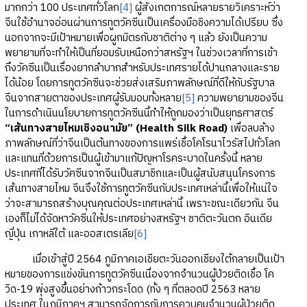
มากกว่า 100 ประเทศทั่วโลก
[4]
ผู้สังเกตการณ์หลายรายวิเคราะห์ว่า
จีนใช้อำนาจอ่อนผ่านการทูตวัคซีนเป็นเครื่องมือชิงความได้เปรียบ ซึ่ง
นอกจากจะมีเป้าหมายเพื่อผูกมิตรกับชาติต่าง ๆ แล้ว ยังเป็นความ
พยายามที่จะทำให้เป็นที่ยอมรับเหนือกว่าสหรัฐฯ ในช่วงเวลาที่การเข้า
ถึงวัคซีนเป็นเรื่องยากลำบากสำหรับประเทศรายได้ปานกลางและราย
ได้น้อย โดยการทูตวัคซีนจะช่วยส่งเสริมภาพลักษณ์ที่ดีให้กับรัฐบาล
จีนจากสายตาของประเทศผู้รับมอบทั้งหลาย
[5]
ความพยายามของจีน
ในการดำเนินนโยบายการทูตวัคซีนนี้ทำให้ถูกมองว่าเป็นยุทธศาสตร์
“เส้นทางสายไหมเชิงอนามัย” (Health Silk Road)
เพื่อลบล้าง
ภาพลักษณ์ที่ว่าจีนเป็นต้นทางของการแพร่เชื้อโคโรนาไวรัสไปทั่วโลก
และแทนที่ด้วยการเป็นผู้เข้ามาแก้ปัญหาโรคระบาดในครั้งนี้ หลาย
ประเทศที่ได้รับวัคซีนจากจีนเป็นสมาชิกและเป็นผู้สนับสนุนโครงการ
เส้นทางสายไหม จีนจึงใช้การทูตวัคซีนกับประเทศเหล่านี้เพื่อให้แน่ใจ
ว่าจะสามารถสร้างบุณคุณต่อประเทศเหล่านี้ เพราะขณะเดียวกัน จีน
เองก็ไม่ได้จัดหาวัคซีนให้ประเทศอย่างสหรัฐฯ ชาติตะวันตก อินเดีย
ญี่ปุ่น เกาหลีใต้ และออสเตรเลีย
[6]
เมื่อเข้าสู่ปี 2564 ภูมิภาคเอเชียตะวันออกเชียงใต้กลายเป็นเป้า
หมายของการแข่งขันการทูตวัคซีนเนื่องจากจำนวนผู้ป่วยติดเชื้อ โค
วิด-19 พุ่งสูงขึ้นอย่างก้าวกระโดด (ทั้ง ๆ ที่ตลอดปี 2563 หลาย
ประเทศ ในภูมิภาคฯ สามารถจัดการกับการควบคุมจำนวนผู้ป่วยติด