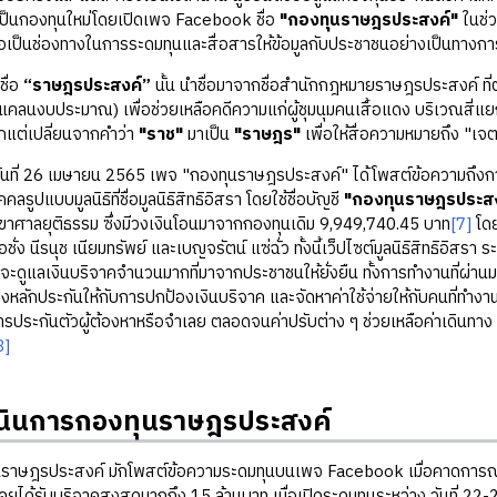
เป็นกองทุนใหม่โดยเปิดเพจ Facebook ชื่อ
"กองทุนราษฎรประสงค์"
ในช่ว
เพื่อเป็นช่องทางในการระดมทุนและสื่อสารให้ข้อมูลกับประชาชนอย่างเป็นทางกา
ื่อ
“ราษฎรประสงค์”
นั้น นำชื่อมาจากชื่อสำนักกฎหมายราษฎรประสงค์ ที่ต
แคลนงบประมาณ) เพื่อช่วยเหลือคดีความแก่ผู้ชุมนุมคนเสื้อแดง บริเวณสี่แย
แต่เปลี่ยนจากคำว่า
"ราช"
มาเป็น
"ราษฎร"
เพื่อให้สื่อความหมายถึง "
 26 เมษายน 2565 เพจ "กองทุนราษฎรประสงค์" ได้โพสต์ข้อความถึงการปิด
คลรูปแบบมูลนิธิที่ชื่อมูลนิธิสิทธิอิสรา โดยใช้ชื่อบัญชี
"กองทุนราษฎรประสงค์
าศาลยุติธรรม ซึ่งมีวงเงินโอนมาจากกองทุนเดิม 9,949,740.45 บาท
[7]
โดย
ื้อชั่ง นีรนุช เนียมทรัพย์ และเบญจรัตน์ แซ่ฉั่ว ทั้งนี้เว็ปไซต์มูลนิธิสิทธิอ
ี่จะดูแลเงินบริจาคจำนวนมากที่มาจากประชาชนให้ยั่งยืน ทั้งการทำงานที่ผ่า
งหลักประกันให้กับการปกป้องเงินบริจาค และจัดหาค่าใช้จ่ายให้กับคนที่ทำงา
รประกันตัวผู้ต้องหาหรือจำเลย ตลอดจนค่าปรับต่าง ๆ ช่วยเหลือค่าเดินทาง แล
8]
นินการกองทุนราษฎรประสงค์
ประสงค์ มักโพสต์ข้อความระดมทุนบนเพจ Facebook เมื่อคาดการณ์ว่าเ
เคยได้รับบริจาคสูงสุดมากถึง 15 ล้านบาท เมื่อเปิดระดมทุนระหว่าง วันที่ 22-2