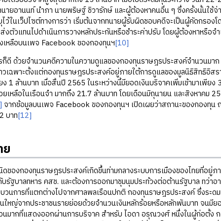
ทนายอานนท์ นำภา นายพริษฐ์ ชิวารักษ์ และผู้ต้องหาคนอื่น ๆ ซึ่งครั้งนั้นใช้
ะบุไว้ในเว็ปไซต์ทางการว่า เริ่มต้นจากทนายผู้รับผิดชอบคดีจะเป็นผู้คัดกรอ
จะส่งตัวแทนไปดำเนินการวางหลักประกันหรือชำระค่าปรับ โดยผู้ต้องหาหรือจำเ
คงเหลือบนเพจ Facebook ของกองทุนฯ
[10]
 ด้วยจำนวนคดีความในความดูแลของกองทุนราษฎรประสงค์จำนวนมาก เงินคงเ
ล่าวเฉพาะตั้งแต่กองทุนราษฎรประสงค์อยู่ภายใต้การดูแลของมูลนิธิสิทธิอิสรา 
ง 1 ล้านบาท เมื่อสิ้นปี 2565 ในระหว่างนี้มียอดเงินบริจาคเพิ่มเข้ามาเพียง 
่วยเหลือในเรือนจำ มากถึง 21.7 ล้านบาท โดยเดือนมิถุนายน และสิงหาคม 256
]
จากข้อมูลบนเพจ Facebook ของกองทุนฯ เปิดเผยว่าสถานะของกองทุน ณ วั
2 บาท
[12]
าย
งกองทุนราษฎรประสงค์เกิดขึ้นท่ามกลางระบบการเมืองของไทยที่อยู่ภา
ยกับรัฐบาลทหาร คสช. และต้องการออกมาชุมนุมประท้วงต่อต้านรัฐบาล ทว่าอาจ
ระบวนการที่แตกต่างไปจากศาลพลเรือนปกติ กองทุนราษฎรประสงค์ ซึ่งระดมทุน
วนใหญ่จากประชาชนรายย่อยด้วยจำนวนเงินหลักร้อยหรือหลักพันบาท จนมียอด
มากที่แสดงออกผ่านการบริจาค สำหรับ ไอดา อรุณวงศ์ หนึ่งในผู้ก่อตั้ง กอ