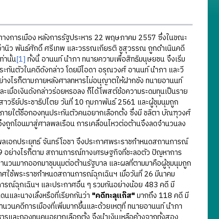
าทางการเมือง หลังการรัฐประหาร 22 พฤษภาคม 2557 ซึ่งในขณะ
จ่านิว พันธ์ศักดิ์ ศรีเทพ และวรรณเกียรติ ชูสุวรรณ ถูกดำเนินคดี
่านั้น
[1]
ทั้งนี้ อานนท์ นำภา ทนายความเพื่อสิทธิมนุษยชน จึงเริ่ม
ระกันตัวในคดีดังกล่าว โดยมีไอดา อรุณวงศ์ อานนท์ นำภา และวี
ียว อย่างไรก็ตามภายหลังศาลทหารไม่อนุญาตให้ฝากขัง ทนายอานนท์
และเมื่อเงินดังกล่าวร่อยหรอลง ก็ได้โพสต์ข้อความระดมทุนเป็นราย
าวรีย์ประชาธิปไตย วันที่ 10 กุมภาพันธ์ 2561 และผู้ชุมนุมถูก
ใต้ชื่อกองทุนประกันตัวคนอยากเลือกตั้ง ซึ่งมี ชลิตา บัณฑุวงศ์
รจึงถูกโอนมาสู่ศาลพลเรือน การเคลื่อนไหวต่อต้านจึงลดจำนวนลง
ลเอกประยุทธ์ จันทร์โอชา จึงประกาศพระราชกำหนดสถานการณ์
ด-19 อย่างไรก็ตาม สถานการณ์ทางเศรษฐกิจที่ชะลอตัว ปัญหาการ
วนมากออกมาชุมนุมต่อต้านรัฐบาล และผลที่ตามมาคือผู้ชุมนุมถูก
กาศใช้พระราชกำหนดสถานการณ์ฉุกเฉินฯ เมื่อวันที่ 26 มีนาคม
รณ์ฉุกเฉินฯ และประกาศอื่น ๆ รวมกันอย่างน้อย 483 คดี มี
นและนางเลิ้งหรือที่เรียกกันว่า
"คดีทะลุแก๊ส"
มากถึง 118 คดี มี
นวนคดีการเมืองที่เพิ่มมากขึ้นและด้วยเหตุที่ ทนายอานนท์ นำภา
ทหารและกองทุนคนอยากเลือกตั้ง จึงนำเงินเหลือค้างจากทั้งสอง