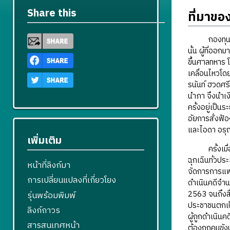
Share this
ที่มาข
กองทุนราษฎร
นั้น ผู้ที่ออ
ขึ้นศาลทหาร 
เคลื่อนไหวโด
รนันท์ ฮวดศร
นำภา จึงนำเงิ
ครั้งอยู่เป็นร
อัยการสั่งฟ้
และไอดา อรุณว
เพิ่มเติม
ครั้งเมื่อถ
ฉุกเฉินทั่วป
หน้าที่ลิงก์มา
จัดการการแพร
การเปลี่ยนแปลงที่เกี่ยวโยง
ดำเนินคดีจำน
2563 จนถึงสิ
รุ่นพร้อมพิมพ์
ประชาชนตกเป็
ลิงก์ถาวร
ผู้ถูกดำเนินค
สารสนเทศหน้า
ต้องถูกคุมขั