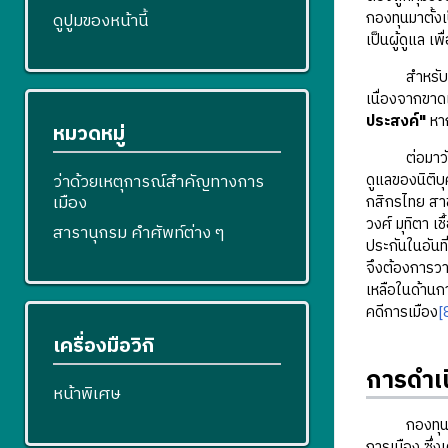
กองทุนมาตั้ง
ดูปูมของหน้านี้
เป็นผู้ดูแล 
สำหรับช
เนื่องจากขาด
ประสงค์"
หาก
หมวดหมู่
ต่อมาวันที่
ว่าด้วยเหตุการณ์สำคัญทางการ
ดูแลของนิติบุค
เมือง
กสิกรไทย สาข
วงศ์ มุทิตา เช
สารานุกรม คำศัพท์ต่าง ๆ
ประกันในอันท
จึงต้องการวา
เหลือในด้านกา
คดีการเมือง
[
เครื่องมือวิกิ
การดำเ
หน้าพิเศษ
กองทุนราษฎร
การเมือง ซึ่ง