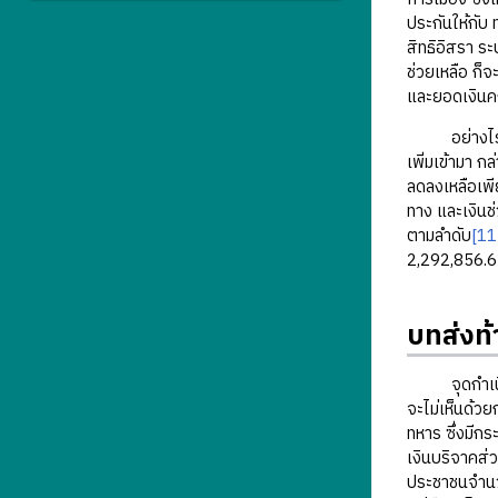
ประกันให้กับ 
สิทธิอิสรา ร
ช่วยเหลือ ก็
และยอดเงิน
อย่างไรก็ดี
เพิ่มเข้ามา ก
ลดลงเหลือเพีย
ทาง และเงินช
ตามลำดับ
[11
2,292,856.6
บทส่งท้
จุดกำเนิดขอ
จะไม่เห็นด้ว
ทหาร ซึ่งมีก
เงินบริจาคส่
ประชาชนจำนวน