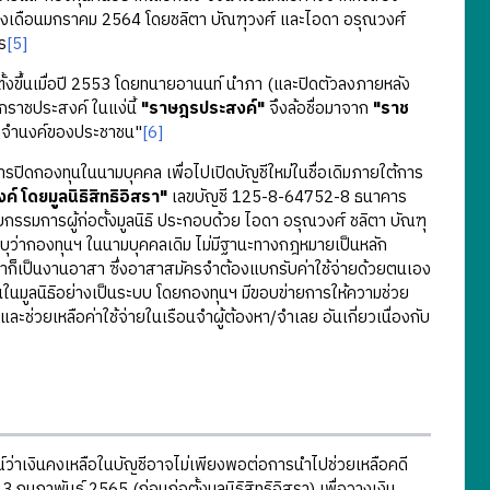
งเดือนมกราคม 2564 โดยชลิตา บัณฑุวงศ์ และไอดา อรุณวงศ์
ร
[5]
ั้งขึ้นเมื่อปี 2553 โดยทนายอานนท์ นำภา (และปิดตัวลงภายหลัง
กราชประสงค์ ในแง่นี้
"ราษฎรประสงค์"
จึงล้อชื่อมาจาก
"ราช
เจตจำนงค์ของประชาชน"
[6]
กองทุนในนามบุคคล เพื่อไปเปิดบัญชีใหม่ในชื่อเดิมภายใต้การ
 โดยมูลนิธิสิทธิอิสรา"
เลขบัญชี 125-8-64752-8 ธนาคาร
กรรมการผู้ก่อตั้งมูลนิธิ ประกอบด้วย ไอดา อรุณวงศ์ ชลิตา บัณฑุ
ิสรา ระบุว่ากองทุนฯ ในนามบุคคลเดิม ไม่มีฐานะทางกฎหมายเป็นหลัก
นมาก็เป็นงานอาสา ซึ่งอาสาสมัครจำต้องแบกรับค่าใช้จ่ายด้วยตนเอง
นในมูลนิธิอย่างเป็นระบบ โดยกองทุนฯ มีขอบข่ายการให้ความช่วย
ะช่วยเหลือค่าใช้จ่ายในเรือนจำผู้ต้องหา/จำเลย อันเกี่ยวเนื่องกับ
งินคงเหลือในบัญชีอาจไม่เพียงพอต่อการนำไปช่วยเหลือคดี
3 กุมภาพันธ์ 2565 (ก่อนก่อตั้งมูลนิธิสิทธิอิสรา) เพื่อวางเงิน