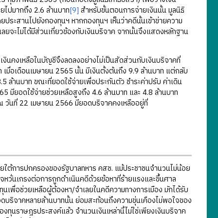
จ่ายไปมากถึง 2.6 ล้านบาท
[9]
สำหรับขั้นตอนการจ่ายเงินนั้น มูลนิธิ
งโดยประสานไปยังกองทุนฯ หากกองทุนฯ เห็นว่าคดีนั้นเข้าข่ายความ
ลยจะไม่ได้มีส่วนเกี่ยวข้องกับเงินบริจาค จากนั้นจึงแสดงหลักฐาน
หลือในบัญชีจึงลดลงอย่างไม่เป็นสัดส่วนกับเงินบริจาคที่
เมื่อเดือนเมษายน 2565 นั้น มีเงินตั้งต้นถึง 9.9 ล้านบาท แต่กลับ
3.5 ล้านบาท ขณะที่ยอดใช้จ่ายเพื่อประกันตัว ชำระค่าปรับ ค่าเดิน
5 มียอดใช้จ่ายช่วยเหลือสูงถึง 4.6 ล้านบาท และ 4.8 ล้านบาท
นที่ 22 เมษายน 2566 มียอดบริจาคคงเหลืออยู่ที่
ยใต้การปกครองของรัฐบาลทหาร คสช. แม้ประชาชนจำนวนไม่น้อย
หวั่นเกรงต่อการถูกดำเนินคดีด้วยข้อหาที่ร้ายแรงและขึ้นศาล
เพื่อช่วยเหลือผู้ต้องหา/จำเลยในคดีความทางการเมือง มักได้รับ
บริจาคหลายล้านบาทนั้น ย่อมสะท้อนถึงความขุ่นเคืองไม่พอใจของ
งทุนราษฎรประสงค์แล้ว จำนวนเงินเหล่านี้ไม่ใช่เพียงเงินบริจาค