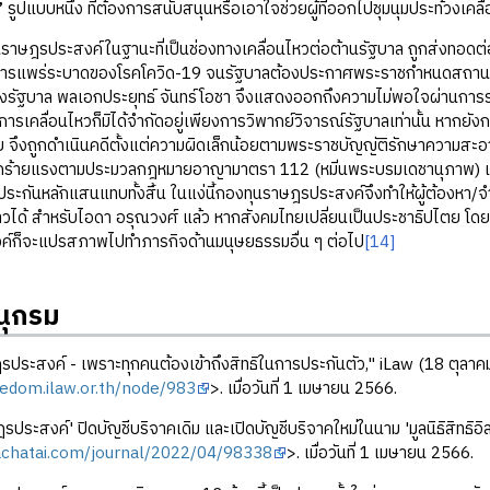
”
รูปแบบหนึ่ง ที่ต้องการสนับสนุนหรือเอาใจช่วยผู้ที่ออกไปชุมนุมประท้วงเคล
ประสงค์ในฐานะที่เป็นช่องทางเคลื่อนไหวต่อต้านรัฐบาล ถูกส่งทอดต่อมา
รแพร่ระบาดของโรคโควิด-19 จนรัฐบาลต้องประกาศพระราชกำหนดสถานการณ
รัฐบาล พลเอกประยุทธ์ จันทร์โอชา จึงแสดงออกถึงความไม่พอใจผ่านการร่ว
ารเคลื่อนไหวก็มิได้จำกัดอยู่เพียงการวิพากย์วิจารณ์รัฐบาลเท่านั้น หากยัง
 จึงถูกดำเนินคดีตั้งแต่ความผิดเล็กน้อยตามพระราชบัญญัติรักษาความสะอ
ดร้ายแรงตามประมวลกฎหมายอาญามาตรา 112 (หมิ่นพระบรมเดชานุภาพ) และมา
ประกันหลักแสนแทบทั้งสิ้น ในแง่นี้กองทุนราษฎรประสงค์จึงทำให้ผู้ต้องหา/จ
ล่าวได้ สำหรับไอดา อรุณวงศ์ แล้ว หากสังคมไทยเปลี่ยนเป็นประชาธิปไตย โดย
์ก็จะแปรสภาพไปทำภารกิจด้านมนุษยธรรมอื่น ๆ ต่อไป
[14]
ุกรม
ประสงค์ - เพราะทุกคนต้องเข้าถึงสิทธิในการประกันตัว," iLaw (18 ตุลาคม
eedom.ilaw.or.th/node/983
>. เมื่อวันที่ 1 เมษายน 2566.
รประสงค์' ปิดบัญชีบริจาคเดิม และเปิดบัญชีบริจาคใหม่ในนาม 'มูลนิธิสิทธิอ
rachatai.com/journal/2022/04/98338
>. เมื่อวันที่ 1 เมษายน 2566.