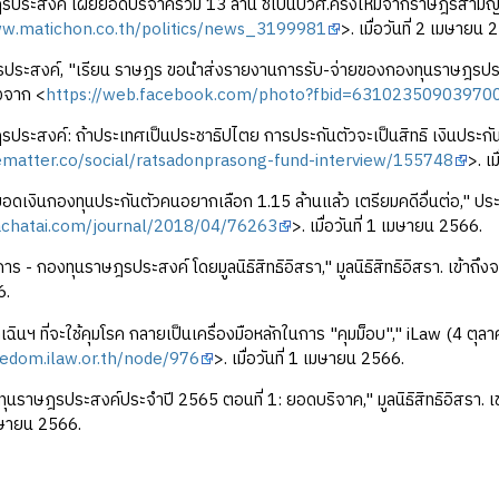
ประสงค์ เผยยอดบริจาครวม 13 ล้าน ชี้เป็นปวศ.ครั้งใหม่จากราษฎรสามัญ,"
ww.matichon.co.th/politics/news_3199981
>. เมื่อวันที่ 2 เมษายน 
ประสงค์, "เรียน ราษฎร ขอนำส่งรายงานการรับ-จ่ายของกองทุนราษฎรประส
ึงจาก <
https://web.facebook.com/photo?fbid=6310235090397
ประสงค์: ถ้าประเทศเป็นประชาธิปไตย การประกันตัวจะเป็นสิทธิ เงินประกั
hematter.co/social/ratsadonprasong-fund-interview/155748
>. เ
ดเงินกองทุนประกันตัวคนอยากเลือก 1.15 ล้านแล้ว เตรียมคดีอื่นต่อ," ปร
rachatai.com/journal/2018/04/76263
>. เมื่อวันที่ 1 เมษายน 2566.
การ - กองทุนราษฎรประสงค์ โดยมูลนิธิสิทธิอิสรา," มูลนิธิสิทธิอิสรา. เข้าถึง
6.
ุกเฉินฯ ที่จะใช้คุมโรค กลายเป็นเครื่องมือหลักในการ "คุมม็อบ"," iLaw (4 ตุล
eedom.ilaw.or.th/node/976
>. เมื่อวันที่ 1 เมษายน 2566.
นราษฎรประสงค์ประจำปี 2565 ตอนที่ 1: ยอดบริจาค," มูลนิธิสิทธิอิสรา. เ
 เมษายน 2566.