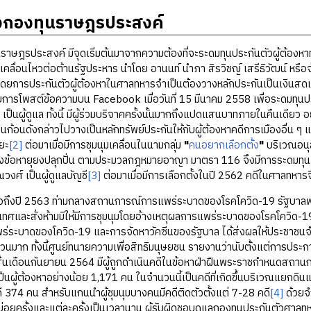
องกองทุนราษฎรประสงค์
ประสงค์ มีจุดเริ่มต้นมาจากความต้องที่จะระดมทุนประกันตัวผู้ต้องห
กมาเคลื่อนไหวต่อต้านรัฐประหาร นำโดย อานนท์ นำภา สิรวิชญ์ เสรีธิวัฒน์ หรือ
โดยการประกันตัวผู้ต้องหาในศาลทหารจำเป็นต้องวางหลักประกันเป็นเงินสดเท
ยการโพสต์ข้อความบน Facebook เมื่อวันที่ 15 มีนาคม 2558 เพื่อระดมทุนป
ี เป็นผู้ดูแล ทั้งนี้ มีผู้ร่วมบริจาคครั้งนั้นมากถึงแปดแสนบาทภายในคืนเด
นก้อนดังกล่าวไปวางเป็นหลักทรัพย์ประกันให้กับผู้ต้องหาคดีการเมืองอื่น ๆ 
ะยะ
[2]
ต่อมาเมื่อมีการชุมนุมเคลื่อนในนามกลุ่ม
"
คนอยากเลือกตั้ง
"
บริเวณอนุส
องข้อหายุยงปลุกปั่น ตามประมวลกฎหมายอาญา มาตรา 116 จึงมีการระดมทุนภาย
งศ์ เป็นผู้ดูแลบัญชี
[3]
ต่อมาเมื่อมีการเลือกตั้งในปี 2562 คดีในศาลทหา
ึงปี 2563 ท่ามกลางสถานการณ์การแพร่ระบาดของโรคโควิด-19 รัฐบาลพ
ระเทศและสั่งห้ามมิให้มีการชุมนุมโดยอ้างเหตุผลการแพร่ระบาดของโรคโควิ
่ระบาดของโควิด-19 และการจัดหาวัคซีนของรัฐบาล ได้ส่งผลให้ประชาชนจำน
วนมาก ทั้งนี้ศูนย์ทนายความเพื่อสิทธิมนุษยชน รายงานว่านับตั้งแต่การประ
้นเดือนกันยายน 2564 มีผู้ถูกดำเนินคดีในข้อหาฝ่าฝืนพระราชกำหนดสถานกา
นผู้ต้องหาอย่างน้อย 1,171 คน ในจำนวนนี้เป็นคดีที่เกิดขึ้นบริเวณแยกดินแด
ดี 374 คน สำหรับแกนนำผู้ชุมนุมบางคนมีคดีติดตัวตั้งแต่ 7-28 คดี
[4]
ด้วยจำ
งบ่อยครั้งและแต่ละครั้งเป็นเวลานาน ผู้รับผิดชอบดูแลกองทุนประกันตัวศาล