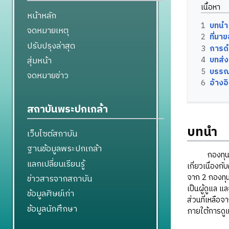
เนื้อหา
หน้าหลัก
1
บทนำ
จดหมายเหตุ
2
ที่ม
ปรับปรุงล่าสุด
3
การด
สุ่มหน้า
4
บทส่ง
5
บรรณ
จดหมายข่าว
6
อ้างอ
สถาบันพระปกเกล้า
บทนำ
เว็บไซต์สถาบัน
ฐานข้อมูลพระปกเกล้า
กองทุนราษฎรป
แลกเปลี่ยนเรียนรู้
เกี่ยวเนื่องก
จาก 2 กองทุน
ข่าวสารจากสถาบัน
เป็นผู้ดูแล แ
ข้อมูลศิษย์เก่า
ส่วนที่เหลือ
ข้อมูลนักศึกษา
ภายใต้การดูแ