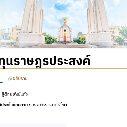
ทุนราษฎรประสงค์
อภิปราย
:
ฐิติกร สังข์แก้ว
ุฒิประจำบทความ
:
ดร.สติธร ธนานิธิโชติ