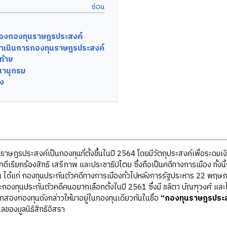
าของกองทุนราษฎรประสงค์
ำเนินการกองทุนราษฎรประสงค์
ท้าย
านุกรม
ิง
ระสงค์เป็นกองทุนที่ตั้งขึ้นในปี 2564 โดยมีวัตถุประสงค์เพื่อระดมเงินบ
ับคดีเรียกร้องสิทธิ เสรีภาพ และประชาธิปไตย ซึ่งถือเป็นคดีทางการเมือง ทั้งน
 ได้แก่ กองทุนประกันตัวคดีทางการเมืองทั่วไปหลังการรัฐประหาร 22 พฤษภา
ละกองทุนประกันตัวคดีคนอยากเลือกตั้งในปี 2561 ซึ่งมี ชลิตา บัณฑุวงศ์ และ
จากสองกองทุนดังกล่าวให้มาอยู่ในกองทุนเดียวกันในชื่อ
“กองทุนราษฎรประส
ลของมูลนิธิสิทธิอิสรา