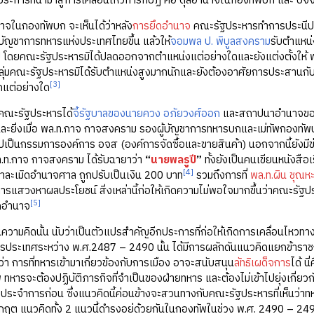
 ประการที่นำมาสู่การเคลื่อนไหวการกบฏ คือ ดุลอำนาจในกองทัพบก และ ปัจจั
าจในกองทัพบก จะเห็นได้ว่าหลัง
การยึดอำนาจ
คณะรัฐประหารทำการประนีปร
ู้บัญชาการทหารแห่งประเทศไทยขึ้น แล้วให้
จอมพล ป. พิบูลสงคราม
รับตำแหน่
โดยคณะรัฐประหารมิได้ปลดออกจากตำแหน่งแต่อย่างใดและยังแต่งตั้งให้ พ
่มคณะรัฐประหารมิได้รับตำแหน่งสูงมากนักและยังต้องอาศัยการประสานกับทหา
[3]
กแต่อย่างใด
่อคณะรัฐประหารได้
จี้รัฐบาลของนายควง อภัยวงศ์ออก
และสถาปนาอำนาจขอ
ึ้น และยิ่งเมื่อ พล.ท.กาจ กาจสงคราม รองผู้บัญชาการทหารบกและเม่ทัพกองท
ปเป็นกรรมการองค์การ อจส (องค์การจัดซื้อและขายสินค้า) นอกจากนี้ยังมีข
พล.ท.กาจ กาจสงคราม ได้รับฉายาว่า
“
นายพลรูปี
”
ทั้งยังเป็นคนเขียนหนังสื
[4]
หาละเมิดอำนาจศาล ถูกปรับเป็นเงิน 200 บาท
รวมถึงการที่
พล.ท.ผิน ชุณห
รแสวงหาผลประโยชน์ สิ่งเหล่านี้ก่อให้เกิดความไม่พอใจมากขึ้นว่าคณะรัฐ
[5]
ดอำนาจ
ความคิดนั้น นับว่าเป็นตัวแปรสำคัญอีกประการที่ก่อให้เกิดการเคลื่อนไหวทางก
ารประเทศระหว่าง พ.ศ.2487 – 2490 นั้น ได้มีการผลักดันแนวคิดแยกข้ารา
่า การที่ทหารเข้ามาเกี่ยวข้องกับการเมือง อาจะสนับสนุน
ลัทธิเผด็จการ
ได้ น
ทหารจะต้องปฏิบัติภารกิจที่จำเป็นของฝ่ายทหาร และต้องไม่เข้าไปยุ่งเกี่ยว
ะจำการก่อน ซึ่งแนวคิดนี้ค่อนข้างจะสวนทางกับคณะรัฐประหารที่เห็นว่าทห
กฤต แนวคิดทั้ง 2 แนวนี้ดำรงอยู่ด้วยกันในกองทัพในช่วง พ.ศ. 2490 – 2491 