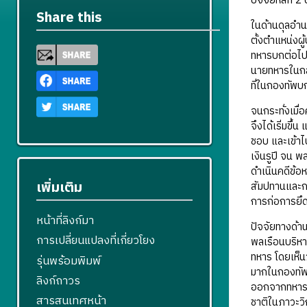
ปัจจัยหลัก 2
Share this
ในด้านดุลอำน
ตั้งตำแหน่งผ
ทหารบกต่อไป 
นายทหารในกลุ
ที่ในกองทัพบ
จนกระทั่งเมื
จึงได้เริ่มข
ชอบ และเข้าไ
เงินรูปี จน 
ดำเนินคดีข้อ
เพิ่มเติม
สัมปทานและกา
การก่อการยึ
หน้าที่ลิงก์มา
ปัจจัยทางด้าน
การเปลี่ยนแปลงที่เกี่ยวโยง
พลเรือนบริห
ทหาร โดยเห็นว
รุ่นพร้อมพิมพ์
มากในกองทัพ 
ลิงก์ถาวร
ออกจากทหารปร
สารสนเทศหน้า
ชาติในภาวะวิ