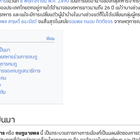
หาร
ในวันที่
8 พฤศจิกายน พ.ศ. 2490
เป็นการยึดอำนาจของกลุ่มทหารจากรัฐ
งประเทศไทยตกอยู่ภายใต้อำนาจของทหารยาวนานถึง 26 ปี แม้ว่าบางช่วง
หาร และแม้จะมีการเปลี่ยนตัวผู้นำบ้างในบางช่วงแต่ก็ไม่ได้เปลี่ยนกลุ่มผู
พล สฤษดิ์ ธนะรัชต์
จนสิ้นสุดในสมัย
จอมพล ถนอม กิตติขจร
จากเหตุการณ์
ป็นมา
นายทหารร่วมการกบฎ
ตุการกบฎ
ารของกบฎเสนาธิการ
ะทบ
ง
เติม
็นมา
าร
หรือ
กบฏนายพล
นี้ เป็นกระบวนการทางการเมืองที่เป็นผลผลิตของการต