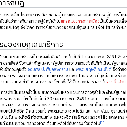
ุการกบฎ
งการเคลื่อนไหวทางการเมืองของกลุ่มนายทหารสายเสนาธิการอยู่ที่ การไม่ยอ
ังเห็นว่าการที่นายทหารผู้ใหญ่เข้าไป
แทรกแซงทางการเมือง
นั้นเป็นความเสื
องกลุ่มใดๆ จึงได้คิดหาทางล้มอำนาจของคณะรัฐประหาร เพื่อให้ทหารทำหน้าท
รของกบฎเสนาธิการ
ยคณะเสนาธิการนั้น จะลงมือยึดอำนาจในวันที่ 1 ตุลาคม พ.ศ. 2491 ซึ่งจะ
ตรา ชลทรัพย์ ซึ่งคนสำคัญในคณะรัฐประหารจะมารวมตัวกันที่ทำเนียบรัฐบาลแล
ังเข้าควบคุมตัว
จอมพล ป. พิบูลสงคราม
และ
พล.ต.สฤษดิ์ ธนะรัชต์
ซึ่งดำรง
มตัว พล.ต.หลวงสถิตยุทธการ เสนาธิการกองทัพที่ 1 และ พ.อ.บัญญัติ เทพหัสดิ
ตตานนท์ จะบุกเข้ายึดกระทรวงกลาโหมเพื่อใช้เป็นกองบัญชาการใน
การยึดอำน
 การดำเนินการครั้งนี้ประสบความล้มเหลว แผนการต่างๆรั่วไหล ฝ่ายรัฐบาลได
ที่กระทรวงกลาโหมในคืนวันที่ 30 กันยายน พ.ศ.2491 ก่อนเวลาลงมือปฏิบัติกา
 ศรานุชิต พ.อ.หลวงศรีสิงหสงคราม แต่ พล.ต.เนตร เขมะโยธิน และ พ.ท.พโยม 
ที่หลบหนีไปได้อีก 7 คน รวมทั้ง พล.ต.เนตร เขมะโยธิน และ พ.ท.พโยม จุลานน
มะโยธิน พ.อ.กิตติ ทัตตานนท์ พ.อ.หลวงจิตรโยธี พ.อ.หลวงศรีสิงหสงคราม พ.ท.
[11]
นนท์ ร.ท.บุญช่วย ศรีทองเกิด ส่วนที่เหลือได้รับการปล่อยตัวไป