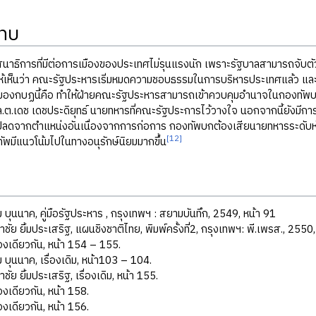
ทบ
ธิการที่มีต่อการเมืองของประเทศไม่รุนแรงนัก เพราะรัฐบาลสามารถจับตัว
ให้เห็นว่า คณะรัฐประหารเริ่มหมดความชอบธรรมในการบริหารประเทศแล้ว และแ
ของกบฏนี้คือ ทำให้ฝ่ายคณะรัฐประหารสามารถเข้าควบคุมอำนาจในกองทัพบกไ
.ต.เดช เดชประดิยุทธ์ นายทหารที่คณะรัฐประการไว้วางใจ นอกจากนี้ยังม
ปลดจากตำแหน่งอันเนื่องจากการก่อการ กองทัพบกต้องเสียนายทหารระดับหัวก
[12]
ัพมีแนวโน้มไปในทางอนุรักษ์นิยมมากขึ้น
ม บุนนาค, คู่มือรัฐประหาร , กรุงเทพฯ : สยามบันทึก, 2549, หน้า 91
ธาชัย ยิ้มประเสริฐ, แผนชิงชาติไทย, พิมพ์ครั้งที่2, กรุงเทพฯ: พี.เพรส., 2550
ื่องเดียวกัน, หน้า 154 – 155.
ม บุนนาค, เรื่องเดิม, หน้า103 – 104.
าชัย ยิ้มประเสริฐ, เรื่องเดิม, หน้า 155.
่องเดียวกัน, หน้า 158.
่องเดียวกัน, หน้า 156.