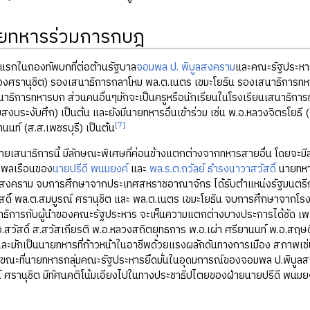
ายทหารร่วมการกบฎ
แรกในกองทัพบกที่ต่อต้านรัฐบาล
จอมพล ป. พิบูลสงคราม
และคณะรัฐประหารค
วงศรานุชิต) รองเสนาธิการกลาโหม พล.ต.เนตร เขมะโยธิน รองเสนาธิการทหา
ธิการทหารบก ส่วนคนอื่นๆมักจะเป็นครูหรือนักเรียนในโรงเรียนเสนาธิการทห
บสงบระงับศึก) เป็นต้น และยังมีนายทหารอื่นเข้าร่วม เช่น พ.อ.หลวงจิตรโยธ
[7]
นนท์ (ส.ส.เพชรบุรี) เป็นต้น
ยเสนาธิการนี้ มีลักษณะพิเศษที่ค่อนข้างแตกต่างจากทหารสายอื่น โดยจะม
าลพลเรือนของ
นายปรีดี พนมยงค์
และ
พล.ร.ต.ถวัลย์ ธำรงนาวาสวัสดิ์
นายทหา
ชิตสงคราม จบการศึกษาจากประเทศสหราชอาณาจักร ได้รับตำแหน่งรัฐมนตรีก
ดิ์ พล.ต.สมบูรณ์ ศรานุชิต และ พล.ต.เนตร เขมะโยธิน จบการศึกษาจากโรงเร
ิการกับผู้นำของคณะรัฐประหาร จะเห็นความแตกต่างบางประการได้ชัด เพรา
.สวัสดิ์ ส.สวัสเกียรติ พ.อ.หลวงสถิตยุทธการ พ.อ.เผ่า ศรียานนท์ พ.อ.สฤษด
ละมักเป็นนายทหารที่ก้าวหน้าในอาชีพด้วยแรงผลักดันทางการเมือง สภาพเช
นขณะที่นายทหารกลุ่มคณะรัฐประหารยึดมั่นในอุดมการณ์ของจอมพล ป.พิบูล
 ศรานุชิต มีทัศนคติโน้มเอียงไปในทางประชาธิปไตยของฝ่ายนายปรีดี พนมย