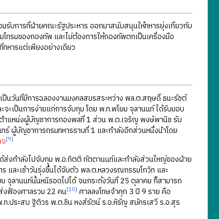
มรับการที่ฝ่ายคณะรัฐประหาร ออกมาสนับสนุนให้ทหารยุ่งเกี่ยวกับ
่อมโทรมของกองทัพ และไม่ต้องการให้กองทัพตกเป็นเครื่องมือ
ี่ทหารแต่เพียงอย่างเดียว
เป็นวันที่มีการฉลองงานมงคลสมรสระหว่าง พล.ต.สฤษดิ์ ธนะรัชต์
ะจะเป็นการง่ายแก่การจับกุม โดย พ.ท.พโยม จุลานนท์ ได้รับมอบ
ตำแหน่งผู้บัญชาการกองพลที่ 1 ส่วน พ.ต.เจริญ พงษ์พานิช รับ
นทร์ ผู้บัญชาการกรมทหารราบที่ 1 และกำลังอีกส่วนหนึ่งนำโดย
[9]
าจ
้ส่งกำลังไปจับกุม พ.อ.กิตติ ทัตตานนท์และกำลังส่วนใหญ่ของฝ่าย
ร และเช้าวันรุ่งขึ้นได้จับตัว พล.ต.หลวงรณกรรมโกวิท และ
จุลานนท์นั้นหนีรอดไปได้ จนกระทั่งวันที่ 25 ตุลาคม ก็สามารถ
[10]
ท์ ส่งฟ้องศาลรวม 22 คน
ศาลลงโทษจำคุก 3 ปี 9 ราย คือ
ประสบ ฐิติวร พ.ต.ชิน หงส์รัตน์ ร.อ.หิรัญ สมัครเสวี ร.อ.สุร