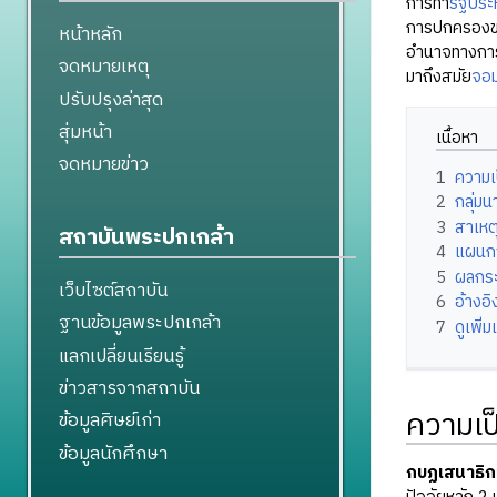
การทำ
รัฐประ
การปกครองขอ
หน้าหลัก
อำนาจทางการท
จดหมายเหตุ
มาถึงสมัย
จอม
ปรับปรุงล่าสุด
สุ่มหน้า
เนื้อหา
จดหมายข่าว
1
ความเ
2
กลุ่ม
3
สาเห
สถาบันพระปกเกล้า
4
แผนก
5
ผลกร
เว็บไซต์สถาบัน
6
อ้างอิ
ฐานข้อมูลพระปกเกล้า
7
ดูเพิ่ม
แลกเปลี่ยนเรียนรู้
ข่าวสารจากสถาบัน
ความเป
ข้อมูลศิษย์เก่า
ข้อมูลนักศึกษา
กบฏเสนาธิก