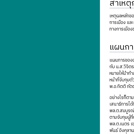
สาเหต
เหตุผลหลักขอ
การเมือง และย
ทางการเมืองข
แผนกา
แผนการของฝ่า
กับ น.ส.วิจิ
หมายให้นำกำล
หน้าที่จับกุ
พ.อ.กิตติ ทั
อย่างไรก็ตาม
เสนาธิการได้
พล.ต.สมบูรณ์
ตามจับกุมผู้
พล.ต.เนตร เข
พันธ์ อิงคุลา