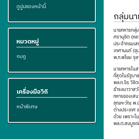
ดูปูมของหน้านี้
กลุ่มน
นายทหารกลุ่ม
ศรานุชิต (หล
หมวดหมู่
ประจำกรมเสนา
เกศานนท์ (ขุ
กบฏ
พ.ท.พโยม จุลา
นายทหารในสา
ที่สุดในรัฐบ
พล.ท.จิร วิ
ธำรงนาวาสวัส
เครื่องมือวิกิ
ทหารของเสนาธ
ชุณหะวัณ พ.อ
หน้าพิเศษ
ต่างประเทศ แ
ด้วย เพราะใ
พล.ต.สมบูรณ์