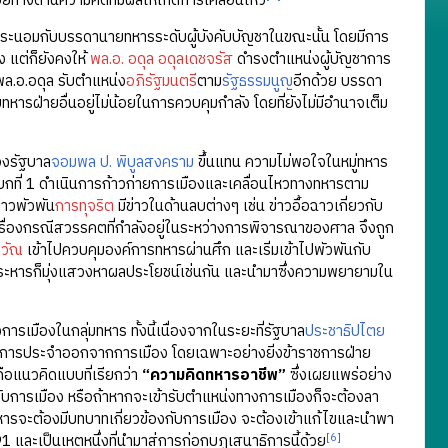
ยทางด้านความคิดที่มีผลให้เกิดการเคลื่อนไหว
ะนอมกับบรรดานายทหารระดับผู้บังคับบัญชาในขณะนั้น โดยมีการ
ง แต่ก็ยังคงให้
พล.อ. อดุล อดุลเดชจรัส
ดำรงตำแหน่งผู้บัญชาการ
ล.อ.อดุล รับตำแหน่ง
อภิรัฐมนตรี
ตาม
รัฐธรรมนูญ
อีกด้วย บรรดา
รฝ่ายอื่นอยู่ไม่น้อยในการควบคุมกำลัง โดยที่ยังไม่มีอำนาจเต็ม
งรัฐบาล
จอมพล ป. พิบูลสงคราม
ขึ้นแทน ความไม่พอใจในหมู่ทหาร
ัพบกที่ 1 ดำเนินการก้าวก่ายการเมืองและเคลื่อนไหวทางทหารตาม
่าวพัวพัน
การทุจริต
มีข่าวในด้านลบต่างๆ เช่น ข่าวอื้อฉาวเกี่ยวกับ
อเรื่องกรณีสวรรคตที่กำลังอยู่ในระหว่างการพิจารณาของศาล จึงถูก
ะวัณ
เข้าไปควบคุมองค์การทหารผ่านศึก และเริ่มเข้าไปพัวพันกับ
ประหารก็มุ่งแสวงหาผลประโยชน์เช่นกัน และนำมาซึ่งความพยายามใน
ารเมืองในกลุ่มทหาร ทั้งนี้เนื่องจากในระยะที่รัฐบาล
ประชาธิปไตย
ชการประจำออกจากการเมือง โดยเฉพาะอย่างยิ่งข้าราชการฝ่าย
ี่คือแนวคิดแบบที่เรียกว่า
“ความคิดทหารอาชีพ”
ซึ่งเผยแพร่อย่าง
กับการเมือง หรือถ้าหากจะเข้ารับตำแหน่งทางการเมืองก็จะต้องลา
ารจะต้องมีบทบาทเกี่ยวข้องกับการเมือง จะต้องเข้าแก้ไขและนำพา
[6]
และเป็นเหตุหนึ่งที่นำมาสู่การก่อกบฏเสนาธิการนี้ด้วย