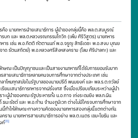
ือ นายทหารฝ่ายเสนาธิการ ผู้นำของกลุ่มนี้คือ พล.ต.สมบูรณ์
รบก และ พล.ต.หลวงรณกรรมโกวิท (เพิ่ม ศิริวิสูตร) นายทหาร
าร เช่น พ.อ.กิตติ ทัตตานนท์ พ.อ.จรูญ สิทธิเดชะ พ.อ.สงบ บุณย
ี (จาด รัตนสถิตย์) พ.อ.หลวงศรีสิงหสงคราม (โลม ศิริปาลกะ) และ
ีลักษณะเป็นปัญญาชนและเป็นสายงานทหารที่ได้รับการยอมรับมาก
รสายเสนาธิการหลายคนจบการศึกษาจากต่างประเทศ เช่น
ลาโหมทุกสมัยในรัฐบาลของนายปรีดี พนมยงค์ และ พล.ร.ต.ถวัลย์
ียนเสนาธิการทหารจากฝรั่งเศส ซึ่งเมื่อเปรียบเทียบระหว่างผู้นำ
ะผู้นำของคณะรัฐประหารทั้ง น.อ.กาจ เก่งระดมยิง พล.ท.ผิน
ิ์ ธนะรัชต์ และ พ.อ.ก้าน จำนงภูมิเวท ต่างไม่มีใครจบการศึกษาจาก
่นนี้ทำให้ลักษณะทางความคิดของนายทหารสองกลุ่มนี้แตกต่างกัน
สงคราม นายทหารสายเสนาธิการอย่าง พล.ต.เนตร เขมะโยธิน และ
[8]
งค์