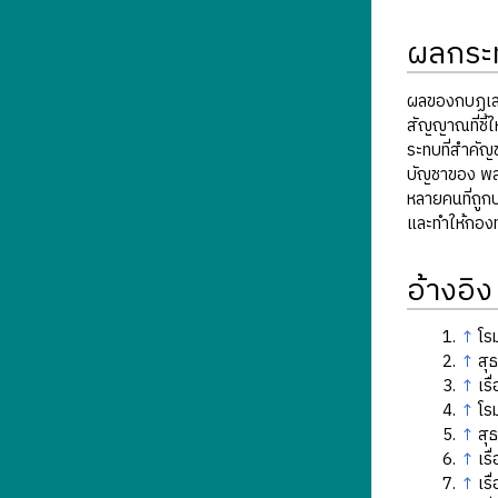
ผลกระ
ผลของกบฏเสนา
สัญญาณที่ชี้
ระทบที่สำคัญ
บัญชาของ พล
หลายคนที่ถูก
และทำให้กองท
อ้างอิง
↑
โร
↑
สุ
↑
เร
↑
โร
↑
สุธ
↑
เรื
↑
เรื