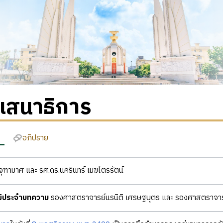
เสนาธิการ
อภิปราย
ุฑามาศ และ รศ.ดร.นครินทร์ เมฆไตรรัตน์
ุฒิประจำบทความ
รองศาสตราจารย์นรนิติ เศรษฐบุตร และ รองศาสตราจารย