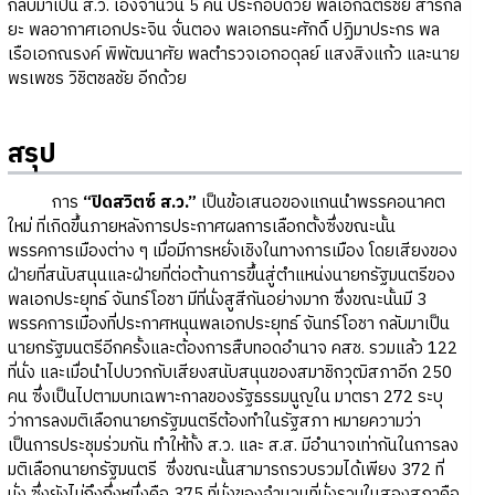
กลับมาเป็น ส.ว. เองจำนวน 5 คน ประกอบด้วย พลเอกฉัตรชัย สาริกัล
ยะ พลอากาศเอกประจิน จั่นตอง พลเอกธนะศักดิ์ ปฏิมาประกร พล
เรือเอกณรงค์ พิพัฒนาศัย พลตำรวจเอกอดุลย์ แสงสิงแก้ว และนาย
พรเพชร วิชิตชลชัย อีกด้วย
สรุป
การ
“ปิดสวิตซ์ ส.ว.”
เป็นข้อเสนอของแกนนำพรรคอนาคต
ใหม่ ที่เกิดขึ้นภายหลังการประกาศผลการเลือกตั้งซึ่งขณะนั้น
พรรคการเมืองต่าง ๆ เมื่อมีการหยั่งเชิงในทางการเมือง โดยเสียงของ
ฝ่ายที่สนับสนุนและฝ่ายที่ต่อต้านการขึ้นสู่ตำแหน่งนายกรัฐมนตรีของ
พลเอกประยุทธ์ จันทร์โอชา มีที่นั่งสูสีกันอย่างมาก ซึ่งขณะนั้นมี 3
พรรคการเมืองที่ประกาศหนุนพลเอกประยุทธ์ จันทร์โอชา กลับมาเป็น
นายกรัฐมนตรีอีกครั้งและต้องการสืบทอดอำนาจ คสช. รวมแล้ว 122
ที่นั่ง และเมื่อนำไปบวกกับเสียงสนับสนุนของสมาชิกวุฒิสภาอีก 250
คน ซึ่งเป็นไปตามบทเฉพาะกาลของรัฐธรรมนูญใน มาตรา 272 ระบุ
ว่าการลงมติเลือกนายกรัฐมนตรีต้องทำในรัฐสภา หมายความว่า
เป็นการประชุมร่วมกัน ทำให้ทั้ง ส.ว. และ ส.ส. มีอำนาจเท่ากันในการลง
มติเลือกนายกรัฐมนตรี ซึ่งขณะนั้นสามารถรวบรวมได้เพียง 372 ที่
นั่ง ซึ่งยังไม่ถึงกึ่งหนึ่งคือ 375 ที่นั่งของจำนวนที่นั่งรวมในสองสภาคือ