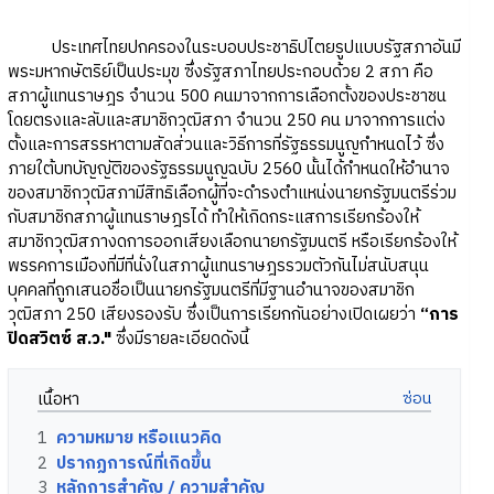
ประเทศไทยปกครองในระบอบประชาธิปไตยรูปแบบรัฐสภาอันมี
พระมหากษัตริย์เป็นประมุข ซึ่งรัฐสภาไทยประกอบด้วย 2 สภา คือ
สภาผู้แทนราษฎร จำนวน 500 คนมาจากการเลือกตั้งของประชาชน
โดยตรงและลับและสมาชิกวุฒิสภา จำนวน 250 คน มาจากการแต่ง
ตั้งและการสรรหาตามสัดส่วนและวิธีการที่รัฐธรรมนูญกำหนดไว้ ซึ่ง
ภายใต้บทบัญญัติของรัฐธรรมนูญฉบับ 2560 นั้นได้กำหนดให้อำนาจ
ของสมาชิกวุฒิสภามีสิทธิเลือกผู้ที่จะดำรงตำแหน่งนายกรัฐมนตรีร่วม
กับสมาชิกสภาผู้แทนราษฎรได้ ทำให้เกิดกระแสการเรียกร้องให้
สมาชิกวุฒิสภางดการออกเสียงเลือกนายกรัฐมนตรี หรือเรียกร้องให้
พรรคการเมืองที่มีที่นั่งในสภาผู้แทนราษฎรรวมตัวกันไม่สนับสนุน
บุคคลที่ถูกเสนอชื่อเป็นนายกรัฐมนตรีที่มีฐานอำนาจของสมาชิก
วุฒิสภา 250 เสียงรองรับ ซึ่งเป็นการเรียกกันอย่างเปิดเผยว่า
“การ
ปิดสวิตซ์ ส.ว."
ซึ่งมีรายละเอียดดังนี้
เนื้อหา
1
ความหมาย หรือแนวคิด
2
ปรากฏการณ์ที่เกิดขึ้น
3
หลักการสำคัญ / ความสำคัญ