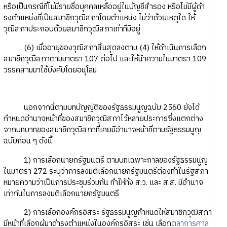
หรือเป็นกรณีที่ไม่มีรายชื่อบุคคลเหลืออยู่ในบัญชีสํารอง หรือไม่มีผู้ดํา
รงตําแหน่งที่เป็นสมาชิกวุฒิสภาโดยตําแหน่ง ไม่ว่าด้วยเหตุใด ให้
วุฒิสภาประกอบด้วยสมาชิกวุฒิสภาเท่าที่มีอยู่
(6) เมื่ออายุของวุฒิสภาสิ้นสุดลงตาม (4) ให้ดําเนินการเลือก
สมาชิกวุฒิสภาตามมาตรา 107 ต่อไป และให้นําความในมาตรา 109
วรรคสามมาใช้บังคับโดยอนุโลม
นอกจากนี้ตามบทบัญญัติของรัฐธรรมนูญฉบับ 2560 ยังได้
กำหนดอำนาจหน้าที่ของสมาชิกวุฒิสภาไว้หลายประการซึ่งแตกต่าง
จากบทบาทของสมาชิกวุฒิสภาที่เคยมีอำนาจหน้าที่ตามรัฐธรรมนูญ
ฉบับก่อน ๆ ดังนี้
1) การเลือกนายกรัฐมนตรี ตามบทเฉพาะกาลของรัฐธรรมนูญ
ในมาตรา 272 ระบุว่าการลงมติเลือกนายกรัฐมนตรีต้องทำในรัฐสภา
หมายความว่าเป็นการประชุมร่วมกัน ทำให้ทั้ง ส.ว. และ ส.ส. มีอำนาจ
เท่ากันในการลงมติเลือกนายกรัฐมนตรี
2) การเลือกองค์กรอิสระ รัฐธรรมนูญกำหนดให้สมาชิกวุฒิสภา
มีหน้าที่เลือกผู้มาดำรงตำแหน่งในองค์กรอิสระ เช่น เลือก
ตุลาการศาล