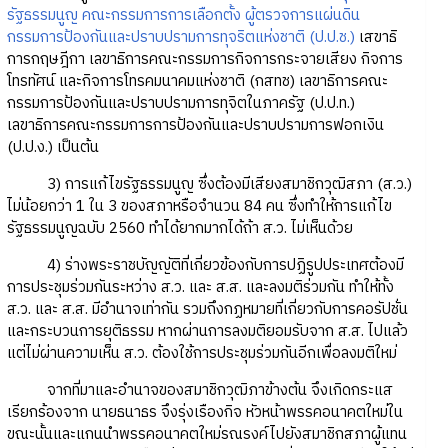
รัฐธรรมนูญ
คณะกรรมการการเลือกตั้ง
ผู้ตรวจการแผ่นดิน
กรรมการป้องกันและปราบปรามการทุจริตแห่งชาติ (ป.ป.ช.)
เสขาธิ
การกฤษฎีกา เลขาธิการคณะกรรมการกิจการกระจายเสียง กิจการ
โทรทัศน์ และกิจการโทรคมนาคมแห่งชาติ (กสทช) เลขาธิการคณะ
กรรมการป้องกันและปราบปรามการทุจิตในภาครัฐ (ป.ป.ท.)
เลขาธิการคณะกรรมการการป้องกันและปราบปรามการฟอกเงิน
(ป.ป.ง.) เป็นต้น
3) การแก้ไขรัฐธรรมนูญ ซึ่งต้องมีเสียงสมาชิกวุฒิสภา (ส.ว.)
ไม่น้อยกว่า 1 ใน 3 ของสภาหรือจำนวน 84 คน ซึ่งทำให้การแก้ไข
รัฐธรรมนูญฉบับ 2560 ทำได้ยากมากได้ถ้า ส.ว. ไม่เห็นด้วย
4) ร่างพระราชบัญญัติที่เกี่ยวข้องกับการปฏิรูปประเทศต้องมี
การประชุมร่วมกันระหว่าง ส.ว. และ ส.ส. และลงมติร่วมกัน ทำให้ทั้ง
ส.ว. และ ส.ส. มีอำนาจเท่ากัน รวมถึงกฏหมายที่เกี่ยวกับการคอรัปชั่น
และกระบวนการยุติธรรม หากผ่านการลงมติยอมรับจาก ส.ส. ไปแล้ว
แต่ไม่ผ่านความเห็น ส.ว. ต้องใช้การประชุมร่วมกันอีกเพื่อลงมติใหม่
จากที่มาและอำนาจของสมาชิกวุฒิภาข้างต้น จึงเกิดกระแส
เรียกร้องจาก นายธนาธร จึงรุ่งเรืองกิจ หัวหน้าพรรคอนาคตใหม่ใน
ขณะนั้นและแกนนำพรรคอนาคตใหม่รณรงค์ไปยังสมาชิกสภาผู้แทน