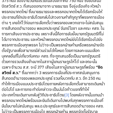
375 ที่นั่ง ของจำนวนที่นั่งรวมในสองสภาคือ 750 ที่นั่ง ซึ่งข้อเสนอ
ปิดสวิตช์ ส.ว. ที่เสนอออกมาจาก นายธนาธร จึงรุ่งเรืองกิจ หัวหน้า
พรรคอนาคตใหม่ ซึ่งนายธนาธรและพรรคอนาคตใหม่ได้เรียกร้องให้
ประชาชนที่รักประชาธิปไตยกลับไปทวงถามคำสัญญาที่พรรคการเมือง
ต่าง ๆ เคยให้ไว้ก่อนการเลือกตั้งว่าพรรคของพวกเขาจะไม่สนับสนุน
การสืบทอดอำนาจของ พลเอกประยุทธ์ จันทร์โอชา และคณะ คสช. ใน
การหาเสียงจากประชาชน เพราะสิ่งนี้คือการยับยั้งนายกรัฐมนตรีที่ไม่
ได้มาจากประชาชน และหัวหน้าพรรคอนาคตใหม่ยังได้เรียกร้องไปยัง
พรรคการเมืองทุกพรรค ไม่ว่าจะเป็นพรรคฝ่ายค้านหรือพรรคฝ่ายจัด
ตั้งรัฐบาลเพื่อสามารถมีส่วนร่วมได้ทั้งหมด โดยการลงคะแนนเลือก
บุคคลอื่นที่ไม่เกี่ยวกับคณะ คสช. ที่จะถูกเสนอชื่อเป็นนายกรัฐมนตรี
ด้วยการรวมเสียงข้างมากในสภาผู้แทนราษฎรให้ได้ และขณะนั้น
เฉพาะจำนวน ส.ส. จะมี 377 เสียงในสภาผู้แทนราษฎรที่พร้อม
“ปิด
สวิตช์ ส.ว.”
ซึ่งมากกว่า 3 พรรคการเมืองที่ประกาศสนับสนุนการ
สืบทอดอำนาจของพลเอกประยุทธ์ รวมทั้งบวกกับ ส.ว. อีก 250 คน
ทำให้การเมืองแบบประชาธิปไตยภายหลังการเลือกตั้งสามารถเดินหน้า
ต่อไปได้ และการกระทำดังกล่าวจะเป็นบันไดก้าวแรกที่ทำให้
ประเทศไทยเดินทางกลับสู่วิถีประชาธิปไตย
[3]
โดยหลังจากนั้นแกนนำ
พรรคอนาคตใหม่พร้อมและยินดีเดินทางไปพบกับทุกพรรคการเมืองที่
มีนโยบายไม่สนับสนุน พล.อ.ประยุทธ์และการสืบทอดอำนาจของ คสช.
ไม่ว่าจะเป็นพรรคการเมืองใด พรรคฝ่ายค้าน พรรคจัดตั้งรัฐบาล