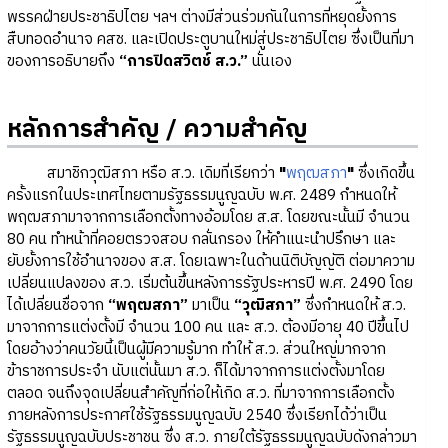
พรรคฝ่ายประชาธิปไตย ฯลฯ ต่างมีส่วนร่วมกันในการที่หยุดยั้งการ
สืบทอดอำนาจ คสช. และเปิดประตูบานใหม่สู่ประชาธิปไตย ซึ่งเป็นที่มา
ของการอธิบายถึง
“การปิดสวิตช์ ส.ว.”
นั่นเอง
หลักการสำคัญ / ความสำคัญ
สมาชิกวุฒิสภา หรือ ส.ว. เดิมที่เรียกว่า
"
พฤฒสภา
"
ซึ่งเกิดขึ้น
ครั้งแรกในประเทศไทยตามรัฐธรรมนูญฉบับ พ.ศ. 2489 กำหนดให้
พฤฒสภามาจากการเลือกตั้งทางอ้อมโดย ส.ส. โดยขณะนั้นมี จำนวน
80 คน ทำหน้าที่คอยตรวจสอบ กลั่นกรอง ให้คำแนะนำปรึกษา และ
ยับยั้งการใช้อำนาจของ ส.ส. โดยเฉพาะในด้านนิติบัญญัติ ต่อมาความ
เปลี่ยนแปลงของ ส.ว. เริ่มต้นขึ้นหลังการรัฐประหารปี พ.ศ. 2490 โดย
ได้เปลี่ยนชื่อจาก
“พฤฒสภา”
มาเป็น
“วุฒิสภา”
ซึ่งกำหนดให้ ส.ว.
มาจากการแต่งตั้งมี จำนวน 100 คน และ ส.ว. ต้องมีอายุ 40 ปีขึ้นไป
โดยอ้างว่าคนวัยนี้เป็นผู้มีความรู้มาก ทำให้ ส.ว. ส่วนใหญ่มากจาก
ข้าราชการประจำ นับแต่นั้นมา ส.ว. ก็ได้มาจากการแต่งตั้งมาโดย
ตลอด จนถึงจุดเปลี่ยนสำคัญที่ก่อให้เกิด ส.ว. ที่มาจากการเลือกตั้ง
ภายหลังการประกาศใช้รัฐธรรมนูญฉบับ 2540 ซึ่งเรียกได้ว่าเป็น
รัฐธรรมนูญฉบับประชาชน ซึ่ง ส.ว. ภายใต้รัฐธรรมนูญฉบับดังกล่าวมา