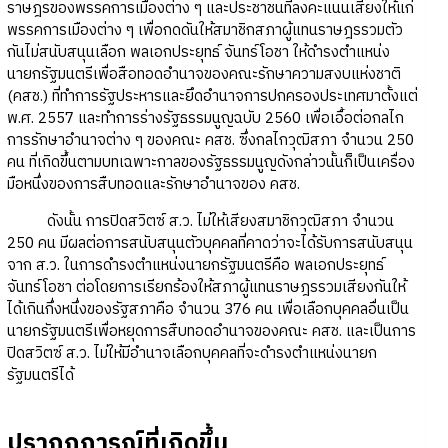
ราษฎรของพรรคการเมืองต่าง ๆ และประชาชนที่ลงคะแนนเสียงให้แก่
พรรคการเมืองต่าง ๆ เพื่อกดดันให้สมาชิกสภาผู้แทนราษฎรรวมตัว
กันไม่สนับสนุนเลือก พลเอกประยุทธ์ จันทร์โอชา ให้ดำรงตำแหน่ง
นายกรัฐมนตรีเพื่อสือทอดอำนาจของคณะรักษาความสงบแห่งชาติ
(คสช.) ที่ทำการรัฐประหารและยึดอำนาจการปกครองประเทศมาตั้งแต่
พ.ศ. 2557 และทำการร่างรัฐธรรมนูญฉบับ 2560 เพื่อเอื้อต่อกลไก
การรักษาอำนาจต่าง ๆ ของคณะ คสช. ซึ่งกลไกวุฒิสภา จำนวน 250
คน ที่เกิดขึ้นตามบทเฉพาะกาลของรัฐธรรมนูญดังกล่าวนั้นก็เป็นเครื่อง
มือหนึ่งของการสืบทอดและรักษาอำนาจของ คสช.
ดังนั้น การปิดสวิตซ์ ส.ว. ไม่ให้เสียงสมาชิกวุฒิสภา จำนวน
250 คน มีผลต่อการสนับสนุนตัวบุคคลที่คาดว่าจะได้รับการสนับสนุน
จาก ส.ว. ในการดำรงตำแหน่งนายกรัฐมนตรีคือ พลเอกประยุทธ์
จันทร์โอชา ต่อโดยการเรียกร้องให้สภาผู้แทนราษฎรรวมเสียงกันให้
ได้เกินกึ่งหนึ่งของรัฐสภาคือ จำนวน 376 คน เพื่อเลือกบุคคลอื่นเป็น
นายกรัฐมนตรีเพื่อหยุดการสืบทอดอำนาจของคณะ คสช. และเป็นการ
ปิดสวิตซ์ ส.ว. ไม่ให้มีอำนาจเลือกบุคคลที่จะดำรงตำแหน่งนายก
รัฐมนตรีได้
ปรากฏการณ์ที่เกิดขึ้น