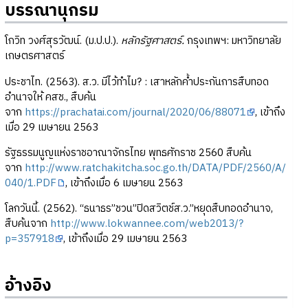
บรรณานุกรม
โกวิท วงศ์สุรวัฒน์. (ม.ป.ป.).
หลักรัฐศาสตร์.
กรุงเทพฯ: มหาวิทยาลัย
เกษตรศาสตร์
ประชาไท. (2563). ส.ว. มีไว้ทำไม? : เสาหลักค้ำประกันการสืบทอด
อำนาจให้ คสช., สืบค้น
จาก
https://prachatai.com/journal/2020/06/88071
, เข้าถึง
เมื่อ 29 เมษายน 2563
รัฐธรรมนูญแห่งราชอาณาจักรไทย พุทธศักราช 2560 สืบค้น
จาก
http://www.ratchakitcha.soc.go.th/DATA/PDF/2560/A/
040/1.PDF
, เข้าถึงเมื่อ 6 เมษายน 2563
โลกวันนี้. (2562). “ธนาธร”ชวน”ปิดสวิตช์ส.ว.”หยุดสืบทอดอำนาจ,
สืบค้นจาก
http://www.lokwannee.com/web2013/?
p=357918
, เข้าถึงเมื่อ 29 เมษายน 2563
อ้างอิง