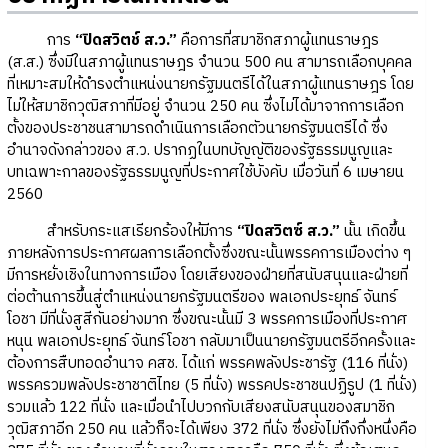
การ
“ปิดสวิตช์ ส.ว.”
คือการที่สมาชิกสภาผู้แทนราษฎร
(ส.ส.) ซึ่งมีในสภาผู้แทนราษฎร จำนวน 500 คน สามารถเลือกบุคคล
ที่เหมาะสมให้ดำรงตำแหน่งนายกรัฐมนตรีได้ในสภาผู้แทนราษฎร โดย
ไม่ให้สมาชิกวุฒิสภาที่มีอยู่ จำนวน 250 คน ซึ่งไม่ได้มาจากการเลือก
ตั้งของประชาชนสามารถดำเนินการเลือกตัวนายกรัฐมนตรีได้ ซึ่ง
อำนาจดังกล่าวของ ส.ว. ปรากฏในบทบัญญัติของรัฐธรรมนูญและ
บทเฉพาะกาลของรัฐธรรมนูญที่ประกาศใช้บังคับ เมื่อวันที่ 6 เมษายน
2560
สำหรับกระแสเรียกร้องให้มีการ
“ปิดสวิตซ์ ส.ว.”
นั้น เกิดขึ้น
ภายหลังการประกาศผลการเลือกตั้งซึ่งขณะนั้นพรรคการเมืองต่าง ๆ
มีการหยั่งเชิงในทางการเมือง โดยเสียงของฝ่ายที่สนับสนุนและฝ่ายที่
ต่อต้านการขึ้นสู่ตำแหน่งนายกรัฐมนตรีของ พลเอกประยุทธ์ จันทร์
โอชา มีที่นั่งสูสีกันอย่างมาก ซึ่งขณะนั้นมี 3 พรรคการเมืองที่ประกาศ
หนุน พลเอกประยุทธ์ จันทร์โอชา กลับมาเป็นนายกรัฐมนตรีอีกครั้งและ
ต้องการสืบทอดอำนาจ คสช. ได้แก่ พรรคพลังประชารัฐ (116 ที่นั่ง)
พรรครวมพลังประชาชาติไทย (5 ที่นั่ง) พรรคประชาชนปฏิรูป (1 ที่นั่ง)
รวมแล้ว 122 ที่นั่ง และเมื่อนำไปบวกกับเสียงสนับสนุนของสมาชิก
วุฒิสภาอีก 250 คน แล้วก็จะได้เพียง 372 ที่นั่ง ซึ่งยังไม่ถึงกึ่งหนึ่งคือ