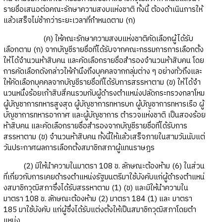
รายชื่อเสนอต่อคณะรักษาความสงบแห่งชาติ ทั้งนี้ ต้องดําเนินการให้
แล้วเสร็จไม่ช้ากว่าระยะเวลาที่กําหนดตาม (ก)
(ค) ให้คณะรักษาความสงบแห่งชาติคัดเลือกผู้ได้รับ
เลือกตาม (ก) จากบัญชีรายชื่อที่ได้รับจากคณะกรรมการการเลือกตั้ง
ให้ได้จํานวนห้าสิบคน และคัดเลือกรายชื่อสํารองจํานวนห้าสิบคน โดย
การคัดเลือกดังกล่าวให้คํานึงถึงบุคคลจากกลุ่มต่าง ๆ อย่างทั่วถึงและ
ให้คัดเลือกบุคคลจากบัญชีรายชื่อที่ได้รับการสรรหาตาม (ข) ให้ได้จํา
นวนหนึ่งร้อยเก้าสิบสี่คนรวมกับผู้ดํารงตําแหน่งปลัดกระทรวงกลาโหม
ผู้บัญชาการทหารสูงสุด ผู้บัญชาการทหารบก ผู้บัญชาการทหารเรือ ผู้
บัญชาการทหารอากาศ และผู้บัญชาการ ตํารวจแห่งชาติ เป็นสองร้อย
ห้าสิบคน และคัดเลือกรายชื่อสํารองจากบัญชีรายชื่อที่ได้รับการ
สรรหาตาม (ข) จํานวนห้าสิบคน ทั้งนี้ให้แล้วเสร็จภายในสามวันนับแต่
วันประกาศผลการเลือกตั้งสมาชิกสภาผู้แทนราษฎร
(2) มิให้นําความในมาตรา 108 ข. ลักษณะต้องห้าม (6) ในส่วน
ที่เกี่ยวกับการเคยดํารงตําแหน่งรัฐมนตรีมาใช้บังคับแก่ผู้ดํารงตําแหน่
งสมาชิกวุฒิสภาซึ่งได้รับสรรหาตาม (1) (ข) และมิให้นําความใน
มาตรา 108 ข. ลักษณะต้องห้าม (2) มาตรา 184 (1) และ มาตรา
185 มาใช้บังคับ แก่ผู้ซึ่งได้รับแต่งตั้งให้เป็นสมาชิกวุฒิสภาโดยตํา
แหน่ง