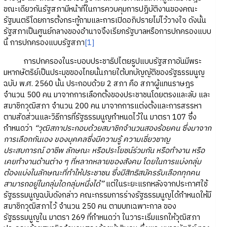
ขณะเดียวกันรัฐสภามีหน้าที่ในการควบคุมการปฏิบัติงานของคณะ
รัฐมนตรีโดยการตั้งกระทู้ถามและการเปิดอภิปรายไม่ไว้วางใจ ดังนั้น
รัฐสภาเป็นศูนย์กลางของอำนาจจึงเรียกรัฐบาลหรือการปกครองแบบ
นี้ การปกครองแบบรัฐสภา
[1]
การปกครองในระบอบประชาธิปไตยรูปแบบรัฐสภาอันมีพระ
มหากษัตริย์เป็นประมุขของไทยนั้นภายใต้บทบัญญัติของรัฐธรรมนูญ
ฉบับ พ.ศ. 2560 นั้น ประกอบด้วย 2 สภา คือ สภาผู้แทนราษฎร
จำนวน 500 คน มาจากการเลือกตั้งของประชาชนโดยตรงและลับ และ
สมาชิกวุฒิสภา จำนวน 200 คน มาจากการแต่งตั้งและการสรรหา
ตามสัดส่วนและวิธีการที่รัฐธรรมนูญกำหนดไว้ใน มาตรา 107 ซึ่ง
กำหนดว่า
“วุฒิสภาประกอบด้วยสมาชิกจํานวนสองร้อยคน ซึ่งมาจาก
การเลือกกันเอง ของบุคคลซึ่งมีความรู้ ความเชี่ยวชาญ
ประสบการณ์ อาชีพ ลักษณะ หรือประโยชน์ร่วมกัน หรือทํางาน หรือ
เคยทํางานด้านต่าง ๆ ที่หลากหลายของสังคม โดยในการแบ่งกลุ่ม
ต้องแบ่งในลักษณะที่ทําให้ประชาชน ซึ่งมีสิทธิสมัครรับเลือกทุกคน
สามารถอยู่ในกลุ่มใดกลุ่มหนึ่งได้”
แต่ในระยะแรกหลังจากประกาศใช้
รัฐธรรมนูญฉบับดังกล่าว คณะกรรมการร่างรัฐธรรมนูญได้กำหนดให้มี
สมาชิกวุฒิสภาไว้ จำนวน 250 คน ตามบทเฉพาะกาล ของ
รัฐธรรมนูญใน มาตรา 269 ที่กำหนดว่า ในวาระเริ่มแรกให้วุฒิสภา