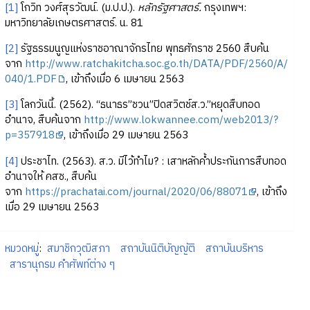
[1]
โกวิท วงศ์สุรวัฒน์. (ม.ป.ป.).
หลักรัฐศาสตร์.
กรุงเทพฯ:
มหาวิทยาลัยเกษตรศาสตร์. น. 81
[2]
รัฐธรรมนูญแห่งราชอาณาจักรไทย พุทธศักราช 2560 สืบค้น
จาก
http://www.ratchakitcha.soc.go.th/DATA/PDF/2560/A/
040/1.PDF
, เข้าถึงเมื่อ 6 เมษายน 2563
[3]
โลกวันนี้. (2562). “ธนาธร”ชวน”ปิดสวิตช์ส.ว.”หยุดสืบทอด
อำนาจ, สืบค้นจาก
http://www.lokwannee.com/web2013/?
p=357918
, เข้าถึงเมื่อ 29 เมษายน 2563
[4]
ประชาไท. (2563). ส.ว. มีไว้ทำไม? : เสาหลักค้ำประกันการสืบทอด
อำนาจให้ คสช., สืบค้น
จาก
https://prachatai.com/journal/2020/06/88071
, เข้าถึง
เมื่อ 29 เมษายน 2563
หมวดหมู่
:
สมาชิกวุฒิสภา
สถาบันนิติบัญญัติ
สถาบันบริหาร
สารานุกรม คำศัพท์ต่าง ๆ