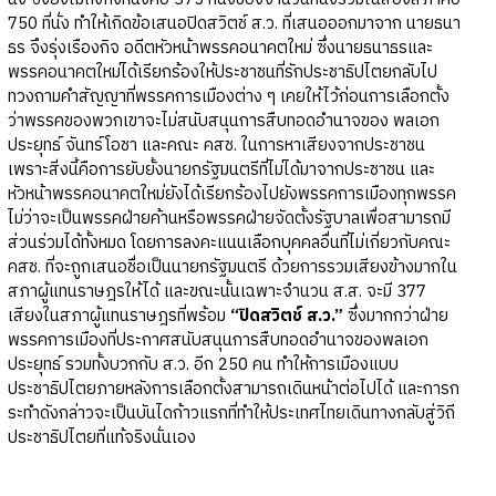
750 ที่นั่ง ทำให้เกิดข้อเสนอปิดสวิตช์ ส.ว. ที่เสนอออกมาจาก นายธนา
ธร จึงรุ่งเรืองกิจ อดีตหัวหน้าพรรคอนาคตใหม่ ซึ่งนายธนาธรและ
พรรคอนาคตใหม่ได้เรียกร้องให้ประชาชนที่รักประชาธิปไตยกลับไป
ทวงถามคำสัญญาที่พรรคการเมืองต่าง ๆ เคยให้ไว้ก่อนการเลือกตั้ง
ว่าพรรคของพวกเขาจะไม่สนับสนุนการสืบทอดอำนาจของ พลเอก
ประยุทธ์ จันทร์โอชา และคณะ คสช. ในการหาเสียงจากประชาชน
เพราะสิ่งนี้คือการยับยั้งนายกรัฐมนตรีที่ไม่ได้มาจากประชาชน และ
หัวหน้าพรรคอนาคตใหม่ยังได้เรียกร้องไปยังพรรคการเมืองทุกพรรค
ไม่ว่าจะเป็นพรรคฝ่ายค้านหรือพรรคฝ่ายจัดตั้งรัฐบาลเพื่อสามารถมี
ส่วนร่วมได้ทั้งหมด โดยการลงคะแนนเลือกบุคคลอื่นที่ไม่เกี่ยวกับคณะ
คสช. ที่จะถูกเสนอชื่อเป็นนายกรัฐมนตรี ด้วยการรวมเสียงข้างมากใน
สภาผู้แทนราษฎรให้ได้ และขณะนั้นเฉพาะจำนวน ส.ส. จะมี 377
เสียงในสภาผู้แทนราษฎรที่พร้อม
“ปิดสวิตช์ ส.ว.”
ซึ่งมากกว่าฝ่าย
พรรคการเมืองที่ประกาศสนับสนุนการสืบทอดอำนาจของพลเอก
ประยุทธ์ รวมทั้งบวกกับ ส.ว. อีก 250 คน ทำให้การเมืองแบบ
ประชาธิปไตยภายหลังการเลือกตั้งสามารถเดินหน้าต่อไปได้ และการก
ระทำดังกล่าวจะเป็นบันไดก้าวแรกที่ทำให้ประเทศไทยเดินทางกลับสู่วิถี
ประชาธิปไตยที่แท้จริงนั่นเอง