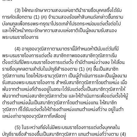
(3) ให้คณะรักษาความสงบแห่งชาตินํารายชื่อบุคคลซึ่งได้รับ
การคัดเลือกตาม (1) (ค) จํานวนสองร้อยห้าสิบคนดังกล่าวขึ้นกราบ
บังคมทูลเพื่อทรงพระกรุณาโปรดเกล้าโปรดกระหม่อมแต่งตั้งต่อไป
และให้หัวหน้าคณะรักษาความสงบแห่งชาติเป็นผู้ลงนามรับสนอง
พระบรมราชโองการ
(4) อายุของวุฒิสภาตามมาตรานี้มีกําหนดห้าปีนับแต่วันที่มี
พระบรมราชโองการแต่งตั้ง สมาชิกภาพของสมาชิกวุฒิสภาเริ่ม
ตั้งแต่วันที่มีพระบรมราชโองการแต่งตั้ง ถ้ามีตําแหน่งว่างลง ให้เลื่อน
รายชื่อบุคคลตามลําดับในบัญชีสํารองตาม (1) (ค) ขึ้นเป็นสมาชิก
วุฒิสภาแทน โดยให้ประธานวุฒิสภา เป็นผู้ดําเนินการและเป็นผู้ลงนาม
รับสนองพระบรมราชโองการ สําหรับสมาชิกวุฒิสภาโดยตําแหน่ง เมื่อ
พ้นจากตําแหน่งที่ดํารงอยู่ในขณะได้รับแต่งตั้งเป็นสมาชิกวุฒิสภาให้
พ้นจากตําแหน่งสมาชิกวุฒิสภาด้วย และให้ดําเนินการเพื่อแต่งตั้งให้ผู้
ดํารงตําแหน่งนั้นเป็นสมาชิกวุฒิสภาโดยตําแหน่งแทน ให้สมาชิก
วุฒิสภา ที่ได้รับแต่งตั้งให้ดํารงตําแหน่งแทนตําแหน่งที่ว่าง อยู่ในตํา
แหน่งเท่าอายุของวุฒิสภาที่เหลืออยู่
(5) ในระหว่างที่ยังไม่มีพระบรมราชโองการแต่งตั้งบุคคลใน
บัญชีรายชื่อสํารองขึ้นเป็นสมาชิกวุฒิสภา แทนตําแหน่งที่ว่างตาม (4)