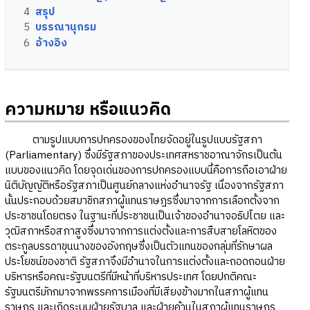
4
สรุป
5
บรรณานุกรม
6
อ้างอิง
ความหมาย หรือแนวคิด
ตามรูปแบบการปกครองของไทยจัดอยู่ในรูปแบบรัฐสภา
(Parliamentary) ซึ่งมีรัฐสภาของประเทศสหราชอาณาจักรเป็นต้น
แบบของแนวคิด โดยจุดเด่นของการปกครองแบบนี้คือการถือเอาฝ่าย
นิติบัญญัติหรือรัฐสภาเป็นศูนย์กลางแห่งอำนาจรัฐ เนื่องจากรัฐสภา
นั้นประกอบด้วยสมาชิกสภาผู้แทนราษฎรซึ่งมาจากการเลือกตั้งจาก
ประชาชนโดยตรง ในฐานะที่ประชาชนเป็นเจ้าของอำนาจอธิปไตย และ
วุฒิสภาหรือสภาสูงซึ่งมาจากการแต่งตั้งและการสืบสายโลหิตของ
ตระกูลบรรดาขุนนางของอังกฤษซึ่งเป็นตัวแทนของกลุ่มที่รักษาผล
ประโยชน์ของชาติ รัฐสภาจึงมีอำนาจในการแต่งตั้งและถอดถอนฝ่าย
บริหารหรือคณะรัฐมนตรีที่มีหน้าที่บริหารประเทศ โดยปกติคณะ
รัฐมนตรีมักกมาจากพรรคการเมืองที่มีเสียงข้างมากในสภาผู้แทน
ราษฎร และเกิดระบบฝ่ายรัฐบาล และฝ่ายค้านในสภาผู้แทนราษฎร