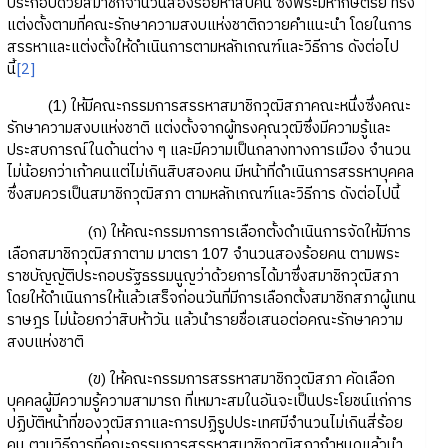
ประกอบด้วยสมาชิกจํานวนสองร้อยห้าสิบคน ซึ่งพระมหากษัตริย์ ทรง
แต่งตั้งตามที่คณะรักษาความสงบแห่งชาติถวายคําแนะนํา โดยในการ
สรรหาและแต่งตั้งให้ดําเนินการตามหลักเกณฑ์และวิธีการ ดังต่อไป
นี้
[2]
(1) ให้มีคณะกรรมการสรรหาสมาชิกวุฒิสภาคณะหนึ่งซึ่งคณะ
รักษาความสงบแห่งชาติ แต่งตั้งจากผู้ทรงคุณวุฒิซึ่งมีความรู้และ
ประสบการณ์ในด้านต่าง ๆ และมีความเป็นกลางทางการเมือง จํานวน
ไม่น้อยกว่าเก้าคนแต่ไม่เกินสิบสองคน มีหน้าที่ดําเนินการสรรหาบุคคล
ซึ่งสมควรเป็นสมาชิกวุฒิสภา ตามหลักเกณฑ์และวิธีการ ดังต่อไปนี้
(ก) ให้คณะกรรมการการเลือกตั้งดําเนินการจัดให้มีการ
เลือกสมาชิกวุฒิสภาตาม มาตรา 107 จํานวนสองร้อยคน ตามพระ
ราชบัญญัติประกอบรัฐธรรมนูญว่าด้วยการได้มาซึ่งสมาชิกวุฒิสภา
โดยให้ดําเนินการให้แล้วเสร็จก่อนวันที่มีการเลือกตั้งสมาชิกสภาผู้แทน
ราษฎร ไม่น้อยกว่าสิบห้าวัน แล้วนํารายชื่อเสนอต่อคณะรักษาความ
สงบแห่งชาติ
(ข) ให้คณะกรรมการสรรหาสมาชิกวุฒิสภา คัดเลือก
บุคคลผู้มีความรู้ความสามารถ ที่เหมาะสมในอันจะเป็นประโยชน์แก่การ
ปฏิบัติหน้าที่ของวุฒิสภาและการปฏิรูปประเทศมีจํานวนไม่เกินสี่ร้อย
คน ตามวิธีการที่คณะกรรมการสรรหาสมาชิกวุฒิสภากําหนดแล้วนํา