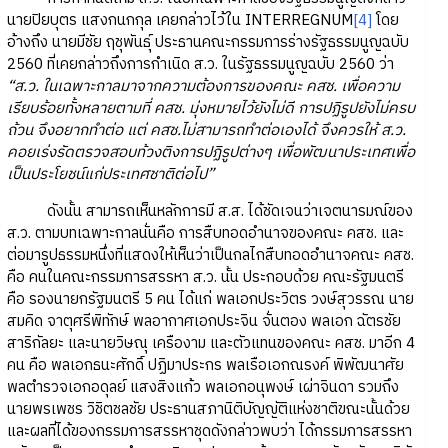
นายปิยบุตร แสงกนกกุล เคยกล่าวไว้ใน INTERREGNUM
[4]
โดย
อ้างถึง นายมีชัย ฤชุพันธุ์ ประธานคณะกรรมการร่างรัฐธรรมนูญฉบับ
2560 ที่เคยกล่าวถึงการกำเนิด ส.ว. ในรัฐธรรมนูญฉบับ 2560 ว่า
“ส.ว. ในเฉพาะกาลมาจากความต้องการของคณะ คสช. เพื่อความ
เรียบร้อยทั้งหลายตามที่ คสช. มุ่งหมายไว้ยังไม่ดี การปฏิรูปยังไม่ครบ
ถ้วน จึงอยากทำต่อ แต่ คสช.ไม่สามารถทำต่อเองได้ จึงควรให้ ส.ว.
คอยเร่งรัดตรวจสอบท้วงติงการปฏิรูปต่างๆ เพื่อพัฒนาประเทศเพื่อ
เป็นประโยชน์แก่ประเทศชาติต่อไป”
ดังนั้น สามารถเห็นหลักการมี ส.ส. ได้ชัดเจนว่าเจตนารมณ์ของ
ส.ว. ตามบทเฉพาะกาลนั่นคือ การสืบทอดอำนาจของคณะ คสช. และ
ต่อมารูปธรรมหนึ่งที่แสดงให้เห็นว่าเป็นกลไกสืบทอดอำนาจคณะ คสช.
คือ คนในคณะกรรมการสรรหา ส.ว. นั้น ประกอบด้วย คณะรัฐมนตรี
คือ รองนายกรัฐมนตรี 5 คน ได้แก่ พลเอกประวิตร วงษ์สุวรรณ นาย
สมคิด จาตุศรีพิทักษ์ พลอากาศเอกประจิน จั่นตอง พลเอก ฉัตรชัย
สาริกัลยะ และนายวิษณุ เครืองาม และตัวแทนของคณะ คสช. มาอีก 4
คน คือ พลเอกธนะศักดิ์ ปฏิมาประกร พลเรือเอกณรงค์ พิพัฒนาศัย
พลตำรวจเอกอดุลย์ แสงสิงแก้ว พลเอกอนุพงษ์ เผ่าจินดา รวมถึง
นายพรเพชร วิชิตชลชัย ประธานสภานิติบัญญัติแห่งชาติขณะนั้นด้วย
และผลที่ได้ของกรรมการสรรหาชุดดังกล่าวพบว่า ได้กรรมการสรรหา