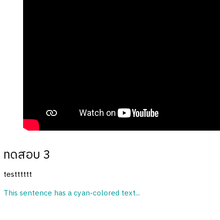
ทดสอบ 3
testttttt
This sentence has a cyan-colored text...