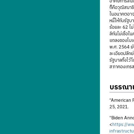
อาศัยการสนับ
ก็คือวุฒิสมา
ในอนาคตอาจตั
หนี้ให้กับรั
ร้อยละ 62 ไม
ลิกันไม่เชื่อ
แถลงของไบเดน
พ.ศ. 2564 ยั
ละเอียดปลีกย
รัฐบาลทิ้งไว
สภาคองเกรสที
บรรณาน
“American R
25, 2021.
“Biden Anno
<
https://w
infrastruct