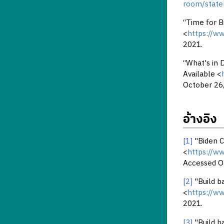
room/state
“Time for B
<
https://w
2021.
“What's in 
Available <
October 26,
อ้างอิง
[1]
"Biden C
<
https://w
Accessed O
[2]
"Build b
<
https://w
2021.
[3]
"Build b