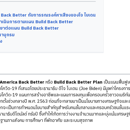
d Back Better กับการรณรงค์หาเสียงของโจ ไบเดน
ำเนินการตามแผน
Build Back Better
ริยาต่อแผน
Build Back Better
านุกรม
ิง
 America Back Better
หรือ
Build Back Better Plan
เป็นแผนฟื้นฟู
ควิด-19 ที่เสนอโดยประธานาธิบ ดีโจ ไบเดน (Joe Biden) มีมูลค่าโครงกา
ควิด-19 แผนการสร้างอาชีพและแผนการลงทุนเพื่อครอบครัวชาวอเมริกัน ทั้
ือกตั้งช่วงกลางปี พ.ศ. 2563 ก่อนที่จะกลายมาเป็นนโยบายทางเศรษฐกิจและ
จากจะเป็นการกำหนดนโยบายสำคัญสำหรับคนชั้นกลางและครอบครัวชนชั้นแรงงา
นาธิบดีโดนัลด์ ทรัมป์ ซึ่งทำให้เกิดการว่างงานจำนวนมากและมุ่งเน้นเศรษฐก
นฐานทางสังคม การศึกษา ที่พักอาศัย และระบบสุขภาพ