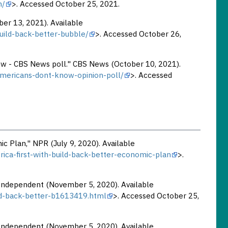
n/
>. Accessed October 25, 2021.
ber 13, 2021). Available
uild-back-better-bubble/
>. Accessed October 26,
ow - CBS News poll." CBS News (October 10, 2021).
mericans-dont-know-opinion-poll/
>. Accessed
c Plan," NPR (July 9, 2020). Available
ca-first-with-build-back-better-economic-plan
>.
e Independent (November 5, 2020). Available
ild-back-better-b1613419.html
>. Accessed October 25,
e Independent (November 5, 2020). Available