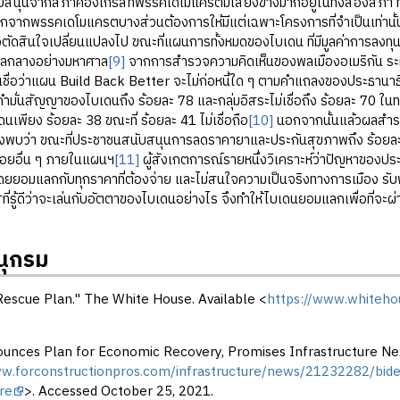
สนุนจากสภาคองเกรสที่พรรคเดโมแครตมีเสียงข้างมากอยู่ในทั้งสองสภา ทั้ง
ชิกจากพรรคเดโมแครตบางส่วนต้องการให้มีแต่เฉพาะโครงการที่จำเป็นเท่าน
ดสินใจเปลี่ยนแปลงไป ขณะที่แผนการทั้งหมดของไบเดน ที่มีมูลค่าการลงทุนในป
ฐบาลกลางอย่างมหาศาล
[9]
จากการสำรวจความคิดเห็นของพลเมืองอเมริกัน ระหว
่เชื่อว่าแผน Build Back Better จะไม่ก่อหนี้ใด ๆ ตามคำแถลงของประธานา
ในคำมั่นสัญญาของไบเดนถึง ร้อยละ 78 และกลุ่มอิสระไม่เชื่อถึง ร้อยละ 70 ใน
เพียง ร้อยละ 38 ขณะที่ ร้อยละ 41 ไม่เชื่อถือ
[10]
นอกจากนั้นแล้วผลสำรว
งพบว่า ขณะที่ประชาชนสนับสนุนการลดราคายาและประกันสุขภาพถึง ร้อยละ 88
่อยอื่น ๆ ภายในแผนฯ
[11]
ผู้สังเกตการณ์รายหนึ่งวิเคราะห์ว่าปัญหาของป
้โดยยอมแลกกับทุกราคาที่ต้องจ่าย และไม่สนใจความเป็นจริงทางการเมือง รั
่รู้ดีว่าจะเล่นกับอัตตาของไบเดนอย่างไร จึงทำให้ไบเดนยอมแลกเพื่อที่จะผ่
ุกรม
escue Plan." The White House. Available <
https://www.whiteho
unces Plan for Economic Recovery, Promises Infrastructure Next
ww.forconstructionpros.com/infrastructure/news/21232282/bide
ure
>. Accessed October 25, 2021.