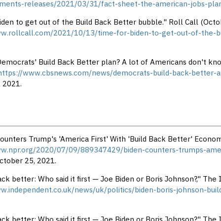
ments-releases/2021/03/31/fact-sheet-the-american-jobs-pla
iden to get out of the Build Back Better bubble." Roll Call (Octo
ww.rollcall.com/2021/10/13/time-for-biden-to-get-out-of-the-b
Democrats' Build Back Better plan? A lot of Americans don't kn
https://www.cbsnews.com/news/democrats-build-back-better-a
 2021.
ounters Trump's 'America First' With 'Build Back Better' Economi
ww.npr.org/2020/07/09/889347429/biden-counters-trumps-ameri
ctober 25, 2021.
ack better: Who said it first — Joe Biden or Boris Johnson?," Th
ww.independent.co.uk/news/uk/politics/biden-boris-johnson-bu
ack better: Who said it first — Joe Biden or Boris Johnson?," Th