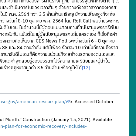
นี้ ความท้าทายของการผ่านร่างกฎหมายที่บรรจุแพ็คเกจต่าง ๆ ไว้
ั้นและดำเนินการในช่วงเวลาสั้น ๆ ด้วยความกังวลว่าสภาคองเกรส
ี พ.ศ. 2564 กว่า 3.5 ล้านล้านเหรียญ มีความเสี่ยงสูงที่จะก่อ
่างวันที่ 8-10 ตุลาคม พ.ศ. 2564 โดย Roll Call พบว่าประชากร
ธิบดีไบเดน ในจำนวนนี้มีผู้ตอบแบบสอบถามที่สนับสนุนพรรครีพับบ
ทางกลับกัน แม้แต่ในหมู่ผู้สนับสนุนพรรคเดโมแครตเอง ก็เชื่อถือคำ
จความคิดเห็นจาก CBS News Poll ระหว่างวันที่ 6 - 8 ตุลาคม
 และ 84 ตามลำดับ แต่มีเพียง ร้อยละ 10 เท่านั้นที่ทราบถึงราย
ระธานาธิบดีไบเดนก็คือความแน่วแน่ที่จะสร้างมรดกของตนเองและ
บฟังแต่คำพูดสวยรู้ของบรรดาที่ปรึกษาสายเสรีนิยมและผู้นำใน
านร่างกฎหมายมูลค่า 3.5 ล้านล้านเหรียญให้ได้
[12]
use.gov/american-rescue-plan/
>. Accessed October
 Month." Construction (January 15, 2021). Available
n-plan-for-economic-recovery-includes-