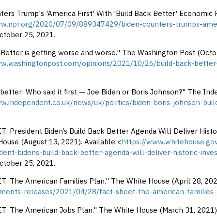
ters Trump's 'America First' With 'Build Back Better' Economic P
ww.npr.org/2020/07/09/889347429/biden-counters-trumps-ameri
ctober 25, 2021.
 Better is getting worse and worse." The Washington Post (Octob
ww.washingtonpost.com/opinions/2021/10/26/build-back-better
 better: Who said it first — Joe Biden or Boris Johnson?." The I
ww.independent.co.uk/news/uk/politics/biden-boris-johnson-bu
: President Biden’s Build Back Better Agenda Will Deliver Hist
ouse (August 13, 2021). Available <
https://www.whitehouse.go
dent-bidens-build-back-better-agenda-will-deliver-historic-in
ctober 25, 2021.
: The American Families Plan." The White House (April 28, 2021
ments-releases/2021/04/28/fact-sheet-the-american-families-
: The American Jobs Plan." The White House (March 31, 2021).