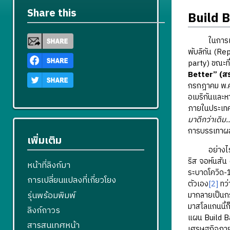
Share this
Build 
ในการเลือกตั
พับลิกัน (Re
party) ขณะที
Better” (สร้
กรกฎาคม พ.ศ.
อเมริกันและห
ภายในประเทศเ
มาดีกว่าเดิม
การบรรเทาผล
เพิ่มเติม
อย่างไรก
ริส จอห์นสัน
หน้าที่ลิงก์มา
ระบาดโควิด-1
การเปลี่ยนแปลงที่เกี่ยวโยง
ตัวเอง
[2]
ทว่
รุ่นพร้อมพิมพ์
มากลายเป็นกร
มาสโลแกนนี้ก
ลิงก์ถาวร
แผน Build Ba
สารสนเทศหน้า
เศรษฐกิจภาย