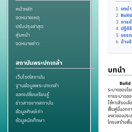
หน้าหลัก
1
บทนำ
2
Buil
จดหมายเหตุ
3
การด
ปรับปรุงล่าสุด
4
ปฏิกิ
สุ่มหน้า
5
บรรณ
6
อ้างอ
จดหมายข่าว
สถาบันพระปกเกล้า
บทนำ
เว็บไซต์สถาบัน
Build
ฐานข้อมูลพระปกเกล้า
ระบาดของโรคโ
แลกเปลี่ยนเรียนรู้
การระบาดของโ
ข่าวสารจากสถาบัน
ใช้หาเสียงเล
ฟื้นฟูนี้นอก
ข้อมูลศิษย์เก่า
เหลวของประธา
ข้อมูลนักศึกษา
โครงสร้างพื้