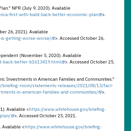
lan." NPR (July 9, 2020). Available
ca-first-with-build-back-better-economic-plan
>.
er 26, 2021). Available
-is-getting-worse-worse/
>. Accessed October 26,
ndependent (November 5, 2020). Available
ild-back-better-b1613419.html
>. Accessed October 25,
oric Investments in American Families and Communities."
v/briefing-room/statements-releases/2021/08/13/fact-
vestments-in-american-families-and-communities/
>.
). Available <
https://www.whitehouse.gov/briefing-
plan/
>. Accessed October 25, 2021.
 Available <
https://www.whitehouse.gov/briefing-