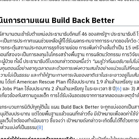
นินการตามแผน
Build Back Better
านตนเข้ารับตำแหน่งประธานาธิบดีคนที่ 46 ของสหรัฐฯ ประธานาธิบดี โจ
กจะเป็นการประกาศแผนช่วยเหลือผู้ที่ได้รับผลกระทบจากการระบาดของโควิด-
การกระตุ้นสถานประกอบการธุรกิจรายย่อย การเพิ่มค่าจ้างขั้นต่ำเป็น 15 เห
ั้นตอนที่สองจะเป็นการลงทุนในโครงสร้างพื้นฐาน การผลิตนวัตกรรม การวิ
ผู้ป่วย ทั้งนี้ ประธานาธิบดีไบเดนกล่าวตอนหนึ่งว่า
“ผมรู้ว่าที่ผมอธิบายไปไม
งทุนตอนนี้อย่างชาญฉลาดและด้วยการเพ่งความสนใจอย่างแน่วแน่ไปที่คนช
วามไม่เป็นธรรม และทำให้ฐานะทางการเงินของชาติเราในระยะยาวอยู่ในเส้นทางท
น ได้แก่ American Rescue Plan ที่ใช้งบประมาณ 1.9 ล้านล้านเหรียญ แ
 Jobs Plan ใช้งบประมาณ 2 ล้านล้านเหรียญ ในระยะเวลา 8 ปี
[6]
และ 3) 
่เกี่ยวข้องกับสถานดูแลเด็ก การได้รับเงินชดเชยจากการลาคลอดและเหตุจ
บวนการนิติบัญญัตินั้น แผน Build Back Better จะถูกแบ่งออกเป็นส
นุมัติงบประมาณ แต่โดยพื้นฐานแล้วแผนที่กล่าวถึง มีเป้าหมายเพื่อลดค่าใ
ูลเว็บไซต์ของทำเนียบขาว ชี้แจงว่า เป้าหมายดังกล่าวจะเกิดขึ้นได้ก็ด้วยการจั
ส่วนแบ่งที่เป็นธรรม
[8]