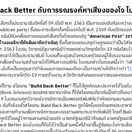
Back Better กับการรณรงค์หาเสียงของโจ ไ
้งประธานาธิบดีครั้งที่ 59 เมื่อปี พ.ศ. 2563 เป็นการแข่งขันกันระหว่าง
publican party) ซึ่งชนะการเลือกตั้งครั้งแรกในปี พ.ศ. 2559 กับอดีตร
่ ทรัมป์ขับเคลื่อนการรณรงค์เลือกตั้งด้วยแคมเปญ
“American First” (ชา
างอเมริกาให้กลับมาดีกว่าเดิม)
ซึ่งทั้งสองแคมเปญต่างถูกมองว่าเป็นวิสั
 2563 ไบเดน วิจารณ์รัฐบาลทรัมป์ว่าตลอดช่วงวิกฤตโควิด-19 ทรัมป์สนใจ
ากเขาได้เป็นประธานาธิบดี ไบเดนก็จะมุ่งสนใจครอบครัวของผู้ใช้แรงงานแ
พื่อสร้างงานสร้างรายได้ให้กับชาวอเมริกัน ไบเดนกล่าวในตอนหนึ่งว่า
“เพ
…นั่นจึงเป็นเหตุผลว่าทำไมแผนการของผมจึงจะเป็นการสร้างให้ดีกว่าเก่า”
[1
กระทบจากโควิด-19 การสร้างงาน สวัสดิการสังคมของเยาวชนและครอบครั
็ตาม สโลแกน
“Build Back Better”
ก็ไม่ได้ถูกคิดและประกาศใช้โดยไ
 (Boris Johnson) ของสหราชอาณาจักร ก็ใช้สโลแกนเดียวกันนี้กล่าวถึงอนาคต
9 ไบเดนเองถูกวิจารณ์จากนักการเมืองพรรคริพับลิกันว่าคัดลอกผลงานของนั
า อันที่จริงแล้วสโลแกน Build Back Better ถูกใช้ครั้งแรกโดยสหประชาชาต
อบการทำงานเพื่อการจัดการและบรรเทาผลกระทบจากภัยพิบัติ โดยที่ Build B
็ถูกใช้โดยผู้ว่าการมหานครนิวยอร์ก นายกรัฐมนตรีนิวซีแลนด์ นายกรัฐมน
ck Better ของไบเดนก็ถือได้ว่าเป็นส่วนหนึ่งที่นำเขาขึ้นสู่ชัยชนะในการเล
ในประเทศ ภายหลังจากการขึ้นดำรงตำแหน่งประธานาธิบดีคนที่ 46 ของสหร