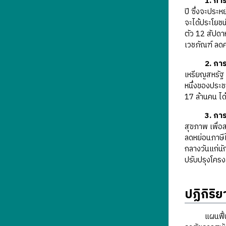
1. กา
ปี ซึ่งจะประห
จะได้ประโยชน
ตัว 12 สัปดาห
เวชภัณฑ์ ลดค
2. กา
เหรียญสหรัฐ 
หนึ่งของประชา
17 ล้านคน ได
3. กา
สุขภาพ เพื่อ
ลดหย่อนภาษีใ
กลางวันแก่นั
ปรับปรุงโครง
ปฏิกิริ
แผนฟื้นฟูเศ