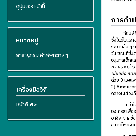
ดูปูมของหน้านี้
การดำเ
ก่อนพิธีสาบ
หมวดหมู่
ซึ่งในขั้นแร
ระบาดอื่น ๆ 
วัน ขณะที่ข
สารานุกรม คำศัพท์ต่าง ๆ
อนุบาลเด็กและ
หากเรากล้าล
เข้มแข็ง ลดค
ด้วย 3 แผนงา
2) American
เครื่องมือวิกิ
กลางในส่วนที
หน้าพิเศษ
แม้ว่าในกระ
องเกรสเพื่ออ
อาชีพ จากข้อม
ขนาดใหญ่จ่าย