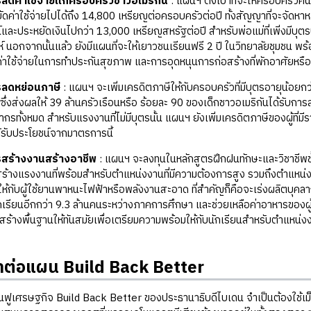
รลดค่าใช้จ่ายแก่ครอบครัวชาวอเมริกัน
: แผนฯ ตั้งเป้าที่จะให้ครอบครัวค
ยัดค่าใช้จ่ายไปได้ถึง 14,800 เหรียญต่อครอบครัวต่อปี ทั้งสัญญาที่จะจัดหาหลัก
์และประหยัดเงินไปกว่า 13,000 เหรียญสหรัฐต่อปี สำหรับพ่อแม่ที่เพิ่งมีบ
์ นอกจากนั้นแล้ว ยังมีแผนที่จะให้เยาวชนเรียนฟรี 2 ปี ในวิทยาลัยชุมชน พร
่าใช้จ่ายในการทำประกันสุขภาพ และการอุดหนุนการก่อสร้างที่พักอาศัยหรือก
รลดหย่อนภาษี
: แผนฯ จะเพิ่มเครดิตภาษีให้กับครอบครัวที่มีบุตรอายุน้อยกว
ซึ่งส่งผลให้ 39 ล้านครัวเรือนหรือ ร้อยละ 90 ของเด็กชาวอเมริกันได้รับกา
กรทั้งหมด สำหรับแรงงานที่ไม่มีบุตรนั้น แผนฯ ยังเพิ่มเครดิตภาษีของผู้ที่
้รับประโยชน์จากมาตรการนี้
รสร้างงานสร้างอาชีพ
: แผนฯ จะลงทุนในหลักสูตรฝึกฝนทักษะและวิชาชีพชั้
สร้างแรงงานที่พร้อมสำหรับตำแหน่งงานที่มีความต้องการสูง รวมถึงตำแห
ห้กับผู้ใช้ยานพาหนะไฟฟ้าหรือพลังงานสะอาด ที่สำคัญก็คือจะเร่งผลิตบุคล
กเรียนอีกกว่า 9.3 ล้านคนระหว่างภาคการศึกษา และช่วยเหลือค่าอาหารขอ
สร้างพื้นฐานให้ทันสมัยเพื่อเตรียมความพร้อมให้กับนักเรียนสำหรับตำแหน
ยาต่อแผน
Build Back Better
รษฐกิจ Build Back Better ของประธานาธิบดีไบเดน จำเป็นต้องใช้เม็