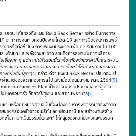
 ไบเดน ได้แถลงถึงแผน Build Back Better อย่างเป็นทางการ
19 อาทิ การจัดหาวัคซีนป้องกันโควิด-19 และการป้องกันการแพร่
รียญสหรัฐต่อชั่วโมง การเพิ่มงบประมาณเพื่อเปิดเรียนภายใน 100
จัยและพัฒนา และพลังงานสะอาด รวมถึงการลงทุนในภาคบริการ
่ใช่เรื่องถูก ๆ แต่หากไม่ทำตอนนี้เราก็จะต้องจ่ายราคาที่แสนแพง…
ั้นแรงงานและครอบครัวอเมริกัน เราก็จะทำให้เศรษฐกิจของเรา
ี่ยั่งยืนที่สุด”
[4]
กล่าวได้ว่า Build Back Better ประกอบไป
ละผ่านมติของสภาคองเกรสไปแล้วเมื่อเดือนมีนาคม พ.ศ. 2564
[5]
American Families Plan เป็นการเพิ่มงบประมาณของรัฐบาล
ำเป็นในครอบครัว วิทยาลัยชุมชน และสถานพยาบาล
[7]
ามแผนหรือกฎหมายสามฉบับที่จะต้องผ่านการพิจารณาของสภาค
ช้จ่ายของครอบครัวชาวอเมริกัน ลดหย่อนภาษี และสร้างงานสร้าง
ดเก็บภาษีที่เป็นธรรมขึ้นและทำให้กลุ่มของคนที่มั่งคั่งและบรรษัท