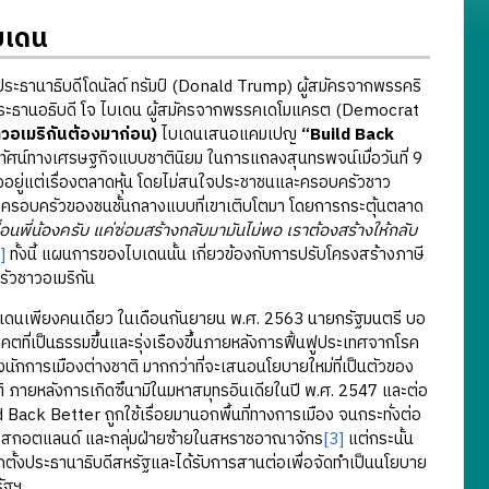
บเดน
ประธานาธิบดีโดนัลด์ ทรัมป์ (Donald Trump) ผู้สมัครจากพรรคริ
องประธานอธิบดี โจ ไบเดน ผู้สมัครจากพรรคเดโมแครต (Democrat
วอเมริกันต้องมาก่อน)
ไบเดนเสนอแคมเปญ
“Build Back
ยทัศน์ทางเศรษฐกิจแบบชาตินิยม ในการแถลงสุนทรพจน์เมื่อวันที่ 9
อยู่แต่เรื่องตลาดหุ้น โดยไม่สนใจประชาชนและครอบครัวชาว
ละครอบครัวของชนชั้นกลางแบบที่เขาเติบโตมา โดยการกระตุ้นตลาด
ื่อนพี่น้องครับ แค่ซ่อมสร้างกลับมามันไม่พอ เราต้องสร้างให้กลับ
]
ทั้งนี้ แผนการของไบเดนนั้น เกี่ยวข้องกับการปรับโครงสร้างภาษี
วชาวอเมริกัน
บเดนเพียงคนเดียว ในเดือนกันยายน พ.ศ. 2563 นายกรัฐมนตรี บอ
ที่เป็นธรรมขึ้นและรุ่งเรืองขึ้นภายหลังการฟื้นฟูประเทศจากโรค
กการเมืองต่างชาติ มากกว่าที่จะเสนอนโยบายใหม่ที่เป็นตัวของ
ิ ภายหลังการเกิดซึนามิในมหาสมุทรอินเดียในปี พ.ศ. 2547 และต่อ
ack Better ถูกใช้เรื่อยมานอกพื้นที่ทางการเมือง จนกระทั่งต่อ
ตรีสกอตแลนด์ และกลุ่มฝ่ายซ้ายในสหราชอาณาจักร
[3]
แต่กระนั้น
ือกตั้งประธานาธิบดีสหรัฐและได้รับการสานต่อเพื่อจัดทำเป็นนโยบาย
ัฐฯ