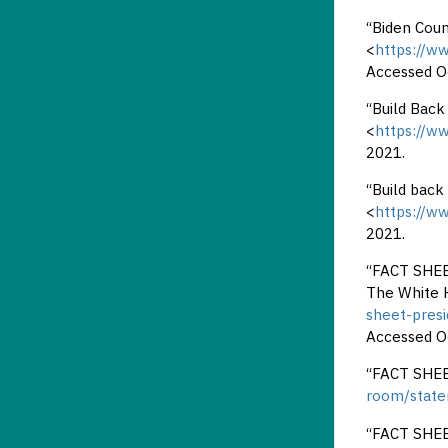
“Biden Coun
<
https://w
Accessed O
“Build Back
<
https://w
2021.
“Build back
<
https://w
2021.
“FACT SHEET
The White H
sheet-presi
Accessed O
“FACT SHEET
room/state
“FACT SHEET