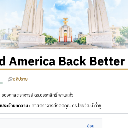
ld America Back Better
อภิปราย
:
รองศาสตราจารย์ ดร.อรรถสิทธิ์ พานแก้ว
ฒิประจำบทความ :
ศาสตราจารย์กิตติคุณ ดร.ไชยวัฒน์ ค้ำชู