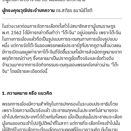
ผู้ทรงคุณวุฒิประจำบทความ
ดร.สติธร ธนานิธิโชติ
ในช่วงเวลาก่อนการจัดการเลือกตั้งทั่วไปสมาชิกสภาผู้แทนราษฎร
พ.ศ. 2562 ได้มีการกล่าวถึงคำว่า “โต๊ะจีน” อยู่บ่อยครั้ง เพราะโต๊ะจีน
ในทางการเมืองแล้วถือเป็นรูปแบบการระดมทุนทางการเมืองรูปแบบ
หนึ่ง แต่การจัดโต๊ะจีนของพรรคพลังประชารัฐที่ปรากฏตามสื่อมวลชน
มีการเปิดเผยมูลค่าราคาโต๊ะจีนที่จัดขึ้นรวมทั้งมีการส่อผิดกฎหมายจาก
พฤติการณ์ต่างๆ ซึ่งกลายมาเป็นปรากฏข้อเท็จจริงและข้อท้วงติง
จำนวนมากจากการจัดกิจกรรมระดมทุนของพรรคดังกล่าวผ่าน “โต๊ะ
จีน” โดยมีรายละเอียดดังนี้
1. ความหมาย หรือ แนวคิด
พรรคการเมืองมีความสำคัญในการปกครองในระบอบประชาธิปไตย
เพราะโดยความเป็นจริงแล้ว ประชาชนทุกคนในประเทศไม่สามารถจะ
เข้าไปบริหารประเทศได้ด้วยกันทั้งหมด เมื่อเป็นเช่นนั้นประชาชนจะเลือก
ผู้แทนของตนเข้าไปปฏิบัติหน้าที่ในสภา แต่การที่จะเลือกใครเข้าไปนั้น
ผู้มีสิทธิในการเลือกจะต้องเลือกเอาบุคคลที่มีแนวความคิด มีนโยบาย