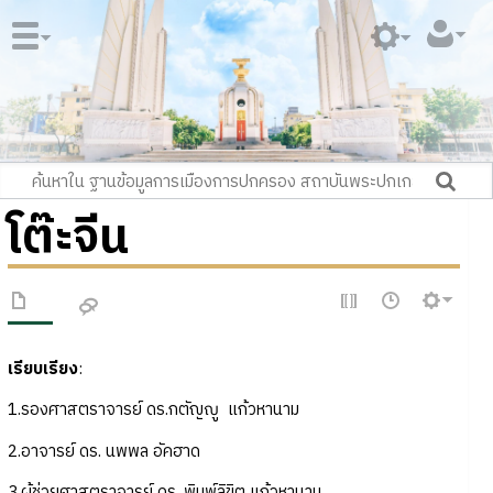
โต๊ะจีน
เรียบเรียง
:
1.รองศาสตราจารย์ ดร.กตัญญู แก้วหานาม
2.อาจารย์ ดร. นพพล อัคฮาด
3.ผู้ช่วยศาสตราจารย์ ดร. พิมพ์ลิขิต แก้วหานาม