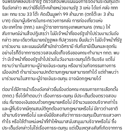
จีนพรรคพลังประชารัฐ ตรวจสอบพบแผนผังการจัดงานระดมทุนโต๊ะ
จีนดังกล่าว พบว่ามีชื่อโต๊ะคล้ายหน่วยงานรัฐ 3 แห่ง ได้แก่ คลัง ททท
และ กทม รวม 33 โต๊ะ คิดเป็นมูลค่า 99 ล้านบาท (ตกโต๊ะละ 3 ล้าน
บาท) ต่อมาผู้บริหารในกระทรวงการคลัง การท่องเที่ยวแห่ง
ประเทศไทย (ททท.) และผู้ว่าราชการกรุงเทพมหานคร (กทม.) ให้
สัมภาษณ์ผ่านสื่อปฏิเสธว่า ไม่มีเจ้าหน้าที่ของรัฐเข้าไปร่วมงานวันดัง
กล่าว ขณะเดียวกันนายณัฏฐพล ทีปสุวรรณ ยืนยันว่า ไม่มีเจ้าหน้าที่รัฐ
มาร่วมงาน และแผนผังที่สำนักข่าวอิศรามี กับที่เขามีเป็นคนละชุดกัน
อย่างไรก็ดีจากการตรวจสอบข้อเท็จจริงของคณะทำงานฯ กกต. พบ
ว่า มีเจ้าหน้าที่ของรัฐเข้าไปร่วมในวันงานระดมทุนโต๊ะจีนจริง แต่ไม่
ทราบว่ามาในสถานะผู้จ่ายเงินระดมทุน หรือมาร่วมกิจกรรมทางการ
เมืองปกติ ถ้ามาร่วมงานปกติตามกฎหมายสามารถทำได้ แต่ถ้าพบว่า
มาร่วมงานในสถานะผู้จ่ายเงินระดมทุน อาจผิดกฎหมายได้
ต่อมาได้มีการนำเรื่องดังกล่าวยื่นร้องต่อคณะกรรมการการเลือกตั้ง
(กกต.) ซึ่งได้คำตอบว่า เรื่องการระดมทุน มีประเด็นต้องตรวจสอบ
เช่น ที่มาของเงินชอบด้วยกฎหมายหรือไม่ มีจำนวนยอดบริจาคเท่าไร
และผู้ที่บริจาคมีคุณสมบัติถูกต้องตามกฎหมายหรือไม่ มีชาวต่างชาติ
เข้ามาบริจาคหรือไม่ และยังมีข้อสงสัยว่าการระดมทุนเป็นการแสวงหา
กำไร หรือใช้ตำแหน่งหน้าที่ทำให้คนมาสนับสนุนมาบริจาคหรือไม่ ซึ่ง
ประเด็นดังกล่าวไม่ใช่เรื่องการระดมทุน แต่เป็นเหตุสงสัยที่เกิดจากการ