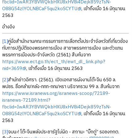
fbclid=IwAR3YBVWQkbHXU8xHV8i4Dejk859zTsN-
O88G54zlYOLNBCaF5qu2koSCYTU
, เข้าถึงเมื่อ 16 มิถุนายน
2563
อ้างอิง
[1]
คู่มือสำนักงานคณะกรรมการการเลือกตั้งประจำจังหวัดที่เกี่ยวข้อง
กับการปฏิบัติของพรรคการเมือง สาขาพรรคการเมือง และตัวแทน
พรรคการเมืองประจำจังหวัด (2561) สืบค้นจาก
https://www.ect.go.th/ect_th/ewt_dl_link.php?
nid=3659
, เข้าถึงเมื่อ 16 มิถุนายน 2563
[2]
สำนักข่าวอิศรา. (2561). เปิดเอกสารผังงานโต๊ะจีน 650 ล.
พปชร. ชื่อคล้าย‘คลัง-ททท-กทม’หรา บริจาครวม 99 ล. สืบค้นจาก
https://www.isranews.org/isranews-scoop/72189-
isranews-72189.html?
fbclid=IwAR3YBVWQkbHXU8xHV8i4Dejk859zTsN-
O88G54zlYOLNBCaF5qu2koSCYTU
, เข้าถึงเมื่อ 16 มิถุนายน
2563
[3]
จบนะ! โต๊ะจีนพลังประชารัฐไม่ผิด - สถานะ “บิ๊กตู่” รอชงกกต.