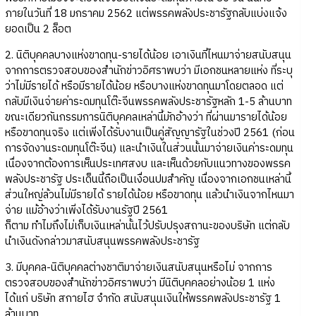
ภายในวันที่ 18 มกราคม 2562 แต่พรรคพลังประชารัฐกลับแบ่งแจ้ง
ยอดเป็น 2 ล็อต
2. นิติบุคคลบางแห่งขาดทุน-รายได้น้อย เอาเงินที่ไหนมาจ่ายสนับสนุน
จากการตรวจสอบของสำนักข่าวอิศราพบว่า มีเอกชนหลายแห่ง ที่ระบุ
ว่าไม่มีรายได้ หรือมีรายได้น้อย หรือบางแห่งขาดทุนมาโดยตลอด แต่
กลับมีเงินจ่ายค่าระดมทุนโต๊ะจีนพรรคพลังประชารัฐหลัก 1-5 ล้านบาท
ขณะเดียวกันกรรมการนิติบุคคลเหล่านี้มักอ้างว่า ที่ผ่านมารายได้น้อย
หรือขาดทุนจริง แต่เพิ่งได้รับงานเป็นคู่สัญญารัฐในช่วงปี 2561 (ก่อน
การจัดงานระดมทุนโต๊ะจีน) และนำเงินในส่วนนั้นมาจ่ายเงินค่าระดมทุน
เนื่องจากต้องการเห็นประเทศสงบ และเห็นด้วยกับแนวทางของพรรค
พลังประชารัฐ ประเด็นนี้ถือเป็นเงื่อนปมสำคัญ เนื่องจากเอกชนเหล่านี้
ส่วนใหญ่ล้วนไม่มีรายได้ รายได้น้อย หรือขาดทุน แล้วนำเงินจากไหนมา
จ่าย แม้อ้างว่าเพิ่งได้รับงานรัฐปี 2561
ก็ตาม ทำไมถึงไม่เก็บเงินเหล่านั้นไว้ปรับปรุงสถานะของบริษัท แต่กลับ
นำเงินดังกล่าวมาสนับสนุนพรรคพลังประชารัฐ
3. มีบุคคล-นิติบุคคลต่างชาติมาจ่ายเงินสนับสนุนหรือไม่ จากการ
ตรวจสอบของสำนักข่าวอิศราพบว่า มีนิติบุคคลอย่างน้อย 1 แห่ง
ได้แก่ บริษัท สกายไฮ จำกัด สนับสนุนเงินให้พรรคพลังประชารัฐ 1
ล้านบาท