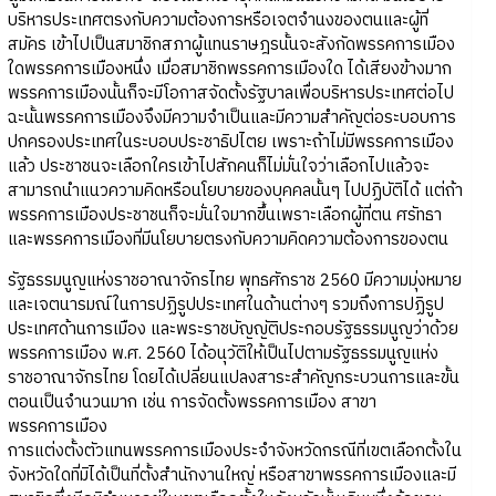
บริหารประเทศตรงกับความต้องการหรือเจตจำนงของตนและผู้ที่
สมัคร เข้าไปเป็นสมาชิกสภาผู้แทนราษฎรนั้นจะสังกัดพรรคการเมือง
ใดพรรคการเมืองหนึ่ง เมื่อสมาชิกพรรคการเมืองใด ได้เสียงข้างมาก
พรรคการเมืองนั้นก็จะมีโอกาสจัดตั้งรัฐบาลเพื่อบริหารประเทศต่อไป
ฉะนั้นพรรคการเมืองจึงมีความจำเป็นและมีความสำคัญต่อระบอบการ
ปกครองประเทศในระบอบประชาธิปไตย เพราะถ้าไม่มีพรรคการเมือง
แล้ว ประชาชนจะเลือกใครเข้าไปสักคนก็ไม่มั่นใจว่าเลือกไปแล้วจะ
สามารถนำแนวความคิดหรือนโยบายของบุคคลนั้นๆ ไปปฏิบัติได้ แต่ถ้า
พรรคการเมืองประชาชนก็จะมั่นใจมากขึ้นเพราะเลือกผู้ที่ตน ศรัทธา
และพรรคการเมืองที่มีนโยบายตรงกับความคิดความต้องการของตน
รัฐธรรมนูญแห่งราชอาณาจักรไทย พุทธศักราช 2560 มีความมุ่งหมาย
และเจตนารมณ์ในการปฏิรูปประเทศในด้านต่างๆ รวมถึงการปฏิรูป
ประเทศด้านการเมือง และพระราชบัญญัติประกอบรัฐธรรมนูญว่าด้วย
พรรคการเมือง พ.ศ. 2560 ได้อนุวัติให้เป็นไปตามรัฐธรรมนูญแห่ง
ราชอาณาจักรไทย โดยได้เปลี่ยนแปลงสาระสำคัญกระบวนการและขั้น
ตอนเป็นจำนวนมาก เช่น การจัดตั้งพรรคการเมือง สาขา
พรรคการเมือง
การแต่งตั้งตัวแทนพรรคการเมืองประจำจังหวัดกรณีที่เขตเลือกตั้งใน
จังหวัดใดที่มิได้เป็นที่ตั้งสำนักงานใหญ่ หรือสาขาพรรคการเมืองและมี