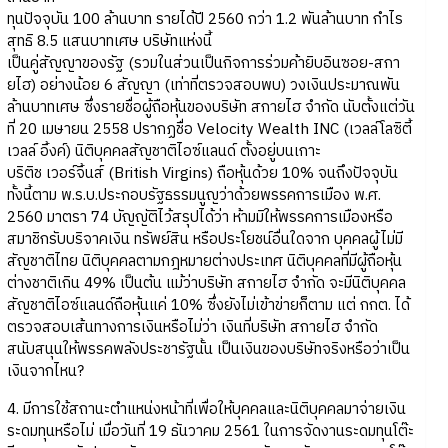
ทุนปัจจุบัน 100 ล้านบาท รายได้ปี 2560 กว่า 1.2 พันล้านบาท กำไร
สุทธิ 8.5 แสนบาทเศษ บริษัทแห่งนี้
เป็นคู่สัญญาของรัฐ (รวมในส่วนเป็นกิจการร่วมค้ายิบอินซอย-สกา
ยไฮ) อย่างน้อย 6 สัญญา (เท่าที่ตรวจสอบพบ) วงเงินประมาณพัน
ล้านบาทเศษ ซึ่งรายชื่อผู้ถือหุ้นของบริษัท สกายไฮ จำกัด นับตั้งแต่วัน
ที่ 20 เมษายน 2558 ปรากฏชื่อ Velocity Wealth INC (เวลล์โลซิตี้
เวลล์ อิ้งค์) นิติบุคคลสัญชาติไอซ์แลนด์ ตั้งอยู่บนเกาะ
บริติช เวอร์จิ้นส์ (British Virgins) ถือหุ้นด้วย 10% จนถึงปัจจุบัน
ทั้งนี้ตาม พ.ร.บ.ประกอบรัฐธรรมนูญว่าด้วยพรรคการเมือง พ.ศ.
2560 มาตรา 74 บัญญัติไว้สรุปได้ว่า ห้ามมิให้พรรคการเมืองหรือ
สมาชิกรับบริจาคเงิน ทรัพย์สิน หรือประโยชน์อื่นใดจาก บุคคลผู้ไม่มี
สัญชาติไทย นิติบุคคลตามกฎหมายต่างประเทศ นิติบุคคลที่มีผู้ถือหุ้น
ต่างชาติเกิน 49% เป็นต้น แม้ว่าบริษัท สกายไฮ จำกัด จะมีนิติบุคคล
สัญชาติไอซ์แลนด์ถือหุ้นแค่ 10% ซึ่งยังไม่เข้าข่ายก็ตาม แต่ กกต. ได้
ตรวจสอบเส้นทางการเงินหรือไม่ว่า เงินที่บริษัท สกายไฮ จำกัด
สนับสนุนให้พรรคพลังประชารัฐนั้น เป็นเงินของบริษัทจริงหรือว่าเป็น
เงินจากไหน?
4. มีการใช้สถานะตำแหน่งหน้าที่เพื่อให้บุคคลและนิติบุคคลมาจ่ายเงิน
ระดมทุนหรือไม่ เมื่อวันที่ 19 ธันวาคม 2561 ในการจัดงานระดมทุนโต๊ะ