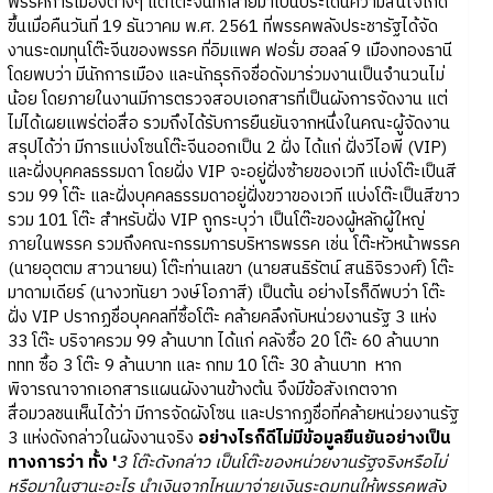
พรรคการเมืองต่างๆ แต่โต๊ะจีนที่กลายมาเป็นประเด็นความสนใจเกิด
ขึ้นเมื่อคืนวันที่ 19 ธันวาคม พ.ศ. 2561 ที่พรรคพลังประชารัฐได้จัด
งานระดมทุนโต๊ะจีนของพรรค ที่อิมแพค ฟอรั่ม ฮอลล์ 9 เมืองทองธานี
โดยพบว่า มีนักการเมือง และนักธุรกิจชื่อดังมาร่วมงานเป็นจำนวนไม่
น้อย โดยภายในงานมีการตรวจสอบเอกสารที่เป็นผังการจัดงาน แต่
ไม่ได้เผยแพร่ต่อสื่อ รวมถึงได้รับการยืนยันจากหนึ่งในคณะผู้จัดงาน
สรุปได้ว่า มีการแบ่งโซนโต๊ะจีนออกเป็น 2 ฝั่ง ได้แก่ ฝั่งวีไอพี (VIP)
และฝั่งบุคคลธรรมดา โดยฝั่ง VIP จะอยู่ฝั่งซ้ายของเวที แบ่งโต๊ะเป็นสี
รวม 99 โต๊ะ และฝั่งบุคคลธรรมดาอยู่ฝั่งขวาของเวที แบ่งโต๊ะเป็นสีขาว
รวม 101 โต๊ะ สำหรับฝั่ง VIP ถูกระบุว่า เป็นโต๊ะของผู้หลักผู้ใหญ่
ภายในพรรค รวมถึงคณะกรรมการบริหารพรรค เช่น โต๊ะหัวหน้าพรรค
(นายอุตตม สาวนายน) โต๊ะท่านเลขา (นายสนธิรัตน์ สนธิจิรวงศ์) โต๊ะ
มาดามเดียร์ (นางวทันยา วงษ์โอภาสี) เป็นต้น อย่างไรก็ดีพบว่า โต๊ะ
ฝั่ง VIP ปรากฏชื่อบุคคลที่ซื้อโต๊ะ คล้ายคลึงกับหน่วยงานรัฐ 3 แห่ง
33 โต๊ะ บริจาครวม 99 ล้านบาท ได้แก่ คลังซื้อ 20 โต๊ะ 60 ล้านบาท
ททท ซื้อ 3 โต๊ะ 9 ล้านบาท และ กทม 10 โต๊ะ 30 ล้านบาท หาก
พิจารณาจากเอกสารแผนผังงานข้างต้น จึงมีข้อสังเกตจาก
สื่อมวลชนเห็นได้ว่า มีการจัดผังโซน และปรากฏชื่อที่คล้ายหน่วยงานรัฐ
3 แห่งดังกล่าวในผังงานจริง
อย่างไรก็ดีไม่มีข้อมูลยืนยันอย่างเป็น
ทางการว่า ทั้ง '
3 โต๊ะดังกล่าว เป็นโต๊ะของหน่วยงานรัฐจริงหรือไม่
หรือมาในฐานะอะไร นำเงินจากไหนมาจ่ายเงินระดมทุนให้พรรคพลัง