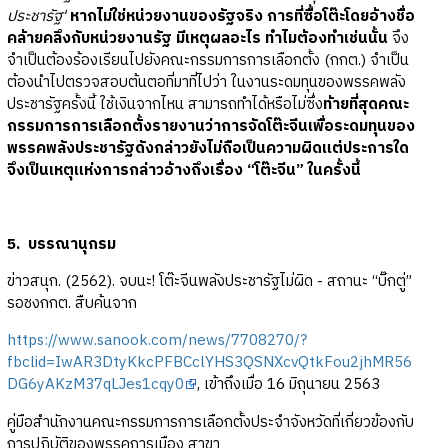
ประชารัฐ'
หากไม่ใช่หน่วยงานของรัฐจริง การที่ซื้อโต๊ะโดยอ้างชื่อ
คล้ายคลึงกับหน่วยงานรัฐ มีเหตุผลอะไร ทำไมต้องทำเช่นนั้น
จึง
จำเป็นต้องร้องเรียนไปยังคณะกรรมการการเลือกตั้ง (กกต.) จำเป็น
ต้องนำไปตรวจสอบต้นตอที่มาที่ไปว่า ในงานระดมทุนของพรรคพลัง
ประชารัฐครั้งนี้ ใช้เงินจากไหน สามารถทำได้หรือไม่ซึ่ง
ท้ายที่สุดคณะ
กรรมการการเลือกตั้งรายงานว่าการจัดโต๊ะจีนเพื่อระดมทุนของ
พรรคพลังประชารัฐดังกล่าวยังไม่ถือเป็นความผิดแต่ประการใด
จึงเป็นเหตุแห่งการกล่าวอ้างถึงเรื่อง “โต๊ะจีน” ในครั้งนี้
5. บรรณานุกรม
ข่าวสนุก. (2562). จบนะ! โต๊ะจีนพลังประชารัฐไม่ผิด - สถานะ “บิ๊กตู่”
รอชงกกต. สืบค้นจาก
https://www.sanook.com/news/7708270/?
fbclid=IwAR3DtyKkcPFBCclYHS3QSNXcvQtkFou2jhMR56
DG6yAKzM37qLJes1cqy0
, เข้าถึงเมื่อ 16 มิถุนายน 2563
คู่มือสำนักงานคณะกรรมการการเลือกตั้งประจำจังหวัดที่เกี่ยวข้องกับ
การปฏิบัติของพรรคการเมือง สาขา