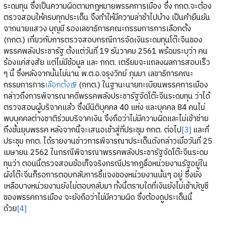
ระดมทุน ซึ่งเป็นความผิดตามกฎหมายพรรคการเมือง ซึ่ง กกต.จะต้อง
ตรวจสอบให้ครบทุกประเด็น จึงทำให้มีความล่าช้าไปบ้าง เป็นคำยืนยัน
จากนายแสวง บุญมี รองเลขาธิการคณะกรรมการการเลือกตั้ง
(กกต.) เกี่ยวกับการตรวจสอบกรณีการจัดเงินระดมทุนโต๊ะจีนของ
พรรคพลังประชารัฐ ตั้งแต่วันที่ 19 ธันวาคม 2561 พร้อมระบุว่า คน
ร้องแค่สงสัย แต่ไม่มีข้อมูล และ กกต. เตรียมจะแถลงผลการสอบเร็ว
ๆ นี้ ซึ่งหลังจากนั้นไม่นาน พ.ต.อ.จรุงวิทย์ ภุมมา เลขาธิการคณะ
กรรมการการ
เลือกตั้ง
(กกต.) ในฐานะนายทะเบียนพรรคการเมือง
กล่าวถึงการพิจารณาคดีพรรคพลังประชารัฐจัดโต๊ะจีนระดมทุน ว่าได้
ตรวจสอบผู้บริจาคแล้ว ซึ่งมีนิติบุคคล 40 แห่ง และบุคคล 84 คนไม่
พบบุคคลต่างชาติร่วมบริจาคเงิน จึงถือว่าไม่มีความผิดและไม่เข้าข่าย
ถึงขั้นยุบพรรค หลังจากนี้จะเสนอเข้าสู่ที่ประชุม กกต. ต่อไป
[3]
และที่
ประชุม กกต. ได้รายงานข่าวการพิจารณาประเด็นดังกล่าวเมื่อวันที่ 25
เมษายน 2562 ในกรณีพิจารณาพรรคพลังประชารัฐจัดโต๊ะจีนระดม
ทุนว่า ตอนนี้ตรวจสอบข้อเท็จจริงกรณีปรากฏชื่อหน่วยงานรัฐอยู่ใน
ผังโต๊ะจีนก็รอการตอบกลับการชี้แจงของหน่วยงานนั้นๆ อยู่ ซึ่งยัง
เหลือบางหน่วยงานยังไม่ตอบกลับมา ทั้งนี้ตราบใดที่เงินยังไม่เข้าบัญชี
ของพรรคการเมือง จะยังถือว่าไม่มีความผิด ซึ่งต้องดูประเด็นนี้
ด้วย
[4]