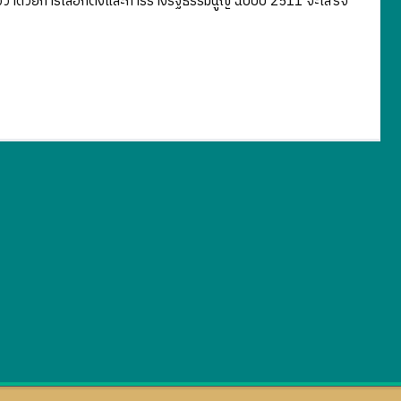
่าด้วยการเลือกตั้งและการร่างรัฐธรรมนูญ ฉบับปี 2511 จะเสร็จ