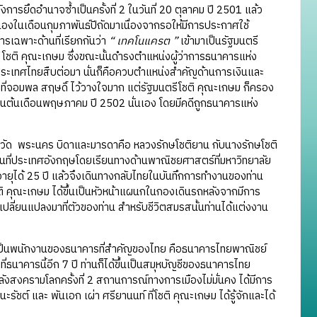
ารยึดอำนาจซ้ำเป็นครั้งที่ 2 ในวันที่ 20 ตุลาคม ปี 2501 แล้ว
องในเดือนกุมภาพันธ์ปีถัดมาเนื่องจากรอให้มีการประกาศใช้
เฉพาะด้านที่เรียกกันว่า
“ เทคโนแครต ”
เข้ามาเป็นรัฐมนตรี
้ โชติ คุณะเกษม ซึ่งขณะนั้นดำรงตำแหน่งผู้ว่าการธนาคารแห่ง
ประเทศไทยสืบต่อมา นั่นก็คือควบตำแหน่งสำคัญด้านการเงินและ
ลังที่จอมพล สฤษดิ์ ไว้วางใจมาก แต่รัฐมนตรีโชติ คุณะเกษม ก็ครอง
อนต้นเดือนพฤษภาคม ปี 2502 นั่นเอง โดยมีคดีถูกธนาคารแห่ง
งหวัด พระนคร บิดาและมารดาคือ หลวงรักษโชติยาน กับนางรักษโชติ
ียนที่ประเทศอังกฤษโดยเรียนทางด้านพาณิชยศาสตร์ที่มหาวิทยาลัย
ายุได้ 25 ปี แล้วจึงเดินทางกลับไทยในบันทึกการทำงานของท่าน
โชติ คุณะเกษม ได้ขึ้นเป็นหัวหน้าแผนกในกองเดินรถหลังจากมีการ
ลี่ยนแปลงมาที่ตัวของท่าน สำหรับชีวิตสมรสนั้นท่านได้แต่งงาน
็นพนักงานของธนาคารที่สำคัญของไทย คือธนาคารไทยพาณิชย์
าคารนี้อีก 7 ปี ท่านก็ได้ขึ้นเป็นสมุหบัญชีของธนาคารไทย
งสงครามโลกครั้งที่ 2 สถานการณ์ทางการเมืองไม่มั่นคง ได้มีการ
 และ พันเอก เผ่า ศรียานนท์ ที่โชติ คุณะเกษม ได้รู้จักและได้