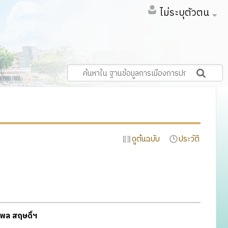
ไม่ระบุตัวตน
ดูต้นฉบับ
ประวัติ
มพล สฤษดิ์ฯ