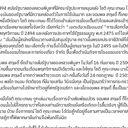
มัยรัฐบาลของหลวงพิบูลฯที่มีคณะรัฐประหารหนุนหลัง โชติ คุณะเกษม ได้
นถุงเงินของรัฐบาลที่มีความคล่องตัวในการใช้เงินมาก และจอมพล สฤษดิ์ ก็
กหนึ่งปีต่อมา โชติ คุณะเกษม ก็ได้โดดเข้าเล่นการเมืองเต็มตัวโดยลงสมัครเข้า
ยวเรียงหมายเลขทั้งจังหวัด เรียกกันว่า
“ เขตเดียวเรียงเบอร์ ”
การเลือกตั้ง
ฤศจิกายน ปี 2494 และหลังการประกาศใช้รัฐธรรมนูญ พ.ศ.2475 แก้ไขเพิ่มเ
น ”
อันเป็นผู้สมัครที่มีแนวทางสนับสนุนรัฐบาล คราวนั้นพรรคประชาธิปัตย์ท
กลุ่มของคุณโชติ ชนะเลือกตั้ง ท่านจึงได้เป็นผู้แทนราษฎร ในปี 2495 และในป
ษัทสหโรงแรมไทยและการท่องเที่ยว จำกัด ขึ้นเพื่อดำเนินกิจการโรงแรมเอราวั
ฤษดิ์ ยึดอำนาจล้มรัฐบาลของหลวงพิบูลฯ ในวันที่ 16 กันยายน ปี 2500 แล
ยขึ้นมาตอนต้นเดือนพฤศจิกายนปีเดียวกัน และให้คุณ โชติ คุณะเกษม มาเ
อมพล สฤษดิ์ มากกว่าพลตำรวจเอก เผ่า ครั้นถึงวันที่ 24 กรกฎาคม ปี 250
 พลโท ถนอม กิตติขจร ที่มีนายเสริม วินิจฉัยกุล เป็นรัฐมนตรีว่าการกระทรวง
ป็นต้องเดินทางไปรักษาตัวอยู่ที่สหรัฐอเมริกา และเมื่อจอมพล สฤษดิ์ ขึ้นเป็น
อโชติ คุณะเกษม ถูกเล่นงานเรื่องการจ้างพิมพ์ธนบัตร จอมพล สฤษดิ์ ก็ให
นั้นไม่มีใครทราบว่าทั้งสองท่านมีความขัดแย้งหรือเกิดอะไรขึ้นจริงๆ ผู้ที่เป็
าย ป๋วย อี้งภากรณ์ โชติ คุณะเกษม ได้ต่อสู้คดีอยู่ถึงสามศาลเป็นเวลาหลาย
ลฎีกาก็พิพากษายืนท่านจึงพ้นคดีไม่ผิด