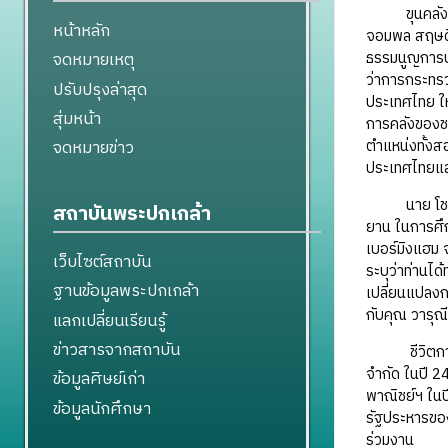
ขุนคลังของจอ
หน้าหลัก
จอมพล สฤษดิ์
ธรรมนูญการปก
จดหมายเหตุ
ว่าการกระทรว
ปรับปรุงล่าสุด
ประเทศไทย ให
สุ่มหน้า
การคลังของชาต
ตำแหน่งทั้งส
จดหมายข่าว
ประเทศไทยและ
นาย โชติ คุณ
สถาบันพระปกเกล้า
ยาน ในการศึก
เบอร์มิงแฮม 
เว็บไซต์สถาบัน
ระบุว่าท่านได
ฐานข้อมูลพระปกเกล้า
เปลี่ยนแปลงก
กับคุณ วารุณ
แลกเปลี่ยนเรียนรู้
ข่าวสารจากสถาบัน
ชีวิตการทำง
จำกัด ในปี 2
ข้อมูลศิษย์เก่า
พาณิชย์ฯ ในป
ข้อมูลนักศึกษา
รัฐประหารของ
ร่วมงาน