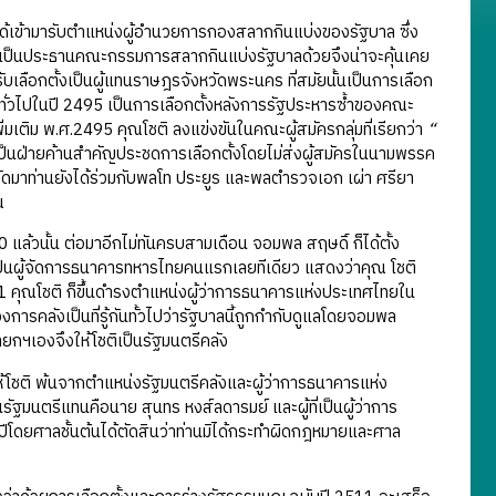
เข้ามารับตำแหน่งผู้อำนวยการกองสลากกินแบ่งของรัฐบาล ซึ่ง
เคยเป็นประธานคณะกรรมการสลากกินแบ่งรัฐบาลด้วยจึงน่าจะคุ้นเคย
รับเลือกตั้งเป็นผู้แทนราษฎรจังหวัดพระนคร ที่สมัยนั้นเป็นการเลือก
ทั่วไปในปี 2495 เป็นการเลือกตั้งหลังการรัฐประหารซ้ำของคณะ
ติม พ.ศ.2495 คุณโชติ ลงแข่งขันในคณะผู้สมัครกลุ่มที่เรียกว่า
“
ี่เป็นฝ่ายค้านสำคัญประชดการเลือกตั้งโดยไม่ส่งผู้สมัครในนามพรรค
ีถัดมาท่านยังได้ร่วมกับพลโท ประยูร และพลตำรวจเอก เผ่า ศรียา
ณ
้วนั้น ต่อมาอีกไม่ทันครบสามเดือน จอมพล สฤษดิ์ ก็ได้ตั้ง
ป็นผู้จัดการธนาคารทหารไทยคนแรกเลยทีเดียว แสดงว่าคุณ โชติ
1 คุณโชติ ก็ขึ้นดำรงตำแหน่งผู้ว่าการธนาคารแห่งประเทศไทยใน
การคลังเป็นที่รู้กันทั้วไปว่ารัฐบาลนี้ถูกกำกับดูแลโดยจอมพล
นายกฯเองจึงให้โชติเป็นรัฐมนตรีคลัง
้โชติ พ้นจากตำแหน่งรัฐมนตรีคลังและผู้ว่าการธนาคารแห่ง
นรัฐมนตรีแทนคือนาย สุนทร หงส์ลดารมย์ และผู้ที่เป็นผู้ว่าการ
ปีโดยศาลชั้นต้นได้ตัดสินว่าท่านมิได้กระทำผิดกฎหมายและศาล