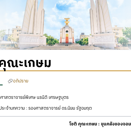
 คุณะเกษม
อภิปราย
ง : ศาสตราจารย์พิเศษ นรนิติ เศรษฐบุตร
ฒิประจำบทความ : รองศาสตราจารย์ ดร.นิยม รัฐอมฤต
โชติ คุณะเกษม : ขุนคลังของจอ