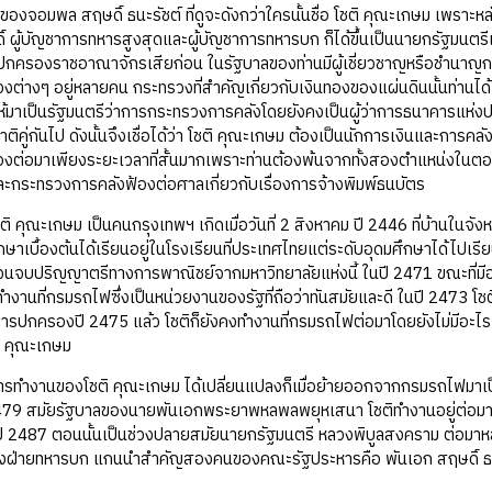
มพล สฤษดิ์ ธนะรัชต์ ที่ดูจะดังกว่าใครนั้นชื่อ โชติ คุณะเกษม เพราะหลังก
 ผู้บัญชาการทหารสูงสุดและผู้บัญชาการทหารบก ก็ได้ขึ้นเป็นนายกรัฐมนตรีเ
ครองราชอาณาจักรเสียก่อน ในรัฐบาลของท่านมีผู้เชี่ยวชาญหรือชำนาญการ
งต่างๆ อยู่หลายคน กระทรวงที่สำคัญเกี่ยวกับเงินทองของแผ่นดินนั้นท่านได
้มาเป็นรัฐมนตรีว่าการกระทรวงการคลังโดยยังคงเป็นผู้ว่าการธนาคารแห่ง
ิคู่กันไป ดังนั้นจึงเชื่อได้ว่า โชติ คุณะเกษม ต้องเป็นนักการเงินและการค
องต่อมาเพียงระยะเวลาที่สั้นมากเพราะท่านต้องพ้นจากทั้งสองตำแหน่งในต
กระทรวงการคลังฟ้องต่อศาลเกี่ยวกับเรื่องการจ้างพิมพ์ธนบัตร
ะเกษม เป็นคนกรุงเทพฯ เกิดเมื่อวันที่ 2 สิงหาคม ปี 2446 ที่บ้านในจั
ษาเบื้องต้นได้เรียนอยู่ในโรงเรียนที่ประเทศไทยแต่ระดับอุดมศึกษาได้ไปเร
จนจบปริญญาตรีทางการพาณิชย์จากมหาวิทยาลัยแห่งนี้ ในปี 2471 ขณะที่มีอ
้ทำงานที่กรมรถไฟซึ่งเป็นหน่วยงานของรัฐที่ถือว่าทันสมัยและดี ในปี 2473 
ารปกครองปี 2475 แล้ว โชติก็ยังคงทำงานที่กรมรถไฟต่อมาโดยยังไม่มีอะไรเป
ี คุณะเกษม
านของโชติ คุณะเกษม ได้เปลี่ยนแปลงก็เมื่อย้ายออกจากกรมรถไฟมาเป
479 สมัยรัฐบาลของนายพันเอกพระยาพหลพลพยุหเสนา โชติทำงานอยู่ต่อมาที่ธน
ี 2487 ตอนนั้นเป็นช่วงปลายสมัยนายกรัฐมนตรี หลวงพิบูลสงคราม ต่อมาหลั
ฝ่ายทหารบก แกนนำสำคัญสองคนของคณะรัฐประหารคือ พันเอก สฤษดิ์ ธนะรัชต์