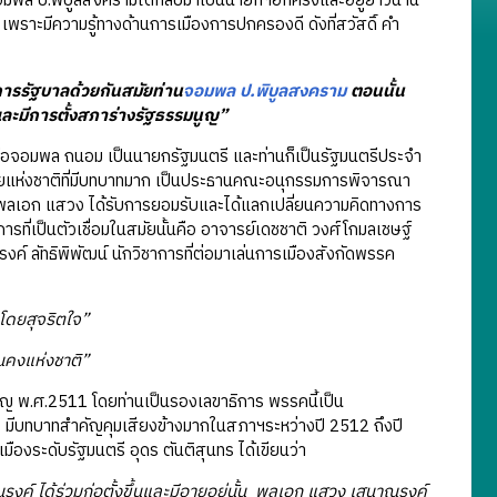
มพล ป.พิบูลสงครามได้กลับมาเป็นนายกฯอีกครั้งและอยู่ยาวนาน
เพราะมีความรู้ทางด้านการเมืองการปกครองดี ดังที่สวัสดิ์ คำ
งการรัฐบาลด้วยกันสมัยท่าน
จอมพล ป.พิบูลสงคราม
ตอนนั้น
และมีการตั้งสภาร่างรัฐธรรมนูญ”
่อจอมพล ถนอม เป็นนายกรัฐมนตรี และท่านก็เป็นรัฐมนตรีประจำ
จัยแห่งชาติที่มีบทบาทมาก เป็นประธานคณะอนุกรรมการพิจารณา
 พลเอก แสวง ได้รับการยอมรับและได้แลกเปลี่ยนความคิดทางการ
การที่เป็นตัวเชื่อมในสมัยนั้นคือ อาจารย์เดชชาติ วงศ์โกมลเชษฐ์
งค์ ลัทธิพิพัฒน์ นักวิชาการที่ต่อมาเล่นการเมืองสังกัดพรรค
โดยสุจริตใจ”
นคงแห่งชาติ”
ญ พ.ศ.2511 โดยท่านเป็นรองเลขาธิการ พรรคนี้เป็น
2 มีบทบาทสำคัญคุมเสียงข้างมากในสภาฯระหว่างปี 2512 ถึงปี
งระดับรัฐมนตรี อุดร ตันติสุนทร ได้เขียนว่า
์ ได้ร่วมก่อตั้งขึ้นและมีอายุอยู่นั้น พลเอก แสวง เสนาณรงค์