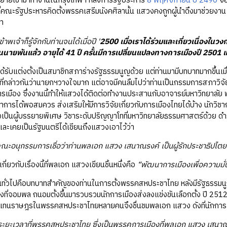
ยเข้ามาทำงานในกรุงเทพฯ หลังการรัฐประหาร
8 พฤศจิกายน ปี 2490
จอ
ที่คณะรัฐประหารคิดตั้งพรรคเสรีมนังคศิลานั้น แสวงคงถูกผู้นำดึงมาช่วยงาน 
ว่า
ข้าพเจ้าก็รู้จักกับท่านจนได้เมื่อปี '
2500 เมื่อเราได้ร่วมและเกี่ยวเนื่องในว
นนายพันแล้ว อายุได้ 41 ปี ครั้นมีการเปลี่ยนแปลงทางการเมืองปี 2501 
แต่งตั้งเป็นสมาชิกสภาร่างรัฐธรรมนูญด้วย แต่ท่านมามีบทบาทมากขึ้นเมื
ี่กล่าวกันว่านายกฯวางใจมาก แต่อาจมีคนลืมไปว่าท่านเป็นกรรมการสภาวิ
มือง ซึ่งงานนี้ทำให้แสวงได้ติดต่อทำงานประสานกับอาจารย์มหาวิทยาลัย
ชาการได้พอสมควร ส่งเสริมให้มีการวิจัยเกี่ยวกับการเมืองไทยได้บ้าง นักวิชา
ยังเป็นผู้บรรยายพิเศษ วิชาระดับปริญญาโทที่มหาวิทยาลัยธรรมศาสตร์ด้วย ดำร
และเคยเป็นรัฐมนตรีได้เขียนถึงแสวงเอาไว้ว่า
ณะอนุกรรมการเชื่อว่าท่านพลเอก แสวง เสนาณรงค์ เป็นผู้รักประชาธิปไตย
กับเรื่องนี้ที่พลเอก แสวงเขียนชิ้นหนึ่งคือ
“พัฒนาการเมืองเพื่อความมั่
ทั่วไปคือบทบาทสำคัญของท่านในการตั้งพรรคสหประชาไทย หลังมีรัฐธรรมนู
ที่จอมพล ถนอมตั้งขึ้นมารวบรวมนักการเมืองส่งลงแข่งขันเลือกตั้ง ปี 251
แทนราษฎรในพรรคสหประชาไทยหลายคนจึงชื่นชมพลเอก แสวง ดังที่นักการเมือ
ยะเวลาที่พรรคสหประชาไทย ซึ่งเป็นพรรคการเมืองที่พลเอก แสวง เสนาณรงค