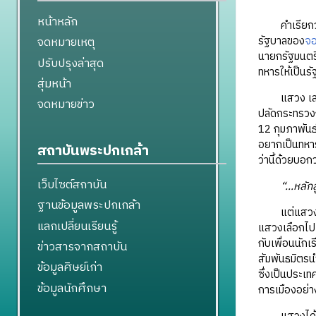
หน้าหลัก
คำเรียกว
รัฐบาลของ
จอ
จดหมายเหตุ
นายกรัฐมนตรี
ปรับปรุงล่าสุด
ทหารให้เป็นรั
สุ่มหน้า
แสวง เสนาณรง
จดหมายข่าว
ปลัดกระทรวงกล
12 กุมภาพันธ
อยากเป็นทหารเ
สถาบันพระปกเกล้า
ว่านี้ด้วยบอกว
เว็บไซต์สถาบัน
“...หลั
ฐานข้อมูลพระปกเกล้า
แต่แสวง เสนา
แลกเปลี่ยนเรียนรู้
แสวงเลือกไปเ
กับเพื่อนนัก
ข่าวสารจากสถาบัน
สัมพันธมิตรน
ข้อมูลศิษย์เก่า
ซึ่งเป็นประเท
ข้อมูลนักศึกษา
การเมืองอย่าง