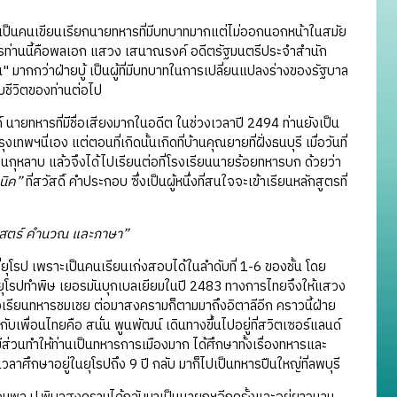
เป็นคนเขียนเรียกนายทหารที่มีบทบาทมากแต่ไม่ออกนอกหน้าในสมัย
ารท่านนี้คือพลเอก แสวง เสนาณรงค์ อดีตรัฐมนตรีประจำสำนัก
มากกว่าฝ่ายบู้ เป็นผู้ที่มีบทบาทในการเปลี่ยนแปลงร่างของรัฐบาล
ับชีวิตของท่านต่อไป
ทหารที่มีชื่อเสียงมากในอดีต ในช่วงเวลาปี 2494 ท่านยังเป็น
ฯนี่เอง แต่ตอนที่เกิดนั้นเกิดที่บ้านคุณยายที่ฝั่งธนบุรี เมื่อวันที่
วนกุหลาบ แล้วจึงได้ไปเรียนต่อที่โรงเรียนนายร้อยทหารบก ด้วยว่า
นิค”
ที่สวัสดิ์ คำประกอบ ซึ่งเป็นผู้หนึ่งที่สนใจจะเข้าเรียนหลักสูตรที่
าศาสตร์ คำนวณ และภาษา”
โรป เพราะเป็นคนเรียนเก่งสอบได้ในลำดับที่ 1-6 ของชั้น โดย
 ในยุโรปทำพิษ เยอรมันบุกเบลเยียมในปี 2483 ทางการไทยจึงให้แสวง
งเรียนทหารชมเชย ต่อมาสงครามก็ตามมาถึงอิตาลีอีก คราวนี้ฝ่าย
ื่อนไทยคือ สนั่น พูนพัฒน์ เดินทางขึ้นไปอยู่ที่สวิตเซอร์แลนด์
มีส่วนทำให้ท่านเป็นทหารการเมืองมาก ได้ศึกษาทั้งเรื่องทหารและ
าศึกษาอยู่ในยุโรปถึง 9 ปี กลับ มาก็ไปเป็นทหารปืนใหญ่ที่ลพบุรี