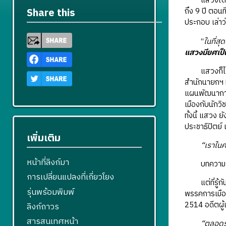
แสวงได้ย้า
ถึง 9 ปี ตอน
Share this
ประกอบ เล่า
“
ในที่สุด
แสวงมียศเป็
แสวงก็ได้รับ
สำนักนายกฯ ท
แผนพัฒนาการเ
เมืองกับนักวิ
ทั้งนี้ แสวง 
ประชาธิปัตย์ 
เพิ่มเติม
“เราในค
หน้าที่ลิงก์มา
บทความเกี่ยว
การเปลี่ยนแปลงที่เกี่ยวโยง
แต่ที่รู้กัน
รุ่นพร้อมพิมพ์
พรรคการเมือง
2514 อดีตผู้
ลิงก์ถาวร
สารสนเทศหน้า
“ตลอดระ