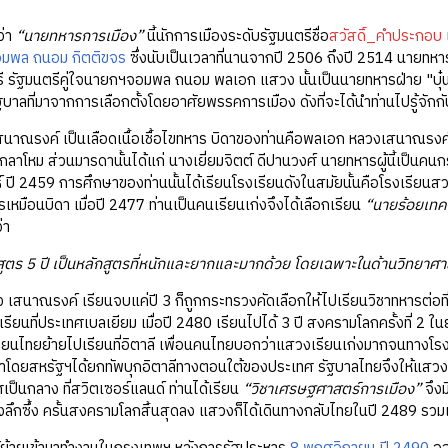
่า
“นายทหารการเมือง”
นี้นักการเมืองระดับรัฐมนตรีชื่อ
สวัสดิ์_คำประกอบ
มพล ถนอม กิตติขจร
ซึ่งนับเป็นเวลาที่นานจากปี 2506 ถึงปี 2514 นายทห
 รัฐมนตรีคู่ใจนายกฯจอมพล ถนอม พลเอก แสวง นั้นเป็นนายทหารฝ่าย "บุ๋น" 
ฐบาลที่มาจากการเลือกตั้งโดยอาศัยพรรคการเมือง ดังที่จะได้นำท่านไปรู้จักก
ค์ เป็นเลือดเนื้อเชื้อไขทหาร บิดาของท่านคือพลเอก หลวงเสนาณรงค์ นาย
าโหม ส่วนมารดานั้นได้แก่ นางเยี่ยมจิตต์ ดีปานวงศ์ นายทหารผู้นี้เป็นคนกรุงเทพ
์ ปี 2459 การศึกษาของท่านนั้นได้เรียนโรงเรียนดังในสมัยนั้นคือโรงเรียนส
หมือนบิดา เมื่อปี 2477 ท่านเป็นคนเรียนเก่งจึงได้เลือกเรียน
“นายร้อยเทค
่า
กสูตร 5 ปี เป็นหลักสูตรที่หนักและยากและมากด้วย โดยเฉพาะในด้านวิทย
ณรงค์ เรียนจบแค่ปี 3 ก็ถูกกระทรวงคัดเลือกให้ไปเรียนวิชาทหารต่อที่ยุ
รียนที่ประเทศเบลเยียม เมื่อปี 2480 เรียนไปได้ 3 ปี สงครามโลกครั้งที่ 2
เรียนไทยย้ายไปเรียนที่อิตาลี เพื่อนคนไทยบอกว่าแสวงเรียนเก่งมากจนทางโร
ำโดยสหรัฐฯได้ยกทัพบุกอิตาลีทางตอนใต้ของประเทศ รัฐบาลไทยจึงให้แสวงกับเพ
ศเป็นกลาง ที่สวิตเซอร์แลนด์ ท่านได้เรียน
“วิชาเศรษฐศาสตร์การเมือง”
จึง
ลึกซึ้ง ครั้นสงครามโลกสิ้นสุดลง แสวงก็ได้เดินทางกลับไทยในปี 2489 รวมเวล