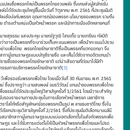
นแปลงชื่อพรรคใหม่เป็นพรรคไทยรวมพลัง ซึ่งเคยส่งผู้สมัครรับ
ังได้จัดประชุมใหญ่ขึ้นเมื่อวันที่ 7ตุลาคม พ.ศ. 2561 ที่ประชุมมีมติ
ี่ยนแปลงข้อบังคับพรรค อุดมการณ์ของพรรค นโยบายของพรรค รวมถึง
ย ดำรงตำแหน่งเป็นหัวหน้าพรรค และมีนักการเมืองอีกหลายคนที่
ยสุธรรม แสงประทุม นายณัฐวุฒิ ใสยเกื้อ นายเกรียง กัลป์ติ
มองว่าอาจเป็นพรรคที่จะมาร่วมเก็บคะแนนพรรค เพื่อนำคะแนนไปรวม
ญ่อย่างเพื่อไทย พรรคไทยรักษาชาติซึ่งเป็นพรรคที่แตกออกมา จึง
าชิกสภาผู้แทนราษฎรแบบบัญชีรายชื่อ และเห็นได้ชัดจากอดีตแกนนำ
รายชื่อของพรรคไทยรักษาชาติ แต่น่าเสียดายที่ต่อมาได้มีคำ
งกรรมการบริหารพรรคไทยรักษาชาติ
[3]
ื่อรองรับพรรคเพื่อไทย โดยเมื่อวันที่ 30 กันยายน พ.ศ. 2561
หม่ ซึ่งปรากฏว่า นายสมพงษ์ อมรวิวัฒน์ แกนนำของพรรคเพื่อไทย
ื่อธรรมได้จัดประชุมใหญ่วิสามัญครั้งที่ 1/2561 โดยมีวาระสำคัญ
บรองรายงานการประชุมในการเลือกหัวหน้าพรรค เลขาธิการ
าโลโก้หรือสัญลักษณ์ของพรรคเป็นรูป พ ลายธงชาติไทย ซึ่งใน
กประชุมวิสามัญครั้งที่ 2/2561 ซึ่งที่ประชุมมีมติเลือกนางนลินี
ั้งสมาชิกสภาผู้แทนราษฎรแบบแบ่งเขตเลือกตั้งในสังกัดพรรคเพื่อ
ทนราษฎร และได้รับการแต่งตั้งให้เป็นหัวหน้าพรรคเพื่อไทยและโปรด
พรรคเพื่อธรรมนั้นแม้จะส่งผู้สมัครรับเลือกตั้งในระบบเขตเลือกตั้ง