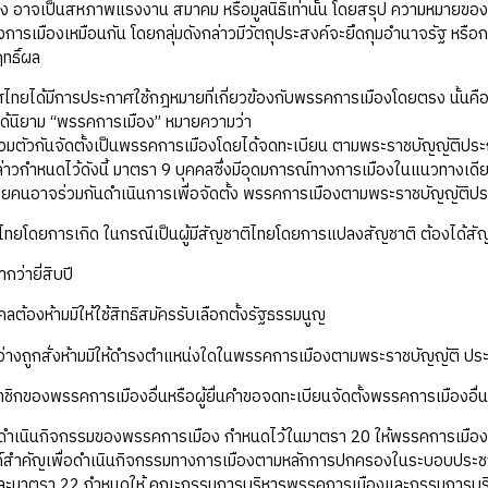
 อาจเป็นสหภาพแรงงาน สมาคม หรือมูลนิธิเท่านั้น โดยสรุป ความหมายของพรร
การเมืองเหมือนกัน โดยกลุ่มดังกล่าวมีวัตถุประสงค์จะยึดกุมอำนาจรัฐ หรือกล
ทธิ์ผล
้มีการประกาศใช้กฎหมายที่เกี่ยวข้องกับพรรคการเมืองโดยตรง นั้นคือ
ได้นิยาม “พรรคการเมือง” หมายความว่า
วมตัวกันจัดตั้งเป็นพรรคการเมืองโดยได้จดทะเบียน ตามพระราชบัญญัติประกอบ
าวกำหนดไว้ดังนี้ มาตรา 9 บุคคลซึ่งมีอุดมการณ์ทางการเมืองในแนวทางเดียวก
้อยคนอาจร่วมกันดําเนินการเพื่อจัดตั้ง พรรคการเมืองตามพระราชบัญญัติปร
ิไทยโดยการเกิด ในกรณีเป็นผู้มีสัญชาติไทยโดยการแปลงสัญชาติ ต้องได้สัญช
ำกว่ายี่สิบปี
คคลต้องห้ามมิให้ใช้สิทธิสมัครรับเลือกตั้งรัฐธรรมนูญ
หว่างถูกสั่งห้ามมิให้ดํารงตําแหน่งใดในพรรคการเมืองตามพระราชบัญญัติ ปร
าชิกของพรรคการเมืองอื่นหรือผู้ยื่นคําขอจดทะเบียนจัดตั้งพรรคการเมืองอื่
นกิจกรรมของพรรคการเมือง กำหนดไว้ในมาตรา 20 ให้พรรคการเมืองที่นาย
ค์สําคัญเพื่อดําเนินกิจกรรมทางการเมืองตามหลักการปกครองในระบอบประชาธิ
 และมาตรา 22 กำหนดให้ คณะกรรมการบริหารพรรคการเมืองและกรรมการบริหาร