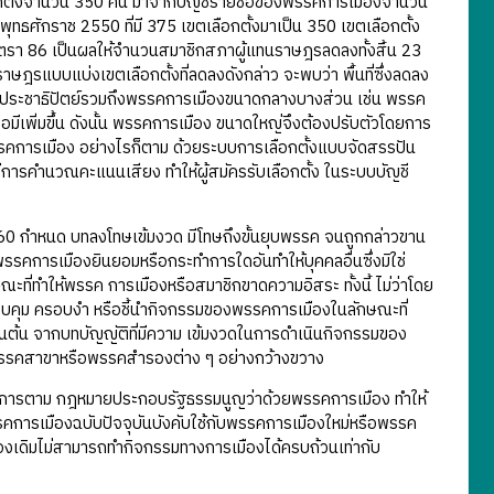
ตั้งจำนวน 350 คน มาจากบัญชีรายชื่อของพรรคการเมืองจำนวน
ศักราช 2550 ที่มี 375 เขตเลือกตั้งมาเป็น 350 เขตเลือกตั้ง
ตรา 86 เป็นผลให้จำนวนสมาชิกสภาผู้แทนราษฎรลดลงทั้งสิ้น 23
แบบแบ่งเขตเลือกตั้งที่ลดลงดังกล่าว จะพบว่า พื้นที่ซึ่งลดลง
รคประชาธิปัตย์รวมถึงพรรคการเมืองขนาดกลางบางส่วน เช่น พรรค
เพิ่มขึ้น ดังนั้น พรรคการเมือง ขนาดใหญ่จึงต้องปรับตัวโดยการ
รรคการเมือง อย่างไรก็ตาม ด้วยระบบการเลือกตั้งแบบจัดสรรปัน
การคำนวณคะแนนเสียง ทำให้ผู้สมัครรับเลือกตั้ง ในระบบบัญชี
กำหนด บทลงโทษเข้มงวด มีโทษถึงขั้นยุบพรรค จนถูกกล่าวขาน
พรรคการเมืองยินยอมหรือกระทำการใดอันทำให้บุคคลอื่นซึ่งมิใช่
ี่ทำให้พรรค การเมืองหรือสมาชิกขาดความอิสระ ทั้งนี้ ไม่ว่าโดย
ควบคุม ครอบงำ หรือชี้นำกิจกรรมของพรรคการเมืองในลักษณะที่
ป็นต้น จากบทบัญญัติที่มีความ เข้มงวดในการดำเนินกิจกรรมของ
ณ์พรรคสาขาหรือพรรคสำรองต่าง ๆ อย่างกว้างขวาง
ินการตาม กฎหมายประกอบรัฐธรรมนูญว่าด้วยพรรคการเมือง ทำให้
คการเมืองฉบับปัจจุบันบังคับใช้กับพรรคการเมืองใหม่หรือพรรค
ืองเดิมไม่สามารถทำกิจกรรมทางการเมืองได้ครบถ้วนเท่ากับ