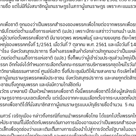
ายชื่อ แต่ไม่มีที่นั่งสมาชิกผู้แทนราษฎรในสภาผู้แทนราษฎร เพราะคะแนนรว
อชาติ ถูกมองว่าเป็นพรรคสำรองของพรรคเพื่อไทยต่อจากพรรคเพื่อธรรม ร
ธิปไตยต่อต้านเผด็จการแห่งชาติ (นปช.) เพราะมีกระแสข่าวว่าแกนนำ นปช. จ
ผู้ร่วมก่อตั้งพรรคเพื่อชาติ มีนายจตุพร พรหมพันธุ์ และนายยงยุทธ ติยะไพ
หญ่ของพรรคครั้งที่ 1/2561 เมื่อวันที่ 7 ตุลาคม พ.ศ. 2561 และเมื่อวันที่
ลสำโรง จังหวัดสมุทรปราการ ซึ่งห้างสรรพสินค้าดังกล่าวมักถูกมองว่าเป็นแหล
ตยต่อต้านเผด็จการแห่งชาติ (นปช.) ซึ่งก็พบว่าผู้เข้าร่วมประชุมส่วนใหญ่เป
พรรค อีกทั้งยังได้กำหนดการเลือกตั้งคณะกรรมการบริหารพรรคชุดใหม่ใรวัน
าวิทยาลัยธรรมศาสตร์ ศูนย์รังสิต ซึ่งที่ประชุมมีมติให้นายสงคราม กิจเลิศไพ
ภาผู้แทนราษฎรพรรคพลังประชาชน จังหวัดสมุทรปราการ และเคยถูกตัดสิทธิท
าชนซึ่งถูกยุบพรรค และยังมีความใกล้ชิดกับ
นวัตร มาหลายปี เป็นหัวหน้าพรรคเพื่อชาติ ทั้งนี้พรรคเพื่อชาติได้ส่งผู้สมัครรั
ราษฎรจากระบบเขตเลือกตั้ง แต่เนื่องจากคะแนนเลือกตั้งจากระบบเขตทั้งปร
้พรรคเพื่อชาติได้ที่นั่งสมาชิกสภาผู้แทนราษฎรแบบบัญชีรายชื่อจำนวน 5 คน
วร์ เจริญเมือง กล่าวถึงกรณีที่แกนนำพรรคเพื่อไทย ได้แยกไปตั้งพรรคใหม่ด
ให้ประชาชนที่ไม่ยึดติดกับพรรคเดิมทางการเมืองอาจมองว่าเป็นพรรคสำรอง
ล็กเพื่ออุดช่องว่างและเติมเต็มทางการเมืองนำไปสู่การจัดตั้งรัฐบาลในอนา