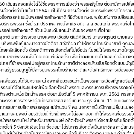
60 เดิมแรกจดแจ้งได้ใช้ชื่อพรรคการเมืองว่า พรรครัฐไทย ต่อมามีการเปลี่ย
รเลือกตั้งทั่วไปเมื่อปี 2554 แต่ไม่ได้รับการเลือกตั้ง จนกระทั่งพรรคไทยรวมพล
ลงชื่อพรรคใหม่เป็นพรรคไทยรักษาชาติ ที่มีตัวย่อ ทษช. พร้อมกับการเปล
ิหารพรรค ซึ่งมี ร.ท.ปรีชาพล พงษ์พานิช อดีต ส.ส.ขอนแก่น พรรคเพื่อไท
พรรคไทยรักษาชาติ ล้วนเป็นระดับแกนนำเดิมของพรรคเพื่อไทย
ิ ธาดาธำรงเวช นายแพทย์ เชิดชัย ตันติศิรินทร์ นายจาตุรนต์ ฉายแสง นา
ัย นริพทะพันธุ์ และนางสาวขัตติยา สวัสดิผล ทำให้พรรคไทยรักษาชาติ ถูก
ไทยหลังเลือกตั้ง ด้วยกติกาการเลือกตั้งที่ไม่เอื้อประโยชน์ให้พรรคขนาดให
บคะแนนเขตที่พรรคเพื่อไทยเคยแพ้เลือกตั้ง เพื่อนำคะแนนดิบไปแลกเก้าอี้สม
ไทย ที่ย้ายพรรคไปอยู่พรรคไทยรักษาชาติต่างลงสมัครรับเลือกตั้งแบบบัญชี
าลรัฐธรรมนูญให้มีการยุบพรรคไทยรักษาชาติและตัดสิทธิทางการเมืองขอ
ธรรมได้รับความสนใจจากสื่อมวลชนว่าเป็นพรรคการเมืองที่ถูกเตรียมไว้เพ
ธรรมได้จัดประชุมใหญ่เพื่อเลือกหัวหน้าพรรคและกรรมการบริหารพรรคชุดใ
ห้ดำรงตำแหน่งหัวหน้าพรรค ต่อมาเมื่อวันที่ 5 พฤศจิกายน พ.ศ. 2561 พรรคเพ
ณะกรรมการสรรหาผู้สมัครสมาชิกสภาผู้แทนราษฎร จำนวน 11 คนและการรั
กรรมการบริหารพรรคชุดใหม่จำนวน 7 คน นอกจากนี้ได้มีการเปลี่ยนแปลงตร
นานนายสมพงษ์ อมรวิวัฒน์ หัวหน้าพรรคได้ขอลาออก ทำให้พรรคเพื่อธรรมได้เรีย
ัวหน้าพรรคคนใหม่ สำหรับนายสมพงษ์ อดีตหัวหน้าพรรคได้ลงสมัครรับเลือกต
กตั้งที่ 5 จังหวัดเชียงใหม่ ซึ่งต่อมาได้รับการเลือกตั้งเป็นสมาชิกสภาผู้แ
้งเป็นผู้นำฝ่ายค้ายในสภาผู้แทนราษฎรเมื่อวันที่ 17 สิงหาคม 2562 ด้วย ส่วน