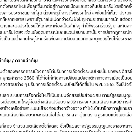
แตกมาเป็นพรรคไทยรักษาชาติ และพรรคเพื่อชาติมาแล้ว แต่พรรคไทยรักษาช
ตั้งพรรคใหม่เพื่อลุกขึ้นมาต่อสู้ทางการเมืองและทวงคืนประชาธิปไตยอีกคร
การประชาชนมากที่สุด ด้วยเหตุนี้ การตั้งพรรคใหม่ สะท้อนให้เห็นว่าประเท
ือกที่หลากหลาย เพราะรัฐบาลไม่เปิดกว้างรับฟังปัญหาประชาชนมากนัก แต
นาจและผลประโยชน์ให้แก่พวกพ้องเป็นสำคัญ ทำให้พรรคร่วมรัฐบาลเกิดการท
ระชาธิปไตยจะขัดแย้งอุดมการณ์และแนวนโยบายเท่านั้น จากปรากฏการณ์การแ
ัวเป็นแม่น้ำสายใหญ่อีกครั้งเพียงแต่เปลี่ยนแนวคิดและยุทธวิธีใหม่ให้ประชาช
สำคัญ / ความสำคัญ
องพรรคการเมืองภายใต้บริบทการเลือกตั้งระบบใหม่นั้น ยุทธพร อิสรชัย
พุทธศักราช 2560 ที่ได้ก่อให้เกิดการเปลี่ยนแปลงกติกาทางการเมืองเป็นอย่า
จสอบต่าง ๆ บริบทการเลือกตั้งระบบใหม่ที่เกิดขึ้นใน พ.ศ. 2562 จึงมีปัจจัย
ะบบการเลือกตั้งใหม่ที่เป็นระบบจัดสรรปันส่วนผสม ตามรัฐธรรมนูญแห
เมืองขนาดใหญ่ค่อนข้างเสียเปรียบจากวิธีการลงคะแนนเสียง และวิธีการค
ครงสร้างเครือข่ายคะแนนเสียงค่อนข้างกว้างขวาง ทำให้ได้สมาชิกสภาผู้แทน
นนเสียงที่มีลักษณะผกผันเมื่อได้สมาชิกสภาผู้แทนราษฎรแบบแบ่งเขตเลือ
ง จำนวนเขตเลือกตั้งที่ลดลง ซึ่งเป็นผลจากรัฐธรรมนูญแห่งราชอาณาจัก