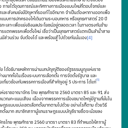
าติถูกยุบพรรค ดังนั้นแกนนำของพรรคไทยรักษาชาติจึงต้อง
ั้ง ภายใต้อุดมการณ์และทิศทางการเมืองแบบใหม่ที่ตอบโจทย์และ
ศและสังคมยังมีปัญหาที่รอแก้ไขอีกมาก จำเป็นต้องหาทางออกเพื่อ
่ออกแบบการปกครองให้เดินตามระบอบทหาร หรือยุทธศาสตร์ 20 ปี
ะเลาะเพื่อแย่งชิงผลประโยชน์อยู่ตลอดเวลา ในทางตรงกันข้าม
ตกพรรคเพื่อตั้งใหม่ เชื่อว่าเป็นยุทธศาสตร์แตกเป็นลำน้ำสาย
นมีส่วนร่วม จับต้องได้ และพร้อมสู้ไปด้วยกันนั่นเอง
[4]
 ได้อธิบายหลักการผ่านบทบัญญัติของรัฐธรรมนูญแห่งราช
งมากทั้งในเรื่องระบบการเลือกตั้ง การจัดตั้งรัฐบาล และ
[5]
เกี่ยวข้องกับพรรคการเมืองที่สำคัญอยู่ 5 ประการ ได้แก่
่งราชอาณาจักร ไทย พุทธศักราช 2560 มาตรา 85 และ 91 ส่ง
ำนวณคะแนนเสียง เนื่องจากพรรคการเมืองขนาดใหญ่มีฐานที่มั่นใน
ราษฎรแบบแบ่งเขตเลือกตั้งมากตามไปด้วย อย่างไรก็ตาม ด้วยวิธี
กตั้งมาก สมาชิกสภาผู้แทนราษฎรแบบบัญชีรายชื่อจะน้อยลง
รไทย พุทธศักราช 2560 มาตรา มาตรา 83 ที่กำหนดให้สภาผู้