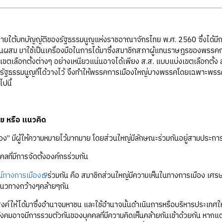
ภายใต้บทบัญญัติของรัฐธรรมนูญแห่งราชอาณาจักรไทย พ.ศ. 2560 ซึ่งได้มีก
นผสม มาใช้เป็นเครื่องมือในการได้มาซึ่งสมาชิกสภาผู้แทนราษฎรของพรรคกา
ตเลือกตั้งต่างๆ อย่างเหนียวแน่นอาจได้เพียง ส.ส. แบบแบ่งเขตเลือกตั้ง ส่ว
ฐธรรมนูญที่ได้วางไว้ จึงทำให้พรรคการเมืองใหญ่บางพรรคโดยเฉพาะพรรคเพ
ไปนี้
ย หรือ แนวคิด
ง” มีผู้ให้ความหมายไว้มากมาย โดยส่วนใหญ่มีลักษณะร่วมกันอยู่สามประการ 
คคลที่มีการจัดตั้งองค์กรร่วมกัน
์ทางการเมือง
ร่วมกัน คือ สมาชิกส่วนใหญ่มีความเห็นในทางการเมือง เศร
นวทางกว้างๆคล้ายๆกัน
ะสงค์ให้ได้มาซึ่งอำนาจมหาชน และใช้อำนาจนั้นดำเนินการหรือบริหารประเทศใ
งคมอาจมีการรวมตัวกันของบุคคลที่มีความคิดเห็นคล้ายกันเข้าด้วยกัน หากแต่ถ