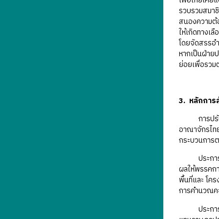
เพื่อไทยเคย
รวบรวมสมาชิก
สนองความต้อง
ให้เกิดทางเล
โดยจัดสรรอำ
หากเป็นฝ่ายป
ย่อยเพื่อรวมต
3. หลักการ
การปรับตัวข
อาณาจักรไทย 
กระบวนการตรว
ประการแรก ร
ผลให้พรรคการ
พื้นที่และ โ
การคำนวณคะแ
ประการที่สอ