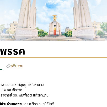
พรรค
อภิปราย
:
จารย์ ดร.กตัญญู แก้วหานาม
ร. นพพล อัคฮาด
ตราจารย์ ดร. พิมพ์ลิขิต แก้วหานาม
ุฒิประจำบทความ
ดร.สติธร ธนานิธิโชติ