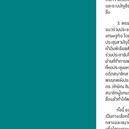
และระบบัญชีร
ชื่อ
3. พรรคเพื่
แนวร่วมประชา
เศรษฐกิจ โดย
ประชุมสามัญใ
ค้าอิมพิเรีย
ร่วมประชาธิปไ
ย้ายที่ทำการ
ที่หอประชุมมห
อดีตสมาชิกส
พรรคพลังประช
ดร. ทักษิณ ชิ
สมาชิกผู้แทน
ชื่อแล้วทำให
ทั้งนี้ ธเนศ
เป็นทางเลือก
กลางและขนาดเ