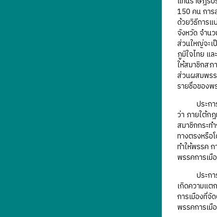
แทนราษฎรประ
150 คน การลด
ด้วยวิธีการ
จังหวัด จำนว
ส่วนใหญ่จะเ
ภูมิใจไทย แล
ให้สมาชิกสภา
ส่วนผสมพรรคก
รายชื่อของพรร
ประการที่สา
ว่า ภายใต้กฎ
สมาชิกกระทำก
ทางตรงหรือโด
ทำให้พรรค กา
พรรคการเมือง
ประการที่สี
เกิดความแตกต
การเมืองที่จ
พรรคการเมืองท