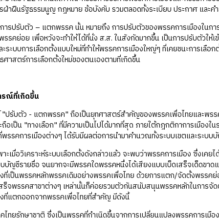
รฝ่าฝืนรัฐธรรมนูญ กฎหมาย ข้อบังคับ รวมตลอดทั้งระเบียบ ประกาศ และคํ
บตัว – แตกพรรค นั้น หมายถึง การปรับตัวของพรรคการเมืองในการสู้ศึกการ
พรรคย่อย เพื่อหวังจะทำให้ได้ที่นั่ง ส.ส. ในสังกัดมากขึ้น เป็นการปรับตัวให้
ะระบบการเลือกตั้งแบบใหม่ที่ทำให้พรรคการเมืองใหญ่ๆ ที่เคยชนะการเลือก
ศาสตร์การเลือกตั้งใหม่ของตนเองตามที่เกิดขึ้น
์ที่เกิดขึ้น
ับตัว - แตกพรรค" ถือเป็นยุทศาสตร์สำคัญของพรรคเพื่อไทยและพรรคพันธ
ะถือเป็น "ทางเลือก" ที่มีความเป็นไปได้มากที่สุด ภายใต้กฎกติกาการเมืองในร
ี่พรรคการเมืองต่างๆ ได้รับมีผลต่อการนำมาคำนวณทั้งระบบเขตและระบบบัญ
่อวิเคราะห์ระบบเลือกตั้งดังกล่าวแล้ว จะพบว่าพรรคการเมือง ซึ่งเคย
บบบัญชีรายชื่อ จนยากจะมีพรรคใดพรรคหนึ่งได้เสียงแบบเบ็ดเสร็จเด็ดขาดแบบเ
ที่เป็นพรรคหลักพรรคเดิมอย่างพรรคเพื่อไทย ด้วยการแตก/จัดตั้งพรรคย่อย
เสร็จพรรคสาขาต่างๆ เหล่านั้นก็ค่อยรวมตัวกันสนับสนุนพรรคหลักในการจัดตั้งเป
ที่แตกออกจากพรรคเพื่อไทยที่สำคัญ มีดังนี้
กษาชาติ ซึ่งเป็นพรรคที่กำเนิดขึ้นจากการเปลี่ยนแปลงพรรคการเมืองที่เ