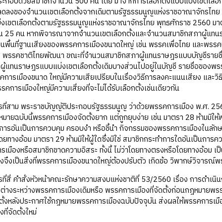
กอบด้วยสมาชิกจำนวน 500 คน โดย มาจากการเลือกตั้งแบบแบ่งเขตเลือก
ลงของจำนวนเขตเลือกตั้งจากเดิมตามรัฐธรรมนูญแห่งราชอาณาจักรไทย พุทธ
แบ่งเขตเลือกตั้งตามรัฐธรรมนูญแห่งราชอาณาจักรไทย พุทธศักราช 2560 มา
น 25 คน หากพิจารณาจากจำนวนเขตเลือกตั้งและจำนวนสมาชิกสภาผู้แทนราษฎร
ป็นพื้นที่ฐานเสียงของพรรคการเมืองขนาดใหญ่ เช่น พรรคเพื่อไทย และพร
ะ พรรคชาติไทยพัฒนา ขณะที่จำนวนสมาชิกสภาผู้แทนราษฎรแบบบัญชีรายชื่อมี
ผู้แทนราษฎรแบบแบ่งเขตเลือกตั้งเดิมบางส่วนไปอยู่ในบัญชี รายชื่อของพ
ารเมืองขนาด ใหญ่มีความเสียเปรียบในเรื่องวิธีการลงคะแนนเสียง และวิธี
คการเมืองใหญ่มีความเสี่ยงที่จะไม่ได้รับเลือกตั้งเช่นเดียวกัน
ม พระราชบัญญัติประกอบรัฐธรรมนูญ ว่าด้วยพรรคการเมือง พ.ศ. 2560 
หมายฉบับนี้พรรคการเมืองจัดตั้งยาก แต่ถูกยุบง่าย เช่น มาตรา 28 ห้ามมิให้
ารอันเป็นการควบคุม ครอบงำ หรือชี้นำ กิจกรรมของพรรคการเมืองในลักษณะท
ยทางอ้อม มาตรา 29 ห้ามมิให้ผู้ใดซึ่งมิใช่ สมาชิกกระทำการใดอันเป็นการ
รเมืองหรือสมาชิกขาดความอิสระ ทั้งนี้ ไม่ว่าโดยทางตรงหรือโดยทางอ้อม เ
จึงเป็นสิ่งที่พรรคการเมืองขนาดใหญ่ต้องปรับตัว เกิดข้อ วิพากษ์วิจาร
่ คำสั่งหัวหน้าคณะรักษาความสงบแห่งชาติที่ 53/2560 เรื่อง การดำเน
่างระหว่างพรรคการเมืองเดิมหรือ พรรคการเมืองที่จัดตั้งก่อนกฎหมายพรร
ัดตั้งหลังประกาศใช้กฎหมายพรรคการเมืองฉบับปัจจุบัน ส่งผลให้พรรคการเม
ี่จัดตั้งใหม่