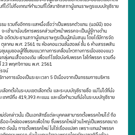
มที่ได้ไม่ถึงเกณฑ์คำนวนที่ได้สมาชิกสภาผู้แทนราษฎรแบบบัญชีราย
วมถึงอีกกระแสหนึ่งเชื่อว่าเป็นพรรคตัวแทน (นอมินี) ของ
ะเข้ามานั่งบริหารพรรคส่วนหัวหน้าพรรคจะเป็นผู้รู้ทางด้าน
รัช อดีตประธานสภาผู้แทนราษฎรเป็นผู้สนับสนุน โดยได้มีการจัด
 14 ตุลาคม พ.ศ. 2561 ณ ห้องคอนเวนชั่นฮอลล์ ชั้น 6 ห้างสรรพสิน
่งชุมนุมของผู้ที่ชื่มชมแนวทางการเคลื่อนไหวทางการเมืองของแนว
็นกลุ่มคนเสื้อแดงเดิม เพื่อแก้ไขข้อบังคับพรรค โลโก้พรรค รวมถึง
ที่ 23 พฤศจิกายน พ.ศ. 2561
โรจน์
างการเมืองเป็นระยะเวลา 5 ปีเนื่องจากเป็นกรรมการบริหาร
บเลือกตั้งในระบบเขตเลือกตั้ง และระบบบัญชีรายชื่อ แม้ไม่ได้ที่นั่ง
ะเทศมีถึง 419,393 คะแนน และเมื่อคำนวนที่นั่งในระบบบัญชีราย
ังกล่าวนั้น เป็นเอกสิทธิ์แต่ละบุคคลสามารถตั้งพรรคใหม่ได้ ถือ
หรืออะไหล่ของพรรคเพื่อไทย ซึ่งพรรคใหม่ส่วนใหญ่เป็นพรรคขนาด
คต ดังนั้น การตั้งพรรคใหม่ ไม่ใช่เรื่องแปลก เพราะแกนนำพรรค