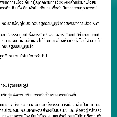
คการเมือง คือ กลุ่มบุคคลที่มีการจัดตั้งองค์กรร่วมกันโดยมี
่าวอีกนัยหนึ่ง คือ เข้าเป็นรัฐบาลเพื่อดำเนินการตามอุดมการณ์
 พระราชบัญญัติประกอบรัฐธรรมนูญว่าด้วยพรรคการเมือง พ.ศ.
รัฐธรรมนูญนี้ ซึ่งการจัดตั้งพรรคการเมืองนั้นมีขั้นตอนตามที่
ัน และมีคุณสมบัติและ ไม่มีลักษณะต้องห้ามดังต่อไปนี้ จํานวนไม่
ะกอบรัฐธรรมนูญนี้ได้
าติไทยมาแล้วไม่น้อยกว่าห้าปี
ะกอบรัฐธรรมนูญนี้
น หรือผู้แจ้งการเตรียมการจัดตั้งพรรคการเมืองอื่น
ทะเบียนรับจดทะเบียนจัดตั้งพรรคการเมืองแล้วเป็นนิติบุคคล
ปไตยอันมี พระมหากษัตริย์ทรงเป็นประมุข และเพื่อส่งผู้สมัครลง
พรรคการเมือง มีหน้าที่ควบคุมและกํากับดูแลมิให้สมาชิกกระทํา