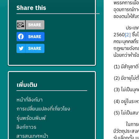
พรรคการเมือง
Share this
อุดมการณ์ทาง
ของตนให้สัมฤ
ประเทศไทยได
2560
[2]
ซึ่ง
คณะบุคคลที่ร
กฎหมายดังกล่
น้อยกว่าห้าร
(1) มีสัญชาต
(2) มีอายุไม่ต่
เพิ่มเติม
(3) ไม่เป็นบุ
หน้าที่ลิงก์มา
(4) อยู่ในระ
การเปลี่ยนแปลงที่เกี่ยวโยง
(5) ไม่เป็นสม
รุ่นพร้อมพิมพ์
ในการดําเนิ
ลิงก์ถาวร
มีวัตถุประสง
สารสนเทศหน้า
รับเลือกตั้ง