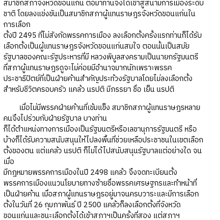
สมาชิกสภาจังหวัดขอนแก่น ต่อมาท่านจึงได้เข้าสู่สนามการเมืองระดับ
ชาติ โดยลงแข่งขันเป็นสมาชิกสภาผู้แทนราษฎรจังหวัดขอนแก่นใน
การเลือก
ตั้งปี 2495 ที่ไม่สังกัดพรรคการเมือง ลงเลือกตั้งครั้งแรกท่านก็ได้รับ
เลือกตั้งเป็นผู้แทนราษฎรจังหวัดขอนแก่นสมใจ ตอนนั้นเป็นสมัย
รัฐบาลของคณะรัฐประหารที่มี หลวงพิบูลสงครามเป็นนายกรัฐมนตรี
ที่สภาผู้แทนราษฎรดูจะไม่ค่อยมีอำนาจมากนักเพราะพรรค
ประชาธิปัตย์ที่เป็นฝ่ายค้านสำคัญประท้วงรัฐบาลโดยไม่ลงเลือกตั้ง
สำหรับชีวิตครอบครัว แคล้ว นรปติ มีภรรยา ชื่อ เย็น นรปติ
เมื่อไม่มีพรรคฝ่ายค้านที่เข้มแข็ง สมาชิกสภาผู้แทนราษฎรหลาย
คนจึงไปร่วมกับฝ่ายรัฐบาล บางท่าน
ก็ได้ตำแหน่งทางการเมืองเป็นรัฐมนตรีหรือเลขานุการรัฐมนตรี หรือ
บ้างก็ได้รับความสนับสนุนให้ไปลงพื้นที่ช่วยเหลือประชาชนในเขตเลือก
ตั้งของตน แต่แคล้ว นรปติ ก็ไม่ได้ไปสนับสนุนรัฐบาลแต่อย่างใด จน
เมื่อ
มีกฎหมายพรรคการเมืองในปี 2498 แคล้ว จึงจดทะเบียนตั้ง
พรรคการเมืองแนวนโยบายทางซ้ายชื่อพรรคเศรษฐกรและทำหน้าที่
เป็นฝ่ายค้าน เมื่อสภาผู้แทนราษฎรอยู่มาจนครบวาระและมีการเลือก
ตั้งในวันที่ 26 กุมภาพันธ์ ปี 2500 แคล้วก็ลงเลือกตั้งที่จังหวัด
ขอนแก่นและชนะเลือกตั้งได้เข้าสภาฯเป็นครั้งที่สอง แต่สภาฯ