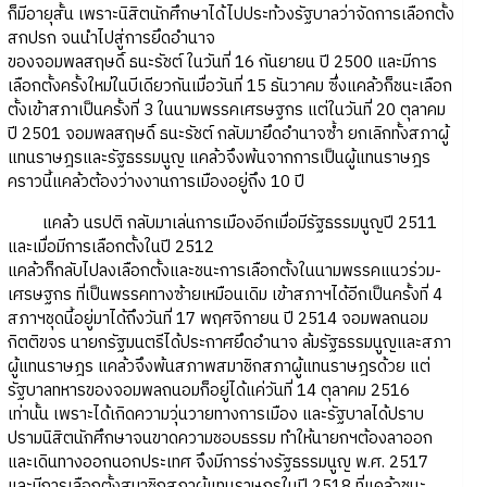
ก็มีอายุสั้น เพราะนิสิตนักศึกษาได้ไปประท้วงรัฐบาลว่าจัดการเลือกตั้ง
สกปรก จนนำไปสู่การยึดอำนาจ
ของจอมพลสฤษดิ์ ธนะรัชต์ ในวันที่ 16 กันยายน ปี 2500 และมีการ
เลือกตั้งครั้งใหม่ในบีเดียวกันเมื่อวันที่ 15 ธันวาคม ซึ่งแคล้วก็ชนะเลือก
ตั้งเข้าสภาเป็นครั้งที่ 3 ในนามพรรคเศรษฐกร แต่ในวันที่ 20 ตุลาคม
ปี 2501 จอมพลสฤษดิ์ ธนะรัชต์ กลับมายึดอำนาจซ้ำ ยกเลิกทั้งสภาผู้
แทนราษฎรและรัฐธรรมนูญ แคล้วจึงพ้นจากการเป็นผู้แทนราษฎร
คราวนี้แคล้วต้องว่างงานการเมืองอยู่ถึง 10 ปี
แคล้ว นรปติ กลับมาเล่นการเมืองอีกเมื่อมีรัฐธรรมนูญปี 2511
และเมื่อมีการเลือกตั้งในปี 2512
แคล้วก็กลับไปลงเลือกตั้งและชนะการเลือกตั้งในนามพรรคแนวร่วม-
เศรษฐกร ที่เป็นพรรคทางซ้ายเหมือนเดิม เข้าสภาฯได้อีกเป็นครั้งที่ 4
สภาฯชุดนี้อยู่มาได้ถึงวันที่ 17 พฤศจิกายน ปี 2514 จอมพลถนอม
กิตติขจร นายกรัฐมนตรีได้ประกาศยึดอำนาจ ล้มรัฐธรรมนูญและสภา
ผู้แทนราษฎร แคล้วจึงพ้นสภาพสมาชิกสภาผู้แทนราษฎรด้วย แต่
รัฐบาลทหารของจอมพลถนอมก็อยู่ได้แค่วันที่ 14 ตุลาคม 2516
เท่านั้น เพราะได้เกิดความวุ่นวายทางการเมือง และรัฐบาลได้ปราบ
ปรามนิสิตนักศึกษาจนขาดความชอบธรรม ทำให้นายกฯต้องลาออก
และเดินทางออกนอกประเทศ จึงมีการร่างรัฐธรรมนูญ พ.ศ. 2517
และมีการเลือกตั้งสมาชิกสภาผู้แทนราษฎรในปี 2518 ที่แคล้วชนะ