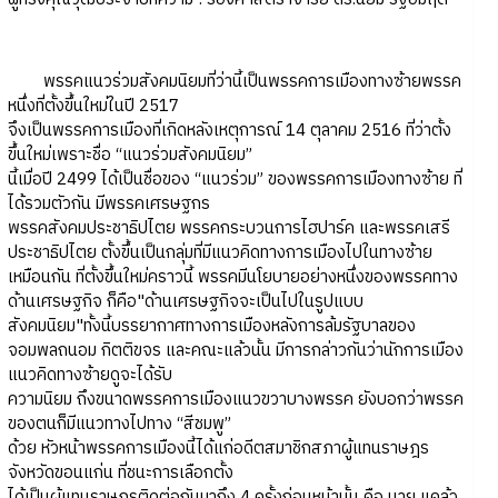
พรรคแนวร่วมสังคมนิยมที่ว่านี้เป็นพรรคการเมืองทางซ้ายพรรค
หนึ่งที่ตั้งขึ้นใหม่ในปี 2517
จึงเป็นพรรคการเมืองที่เกิดหลังเหตุการณ์ 14 ตุลาคม 2516 ที่ว่าตั้ง
ขึ้นใหม่เพราะชื่อ “แนวร่วมสังคมนิยม”
นี้เมื่อปี 2499 ได้เป็นชื่อของ “แนวร่วม” ของพรรคการเมืองทางซ้าย ที่
ได้รวมตัวกัน มีพรรคเศรษฐกร
พรรคสังคมประชาธิปไตย พรรคกระบวนการไฮปาร์ค และพรรคเสรี
ประชาธิปไตย ตั้งขึ้นเป็นกลุ่มที่มีแนวคิดทางการเมืองไปในทางซ้าย
เหมือนกัน ที่ตั้งขึ้นใหม่คราวนี้ พรรคมีนโยบายอย่างหนึ่งของพรรคทาง
ด้านเศรษฐกิจ ก็คือ"ด้านเศรษฐกิจจะเป็นไปในรูปแบบ
สังคมนิยม"ทั้งนี้บรรยากาศทางการเมืองหลังการล้มรัฐบาลของ
จอมพลถนอม กิตติขจร และคณะแล้วนั้น มีการกล่าวกันว่านักการเมือง
แนวคิดทางซ้ายดูจะได้รับ
ความนิยม ถึงขนาดพรรคการเมืองแนวขวาบางพรรค ยังบอกว่าพรรค
ของตนก็มีแนวทางไปทาง “สีชมพู”
ด้วย หัวหน้าพรรคการเมืองนี้ได้แก่อดีตสมาชิกสภาผู้แทนราษฎร
จังหวัดขอนแก่น ที่ชนะการเลือกตั้ง
ได้เป็นผู้แทนราษฎรติดต่อกันมาถึง 4 ครั้งก่อนหน้านั้น คือ นาย แคล้ว