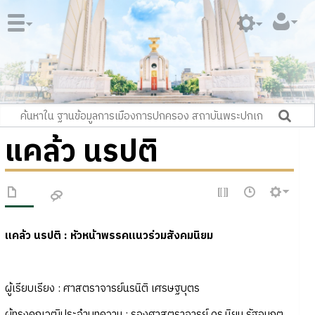
แคล้ว นรปติ
แคล้ว นรปติ : หัวหน้าพรรคแนวร่วมสังคมนิยม
ผู้เรียบเรียง : ศาสตราจารย์นรนิติ เศรษฐบุตร
ผู้ทรงคุณวุฒิประจำบทความ : รองศาสตราจารย์ ดร.นิยม รัฐอมฤต