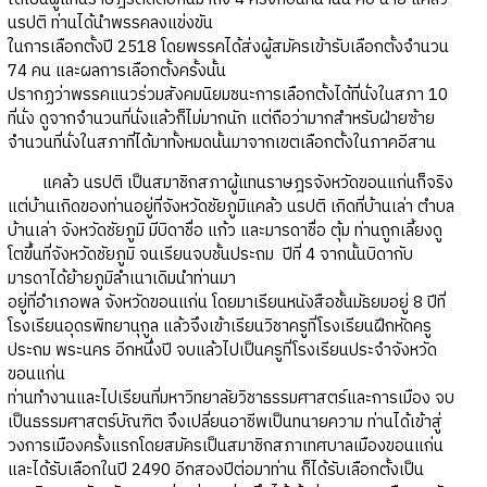
นรปติ ท่านได้นำพรรคลงแข่งขัน
ในการเลือกตั้งปี 2518 โดยพรรคได้ส่งผู้สมัครเข้ารับเลือกตั้งจำนวน
74 คน และผลการเลือกตั้งครั้งนั้น
ปรากฏว่าพรรคแนวร่วมสังคมนิยมชนะการเลือกตั้งได้ที่นั่งในสภา 10
ที่นั่ง ดูจากจำนวนที่นั่งแล้วก็ไม่มากนัก แต่ถือว่ามากสำหรับฝ่ายซ้าย
จำนวนที่นั่งในสภาที่ได้มาทั้งหมดนั้นมาจากเขตเลือกตั้งในภาคอีสาน
แคล้ว นรปติ เป็นสมาชิกสภาผู้แทนราษฎรจังหวัดขอนแก่นก็จริง
แต่บ้านเกิดของท่านอยู่ที่จังหวัดชัยภูมิแคล้ว นรปติ เกิดที่บ้านเล่า ตำบล
บ้านเล่า จังหวัดชัยภูมิ มีบิดาชื่อ แก้ว และมารดาชื่อ ตุ้ม ท่านถูกเลี้ยงดู
โตขึ้นที่จังหวัดชัยภูมิ จนเรียนจบชั้นประถม ปีที่ 4 จากนั้นบิดากับ
มารดาได้ย้ายภูมิลำเนาเดิมนำท่านมา
อยู่ที่อำเภอพล จังหวัดขอนแก่น โดยมาเรียนหนังสือชั้นมัธยมอยู่ 8 ปีที่
โรงเรียนอุดรพิทยานุกูล แล้วจึงเข้าเรียนวิชาครูที่โรงเรียนฝึกหัดครู
ประถม พระนคร อีกหนึ่งปี จบแล้วไปเป็นครูที่โรงเรียนประจำจังหวัด
ขอนแก่น
ท่านทำงานและไปเรียนที่มหาวิทยาลัยวิชาธรรมศาสตร์และการเมือง จบ
เป็นธรรมศาสตร์บัณฑิต จึงเปลี่ยนอาชีพเป็นทนายความ ท่านได้เข้าสู่
วงการเมืองครั้งแรกโดยสมัครเป็นสมาชิกสภาเทศบาลเมืองขอนแก่น
และได้รับเลือกในปี 2490 อีกสองปีต่อมาท่าน ก็ได้รับเลือกตั้งเป็น