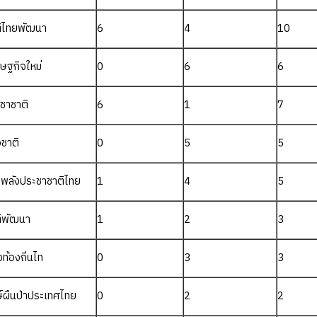
ิไทยพัฒนา
6
4
10
ษฐกิจใหม่
0
6
6
ชาชาติ
6
1
7
อชาติ
0
5
5
พลังประชาชาติไทย
1
4
5
ิพัฒนา
1
2
3
งท้องถิ่นไท
0
3
3
ษ์ผืนป่าประเทศไทย
0
2
2