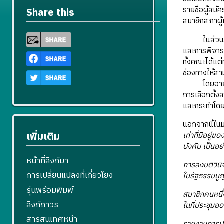
รายชื่อผู้สม
Share this
สมาชิกสภาผู
ในส่วนของอำ
และการพิจาร
ทั้งคณะได้แต
ช่องทางให้ส
โดยอายุของสภ
การเลือกตั้ง
และกระทำโด
นอกจากนี้ใน
เพิ่มเติม
เท่าที่มีอยู
บังคับ เป็นอย่
หน้าที่ลิงก์มา
การลงมติวินิจ
การเปลี่ยนแปลงที่เกี่ยวโยง
ในรัฐธรรมนู
รุ่นพร้อมพิมพ์
สมาชิกคนหนึ่
ลิงก์ถาวร
ในที่ประชุมออก
สารสนเทศหน้า