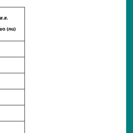
ส.ส.
หมด (คน)