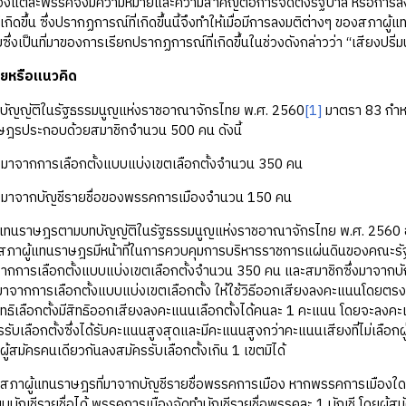
แต่ละพรรคจึงมีความหมายและความสำคัญต่อการจัดตั้งรัฐบาล หรือการล
ี่เกิดขึ้น ซึ่งปรากฏการณ์ที่เกิดขึ้นนี้จึงทำให้เมื่อมีการลงมติต่างๆ ของสภา
ยซึ่งเป็นที่มาของการเรียกปรากฏการณ์ที่เกิดขึ้นในช่วงดังกล่าวว่า “เสียงปริ่มน
ยหรือแนวคิด
ติในรัฐธรรมนูญแห่งราชอาณาจักรไทย พ.ศ. 2560
[1]
มาตรา 83 กำห
ษฎรประกอบด้วยสมาชิกจำนวน 500 คน ดังนี้
่งมาจากการเลือกตั้งแบบแบ่งเขตเลือกตั้งจำนวน 350 คน
ึ่งมาจากบัญชีรายชื่อของพรรคการเมืองจำนวน 150 คน
ษฎรตามบทบัญญัติในรัฐธรรมนูญแห่งราชอาณาจักรไทย พ.ศ. 2560 อยู่
สภาผู้แทนราษฎรมีหน้าที่ในการควบคุมการบริหารราชการแผ่นดินของคณะร
จากการเลือกตั้งแบบแบ่งเขตเลือกตั้งจำนวน 350 คน และสมาชิกซึ่งมาจากบ
าจากการเลือกตั้งแบบแบ่งเขตเลือกตั้ง ให้ใช้วิธีออกเสียงลงคะแนนโดยตรง
ิทธิเลือกตั้งมีสิทธิออกเสียงลงคะแนนเลือกตั้งได้คนละ 1 คะแนน โดยจะลงคะแ
มัครรับเลือกตั้งซึ่งได้รับคะแนนสูงสุดและมีคะแนนสูงกว่าคะแนนเสียงที่ไม่เลือก
งผู้สมัครคนเดียวกันลงสมัครรับเลือกตั้งเกิน 1 เขตมิได้
แทนราษฎรที่มาจากบัญชีรายชื่อพรรคการเมือง หากพรรคการเมืองใดส่งผู้สมั
บบบัญชีรายชื่อได้ พรรคการเมืองจัดทำบัญชีรายชื่อพรรคละ 1 บัญชี โดยผู้สม