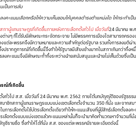
ะชุมและบันทึกการออกเสียงลงคะแนนของสมาชิกแต่ละคนต้องเปิดเผยให้ประ
นเป็นการลับ
งคะแนนเลือกหรือให้ความเห็นชอบให้บุคคลดํารงตําแหน่งใด ให้กระทําเป็นการ
สภาผู้แทนราษฎรที่เกิดขึ้นภายหลังการเลือกตั้งทั่วไป เมื่อวันที่
24 มีนาคม พ.
ต่างๆ ที่ได้รับมีลักษณะกระจัดกระจาย ไม่มีพรรคการเมืองใดสามารถครองเ
แต่ละพรรคจึงมีความหมายและความสำคัญต่อรัฐบาล รวมทั้งการลงมติผ่านกฎ
ซึ่งปรากฏการณ์ที่เกิดขึ้นนี้จึงทำให้รัฐบาลมีเสียงข้างมากในสภาเกินกว่ากึ่งห
งคะแนนจึงมีลักษณะก้ำกึ่งระหว่างฝ่ายสนับสนุนและฝ่ายไม่เห็นด้วยซึ่งเป็นที
์ที่เกิดขึ้น
ั้งทั่วไป ส.ส. เมื่อวันที่ 24 มีนาคม พ.ศ. 2562 ภายใต้บทบัญญัติของรัฐธร
มาชิกสภาผู้แทนราษฎรแบบแบ่งเขตเลือกตั้งจำนวน 350 ที่นั่ง และจากส
ดยในการเลือกตั้งใช้บัตรเลือกตั้งเดียวทำให้คะแนนเสียงที่ผู้มีสิทธิเลือกตั้
ลือกตั้งแบบแบ่งเขตแล้วคะแนนเหล่านั้นก็จะนำมาคิดคำนวณหาจำนวนที่นั่ง ส
ญชีรายชื่อ ซึ่งทำให้ได้ที่นั่ง ส.ส. ของแต่ละพรรคมีรายละเอียดดังนี้