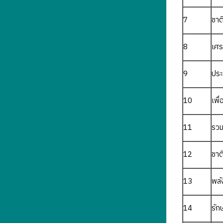
7
ชาต
8
เศร
9
ประ
10
เพื่
11
รวม
12
ชาต
13
พลั
14
รัก