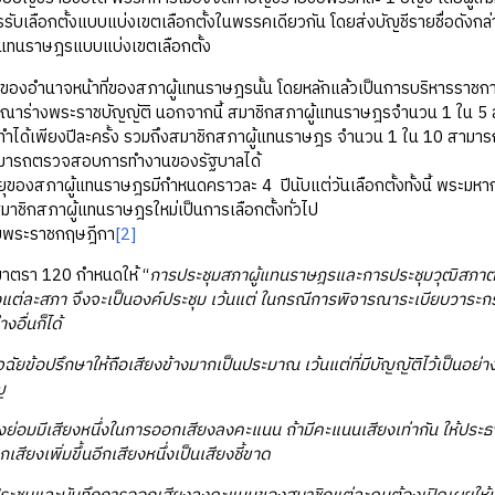
ัครรับเลือกตั้งแบบแบ่งเขตเลือกตั้งในพรรคเดียวกัน โดยส่งบัญชีรายชื่อดังก
้แทนราษฎรแบบแบ่งเขตเลือกตั้ง
นาจหน้าที่ของสภาผู้แทนราษฎรนั้น โดยหลักแล้วเป็นการบริหารราชกา
ณาร่างพระราชบัญญัติ นอกจากนี้ สมาชิกสภาผู้แทนราษฎรจำนวน 1 ใน 5 ส
่ทำได้เพียงปีละครั้ง รวมถึงสมาชิกสภาผู้แทนราษฎร จำนวน 1 ใน 10 สามารถเ
ามารถตรวจสอบการทำงานของรัฐบาลได้
าผู้แทนราษฎรมีกำหนดคราวละ 4 ปีนับแต่วันเลือกตั้งทั้งนี้ พระมหากษัต
สมาชิกสภาผู้แทนราษฎรใหม่เป็นการเลือกตั้งทั่วไป
ยพระราชกฤษฎีกา
[2]
มาตรา 120 กำหนดให้ “
การประชุมสภาผู้แทนราษฎรและการประชุมวุฒิสภาต้อง
่ของแต่ละสภา จึงจะเป็นองค์ประชุม เว้นแต่ ในกรณีการพิจารณาระเบียบวาระก
างอื่นก็ได้
ฉัยข้อปรึกษาให้ถือเสียงข้างมากเป็นประมาณ เว้นแต่ที่มีบัญญัติไว้เป็นอย่าง
ญ
งย่อมมีเสียงหนึ่งในการออกเสียงลงคะแนน ถ้ามีคะแนนเสียงเท่ากัน ให้ประธ
เสียงเพิ่มขึ้นอีกเสียงหนึ่งเป็นเสียงชี้ขาด