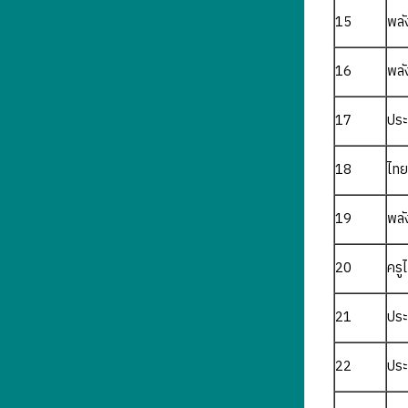
15
พลั
16
พลั
17
ประ
18
ไทย
19
พลั
20
ครู
21
ประ
22
ปร