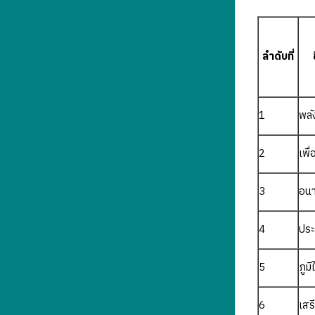
ลำดับที่
1
พลั
2
เพื
3
อนา
4
ประ
5
ภูม
6
เสร