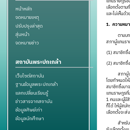
แทนราษฎรของ
เลือกตั้งตามท
หน้าหลัก
และไม่เห็นด้ว
จดหมายเหตุ
1. ความหมา
ปรับปรุงล่าสุด
สุ่มหน้า
ตามบทบัญญั
สภาผู้แทนรา
จดหมายข่าว
(1) สมาชิกซึ
สถาบันพระปกเกล้า
(2) สมาชิกซ
สภาผู้แทนรา
เว็บไซต์สถาบัน
โดยกำหนดให้
ฐานข้อมูลพระปกเกล้า
สมาชิกซึ่งมา
แลกเปลี่ยนเรียนรู้
แทนราษฎรที่ม
1 คนและผู้มีส
ข่าวสารจากสถาบัน
ก็ได้ ให้ผู้ส
ข้อมูลศิษย์เก่า
เลือกตั้งจะส่
ข้อมูลนักศึกษา
สำหรับสภาผู้
รับเลือกตั้งแ