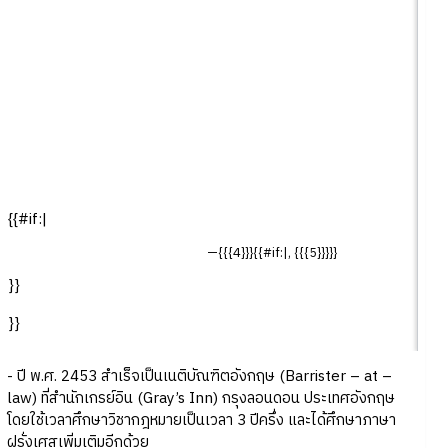
{{#if:|
—{{{4}}}{{#if:|, {{{5}}}}}
}}
}}
- ปี พ.ศ. 2453 สำเร็จเป็นเนติบัณฑิตอังกฤษ (Barrister – at –
law) ที่สำนักเกรย์อิน (Gray’s Inn) กรุงลอนดอน ประเทศอังกฤษ
โดยใช้เวลาศึกษาวิชากฎหมายเป็นเวลา 3 ปีครึ่ง และได้ศึกษาภาษา
ฝรั่งเศสเพิ่มเติมอีกด้วย