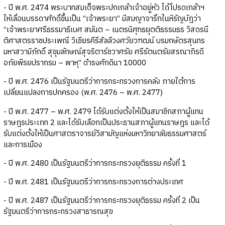
- ปี พ.ศ. 2474 พระบาทสมเด็จพระปกเกล้าเจ้าอยู่หัว ได้โปรดเกล้าฯ
ให้เลื่อนบรรดาศักดิ์ขึ้นเป็น “เจ้าพระยา” มีสมญาจารึกในหิรัญบัฎว่า
“เจ้าพระยาศรีธรรมาธิเบศ สมันต – เนตรนิศุทธยุตติธรรมธร วิสดรนี
ติศาสตรราชประเพณี วิเชียรคีรีสัลลีวงศวัยวฑฒน์ บรมกษัตรสุนทร
มหาสวามิภักดิ์ สุขุมลักษณ์สุจริตาร์ชวาศรัย ศรีรัตนตรัยสรณาภิรดี
อภัยพีรยปรากรม – พาหุ” ดำรงศักดินา 10000
- ปี พ.ศ. 2476 เป็นรัฐมนตรีว่าการกระทรวงการคลัง ภายใต้การ
เปลี่ยนแปลงการปกครอง (พ.ศ. 2476 – พ.ศ. 2477)
- ปี พ.ศ. 2477 – พ.ศ. 2479 ได้รับแต่งตั้งให้เป็นสมาชิกสภาผู้แทน
ราษฎรประเภท 2 และได้รับเลือกเป็นประธานสภาผู้แทนราษฎร และได้
รับแต่งตั้งให้เป็นศาสตราจารย์วิสามัญแห่งมหาวิทยาลัยธรรมศาสตร์
และการเมือง
- ปี พ.ศ. 2480 เป็นรัฐมนตรีว่าการกระทรวงยุติธรรม ครั้งที่ 1
- ปี พ.ศ. 2481 เป็นรัฐมนตรีว่าการกระทรวงการต่างประเทศ
- ปี พ.ศ. 2487 เป็นรัฐมนตรีว่าการกระทรวงยุติธรรม ครั้งที่ 2 เป็น
รัฐมนตรีว่าการกระทรวงสาธารณสุข