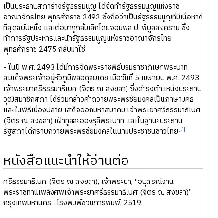
เป็นประธานสภาร่างรัฐธรรมนูญ ได้จัดทำรัฐธรรมนูญแห่งราช
อาณาจักรไทย พุทธศักราช 2492 ซึ่งถือว่าเป็นรัฐธรรมนูญที่มีเนื้อหาดี
ที่สุดฉบับหนึ่ง และต่อมาถูกล้มเลิกโดยจอมพล ป. พิบูลสงคราม ซึ่ง
ทำการรัฐประหารและนำรัฐธรรมนูญแห่งราชอาณาจักรไทย
พุทธศักราช 2475 กลับมาใช้
- ในปี พ.ศ. 2493 ได้มีการจัดพระราชพิธีบรมราชาภิเษกพระบาท
สมเด็จพระเจ้าอยู่หัวภูมิพลอดุลยเดช เมื่อวันที่ 5 เมษายน พ.ศ. 2493
เจ้าพระยาศรีธรรมาธิเบศ (จิตร ณ สงขลา) ซึ่งดำรงตำแหน่งประธาน
วุฒิสมาชิกสภา ได้ร่วมกล่าวคำถวายพระพรชัยมงคลเป็นภาษามคธ
และในพิธีเบื้องปลาย เสด็จออกมหาสมาคม เจ้าพระยาศรีธรรมาธิเบศ
(จิตร ณ สงขลา) เฝ้าทูลละอองธุลีพระบาท และในฐานะประธาน
[7]
รัฐสภาได้กราบถวายพระพรชัยมงคลในนามประชาชนชาวไทย
หนังสือแนะนำให้อ่านต่อ
ศรีธรรมาธิเบศ (จิตร ณ สงขลา), เจ้าพระยา, “อนุสรณ์งาน
พระราชทานเพลิงศพเจ้าพระยาศรีธรรมาธิเบศ (จิตร ณ สงขลา)”
กรุงเทพมหานคร : โรงพิมพ์ชวนการพิมพ์, 2519.