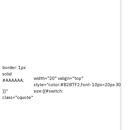
border: 1px
solid
width="20" valign="top"
#AAAAAA;
style="color:#B2B7F2;font-
10px=20px
30px=
size:{{#switch:
}}"
class="cquote"