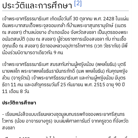
[2]
ประวัติและการศึกษา
เจ้าพระยาศรีธรรมาธิเบศ เกิดเมื่อวันที่ 30 ตุลาคม พ.ศ. 2428 ในแผ่น
ดินพระบาทสมเด็จพระจุลจอมเกล้า ที่บ้านพระยาสุนทรานุรักษ์ (เนตร
ณ สงขลา) ตำบลบ่อยาง อำเภอเมือง จังหวัดสงขลา เป็นบุตรของพระ
อนันตสมบัติ (เอม ณ สงขลา) ผู้ช่วยราชการเมืองสงขลา กับ ท่านเชื้อ
(คุณเชื้อ ณ สงขลา) ธิดาของหลวงอุปการโกศากร (เวท วัชราภัย) มีพี่
น้องร่วมบิดามารดาเดียวกัน 9 คน
เจ้าพระยาศรีธรรมาธิเบศ สมรสกับท่านผู้หญิงน้อม (พหลโยธิน) บุตรี
นายพลโท พระยาพหลโยธินรามินทรภักดี (นพ พหลโยธิน) กับคุณหญิง
ล้วน (จารุรัตน์) เจ้าพระยาศรีธรรมาธิเบศ และท่านผู้หญิงน้อม มีบุตร
ธิดา 11 คน และอสัญกรรมวันที่ 25 กันยายน พ.ศ. 2515 อายุ 90 ปี
11 เดือน 8 วัน
ประวัติการศึกษา
- เรียนหนังสือแบบเรียนหลวงชุดมูลบทบรรพกิจของพระยาศรีสุนทร
โวหาร (น้อย อาจารยางกูร) จบเล่มพิศาลการันต์ จากครูขวด ที่จังหวัด
สงขลา