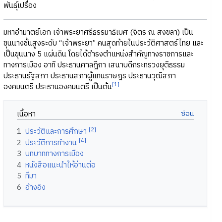
พันธุ์เปรื่อง
มหาอำมาตย์เอก เจ้าพระยาศรีธรรมาธิเบศ (จิตร ณ สงขลา) เป็น
ขุนนางชั้นสูงระดับ “เจ้าพระยา” คนสุดท้ายในประวัติศาสตร์ไทย และ
เป็นขุนนาง 5 แผ่นดิน โดยได้ดำรงตำแหน่งสำคัญทางราชการและ
ทางการเมือง อาทิ ประธานศาลฎีกา เสนาบดีกระทรวงยุติธรรม
ประธานรัฐสภา ประธานสภาผู้แทนราษฎร ประธานวุฒิสภา
[1]
องคมนตรี ประธานองคมนตรี เป็นต้น
เนื้อหา
[2]
1
ประวัติและการศึกษา
[4]
2
ประวัติการทำงาน
3
บทบาททางการเมือง
4
หนังสือแนะนำให้อ่านต่อ
5
ที่มา
6
อ้างอิง