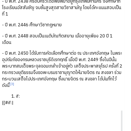
- ปี พ.ศ. 2438 ครอบครัวได้อพยพมาอยู่กรุงเทพมหานคร จึงศึกษาที่
โรงเรียนอัสสัมชัญ จบชั้นสูงสุดสายวิชาสามัญ โดยได้คะแนนสอบเป็น
ที่ 1
- ปี พ.ศ. 2446 ศึกษาวิชากฎหมาย
- ปี พ.ศ. 2448 สอบเป็นเนติบัณฑิตสยาม เมื่ออายุเพียง 20 ปี 1
เดือน
- ปี พ.ศ. 2450 ได้รับการคัดเลือกศึกษาต่อ ณ ประเทศอังกฤษ ในพระ
อุปถัมภ์ของกรมหลวงราชบุรีดิเรกฤทธิ์ เมื่อปี พ.ศ. 2449 ซึ่งในปีนั้น
พระบาทสมเด็จพระจุลจอมเกล้าเจ้าอยู่หัว เสด็จประพาสยุโรป ครั้งที่ 2
กระทรวงยุติธรรมจึงขอพะบรมราชานุญาตให้นายจิตร ณ สงขลา ร่วม
กระบวนเสด็จไปประเทศอังกฤษ ซึ่งนายจิตร ณ สงขลา ได้บันทึกไว้
[3]
ดังนี้
if:
{{#if:|