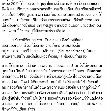
เพียง 20 ปี ได้เรียนจบปริญญาโททางด้านการศึกษาที่วิทยาลัยแรดค
ลิฟฟ์ และปริญญาเอกสาขาการศึกษาเปรียบเทียบ ที่มหาวิทยาลัยฮาร์
วาร์ดในปี 2490 ดูระยะเวลาที่อยู่ศึกษาประมาณแปดปี เนื่องมาจากได้
หยุดเรียนมาทำงานเสรีไทยด้วย เพราะตอนทำงานที่สำนักข่าวสงคราม
นั้น ต้องเดินทางข้ามประเทศสหรัฐฯ จากฝั่งตะวันออก มายังฝั่งตะวัน
ตก เพราะที่ทำการอยู่ที่เมืองซานฟรานซิสโก
“ใช้สถานีวิทยุกระจายเสียง KGEI ซึ่งตั้งอยู่ที่นคร
ลอสแองเจลิส ส่วนที่ตั้งสำนักงานส่งกระจายเสียงนั้น
อยู่ ณ อาคารเลขที่ 111 ถนนชัตเตอร์ (Shutter Street) ในนคร
ซานฟรานซิสโก บนตึกนั้นมีห้องส่งวิทยุและห้องบันทึกเสียง”
การที่ได้มาทำงานที่สำนักข่าวสงคราม อัมพร ชัยปาณี จึงได้พบกับคุณ
บุญเยี่ยม มีศุขที่เรียน มาทางด้านวิศวกรรมศาสตร์ โดยจบปริญญาโท
จากสถาบัน M.I.T. จึงเป็นรักระหว่างรบอีกคู่หนึ่งที่ได้แต่งงานกัน ด็อก
เตอร์ อัมพร มีศุข ได้เดินทางกลับไทยในปี 2490 และได้เข้าทำงานที่
กระทรวงศึกษาธิการในเดือนพฤศจิกายนปีเดียวกัน ปรากฏว่าหน้าที่
การงานในกระทรวงศึกษาธิการของท่านก็เจริญก้าวหน้ามาด้วยดี ท่าน
เป็นผู้ที่เข้าไปทำงานใหม่ๆ ในกระทรวงศึกษาฯ รวมทั้งงานที่ท่านถนัดคือ
การเผยแพร่การศึกษาที่เกี่ยวกับการทำวิทยุ และวิทยุโทรทัศน์เพื่อการ
ศึกษาที่ท่านเขียนเล่าว่า