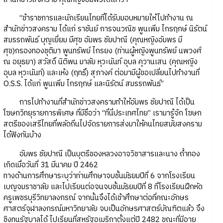
“ข้าราชการและนักเรียนไทยที่ได้รับมอบหมายให้ไปทำงาน ณ
สำนักข่าวสงคราม ได้แก่ ราชันย์ การจนวณิช พูนเพิ่ม ไกรฤกษ์ นิรัตน์
สมรรถพันธ์ บุญเยี่ยม มีศุข อัมพร ชัยปาณี (คุณหญิงอัมพร มี
ศุข)กรองทองชุติมา พูนทรัพย์ ไกรยง (ท่านผู้หญิงพูนทรัพย์ นพวงศ์
ณ อยุธยา) สวัสดิ์ นิติพน มาลัย หุวะนันท์ อุบล คุวานเสน (คุณหญิง
อุบล หุวะนันท์) และเห้ง (ฤทธิ์) สุภางค์ ต่อมามีผู้ขอเปลี่ยนไปทำงานที่
O.S.S. ได้แก่ พูนเพิ่ม ไกรฤกษ์ และนิรัตน์ สมรรถพันธ์”
การไปทำงานที่สำนักข่าวสงครามทำให้อัมพร ชัยปาณี ได้เป็น
โฆษกวิทยุรายการพิเศษ ที่มีชื่อว่า “ที่นี่ประเทศไทย” เรามารู้จัก โฆษก
สตรีของเสรีไทยที่พลัดถิ่นไปจัดรายการส่งมาให้คนไทยสมัยสงคราม
ได้ฟังกันบ้าง
อัมพร ชัยปาณี เป็นบุตรีของหลวงอาจวิชาสารและนาง ถ้ำทอง
เกิดเมื่อวันที่ 31 มีนาคม ปี 2462
ทางด้านการศึกษาระบุว่าท่านศึกษาจบชั้นมัธยมปีที่ 6 จากโรงเรียน
เบญจมราชาลัย และไปเรียนต่อจนจบชั้นมัธยมปีที่ 8 ที่โรงเรียนฝึกหัด
ครูเพชรบุรีวิทยาลงกรณ์ จากนั้นจึงได้เข้าศึกษาต่อที่คณะอักษร
ศาสตร์จุฬาลงกรณ์มหาวิทยาลัย จบเป็นอักษรศาสตร์บัณฑิตแล้ว จึง
ชิงทุนรัฐบาลได้ ไปเรียนที่สหรัฐอเมริกาตั้งแต่ปี 2482 ขณะที่มีอายุ