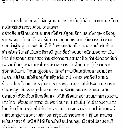
เมืองไทยมีคนกล้าทั้งบุรุษและสตรี ดังนั้นผู้ที่เข้ามาทำงานเสรีไทย
คงมีสตรีเข้ามาร่วมด้วย โดยเฉพาะ
อย่างยิ่งเสรีไทยนอกประเทศ ทั้งที่สหรัฐอเมริกา และอังกฤษ จริงอยู่
งานของเสรีไทยที่เป็นสตรีนั้น อาจอยู่แนวหลัง แต่ก็มีการกล่าวกันมา
ก่อนว่าผู้ที่อยู่แนวหลังนั้น ก็ตั้งใจช่วยเหมือนไปรบอย่างแข็งขันด้วย
สำหรับเสรีไทยที่เป็นสตรีรายนี้ ดูแต่ชื่อข้างบนอาจนึกไม่ออกว่าเป็น
ใคร ถ้าบอกนามสกุลของท่านหลังการสมรสแล้วก็จะทำให้นึกออกทันที
เพราะเป็นที่รู้จักกันมากในวงนักวิชาการ เสรีไทยสตรีผู้นี้ ภายหลัง
รู้จักกันในนาม “คุณหญิงอัมพร มีศุข” ท่านเป็นเสรีไทยสายอเมริกา
เพราะไปเรียนหนังสืออยู่ที่สหรัฐฯตั้งแต่ปี 2482 พอถึงปี 2485
รัฐบาลไทย โดยนายกรัฐมนตรีหลวงพิบูลสงครามได้ประกาศสงคราม
กับสหรัฐฯ อัครราชทูตไทย ณ กรุงวอชิงตัน หม่อมราชวงศ์ เสนีย์
ปราโมช ได้จัดตั้งเสรีไทยขึ้น และได้นักเรียนไทยจำนวนมากมาร่วมงาน
เสรีไทย เพื่อประเทศชาติ อัมพร ชัยปาณี ในวันนั้น ได้เข้าร่วมงานเสรี
ไทยด้วย โดยสหรัฐฯไปตั้งสำนักงานข่าวสงครามขึ้น และได้เผยแพร่
ให้ทั่วโลกรู้ข่าวสงครามที่ทางสหรัฐอเมริกาอยากจะให้รู้ และท่านทูต
หม่อมราชวงศ์ เสนีย์ ก็ได้เลือกนักเรียนไทยกลุ่มหนึ่งส่งไปร่วมงานที่
สำนักข่าวสงคราม คุณหญิงอัมพรได้เล่าว่า