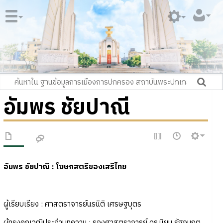
อัมพร ชัยปาณี
อัมพร ชัยปาณี : โฆษกสตรีของเสรีไทย
ผู้เรียบเรียง : ศาสตราจารย์นรนิติ เศรษฐบุตร
ผู้ทรงคุณวุฒิประจำบทความ : รองศาสตราจารย์ ดร.นิยม รัฐอมฤต