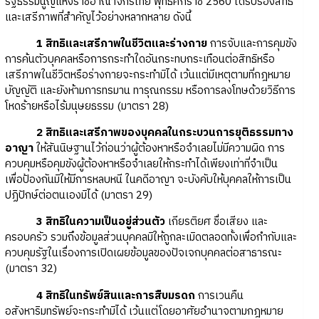
รัฐธรรมนูญแห่งราชอาณาจักรไทย พุทธศักราช 2560 ได้รับรองสิทธิ
และเสรีภาพที่สำคัญไว้อย่างหลากหลาย ดังนี้
1 สิทธิและเสรีภาพในชีวิตและร่างกาย
การจับและการคุมขัง
การค้นตัวบุคคลหรือการกระทำใดอันกระทบกระเทือนต่อสิทธิหรือ
เสรีภาพในชีวิตหรือร่างกายจะกระทำมิได้ เว้นแต่มีเหตุตามที่กฎหมาย
บัญญัติ และยังห้ามการทรมาน ทารุณกรรม หรือการลงโทษด้วยวิธีการ
โหดร้ายหรือไร้มนุษยธรรม (มาตรา 28)
2 สิทธิและเสรีภาพของบุคคลในกระบวนการยุติธรรมทาง
อาญา
ให้สันนิษฐานไว้ก่อนว่าผู้ต้องหาหรือจำเลยไม่มีความผิด การ
ควบคุมหรือคุมขังผู้ต้องหาหรือจำเลยให้กระทำได้เพียงเท่าที่จำเป็น
เพื่อป้องกันมิให้มีการหลบหนี ในคดีอาญา จะบังคับให้บุคคลให้การเป็น
ปฏิปักษ์ต่อตนเองมิได้ (มาตรา 29)
3 สิทธิในความเป็นอยู่ส่วนตัว
เกียรติยศ ชื่อเสียง และ
ครอบครัว รวมถึงข้อมูลส่วนบุคคลมิให้ถูกละเมิดตลอดทั้งเพื่อกำกับและ
ควบคุมรัฐในเรื่องการเปิดเผยข้อมูลของปัจเจกบุคคลต่อสาธารณะ
(มาตรา 32)
4 สิทธิในทรัพย์สินและการสืบมรดก
การเวนคืน
อสังหาริมทรัพย์จะกระทำมิได้ เว้นแต่โดยอาศัยอำนาจตามกฎหมาย