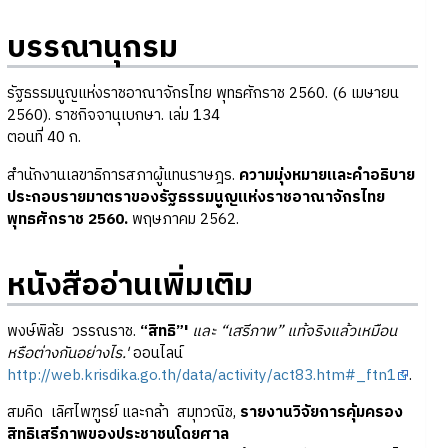
บรรณานุกรม
รัฐธรรมนูญแห่งราชอาณาจักรไทย พุทธศักราช 2560. (6 เมษายน
2560). ราชกิจจานุเบกษา. เล่ม 134
ตอนที่ 40 ก.
สำนักงานเลขาธิการสภาผู้แทนราษฎร.
ความมุ่งหมายและคำอธิบาย
ประกอบรายมาตราของรัฐธรรมนูญแห่งราชอาณาจักรไทย
พุทธศักราช 2560.
พฤษภาคม 2562.
หนังสืออ่านเพิ่มเติม
พงษ์พิลัย วรรณราช.
“สิทธิ”'
และ “เสรีภาพ” แท้จริงแล้วเหมือน
หรือต่างกันอย่างไร.'
ออนไลน์
http://web.krisdika.go.th/data/activity/act83.htm#_ftn1
.
สมคิด เลิศไพฑูรย์ และกล้า สมุทวณิช,
รายงานวิจัยการคุ้มครอง
สิทธิเสรีภาพของประชาชนโดยศาล