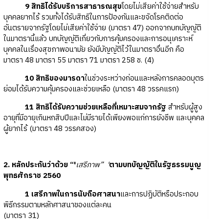
9 สิทธิได้รับบริการสาธารณสุข
โดยไม่เสียค่าใช้จ่ายสำหรับ
บุคคลยากไร้ รวมทั้งได้รับสิทธิในการป้องกันและขจัดโรคติดต่อ
อันตรายจากรัฐโดยไม่เสียค่าใช้จ่าย (มาตรา 47) ออกจากบทบัญญัติ
ในมาตรานี้แล้ว บทบัญญัติเกี่ยวกับการคุ้มครองและการอนุเคราะห์
บุคคลในเรื่องสุขภาพอนามัย ยังมีบัญญัติไว้ในมาตราอื่นอีก คือ
มาตรา 48 มาตรา 55 มาตรา 71 มาตรา 258 ช. (4)
10 สิทธิของมารดา
ในช่วงระหว่างก่อนและหลังการคลอดบุตร
ย่อมได้รับความคุ้มครองและช่วยเหลือ (มาตรา 48 วรรคแรก)
11 สิทธิได้รับความช่วยเหลือที่เหมาะสมจากรัฐ
สำหรับผู้สูง
อายุที่มีอายุเกินหกสิบปีและไม่มีรายได้เพียงพอแก่การยังชีพ และบุคคล
ผู้ยากไร้ (มาตรา 48 วรรคสอง)
2. หลักประกันว่าด้วย “'
เสรีภาพ” '
ตามบทบัญญัติในรัฐธรรมนูญ
พุทธศักราช 2560
1 เสรีภาพในการนับถือศาสนา
และการปฏิบัติหรือประกอบ
พิธีกรรมตามหลักศาสนาของแต่ละคน
(มาตรา 31)