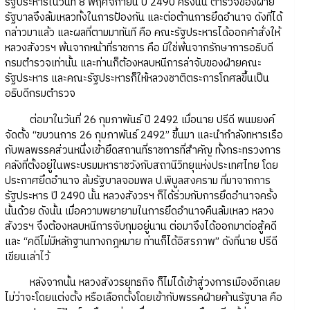
รัฐประหารในวันที่ 8 พฤศจิกายน ปี 2490 ครั้งนั้น ตำรวจของฝ่าย
รัฐบาลจึงล้มเหลวทั้งในการป้องกัน และต่อต้านการยึดอำนาจ ดังที่ได้
กล่าวมาแล้ว และผลที่ตามมาทันที คือ คณะรัฐประหารได้ออกคำสั่งให้
หลวงสังวรฯ พ้นจากหน้าที่ราชการ คือ มิใช่พ้นจากรักษาการอธิบดี
กรมตำรวจเท่านั้น และท่านก็ต้องหลบหนีการล่าจับของฝ่ายคณะ
รัฐประหาร และคณะรัฐประหารก็ให้หลวงชาติตระการโกศลขึ้นเป็น
อธิบดีกรมตำรวจ
ต่อมาในวันที่ 26 กุมภาพันธ์ ปี 2492 เมื่อนาย ปรีดี พนมยงค์
จัดตั้ง “ขบวนการ 26 กุมภาพันธ์ 2492” ขึ้นมา และนำกำลังทหารเรือ
กับพลพรรคส่วนหนึ่งเข้ายึดสถานที่ราชการที่สำคัญ ทั้งกระทรวงการ
คลังที่ตั้งอยู่ในพระบรมมหาราชวังกับสถานีวิทยุแห่งประเทศไทย โดย
ประกาศยึดอำนาจ ล้มรัฐบาลจอมพล ป.พิบูลสงคราม ที่มาจากการ
รัฐประหาร ปี 2490 นั้น หลวงสังวรฯ ก็ได้ร่วมกับการยึดอำนาจครั้ง
นั้นด้วย ดังนั้น เมื่อความพยายามในการยึดอำนาจคืนล้มเหลว หลวง
สังวรฯ จึงต้องหลบหนีการจับกุมอยู่นาน ต่อมาจึงได้ออกมาต่อสู้คดี
และ “คดีไม่มีหลักฐานทางกฎหมาย ท่านก็ได้อิสรภาพ” ดังที่นาย ปรีดี
เขียนเล่าไว้
หลังจากนั้น หลวงสังวรยุทธกิจ ก็ไม่ได้เข้าสู่วงการเมืองอีกเลย
ไม่ว่าจะโดยแต่งตั้ง หรือเลือกตั้งโดยเข้ากับพรรคฝ่ายค้านรัฐบาล คือ