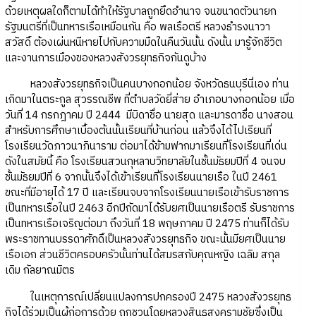
ด้วยเหตุผลใดก็ตามได้ทำให้รัฐบาลถูกยึดอำนาจ จนขนาดตัวนายก
รัฐมนตรีที่เป็นทหารเรือเหมือนกัน คือ พลเรือตรี หลวงธำรงนาวา
สวัสดิ์ ต้องเผ่นหนีหายไปกับความมืดในคืนวันนั้น ดังนั้น มารู้จักชีวิต
และงานการเมืองของหลวงสังวรยุทธกิจกันดูบ้าง
หลวงสังวรยุทธกิจเป็นคนบางกอกน้อย จังหวัดธนบุรีนี่เอง ท่าน
เกิดมาในตระกูล สุวรรณชีพ ที่ตำบลวัดยี่ส่าย อำเภอบางกอกน้อย เมื่อ
วันที่ 14 กรกฎาคม ปี 2444 มีบิดาชื่อ นายสุด และมารดาชื่อ นางสอน
สำหรับการศึกษาเบื้องต้นนั้นเรียนที่บ้านก่อน แล้วจึงได้ไปเรียนที่
โรงเรียนวัดภาวนาภินาราม ต่อมาได้ข้ามฟากมาเรียนที่โรงเรียนที่เด่น
ดังในสมัยนี้ คือ โรงเรียนสวนกุหลาบวิทยาลัยในชั้นมัธยมปีที่ 4 จนจบ
ชั้นมัธยมปีที่ 6 จากนั้นจึงได้เข้าเรียนที่โรงเรียนนายเรือ ในปี 2461
ขณะที่มีอายุได้ 17 ปี และเรียนจบจากโรงเรียนนายเรือเข้ารับราชการ
เป็นทหารเรือในปี 2463 อีกปีถัดมาได้รับยศเป็นนายเรือตรี รับราชการ
เป็นทหารเรือเจริญต่อมา ถึงวันที่ 18 พฤษภาคม ปี 2475 ท่านก็ได้รับ
พระราชทานบรรดาศักดิ์เป็นหลวงสังวรยุทธกิจ ขณะนั้นมียศเป็นนาย
เรือเอก ส่วนชีวิตครอบครัวนั้นท่านได้สมรสกับคุณหญิง เฉลิม สกุล
เดิม กัลยาณมิตร
ในเหตุการณ์เปลี่ยนแปลงการปกครองปี 2475 หลวงสังวรยุทธ
กิจได้ร่วมเป็นผู้ก่อการด้วย ถูกชวนโดยหลวงสินธุสงครามชัยซึ่งเป็น