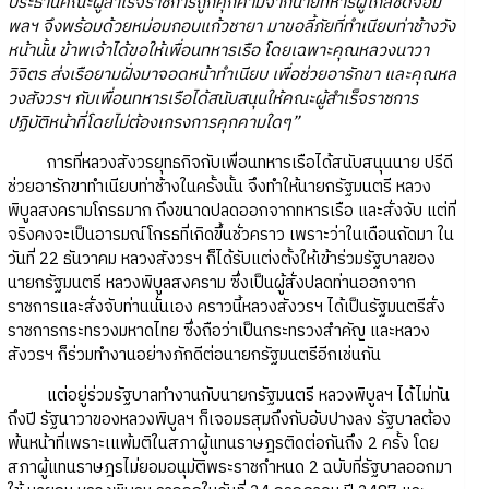
ประธานคณะผู้สำเร็จราชการถูกคุกคามจากนายทหารผู้ใกล้ชิดจอม
พลฯ จึงพร้อมด้วยหม่อมกอบแก้วชายา มาขอลี้ภัยที่ทำเนียบท่าช้างวัง
หน้านั้น ข้าพเจ้าได้ขอให้เพื่อนทหารเรือ โดยเฉพาะคุณหลวงนาวา
วิจิตร ส่งเรือยามฝั่งมาจอดหน้าทำเนียบ เพื่อช่วยอารักขา และคุณหล
วงสังวรฯ กับเพื่อนทหารเรือได้สนับสนุนให้คณะผู้สำเร็จราชการ
ปฏิบัติหน้าที่โดยไม่ต้องเกรงการคุกคามใดๆ”
การที่หลวงสังวรยุทธกิจกับเพื่อนทหารเรือได้สนับสนุนนาย ปรีดี
ช่วยอารักขาทำเนียบท่าช้างในครั้งนั้น จึงทำให้นายกรัฐมนตรี หลวง
พิบูลสงครามโกรธมาก ถึงขนาดปลดออกจากทหารเรือ และสั่งจับ แต่ที่
จริงคงจะเป็นอารมณ์โกรธที่เกิดขึ้นชั่วคราว เพราะว่าในเดือนถัดมา ใน
วันที่ 22 ธันวาคม หลวงสังวรฯ ก็ได้รับแต่งตั้งให้เข้าร่วมรัฐบาลของ
นายกรัฐมนตรี หลวงพิบูลสงคราม ซึ่งเป็นผู้สั่งปลดท่านออกจาก
ราชการและสั่งจับท่านนั่นเอง คราวนี้หลวงสังวรฯ ได้เป็นรัฐมนตรีสั่ง
ราชการกระทรวงมหาดไทย ซึ่งถือว่าเป็นกระทรวงสำคัญ และหลวง
สังวรฯ ก็ร่วมทำงานอย่างภักดีต่อนายกรัฐมนตรีอีกเช่นกัน
แต่อยู่ร่วมรัฐบาลทำงานกับนายกรัฐมนตรี หลวงพิบูลฯ ได้ไม่ทัน
ถึงปี รัฐนาวาของหลวงพิบูลฯ ก็เจอมรสุมถึงกับอับปางลง รัฐบาลต้อง
พ้นหน้าที่เพราะเแพ้มติในสภาผู้แทนราษฎรติดต่อกันถึง 2 ครั้ง โดย
สภาผู้แทนราษฎรไม่ยอมอนุมัติพระราชกำหนด 2 ฉบับที่รัฐบาลออกมา