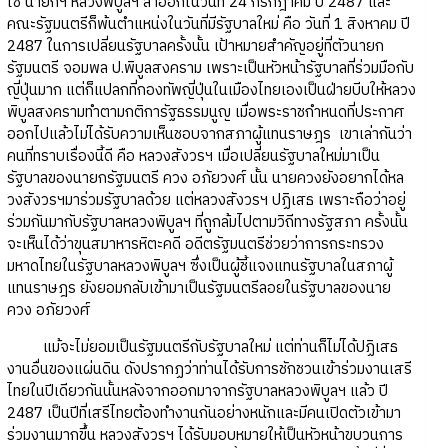
ใช้ นายกฯ หลวงพิบูลฯ ลาออกในวันที่ 24 กรกฎาคม ปี 2487 และ
คณะรัฐมนตรีก็พ้นตำแหน่งในวันที่มีรัฐบาลใหม่ คือ วันที่ 1 สิงหาคม ปี
2487 ในการเปลี่ยนรัฐบาลครั้งนั้น เป้าหมายสำคัญอยู่ที่ตัวนายก
รัฐมนตรี จอมพล ป.พิบูลสงคราม เพราะเป็นหัวหน้ารัฐบาลที่ร่วมมือกับ
ญี่ปุ่นมาก แต่ก็แปลกที่กองทัพญี่ปุ่นในเมืองไทยเองเป็นฝ่ายบีบให้หลวง
พิบูลสงครามทำตามกติการัฐธรรมนูญ เมื่อพระราชกำหนดที่ประกาศ
ออกไปแล้วไม่ได้รับความเห็นชอบจากสภาผู้แทนราษฎร เขาเล่ากันว่า
คนที่ทราบเรื่องนี้ดี คือ หลวงสังวรฯ เมื่อเปลี่ยนรัฐบาลใหม่มาเป็น
รัฐบาลของนายกรัฐมนตรี ควง อภัยวงศ์ นั้น นายควงยังอยากได้หล
วงสังวรฯมาร่วมรัฐบาลด้วย แต่หลวงสังวรฯ ปฏิเสธ เพราะถือว่าอยู่
ร่วมกันมากับรัฐบาลหลวงพิบูลฯ ที่ถูกล้มไปตามวิถีทางรัฐสภา ครั้งนั้น
จะเห็นได้ว่าขุนสมาหารหิตะคดี อดีตรัฐมนตรีช่วยว่าการกระทรวง
มหาดไทยในรัฐบาลหลวงพิบูลฯ ซึ่งเป็นผู้ชี้แจงแทนรัฐบาลในสภาผู้
แทนราษฎร ยังยอมกลับเข้ามาเป็นรัฐมนตรีลอยในรัฐบาลของนาย
ควง อภัยวงศ์
แม้จะไม่ยอมเป็นรัฐมนตรีกับรัฐบาลใหม่ แต่ท่านก็ไม่ได้ปฏิเสธ
งานอื่นของแผ่นดิน ดังปรากฏว่าท่านได้รับการชักชวนเข้าร่วมงานเสรี
ไทยในปีเดียวกันนั้นหลังจากออกมาจากรัฐบาลหลวงพิบูลฯ แล้ว ปี
2487 เป็นปีที่เสรีไทยต้องทำงานกันอย่างหนักและมีคนเปิดตัวเข้ามา
ร่วมงานมากขึ้น หลวงสังวรฯ ได้รับมอบหมายให้เป็นหัวหน้าขบวนการ