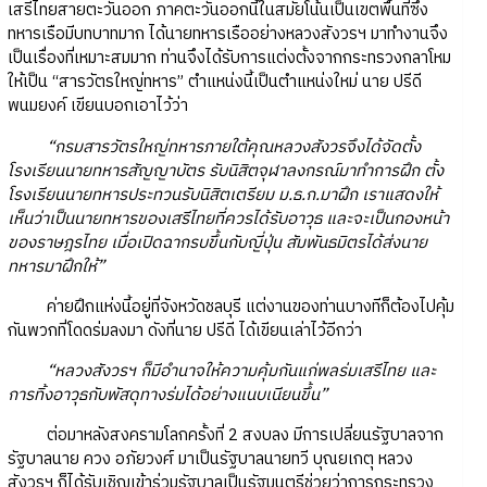
เสรีไทยสายตะวันออก ภาคตะวันออกนี้ในสมัยโน้นเป็นเขตพื้นที่ซึ่ง
ทหารเรือมีบทบาทมาก ได้นายทหารเรืออย่างหลวงสังวรฯ มาทำงานจึง
เป็นเรื่องที่เหมาะสมมาก ท่านจึงได้รับการแต่งตั้งจากกระทรวงกลาโหม
ให้เป็น “สารวัตรใหญ่ทหาร” ตำแหน่งนี้เป็นตำแหน่งใหม่ นาย ปรีดี
พนมยงค์ เขียนบอกเอาไว้ว่า
“กรมสารวัตรใหญ่ทหารภายใต้คุณหลวงสังวรจึงได้จัดตั้ง
โรงเรียนนายทหารสัญญาบัตร รับนิสิตจุฬาลงกรณ์มาทำการฝึก ตั้ง
โรงเรียนนายทหารประทวนรับนิสิตเตรียม ม.ธ.ก.มาฝึก เราแสดงให้
เห็นว่าเป็นนายทหารของเสรีไทยที่ควรได้รับอาวุธ และจะเป็นกองหน้า
ของราษฎรไทย เมื่อเปิดฉากรบขึ้นกับญี่ปุ่น สัมพันธมิตรได้ส่งนาย
ทหารมาฝึกให้”
ค่ายฝึกแห่งนี้อยู่ที่จังหวัดชลบุรี แต่งานของท่านบางทีก็ต้องไปคุ้ม
กันพวกที่โดดร่มลงมา ดังที่นาย ปรีดี ได้เขียนเล่าไว้อีกว่า
“หลวงสังวรฯ ก็มีอำนาจให้ความคุ้มกันแก่พลร่มเสรีไทย และ
การทิ้งอาวุธกับพัสดุทางร่มได้อย่างแนบเนียนขึ้น”
ต่อมาหลังสงครามโลกครั้งที่ 2 สงบลง มีการเปลี่ยนรัฐบาลจาก
รัฐบาลนาย ควง อภัยวงศ์ มาเป็นรัฐบาลนายทวี บุณยเกตุ หลวง
สังวรฯ ก็ได้รับเชิญเข้าร่วมรัฐบาลเป็นรัฐมนตรีช่วยว่าการกระทรวง