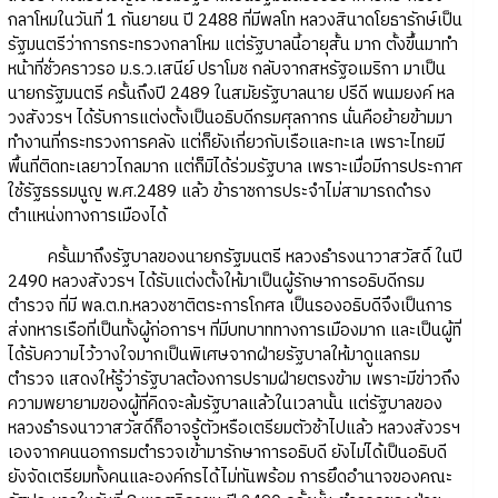
กลาโหมในวันที่ 1 กันยายน ปี 2488 ที่มีพลโท หลวงสินาดโยธารักษ์เป็น
รัฐมนตรีว่าการกระทรวงกลาโหม แต่รัฐบาลนี้อายุสั้น มาก ตั้งขึ้นมาทำ
หน้าที่ชั่วคราวรอ ม.ร.ว.เสนีย์ ปราโมช กลับจากสหรัฐอเมริกา มาเป็น
นายกรัฐมนตรี ครั้นถึงปี 2489 ในสมัยรัฐบาลนาย ปรีดี พนมยงค์ หล
วงสังวรฯ ได้รับการแต่งตั้งเป็นอธิบดีกรมศุลกากร นั่นคือย้ายข้ามมา
ทำงานที่กระทรวงการคลัง แต่ก็ยังเกี่ยวกับเรือและทะเล เพราะไทยมี
พื้นที่ติดทะเลยาวไกลมาก แต่ก็มิได้ร่วมรัฐบาล เพราะเมื่อมีการประกาศ
ใช้รัฐธรรมนูญ พ.ศ.2489 แล้ว ข้าราชการประจำไม่สามารถดำรง
ตำแหน่งทางการเมืองได้
ครั้นมาถึงรัฐบาลของนายกรัฐมนตรี หลวงธำรงนาวาสวัสดิ์ ในปี
2490 หลวงสังวรฯ ได้รับแต่งตั้งให้มาเป็นผู้รักษาการอธิบดีกรม
ตำรวจ ที่มี พล.ต.ท.หลวงชาติตระการโกศล เป็นรองอธิบดีจึงเป็นการ
ส่งทหารเรือที่เป็นทั้งผู้ก่อการฯ ที่มีบทบาททางการเมืองมาก และเป็นผู้ที่
ได้รับความไว้วางใจมากเป็นพิเศษจากฝ่ายรัฐบาลให้มาดูแลกรม
ตำรวจ แสดงให้รู้ว่ารัฐบาลต้องการปรามฝ่ายตรงข้าม เพราะมีข่าวถึง
ความพยายามของผู้ที่คิดจะล้มรัฐบาลแล้วในเวลานั้น แต่รัฐบาลของ
หลวงธำรงนาวาสวัสดิ์ก็อาจรู้ตัวหรือเตรียมตัวช้าไปแล้ว หลวงสังวรฯ
เองจากคนนอกกรมตำรวจเข้ามารักษาการอธิบดี ยังไม่ได้เป็นอธิบดี
ยังจัดเตรียมทั้งคนและองค์กรได้ไม่ทันพร้อม การยึดอำนาจของคณะ