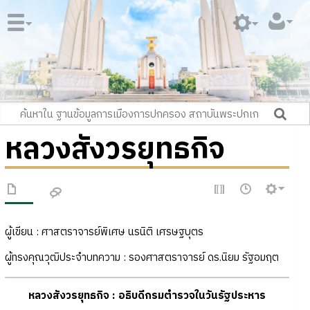
หลวงสังวรยุทธกิจ
ผู้เขียน : ศาสตราจารย์พิเศษ นรนิติ เศรษฐบุตร
ผู้ทรงคุณวุฒิประจำบทความ : รองศาสตราจารย์ ดร.นิยม รัฐอมฤต
หลวงสังวรยุทธกิจ : อธิบดีกรมตำรวจในวันรัฐประหาร