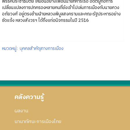
พรรคประชาธิปัตย์ เหมือนอย่างเพื่อนนายทหารเรือ อดีตผู้ก่อการ
เปลี่ยนแปลงการปกครองหลายคนที่ยังเข้าไปเล่นการเมืองกับนายควง
อภัยวงศ์ อยู่ตรงข้ามฝ่ายหลวงพิบูลสงครามและคณะรัฐประหารอย่าง
ชัดแจ้ง หลวงสังวรฯ ได้ถึงแก่อนิจกรรมในปี 2516
หมวดหมู่
:
บุคคลสำคัญทางการเมือง
คลังความรู้
ผลงาน
นานาทัศนะการเมืองไทย