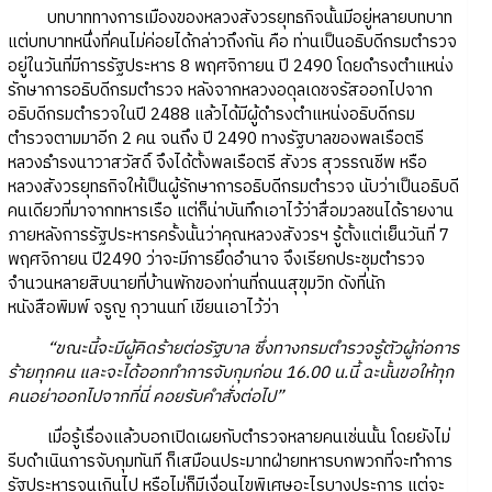
บทบาททางการเมืองของหลวงสังวรยุทธกิจนั้นมีอยู่หลายบทบาท
แต่บทบาทหนึ่งที่คนไม่ค่อยได้กล่าวถึงกัน คือ ท่านเป็นอธิบดีกรมตำรวจ
อยู่ในวันที่มีการรัฐประหาร 8 พฤศจิกายน ปี 2490 โดยดำรงตำแหน่ง
รักษาการอธิบดีกรมตำรวจ หลังจากหลวงอดุลเดชจรัสออกไปจาก
อธิบดีกรมตำรวจในปี 2488 แล้วได้มีผู้ดำรงตำแหน่งอธิบดีกรม
ตำรวจตามมาอีก 2 คน จนถึง ปี 2490 ทางรัฐบาลของพลเรือตรี
หลวงธำรงนาวาสวัสดิ์ จึงได้ตั้งพลเรือตรี สังวร สุวรรณชีพ หรือ
หลวงสังวรยุทธกิจให้เป็นผู้รักษาการอธิบดีกรมตำรวจ นับว่าเป็นอธิบดี
คนเดียวที่มาจากทหารเรือ แต่ก็น่าบันทึกเอาไว้ว่าสื่อมวลชนได้รายงาน
ภายหลังการรัฐประหารครั้งนั้นว่าคุณหลวงสังวรฯ รู้ตั้งแต่เย็นวันที่ 7
พฤศจิกายน ปี2490 ว่าจะมีการยึดอำนาจ จึงเรียกประชุมตำรวจ
จำนวนหลายสิบนายที่บ้านพักของท่านที่ถนนสุขุมวิท ดังที่นัก
หนังสือพิมพ์ จรูญ กุวานนท์ เขียนเอาไว้ว่า
“ขณะนี้จะมีผู้คิดร้ายต่อรัฐบาล ซึ่งทางกรมตำรวจรู้ตัวผู้ก่อการ
ร้ายทุกคน และจะได้ออกทำการจับกุมก่อน 16.00 น.นี้ ฉะนั้นขอให้ทุก
คนอย่าออกไปจากที่นี่ คอยรับคำสั่งต่อไป”
เมื่อรู้เรื่องแล้วบอกเปิดเผยกับตำรวจหลายคนเช่นนั้น โดยยังไม่
รีบดำเนินการจับกุมทันที ก็เสมือนประมาทฝ่ายทหารบกพวกที่จะทำการ
รัฐประหารจนเกินไป หรือไม่ก็มีเงื่อนไขพิเศษอะไรบางประการ แต่จะ