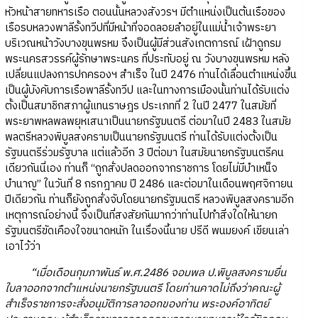
หัวหน้าสายทหารเรือ ตอนนั้นหลวงสังวรฯ มีตำแหน่งเป็นต้นเรือของ
เรือรบหลวงพาลีรั้งทวีปที่มีหน้าที่จอดลอยลำอยู่ในแม่น้ำเจ้าพระยา
บริเวณหน้าวังบางขุนพรหม จึงเป็นผู้มีส่วนสังเกตการณ์ เฝ้าดูกรม
พระนครสวรรค์ผู้รักษาพระนคร ที่ประทับอยู่ ณ วังบางขุนพรหม หลัง
เปลี่ยนแปลงการปกครองฯ สำเร็จ ในปี 2476 ท่านได้เลื่อนตำแหน่งขึ้น
เป็นผู้บังคับการเรือพาลีรั้งทวีป และในทางการเมืองนั้นท่านได้รับแต่ง
ตั้งเป็นสมาชิกสภาผู้แทนราษฎร ประเภทที่ 2 ในปี 2477 ในสมัยที่
พระยาพหลพลพยุหเสนาเป็นนายกรัฐมนตรี ต่อมาในปี 2483 ในสมัย
พลตรีหลวงพิบูลสงครามเป็นนายกรัฐมนตรี ท่านได้รับแต่งตั้งเป็น
รัฐมนตรีร่วมรัฐบาล แต่แล้วอีก 3 ปีต่อมา ในสมัยนายกรัฐมนตรีคน
เดียวกันนี่เอง ท่านก็ “ถูกสั่งปลดออกจากราชการ โดยไม่มีบำเหน็จ
บำนาญ” ในวันที่ 8 กรกฎาคม ปี 2486 และต่อมาในเดือนพฤศจิกายน
ปีเดียวกัน ท่านก็ยังถูกสั่งจับโดยนายกรัฐมนตรี หลวงพิบูลสงครามอีก
เหตุการณ์อย่างนี้ จึงเป็นที่สงสัยกันมากว่าท่านไปทำสิ่งใดให้นายก
รัฐมนตรีขัดเคืองใจขนาดหนัก ในเรื่องนี้นาย ปรีดี พนมยงค์ เขียนเล่า
เอาไว้ว่า
“เมื่อเดือนกุมภาพันธ์ พ.ศ.2486 จอมพล ป.พิบูลสงครามยื่น
ใบลาออกจากตำแหน่งนายกรัฐมนตรี โดยท่านคาดไม่ถึงว่าคณะผู้
สำเร็จราชการจะสั่งอนุมัติการลาออกของท่าน พระองค์อาทิตย์