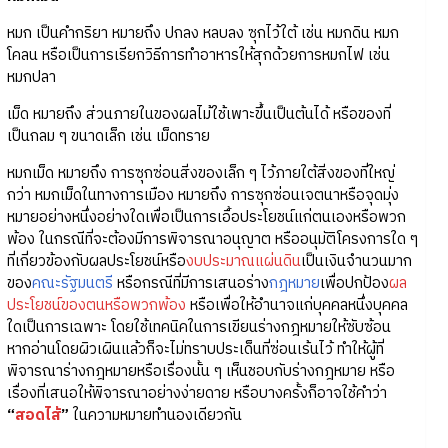
หมก เป็นคำกริยา หมายถึง ปกลง หลบลง ซุกไว้ใต้ เช่น หมกดิน หมก
โคลน หรือเป็นการเรียกวิธีการทำอาหารให้สุกด้วยการหมกไฟ เช่น
หมกปลา
เม็ด หมายถึง ส่วนภายในของผลไม้ใช้เพาะขึ้นเป็นต้นได้ หรือของที่
เป็นกลม ๆ ขนาดเล็ก เช่น เม็ดทราย
หมกเม็ด หมายถึง การซุกซ่อนสิ่งของเล็ก ๆ ไว้ภายใต้สิ่งของที่ใหญ่
กว่า หมกเม็ดในทางการเมือง หมายถึง การซุกซ่อนเจตนาหรือจุดมุ่ง
หมายอย่างหนึ่งอย่างใดเพื่อเป็นการเอื้อประโยชน์แก่ตนเองหรือพวก
พ้อง ในกรณีที่จะต้องมีการพิจารณาอนุญาต หรืออนุมัติโครงการใด ๆ
ที่เกี่ยวข้องกับผลประโยชน์หรือ
งบประมาณแผ่นดิน
เป็นเงินจำนวนมาก
ของ
คณะรัฐมนตรี
หรือกรณีที่มีการเสนอร่าง
กฎหมาย
เพื่อปกป้อง
ผล
ประโยชน์ของตนหรือพวกพ้อง
หรือเพื่อให้อำนาจแก่บุคคลหนึ่งบุคคล
ใดเป็นการเฉพาะ โดยใช้เทคนิคในการเขียนร่างกฎหมายให้ซับซ้อน
หากอ่านโดยผิวเผินแล้วก็จะไม่ทราบประเด็นที่ซ่อนเร้นไว้ ทำให้ผู้ที่
พิจารณาร่างกฎหมายหรือเรื่องนั้น ๆ เห็นชอบกับร่างกฎหมาย หรือ
เรื่องที่เสนอให้พิจารณาอย่างง่ายดาย หรือบางครั้งก็อาจใช้คำว่า
“
สอดไส้
”
ในความหมายทำนองเดียวกัน