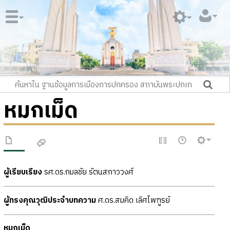
หมกเม็ด
ผู้เรียบเรียง
รศ.ดร.กมลชัย รัตนสกาววงศ์
ผู้ทรงคุณวุฒิประจำบทความ
ศ.ดร.สมคิด เลิศไพฑูรย์
หมกเม็ด