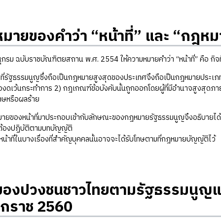
มายของคำว่า “หน้าที่” และ “กฎห
บับราชบัณฑิตยสถาน พ.ศ. 2554 ให้ความหมายคำว่า “หน้าที่” คือ กิจที
ธรรมนูญซึ่งถือเป็นกฎหมายสูงสุดของประเทศจึงถือเป็นกฎหมายประเภทหนึ่ง
งดเว้นกระทำการ 2) กฎเกณฑ์ข้อบังคับนั้นถูกออกโดยผู้ที่มีอำนาจสูงสุดภายใ
ทษหรือผลร้าย
มายของหน้าที่มาประกอบเข้ากับลักษณะของกฎหมายรัฐธรรมนูญจึงอธิบายได้ว
้องปฏิบัติตามบทบัญญัติ
น้าที่ในบางเรื่องที่สำคัญบุคคลนั้นอาจจะได้รับโทษตามที่กฎหมายบัญญัติไว้
ี่ของปวงชนชาวไทยตามรัฐธรรมนูญ
ักราช 2560