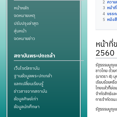
2
ความห
หน้าหลัก
3
หน้า
4
บรรณ
จดหมายเหตุ
5
หนังสื
ปรับปรุงล่าสุด
สุ่มหน้า
จดหมายข่าว
หน้าท
2560
สถาบันพระปกเกล้า
รัฐธรรมนูญแ
เว็บไซต์สถาบัน
ชาวไทย ด้วยก
ฐานข้อมูลพระปกเกล้า
(มาตรา 4) บุ
เรียบร้อยหรือ
แลกเปลี่ยนเรียนรู้
ไทยแล้วก็ย่อม
ข่าวสารจากสถาบัน
จำกัดสิทธิแล
ข้อมูลศิษย์เก่า
การจำกัดจนเ
ข้อมูลนักศึกษา
รัฐธรรมนูญแห