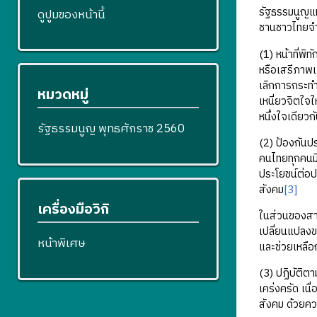
รัฐธรรมนูญแห
ดูปูมของหน้านี้
ชานชาวไทยจำเ
(1) หน้าที่พ
หรือเสรีภาพเ
เลิกการกระทำด
หมวดหมู่
เหนี่ยวจิตใจ
หนึ่งใจเดียวก
รัฐธรรมนูญ พุทธศักราช 2560
(2) ป้องกันป
คนไทยทุกคนมี
ประโยชน์ต่อป
สังคม
[3]
เครื่องมือวิกิ
ในส่วนของสาธ
เปลี่ยนแปลงข
หน้าพิเศษ
และช่วยเหลือ
(3) ปฏิบัติต
เคร่งครัด เนื
สังคม ด้วยค