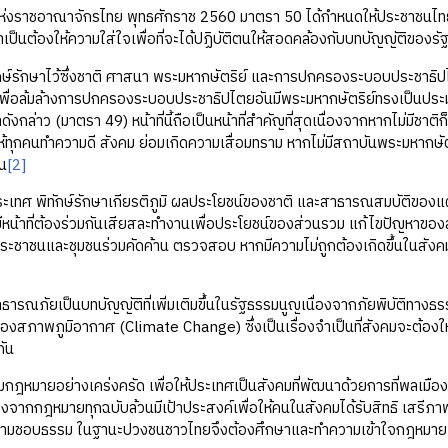
่งราชอาณาจักรไทย พุทธศักราช 2560 มาตรา 50 ได้กำหนดให้ประชาชนไทยมีหน้าท
ป็นต้องให้ความใส่ใจเพื่อที่จะได้ปฏิบัติตนให้สอดคล้องกับบทบัญญัติของรั
ิทักษ์รักษาไว้ซึ่งชาติ ศาสนา พระมหากษัตริย์ และการปกครองระบอบประชาธิปไต
พื่อล้มล้างการปกครองระบอบประชาธิปไตยอันมีพระมหากษัตริย์ทรงเป็นประ
ังกล่าว (มาตรา 49) หน้าที่นี้ถือเป็นหน้าที่สำคัญที่สุดเนื่องจากหากไม่มีช
ให้ทุกคนทำความดี สังคม ย่อมเกิดความเสื่อมทราม หากไม่มีสถาบันพระมหากษัต
ัน
[2]
ระเทศ พิทักษ์รักษาเกียรติภูมิ ผลประโยชน์ของชาติ และสาธารณสมบัติของ
หน้าที่ต้องร่วมกันเสียสละทำงานเพื่อประโยชน์ของส่วนรวม แก้ไขปัญหาของส
ระชาชนและชุมชนร่วมคัดค้าน ตรวจสอบ หากมีความไม่ถูกต้องเกิดขึ้นในสังคม
ารณภัยเป็นบทบัญญัติที่เพิ่มเติมขึ้นในรัฐธรรมนูญเนื่องจากภัยพิบัติทางธร
องสภาพภูมิอากาศ (Climate Change) ซึ่งเป็นเรื่องจำเป็นที่สังคมจะต้องให
กัน
ามกฎหมายอย่างเคร่งครัด เพื่อให้ประเทศเป็นสังคมที่พัฒนาด้วยการที่พลเมื
่องจากกฎหมายทุกฉบับล้วนมีเป้าประสงค์เพื่อให้คนในสังคมได้รับสิทธิ เสรีภา
วามชอบธรรม ในฐานะปวงชนชาวไทยจึงต้องศึกษาและทำความเข้าใจกฎหมาย เพื