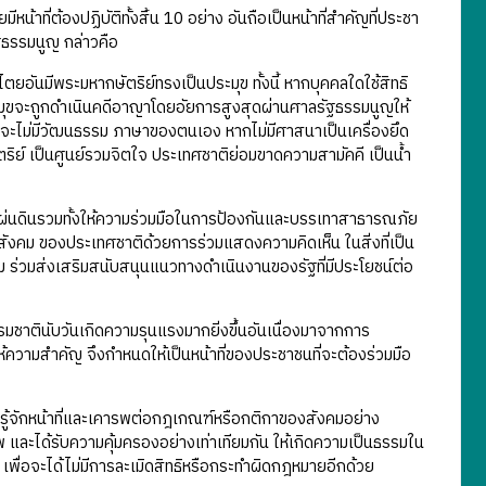
ี่ต้องปฏิบัติทั้งสิ้น 10 อย่าง อันถือเป็นหน้าที่สำคัญที่ประชา
ฐธรรมนูญ กล่าวคือ
ยอันมีพระมหากษัตริย์ทรงเป็นประมุข ทั้งนี้ หากบุคคลใดใช้สิทธิ
มุขจะถูกดำเนินคดีอาญาโดยอัยการสูงสุดผ่านศาลรัฐธรรมนูญให้
าติก็จะไม่มีวัฒนธรรม ภาษาของตนเอง หากไม่มีศาสนาเป็นเครื่องยึด
ริย์ เป็นศูนย์รวมจิตใจ ประเทศชาติย่อมขาดความสามัคคี เป็นน้ำ
แผ่นดินรวมทั้งให้ความร่วมมือในการป้องกันและบรรเทาสาธารณภัย
ังคม ของประเทศชาติด้วยการร่วมแสดงความคิดเห็น ในสิ่งที่เป็น
 ร่วมส่งเสริมสนับสนุนแนวทางดำเนินงานของรัฐที่มีประโยชน์ต่อ
รมชาตินับวันเกิดความรุนแรงมากยิ่งขึ้นอันเนื่องมาจากการ
้ความสำคัญ จึงกำหนดให้เป็นหน้าที่ของประชาชนที่จะต้องร่วมมือ
องรู้จักหน้าที่และเคารพต่อกฎเกณฑ์หรือกติกาของสังคมอย่าง
พ และได้รับความคุ้มครองอย่างเท่าเทียมกัน ให้เกิดความเป็นธรรมใน
่อจะได้ไม่มีการละเมิดสิทธิหรือกระทำผิดกฎหมายอีกด้วย