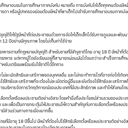
ารศึกษาอบรมในการศึกษาภาคบังคับ หมายถึง การบังคับให้เด็กทุกคนต้องมีห
มารดา หรือผู้ปกครองย่อมต้องมีหน้าที่พาเด็กไปเข้ารับการศึกษาอบรมภาคบังค
ย
ญัติให้รัฐมีหน้าที่ต่อประชาชนด้วยการจัดให้เด็กเล็กได้รับการดูแลและพัฒน
 12 ปีอย่างมีคุณภาพ โดยไม่เก็บค่าใช้จ่าย
รทหารตามที่กฎหมายบัญญัติ สำหรับชายที่มีสัญชาติไทย อายุ 18 ปี มีหน้าที่
ารทหาร แต่หากผู้ใดยังเรียนอยู่ก็สามารถผ่อนผันได้จนกว่าจะสำเร็จการศึกษ
หรับเตรียมพร้อมรับใช้ชาติได้อีกทาง
ไม่ละเมิดสิทธิและเสรีภาพของบุคคลอื่น และไม่กระทำการใดที่อาจก่อให้เกิ
ช้สิทธิและเสรีภาพที่จะต้องไม่ละเมิดต่อผู้อื่นและยังต้องใช้สิทธิและเสรี
การบริหารจัดการวิกฤติการณ์ของประเทศที่มีประสิทธิภาพ และทำให้สังคมไท
ธิเลือกตั้งหรือลงประชามติอย่างอิสระโดยคำนึงถึงประโยชน์ส่วนรวมของประเ
และเพื่อเป็นการกระตุ้นให้ประชาชนให้ความสำคัญกับการเลือกตั้งหรือลงป
ามีส่วนร่วมทางการเมืองมากขึ้น
ที่มีอายุ 18 ปีขึ้นไป มีหน้าที่ต้องไปใช้สิทธิเลือกตั้งหรือลงประชามติอย่าง
วมของประชาชนในทางการเมืองอีกประการหนึ่ง