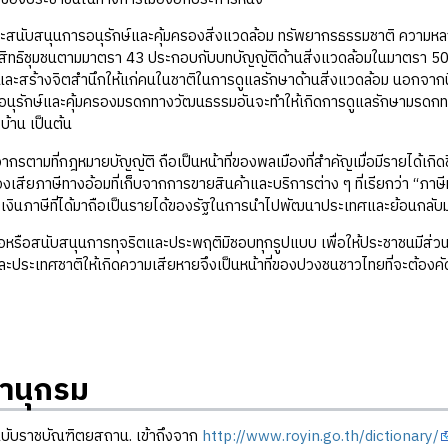
ละสนับสนุนการอนุรักษ์และคุ้มครองสิ่งแวดล้อม ทรัพยากรธรรมชาติ ความหลา
สิทธิชุมชนตามมาตรา 43 ประกอบกับบทบัญญัติด้านสิ่งแวดล้อมในมาตรา 50 
ละสร้างจิตสำนึกให้แก่คนในชาติในการดูแลรักษาด้านสิ่งแวดล้อม นอกจากนี้ ย
อนุรักษ์และคุ้มครองมรดกทางวัฒนธรรมอันจะทำให้เกิดการดูแลรักษามรดก
บ้าน เป็นต้น
ากรตามที่กฎหมายบัญญัติ ถือเป็นหน้าที่ของพลเมืองที่สำคัญเมื่อมีรายได้เกิด
องเสียภาษีทางอ้อมที่เก็บจากการขายสินค้าและบริการต่าง ๆ ที่เรียกว่า “ภาษ
งินภาษีที่ได้มาถือเป็นรายได้ของรัฐในการนำไปพัฒนาประเทศและย้อนกลับม
มือหรือสนับสนุนการทุจริตและประพฤติมิชอบทุกรูปแบบ เพื่อให้ประชาชนมีส่
ะประเทศชาติให้เกิดความเสียหายจึงเป็นหน้าที่ของปวงชนชาวไทยที่จะต้องคั
านุกรม
บับราชบัณฑิตยสถาน. เข้าถึงจาก
http://www.royin.go.th/dictionary/