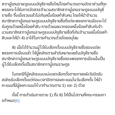
สภาผู้แทนราษฎรแบบบัญชีรายชื่อใหม่โดยคํานวณตามอัตราส่วนที่ทุก
พรรคจะได้รับการจัดสรรจํานวนสมาชิกสภาผู้แทนราษฎรแบบบัญชี
รายชื่อ ซึ่งเมื่อรวมแล้วไม่เกินหนึ่งร้อยห้าสิบคน โดยให้นําจํานวน
สมาชิกสภาผู้แทนราษฎรแบบบัญชีรายชื่อที่แต่ละพรรคการเมืองจะได้
รับคูณด้วยหนึ่งร้อยห้าสิบ หารด้วยผลบวกของหนึ่งร้อยห้าสิบกับจํา
นวนสมาชิกสภาผู้แทนราษฎรแบบบัญชีรายชื่อที่เกินจํานวนหนึ่งร้อยห้า
สิบและให้นํา 4) มาใช้ในการคํานวณด้วยโดยอนุโลม
8) เมื่อได้จํานวนผู้ได้รับเลือกตั้งแบบบัญชีรายชื่อของแต่ละ
พรรคการเมืองแล้ว ให้ผู้สมัครตามลําดับหมายเลขในบัญชีรายชื่อ
สมาชิกสภาผู้แทนราษฎรแบบบัญชีรายชื่อของพรรคการเมืองนั้นเป็น
ผู้ได้รับเลือกตั้งเป็นสมาชิกสภาผู้แทนราษฎร
ในกรณีที่ผู้สมัครแบบแบ่งเขตเลือกตั้งตายภายหลังวันปิดรับ
สมัครรับเลือกตั้งแต่ก่อนเวลาปิดการลงคะแนนในวันเลือกตั้ง ให้นํา
คะแนนที่มีผู้ลงคะแนนให้ มาคํานวณตาม 1) และ 2) ด้วย
ทั้งนี้ การดําเนินการตาม 1) ถึง 8) ให้เป็นไปตามที่คณะกรรมกา
รกําหนด
[6]