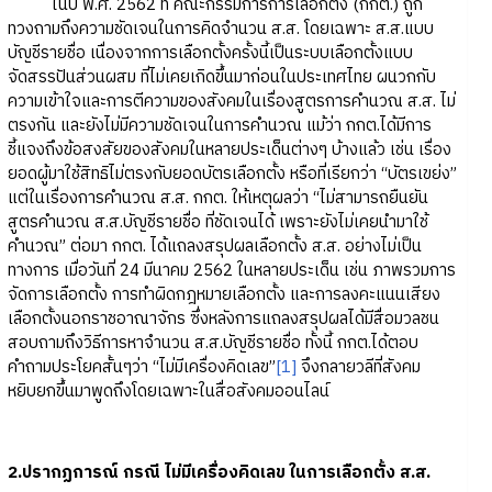
ในปี พ.ศ. 2562 ที่ คณะกรรมการการเลือกตั้ง (กกต.) ถูก
ทวงถามถึงความชัดเจนในการคิดจำนวน ส.ส. โดยเฉพาะ ส.ส.แบบ
บัญชีรายชื่อ เนื่องจากการเลือกตั้งครั้งนี้เป็นระบบเลือกตั้งแบบ
จัดสรรปันส่วนผสม ที่ไม่เคยเกิดขึ้นมาก่อนในประเทศไทย ผนวกกับ
ความเข้าใจและการตีความของสังคมในเรื่องสูตรการคำนวณ ส.ส. ไม่
ตรงกัน และยังไม่มีความชัดเจนในการคำนวณ แม้ว่า กกต.ได้มีการ
ชี้แจงถึงข้อสงสัยของสังคมในหลายประเด็นต่างๆ บ้างแล้ว เช่น เรื่อง
ยอดผู้มาใช้สิทธิไม่ตรงกับยอดบัตรเลือกตั้ง หรือที่เรียกว่า “บัตรเขย่ง”
แต่ในเรื่องการคำนวณ ส.ส. กกต. ให้เหตุผลว่า “ไม่สามารถยืนยัน
สูตรคำนวณ ส.ส.บัญชีรายชื่อ ที่ชัดเจนได้ เพราะยังไม่เคยนำมาใช้
คำนวณ” ต่อมา กกต. ได้แถลงสรุปผลเลือกตั้ง ส.ส. อย่างไม่เป็น
ทางการ เมื่อวันที่ 24 มีนาคม 2562 ในหลายประเด็น เช่น ภาพรวมการ
จัดการเลือกตั้ง การทำผิดกฎหมายเลือกตั้ง และการลงคะแนนเสียง
เลือกตั้งนอกราชอาณาจักร ซึ่งหลังการแถลงสรุปผลได้มีสื่อมวลชน
สอบถามถึงวิธีการหาจำนวน ส.ส.บัญชีรายชื่อ ทั้งนี้ กกต.ได้ตอบ
คำถามประโยคสั้นๆว่า “ไม่มีเครื่องคิดเลข”
[1]
จึงกลายวลีที่สังคม
หยิบยกขึ้นมาพูดถึงโดยเฉพาะในสื่อสังคมออนไลน์
2.ปรากฏการณ์ กรณี ไม่มีเครื่องคิดเลข ในการเลือกตั้ง ส.ส.