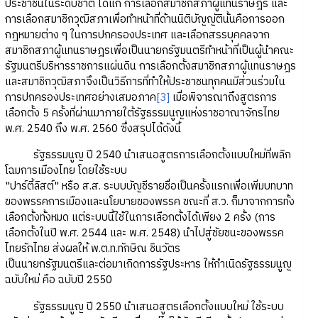
ประชาชนในระดับชาติ ได้แก่ การเลือกสมาชิกสภาผู้แทนราษฎร และ
การเลือกสมาชิกวุฒิสภาเพื่อทำหน้าที่ด้านนิติบัญญัตินั้นคือการออก
กฎหมายต่าง ๆ ในการปกครองประเทศ และเลือกสรรบุคคลจาก
สมาชิกสภาผู้แทนราษฎรเพื่อเป็นนายกรัฐมนตรีทำหน้าที่เป็นผู้นำคณะ
รัฐมนตรีบริหารราชการแผ่นดิน การเลือกตั้งสมาชิกสภาผู้แทนราษฎร
และสมาชิกวุฒิสภาจึงเป็นวิธีการที่ทำให้ประชาชนทุกคนมีส่วนร่วมใน
การปกครองประเทศอย่างเสมอภาค
[3]
เมื่อพิจารณาถึงสูตรการ
เลือกตั้ง 5 ครั้งที่ผ่านมาภายใต้รัฐธรรมนูญแห่งราชอาณาจักรไทย
พ.ศ. 2540 ถึง พ.ศ. 2560 ซึ่งสรุปได้ดังนี้
รัฐธรรมนูญ ปี 2540 นำเสนอสูตรการเลือกตั้งแบบใหม่ที่พลิก
โฉมการเมืองไทย โดยใช้ระบบ
"ปาร์ตี้ลิสต์" หรือ ส.ส. ระบบบัญชีรายชื่อเป็นครั้งแรกเพื่อเพิ่มบทบาท
ของพรรคการเมืองและนโยบายของพรรค ขณะที่ ส.ว. ก็มาจากการทั้ง
เลือกตั้งทั้งหมด แต่ระบบนี้ใช้ในการเลือกตั้งได้เพียง 2 ครั้ง (การ
เลือกตั้งในปี พ.ศ. 2544 และ พ.ศ. 2548) นำไปสู่ชัยชนะของพรรค
ไทยรักไทย ส่งผลให้ พ.ต.ท.ทักษิณ ชินวัตร
เป็นนายกรัฐมนตรีและต่อมาเกิดการรัฐประหาร ให้กำเนิดรัฐธรรมนูญ
ฉบับใหม่ คือ ฉบับปี 2550
รัฐธรรมนูญ ปี 2550 นำเสนอสูตรเลือกตั้งแบบใหม่ ใช้ระบบ