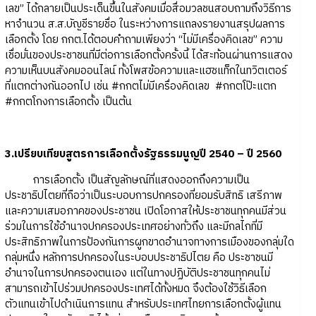
เลข” ได้กลายเป็นประเด็นขึ้นในสังคมเมื่อสื่อมวลชนสอบถามถึงวิธีการ
หาจำนวน ส.ส.บัญชีรายชื่อ ในระหว่างการแถลงรายงานสรุปผลการ
เลือกตั้ง โดย กกต.ได้ตอบคำถามเพียงว่า “ไม่มีเครื่องคิดเลข” ความ
เชื่อมั่นของประชาชนที่มีต่อการเลือกตั้งครั้งนี้ ได้สะท้อนผ่านการแสดง
ความเห็นบนสังคมออนไลน์ ทั้งโพสข้อความและแฮชแท็กในทวิตเตอร์
ที่แตกต่างกันออกไป เช่น #กกตไม่มีเครื่องคิดเลข #กกตโป๊ะแตก
#กกตโกงการเลือกตั้ง เป็นต้น
3.เปรียบเทียบสูตรการเลือกตั้งรัฐธรรมนูญปี 2540 – ปี 2560
การเลือกตั้ง เป็นสัญลักษณ์ที่แสดงออกถึงความเป็น
ประชาธิปไตยที่ถือว่าเป็นระบอบการปกครองที่ยอมรับสิทธิ เสรีภาพ
และความเสมอภาคของประชาชน เปิดโอกาสให้ประชาชนทุกคนมีส่วน
ร่วมในการใช้อำนาจปกครองประเทศอย่างทั่วถึง และมีกลไกที่มี
ประสิทธิภาพในการป้องกันการผูกขาดอำนาจทางการเมืองของกลุ่มใด
กลุ่มหนึ่ง หลักการปกครองในระบอบประชาธิปไตย คือ ประชาชนมี
อำนาจในการปกครองตนเอง แต่ในทางปฏิบัติประชาชนทุกคนไม่
สามารถเข้าไปร่วมปกครองประเทศได้ทั้งหมด จึงต้องใช้วิธีเลือก
ตัวแทนเข้าไปดำเนินการแทน สำหรับประเทศไทยการเลือกตั้งผู้แทน