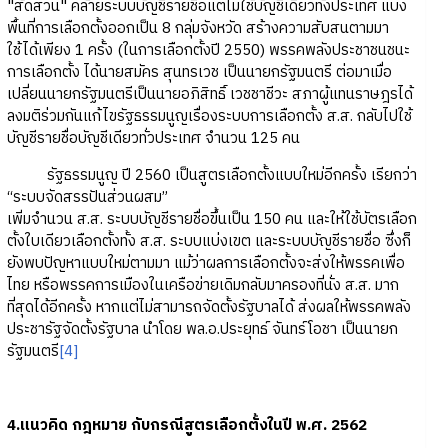
"สัดส่วน" คล้ายระบบบัญชีรายชื่อแต่ไม่ใช้บัญชีเดียวทั้งประเทศ แบ่ง
พื้นที่การเลือกตั้งออกเป็น 8 กลุ่มจังหวัด สร้างความสับสนตามมา
ใช้ได้เพียง 1 ครั้ง (ในการเลือกตั้งปี 2550) พรรคพลังประชาชนชนะ
การเลือกตั้ง ได้นายสมัคร สุนทรเวช เป็นนายกรัฐมนตรี ต่อมาเมื่อ
เปลี่ยนนายกรัฐมนตรีเป็นนายอภิสิทธิ์ เวชชาชีวะ สภาผู้แทนราษฎรได้
ลงมติร่วมกันแก้ไขรัฐธรรมนูญเรื่องระบบการเลือกตั้ง ส.ส. กลับไปใช้
บัญชีรายชื่อบัญชีเดียวทั่วประเทศ จำนวน 125 คน
รัฐธรรมนูญ ปี 2560 เป็นสูตรเลือกตั้งแบบใหม่อีกครั้ง เรียกว่า
“ระบบจัดสรรปันส่วนผสม”
เพิ่มจำนวน ส.ส. ระบบบัญชีรายชื่อขึ้นเป็น 150 คน และให้ใช้บัตรเลือก
ตั้งใบเดียวเลือกตั้งทั้ง ส.ส. ระบบแบ่งเขต และระบบบัญชีรายชื่อ ซึ่งก็
ยังพบปัญหาแบบใหม่ตามมา แม้ว่าผลการเลือกตั้งจะส่งให้พรรคเพื่อ
ไทย หรือพรรคการเมืองในเครือข่ายเดิมกลับมาครองที่นั่ง ส.ส. มาก
ที่สุดได้อีกครั้ง หากแต่ไม่สามารถจัดตั้งรัฐบาลได้ ส่งผลให้พรรคพลัง
ประชารัฐจัดตั้งรัฐบาล นำโดย พล.อ.ประยุทธ์ จันทร์โอชา เป็นนายก
รัฐมนตรี
[4]
4.แนวคิด กฎหมาย กับกรณีสูตรเลือกตั้งในปี พ.ศ. 2562