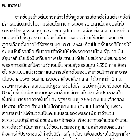
5.บทสรุป
จากข้อมูลข้างต้นอาจกล่าวได้ว่าสูตรการเลือกตั้งในแต่ละครั้งที่
มีการเปลี่ยนแปรไปตามเงื่อนไขทางการเมือง ณ เวลานั้น ส่งผลให้มี
การแก้ไขรัฐธรรมนูญและกำหนดรูปแบบการเลือกตั้ง ส.ส. ที่แตกต่าง
กันออกไป ซึ่งสูตรการเลือกตั้งในแต่ละแบบล้วนมีข้อดีที่ต่างกัน เช่น
สูตรเลือกตั้งภายใต้รัฐธรรมนูญ พ.ศ. 2540 ถือเป็นครั้งแรกที่มีการใช้
ระบบบัญชีรายชื่อเพิ่มความสำคัญให้แก่พรรคการเมือง รัฐบาลเป็น
รัฐบาลที่เข้มแข็งมีเสถียรภาพ ประชาชนได้ประโยชน์จากนโยบายของ
พรรคการเมืองที่มีความชัดเจนขึ้น ส่วนรัฐธรรมนูญ 2550 การเลือก
ตั้ง ส.ส.แบบแบ่งเขตคะแนนการเลือกตั้งของประชาชนมีการกระจาย
เนื่องจากประชาชนสามารถออกเสียงเลือก ส.ส. ได้มากกว่า 1 คน
ขณะที่การเลือก ส.ส.แบบบัญชีรายชื่อได้มีการแบ่งกลุ่มจังหวัดออกเป็น
8 กลุ่ม ซึ่งผู้สมัครแบบบัญชีรายชื่อยังมีความใกล้ชิดกับประชาชนใน
พื้นที่ไม่แยกขาดจากพื้นที่ และ รัฐธรรมนูญ 2560 คะแนนเสียงของ
ประชาชนที่ออกเสียงไปนั้นมีค่าทุกคะแนน (คะแนนไม่ตกน้ำ) เพราะ
สามารถนำไปคำนวณเป็นคะแนนรวมของพรรคเพื่อหาจำนวน
ส.ส.ระบบบัญชีรายชื่อของพรรคอีกครั้ง เพียงแต่การคำนวณจำนวน
ส.ส.ต้องดำเนินการภายใต้ขอบเขตของกฎหมายอย่างรอบคอบและ
สื่อสารให้ประชาชนเข้าใจถึงวิธีการที่ถูกต้อง เพื่อลดประเด็นปัญหาที่จะ