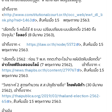
อาณาจักรไทยฉบับปฏิรูป.” สำนักงานศาลรัฐธรรมนูญ,
เข้าถึงจาก
<
http://www.constitutionalcourt.or.th/occ_web/ewt_dl_li
nk.php?nid=1463
>, สืบค้นเมื่อ 15 พฤษภาคม 2563.
“เลือกตั้ง 5 ครั้งใช้ 4 ระบบ เปรียบเทียบระบบเลือกตั้ง 2540 ถึง
ปัจจุบัน.”
ไอลอว์
(8 มีนาคม 2563),
เข้าถึงจาก <
https://ilaw.or.th/node/5572
>, สืบค้นเมื่อ 15
พฤษภาคม 2563.
“เลือกตั้ง 2562 : ก่อน 7 พ.ค. กกต.ทำอะไรบ้าง หลังปิดหีบเลือกตั้ง”
ข่าวไทยพีบีเอสออนไลน์
(7 พฤษภาคม 2562), เข้าถึงจาก <
https://news.thaipbs.or.th/content/279767
>, สืบค้นเมื่อ 15
พฤษภาคม 2563.
“วิเคราะห์ 2 สูตรคำนวณ ส.ส.บัญชีรายชื่อ”
ไทยพับลิก้า
(30 มีนาคม
2562), เข้าถึงจาก<
https://thaipublica.org/2019/03/thailand-election-2562-
65
>, สืบค้นเมื่อ 15 พฤษภาคม 2563.
อ้างอิง