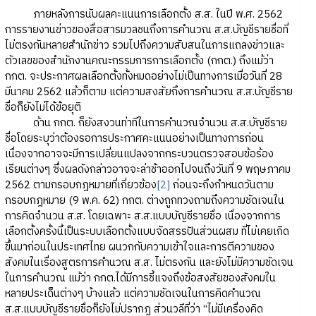
ภายหลังการนับผลคะแนนการเลือกตั้ง ส.ส. ในปี พ.ศ. 2562
การรายงานข่าวของสื่อสารมวลชนถึงการคำนวณ ส.ส.บัญชีรายชื่อที่
ไม่ตรงกันหลายสำนักข่าว รวมไปถึงความสับสนในการแถลงข่าวและ
ตัวเลขของสำนักงานคณะกรรมการการเลือกตั้ง (กกต.) ถึงแม้ว่า
กกต. จะประกาศผลเลือกตั้งทั้งหมดอย่างไม่เป็นทางการเมื่อวันที่ 28
มีนาคม 2562 แล้วก็ตาม แต่ความสงสัยถึงการคำนวณ ส.ส.บัญชีราย
ชื่อก็ยังไม่ได้ข้อยุติ
ด้าน กกต. ก็ยังสงวนท่าทีในการคำนวณจำนวน ส.ส.บัญชีราย
ชื่อโดยระบุว่าต้องรอการประกาศคะแนนอย่างเป็นทางการก่อน
เนื่องจากอาจจะมีการเปลี่ยนแปลงจากกระบวนตรวจสอบข้อร้อง
เรียนต่างๆ ซึ่งผลดังกล่าวอาจจะล่าช้าออกไปจนถึงวันที่ 9 พฤษภาคม
2562 ตามกรอบกฎหมายที่เกี่ยวข้อง
[2]
ก่อนจะถึงกำหนดวันตาม
กรอบกฎหมาย (9 พ.ค. 62) กกต. ต่างถูกทวงถามถึงความชัดเจนใน
การคิดจำนวน ส.ส. โดยเฉพาะ ส.ส.แบบบัญชีรายชื่อ เนื่องจากการ
เลือกตั้งครั้งนี้เป็นระบบเลือกตั้งแบบจัดสรรปันส่วนผสม ที่ไม่เคยเกิด
ขึ้นมาก่อนในประเทศไทย ผนวกกับความเข้าใจและการตีความของ
สังคมในเรื่องสูตรการคำนวณ ส.ส. ไม่ตรงกัน และยังไม่มีความชัดเจน
ในการคำนวณ แม้ว่า กกต.ได้มีการชี้แจงถึงข้อสงสัยของสังคมใน
หลายประเด็นต่างๆ บ้างแล้ว แต่ความชัดเจนในการคิดคำนวณ
ส.ส.แบบบัญชีรายชื่อก็ยังไม่ปรากฏ ส่วนวลีที่ว่า “ไม่มีเครื่องคิด