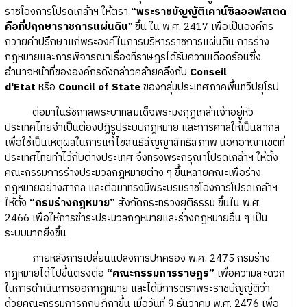
ราชโองการโปรดเกล้าฯ ให้ตรา
“พระราชบัญญัติเคาน์ซิลออฟสเตด
คือที่ปฤกษาราชการแผ่นดิน
” ขึ้น ใน พ.ศ. 2417 เพื่อเป็นองค์กร
ถวายคำปรึกษาแก่พระองค์ในการบริหารราชการแผ่นดิน การร่าง
กฎหมายและการพิจารณาเรื่องที่ราษฎรได้รับความเดือดร้อนซึ่ง
อำนาจหน้าที่ขององค์กรดังกล่าวคล้ายคลึงกับ
Conseil
d'Etat
หรือ
Council of State
ของกลุ่มประเทศภาคพื้นทวีปยุโรป
ต่อมาในรัชกาลพระบาทสมเด็จพระมงกุฎเกล้าเจ้าอยู่หัว
ประเทศไทยจำเป็นต้องปฏิรูประบบกฎหมาย และการศาลให้เป็นสากล
เพื่อใช้เป็นเหตุผลในการแก้ไขสนธิสัญญาสิทธิสภาพ นอกอาณาเขตที่
ประเทศไทยทำไว้กับต่างประเทศ จึงทรงพระกรุณาโปรดเกล้าฯ ให้ตั้ง
คณะกรรมการร่างประมวลกฎหมายต่าง ๆ ขึ้นหลายคณะเพื่อร่าง
กฎหมายอย่างสากล และต่อมาทรงมีพระบรมราชโองการโปรดเกล้าฯ
ให้ตั้ง
“กรมร่างกฎหมาย”
สังกัดกระทรวงยุติธรรม ขึ้นใน พ.ศ.
2466 เพื่อให้การชำระประมวลกฎหมายและร่างกฎหมายอื่น ๆ เป็น
ระบบมากยิ่งขึ้น
ภายหลังการเปลี่ยนแปลงการปกครอง พ.ศ. 2475 กรมร่าง
กฎหมายได้ไปขึ้นตรงต่อ
“คณะกรรมการราษฎร”
เพื่อความสะดวก
ในการดำเนินการออกกฎหมาย และได้มีการตราพระราชบัญญัติว่า
ด้วยคณะกรรมการกฤษฎีกาขึ้น เมื่อวันที่ 9 ธันวาคม พ.ศ. 2476 เพื่อ