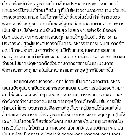
ที่เกี่ยวข้องกับร่างกฎหมายนั้นมาชี้แจงประกอบการพิจารณา แต่ผู้
แทนของผู้มีส่วนได้ส่วนเสียอื่น ๆ ที่ไม่ใช่หน่วยงานราชการ เช่น ตัวแทน
ภาคประชาชน แทบจะไม่มีโอกาสได้เข้าชี้แจงในชั้นนี้ ทำให้การตรวจ
พิจารณาร่างกฎหมายภายในของรัฐบาลมีอคติคล้อยตามภาคราชการ
เป็นหลักและมีลักษณะอนุรักษนิยมสูง โดยเฉพาะอย่างยิ่งเมื่อองค์
ประกอบของคณะกรรมการกฤษฎีกาส่วนใหญ่เป็นอดีตข้าราชการ
ประจำระดับสูงผู้มีประสบการณ์ในการบริหารราชการแผ่นดินภาครัฐ
ขณะที่ภาคประชาชนสาขาต่าง ๆ ไม่มีตัวแทนอยู่ในคณะกรรมการ
กฤษฎีกาเลย จะมีบ้างก็เพียงอาจารย์คณะนิติศาสตร์จากมหาวิทยาลัย
จำนวนไม่มาก ปัญหาอคติคล้อยตามภาคราชการในกระบวนการ
พิจารณาร่างกฎหมายในชั้นคณะกรรมการกฤษฎีกาก็ยิ่งมากขึ้น
หากคณะกรรมการกฤษฎีกามีความเป็นอิสระจากฝ่ายบริหาร
เช่นในปัจจุบัน จำเป็นต้องมีการออกแบบระบบความรับผิดชอบที่เหมาะ
สม ให้องค์กรอิสระอื่น ๆ และสาธารณชนสามารถร่วมตรวจสอบและ
กำกับการทำงานของคณะกรรมการกฤษฎีกาได้มากขึ้น เช่น การมีข้อ
กำหนดให้มีกระบวนการรับฟังความคิดเห็นจากผู้มีส่วนได้ส่วนเสียใน
ขั้นตอนการพิจารณาร่างกฎหมายในชั้นคณะกรรมการกฤษฎีกา (ไม่ใช่
เฉพาะในขั้นตอนที่เกี่ยวข้องกับคณะกรรมการพัฒนากฎหมายเท่านั้น)
การเปิดโอกาสให้มีตัวแทนภาคประชาสังคมที่มีคุณสมบัติเหมาะสม อัน
เป็นประโยชน์แก่การปฏิบัติหน้าที่ของคณะกรรมการกฤษฎีกาในคณะ