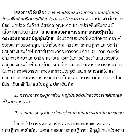
โครงการวิจัยเรื่อง
การปรับปรุงกระบวนการนิติบัญญัติของ
ไทยเพื่อส่งเสริมการมีส่วนร่วมของประชาชน
ของ สมเกียรติ ตั้งกิจวา
นิชย์, ปกป้อง จันวิทย์, อิสร์กุล อุณหเกตุ และคุปต์ พันธ์หินกอง มี
เนื้อหาบทหนึ่งว่าด้วย
“บทบาทของคณะกรรมการกฤษฎีกาใน
กระบวนการนิติบัญญัติไทย”
ซึ่งมีวัตถุประสงค์เพื่อศึกษาวิเคราะห์
วิวัฒนาการของกฎหมายว่าด้วยคณะกรรมการกฤษฎีกา และจัดทำ
ข้อมูลเชิงประจักษ์เกี่ยวกับคณะกรรมการกฤษฎีกา เช่น อายุ ภูมิหลัง
ด้านการศึกษาและอาชีพ และระยะเวลาในการดำรงตำแหน่งรวมถึง
ข้อมูลเชิงประจักษ์เกี่ยวกับการปฏิบัติงานของคณะกรรมการกฤษฎีกา
ในการตรวจพิจารณาร่างพระราชบัญญัติ เช่น ระยะเวลาที่ใช้ และ
บทบาทของคณะกรรมการกฤษฎีกาในกระบวนการนิติบัญญัติของไทย
มีประเด็นหลักที่น่าสนใจอยู่ 2 ประเด็น คือ
1) กรรมการกฤษฎีกาส่วนใหญ่เป็นอดีตข้าราชการเกษียณและ
เป็นนักกฎหมาย
2) กรรมการกฤษฎีกา ดำรงตำแหน่งกันอย่างต่อเนื่องยาวนาน
โดยทั่วไป การพิจารณาร่างกฎหมายของคณะกรรมการ
กฤษฎีกาและสำนักงานคณะกรรมการกฤษฎีกาจะเชิญผู้แทนหน่วยงาน