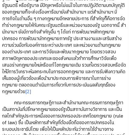
รัฐมนตรี หรือรัฐบาล มีปัญหาหรือไม่แน่ใจในการปฏิบัติตามบทบัญญัติ
ของกฎหมายก็จะส่งเรื่องหารือมายังสำนักงานฯ แต่สำนักงานฯ มี
ภารกิจในด้านอื่น ๆ ทางกฎหมายอีกหลายประการ ที่สำคัญก็คือการจัด
ทำร่างกฎหมายให้กับคณะรัฐมนตรีและหน่วยงานของรัฐ นอกจากนี้ สำ
นักงานฯ ยังมีภารกิจสำคัญอื่น ๆ ได้แก่ การพัฒนาหลักกฎหมาย
ปกครอง การพัฒนานักกฎหมายภาครัฐ ประสานงานและเสริมสร้าง
ความร่วมมือกับองค์การระหว่างประเทศ และหน่วยงานด้านกฎหมาย
ของต่างประเทศ และการวิจัยและพัฒนากฎหมาย โดยตรวจสอบ
สภาพปัญหาของประเทศและของสังคมแล้วทำการศึกษาวิจัยเพื่อ
เสนอร่างกฎหมายใหม่หรือแก้ไขกฎหมายเดิม รวมทั้งตรวจสอบหรือจัด
ให้มีการวิเคราะห์ผลกระทบในการออกกฎหมาย และการรับฟังความคิด
เห็นของผู้เกี่ยวข้องเพื่อนำมาประกอบการพิจารณาในการร่าง
กฎหมาย ตลอดจนดำเนินการเกี่ยวกับการประเมินผลสัมฤทธิ์ของ
กฎหมายด้วย
[2]
คณะกรรมการกฤษฎีกาและสำนักงานคณะกรรมการกฤษฎีกา
เป็นสถาบันที่ปรึกษากฎหมายของรัฐเป็นสถาบันทางวิชาการ และเป็น
กลไกสำคัญประการหนึ่งของการปกครองประเทศโดยกฎหมาย (rule
of law) ซึ่ง เป็นหลักการสำคัญที่ต้องยึดถือของการปกครองใน
ระบอบประชาธิปไตย เพื่อให้เป็นหลักประกันว่าการใช้อำนาจทาง