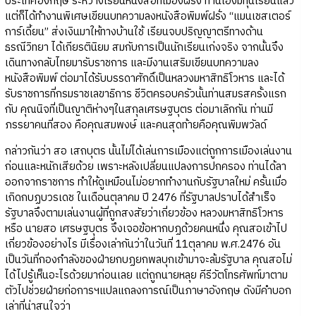
ประเทศอังกฤษ ระหว่างเรียนหนังสือที่เมืองฝรั่ง ท่านเองมีทุนเรียนแล้ว
แต่ก็ได้ทำงานพิเศษเขียนบทความลงหนังสือพิมพ์ฝรั่ง “แมนเชสเตอร์
การ์เดี้ยน” ส่งเงินมาให้ทางบ้านใช้ เรียนจบปริญญาตรีทางด้าน
ธรณีวิทยา ได้เกียรตินิยม สมกับการเป็นนักเรียนเก่งจริง จากนั้นจึง
เดินทางกลับไทยมารับราชการ และมีงานเสริมเขียนบทความลง
หนังสือพิมพ์ ต่อมาได้รับบรรดาศักดิ์เป็นหลวงมหาสิทธิโวหาร และได้
รับราชการที่กรมราชเลขาธิการ ชีวิตครอบครัวนั้นท่านสมรสครั้งแรก
กับ คุณนิจที่เป็นญาติห่างๆในสกุลเศรษฐบุตร ต่อมาเลิกกัน ท่านมี
ภรรยาคนที่สอง คือคุณสมพงษ์ และคนสุดท้ายคือคุณพิมพวัลด์
กล่าวกันว่า สอ เสถบุตร นั้นไม่ได้เล่นการเมืองแต่ถูกการเมืองเล่นงาน
ก่อนและหนักเสียด้วย เพราะหลังเปลี่ยนแปลงการปกครอง ท่านได้ลา
ออกจากราชการ ทำให้ดูเหมือนไม่อยากทำงานกับรัฐบาลใหม่ ครั้นเมื่อ
เกิดกบฏบวรเดช ในเดือนตุลาคม ปี 2476 ที่รัฐบาลปราบได้สำเร็จ
รัฐบาลจึงตามเล่นงานผู้ที่ถูกสงสัยว่าเกี่ยวข้อง หลวงมหาสิทธิโวหาร
หรือ นายสอ เศรษฐบุตร จึงเจอข้อหากบฏด้วยคนหนึ่ง คุณสอเข้าไป
เกี่ยวข้องอย่างไร มีเรื่องเล่ากันว่าในวันที่ 11ตุลาคม พ.ศ.2476 อัน
เป็นวันที่กองกำลังของฝ่ายกบฏยกพลบุกเข้ามาจะล้มรัฐบาล คุณสอไม่
ได้ไปรู้เห็นอะไรด้วยมาก่อนเลย แต่ถูกนายหลุย คีรีวัตโทรศัพท์มาตาม
ตัวไปช่วยฝ่ายก่อการฯแปลแถลงการณ์เป็นภาษาอังกฤษ ดังมีคำบอก
เล่าที่น่าสนใจว่า