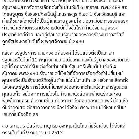
เข้าร่วมพรรคก้าวหน้าที่มี ม.ร.ว.คึกฤทธิ์ ปราโมช เป็นหัวหน้า และเมื่อ
รัฐบาลยุบสภาจัดการเลือกตั้งทั่วไปในวันที่ 6 มกราคม พ.ศ.2489 สอ
เศรษฐบุตร จึงลงสมัครเป็นผู้แทนราษฎร ที่เขต 1 จังหวัดธนบุรี และ
ท่านก็ชนะเลือกตั้งได้เป็นผู้แทนราษฎรสมใจ ต่อมาเมื่อมีการรวมพรรค
ก้าวหน้าเข้ากับพรรคประชาธิปัตย์ที่ตั้งขึ้นใหม่ ท่านจึงมาอยู่พรรค
ประชาธิปัตย์ด้วย และอยู่ต่อมาจนรัฐบาลของหลวงธำรงนาวาสวัสดิ์
ถูกรัฐประหารในวันที่ 8 พฤศจิกายน ปี 2490
หลังการรัฐประหาร นายควง อภัยวงศ์ ได้รับแต่งตั้งเป็นนายก
รัฐมนตรีในวันที่ 11 พฤศจิกายน ปีเดียวกัน และในรัฐบาลของนายควง
ชุดนี้ที่ คุณสอได้รับแต่งตั้งเข้ามาเป็นรัฐมนตรีเพิ่มเติมในวันที่ 4
ธันวาคม พ.ศ.2490 รัฐบาลชุดนี้มีหน้าที่จัดการเลือกตั้งทั่วไปขึ้นใหม่
คุณสอจึงเป็นรัฐมนตรีที่อยู่ในตำแหน่งไม่นานนัก และหลังการเลือกตั้ง
แล้วคณะรัฐประหารได้บีบให้นายควงออกจากตำแหน่งนายกรัฐมนตรี
คุณสอก็วางมือจากการเมืองไปทำงานหนังสือพิมพ์ที่ตนรักและจัด
พิมพ์ปทานุกรม กับงานเขียนเกี่ยวภาษาอังกฤษออกเผยแพร่ มีคนเชื่อ
กันว่าคุณสอ ตัดขาดจากการเมืองได้จริง เพราะท่านไม่ได้หวนกลับมา
เล่นการเมืองอีกเลย
สอ เสถบุตร ผู้สร้างปทานุกรม อังกฤษเป็นไทย ที่มีชื่อเสียง ได้ถึงแก่
กรรมในวันที่ 9 กันยายน ปี 2513