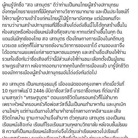
ผู้คนรู้จักชื่อ “สอ เสถบุตร” ดีว่าท่านเป็นคนไทยผู้สร้างปทานุกรม
อังกฤษไทยรายแรกที่มีมีคุณค่าทางวิชาการมากมาย และเป็นประโยชน์ที่
ให้ความรู้ความเข้าใจแก่คนไทยผู้ใฝ่รู้ภาษาอังกฤษ แต่น้อยคนที่จะ
ทราบว่างานสร้างปทานุกรมที่มีชื่อเสียงโด่งดังชิ้นนี้ไม่ได้ถูกสร้างขึ้นใน
ห้องสมุดหรือห้องเขียนหนังสือที่สุขสบาย หากแต่สร้างขึ้นในคุก ดิน
แดนอันมีทุกข์ของไทย สอ เสถบุตร ต้องโทษทางการเมืองในคดีกบฏ
บวรเดช แต่คุกก็ไม่สามารถขังงานวิชาการของเขาได้ งานของเขาจึง
ได้ออกมาเผยแพร่แก่สายตามหาชนนอกคุก และสร้างชื่อเสียงให้ท่าน
รวมทั้งเชื่อกันว่าชื่อเสียงที่ว่านี้มีส่วนส่งให้ท่านชนะเลือกตั้งเป็นผู้แทน
ราษฎรเข้าสภา หลังจากออกมาจากคุกในคดีการเมืองแล้ว มารู้จักชีวิต
ของนักการเมืองผู้สร้างปทานุกรมอันโด่งดังกันต่อไป
สอ เสถบุตร เป็นคนกรุงธนบุรี เมืองแฝดของกรุงเทพฯ เกิดเมื่อวันที่
10 กุมภาพันธ์ ปี 2446 มีบิดาชื่อสวัสดิ์ มารดาชื่อเกษร ที่ต่อมาใช้
นามสกุลว่า "เศรษฐบุตร" ตอนแรกชีวิตในครอบครัวก็ไม่ลำบาก
เพราะหัวหน้าครอบครัวคือพ่อสวัสดิ์นั้นเป็นคนทำมาหากิน และบุกเบิก
งานใหม่ๆ แต่ท่านเดินทางไปทำมาค้าขายไกลทางภาคอีสานและเสีย
ชีวิตไกลบ้าน ฐานะทางบ้านจึงลำบาก ตัวคุณสอ เสถบุตร เองเป็นคน
เรียนหนังสือเก่ง เรียนที่โรงเรียนสวนกุหลาบวิทยาลัย หลังจบชั้นมัธยม
8 ความที่เป็นคนเรียนหนังสือเก่งจึงได้ทุนเล่าเรียนหลวงไปเรียนที่