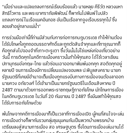
“เมื่อร่างและแปลแถลงการณ์เรียบร้อยแล้ว นายหลุย คีรีวัต หลวงมหา
สิทธิโวหาร และพระยาศราภัยพิพัฒน์ ก็พากันไปพิมพ์ใบปลิว
แถลงการณ์ในเรือแมคอินทอช อันเป็นเรือลากจูงเรือบรรทุกไม้ ซึ่ง
ลอยลำอยู่กลางแม่น้ำ”
การร่วมมือเท่านี้ที่ท่านมีส่วนกับการก่อการกบฏบวรเดช ทำให้ท่านต้อง
ได้รับโทษทั้งถูกถอดบรรดาศักดิ์และถูกตัดสินจำคุกและที่ทารุณมากก็
คือถูกส่งไปจองจำที่เกาะตะรูเตา ซึ่งวันนั้นไม่ใช่แหล่งท่องเที่ยวอย่าง
วันนี้ การติดคุกในคดีการเมืองคราวนั้นทำให้คุณสอ ได้ใช้เวลาเขียน
ปทานุกรมอังกฤษ-ไทย แล้วซ่อนเอาออกมาพิมพ์นอกคุก สอติดคุกอยู่
หลายปี จนการเมืองมีการเปลี่ยนแปลงจอมพล ป.พิบูลสงคราม นายก
รัฐมนตรีที่เคยมีอำนาจเต็มเมืองถูกแรงบีบทางการเมืองจนต้องลาออก
นายควง อภัยวงศ์ ได้เข้ามาเป็นนายกรัฐมนตรีในเดือนสิงหาคม ปี
2487 ตามมาด้วยการออกพระราชกฤษฎีกาอภัยโทษ นักโทษการเมือง
ในคดีกบฏบวรเดช ในวันที่ 20 กันยายน ปี 2487 ซึ่งมีผลทำให้คุณสอ
ได้รับการอภัยโทษด้วย
พ้นโทษจากคดีการเมืองมาก็เป็นเวลาที่การเมืองเปิด ผู้คนที่สนใจจะเล่น
การเมืองต่างก็พากันรวมกลุ่มชุมนุมคนกันเป็นพวกบ้างพรรคบ้าง
เตรียมลงสู่สนามการเมือง สอ เศรษฐบุตร ซึ่งโดนการเมืองเล่นงานได้