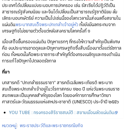
ประเทศได้เปลี่ยนแปงระบอบการปกครอง เช่น รัสเซียได้ปฏิวัติเป็น
สาธารณรัฐสังคมนิยม และจีนได้เปลี่ยนเป็นสาธารณรัฐชาตินิยม ล้ม
เลิกระบอบกษัตริย์ ความเป็นไปเช่นนี้ของโลกเวลานั้นส่งผลถึงสยามใน
แผ่นดิน
พระบาทสมเด็จพระปกเกล้าเจ้าอยู่หัว
ทั้งยังมีผลกระทบจาก
เศรษฐกิจไม่ขยายตัวตั้งแต่หลังสงครามโลกครั้งที่ ๑
เมื่อเสด็จขึ้นครองแผ่นดิน ปัญหาแรกๆ ที่ทรงให้ความสำคัญเป็นพิเศษ
คือ งบประมาณขาดดุลและปัญหาเศรษฐกิจซึ่งสืบเนื่องมาตั้งแต่รัชกาล
ก่อน ทั้งหมดนั้นคือพระราชภาระสำคัญที่ต้องทรงเผชิญและทรงดำเนิน
การแก้ไขปัญหาไปตลอดรัชกาล
ที่มา
บทสารคดี “ปกเกล้าธรรมราชา” สารคดีเฉลิมพระเกียรติ พระบาท
สมเด็จพระปกเกล้าเจ้าอยู่ในวโรกาสครบ ๑๒๐ ปี แห่งวันพระบรมราช
สมภพและเป็นบุคคลสำคัญของโลก โดยองค์การการศึกษาวิทยา
ศาสตร์และวัฒนธรรมแห่งสหประชาชาติ (UNESCO) ประจำปี ๒๕๕๖
YOU TUBE : ทรงครองสิริราชสมบัติ : สยามเมื่อผลัดแผ่นดิน
หมวดหมู่
:
พระราชประวัติและพระราชกรณียกิจ