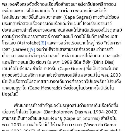
พระองค์จึงทรงจัดตั้งกองเรือเพื่อสำรวจชายฝั่งทวีปแอฟริกาตอน
เหนือและหาทางไปยังอินเดีย ในเวลาต่อมา พระองค์ทรงก่อตั้ง
โรงเรียนราชนาวีขึ้นที่แหลมซาเกรส (Cape Sagres) ทางด้านใต้ของ
ประเทศเพื่อสอนเรื่องการเดินเรือและทำแผนที่ โรงเรียนราชนาวี
ประสบความสำเร็จอย่างงดงาม จนส่งผลให้นักเดินเรือของโปรตุเกสมี
ความรู้ทางด้านดาราศาสตร์ การทำแผนที่ การใช้เข็มทิศ เครื่องแอส
โทรแลบ (Astrolabe)
[8]
และการสร้างเรือขนาดใหญ่ หรือ “เรือคารา
เวล” (Caravel)
[9]
จนทำให้พวกเขาสามารถสำรวจและทำการค้า
น้ำตาล และสินค้าอื่นๆ เช่น ทองคำ เกลือ และยางไม้กับดินแดนชายฝั่ง
แอฟริกาตอนเหนือ ต่อมา ใน พ.ศ. 1988 ดินิส ดิอัส (Dinis Dias)
เดินเรือไปถึงและเข้ายึดเคปกรีน (Cape Green) ซึ่งเป็นจุดตะวันตก
สุดของทวีปแอฟริกา และหลังเจ้าชายเฮนรีสิ้นพระชนม์ใน พ.ศ. 2003
นักเดินเรือชาวโปรตุเกสสามารถเดินทางสำรวจทวีปแอฟริกาไปจนถึง
แหลมเมซูราโด (Cape Mesurado) ซึ่งตั้งอยู่ในประเทศไลบีเรียใน
ปัจจุบันนี้
พัฒนาการก้าวสำคัญของโปรตุเกสในด้านการเดินเรือเกิดขึ้น
เมื่อบาร์โทโลมิว ไดแอส (Bartholomew Dias พ.ศ. 1994-2043)
สามารถเดินทางอ้อมแหลมแห่งพายุ (Cape of Storms) สำเร็จใน
พ.ศ. 2031 ความสำเร็จนี้ทำให้วาสโก ดา กามา (Vasco da Gama