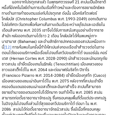
นอกจากโปรตุเกสแล้ว ในพุทธศตวรรษที่ 21 สเปนเป็นอีกชาติ
หนึ่งที่มีเทคโนโลยีด้านการเดินเรือที่ก้าวหน้าและต้องการขยายอิทธิพล
ทางด้านการค้าของตนแข่งกับโปรตุเกส ดังนั้น เมื่อคริสโตเฟอร์
โคลัมบัส (Christopher Columbus พ.ศ. 1993-2049) ออกเดินทาง
ไปยังทิศตะวันตกเพื่อค้นหาเส้นทางเดินเรือระหว่างยุโรปและเอเชียใน
เดือนสิงหาคม พ.ศ. 2035 เขาจึงได้รับการสนับสนุนอย่างดีจากราช
สำนัก หลังออกเดินทางได้ราว 2 เดือน โคลัมบัสได้ค้นพบหมู่เกาะ
บาฮามาส (Bahamas) และอ้างสิทธิการปกครองของสเปนเหนือเกาะ
นี้
[12]
การค้นพบในครั้งนี้ทำให้สเปนส่งกองเรือเข้าสำรวจต่อในทาง
ตอนใต้ของอเมริกาเหนือเรื่อยไปจนถึงทวีปอเมริกาใต้ จนแอร์นัน คอร์
เตส (Hernan Cortes พ.ศ. 2028-2090) นักสำรวจและนักผจญภัย
ชาวสเปน เข้ายึดเมืองเทนโนธิทลัน (Tenochtitlan) เมืองหลวงของ
ชาวแอสเต็กได้ใน พ.ศ. 2064 และต่อมาฟรันซิสโก ปิซาโร
(Francisco Pizarro พ.ศ. 2014-2084) เข้ายึดเมืองกุสโก (Cusco)
เมืองหลวงของชนเผ่าอินคาได้ใน พ.ศ. 2075 หลังจากที่สเปนเข้ายึด
ครองดินแดนของชนเผ่าแอสเต็กและอินคาสำเร็จ สเปนก็สามารถ
ขยายอำนาจของตนออกไปได้อีกมาก จนทำให้ใน พ.ศ. 2085 สเปน
สามารถก่อตั้งราชอาณาจักรเปรู ซึ่งครอบคลุมพื้นที่ตั้งแต่ประเทศเปรู
ในปัจจุบันไปจนถึงส่วนใต้สุดของทวีปอเมริกาใต้ ต่อมา ใน พ.ศ.
2086 สเปนได้ก่อตั้งราชอาณาจักรนิวสเปน ซึ่งมีเนื้อที่ครอบคลุม