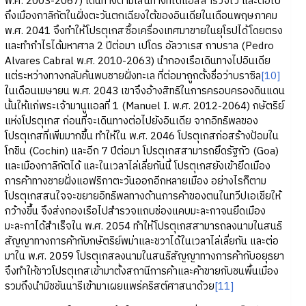
พ.ศ. 2003-2067) เดินทางตามเส้นทางที่ไดแอสสำรวจไว้ และต่อไป
ถึงเมืองกาลิกัตในฝั่งตะวันตกเฉียงใต้ของอินเดียในเดือนพฤษภาคม
พ.ศ. 2041 จึงทำให้โปรตุเกสซื้อเครื่องเทศมาขายในยุโรปได้โดยตรง
และทำกำไรได้มหาศาล 2 ปีต่อมา เปโดร อัลวาเรส กาบราล (Pedro
Alvares Cabral พ.ศ. 2010-2063) นำกองเรือเดินทางไปอินเดีย
แต่ระหว่างทางกลับค้นพบชายฝั่งทะเล ที่ต่อมาถูกตั้งชื่อว่าบราซิล
[10]
ในเดือนเมษายน พ.ศ. 2043 เขาจึงอ้างสิทธิในการครอบครองดินแดน
นั้นให้แก่พระเจ้ามานูแอลที่ 1 (Manuel I. พ.ศ. 2012-2064) กษัตริย์
แห่งโปรตุเกส ก่อนที่จะเดินทางต่อไปยังอินเดีย จากอิทธิพลของ
โปรตุเกสที่เพิ่มมากขึ้น ทำให้ใน พ.ศ. 2046 โปรตุเกสก่อสร้างป้อมใน
โกชิน (Cochin) และอีก 7 ปีต่อมา โปรตุเกสสามารถยึดรัฐกัว (Goa)
และเมืองกาลิกัตได้ และในเวลาไล่เลี่ยกันนี้ โปรตุเกสยังเข้ายึดเมือง
การค้าทางชายฝั่งแอฟริกาตะวันออกอีกหลายเมือง อย่างไรก็ตาม
โปรตุเกสสนใจจะขยายอิทธิพลทางด้านการค้าของตนในทวีปเอเชียให้
กว้างขึ้น จึงส่งกองเรือไปสำรวจแถบช่องแคบมะละกาจนยึดเมือง
มะละกาได้สำเร็จใน พ.ศ. 2054 ทำให้โปรตุเกสสามารถลงนามในสนธิ
สัญญาทางการค้ากับกษัตริย์พม่าและชวาได้ในเวลาไล่เลี่ยกัน และต่อ
มาใน พ.ศ. 2059 โปรตุเกสลงนามในสนธิสัญญาทางการค้ากับอยุธยา
จึงทำให้ชาวโปรตุเกสเข้ามาตั้งสถานีการค้าและค้าขายกับชนพื้นเมือง
รวมถึงนำมิชชันนารีเข้ามาเผยแพร่คริสต์ศาสนาด้วย
[11]