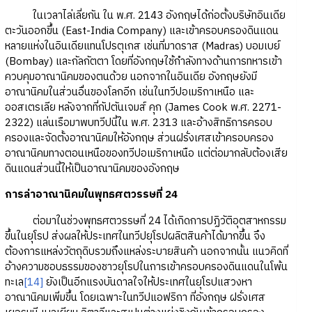
ในเวลาไล่เลี่ยกัน ใน พ.ศ. 2143 อังกฤษได้ก่อตั้งบริษัทอินเดีย
ตะวันออกขึ้น (East-India Company) และเข้าครอบครองดินแดน
หลายแห่งในอินเดียแทนโปรตุเกส เช่นที่มาดราส (Madras) บอมเบย์
(Bombay) และกัลกัตตา โดยที่อังกฤษใช้กำลังทางด้านการทหารเข้า
ควบคุมอาณานิคมของตนด้วย นอกจากในอินเดีย อังกฤษยังมี
อาณานิคมในส่วนอื่นของโลกอีก เช่นในทวีปอเมริกาเหนือ และ
ออสเตรเลีย หลังจากที่กัปตันเจมส์ คุก (James Cook พ.ศ. 2271-
2322) แล่นเรือมาพบทวีปนี้ใน พ.ศ. 2313 และอ้างสิทธิการครอบ
ครองและจัดตั้งอาณานิคมให้อังกฤษ ส่วนฝรั่งเศสเข้าครอบครอง
อาณานิคมทางตอนเหนือของทวีปอเมริกาเหนือ แต่ต่อมากลับต้องเสีย
ดินแดนส่วนนี้ให้เป็นอาณานิคมของอังกฤษ
การล่าอาณานิคมในพุทธศตวรรษที่ 24
ต่อมาในช่วงพุทธศตวรรษที่ 24 ได้เกิดการปฏิวัติอุตสาหกรรม
ขึ้นในยุโรป ส่งผลให้ประเทศในทวีปยุโรปผลิตสินค้าได้มากขึ้น จึง
ต้องการแหล่งวัตถุดิบรวมถึงแหล่งระบายสินค้า นอกจากนั้น แนวคิดที่
อ้างความชอบธรรมของชาวยุโรปในการเข้าครอบครองดินแดนในโพ้น
ทะเล
[14]
ยังเป็นอีกแรงบันดาลใจให้ประเทศในยุโรปแสวงหา
อาณานิคมเพิ่มขึ้น โดยเฉพาะในทวีปแอฟริกา ที่อังกฤษ ฝรั่งเศส