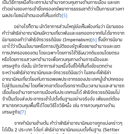
เป็นวิธีการหนึ่งที่จะสถาปนาอำนาจควบคุมทางด้านการเมือง และยก
ตัวอย่างของการเข้ายึดครองทรัพยาการธรรมชาติว่าเป็นการแสวงหา
ผลประโยชน์เข้าตนเองที่เห็นแก่ตัว
[5]
อย่างไรก็ตาม นักวิชาการส่วนใหญ่ยังเห็นพ้องกันว่า นิยามของ
คำว่าลัทธิล่าอาณานิคมมีความเกี่ยวพันและแยกออกจากกันได้ยากจาก
นิยามของคำว่าลัทธิจักรวรรดินิยม (Imperialism)
[6]
ซึ่งมีการนิยาม
เอาไว้ว่าเป็นนโยบายหรือการปฏิบัติของรัฐเพื่อขยายอำนาจและเขต
การปกครองของตน โดยเฉพาะโดยการใช้วิธีผนวกดินแดนโดยตรง
หรือโดยการแสวงหาอำนาจเพื่อควบคุมทางด้านการเมืองและ
เศรษฐกิจ ดังนั้น นักวิชาการส่วนหนึ่งจึงชี้ให้เห็นถึงข้อแตกต่าง
ระหว่างลัทธิล่าอาณานิคมและจักรวรรดินิยมว่า ในขณะที่ลัทธิล่า
อาณานิคมเกี่ยวโยงกับการอพยพประชากรของประเทศผู้เข้าปกครอง
ไปสู่ดินแดนใหม่ โดยที่พวกเขาต้องตั้งรกรากเป็นเวลานานและสามารถ
เชื่อมโยงอำนาจทางการเมืองกับประเทศแม่ได้ ลัทธิจักรวรรดินิยมไม่
จำเป็นต้องส่งประชากรเข้าไปตั้งถิ่นฐานอย่างจริงจัง เพียงแต่ต้อง
สามารถควบคุมพื้นที่ได้โดยวิธีใดวิธีหนึ่ง เช่น การควบคุมทางด้าน
เศรษฐกิจ
[7]
จากคำนิยามข้างต้น คำว่าลัทธิล่าอาณานิคมอาจถูกแบ่งคร่าวๆ
ได้เป็น 2 ประเภท ได้แก่ ลัทธิล่าอาณานิคมแบบตั้งถิ่นฐาน (Settler