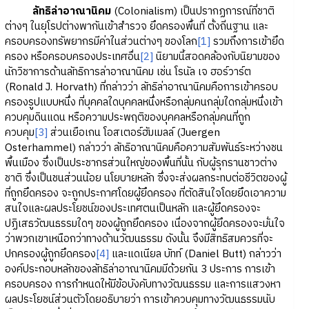
ลัทธิล่าอาณานิคม
(Colonialism) เป็นปรากฏการณ์ที่ชาติ
ต่างๆ ในยุโรปต่างพากันเข้าสำรวจ ยึดครองพื้นที่ ตั้งถิ่นฐาน และ
ครอบครองทรัพยากรมีค่าในส่วนต่างๆ ของโลก
[1]
รวมถึงการเข้ายึด
ครอง หรือครอบครองประเทศอื่น
[2]
นิยามนี้สอดคล้องกับนิยามของ
นักวิชาการด้านลัทธิการล่าอาณานิคม เช่น โรนัล เจ ฮอร์วาร์ต
(Ronald J. Horvath) ที่กล่าวว่า ลัทธิล่าอาณานิคมคือการเข้าครอบ
ครองรูปแบบหนึ่ง ที่บุคคลใดบุคคลหนึ่งหรือกลุ่มคนกลุ่มใดกลุ่มหนึ่งเข้า
ควบคุมดินแดน หรือความประพฤติของบุคคลหรือกลุ่มคนที่ถูก
ควบคุม
[3]
ส่วนเยือเกน โอสเตอร์ฮัมเมลล์ (Juergen
Osterhammel) กล่าวว่า ลัทธิอาณานิคมคือความสัมพันธ์ระหว่างชน
พื้นเมือง ซึ่งเป็นประชากรส่วนใหญ่ของพื้นที่นั้น กับผู้รุกรานชาวต่าง
ชาติ ซึ่งเป็นชนส่วนน้อย นโยบายหลัก ซึ่งจะส่งผลกระทบต่อชีวิตของผู้
ที่ถูกยึดครอง จะถูกประกาศโดยผู้ยึดครอง ที่ตัดสินใจโดยยึดเอาความ
สนใจและผลประโยชน์ของประเทศตนเป็นหลัก และผู้ยึดครองจะ
ปฏิเสธวัฒนธรรมใดๆ ของผู้ถูกยึดครอง เนื่องจากผู้ยึดครองจะมั่นใจ
ว่าพวกเขาเหนือกว่าทางด้านวัฒนธรรม ดังนั้น จึงมีสิทธิสมควรที่จะ
ปกครองผู้ถูกยึดครอง
[4]
และแดเนียล บัทท์ (Daniel Butt) กล่าวว่า
องค์ประกอบหลักของลัทธิล่าอาณานิคมมีด้วยกัน 3 ประการ การเข้า
ครอบครอง การกำหนดให้มีข้อบังคับทางวัฒนธรรม และการแสวงหา
ผลประโยชน์ส่วนตัวโดยอธิบายว่า การเข้าควบคุมทางวัฒนธรรมนับ