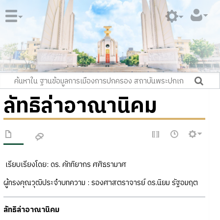
ลัทธิล่าอาณานิคม
เรียบเรียงโดย
: ดร. คัททิยากร ศศิธรามาศ
ผู้ทรงคุณวุฒิประจำบทความ : รองศาสตราจารย์ ดร.นิยม รัฐอมฤต
ลัทธิล่าอาณานิคม