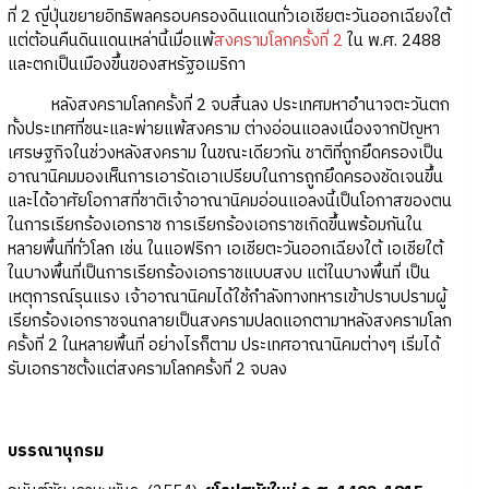
ที่ 2 ญี่ปุ่นขยายอิทธิพลครอบครองดินแดนทั่วเอเชียตะวันออกเฉียงใต้
แต่ต้อนคืนดินแดนเหล่านี้เมื่อแพ้
สงครามโลกครั้งที่ 2
ใน พ.ศ. 2488
และตกเป็นเมืองขึ้นของสหรัฐอเมริกา
หลังสงครามโลกครั้งที่ 2 จบสิ้นลง ประเทศมหาอำนาจตะวันตก
ทั้งประเทศที่ชนะและพ่ายแพ้สงคราม ต่างอ่อนแอลงเนื่องจากปัญหา
เศรษฐกิจในช่วงหลังสงคราม ในขณะเดียวกัน ชาติที่ถูกยึดครองเป็น
อาณานิคมมองเห็นการเอารัดเอาเปรียบในการถูกยึดครองชัดเจนขึ้น
และได้อาศัยโอกาสที่ชาติเจ้าอาณานิคมอ่อนแอลงนี้เป็นโอกาสของตน
ในการเรียกร้องเอกราช การเรียกร้องเอกราชเกิดขึ้นพร้อมกันใน
หลายพื้นที่ทั่วโลก เช่น ในแอฟริกา เอเชียตะวันออกเฉียงใต้ เอเชียใต้
ในบางพื้นที่เป็นการเรียกร้องเอกราชแบบสงบ แต่ในบางพื้นที่ เป็น
เหตุการณ์รุนแรง เจ้าอาณานิคมได้ใช้กำลังทางทหารเข้าปราบปรามผู้
เรียกร้องเอกราชจนกลายเป็นสงครามปลดแอกตามาหลังสงครามโลก
ครั้งที่ 2 ในหลายพื้นที่ อย่างไรก็ตาม ประเทศอาณานิคมต่างๆ เริ่มได้
รับเอกราชตั้งแต่สงครามโลกครั้งที่ 2 จบลง
บรรณานุกรม