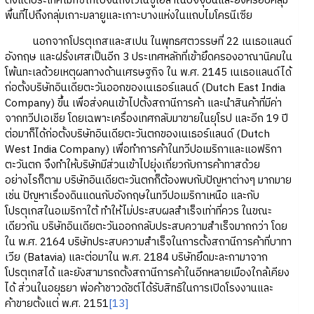
ตั้งแต่ประเทศเม็กซิโกไปจนถึงเวเนซูเอลาในปัจจุบันและยังครอบคลุม
พื้นที่ไปถึงกลุ่มเกาะมลายูและเกาะบางแห่งในแถบไมโครนีเซีย
นอกจากโปรตุเกสและสเปน ในพุทธศตวรรษที่ 22 เนเธอแลนด์
อังกฤษ และฝรั่งเศสเป็นอีก 3 ประเทศหลักที่เข้ายึดครองอาณานิคมใน
โพ้นทะเลด้วยเหตุผลทางด้านเศรษฐกิจ ใน พ.ศ. 2145 เนเธอแลนด์ได้
ก่อตั้งบริษัทอินเดียตะวันออกของเนเธอร์แลนด์ (Dutch East India
Company) ขึ้น เพื่อส่งคนเข้าไปตั้งสถานีการค้า และนำสินค้าที่มีค่า
จากทวีปเอเชีย โดยเฉพาะเครื่องเทศกลับมาขายในยุโรป และอีก 19 ปี
ต่อมาก็ได้ก่อตั้งบริษัทอินเดียตะวันตกของเนเธอร์แลนด์ (Dutch
West India Company) เพื่อทำการค้าในทวีปอเมริกาและแอฟริกา
ตะวันตก จึงทำให้บริษัทมีส่วนเข้าไปยุ่งเกี่ยวกับการค้าทาสด้วย
อย่างไรก็ตาม บริษัทอินเดียตะวันตกก็ต้องพบกับปัญหาต่างๆ มากมาย
เช่น ปัญหาเรื่องดินแดนกับอังกฤษในทวีปอเมริกาเหนือ และกับ
โปรตุเกสในอเมริกาใต้ ทำให้ไม่ประสบผลสำเร็จเท่าที่ควร ในขณะ
เดียวกัน บริษัทอินเดียตะวันออกกลับประสบความสำเร็จมากกว่า โดย
ใน พ.ศ. 2164 บริษัทประสบความสำเร็จในการตั้งสถานีการค้าที่บาทา
เวีย (Batavia) และต่อมาใน พ.ศ. 2184 บริษัทยึดมะละกามาจาก
โปรตุเกสได้ และยังสามารถตั้งสถานีการค้าในอีกหลายเมืองใกล้เคียง
ได้ ส่วนในอยุธยา พ่อค้าชาวดัชต์ได้รับสิทธิในการเปิดโรงงานและ
ค้าขายตั้งแต่ พ.ศ. 2151
[13]