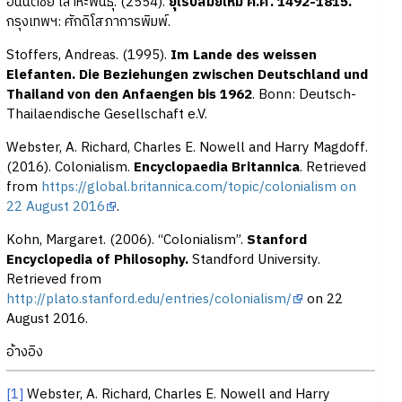
อนันต์ชัย เลาหะพันธุ. (2554).
ยุโรปสมัยใหม่ ค.ศ. 1492-1815.
กรุงเทพฯ: ศักดิโสภาการพิมพ์.
Stoffers, Andreas. (1995).
Im Lande des weissen
Elefanten. Die Beziehungen zwischen Deutschland und
Thailand von den Anfaengen bis 1962
. Bonn: Deutsch-
Thailaendische Gesellschaft e.V.
Webster, A. Richard, Charles E. Nowell and Harry Magdoff.
(2016). Colonialism.
Encyclopaedia Britannica
. Retrieved
from
https://global.britannica.com/topic/colonialism on
22 August 2016
.
Kohn, Margaret. (2006). “Colonialism”.
Stanford
Encyclopedia of Philosophy.
Standford University.
Retrieved from
http://plato.stanford.edu/entries/colonialism/
on 22
August 2016.
อ้างอิง
[1]
Webster, A. Richard, Charles E. Nowell and Harry