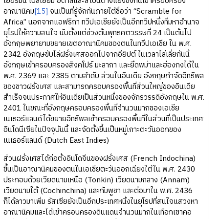
เยอรมนี เบลเยียม อิตาลีและสเปนต่างแย่งชิงกันเข้าครอบครอง
อาณานิคม
[15]
จนเป็นที่รู้จักกันภายใต้ชื่อว่า “Scramble for
Africa” นอกจากแอฟริกา ทวีปเอเชียยังเป็นอีกทวีปหนึ่งที่มหาอำนาจ
ยุโรปให้ความสนใจ นับตั้งแต่ช่วงต้นพุทธศตวรรษที่ 24 เป็นต้นไป
อังกฤษพยายามขยายเขตอาณานิคมของตนในทวีปเอเชีย ใน พ.ศ.
2342 อังกฤษขับไล่ฝรั่งเศสออกไปจากอียิปต์ ในเวลาไล่เลี่ยกันนี้
อังกฤษเข้าครอบครองสิงคโปร์ มะลากา และยึดพม่าและฮ่องกงได้ใน
พ.ศ. 2369 และ 2385 ตามลำดับ ส่วนในอินเดีย อังกฤษกำจัดอิทธิพล
ของชาวฝรั่งเศส และสามารถครอบครองพื้นที่ส่วนใหญ่ของอินเดีย
สำเร็จจนประกาศให้อินเดียเป็นส่วนหนึ่งของจักรวรรดิอังกฤษใน พ.ศ.
2401 ในขณะที่อังกฤษครอบครองพื้นที่จำนวนมากของเอเชีย
เนเธอร์แลนด์ได้ขยายอิทธิพลเข้าครอบครองพื้นที่ในส่วนที่เป็นประเทศ
อินโดนีเซียในปัจจุบันนี้ และจัดตั้งขึ้นเป็นหมู่เกาะตะวันออกของ
เนเธอร์แลนด์ (Dutch East Indies)
ส่วนฝรั่งเศสได้ก่อตั้งอินโดจีนของฝรั่งเศส (French Indochina)
ขึ้นเป็นอาณานิคมของตนในเอเชียตะวันออกเฉียงใต้ใน พ.ศ. 2430
ประกอบด้วยเวียดนามเหนือ (Tonkin) เวียดนามกลาง (Annam)
เวียดนามใต้ (Cochinchina) และกัมพูชา และต่อมาใน พ.ศ. 2436
ก็ได้ลาวมาเพิ่ม รัสเซียยังเป็นอีกประเทศหนึ่งในยุโรปที่สนใจแสวงหา
อาณานิคมและได้เข้าครอบครองดินแดนจำนวนมากในเทือกเขาคอ