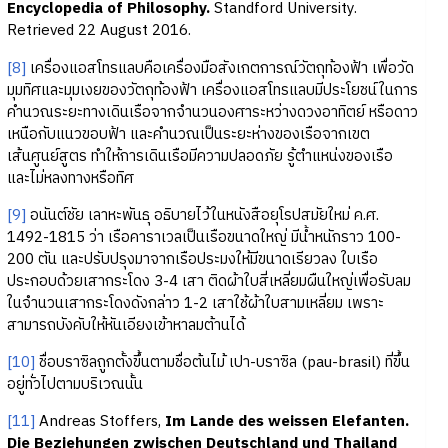
Encyclopedia of Philosophy.
Standford University.
Retrieved 22 August 2016.
[8]
เครื่องแอสโทรแลบคือเครื่องมือสังเกตการณ์วัตถุท้องฟ้า เพื่อวัด
มุมทิศและมุมเงยของวัตถุท้องฟ้า เครื่องแอสโทรแลบมีประโยชน์ในการ
คำนวณระยะทางเดินเรือจากจำนวนองศาระหว่างดวงอาทิตย์ หรือดาว
เหนือกับแนวขอบฟ้า และคำนวณเป็นระยะห่างของเรือจากเขต
เส้นศูนย์สูตร ทำให้การเดินเรือมีความปลอดภัย รู้ตำแหน่งของเรือ
และไม่หลงทางหรือทิศ
[9]
อนันต์ชัย เลาหะพันธุ อธิบายไว้ในหนังสือยุโรปสมัยใหม่ ค.ศ.
1492-1815 ว่า เรือคาราเวลเป็นเรือขนาดใหญ่ มีน้ำหนักราว 100-
200 ตัน และปรับปรุงมาจากเรือประมงให้มีขนาดเรียวลง ใบเรือ
ประกอบด้วยเสากระโดง 3-4 เสา ติดผ้าใบสี่เหลี่ยมผืนใหญ่เพื่อรับลม
ในจำนวนเสากระโดงดังกล่าว 1-2 เสาใช้ผ้าใบสามเหลี่ยม เพราะ
สามารถบังคับให้หันเอียงเข้าหาลมต้านได้
[10]
ชื่อบราซิลถูกตั้งขึ้นตามชื่อต้นไม้ เปา-บราซิล (pau-brasil) ที่ขึ้น
อยู่ทั่วไปตามบริเวณนั้น
[11]
Andreas Stoffers,
Im Lande des weissen Elefanten.
Die Beziehungen zwischen Deutschland und Thailand