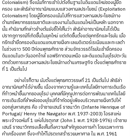
Colonialism) ซึ่งเน้นที่การเข้าไปตั้งถิ่นฐานในดินแดนใหม่ของผู้ยึด
ครอง และลัทธิล่าอาณานิคมแบบแสวงหาผลประโยชน์ (Exploitation
Colonialism) โดยผู้ยึดครองเน้นไปที่การแสวงหาผลประโยชน์ทาง
ด้านทรัพยากรธรรมชาติและแรงงานในดินแดนใหม่เป็นหลัก นอกจาก
นั้น คำนิยามที่กล่าวข้างต้นยังชี้ให้เห็นว่า ลัทธิล่าอาณานิคมไม่ได้เป็น
ปรากฎการณ์ที่เกิดขึ้นในยุคใหม่ แต่เกิดขึ้นตั้งแต่ยุคกรีกและโรมัน เมื่อ
กรีกเข้ายึดครองดินแดนแถบชายฝั่งทะเลเมดิเตอร์เรเนียนและทะเลดำ
ในช่วงราว 500 ปีก่อนพุทธศักราช ส่วนจักรวรรดิโรมันเข้ายึดครอง
ดินแดนในตะวันออกใกล้ แอฟริกาตอนเหนือ และดินแดนในยุโรปตะวัน
ตกด้วยการแสวงหาผลประโยชน์ทางด้านเศรษฐกิจ ตั้งแต่พุทธศักราช
ที่ 1 เป็นต้นไป
อย่างไรก็ตาม นับตั้งแต่พุทธศตวรรษที่ 21 เป็นต้นไป ลัทธิล่า
อาณานิคมทำได้ง่ายขึ้น เนื่องจากความรู้และเทคโนโลยีทางการเดินเรือ
ที่ก้าวหน้าขึ้นมากของยุโรป บุคคลที่มีคุณูปการต่อการพัฒนาเทคโนโลยี
การเดินเรือที่ล้าหลังของยุโรปที่จำกัดอยู่เพียงบริเวณชายฝั่งทวีปให้
ออกสู่มหาสมุทร คือ เจ้าชายเฮนรี ราชนาวิก (Infante Henrique of
Portugal/ Henry the Navigator พ.ศ. 1937-2003) โอรสแห่ง
พระเจ้าจอห์นที่ 1 แห่งโปรตุเกส (John I. พ.ศ. 1928-1976) เจ้าชาย
เฮนรี ราชนาวิกทรงเล็งเห็นถึงความสำคัญของการค้า โดยเฉพาะการ
ค้าเครื่องเทศ ซึ่งจะทำให้โปรตุเกสร่ำรวยมหาศาล ใน พ.ศ. 1961