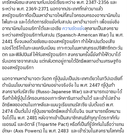
เคซัสหลังชนะสงครามกับเปอร์เซียระหว่าง พ.ศ. 2347-2356 และ
ระหว่าง พ.ศ. 2369-2371 นอกจากประเทศที่กล่าวมาแล้ว
สหรัฐอเมริกาถือเป็นมหาอำนาจใหม่ที่สนใจครอบครองอาณานิคมใน
โพ้นทะเล และได้เกิดการขัดแย้งกับสเปน มหาอำนาจเก่า เพื่อแย่งชิง
อาณานิคมในอเมริกาใต้และเอเชีย
ความขัดแย้ง
ลุกลามเป็นสงคราม
ระหว่างสหรัฐอเมริกากับสเปน (Spanisch-American War) ใน พ.ศ.
2441 ซึ่งจบลงด้วยชัยชนะของสหรัฐอเมริกา ทำให้สเปนต้องเสีย
เปอร์โตริโกในทะเลแคริบเบียน เกาะกวมในมหาสมุทรแปซิฟิกซีกตะวัน
ตก และฟิลิปปินส์ให้กับสหรัฐอเมริกา สงครามครั้งนี้ยังทำให้คิวบาได้
รับเอกราชจากสเปน แต่กลับตกอยู่ภายใต้อิทธิพลทางด้านเศรษฐกิจ
ของสหรัฐอเมริกา
นอกจากมหาอำนาจตะวันตก ญี่ปุ่นนับเป็นประเทศเดียวในทวีปเอเชียที่
ดำเนินนโยบายล่าอาณานิคมอย่างจริงจัง ใน พ.ศ. 2447 ญี่ปุ่นทำ
สงครามกับรัสเซีย (Russo-Japanese War) และสามารถเอาชนะได้
จึงทำให้ญี่ปุ่นได้ครอบครองเกาะซัคคารินทางด้านใต้ และเข้าไปสร้าง
อิทธิพลของตนในเกาหลีและแมนจูเรียแทนรัสเซีย นับตั้งแต่ พ.ศ.
2474 เป็นต้นไป ญี่ปุ่นขยายอิทธิพลเข้าไปในจีน จนสามารถยึดหนาน
จิงได้ใน พ.ศ. 2481 หลังจากเข้าเป็นสมาชิกสนธิสัญญาไตรภาคีกับ
เยอรมนี และอิตาลี (Tripartite Pact) หรือที่เป็นที่รู้จักกันในชื่อว่าแกน
อักษะ (Axis Powers) ใน พ.ศ. 2483 และเข้าร่วมในสงครามโลกครั้ง