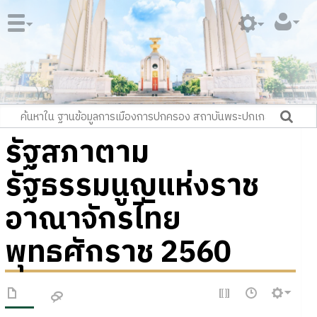
รัฐสภาตาม
รัฐธรรมนูญแห่งราช
อาณาจักรไทย
พุทธศักราช 2560