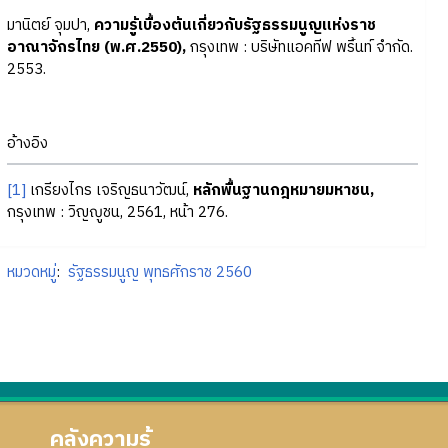
มานิตย์ จุมปา,
ความรู้เบื้องต้นเกี่ยวกับรัฐธรรมนูญแห่งราช
อาณาจักรไทย (พ.ศ.2550),
กรุงเทพ : บริษัทแอคทีฟ พริ้นท์ จำกัด.
2553.
อ้างอิง
[1]
เกรียงไกร เจริญธนาวัฒน์,
หลักพื้นฐานกฎหมายมหาชน,
กรุงเทพ : วิญญูชน, 2561, หน้า 276.
หมวดหมู่
:
รัฐธรรมนูญ พุทธศักราช 2560
คลังความรู้