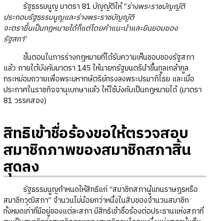
รัฐธรรมนูญ มาตรา 81 บัญญัติให้ “
ร่างพระราชบัญญัติ
ประกอบรัฐธรรมนูญและร่างพระราชบัญญัติ
จะตราขึ้นเป็นกฎหมายได้ก็แต่โดยคำแนะนำและยินยอมของ
รัฐสภา
”
ขั้นตอนในการร่างกฎหมายที่ได้รับความเห็นชอบของรัฐสภา
แล้ว ภายใต้บังคับมาตรา 145 ให้นายกรัฐมนตรีนำขึ้นทูลเกล้าทูล
กระหม่อมถวายเพื่อพระมหากษัตริย์ทรงลงพระปรมาภิไธย และเมื่อ
ประกาศในราชกิจจานุเบกษาแล้ว ให้ใช้บังคับเป็นกฎหมายได้ (มาตรา
81 วรรคสอง)
สิทธิเข้าชื่อร้องขอให้ตรวจสอบ
สมาชิกภาพของสมาชิกสภาสิ้น
สุดลง
รัฐธรรมนูญกำหนดให้สิทธิแก่ “สมาชิกสภาผู้แทนราษฎรหรือ
สมาชิกวุฒิสภา” จำนวนไม่น้อยกว่าหนึ่งในสิบของจำนวนสมาชิก
ทั้งหมดเท่าที่มีอยู่ของแต่ละสภา มีสิทธิเข้าชื่อร้องต่อประธานแห่งสภาที่