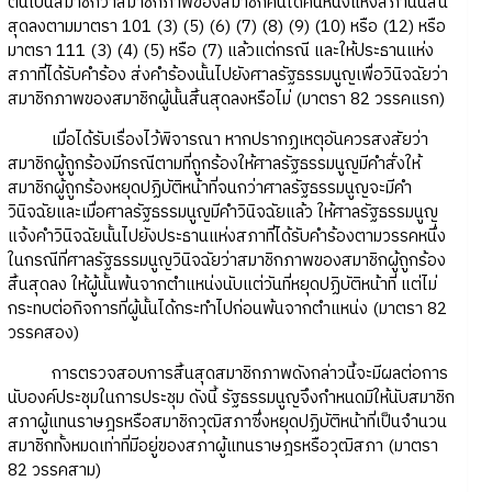
ตนเป็นสมาชิกว่าสมาชิกภาพของสมาชิกคนใดคนหนึ่งแห่งสภานั้นสิ้น
สุดลงตามมาตรา 101 (3) (5) (6) (7) (8) (9) (10) หรือ (12) หรือ
มาตรา 111 (3) (4) (5) หรือ (7) แล้วแต่กรณี และให้ประธานแห่ง
สภาที่ได้รับคำร้อง ส่งคำร้องนั้นไปยังศาลรัฐธรรมนูญเพื่อวินิจฉัยว่า
สมาชิกภาพของสมาชิกผู้นั้นสิ้นสุดลงหรือไม่ (มาตรา 82 วรรคแรก)
เมื่อได้รับเรื่องไว้พิจารณา หากปรากฏเหตุอันควรสงสัยว่า
สมาชิกผู้ถูกร้องมีกรณีตามที่ถูกร้องให้ศาลรัฐธรรมนูญมีคำสั่งให้
สมาชิกผู้ถูกร้องหยุดปฏิบัติหน้าที่จนกว่าศาลรัฐธรรมนูญจะมีคำ
วินิจฉัยและเมื่อศาลรัฐธรรมนูญมีคำวินิจฉัยแล้ว ให้ศาลรัฐธรรมนูญ
แจ้งคำวินิจฉัยนั้นไปยังประธานแห่งสภาที่ได้รับคำร้องตามวรรคหนึ่ง
ในกรณีที่ศาลรัฐธรรมนูญวินิจฉัยว่าสมาชิกภาพของสมาชิกผู้ถูกร้อง
สิ้นสุดลง ให้ผู้นั้นพ้นจากตำแหน่งนับแต่วันที่หยุดปฏิบัติหน้าที่ แต่ไม่
กระทบต่อกิจการที่ผู้นั้นได้กระทำไปก่อนพ้นจากตำแหน่ง (มาตรา 82
วรรคสอง)
การตรวจสอบการสิ้นสุดสมาชิกภาพดังกล่าวนี้จะมีผลต่อการ
นับองค์ประชุมในการประชุม ดังนี้ รัฐธรรมนูญจึงกำหนดมิให้นับสมาชิก
สภาผู้แทนราษฎรหรือสมาชิกวุฒิสภาซึ่งหยุดปฏิบัติหน้าที่เป็นจำนวน
สมาชิกทั้งหมดเท่าที่มีอยู่ของสภาผู้แทนราษฎรหรือวุฒิสภา (มาตรา
82 วรรคสาม)