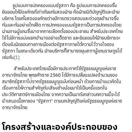
รูปแบบการปกครองแบบรัฐสภา คือ รูปแบบการปกครองซึ่ง
ยินยอมให้มีองค์กรที่เท่าเทียมกันสองฝ่าย คือฝ่ายนิติบัญญัติและฝ่าย
บริหาร โดยทั้งสององค์กรต่างมีการตรวจสอบและถ่วงดุลอำนาจซึ่ง
กันและกันอย่างใกล้ชิด การปกครองแบบรัฐสภาเป็นการปกครองโดย
ผ่านทางผู้แทนซึ่งมาจากการเลือกตั้งของประชาชน สำหรับประเทศไทย
ใช้ไม่มีการแบ่งแยกอำนาจอย่างเด็ดขาด และยินยอมให้ฝ่ายบริหารจะ
ต้องรับผิดชอบทางการเมืองต่อรัฐสภาภายใต้ความไว้วางใจของ
รัฐสภา ในขณะเดียวกัน ฝ่ายบริหารก็สามารถยุบสภาผู้แทนราษฎรได้
เช่นกัน
[1]
สำหรับประเทศไทยเมื่อมีการประกาศใช้รัฐธรรมนูญแห่งราช
อาณาจักรไทย พุทธศักราช 2560 ได้มีการเปลี่ยนแปลงจำนวนของ
สมาชิกรัฐสภาไปจากรัฐธรรมนูญฉบับก่อนหน้า ด้วยการนำแนวคิดใน
เรื่องการให้ความสำคัญกับเสียงข้างน้อยมาใช้เป็นครั้งแรกใน
ประวัติศาสตร์การเมืองไทย จากความเป็นมาดังกล่าวบทความนี้จะได้
นำเสนอเนื้อหาของ “รัฐสภา” ตามบทบัญญัติแห่งรัฐธรรมนูญแห่งราช
อาณาจักรไทย
โครงสร้างและองค์ประกอบของ