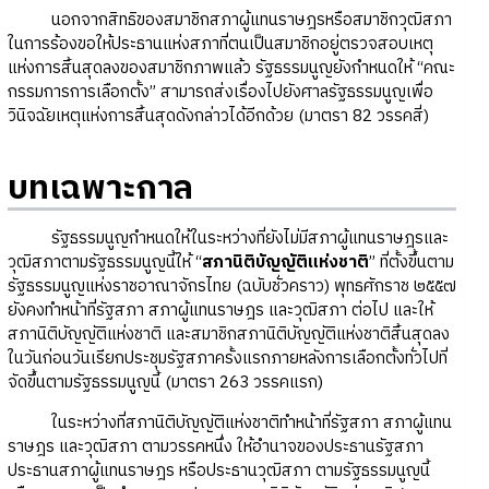
นอกจากสิทธิของสมาชิกสภาผู้แทนราษฎรหรือสมาชิกวุฒิสภา
ในการร้องขอให้ประธานแห่งสภาที่ตนเป็นสมาชิกอยู่ตรวจสอบเหตุ
แห่งการสิ้นสุดลงของสมาชิกภาพแล้ว รัฐธรรมนูญยังกำหนดให้ “คณะ
กรรมการการเลือกตั้ง” สามารถส่งเรื่องไปยังศาลรัฐธรรมนูญเพื่อ
วินิจฉัยเหตุแห่งการสิ้นสุดดังกล่าวได้อีกด้วย (มาตรา 82 วรรคสี่)
บทเฉพาะกาล
รัฐธรรมนูญกำหนดให้ในระหว่างที่ยังไม่มีสภาผู้แทนราษฎรและ
วุฒิสภาตามรัฐธรรมนูญนี้ให้ “
สภานิติบัญญัติแห่งชาติ
” ที่ตั้งขึ้นตาม
รัฐธรรมนูญแห่งราชอาณาจักรไทย (ฉบับชั่วคราว) พุทธศักราช ๒๕๕๗
ยังคงทำหน้าที่รัฐสภา สภาผู้แทนราษฎร และวุฒิสภา ต่อไป และให้
สภานิติบัญญัติแห่งชาติ และสมาชิกสภานิติบัญญัติแห่งชาติสิ้นสุดลง
ในวันก่อนวันเรียกประชุมรัฐสภาครั้งแรกภายหลังการเลือกตั้งทั่วไปที่
จัดขึ้นตามรัฐธรรมนูญนี้ (มาตรา 263 วรรคแรก)
ในระหว่างที่สภานิติบัญญัติแห่งชาติทำหน้าที่รัฐสภา สภาผู้แทน
ราษฎร และวุฒิสภา ตามวรรคหนึ่ง ให้อำนาจของประธานรัฐสภา
ประธานสภาผู้แทนราษฎร หรือประธานวุฒิสภา ตามรัฐธรรมนูญนี้