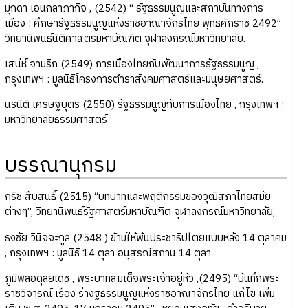
มุกดา เอนกลาภากิจ , (2542) “ รัฐธรรมนูญและสถาบันทางการ
เมือง : ศึกษารัฐธรรมนูญแห่งราชอาณาจักรไทย พุทธศักราช 2492”
วิทยานิพนธ์นิติศาสตรมหาบัณฑิต จุฬาลงกรณ์มหาวิทยาลัย.
เสน่ห์ จามริก (2549) การเมืองไทยกับพัฒนาการรัฐธรรมนูญ ,
กรุงเทพฯ : มูลนิธิโครงการตำราสังคมศาสตร์และมนุษยศาสตร์.
นรนิติ เศรษฐบุตร (2550) รัฐธรรมนูญกับการเมืองไทย , กรุงเทพฯ :
มหาวิทยาลัยธรรมศาสตร์
บรรณานุกรม
กริช สืบสนธิ์ (2515) “บทบาทและพฤติกรรมของวุฒิสภาไทยสมัย
ต่างๆ”, วิทยานิพนธ์รัฐศาสตร์มหาบัณฑิต จุฬาลงกรณ์มหาวิทยาลัย,
ธงชัย วินิจจะกูล (2548 ) ข้ามให้พ้นประชาธิปไตยแบบหลัง 14 ตุลาคม
, กรุงเทพฯ : มูลนิธิ 14 ตุลา อนุสรณ์สถาน 14 ตุลา
ภูมิพลอดุลยเดช , พระบาทสมเด็จพระเจ้าอยู่หัว ,(2495) “บันทึกพระ
ราชวิจารณ์ เรื่อง ร่างฐธรรมนูญแห่งราชอาณาจักรไทย แก้ไข เพิ่ม