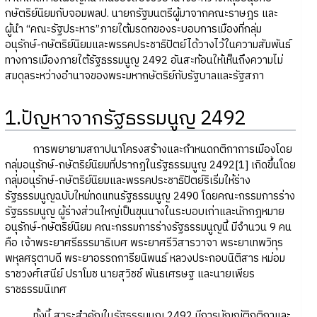
กษัตริย์นิยมกับจอมพลป. นายกรัฐมนตรีผู้มาจากคณะราษฎร และ
ผู้นำ “คณะรัฐประหาร”ภายใต้มรดกของระบอบการเมืองที่กลุ่ม
อนุรักษ์-กษัตริย์นิยมและพรรคประชาธิปัตย์ได้วางไว้ในความสัมพันธ์
ทางการเมืองภายใต้รัฐธรรมนูญ 2492 อันสะท้อนให้เห็นถึงความไม่
สมดุลระหว่างอำนาจของพระมหากษัตริย์กับรัฐบาลและรัฐสภา
1.ปัญหาจากรัฐธรรมนูญ 2492
การพยายามสถาปนาโครงสร้างและกำหนดกติกาการเมืองโดย
กลุ่มอนุรักษ์-กษัตริย์นิยมที่ปรากฎในรัฐธรรมนูญ 2492[1] เกิดขึ้นโดย
กลุ่มอนุรักษ์-กษัตริย์นิยมและพรรคประชาธิปัตย์ริเริ่มให้ร่าง
รัฐธรรมนูญฉบับใหม่ทดแทนรัฐธรรมนูญ 2490 โดยคณะกรรมการร่าง
รัฐธรรมนูญ ผู้ร่างส่วนใหญ่เป็นขุนนางในระบอบเก่าและนักกฎหมาย
อนุรักษ์-กษัตริย์นิยม คณะกรรมการร่างรัฐธรรมนูญนี้ มีจำนวน 9 คน
คือ เจ้าพระยาศรีธรรมาธิเบศ พระยาศรีวิสารวาจา พระยาเทพวิทุร
พหุลศรุตาบดี พระยาอรรถการียนิพนธ์ หลวงประกอบนิติสาร หม่อม
ราชวงศ์เสนีย์ ปราโมช นายสุวิชช์ พันธเศรษฐ และนายเพียร
ราชธรรมนิเทศ
ทั้งนี้ สาระสำคัญในรัฐธรรมนูญ 2492 มีการบัญญัติกติกาและ