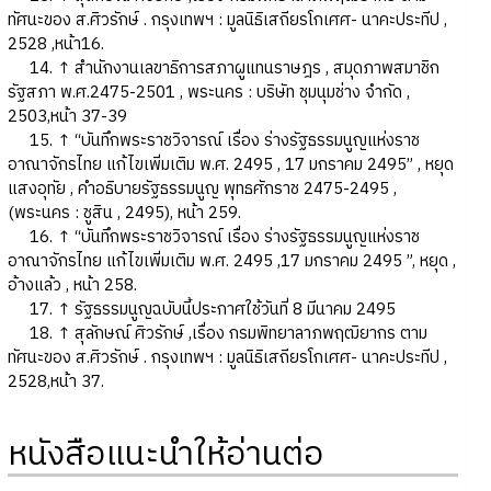
ทัศนะของ ส.ศิวรักษ์ . กรุงเทพฯ : มูลนิธิเสถียรโกเศศ- นาคะประทีป ,
2528 ,หน้า16.
14. ↑ สำนักงานเลขาธิการสภาผูแทนราษฎร , สมุดภาพสมาชิก
รัฐสภา พ.ศ.2475-2501 , พระนคร : บริษัท ชุมนุมช่าง จำกัด ,
2503,หน้า 37-39
15. ↑ “บันทึกพระราชวิจารณ์ เรื่อง ร่างรัฐธรรมนูญแห่งราช
อาณาจักรไทย แก้ไขเพิ่มเติม พ.ศ. 2495 , 17 มกราคม 2495” , หยุด
แสงอุทัย , คำอธิบายรัฐธรรมนูญ พุทธศักราช 2475-2495 ,
(พระนคร : ชูสิน , 2495), หน้า 259.
16. ↑ “บันทึกพระราชวิจารณ์ เรื่อง ร่างรัฐธรรมนูญแห่งราช
อาณาจักรไทย แก้ไขเพิ่มเติม พ.ศ. 2495 ,17 มกราคม 2495 ”, หยุด ,
อ้างแล้ว , หน้า 258.
17. ↑ รัฐธรรมนูญฉบับนี้ประกาศใช้วันที่ 8 มีนาคม 2495
18. ↑ สุลักษณ์ ศิวรักษ์ ,เรื่อง กรมพิทยาลาภพฤฒิยากร ตาม
ทัศนะของ ส.ศิวรักษ์ . กรุงเทพฯ : มูลนิธิเสถียรโกเศศ- นาคะประทีป ,
2528,หน้า 37.
หนังสือแนะนำให้อ่านต่อ