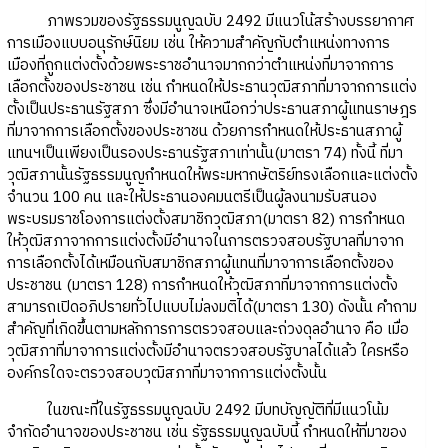
ภาพรวมของรัฐธรรมนูญฉบับ 2492 มีแนวโน้สร้างบรรยากาศ
การเมืองแบบอนุรักษ์นิยม เช่น ให้ความสำคัญกับตำแหน่งทางการ
เมืองที่ถูกแต่งตั้งด้วยพระราชอำนาจมากกว่าตำแหน่งที่มาจากการ
เลือกตั้งของประชาชน เช่น กำหนดให้ประธานวุฒิสภาที่มาจากการแต่ง
ตั้งเป็นประธานรัฐสภา ซึ่งมีอำนาจเหนือกว่าประธานสภาผู้แทนราษฎร
ที่มาจากการเลือกตั้งของประชาชน ด้วยการกำหนดให้ประธานสภาผู้
แทนฯเป็นเพียงเป็นรองประธานรัฐสภาเท่านั้น(มาตรา 74) ทั้งนี้ ที่มา
วุฒิสภานั้นรัฐธรรมนูญกำหนดให้พระมหากษัตริย์ทรงเลือกและแต่งตั้ง
จำนวน 100 คน และให้ประธานองคมนตรีเป็นผู้ลงนามรับสนอง
พระบรมราชโองการแต่งตั้งสมาชิกวุฒิสภา(มาตรา 82) การกำหนด
ให้วุฒิสภาจากการแต่งตั้งมีอำนาจในการตรวจสอบรัฐบาลที่มาจาก
การเลือกตั้งได้เหมือนกับสมาชิกสภาผู้แทนที่มาจาการเลือกตั้งของ
ประชาชน (มาตรา 128) การกำหนดให้วุฒิสภาที่มาจากการแต่งตั้ง
สามารถเปิดอภิปรายทั่วไปแบบไม่ลงมติได้(มาตรา 130) ดังนั้น คำถาม
สำคัญที่เกิดขึ้นตามหลักการการตรวจสอบและถ่วงดุลอำนาจ คือ เมื่อ
วุฒิสภาที่มาจาการแต่งตั้งมีอำนาจตรวจสอบรัฐบาลได้แล้ว ใครหรือ
องค์กรใดจะตรวจสอบวุฒิสภาที่มาจากการแต่งตั้งนั้น
ในขณะที่ในรัฐธรรมนูญฉบับ 2492 มีบทบัญญัติที่มีแนวโน้ม
จำกัดอำนาจของประชาชน เช่น รัฐธรรมนูญฉบับนี้ กำหนดให้ที่มาของ