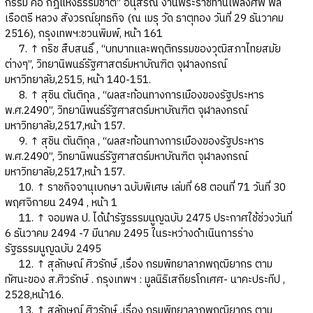
กรรม คือ กฎแห่งธรรมชาติ” อนุสรณ์ งานพระราชทานเพลิงศพ พล
เรือตรี หลวง สังวรณ์ยุทธกิจ (ณ เมรุ วัด ธาตุทอง วันที่ 29 ธันวาคม
2516), กรุงเทพฯ:ชวนพิมพ์, หน้า 161
7. ↑ กริช สืบสนธิ์ , “บทบาทและพฤติกรรมของวุฒิสภาไทยสมัย
ต่างๆ”, วิทยานิพนธ์รัฐศาสตร์มหาบัณฑิต จุฬาลงกรณ์
มหาวิทยาลัย,2515, หน้า 140-151.
8. ↑ สุชิน ตันติกุล , “ผลสะท้อนทางการเมืองของรัฐประหาร
พ.ศ.2490”, วิทยานิพนธ์รัฐศาสตร์มหาบัณฑิต จุฬาลงกรณ์
มหาวิทยาลัย,2517,หน้า 157.
9. ↑ สุชิน ตันติกุล , “ผลสะท้อนทางการเมืองของรัฐประหาร
พ.ศ.2490”, วิทยานิพนธ์รัฐศาสตร์มหาบัณฑิต จุฬาลงกรณ์
มหาวิทยาลัย,2517,หน้า 157.
10. ↑ ราชกิจจานุเบกษา ฉบับพิเศษ เล่มที่ 68 ตอนที่ 71 วันที่ 30
พฤศจิกายน 2494 , หน้า 1
11. ↑ จอมพล ป. ได้นำรัฐธรรมนูญฉบับ 2475 ประกาศใช้ช่วงวันที่
6 ธันวาคม 2494 -7 มีนาคม 2495 ในระหว่างดำเนินการร่าง
รัฐธรรมนูญฉบับ 2495
12. ↑ สุลักษณ์ ศิวรักษ์ ,เรื่อง กรมพิทยาลาภพฤฒิยากร ตาม
ทัศนะของ ส.ศิวรักษ์ . กรุงเทพฯ : มูลนิธิเสถียรโกเศศ- นาคะประทีป ,
2528,หน้า16.
13. ↑ สุลักษณ์ ศิวรักษ์ ,เรื่อง กรมพิทยาลาภพฤฒิยากร ตาม