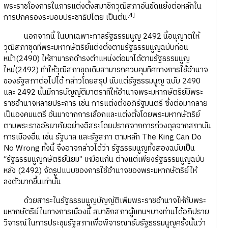
พระราชโองการในการแต่งตั้งสมาชิกวุฒิสภาอันขัดแย้งต่อหลักใน
[
4]
การปกครองระบอบประชาธิปไตย เป็นต้น
นอกจากนี้ ในบทเฉพาะกาลรัฐธรรมนูญ 2492 นี้อนุญาตให้
วุฒิสภาชุดที่พระมหากษัตริย์แต่งตั้งตามรัฐธรรมนูญฉบับก่อน
หน้า(2490) ให้สามารถดำรงตำแหน่งต่อมาได้ตามรัฐธรรมนูญ
ใหม่(2492) ทำให้วุฒิสภาชุดเดิมสามารถควบคุมทิศทางการใช้อำนาจ
ของรัฐสภาต่อไปได้ กล่าวโดยสรุป นับแต่รัฐธรรมนูญ ฉบับ 2490
และ 2492 นั้นมีการบัญญัติมาตราที่ให้อำนาจพระมหากษัตริย์มีพระ
ราชอำนาจหลายประการ เช่น การแต่งตั้งอภิรัฐมนตรี ซึ่งต่อมากลาย
เป็นองคมนตรี อันมาจากการเลือกและแต่งตั้งโดยพระมหากษัตริย์
ตามพระราชอัธยาศัยอย่างอิสระโดยปราศจากการถ่วงดุลจากสถาบัน
การเมืองอื่น เช่น รัฐบาล และรัฐสภา ตามหลัก The King Can Do
No Wrong ทั้งนี้ จึงอาจกล่าวได้ว่า รัฐธรรมนูญทั้งสองฉบับเป็น
“รัฐธรรมนูญกษัตริย์นิยม” เหมือนกัน ต่างแต่เพียงรัฐธรรมนูญฉบับ
หลัง (2492) จัดรูปแบบของการใช้อำนาจของพระมหากษัตริย์ให้
ลงตัวมากขึ้นเท่านั้น
ด้วยสาระในรัฐธรรมนูญบัญญัติเพิ่มพระราชอำนาจให้กับพระ
มหากษัตริย์ในทางการเมืองนี้ สมาชิกสภาผู้แทนฯบางท่านได้อภิปราย
วิจารณ์ในการประชุมรัฐสภาเพื่อพิจารณารับรัฐธรรมนูญครั้งนั้นว่า