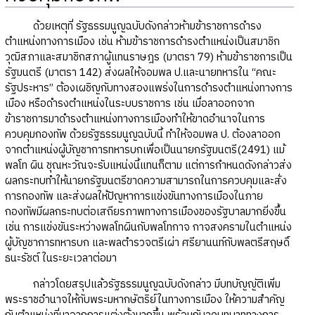
ด้วยเหตุที่ รัฐธรรมนูญฉบับดังกล่าวห้ามข้าราชการดำรง
ตำแหน่งทางการเมือง เช่น ห้ามข้าราชการดำรงตำแหน่งเป็นสมาชิก
วุฒิสภาและสมาชิกสภาผู้แทนราษฎร (มาตรา 79) ห้ามข้าราชการเป็น
รัฐมนตรี (มาตรา 142) ส่งผลให้จอมพล ป.และนายทหารใน “คณะ
รัฐประหาร” ต้องเผชิญกับทางสองแพร่งในการดำรงตำแหน่งทางการ
เมือง หรือดำรงตำแหน่งในระบบราชการ เช่น เมื่อลาออกจาก
ข้าราชการมาดำรงตำแหน่งทางการเมืองทำให้ขาดอำนาจในการ
ควบคุมกองทัพ ด้วยรัฐธรรมนูญฉบับนี้ ทำให้จอมพล ป. ต้องลาออก
จากตำแหน่งผู้บัญชาการทหารบกเพื่อเป็นนายกรัฐมนตรี(2491) แม้
พลโท ผิน ชุณหะวัณจะรับแหน่งนี้แทนก็ตาม แต่การกำหนดดังกล่าวส่ง
ผลกระทบทำให้นายกรัฐมนตรีขาดความสามารถในการควบคุมและสั่ง
การกองทัพ และส่งผลให้ปัญหาการแข่งขันทางการเมืองในภาย
กองทัพมีผลกระทบต่อเสถียรภาพทางการเมืองของรัฐบาลมากยิ่งขึ้น
เช่น การแข่งขันระหว่างพลโทผินกับพลโทกาจ กาจสงครามในตำแหน่ง
ผู้บัญชาการทหารบก และพลตำรวจตรีเผ่า ศรียานนท์กับพลตรีสฤษดิ์
ธนะรัชต์ ในระยะเวลาต่อมา
กล่าวโดยสรุปแล้วรัฐธรรมนูญฉบับดังกล่าว มีบทบัญญัติเพิ่ม
พระราชอำนาจให้กับพระมหากษัตริย์ในทางการเมือง ให้ความสำคัญ