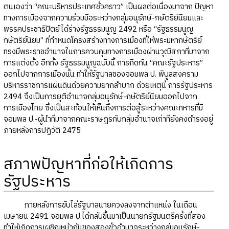
ตนเองว่า “คณะบริหารประเทศชั่วคราว” เป็นผลต่อเนื่องมาจาก ปัญหา
ทางการเมืองจากความร่วมมือระหว่างกลุ่มอนุรักษ์-กษัตริย์นิยมและ
พรรคประชาธิปัตย์ได้ร่างรัฐธรรมนูญ 2492 หรือ “รัฐธรรมนูญ
กษัตริย์นิยม” ที่กำหนดโครงสร้างทางการเมืองที่ให้พระมหากษัตริย์
ทรงมีพระราชอำนาจในการควบคุมทางการเมืองผ่านวุฒิสภาที่มาจาก
การแต่งตั้ง อีกทั้ง รัฐธรรมนูญฉบับนี้ การกีดกัน “คณะรัฐประหาร”
ออกไปจากการเมืองนั้น ทำให้รัฐบาลของจอมพล ป. พิบูลสงคราม
บริหารราชการแผ่นดินด้วยความยากลำบาก ด้วยเหตุนี้ การรัฐประหาร
2494 จึงเป็นการยุติอำนาจกลุ่มอนุรักษ์-กษัตริย์นิยมออกไปจาก
การเมืองไทย ซึ่งเป็นสะท้อนให้เห็นถึงการต่อสู้ระหว่างคณะทหารที่มี
จอมพล ป.-ผู้นำที่มาจากคณะราษฎรกับกลุ่มอำนาจเก่าที่ยังคงดำรงอยู่
ภายหลังการปฏิวัติ 2475
สภาพปัญหาที่ก่อให้เกิดการ
รัฐประหาร
ภายหลังการขับไล่รัฐบาลนายควงลงจากตำแหน่ง ในเดือน
เมษายน 2491 จอมพล ป.ได้กลับขึ้นมาเป็นนายกรัฐมนตรีครั้งที่สอง
ทำให้เกิดการเผชิญหน้ากันของสองขั้วอำนาจระหว่างกลุ่มอนุรักษ์-