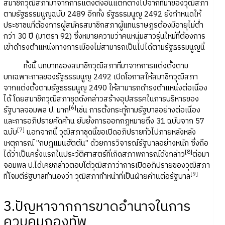
สมาชิกวุฒิสภามาจากการแต่งตั้งอันแตกต่างไปจากที่มาของวุฒิสภา
ตามรัฐธรรมนูญฉบับ 2489 อีกทั้ง รัฐธรรมนูญ 2492 ยังกำหนดให้
ประชาชนที่ต้องการผู้สมัครสมาชิกสภาผู้แทนราษฎรต้องมีอายุไม่ต่ำ
กว่า 30 ปี (มาตรา 92) ซึ่งหมายความว่าคนหนุ่มสาวรุ่นใหม่ที่ต้องการ
เข้าดำรงตำแหน่งทางการเมืองไม่สามารถเป็นไปได้ตามรัฐธรรมนูญนี้
ทั้งนี้ บทบาทของสมาชิกวุฒิสภาที่มาจากการแต่งตั้งตาม
บทเฉพาะกาลของรัฐธรรมนูญ 2492 เปิดโอกาสให้สมาชิกวุฒิสภา
จากแต่งตั้งตามรัฐธรรมนูญ 2490 ให้สามารถดำรงตำแหน่งต่อเนื่อง
ได้ โดยสมาชิกวุฒิสภาชุดดังกล่าวสร้างอุปสรรคในการบริหารของ
[
6]
รัฐบาลจอมพล ป. มาก
เช่น การตั้งกระทู้ถามรัฐบาลอย่างต่อเนื่อง
และการอภิปรายคัดค้าน ยับยั้งการออกกฎหมายถึง 31 ฉบับจาก 57
[
7]
ฉบับ
นอกจากนี้ วุฒิสภาชุดนี้ขอเปิดอภิปรายทั่วไปภายหลังหลัง
เหตุการณ์ ”กบฎแมนฮัตตัน” ด้วยการวิจารณ์รัฐบาลอย่างหนัก ซึ่งถือ
[
8]
ได้ว่าเป็นครั้งแรกในประวัติศาสตร์ที่เกิดสภาพการณ์ดังกล่าว
ต่อมา
จอมพล ป.ได้เคยกล่าวตอบโต้วุฒิสภาว่าการเปิดอภิปรายของวุฒิสภา
[
9]
ที่โจมตีรัฐบาลทำนองว่า วุฒิสภาทำหน้าที่เป็นฝ่ายค้านต่อรัฐบาล
3.ปัญหาจากการขาดอำนาจในการ
ควบคุมกองทัพ