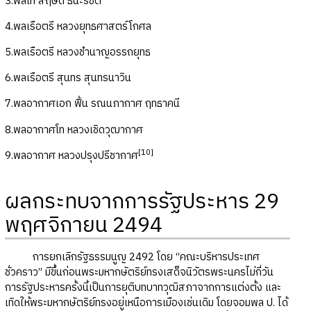
3.พลโท สฤษดิ์ ธนะรัชต์
4.พลเรือตรี หลวงยุทธศาสตร์โกศล
5.พลเรือตรี หลวงชำนาญอรรถยุทธ
6.พลเรือตรี สุนทร สุนทรนาวิน
7.พลอากาศเอก ฟื้น รณนภากาศ ฤทธาคนี
8.พลอากาศโท หลวงเชิดวุฒากาศ
[10
]
9.พลอากาศ หลวงปรุงปรีชากาศ
ผลกระทบจากการรัฐประหาร 29
พฤศจิกายน 2494
การยกเลิกรัฐธรรมนูญ 2492 โดย “คณะบริหารประเทศ
ชั่วคราว” มีขึ้นก่อนพระมหากษัตริย์ทรงเสด็จนิวัตรพระนครไม่กี่วัน
การรัฐประหารครั้งนี้เป็นการยุติบทบาทวุฒิสภาจากการแต่งตั้ง และ
เทิดให้พระมหากษัตริย์ทรงอยู่เหนือการเมืองเช่นเดิม โดยจอมพล ป. ได้