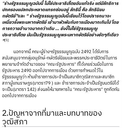
“
ร่างรัฐธรรมนูญฉบับนี้ ไม่ใช่ประชาธิปไตยอันแท้จริง แต่มีลัทธิการ
ปกครองแปลกประหลาดแทรกซ่อนอยู่ ลัทธินี้ คือ ลัทธินิยม
กษัตริย์”
และ
“ ร่างรัฐธรรมนูญฉบับนี้เขียนไว้โดยปรารถนาจะ
เหนี่ยวรั้งพระมหากษัตริย์ เข้ามาพัวพันกับการเมืองมากเกินไป โดย
การถวายอำนาจมากกว่าเดิม … ยังงี้ไม่ใช่รัฐธรรมนูญ
ประชาธิปไตย มันเป็นรัฐธรรมนูญพระมหากษัตริย์อย่างชัดๆทีเดียว
[
5]
”
นอกจากนี้ คณะผู้ร่างฯรัฐธรรมนูญฉบับ 2492 ได้รับการ
สนับสนุนจากกลุ่มอนุรักษ์-กษัตริย์นิยมและพรรคประชาธิปัตย์ในการ
พยายามจำกัดอำนาจของ “คณะรัฐประหาร” ที่ได้เคยร่วมมือในการ
รัฐประหาร 2490 ออกไปจากการเมือง ด้วยการกำหนดไว้ใน
รัฐธรรมนูญว่า ห้ามข้าราชการประจำเป็นสมาชิกวุฒิสภาและสมาชิก
สภาผู้แทนราษฎร(มาตรา79 ) และ ข้าราชการประจำเป็นรัฐมนตรีมิได้
จะเป็น(มาตรา 142) ส่งผลให้นายทหารใน “คณะรัฐประหาร” ถูกกีดกัน
ออกไปจากการเมือง
2.ปัญหาจากที่มาและบทบาทของ
วุฒิสภา