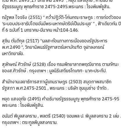
เติม พ.ศ. 2495 ,17 มกราคม 2495” , หยุด แสงอุทัย , คำอธิบาย
รัฐธรรมนูญ พุทธศักราช 2475-2495.พระนคร : โรงพิมพ์ชูสิน.
ณัฐพล ใจจริง (2551) “ คว่ำปฏิวัติ-โค่นคณะราษฎร : การก่อตัวของ
‘ระบอบประชาธิปไตยอันมีพระมหากษัตริย์เป็นประมุข’ ” , ฟ้าเดียวกัน ปี
ที่ 6 ฉบับที่ 1 มกราคม-มีนาคม หน้า104-146.
สุชิน ตันติกุล (2517) “ผลสะท้อนทางการเมืองของรัฐประหาร
พ.ศ.2490 ”, วิทยานิพนธ์รัฐศาสตร์มหาบัณฑิต จุฬาลงกรณ์
มหาวิทยาลัย.
สุลักษณ์ ศิวรักษ์ (2528) เรื่อง กรมพิทยาลาภพฤฒิยากร ตามทัศนะ
ของส.ศิวรักษ์ . กรุงเทพฯ : มูลนิธิเสถียรโกเศศ- นาคะประทีป.
สำนักงานเลขาธิการสภาผู้แทนราษฎร (2503) สมุดภาพสมาชิก
รัฐสภา พ.ศ.2475-2501 , พระนคร : บริษัท ชุมนุมช่าง จำกัด .
หยุด แสงอุทัย (2495) คำอธิบายรัฐธรรมนูญ พุทธศักราช 2475-95
พระนคร : โรงพิมพ์ชูสิน.
อนันต์ พิบูลสงคราม , พลตรี (2540) จอมพล ป. พิบูลสงคราม 2 เล่ม .
กรุงเทพฯ : ตระกูลพิบูลสงคราม.