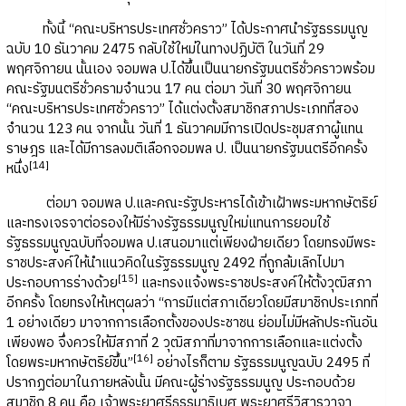
ทั้งนี้ “คณะบริหารประเทศชั่วคราว” ได้ประกาศนำรัฐธรรมนูญ
ฉบับ 10 ธันวาคม 2475 กลับใช้ใหม่ในทางปฏิบัติ ในวันที่ 29
พฤศจิกายน นั้นเอง จอมพล ป.ได้ขึ้นเป็นนายกรัฐมนตรีชั่วคราวพร้อม
คณะรัฐมนตรีชั่วครามจำนวน 17 คน ต่อมา วันที่ 30 พฤศจิกายน
“คณะบริหารประเทศชั่วคราว” ได้แต่งตั้งสมาชิกสภาประเภทที่สอง
จำนวน 123 คน จากนั้น วันที่ 1 ธันวาคมมีการเปิดประชุมสภาผู้แทน
ราษฎร และได้มีการลงมติเลือกจอมพล ป. เป็นนายกรัฐมนตรีอีกครั้ง
[
14]
หนึ่ง
ต่อมา จอมพล ป.และคณะรัฐประหารได้เข้าเฝ้าพระมหากษัตริย์
และทรงเจรจาต่อรองให้มีร่างรัฐธรรมนูญใหม่แทนการยอมใช้
รัฐธรรมนูญฉบับที่จอมพล ป.เสนอมาแต่เพียงฝ่ายเดียว โดยทรงมีพระ
ราชประสงค์ให้นำแนวคิดในรัฐธรรมนูญ 2492 ที่ถูกล้มเลิกไปมา
[
15]
ประกอบการร่างด้วย
และทรงแจ้งพระราชประสงค์ให้ตั้งวุฒิสภา
อีกครั้ง โดยทรงให้เหตุผลว่า “การมีแต่สภาเดียวโดยมีสมาชิกประเภทที่
1 อย่างเดียว มาจากการเลือกตั้งของประชาชน ย่อมไม่มีหลักประกันอัน
เพียงพอ จึ่งควรให้มีสภาที่ 2 วุฒิสภาที่มาจากการเลือกและแต่งตั้ง
[
16]
โดยพระมหากษัตริย์ขึ้น”
อย่างไรก็ตาม รัฐธรรมนูญฉบับ 2495 ที่
ปรากฏต่อมาในภายหลังนั้น มีคณะผู้ร่างรัฐธรรมนูญ ประกอบด้วย
สมาชิก 8 คน คือ เจ้าพระยาศรีธรรมาธิเบศ พระยาศรีวิสารวาจา