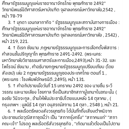
ศึกษารัฐธรรมนูญแห่งราชอาณาจักรไทย พุทธศักราช 2492”
วิทยานิพนธ์นิติศาสตร์มหาบัณฑิต จุฬาลงกรณ์มหาวิทยาลัย,2542 ,
หน้า 78-79
3. ↑ มุกดา เอนกลาภากิจ “ รัฐธรรมนูญและสถาบันทางการเมือง :
ศึกษารัฐธรรมนูญแห่งราชอาณาจักรไทย พุทธศักราช 2492”
วิทยานิพนธ์นิติศาสตรมหาบัณฑิต จุฬาลงกรณ์มหาวิทยาลัย , 2542) ,
หน้า 219, 221.
4. ↑ ดิเรก ชัยนาม ,กฎหมายรัฐธรรมนูญและการเลือกตั้งพิสดาร :
คำสอนชั้นปริญญาโท พุทธศักราช 2491-2492. (พระนคร:
มหาวิทยาลัยวิชาธรรมศาสตร์และการเมือง,2493),หน้า 31-32. และ
ไพโรจน์ ชัยนาม , คำอธิบายกฎหมายรัฐธรรมนูญเปรียบเทียบ (โดย
สังเขป) เล่ม 2 กฎหมายรัฐธรรมนูญของประเทศไทย ตอนที่ 1 ,
(พระนคร : โรงพิมพ์อักษรนิติ ,2495), หน้า 131.
5. ↑ คำอภิปรายเมื่อวันที่ 15 มกราคม 2492 ของ นายชื่น ระวี
วรรณ และนายเลียง ไชยกาล ซึ่งเป็นสมาชิกสภาผู้แทนฯในขณะนั้น (
ธงชัย วินิจจะกูล , ข้ามให้พ้นประชาธิปไตยแบบหลัง 14 ตุลาคม , (
กรุงเทพฯ : มูลนิธิ 14 ตุลา อนุสรณ์สถาน 14 ตุลา , 2548 ), หน้า 21.
6. ↑ พลเรือตรีหลวงสังวรยุทธกิจ ได้บันทึกถึงเสียงตำหนิจาก
ประชาชนต่อวุฒิสภาชุดนี้ว่า เป็น “สภากรุ๋งกริ๋ง” “สภาคนแก่” “สภา
คณะเจ้า” โปรดดู พลเรือตรีสังวรยุทธกิจ , “เกิดมาแล้วต้องเป็นไปตาม