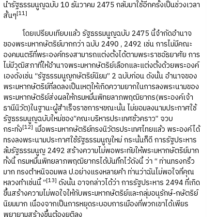
นำรัฐธรรมนูญฉบับ 10 ธันวาคม 2475 กลับมาใช้อีกครั้งเป็นช่วงเวลา
[
11]
สั้นๆ
โดยเปรียบเทียบแล้ว รัฐธรรมนูญฉบับ 2475 นี้จำกัดอำนาจ
ของพระมหากษัตริย์มากกว่า ฉบับ 2490 , 2492 เช่น การไม่มีคณะ
องคมนตรีที่พระองค์ทรงสามารถแต่งตั้งได้ตามพระราชอัธยาศัย การ
ไม่มีวุฒิสภาที่ให้อำนาจพระมหากษัตริย์เลือกและแต่งตั้งด้วยพระองค์
เองดังเช่น “รัฐธรรมนูญกษัตริย์นิยม” 2 ฉบับก่อน ดังนั้น อำนาจของ
พระมหากษัตริย์ที่ลดลงเป็นเหตุให้เกิดความยากในการลงพระนามของ
พระมหากษัตริย์ส่งผลให้กรมหมื่นพิทยลาภพฤฒิยากร(พระองค์เจ้า
ธานีนิวัต)ในฐานะผู้สำเร็จราชการฯขณะนั้น ไม่ยอมลงนามประกาศใช้
รัฐธรรมนูญฉบับใหม่ของ”คณะบริหารประเทศชั่วคราว” จวบ
[
12]
กระทั่ง
เมื่อพระมหากษัตริย์ทรงนิวัตรประเทศไทยแล้ว พระองค์ได้
ทรงลงพระนามประกาศใช้รัฐธรรมนูญใหม่ กระนั้นก็ดี การรัฐประหาร
ล้มรัฐธรรมนูญ 2492 สร้างความไม่พอพระทัยให้พระมหากษัตริย์มาก
ทั้งนี้ กรมหมื่นพิทยลาภพฤฒิยากรได้บันทึกไว้ดังนี้ ว่า “ ท่านทรงกริ้ว
มาก ทรงตำหนิจอมพล ป.อย่างแรงหลายคำ ท่านว่าฉันไม่พอใจที่คุณ
[
13]
หลวงทำเช่นนี้ ”
ดังนั้น อาจกล่าวได้ว่า การรัฐประหาร 2494 ที่เกิด
ขึ้นสร้างความไม่พอใจให้กับพระมหากษัตริย์และกลุ่มอนุรักษ์-กษัตริย์
นิยมมาก เนื่องจากเป็นการหยุดระบอบการเมืองที่พวกเขาได้เพียร
พยายามสร้างขึ้นต้องยุติลง