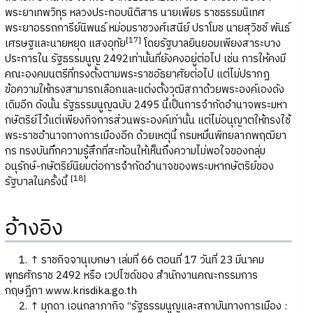
พระยาเทพวิทุร หลวงประกอบนิติสาร นายเพียร ราชธรรมนิเทศ
พระยาอรรถการีย์นิพนธ์ หม่อมราชวงศ์เสนีย์ ปราโมช นายสุวิชช์ พันธ์
[
17]
เศรษฐและนายหยุด แสงอุทัย
โดยรัฐบาลยินยอมเพียงสาระบาง
ประการใน รัฐธรรมนูญ 2492เท่านั้นที่ยังคงอยู่ต่อไป เช่น การให้คงมี
คณะองคมนตรีที่ทรงตั้งตามพระราชอัธยาศัยต่อไป แต่ไม่ปรากฏ
ข้อความให้ทรงสามารถเลือกและแต่งตั้งวุฒิสภาด้วยพระองค์เองดัง
เดิมอีก ดังนั้น รัฐธรรมนูญฉบับ 2495 นี้เป็นการจำกัดอำนาจพระมหา
กษัตริย์ไว้แต่เพียงกิจการส่วนพระองค์เท่านั้น แต่ไม่อนุญาตให้ทรงใช้
พระราชอำนาจทางการเมืองอีก ด้วยเหตุนี้ กรมหมื่นพิทยลาภพฤฒิยา
กร ทรงบันทึกความรู้สึกที่สะท้อนให้เห็นถึงความไม่พอใจของกลุ่ม
อนุรักษ์-กษัตริย์นิยมต่อการจำกัดอำนาจของพระมหากษัตริย์ของ
[18
]
รัฐบาลในครั้งนี้
อ้างอิง
1. ↑ ราชกิจจานุเบกษา เล่มที่ 66 ตอนที่ 17 วันที่ 23 มีนาคม
พุทธศักราช 2492 หรือ เวปไซด์ของ สำนักงานคณะกรรมการ
กฤษฎีกา www.krisdika.go.th
2. ↑ มุกดา เอนกลาภากิจ “รัฐธรรมนูญและสถาบันทางการเมือง :