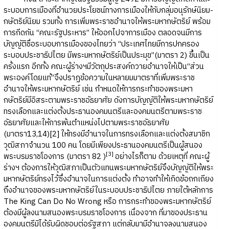
ระบอบการเมืองที่อำนวยประโยชน์ทางการเมืองให้กับกลุ่มอนุรักษ์นิยม-
กษัตริย์นิยม รวมทั้ง การเพิ่มพระราชอำนาจให้พระมหากษัตริย์ พร้อม
การกีดกัน “คณะรัฐประหาร” ให้ออกไปจาการเมือง ตลอดจนมีการ
บัญญัติชื่อระบอบการเมืองของไทยว่า “ประเทศไทยมีการปกครอง
ระบอบประชาธิปไตย มีพระมหากษัตริย์เป็นประมุข”(มาตรา 2) ขึ้นเป็น
ครั้งแรก อีกทั้ง คณะผู้ร่างฯมีวัตถุประสงค์ถวายอำนาจให้เป็น“ส่วน
พระองค์โดยแท้”จึงปราฏข้อความในหลายมมาตราที่เพิ่มพระราช
อำนาจให้พระมหากษัตริย์ เช่น กำหนดให้การกระทำของพระมหา
กษัตริย์มีอิสระตามพระราชอัธยาศัย ดังการบัญญัติให้พระมหากษัตริย์
ทรงเลือกและแต่งตั้งประธานองคมนตรีและองคมนตรีตามพระราช
อัธยาศัยและให้การพ้นตำแหน่งไปตามพระราชอัธยาศัย
(มาตรา13,14)[2] ให้ทรงมีอำนาจในการทรงเลือกและแต่งตั้งสมาชิก
วุฒิสภาจำนวน 100 คน โดยมีเพียงประธานองคมนตรีเป็นผู้สนอง
[
3]
พระบรมราชโองการ (มาตรา 82 )
อย่างไรก็ตาม ด้วยเหตุที่ คณะผู้
ร่างฯ ต้องการให้วุฒิสภาเป็นตัวแทนพระมหากษัตริย์จึงบัญญัติให้พระ
มหากษัตริย์ทรงไว้ซึ่งอำนาจในการแต่งตั้ง ทำอาจทำให้เกิดข้อถกเถียง
ถึงอำนาจของพระมหากษัตริย์ในระบอบประชาธิปไตย ภายใต้หลักการ
The King Can Do No Wrong หรือ การกระทำของพระมหากษัตริย์
ต้องมีผู้ลงนามสนองพระบรมราชโองการ เนื่องจาก ที่มาของประธาน
องคมนตรีมิได้รับผิดชอบต่อรัฐสภา แต่กลับมามีอำนาจลงนามสนอง