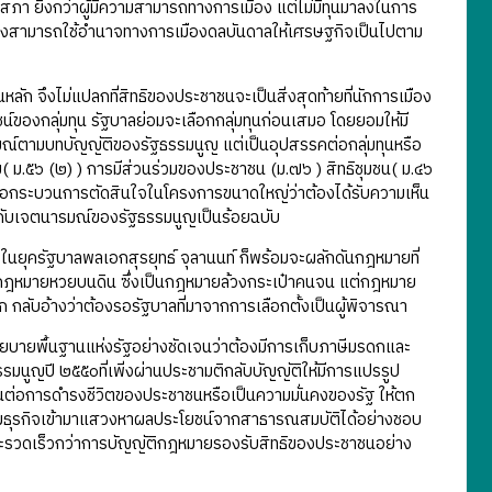
ฐสภา ยิ่งกว่าผู้มีความสามารถทางการเมือง แต่ไม่มีทุนมาลงในการ
 ซึ่งสามารถใช้อำนาจทางการเมืองดลบันดาลให้เศรษฐกิจเป็นไปตาม
นหลัก จึงไม่แปลกที่สิทธิของประชาชนจะเป็นสิ่งสุดท้ายที่นักการเมือง
งกลุ่มทุน รัฐบาลย่อมจะเลือกกลุ่มทุนก่อนเสมอ โดยยอมให้มี
มณ์ตามบทบัญญัติของรัฐธรรมนูญ แต่เป็นอุปสรรคต่อกลุ่มทุนหรือ
อม( ม.๕๖ (๒) ) การมีส่วนร่วมของประชาชน (ม.๗๖ ) สิทธิชุมชน( ม.๔๖
ิต่อกระบวนการตัดสินใจในโครงการขนาดใหญ่ว่าต้องได้รับความเห็น
ัดกับเจตนารมณ์ของรัฐธรรมนูญเป็นร้อยฉบับ
ะในยุครัฐบาลพลเอกสุรยุทธ์ จุลานนท์ ก็พร้อมจะผลักดันกฎหมายที่
 กฎหมายหวยบนดิน ซึ่งเป็นกฎหมายล้วงกระเป๋าคนจน แต่กฎหมาย
ก กลับอ้างว่าต้องรอรัฐบาลที่มาจากการเลือกตั้งเป็นผู้พิจารณา
นโยบายพื้นฐานแห่งรัฐอย่างชัดเจนว่าต้องมีการเก็บภาษีมรดกและ
รมนูญปี ๒๕๕๐ที่เพิ่งผ่านประชามติกลับบัญญัติให้มีการแปรรูป
็นต่อการดำรงชีวิตของประชาชนหรือเป็นความมั่นคงของรัฐ ให้ตก
ลุ่มธุรกิจเข้ามาแสวงหาผลประโยชน์จากสาธารณสมบัติได้อย่างชอบ
พและรวดเร็วกว่าการบัญญัติกฎหมายรองรับสิทธิของประชาชนอย่าง