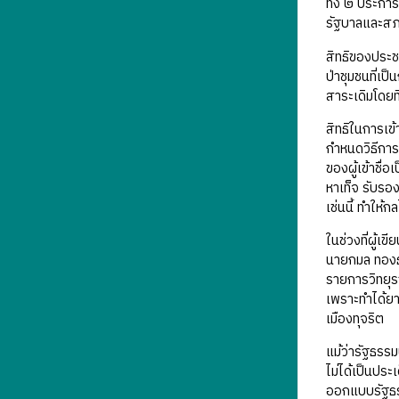
ทั้ง ๒ ประกา
รัฐบาลและสภา
สิทธิของประช
ป่าชุมชนที่เ
สาระเดิมโดย
สิทธิในการเข
กำหนดวิธีการ
ของผู้เข้าชื่
หาเท็จ รับรอ
เช่นนี้ ทำให
ในช่วงที่ผู้
นายกมล ทองธร
รายการวิทยุร
เพราะทำได้ยา
เมืองทุจริต
แม้ว่ารัฐธรร
ไม่ได้เป็นปร
ออกแบบรัฐธรร