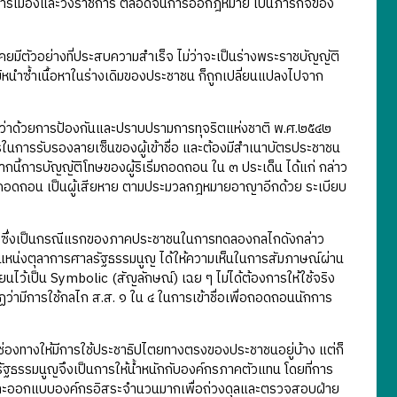
นในวงการเมืองและวงราชการ ตลอดจนการออกฎหมาย เป็นภารกิจของ
ยมีตัวอย่างที่ประสบความสำเร็จ ไม่ว่าจะเป็นร่างพระราชบัญญัติ
มิหนำซ้ำเนื้อหาในร่างเดิมของประชาชน ก็ถูกเปลี่ยนแปลงไปจาก
ูญว่าด้วยการป้องกันและปราบปรามการทุจริตแห่งชาติ พ.ศ.๒๕๔๒
ในการรับรองลายเซ็นของผู้เข้าชื่อ และต้องมีสำเนาบัตรประชาชน
ากนี้การบัญญัติโทษของผู้ริเริ่มถอดถอน ใน ๓ ประเด็น ได้แก่ กล่าว
้าชื่อถอดถอน เป็นผู้เสียหาย ตามประมวลกฎหมายอาญาอีกด้วย ระเบียบ
ริตยา ซึ่งเป็นกรณีแรกของภาคประชาชนในการทดลองกลไกดังกล่าว
แหน่งตุลาการศาลรัฐธรรมนูญ ได้ให้ความเห็นในการสัมภาษณ์ผ่าน
ยนไว้เป็น Symbolic (สัญลักษณ์) เฉย ๆ ไม่ได้ต้องการให้ใช้จริง
ฏว่ามีการใช้กลไก ส.ส. ๑ ใน ๔ ในการเข้าชื่อเพื่อถอดถอนนักการ
ช่องทางให้มีการใช้ประชาธิปไตยทางตรงของประชาชนอยู่บ้าง แต่ก็
รัฐธรรมนูญจึงเป็นการให้น้ำหนักกับองค์กรภาคตัวแทน โดยที่การ
ข็ง และออกแบบองค์กรอิสระจำนวนมากเพื่อถ่วงดุลและตรวจสอบฝ่าย