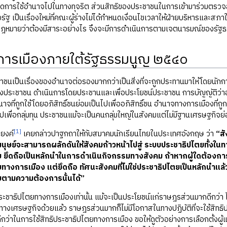
เกิดการใช้อำนาจไปในทางทุจริต ส่วนสิทธิของประชาชนในการเข้ามาร่วมตร
ฐ เป็นเรื่องใหม่ที่คณะผู้ร่างไม่ได้กำหนดเงื่อนไขเวลาให้ฝ่ายบริหารแล
หมายว่าต้องมีสาระอย่างไร จึงจะมีการดำเนินการตามเจตนารมณ์ของรัฐธร
ารเมืองภายใต้รัฐธรรมนูญ ๒๕๔๐
าชนเป็นเรื่องของอำนาจต่อรองมากกว่าเป็นสิ่งที่จะถูกประทานมาให้โดยนักก
งประชาชน ดำเนินการโดยประชานและเพื่อประโยชน์ประชาชน การบัญญัติว่าอ
าจที่ถูกใช้โดยอภิสิทธิ์ชนย่อมเป็นไปเพื่ออภิสิทธิ์ชน อำนาจทางการเมืองที่
นไปเพื่อกลุ่มทุน ประชาชนแม้จะเป็นคนกลุ่มใหญ่ในสังคมแต่ไม่มีฐานเศรษฐก
[1]
ยงค์
เคยกล่าวปาฐกถาให้กับสมาคมนักเรียนไทยในประเทศอังกฤษ ว่า
“สั
มนุษย์จะสามารถผลักดันให้สังคมก้าวหน้าไปสู่ ระบบประชาธิปไตยทั้งในทา
 ยึดถือเป็นหลักนำในการดำเนินกิจกรรมทางสังคม ถ้าหากผู้ใดต้องกา
ทางการเมือง แต่ยึดถือ ทัศนะสังคมที่ไม่ใช่ประชาธิปไตยเป็นหลักนำแล้
ยตามความต้องการนั้นได้”
ะชาธิปไตยทางการเมืองเท่านั้น แม้จะเป็นประโยชน์แก่ราษฎรส่วนมากดีกว่า ไม
างเศรษฐกิจด้วยแล้ว ราษฎรส่วนมากก็ไม่มีโอกาสในทางปฏิบัติที่จะใช้สิทธิ
ีกว่าในการใช้สิทธิประชาธิปไตยทางการเมือง ขอให้ดูตัวอย่างการเลือกตั้ง