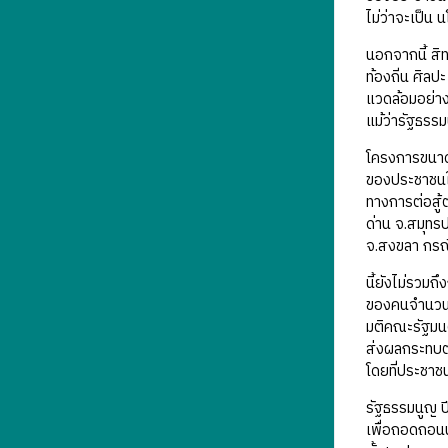
ไม่ว่าจะเป็น
นอกจากนี้ สิท
ท้องถิ่น ศิล
แวดล้อมอย่างส
แม้ว่ารัฐธรร
โครงการขนาดใ
ของประชาชนใน
ทางการต่อสู้
ด่าน จ.สมุทร
จ.สงขลา กรณี
นี้ยังไม่รวมถ
ของคนจำนวนมาก
มติคณะรัฐมนตร
ส่งผลกระทบต่
โดยที่ประชา
รัฐธรรมนูญ ป
เพื่อถอดถอนน