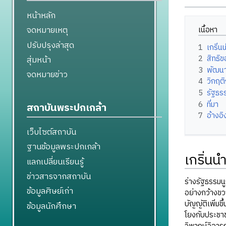
หน้าหลัก
จดหมายเหตุ
เนื้อหา
ปรับปรุงล่าสุด
1
เกริ่น
2
สิทธิ
สุ่มหน้า
3
พัฒนา
จดหมายข่าว
4
วิกฤต
5
รัฐธร
6
ที่มา
สถาบันพระปกเกล้า
7
อ้างอิ
เว็บไซต์สถาบัน
ฐานข้อมูลพระปกเกล้า
เกริ่นน
แลกเปลี่ยนเรียนรู้
ข่าวสารจากสถาบัน
ร่างรัฐธรรมน
ข้อมูลศิษย์เก่า
อย่างกว้างขว
บัญญัติเพิ่มข
ข้อมูลนักศึกษา
โยงกับประชาช