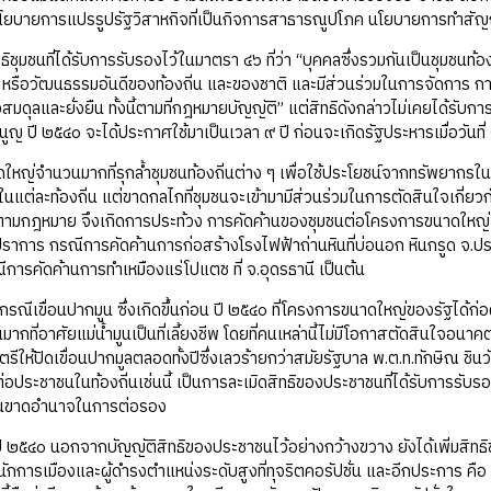
 นโยบายการแปรรูปรัฐวิสาหกิจที่เป็นกิจการสาธารณูปโภค นโยบายการทำสัญญา
ธิชุมชนที่ได้รับการรับรองไว้ในมาตรา ๔๖ ที่ว่า “บุคคลซึ่งรวมกันเป็นชุมชนท้องถ
ปะ หรือวัฒนธรรมอันดีของท้องถิ่น และของชาติ และมีส่วนร่วมในการจัดการ 
มดุลและยั่งยืน ทั้งนี้ตามที่กฎหมายบัญญัติ” แต่สิทธิดังกล่าวไม่เคยได้รับ
มนูญ ปี ๒๕๔๐ จะได้ประกาศใช้มาเป็นเวลา ๙ ปี ก่อนจะเกิดรัฐประหารเมื่อวันท
หญ่จำนวนมากที่รุกล้ำชุมชนท้องถิ่นต่าง ๆ เพื่อใช้ประโยชน์จากทรัพยากรใน
แต่ละท้องถิ่น แต่ขาดกลไกที่ชุมชนจะเข้ามามีส่วนร่วมในการตัดสินใจเกี
ตามกฎหมาย จึงเกิดการประท้วง การคัดค้านของชุมชนต่อโครงการขนาดใหญ่เหล่
ปราการ กรณีการคัดค้านการก่อสร้างโรงไฟฟ้าถ่านหินที่บ่อนอก หินกรูด จ.ปร
การคัดค้านการทำเหมืองแร่โปแตช ที่ จ.อุดรธานี เป็นต้น
ึงกรณีเขื่อนปากมูน ซึ่งเกิดขึ้นก่อน ปี ๒๕๔๐ ที่โครงการขนาดใหญ่ของรัฐได้ก
ที่อาศัยแม่น้ำมูนเป็นที่เลี้ยงชีพ โดยที่คนเหล่านี้ไม่มีโอกาสตัดสินใจอนา
ีให้ปิดเขื่อนปากมูลตลอดทั้งปีซึ่งเลวร้ายกว่าสมัยรัฐบาล พ.ต.ท.ทักษิณ ชินวั
อประชาชนในท้องถิ่นเช่นนี้ เป็นการละเมิดสิทธิของประชาชนที่ได้รับการรับ
ชนขาดอำนาจในการต่อรอง
ี ๒๕๔๐ นอกจากบัญญัติสิทธิของประชาชนไว้อย่างกว้างขวาง ยังได้เพิ่มสิทธิข
ักการเมืองและผู้ดำรงตำแหน่งระดับสูงที่ทุจริตคอรัปชั่น และอีกประการ คื