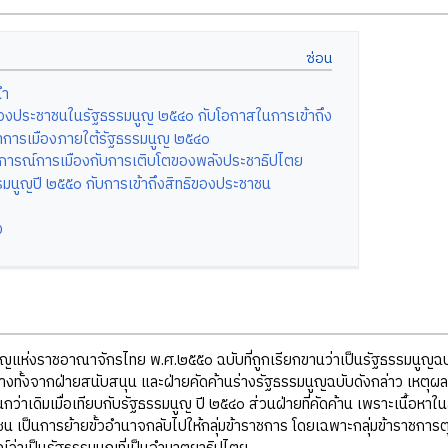
นำ
ของประชาชนในรัฐธรรมนูญ ๒๕๔๐ กับโอกาสในการเข้าถึง
การเมืองภายใต้รัฐธรรมนูญ ๒๕๔๐
ิการณ์การเมืองกับการเติบโตของพลังประชาธิปไตย
รมนูญปี ๒๕๕๐ กับการเข้าถึงสิทธิของประชาชน
ง
ำ
ูญแห่งราชอาณาจักรไทย พ.ศ.๒๕๕๐ ฉบับที่ถูกเรียกขานว่าเป็นรัฐธรรมนูญฉ
างทั้งจากฝ่ายสนับสนุน และฝ่ายคัดค้านร่างรัฐธรรมนูญฉบับดังกล่าว เหตุผล
ึ้นกว่าเดิมเมื่อเทียบกับรัฐธรรมนูญ ปี ๒๕๔๐ ส่วนฝ่ายที่คัดค้าน เพราะเนื้อห
น เป็นการย้ายขั้วอำนาจกลับไปให้กลุ่มข้าราชการ โดยเฉพาะกลุ่มข้าราชการ