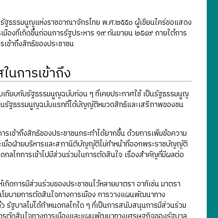
้เป็นรัฐธรรมนูญแห่งราชอาณาจักรไทย พ.ศ.๒๕๕๐ ผู้เขียนใคร่ขอแสดง
เมืองที่เกิดขึ้นก่อนการรัฐประหาร ๑๙ กันยายน ๒๕๔๙ ภายใต้การ
ารเข้าถึงสิทธิของประชาชน
ในการเข้าถึง
ียบเทียบกับรัฐธรรมนูญฉบับก่อน ๆ ที่เคยประกาศใช้ เป็นรัฐธรรมนูญ
 เป็นรัฐธรรมนูญฉบับแรกที่ได้บัญญัติหมวดสิทธิและเสรีภาพของชน
รเข้าถึงสิทธิของประชาชนกระทำได้ยากขึ้น ด้วยการเพิ่มข้อความ
ะเมื่อฝ่ายบริหารและสภานิติบัญญัติไม่ทำหน้าที่ออกพระราชบัญญัติ
ดกลไกการเข้าไปมีส่วนร่วมในการตัดสินใจ เรื่องสำคัญที่มีผลต่อ
อให้เกิดการมีส่วนร่วมของประชาชนไว้หลายมาตรา อาทิเช่น มาตรา
หนดนโยบายการตัดสินใจทางการเมือง การวางแผนพัฒนาทาง
 รัฐบาลไม่ได้กำหนดกลไกใด ๆ ที่เป็นการสนับสนุนการมีส่วนร่วม
อการตัดสินใจทางการเมืองและแผนพัฒนาทางเศรษฐกิจของรัฐบาล