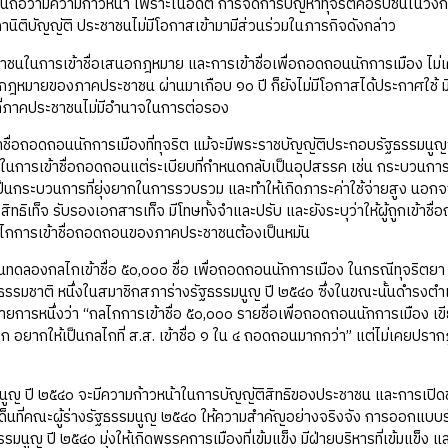
รนี้ถือว่ามีความก้าวหน้า เพราะในอดีต การจัดการปัญหาทุจริตคอรัปชั่
นิติบัญญัติ ประชาชนไม่มีโอกาสเข้ามามีส่วนร่วมในภารกิจดังกล่าว
าชนในการเข้าชื่อเสนอกฎหมาย และการเข้าชื่อเพื่อถอดถอนนักการเมือง ไม่เค
ป็นกฎหมายของภาคประชาชน ผ่านมาเกือบ ๑๐ ปี ก็ยังไม่มีโอกาสได้ประกาศใช้ 
ที่ภาคประชาชนไม่มีอำนาจในการต่อรอง
้าชื่อถอดถอนนักการเมืองที่ทุจริต แม้จะมีพระราชบัญญัติประกอบรัฐธรรมน
ในการเข้าชื่อถอดถอนแต่ระเบียบที่กำหนดกลับเป็นอุปสรรค เช่น กระบวนการ
อเป็นกระบวนการที่ยุ่งยากในการรวบรวม และทำให้เกิดภาระค่าใช้จ่ายสูง นอกจ
งสิทธิเท็จ รับรองเอกสารเท็จ มีโทษทั้งจำและปรับ และยังระบุว่าให้ผู้ถูกเข
้กลไกการเข้าชื่อถอดถอนของภาคประชาชนต้องเป็นหมัน
เขียนทดลองกลไกเข้าชื่อ ๕๐,๐๐๐ ชื่อ เพื่อถอดถอนนักการเมือง ในกรณีทุจ
รมชาติ หนึ่งในสมาชิกสภาร่างรัฐธรรมนูญ ปี ๒๕๔๐ ซึ่งในขณะนั้นดำรงตำ
ายการหนึ่งว่า “กลไกการเข้าชื่อ ๕๐,๐๐๐ รายชื่อเพื่อถอดถอนนักการเมือง เขี
ก อยากให้เป็นกลไกที่ ส.ส. เข้าชื่อ ๑ ใน ๔ ถอดถอนมากกว่า” แต่ไม่เคยปราก
มนูญ ปี ๒๕๔๐ จะมีความก้าวหน้าในการบัญญัติสิทธิของประชาชน และการเปิด
ะเด็นที่คณะผู้ร่างรัฐธรรมนูญ ๒๕๔๐ ให้ความสำคัญอย่างจริงจัง การออกแบบ
มนูญ ปี ๒๕๔๐ มุ่งให้เกิดพรรคการเมืองที่เข้มแข็ง มีฝ่ายบริหารที่เข้มแ