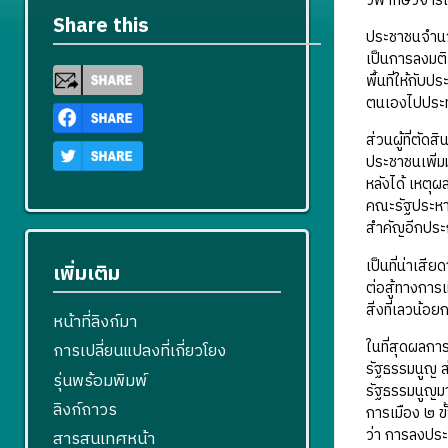
วิพากษ์วิจาร
Share this
ประชาชนจำนวน
เป็นการลงมติ
พื้นที่ให้กับ
ตนเองไปประทั
ส่วนผู้ที่ตั
ประชาชนเพิ่ม
หลังได้ เหตุผ
คณะรัฐประหารส
สำคัญอีกประก
เป็นที่น่าเสี
เพิ่มเติม
ต่อสู้ทางการ
สิ่งที่เลวน้อ
หน้าที่ลิงก์มา
ในที่สุดผลกา
การเปลี่ยนแปลงที่เกี่ยวโยง
รัฐธรรมนูญ ส
รุ่นพร้อมพิมพ์
รัฐธรรมนูญมา
ลิงก์ถาวร
การเมือง ๒ ขั
ว่า การลงประช
สารสนเทศหน้า