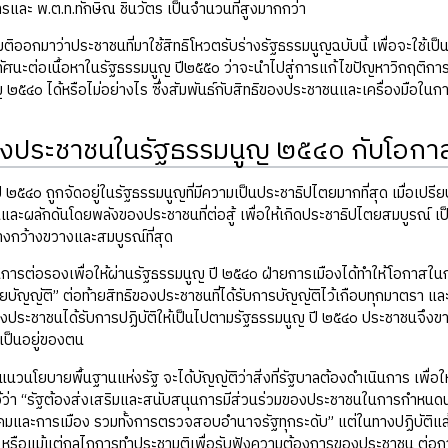
และ พ.ต.ท.ทักษิณ ชินวัตร เป็นจำนวนที่สูงมากกว่า
มติออกมาว่าประชาชนที่มาใช้สิทธิโหวตรับร่างรัฐธรรมนูญฉบับนี้ เพื่อจะใช
ัศนะต่อเนื้อหาในรัฐธรรมนูญ ปี๒๕๕๐ ว่าจะนำไปสู่การแก้ไขปัญหาวิกฤติการ
ญ ๒๕๔๐ ได้หรือไม่อย่างไร ซึ่งสัมพันธ์กับสิทธิของประชาชนและเครื่องมือในก
องประชาชนในรัฐธรรมนูญ ๒๕๔๐ กับโอกาส
ี ๒๕๔๐ ถูกจัดอยู่ในรัฐธรรมนูญที่มีความเป็นประชาธิปไตยมากที่สุด เมื่อเปร
ื่อนและผลักดันโดยพลังของประชาชนที่ต่อสู้ เพื่อให้เกิดประชาธิปไตยสมบูรณ์
างกว้างขวางและสมบูรณ์ที่สุด
ารต่อรองเพื่อให้ผ่านรัฐธรรมนูญ ปี ๒๕๔๐ ฝ่ายการเมืองได้ทำให้โอกาสในกา
ยบัญญัติ” ต่อท้ายสิทธิของประชาชนที่ได้รับการบัญญัติไว้เกือบทุกมาตรา แล
ิของประชาชนได้รับการปฏิบัติให้เป็นไปตามรัฐธรรมนูญ ปี ๒๕๔๐ ประชาชนจึงขา
เป็นอยู่ของตน
แนวนโยบายพื้นฐานแห่งรัฐ จะได้บัญญัติว่าสิ่งที่รัฐบาลต้องดำเนินการ เพื่
ว้ว่า “รัฐต้องส่งเสริมและสนับสนุนการมีส่วนร่วมของประชาชนในการกำ
มและการเมือง รวมทั้งการตรวจสอบอำนาจรัฐทุกระดับ” แต่ในทางปฏิบัติแล้ว
หรือแม้แต่กลไกการทำประชามติเพื่อรับฟังความต้องการของประชาชน ต่