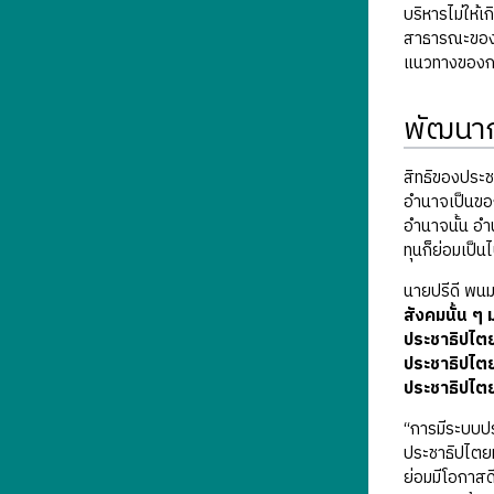
บริหารไม่ให้
สาธารณะของรั
แนวทางของกฎ
พัฒนาก
สิทธิของประช
อำนาจเป็นขอ
อำนาจนั้น อำน
ทุนก็ย่อมเป็
นายปรีดี พนม
สังคมนั้น ๆ 
ประชาธิปไตย
ประชาธิปไตย
ประชาธิปไต
“การมีระบบปร
ประชาธิปไตยท
ย่อมมีโอกาสด