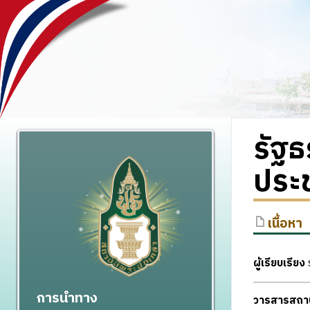
รัฐธ
ประ
เนื้อหา
ผู้เรียบเรียง
ร
การนำทาง
วารสารสถาบั