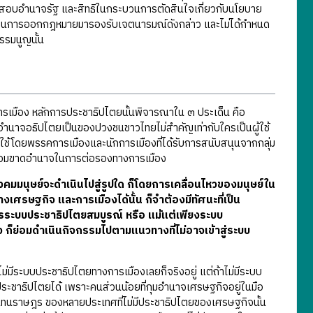
วจสอบอำนาจรัฐ และสิทธิในกระบวนการตัดสินใจเกี่ยวกับนโยบาย
ะสภาในการออกกฎหมายมารองรับเจตนารมณ์ดังกล่าว และไม่ได้กำหนด
รมนูญนั้น
ารเมือง หลักการประชาธิปไตยนั้นพิจารณาใน ๓ ประเด็น คือ
ำนาจอธิปไตยเป็นของปวงชนชาวไทยไม่สำคัญเท่ากับใครเป็นผู้ใช้
ถูกใช้โดยพรรคการเมืองและนักการเมืองที่ได้รับการสนับสนุนจากกลุ่ม
ิจย่อมขาดอำนาจในการต่อรองทางการเมือง
งคมมนุษย์จะดำเนินไปสู่รูปใด ก็โดยการเคลื่อนไหวของมนุษย์ใน
งเศรษฐกิจ และการเมืองได้นั้น ก็จำต้องมีทัศนะที่เป็น
รระบบประชาธิปไตยสมบูรณ์ หรือ แม้แต่เพียงระบบ
ว ก็ย่อมดำเนินกิจกรรมไปตามแนวทางที่ไม่อาจเข้าสู่ระบบ
่มีระบบประชาธิปไตยทางการเมืองเลยก็จริงอยู่ แต่ถ้าไม่มีระบบ
ประชาธิปไตยได้ เพราะคนส่วนน้อยที่กุมอำนาจเศรษฐกิจอยู่ในมือ
ผู้แทนราษฎร ของหลายประเทศที่ไม่มีประชาธิปไตยของเศรษฐกิจนั้น