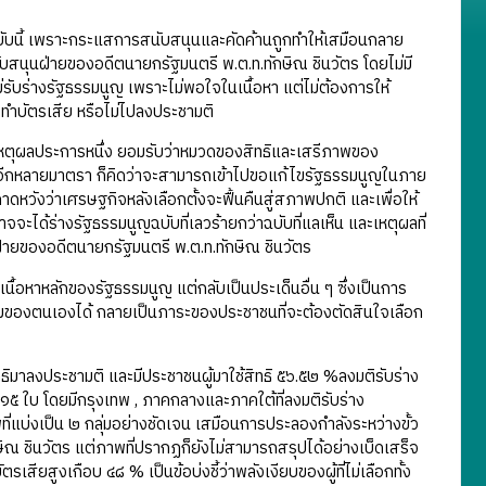
ญฉบับนี้ เพราะกระแสการสนับสนุนและคัดค้านถูกทำให้เสมือนกลาย
นุนฝ่ายของอดีตนายกรัฐมนตรี พ.ต.ท.ทักษิณ ชินวัตร โดยไม่มี
ิไม่รับร่างรัฐธรรมนูญ เพราะไม่พอใจในเนื้อหา แต่ไม่ต้องการให้
ทำบัตรเสีย หรือไม่ไปลงประชามติ
ุนเหตุผลประการหนึ่ง ยอมรับว่าหมวดของสิทธิและเสรีภาพของ
ๆ ในอีกหลายมาตรา ก็คิดว่าจะสามารถเข้าไปขอแก้ไขรัฐธรรมนูญในภาย
คาดหวังว่าเศรษฐกิจหลังเลือกตั้งจะฟื้นคืนสู่สภาพปกติ และเพื่อให้
จะได้ร่างรัฐธรรมนูญฉบับที่เลวร้ายกว่าฉบับที่แลเห็น และเหตุผลที่
นฝ่ายของอดีตนายกรัฐมนตรี พ.ต.ท.ทักษิณ ชินวัตร
เนื้อหาหลักของรัฐธรรมนูญ แต่กลับเป็นประเด็นอื่น ๆ ซึ่งเป็นการ
บธรรมของตนเองได้ กลายเป็นภาระของประชาชนที่จะต้องตัดสินใจเลือก
ทธิมาลงประชามติ และมีประชาชนผู้มาใช้สิทธิ ๕๖.๕๒ %ลงมติรับร่าง
๑๕ ใบ โดยมีกรุงเทพ , ภาคกลางและภาคใต้ที่ลงมติรับร่าง
่แบ่งเป็น ๒ กลุ่มอย่างชัดเจน เสมือนการประลองกำลังระหว่างขั้ว
กษิณ ชินวัตร แต่ภาพที่ปรากฏก็ยังไม่สามารถสรุปได้อย่างเบ็ดเสร็จ
สียสูงเกือบ ๔๘ % เป็นข้อบ่งชี้ว่าพลังเงียบของผู้ที่ไม่เลือกทั้ง