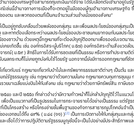
อำนาจของเศรษฐกิจสามารถทุ่มเทเงินมาใช้จ่าย ได้รับเลือกตั้งเข้ามาอยู่ในรั
กรณีเช่นนี้อำนาจทางการเมืองก็จะตกอยู่ในมือของผู้กุมอำนาจทางเศรษฐกิจ
ของตน และพวกของตนที่เป็นคนจำนวนส่วนข้างน้อยของสังคม”
่เป็นอยู่ถูกขับเคลื่อนด้วยพลังของกลุ่มทุน และเพื่อผลประโยชน์ของกลุ่มทุนเป็
 และหากต้องเลือกระหว่างผลประโยชน์ของประชาชนคนยากจนกับผลประโยชน์ขอ
ธิของชาวบ้าน ด้วยเหตุนี้กฎหมายที่จะต้องบัญญัติออกมาเพื่อรองรับเจตนาร
ม่เคยเกิดขึ้น เช่น องค์กรอิสระผู้บริโภค( ม.๕๗) องค์กรอิสระด้านสิ่งแวดล้
จารณ์( ม.๕๙ ) สิทธิในการได้รับการชดเชยที่เป็นธรรม หรือการทำประชามต
รับผลกระทบก็ไม่เคยถูกบังคับใช้โดยรัฐ นอกจากนี้ยังมีการออกกฎหมายที่ข
ี่เกี่ยวกับแร่ กฎหมายเกี่ยวกับป่าไม้และทรัพยากรธรรมชาติต่างๆ เป็นต้น แล
รมณ์รัฐธรรมนูญ เช่น กฎหมายว่าด้วยความมั่นคง กฎหมายควบคุมการชุมนุม
นรวยมาเฉลี่ยแบ่งปันให้กับสังคม เช่น กฎหมายว่าด้วยภาษีทรัพย์สิน ภาษีมรด
 ๒๕๔๐ และปี ๒๕๕๐ ที่กล่าวอ้างว่ามีความก้าวหน้าก็ไม่กล้าบัญญัติไว้ในแนว
น เพื่อเป็นแนวทางที่เป็นรูปธรรมในการกระจายรายได้อย่างเป็นธรรม แต่รัฐธร
ที่เป็นโครงสร้าง หรือโครงข่ายขั้นพื้นฐานของกิจการสาธารณูปโภคอันจำเป
[2]
ิ์ของเอกชนได้ถึง ๔๙% ( ม.๘๔ (๑๑) )
เป็นการเปิดทางให้กับกลุ่มทุนและก
ละเชื่อได้ว่าการปฏิบัติตามรัฐธรรมนูญข้อนี้จะเป็นไปอย่างมีประสิทธิภา