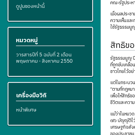
คณะรัฐประหาร
ดูปูมของหน้านี้
เมื่อผลประชา
ความเห็นและท
ใช้รัฐธรรมนู
หมวดหมู่
สิทธิข
วารสารปีที่ 5 ฉบับที่ 2 เดือน
รัฐธรรมนูญ ป
พฤษภาคม - สิงหาคม 2550
ที่ถูกขับเคล
ชาวไทยไว้อย่
แต่ในกระบวนก
“ตามที่กฎหมา
เครื่องมือวิกิ
เพื่อให้สิทธ
ชีวิตและความ
หน้าพิเศษ
แม้ว่าในหมวด
๗๖ บัญญัติไ
เศรษฐกิจสังค
ของประชาชน 