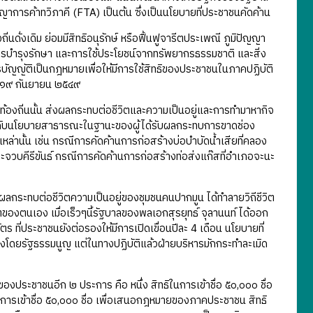
การค้าทวิภาคี (FTA) เป็นต้น ซึ่งเป็นนโยบายที่ประชาชนคัดค้าน
ิ่นดั่งเดิม ย่อมมีสิทธิอนุรักษ์ หรือฟื้นฟูจารีตประเพณี ภูมิปัญญา
การบำรุงรักษา และการใช้ประโยชน์จากทรัพยากรธรรมชาติ และสิ่ง
การบัญญัติเป็นกฎหมายเพื่อให้มีการใช้สิทธิของประชาชนในภาคปฏิบัติ
ี่ ๑๙ กันยายน ๒๕๔๙
ท้องถิ่นนั้น ส่งผลกระทบต่อชีวิตและความเป็นอยู่และการทำมาหากิจ
่ยวกับนโยบายสาธารณะในฐานะของผู้ได้รับผลกระทบการขาดช่อง
านั้น เช่น กรณีการคัดค้านการก่อสร้างบ่อบำบัดน้ำเสียที่คลอง
ะจวบคีรีขันธ์ กรณีการคัดค้านการก่อสร้างท่อส่งแก๊สที่อำเภอจะนะ
่อผลกระทบต่อชีวิตความเป็นอยู่ของชุมชนคนปากมูน ได้ทำลายวิถีชีวิต
คตของตนเอง เมื่อเร็วๆนี้รัฐบาลของพลเอกสุรยุทธ์ จุลานนท์ ได้ออก
ตร ที่ประชาชนยังต่อรองให้มีการเปิดเขื่อนปีละ 4 เดือน นโยบายที่
รองโดยรัฐธรรมนูญ แต่ในทางปฏิบัติแล้วฝ่ายบริหารมักกระทำละเมิด
องประชาชนอีก ๒ ประการ คือ หนึ่ง สิทธิในการเข้าชื่อ ๕๐,๐๐๐ ชื่อ
อ การเข้าชื่อ ๕๐,๐๐๐ ชื่อ เพื่อเสนอกฎหมายของภาคประชาชน สิทธิ