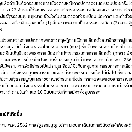
ญเพื่อดําเนินกิจกรรมทางการเมืองตามหลักการปกครองในระบอบประชาธิปไตยอั
ะมาตรา 22 กำหนดให้ คณะกรรมการบริหารพรรคการเมืองและกรรมการบริหารพรร
่าฝืนรัฐธรรมนูญ กฎหมาย ข้อบังคับ รวมตลอดทั้งระเบียบ ประกาศ และคําส
คการเมืองสิ้นสุดลงเมื่อ (1) สิ้นสภาพความเป็นพรรคการเมือง (2) ศาลรั
อง
นช่วงระหว่างการประกาศพระราชกฤษฎีกาให้มีการเลือกตั้งสมาชิกสภาผู้แทนร
ฐธรรมนูญมีคำสั่งยุบพรรคไทยรักษาชาติ (ทษช) ซึ่งเป็นพรรคการเมืองที่ไ
มนตรีในบัญชีของพรรคการเมือง ทำให้คณะกรรมการการเลือกตั้ง (กกต.) พ
้าข่ายผิดพระราชบัญญัติประกอบรัฐธรรมนูญว่าด้วยพรรคการเมือง พ.ศ. 2
นมีพระมหากษัตริย์ทรงเป็นประมุขหรือไม่ ซึ่งที่ประชุมคณะกรรมการการเลือกตั
้องยื่นศาลรัฐธรรมนูญพิจารณาวินิจฉัยสั่งยุบพรรคการเมืองได้ต่อไป ซึ่งมต
ย์ตามรัฐธรรมนูญแห่งราชอาณาจักรไทย ซึ่งประกาศเผยแพร่ต่อสาธารณชนในวั
ญ ได้วินิจฉัยสั่งยุบพรรคไทยรักษาชาติ และพิจารณาเพิกถอนสิทธิสมัครรับ
ชาติ ภายในกำหนด 10 ปีนับแต่วันที่ศาลมีคำสั่งยุบพรรค
์ที่เกิดขึ้น
7 มีนาคม พ.ศ. 2562 ศาลรัฐธรรมนูญ ได้กำหนดประเด็นในการวินิจฉัยคำฟ้องคดี