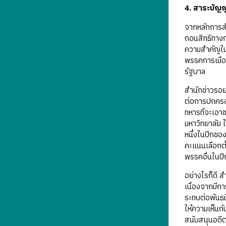
4. สาระบัญญั
จากหลักการสำ
ถอนสิทธิทางก
ความสำคัญในป
พรรคการเมือง
รัฐบาล
สำนักข่าวรอย
ต่อการปกครอ
ทหารที่จะเอา
มหาวิทยาลัย 
หนึ่งในปีกขอ
คะแนนเลือกตั
พรรคอื่นในปี
อย่างไรก็ดี 
เนื่องจากมีก
ระทบต่อพันธม
ให้ความเห็น
สนับสนุนอดีต