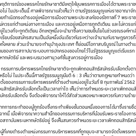
พฤติการณ์ของพรรคไทยรักษาชาติมีเหตุให้ยุบพรรคการเมืองได้ตามพระราช
อไม่ ในประเด็นนี้ ศาลพิจารณาแล้วเห็นว่า ตามรัฐธรรมนูญแห่งราชอาณาจักร
าโดยกำเนิดทรงดำรงอยู่เหนือการเมืองตามพระประสงค์ของรัชกาลที่ 7 พระราชห
 ไม่ควรแก่ตำแหน่งทางการเมือง และควรอยู่เหนือการถูกติเตียน และไม่ควรแก
่ในวงที่จะถูกติเตียน อีกเหตุหนึ่งจะนำมาซึ่งความขมขื่นโยในช่วงรณรงค์หาเสีย
เรียบร้อยสมัครสมานเป็นอันหนึ่งอันเดียวกันระหว่างเจ้านานกับราษฎรควรถือเ
งทั้งหลาย ส่วนเจ้านายจะทำนุบำรุงประเทศ ก็ย่อมมีโอกาสบริบูรณ์ในทางตำแ
วมของการสถาปนาระบอบการปกครองของไทยไว้ในรัฐธรรมนูญแต่เริ่มแรก และเป
หากษัตริย์ และพระบรมวงศานุวงศ์ชั้นสูงควรอยู่การเมือง
อง กรรมการบริหารพรรคไทยรักษาชาติจะถูกเพิกถอนสิทธิสมัครรับเลือกตั้
ือไม่ ในประเด็นนี้ศาลรัฐธรรมนูญมีมติ 6 : 3 เห็นว่าตามกฎหมายกำหนดว่า เ
ตั้งของกรรมการบริหารพรรคที่ดำรงตำแหน่งอยู่ในวันที่ 8 กุมภาพันธ์ 2562 แ
สิทธิสมัครรับเลือกตั้งเป็นเวลาเท่าใด เห็นว่าการกำหนดระยะเวลาเพิกถอนสิทธ
้สมัครรับเลือกตั้ง จึงต้องพิจารณาให้ได้สัดส่วนพอเหมาะพอควรกับความร้า
จากการกระทำของผู้ถูกร้องซึ่งกระทำเพียงขั้นตอนหนึ่งของการได้มาซึ่งรายชื่
ากนี้ เมื่อพิจารณาความสำนึกของกรรมการบริหารที่น้อมรับพระราชโองการไว้เห
สถาบันพระมหากษัตริย์อยู่ จึงเห็นสมควรกำหนดระยะเวลาเพิกถอนสิทธิสมัครรับ
ม ผู้ที่เคยดำรงตำแหน่งกรรมการบริหารพรรคที่ถูกยุบจะสามารถจัดตั้งพรรคการ