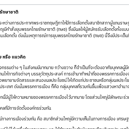
รักษาชาติ
างการประกาศพระราชกฤษฎีกาให้มีการเลือกตั้งสมาชิกสภาผู้แทนราษฎรทั่ว
มีคำสั่งยุบพรรคไทยรักษาชาติ (ทษช) ซึ่งมีผลให้ผู้สมัครรับเลือกตั้งทั้งแบ
เลือกตั้ง ดังนั้นเหตุการณ์การยุบพรรคไทยรักษาชาติ (ทษช) นี้จึงมีประเด็นที่
 หรือ แนวคิด
ต่าง ๆ ในสังคมมีมากมาย กว้างขวาง ก็จำเป็นที่จะต้องอาศัยบุคคลผู้มีคว
ให้ภารกิจต่างๆ บรรลุวัตถุประสงค์ การเข้ามาทำหน้าที่ของพรรคการเมืองจ
ื่อพยายามจัดสรรและสนองผลประโยชน์ให้เกิดแก่ประชาชนหรือกลุ่มผลประโยชน์ต่า
ประเทศ ดังนั้นพรรคการเมือง ก็คือ กลุ่มบุคคลที่รวมกันขึ้นเพื่อแสวงหาอำน
ผู้ให้ความหมายของพรรคการเมืองไว้มากมาย โดยส่วนใหญ่มีลักษณะร่วมกั
คคลที่มีการจัดตั้งองค์กรร่วมกัน
ณ์ทางการเมืองร่วมกัน คือ สมาชิกส่วนใหญ่มีความเห็นในทางการเมือง เศร