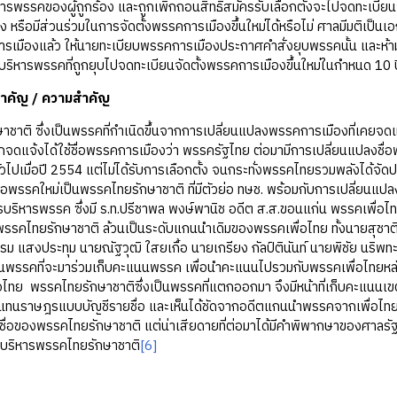
รพรรคของผู้ถูกร้อง และถูกเพิกถอนสิทธิสมัครรับเลือกตั้งจะไปจดทะเบียนจ
หรือมีส่วนร่วมในการจัดตั้งพรรคการเมืองขึ้นใหม่ได้หรือไม่ ศาลมีมติเป็นเอ
ารเมืองแล้ว ให้นายทะเบียบพรรคการเมืองประกาศคำสั่งยุบพรรคนั้น และห้ามบุ
ริหารพรรคที่ถูกยุบไปจดทะเบียนจัดตั้งพรรคการเมืองขึ้นใหม่ในกำหนด 10 ปี 
สำคัญ / ความสำคัญ
ชาติ ซึ่งเป็นพรรคที่กำเนิดขึ้นจากการเปลี่ยนแปลงพรรคการเมืองที่เคยจดแจ
จดแจ้งได้ใช้ชื่อพรรคการเมืองว่า พรรครัฐไทย ต่อมามีการเปลี่ยนแปลงชื่อพ
ั่วไปเมื่อปี 2554 แต่ไม่ได้รับการเลือกตั้ง จนกระทั่งพรรคไทยรวมพลังได้จัดประช
ื่อพรรคใหม่เป็นพรรคไทยรักษาชาติ ที่มีตัวย่อ ทษช. พร้อมกับการเปลี่ย
ิหารพรรค ซึ่งมี ร.ท.ปรีชาพล พงษ์พานิช อดีต ส.ส.ขอนแก่น พรรคเพื่อไท
พรรคไทยรักษาชาติ ล้วนเป็นระดับแกนนำเดิมของพรรคเพื่อไทย ทั้งนายสุชาติ
ม แสงประทุม นายณัฐวุฒิ ใสยเกื้อ นายเกรียง กัลป์ตินันท์ นายพิชัย นริพท
นพรรคที่จะมาร่วมเก็บคะแนนพรรค เพื่อนำคะแนนไปรวมกับพรรคเพื่อไทยหลังเล
่อไทย พรรคไทยรักษาชาติซึ่งเป็นพรรคที่แตกออกมา จึงมีหน้าที่เก็บคะแนนเขต
แทนราษฎรแบบบัญชีรายชื่อ และเห็นได้ชัดจากอดีตแกนนำพรรคจากเพื่อไทย ท
ื่อของพรรคไทยรักษาชาติ แต่น่าเสียดายที่ต่อมาได้มีคำพิพากษาของศาลรั
บริหารพรรคไทยรักษาชาติ
[6]