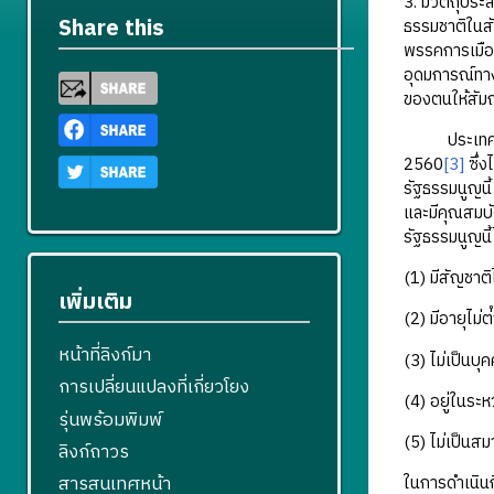
3. มีวัตถุปร
Share this
ธรรมชาติในสั
พรรคการเมือง
อุดมการณ์ทาง
ของตนให้สัมฤ
ประเทศไทยได
2560
[3]
ซึ่ง
รัฐธรรมนูญนี
และมีคุณสมบั
รัฐธรรมนูญนี้
(1) มีสัญชาต
เพิ่มเติม
(2) มีอายุไม่ต่ํ
หน้าที่ลิงก์มา
(3) ไม่เป็นบุ
การเปลี่ยนแปลงที่เกี่ยวโยง
(4) อยู่ในระ
รุ่นพร้อมพิมพ์
(5) ไม่เป็นสม
ลิงก์ถาวร
สารสนเทศหน้า
ในการดําเนิน