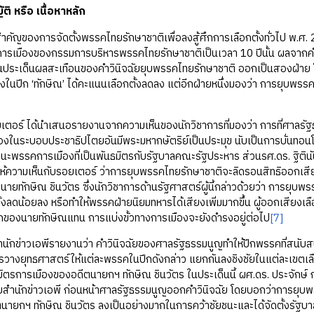
ติ หรือ เนื้อหาหลัก
คัญของการจัดตั้งพรรคไทยรักษาชาติเพื่อลงสู้ศึกการเลือกตั้งทั่วไป พ.ศ. 
ารเมืองของกรรมการบริหารพรรคไทยรักษาชาติเป็นเวลา 10 ปีนั้น ผลจากคำส
ระเด็นผลสะเทือนของคำวินิจฉัยยุบพรรคไทยรักษาชาติ ออกเป็นสองฝ่าย โดย
ในปีก ‘ทักษิณ’ ได้คะแนนเลือกตั้งลดลง แต่อีกฝ่ายหนึ่งมองว่า การยุบพรรคจ
เตอร์ ได้นำเสนอรายงานจากความเห็นของนักวิชาการที่มองว่า การที่ศาลรัฐธ
งในระบอบประชาธิปไตยอันมีพระมหากษัตริย์เป็นประมุข นับเป็นการบั่นท
ชนะพรรคการเมืองที่เป็นพันธมิตรกับรัฐบาลคณะรัฐประหาร ส่วนรศ.ดร. ฐิติน
ให้ความเห็นกับรอยเตอร์ ว่าการยุบพรรคไทยรักษาชาติจะลิดรอนสิทธิออกเสียงเ
งนายทักษิณ ชินวัตร ซึ่งนักวิชาการด้านรัฐศาสตร์ผู้นี้กล่าวด้วยว่า การยุ
้งลดน้อยลง หรือทำให้พรรคฝ่ายนิยมทหารได้เสียงเพิ่มมากขึ้น ผู้ออกเสียงเล
กของนายทักษิณแทน การแบ่งขั้วทางการเมืองจะยังดำรงอยู่ต่อไป
[7]
สำนักข่าวเอพีรายงานว่า คำวินิจฉัยของศาลรัฐธรรมนูญทำให้ปีกพรรคที่สนับส
ารวางยุทธศาสตร์ให้แต่ละพรรคในปีกดังกล่าว แยกกันลงชิงชัยในแต่ละเขตเล
ิตรการเมืองของอดีตนายกฯ ทักษิณ ชินวัตร ในประเด็นนี้ ผศ.ดร. ประจักษ
กับสำนักข่าวเอพี ก่อนหน้าศาลรัฐธรรมนูญออกคำวินิจฉัย โดยบอกว่าการย
นายกฯ ทักษิณ ชินวัตร ลงเป็นอย่างมากในการคว้าชัยชนะและได้จัดตั้งรัฐบา