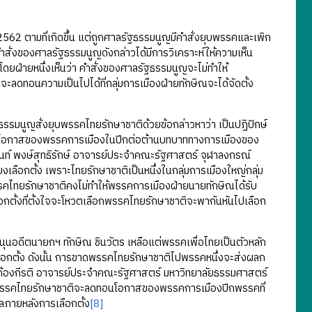
2562 ตามที่เกิดขึ้น แต่ถูกศาลรัฐธรรมนูญมีคำสั่งยุบพรรคและเพิก
ั่งของศาลรัฐธรรมนูญดังกล่าวได้มีการวิเคราะห์ให้ความเห็น
ฝ่ายหนึ่งเห็นว่า คำสั่งของศาลรัฐธรรมนูญจะไม่ทำให้
ะลดทอนความเป็นไปได้ที่กลุ่มการเมืองฝ่ายทักษิณจะได้จัดตั้ง
รรมนูญสั่งยุบพรรคไทยรักษาชาติด้วยข้อกล่าวหาว่า เป็นปฏิปักษ์
อนโอกาสของพรรคการเมืองในปีกต่อต้านบทบาททางการเมืองของ
ันท์ พงษ์สุทธิรักษ์ อาจารย์ประจำคณะรัฐศาสตร์ จุฬาลงกรณ์
ลือกตั้ง เพราะไทยรักษาชาติเป็นหนึ่งในกลุ่มการเมืองใหญ่กลุ่ม
บพรรคไทยรักษาชาติคงไม่ทำให้พรรคการเมืองฝ่ายนายทักษิณได้รับ
ือกตั้งที่ตั้งใจจะโหวตเลือกพรรคไทยรักษาชาติจะพากันหันไปเลือก
นุนอดีตนายกฯ ทักษิณ ชินวัตร เหลือแต่พรรคเพื่อไทยเป็นตัวหลัก
ือกตั้ง ดังนั้น การขาดพรรคไทยรักษาชาติไปพรรคหนึ่งจะส่งผลก
์ ก้องกีรติ อาจารย์ประจำคณะรัฐศาสตร์ มหาวิทยาลัยธรรมศาสตร์
ุบพรรคไทยรักษาชาติจะลดทอนโอกาสของพรรคการเมืองปีกพรรคที่
ลภายหลังการเลือกตั้ง
[8]