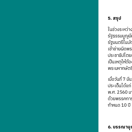
5. สรุป
ในช่วงระหว่า
รัฐธรรมนูญมี
รัฐมนตรีในบ
เข้าข่ายผิด
ประชาธิปไตยอั
เป็นเหตุให้ต
พระมหากษัตร
เมื่อวันที่ 
ประเด็นได้แ
พ.ศ. 2560 ม
ด้วยพรรคการเ
กำหนด 10 ปี
6. บรรณานุ