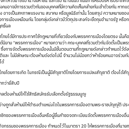
ะสงค์ให้ได้มาซึ่งอำนาจมหาชน และใช้อำนาจนั้นดำเนินการหรือบริหารประเทศใ
งคมอาจมีการรวมตัวกันของบุคคลที่มีความคิดเห็นคล้ายกันเข้าด้วยกัน หากแต่ถ
 อาจเป็นสหภาพแรงงาน สมาคม หรือมูลนิธิเท่านั้น โดยสรุป ความหมายของพรร
การเมืองเหมือนกัน โดยกลุ่มดังกล่าวมีวัตถุประสงค์จะยึดกุมอำนาจรัฐ หรือกล
ทธิ์ผล
้มีการประกาศใช้กฎหมายที่เกี่ยวข้องกับพรรคการเมืองโดยตรง นั้นคือ
ได้นิยาม “พรรคการเมือง” หมายความว่า คณะบุคคลที่รวมตัวกันจัดตั้งเป็
้ ซึ่งการจัดตั้งพรรคการเมืองนั้นมีขั้นตอนตามที่กฎหมายดังกล่าวกำหนดไว้ดั
ติและ ไม่มีลักษณะต้องห้ามดังต่อไปนี้ จํานวนไม่น้อยกว่าห้าร้อยคนอาจร่ว
ได้
ิไทยโดยการเกิด ในกรณีเป็นผู้มีสัญชาติไทยโดยการแปลงสัญชาติ ต้องได้สัญช
ากว่ายี่สิบปี
คคลต้องห้ามมิให้ใช้สิทธิสมัครรับเลือกตั้งรัฐธรรมนูญ
หว่างถูกสั่งห้ามมิให้ดํารงตําแหน่งใดในพรรคการเมืองตามพระราชบัญญัติ ปร
าชิกของพรรคการเมืองอื่นหรือผู้ยื่นคําขอจดทะเบียนจัดตั้งพรรคการเมืองอื่
กิจกรรมของพรรคการเมือง กำหนดไว้ในมาตรา 20 ให้พรรคการเมืองที่นายทะเบ