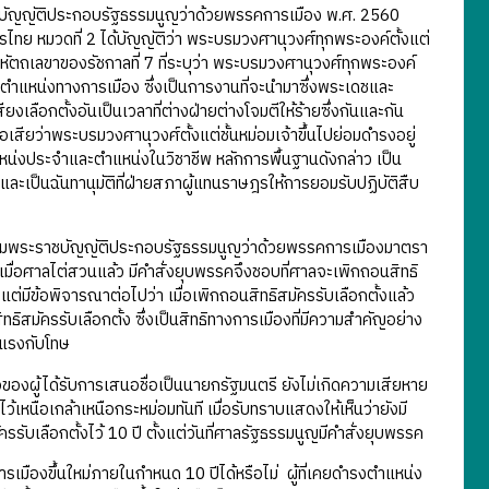
บัญญัติประกอบรัฐธรรมนูญว่าด้วยพรรคการเมือง พ.ศ. 2560
ไทย หมวดที่ 2 ได้บัญญัติว่า พระบรมวงศานุวงศ์ทุกพระองค์ตั้งแต่
ัตถเลขาของรัชกาลที่ 7 ที่ระบุว่า พระบรมวงศานุวงศ์ทุกพระองค์
่ตำแหน่งทางการเมือง ซึ่งเป็นการงานที่จะนำมาซึ่งพระเดชและ
งเลือกตั้งอันเป็นเวลาที่ต่างฝ่ายต่างโจมตีให้ร้ายซึ่งกันและกัน
สียว่าพระบรมวงศานุวงศ์ตั้งแต่ชั้นหม่อมเจ้าขึ้นไปย่อมดำรงอยู่
หน่งประจำและตำแหน่งในวิชาชีพ หลักการพื้นฐานดังกล่าว เป็น
็นฉันทานุมัติที่ฝ่ายสภาผู้แทนราษฎรให้การยอมรับปฏิบัติสืบ
งตามพระราชบัญญัติประกอบรัฐธรรมนูญว่าด้วยพรรคการเมืองมาตรา
มื่อศาลไต่สวนแล้ว มีคำสั่งยุบพรรคจึงชอบที่ศาลจะเพิกถอนสิทธิ
ต่มีข้อพิจารณาต่อไปว่า เมื่อเพิกถอนสิทธิสมัครรับเลือกตั้งแล้ว
ิสมัครรับเลือกตั้ง ซึ่งเป็นสิทธิทางการเมืองที่มีความสำคัญอย่าง
ยแรงกับโทษ
อของผู้ได้รับการเสนอชื่อเป็นนายกรัฐมนตรี ยังไม่เกิดความเสียหาย
นือเกล้าเหนือกระหม่อมทันที เมื่อรับทราบแสดงให้เห็นว่ายังมี
เลือกตั้งไว้ 10 ปี ตั้งแต่วันที่ศาลรัฐธรรมนูญมีคำสั่งยุบพรรค
เมืองขึ้นใหม่ภายในกำหนด 10 ปีได้หรือไม่ ผู้ที่เคยดำรงตำแหน่ง