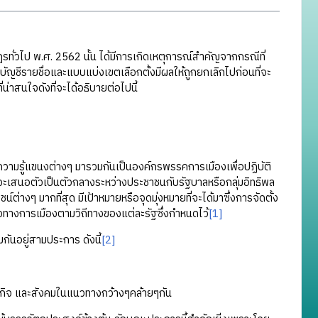
ไป พ.ศ. 2562 นั้น ได้มีการเกิดเหตุการณ์สำคัญจากกรณีที่
บบัญชีรายชื่อและแบบแบ่งเขตเลือกตั้งมีผลให้ถูกยกเลิกไปก่อนที่จะ
น่าสนใจดังที่จะได้อธิบายต่อไปนี้
ามรู้แขนงต่างๆ มารวมกันเป็นองค์กรพรรคการเมืองเพื่อปฏิบัติ
ะเสนอตัวเป็นตัวกลางระหว่างประชาชนกับรัฐบาลหรือกลุ่มอิทธิพล
งๆ มากที่สุด มีเป้าหมายหรือจุดมุ่งหมายที่จะได้มาซึ่งการจัดตั้ง
าจทางการเมืองตามวิถีทางของแต่ละรัฐซึ่งกำหนดไว้
[1]
นอยู่สามประการ ดังนี้
[2]
ษฐกิจ และสังคมในแนวทางกว้างๆคล้ายๆกัน