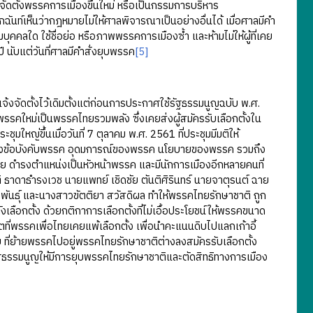
ัดตั้งพรรคการเมืองขึ้นใหม่ หรือเป็นกรรมการบริหาร
กฉันท์เห็นว่ากฎหมายไม่ให้ศาลพิจารณาเป็นอย่างอื่นได้ เมื่อศาลมีคำ
คคลใด ใช้ชื่อย่อ หรือภาพพรรคการเมืองซ้ำ และห้ามไม่ให้ผู้ที่เคย
นับแต่วันที่ศาลมีคำสั่งยุบพรรค
[5]
้งจัดตั้งไว้เดิมตั้งแต่ก่อนการประกาศใช้รัฐธรรมนูญฉบับ พ.ศ.
รรคใหม่เป็นพรรคไทยรวมพลัง ซึ่งเคยส่งผู้สมัครรับเลือกตั้งใน
ุมใหญ่ขึ้นเมื่อวันที่ 7 ตุลาคม พ.ศ. 2561 ที่ประชุมมีมติให้
นแปลงข้อบังคับพรรค อุดมการณ์ของพรรค นโยบายของพรรค รวมถึง
ย ดำรงตำแหน่งเป็นหัวหน้าพรรค และมีนักการเมืองอีกหลายคนที่
 ธาดาธำรงเวช นายแพทย์ เชิดชัย ตันติศิรินทร์ นายจาตุรนต์ ฉาย
ะพันธุ์ และนางสาวขัตติยา สวัสดิผล ทำให้พรรคไทยรักษาชาติ ถูก
ือกตั้ง ด้วยกติกาการเลือกตั้งที่ไม่เอื้อประโยชน์ให้พรรคขนาด
ที่พรรคเพื่อไทยเคยแพ้เลือกตั้ง เพื่อนำคะแนนดิบไปแลกเก้าอี้
ี่ย้ายพรรคไปอยู่พรรคไทยรักษาชาติต่างลงสมัครรับเลือกตั้ง
ฐธรรมนูญให้มีการยุบพรรคไทยรักษาชาติและตัดสิทธิทางการเมือง