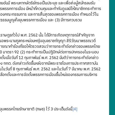
นมี พระมหากษัตริย์ทรงเป็นประมุข และเพื่อส่งผู้สมัครลงรับ
คการเมือง มีหน้าที่ควบคุมและกํากับดูแลมิให้สมาชิกกระทําการ
ั่งของคณะกรรมการ และการสิ้นสุดของพรรคการเมือง กำหนดไว้ใน
ฐธรรมนูญสั่งยุบพรรคการเมือง และ (3) มีการควบรวม
าษฎรทั่วไป พ.ศ. 2562 นั้น ได้มีการเกิดเหตุการณ์สำคัญจาก
ด้เสนอพระนามทูลกระหม่อมหญิงอุบลราชกัญญา สิริวัฒนาพรรณวดี
ิจารณาคำร้องที่ขอให้ตรวจสอบว่าการกระทำดังกล่าวของพรรคไทย
560 มาตรา 92 (2) กระทำการเป็นปฏิปักษ์ต่อการปกครองในระบอบ
้งเมื่อวันที่ 12 กุมภาพันธ์ พ.ศ. 2562 มีมติว่าการกระทำดังกล่าว
ิของ กกต. ดังกล่าวเกิดขึ้นหลังจากมีพระราชโองการประกาศสถาบัน
นที่ 8 กุมภาพันธ์ พ.ศ. 2562 และในวันที่ 7 มีนาคม พ.ศ. 2562
เลือกตั้งและการจัดตั้งพรรคการเมืองขึ้นใหม่ของกรรมการบริหาร
ยุบพรรคไทยรักษาชาติ (ทษช) ไว้ 3 ประเด็นดังนี้
[4]