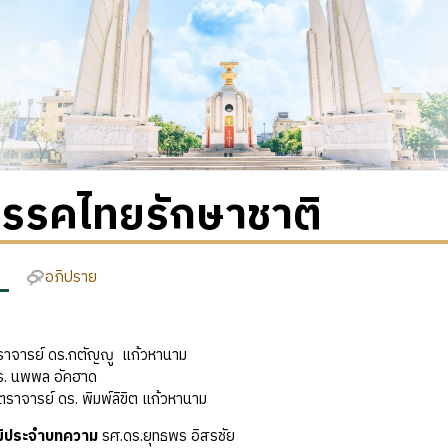
พรรคไทยรักษาชาติ
อภิปราย
าจารย์ ดร.กตัญญู แก้วหานาม
ดร. นพพล อัคฮาด
ตราจารย์ ดร. พิมพ์ลิขิต แก้วหานาม
ุฒิประจำบทความ
รศ.ดร.ยุทธพร อิสรชัย