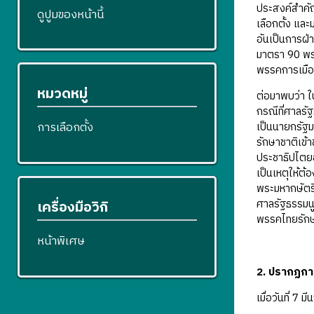
ประสงค์สําคั
ดูปูมของหน้านี้
เลือกตั้ง แล
อันเป็นการฝ
มาตรา 90 พรร
พรรคการเมื
หมวดหมู่
ต่อมาพบว่า ใ
กรณีที่ศาลรั
การเลือกตั้ง
เป็นนายกรัฐ
รักษาชาติเข
ประชาธิปไตยอั
เป็นเหตุให้ต
พระมหากษัตริ
ศาลรัฐธรรมนู
เครื่องมือวิกิ
พรรคไทยรักษา
หน้าพิเศษ
2. ปรากฏการณ
เมื่อวันที่ 