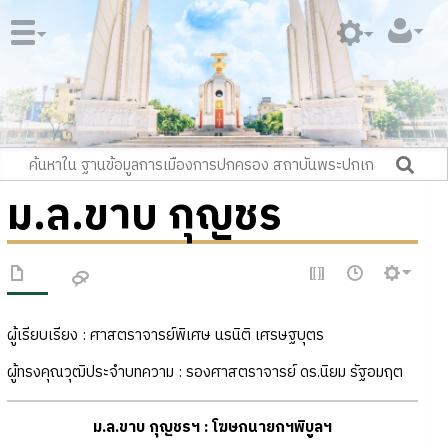
ม.ล.ขาบ กุญชร
ผู้เรียบเรียง : ศาสตราจารย์พิเศษ นรนิติ เศรษฐบุตร
ผู้ทรงคุณวุฒิประจำบทความ : รองศาสตราจารย์ ดร.นิยม รัฐอมฤต
ม.ล.ขาบ กุญชรฯ : โฆษกนายกฯพิบูลฯ