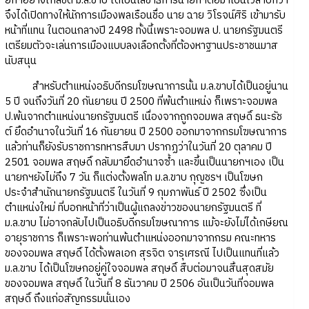
ยกฯอย่างใกล้ชิด ม.ล.ขาบ ได้เป็นเลขาธิการนายกฯต่อมาเป็นเวลาปีกว่า
จึงได้เปิดทางให้นักการเมืองพลเรือนชื่อ นาย ฉาย วิโรจน์ศิริ เข้ามารับ
หน้าที่แทน ในตอนกลางปี 2498 ทั้งนี้เพราะจอมพล ป. นายกรัฐมนตรี
เตรียมตัวจะเล่นการเมืองแบบลงเลือกตั้งที่ต้องหาฐานประชาชนมาส
นับสนุน
สำหรับตำแหน่งอธิบดีกรมโฆษณาการนั้น ม.ล.ขาบได้เป็นอยู่นาน
5 ปี จนถึงวันที่ 20 กันยายน ปี 2500 ที่พ้นตำแหน่ง ก็เพราะจอมพล
ป.พ้นจากตำแหน่งนายกรัฐมนตรี เนื่องจากถูกจอมพล สฤษดิ์ ธนะรัช
ต์ ยึดอำนาจในวันที่ 16 กันยายน ปี 2500 ออกมาจากกรมโฆษณาการ
แล้วท่านก็ยังรับราชการทหารสืบมา ปรากฏว่าในวันที่ 20 ตุลาคม ปี
2501 จอมพล สฤษดิ์ กลับมายึดอำนาจซ้ำ และขี้นเป็นนายกฯเอง เป็น
นายกฯยังไม่ถึง 7 วัน ก็แต่งตั้งพลโท ม.ล.ขาบ กุญชรฯ เป็นโฆษก
ประจำสำนักนายกรัฐมนตรี ในวันที่ 9 กุมภาพันธ์ ปี 2502 ซึ่งเป็น
ตำแหน่งใหม่ ที่บอกหน้าที่ว่าเป็นผู้แถลงข่าวของนายกรัฐมนตรี ที่
ม.ล.ขาบ ไม่อาจกลับไปเป็นอธิบดีกรมโฆษณาการ แม้จะยังไม่ได้เกษียณ
อายุราชการ ก็เพราะพอท่านพ้นตำแหน่งออกมาจากกรม คณะทหาร
ของจอมพล สฤษดิ์ ได้ตั้งพลเอก สุรจิต จารุเศรณี ไปเป็นแทนที่แล้ว
ม.ล.ขาบ ได้เป็นโฆษกอยู่คู่ใจจอมพล สฤษดิ์ สืบต่อมาจนสิ้นสุดสมัย
ของจอมพล สฤษดิ์ ในวันที่ 8 ธันวาคม ปี 2506 อันเป็นวันที่จอมพล
สฤษดิ์ ถึงแก่อสัญกรรมนั่นเอง