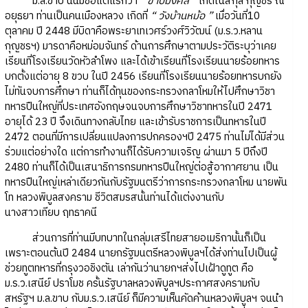
ม.ล.ขาบ นั้นมีชื่อแต่แรกว่า “
ขาบมงคล
” เกิดในสกุล กุญชร ณ
อยุธยา ท่านเป็นคนเมืองหลวง เกิดที่
“ วังบ้านหม้อ ”
เมื่อวันที่10
ตุลาคม ปี 2448 มีบิดาคือพระยาเทเวศร์วงศ์วิวัฒน์ (ม.ร.ว.หลาน
กุญชรฯ) มารดาคือหม่อมจันทร์ ด้านการศึกษาตามประวัติระบุว่าเคย
เรียนที่โรงเรียนวัดหัวลำโพง และได้เข้าเรียนที่โรงเรียนนายร้อยทหาร
บกตั้งแต่อายุ 8 ขวบ ในปี 2456 เรียนที่โรงเรียนนายร้อยทหารบกยัง
ไม่ทันจบการศึกษา ท่านก็ได้ทุนของกระทรวงกลาโหมให้ไปศึกษาวิชา
ทหารปืนใหญ่ที่ประเทศอังกฤษจนจบการศึกษาวิชาทหารในปี 2471
อายุได้ 23 ปี จึงเดินทางกลับไทย และเข้ารับราชการเป็นทหารในปี
2472 ตอนที่มีการเปลี่ยนแปลงการปกครองฯปี 2475 ท่านไม่ได้มีส่วน
ร่วมแต่อย่างใด แต่การทำงานก็ได้รับความเจริญ ผ่านมา 5 ปีถึงปี
2480 ท่านก็ได้เป็นเสนาธิการกรมทหารปืนใหญ่ต่อสู้อากาศยาน เป็น
ทหารปืนใหญ่เหล่าเดียวกันกับรัฐมนตรีว่าการกระทรวงกลาโหม นายพัน
โท หลวงพิบูลสงคราม ชีวิตสมรสนั้นท่านได้แต่งงานกับ
นางสาวเทียบ ฤทธาคนี
ส่วนการที่ท่านมีบทบาทในกลุ่มเสรีไทยสายอเมริกานั้นก็เป็น
เพราะตอนต้นปี 2484 นายกรัฐมนตรีหลวงพิบูลฯได้ส่งท่านไปเป็นผู้
ช่วยทูตทหารที่กรุงวอชิงตัน เล่ากันว่านายกฯส่งไปเฝ้าดูทูต คือ
ม.ร.ว.เสนีย์ ปราโมช ครั้นรัฐบาลหลวงพิบูลฯประกาศสงครามกับ
สหรัฐฯ ม.ล.ขาบ กับม.ร.ว.เสนีย์ ก็มีความเห็นคัดค้านหลวงพิบูลฯ จนนำ