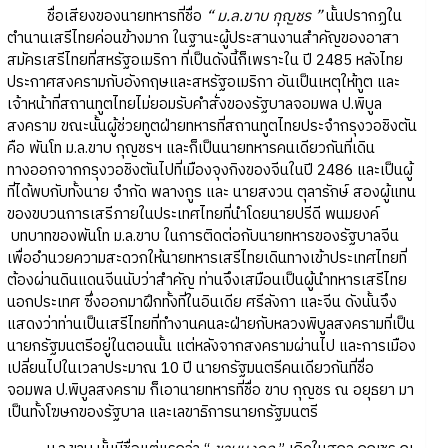
ชื่อเสียงของนายทหารที่ชื่อ
“ ม.ล.ขาบ กุญชร ”
นั้นปรากฏใน
ตำนานเสรีไทยค่อนข้างมาก ในฐานะผู้ประสานงานสำคัญของอาสา
สมัครเสรีไทยที่สหรัฐอเมริกา ที่เป็นดังนี้ก็เพราะใน ปี 2485 หลังไทย
ประกาศสงครามกับอังกฤษและสหรัฐอเมริกา อันเป็นเหตุให้ทูต และ
เจ้าหน้าที่สถานทูตไทยไม่ยอมรับคำสั่งของรัฐบาลจอมพล ป.พิบูล
สงคราม ขณะนั้นผู้ช่วยทูตฝ่ายทหารที่สถานทูตไทยประจำกรุงวอชิงตัน
คือ พันโท ม.ล.ขาบ กุญชรฯ และก็เป็นนายทหารคนเดียวกันที่เดิน
ทางออกจากกรุงวอชิงตันไปที่เมืองจุงกิงของจีนในปี 2486 และเป็นผู้
ที่ได้พบกับทั้งนาย จำกัด พลางกูร และ นายสงวน ตุลารักษ์ สองผู้แทน
ของขบวนการเสรีภายในประเทศไทยที่นำโดยนายปรีดี พนมยงค์
บทบาทของพันโท ม.ล.ขาบ ในการติดต่อกับนายทหารของรัฐบาลจีน
เพื่ออำนวยความสะดวกให้นายทหารเสรีไทยเดินทางเข้าประเทศไทยที่
ต้องผ่านดินแดนจีนนับว่าสำคัญ ท่านจึงเสมือนเป็นผู้นำทหารเสรีไทย
นอกประเทศ ซึ่งออกมาฝึกทั้งที่ในอินเดีย ศรีลังกา และจีน ดังนั้นจึง
แสดงว่าท่านเป็นเสรีไทยที่ทำงานคนละฝ่ายกับหลวงพิบูลสงครามที่เป็น
นายกรัฐมนตรีอยู่ในตอนนั้น แต่หลังจากสงครามผ่านไป และการเมือง
เปลี่ยนไปในเวลาประมาณ 10 ปี นายกรัฐมนตรีคนเดียวกันที่ชื่อ
จอมพล ป.พิบูลสงคราม ก็เอานายทหารที่ชื่อ ขาบ กุญชร ณ อยุธยา มา
เป็นทั้งโฆษกของรัฐบาล และเลขาธิการนายกรัฐมนตรี