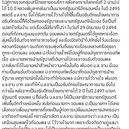
ไปสู่การรวมกลุ่มเสรีไทยสายอเมริกา หลังสงครามโลกครั้งที่ 2 ผ่านไป
ได้ 10 ปี หลวงพิบูลฯกลับมาเป็นนายกรัฐมนตรีอีกรอบหนึ่ง ในปี 2495
พลตรี ม.ล.ขาบ จึงได้รับความไว้วางใจให้ขึ้นเป็นอธิบดีกรมโฆษณาการ
อธิบดีกรมนี้ก็คือโฆษกของรัฐบาลและนายกรัฐมนตรีนั่นเอง จึงเป็นที่
แปลกใจกันบ้าง แต่เรื่องนี้มีที่มาที่ไปว่า ในวันที่ 29 มิถุนายน ปี 2494
ตอนที่เกิดกบฏแมนแฮตตัน จอมพลป.นายกรัฐมนตรีได้ถูกทหารเรือก
ลุ่มหนึ่งจี้จับตัวจากท่าราชวรดิษฐ์ ลงเรือเปิดหัวนำไปกักขังไว้บนเรือรบ
หลวงศรีอยุธยา จนเกิดการรบพุ่งกันถึงขนาดเรือรบหลวงศรีอยุธยา
ถูกระเบิดจมลง จอมพล ป.ต้องว่ายน้ำหนีไปอยู่ที่กองบัญชาการกองทัพ
เรือ และนายทหารฝ่ายรัฐบาลที่เดินทางไปเจรจาจนรับตัวจอมพล
ป.กลับมาได้ในยามหน้าสิ่วหน้าขวานครั้งนั้นคือ พันเอก ม.ล. ขาบ นี่เอง
ท่านเป็นคนรับตัวจอมพล ป.จากกองทัพเรือมาที่กองบัญชาการฝ่าย
รัฐบาล เหตุการณ์ครั้งนี้น่าจะทำให้จอมพล ป.มีความไว้วางใจ พันเอก
ม.ล.ขาบ มาก และทำให้ ม.ล.ขาบเป็นอธิบดีกรมโฆษณาการนาน ยิ่งไป
กว่านั้น หลังจากเป็นอธิบดีกรมโฆษณาการได้ 2 ปี ในปี 2497 นายก
รัฐมนตรี จอมพล ป.ก็ยังตั้ง ม.ล.ขาบ ให้เป็นเลขาธิการนายกรัฐมนตรี
เพิ่มขึ้นอีกตำแหน่งหนึ่ง สมัยก่อนนายกฯ จอมพล ป.เป็นนายกฯ ได้เคย
เลือกเอาเพื่อนนายทหารที่เคยเป็นผู้ก่อการเปลี่ยนแปลงการปกครองฯ
มาดำรงตำแหน่งนี้ คราวนี้มาเลือก ม.ล.ขาบ ย่อมแสดงว่า ม.ล.ขาบ เป็น
เสมือนขุนพลคู่ใจที่จอมพล ป. ไว้วางใจมาก เพราะต้องติดตามดูแลนา