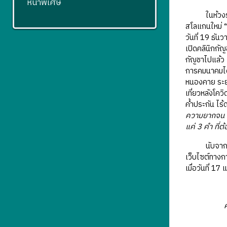
หน้าพิเศษ
ในห้วงรอยต
สโลแกนใหม่
วันที่ 19 ธ
เปิดคลินิกกั
กัญชาไปแล้ว 
การคมนาคมได
หนองคาย ระยะ
เที่ยวหลังโค
ค้ำประกัน ไร้ด
ความยากจน เร
แค่ 3 คำ ที่ต
นับจากนั้นเ
เว็บไซต์ทางก
เมื่อวันที่ 1