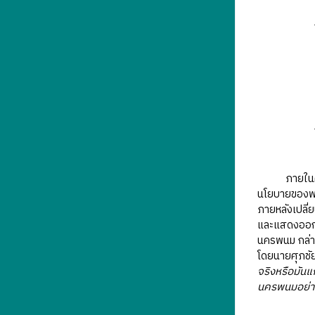
ภายในคลิปมิ
นโยบายของพรร
ภายหลังเปลี
และแสดงออกไป
นครพนม กล่าว
โดยนายศุภชัย
จริงหรือมันแ
นครพนมอย่า