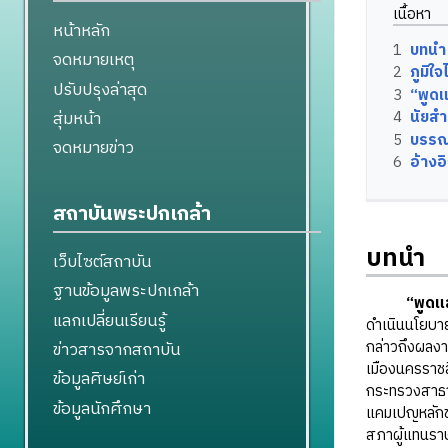
เนื้อหา
หน้าหลัก
1
บทนำ
จดหมายเหตุ
2
ภูมิใ
ปรับปรุงล่าสุด
3
“พูดแ
สุ่มหน้า
4
นัยสำ
5
บรรณ
จดหมายข่าว
6
อ้างอ
สถาบันพระปกเกล้า
บทนำ
เว็บไซต์สถาบัน
ฐานข้อมูลพระปกเกล้า
“พูดแ
แลกเปลี่ยนเรียนรู้
ดำเนินนโยบาย
กล่าวถึงผลงา
ข่าวสารจากสถาบัน
เมืองนครราชส
ข้อมูลศิษย์เก่า
กระทรวงสาธาร
ข้อมูลนักศึกษา
แคมเปญหลักขอ
สภาผู้แทนรา