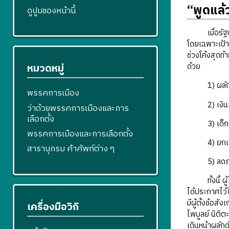
“พูดแล้
ดูปูมของหน้านี้
เมื่อรัฐบาลพ
โดยเฉพาะเป้า
ช่วงโค้งสุดท
หมวดหมู่
ด้วย
1) ผลักดัน
พรรคการเมือง
2) เงินเดือ
ว่าด้วยพรรคการเมืองและการ
เลือกตั้ง
3) เด็กจบใ
พรรคการเมืองและการเลือกตั้ง
4) ยกเว้นภา
สารานุกรม คำศัพท์ต่าง ๆ
5) ลดภาษ
ทั้งนี้ ผู้ใ
ได้ประกาศไว้ใ
มีผู้ตั้งข้อ
เครื่องมือวิกิ
ไพบูลย์ นิติ
เดินหน้าผลัก