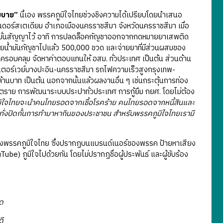
ยบาย”
นี้เอง พรรคภูมิใจไทยช่วงชิงความได้เปรียบโดยนำเสนอ
อร์สเตเดียม อำเภอเมืองนครราชสีมา จังหวัดนครราชสีมา เมื่อ
คำมั่นสัญญาไว้ อาทิ การปลดล็อคกัญชาออกจากกดหมายยาเสพติด
่ายน้ำมันกัญชาไปแล้ว 500,000 ขวด และจ่ายยาที่มีส่วนผสมของ
างครอบคลุม จัดหาค่าตอบแทนให้ อสม. ทั่วประเทศ เป็นต้น ส่วนด้าน
เตอร์เวย์บางปะอิน-นครราชสีมา รถไฟความเร็วสูงกรุงเทพ-
บาท เป็นต้น นอกจากนั้นแล้วผลงานอื่น ๆ เช่นกระตุ้นการท่อง
นตราย การพัฒนาระบบประปาทั่วประเทศ การกู้ยืม กยศ. โดยไม่ต้อง
ิใจไทยจะนำคนไทยรอดจากเชื้อโรคร้าย คนไทยรอดจากหนี้สินและ
ทั่งปิดกั้นการทำมาหากินของประชาชน สำหรับพรรคภูมิใจไทยเรามี
งพรรคภูมิใจไทย ซึ่งปรากฏบนแบรนด์เนอร์ของพรรค ป้ายหาเสียง
be) ภูมิใจไปด้วยกัน โดยไม่ปรากฏชื่อผู้ประพันธ์ และผู้ขับร้อง
ูด
ดี