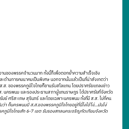
ของพรรคจำนวนมาก ทั้งนี้ก็เพื่อตอกย้ำความสำเร็จเชิง
ะด้านการคมนาคมเป็นพิเศษ นอกจากนั้นแล้วเป็นที่น่าสังเกตว่า
ส.ส. ของพรรคภูมิใจไทยก็ขานรับสโลแกน โดยปราศรัยแถลงข่าว
 ส.ส. นครพนม และรองประธานสภาผู้แทนราษฎร ได้ปราศรัยที่จังหวัด
 ศรีสะเกษ สุรินทร์ และโดยเฉพาะนครพนม ทั้งที่มี ส.ส. ไม่กี่คน
 ก็นครพนมมี ส.ส.ของพรรคภูมิใจไทยอยู่ที่นี่ไงไอ้โง่...มันโง่
รคภูมิใจไทยสัก 6-7 เขต รับรองสกลนครเจริญทัดเทียมจังหวัด