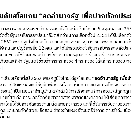
ทยกับสโลแกน “ลดอำนาจรัฐ เพื่อปากท้องปร
การของพรรคระบุว่า พรรคภูมิใจไทยก่อตั้งเมื่อวันที่ 5 พฤศจิกายน 255
ัดตั้งรัฐบาลกับพรรคประชาธิปัตย์ ทว่าในการเลือกตั้งปี 2554 ได้รับเลือกตั้
ปี 2562 พรรคภูมิใจไทยนำโดย นายอนุทิน ชาญวีรกูล หัวหน้าพรรค และนายศักดิ
9 คนและบัญชีรายชื่อ 12 คน) และได้เข้าร่วมจัดตั้งรัฐบาลกับพรรคพลังประช
รับมอบหมายให้รับผิดชอบตำแหน่งรองนายกรัฐมนตรี รัฐมนตรีว่าการกระทร
เที่ยวและกีฬา รัฐมนตรีช่วยว่าการกระทรวง 4 กระทรวง ได้แก่ กระทรวง
1]
ยงเลือกตั้งปี 2562 พรรคภูมิใจไทยได้ชูสโลแกน
“ลดอำนาจรัฐ เพื่อ
รกร แก้ปัญหากองทุนให้กู้ยืมเพื่อการศึกษา (กยศ.) และส่งเสริมโครงการ
น (อสม.) เป็นหมอประจำหมู่บ้าน ผลักดันให้การเรียกรถบริการออนไลน์ถูกกฎห
ยมากที่สุด คือ การปลดล็อคกัญชาจากสารเสพติดและผลักดันให้ใช้กัญชาทา
ัฐบาลโดยได้รับการจัดสรรตำแหน่งหลายกระทรวง แต่ที่ได้รับการจับตามองม
รกูล และนายศักดิ์สยาม ชิดชอบ ดำรงตำแหน่งรัฐมนตรีว่าการ ตามลำดับ เน
หาศาล