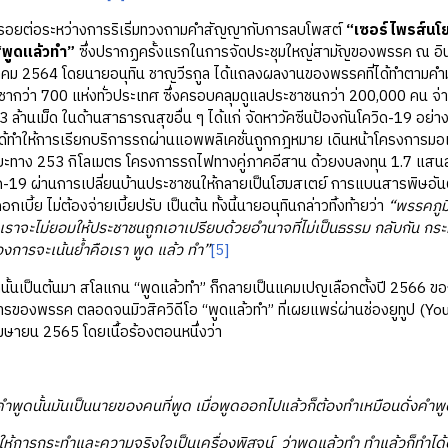
่อระหว่างการริเริ่มทวงถามคำสัญญากับการลบโพสต์
“เซอร์ไพรส์นโ
“พูดแล้วทำ”
ซึ่งปรากฏครั้งแรกในการจัดประชุมใหญ่สามัญของพรรค ณ อินด
ันวาคม 2564 โดยนายอนุทิน ชาญวีรกูล ได้แถลงผลงานของพรรคที่ได้ทำตาม
ญชากว่า 700 แห่งทั่วประเทศ ซึ่งครอบคลุมดูแลประชาชนกว่า 200,000 คน จ
3 ล้านเม็ด ในด้านสาธารณสุขอื่น ๆ ได้แก่ จัดหาวัคซีนป้องกันโควิด-19 อย่
้ทำให้การเรียกบริการรถผ่านแอพพลิเคชั่นถูกกฎหมาย เดินหน้าโครงการมอ
ทาง 253 กิโลเมตร โครงการรถไฟทางคู่ภาคอีสาน ด้วยงบลงทุน 1.7 แสนล้าน
วิด-19 ผ่านการเปลี่ยนบ้านประชาชนให้กลายเป็นโฮมสเตย์ การแบนสารพิษอั
อกเบี้ย ไม่ต้องจ่ายเบี้ยปรับ เป็นต้น ทั้งนี้นายอนุทินกล่าวทิ้งท้ายว่า
“พรรคภูม
าจะไม่ยอมให้ประชาชนถูกเอาเปรียบด้วยอำนาจที่ไม่เป็นธรรม กลับกัน กระ
้องการจะเน้นย้ำคือเรา พูด แล้ว ทำ”
[5]
ป็นต้นมา สโลแกน “พูดแล้วทำ” ก็กลายเป็นแคมเปญเลือกตั้งปี 2566 ขอ
ารของพรรค ตลอดจนมิวสิควิดีโอ “พูดแล้วทำ” ที่เผยแพร่ผ่านช่องยูทูป (YouTu
7 เมษายน 2565 โดยเนื้อร้องตอนหนึ่งว่า
คำพูดนั้นมันเป็นนายของคนที่พูด เมื่อพูดออกไปแล้วก็ต้องทำเหมือนดั่งคำพ
ให้การกระทำและความจริงใจเป็นเครื่องพิสูจน์ ว่าพูดแล้วทำ ทำแล้วก็ทำได้