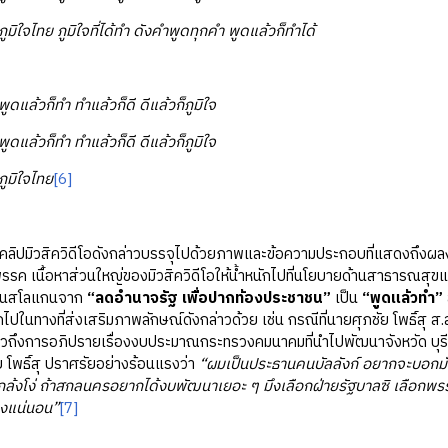
ภูมิใจไทย ภูมิใจที่ได้ทำ ดังคำพูดทุกคำ พูดแล้วก็ทำได้
พูดแล้วก็ทำ ทำแล้วก็ดี ดีแล้วก็ภูมิใจ
พูดแล้วก็ทำ ทำแล้วก็ดี ดีแล้วก็ภูมิใจ
ภูมิใจไทย
[6]
วสิควิดีโอดังกล่าวบรรจุไปด้วยภาพและข้อความประกอบที่แสดงถึงผลงาน
ค เนื้อหาส่วนใหญ่ของมิวสิควิดีโอให้น้ำหนักไปที่นโยบายด้านสาธารณสุขแล
่ยนสโลแกนจาก
“ลดอำนาจรัฐ เพื่อปากท้องประชาชน”
เป็น
“พูดแล้วทำ”
ในทางที่ส่งเสริมภาพลักษณ์ดังกล่าวด้วย เช่น กรณีที่นายศุภชัย โพธิ์สุ
ถึงการอภิปรายเรื่องงบประมาณกระทรวงคมนาคมที่นำไปพัฒนาจังหวัด บุรีรัมย์
 โพธิ์สุ ปราศรัยอย่างร้อนแรงว่า
“ผมเป็นประธานคนบัลลังก์ อยากจะบอกมันว่า
กล้งโง่ ถ้าสกลนครอยากได้งบพัฒนาเยอะ ๆ มึงเลือกฝ่ายรัฐบาลซิ เลือกพร
งแน่นอน”
[7]