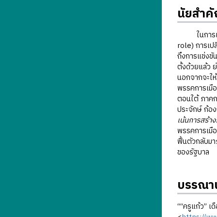
นัยสำค
ในการเลือกตั
role) การเปล
ถึงการแข่งขั
ตั้งด้วยแล้ว
นอกจากจะให้ภ
พรรคการเมือง
ตอนใต้ ภาคกล
ประจักษ์ ก้อง
เน้นการสร้าง
พรรคการเมือง
ฟื้นตัวกลับ
ของรัฐบาล
บรรณาน
““ครูแก้ว” เ