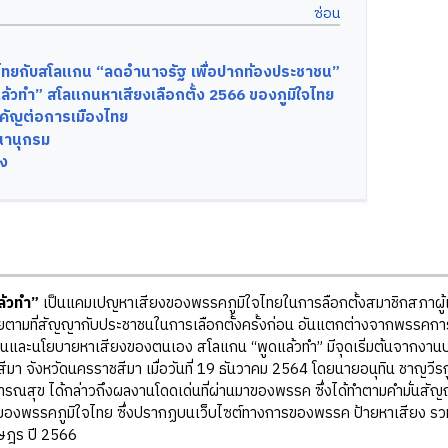
จไทยกับสโลแกน “ลดอำนาจรัฐ เพื่อปากท้องประชาชน”
ล้วทำ” สโลแกนหาเสียงเลือกตั้ง 2566 ของภูมิใจไทย
คัญต่อการเมืองไทย
านุกรม
ิง
ล้วทำ”
เป็นแคมเปญหาเสียงของพรรคภูมิใจไทยในการลือกตั้งสมาชิกสภาผู้แทน
ตามที่สัญญากับประชาชนในการเลือกตั้งครั้งก่อน อันแตกต่างจากพรรคการเมื
นและนโยบายหาเสียงของตนเอง สโลแกน “พูดแล้วทำ” มีจุดเริ่มต้นจากงานประ
ีมา จังหวัดนครราชสีมา เมื่อวันที่ 19 ธันวาคม 2564 โดยนายอนุทิน ชาญวี
ณสุข ได้กล่าวถึงผลงานโดดเด่นที่ผ่านมาของพรรค ซึ่งได้ทำตามคำมั่นสัญญา
งพรรคภูมิใจไทย ซึ่งปรากฏบนเว็บไซต์ทางการของพรรค ป้ายหาเสียง รวมถึงเ
ษฎร ปี 2566