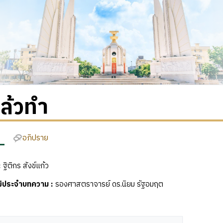
ล้วทำ
อภิปราย
:
ฐิติกร สังข์แก้ว
ุฒิประจำบทความ
:
รองศาสตราจารย์ ดร.นิยม รัฐอมฤต