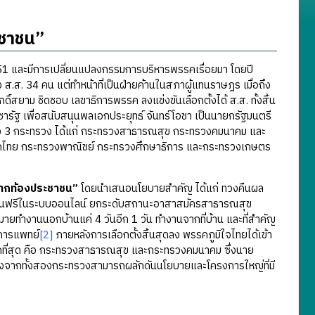
ะชาชน”
1 และมีการเปลี่ยนแปลงกรรมการบริหารพรรคเรื่อยมา โดยปี
ง ส.ส. 34 คน แต่ทำหน้าที่เป็นฝ่ายค้านในสภาผู้แทนราษฎร เมื่อถึง
์สยาม ชิดชอบ เลขาธิการพรรค ลงแข่งขันเลือกตั้งได้ ส.ส. ทั้งสิ้น
ารัฐ เพื่อสนับสนุนพลเอกประยุทธ์ จันทร์โอชา เป็นนายกรัฐมนตรี
วง 3 กระทรวง ได้แก่ กระทรวงสาธารณสุข กระทรวงคมนาคม และ
มหาดไทย กระทรวงพาณิชย์ กระทรวงศึกษาธิการ และกระทรวงเกษตร
ปากท้องประชาชน”
โดยนำเสนอนโยบายสำคัญ ได้แก่ ทวงคืนผล
เรียนฟรีในระบบออนไลน์ ยกระดับสถานะอาสาสมัครสาธารณสุข
มายทำงานนอกบ้านแค่ 4 วันอีก 1 วัน ทำงานจากที่บ้าน และที่สำคัญ
งการแพทย์
[2]
ภายหลังการเลือกตั้งสิ้นสุดลง พรรคภูมิใจไทยได้เข้า
ากที่สุด คือ กระทรวงสาธารณสุข และกระทรวงคมนาคม ซึ่งนาย
ื่องจากทั้งสองกระทรวงสามารถผลักดันนโยบายและโครงการใหญ่ที่มี