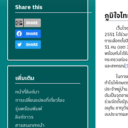
Share this
ภูมิใจไ
เว็บไซต์ทาง
2551 ได้ร่วมจ
การเลือกตั้ง
51 คน (เขต 3
พร้อมกับได้
กระทรวงท่อง
และสหกรณ์
[
ในการหาเสี
เพิ่มเติม
กำไรให้เกษต
ประจำหมู่บ้า
หน้าที่ลิงก์มา
อันเป็นจุดขา
การเปลี่ยนแปลงที่เกี่ยวโยง
ร่วมจัดตั้งร
อนุทิน ชาญวี
รุ่นพร้อมพิมพ์
งบประมาณม
ลิงก์ถาวร
สารสนเทศหน้า