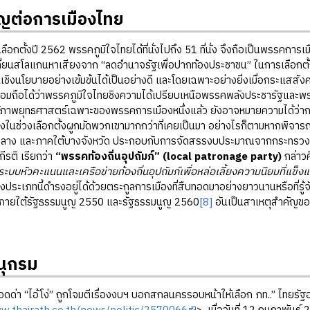
ัญต่อการเมืองไทย
้งปี 2562 พรรคภูมิใจไทยได้ที่นั่งไปถึง 51 ที่นั่ง จึงถือเป็นพรรคการเม
ี่ยนสโลแกนหาเสียงจาก “ลดอำนาจรัฐเพื่อปากท้องประชาชน” ในการเลือกตั้ง
นเชิงนโยบายอย่างเข้มข้นได้เป็นอย่างดี และโดยเฉพาะอย่างยิ่งเมื่อกระแสสั
 ย่อมถือได้ว่าพรรคภูมิใจไทยชิงความได้เปรียบเหนือพรรคพลังประชารัฐและพร
าพยุทธศาสตร์เฉพาะของพรรคการเมืองหนึ่งแล้ว ยังอาจหมายความได้ว่าการ
ในช่วงเลือกตั้งผูกมัดพวกเขามากกว่าที่เคยเป็นมา อย่างไรก็ตามหากพิจารณา
าง และภาคใต้บางจังหวัด ประกอบกับการจัดสรรงบประมาณจากกระทรวงที่พรรคภู
กีรติ เรียกว่า
“พรรคท้องถิ่นอุปถัมภ์”
(local patronage party)
กล่าว
ระบบหัวคะแนนและเครือข่ายท้องถิ่นอุปถัมภ์เพื่อหล่อเลี้ยงความนิยมที่แข
ประเภทนี้ดำรงอยู่ได้ด้วยตระกูลการเมืองที่สืบทอดมาอย่างยาวนานหรือที่รู้จ
มาภายใต้รัฐธรรมนูญ 2550 และรัฐธรรมนูญ 2560
[8]
อันเป็นสาเหตุสำคัญข
ุกรม
ดือดด่า “ไอ้โง่” ถูกโจมตีเรื่องงบฯ บอกสกลนครรอบหน้าให้เลือก ภท..” ไทยรั