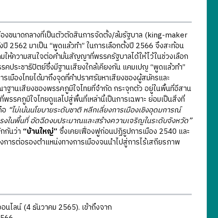
ืองขนาดกลางที่เป็นตัวตัดสินการจัดตั้ง/ล้มรัฐบาล (king-maker
ปี 2562 มาเป็น “พูดแล้วทำ” ในการเลือกตั้งปี 2566 จึงสะท้อน
งคมให้ความสนใจต่อคำมั่นสัญญาที่พรรครัฐบาลได้ให้ไว้ในช่วงเลือก
รคประชาธิปัตย์ซึ่งมีฐานเสียงใกล้เคียงกัน แคมเปญ “พูดแล้วทำ”
เมืองไทยได้มาถึงจุดที่คำปราศรัยหาเสียงของผู้สมัครและ
ฐานเสียงของพรรคภูมิใจไทยที่จำกัด กระจุกตัว อยู่ในพื้นที่อีสาน
มิใจไทยดูแลไปสู่พื้นที่เหล่านี้เป็นการเฉพาะ ย่อมเป็นสิ่งที่
คือ
“ไม่เน้นนโยบายระดับชาติ หลีกเลี่ยงการเมืองเชิงอุดมการณ์
็งแรงในพื้นที่ อัดฉีดงบประมาณและสร้างความเจริญในระดับจังหวัด”
ักกันว่า
“บ้านใหญ่”
ซึ่งเคยเฟื่องฟูก่อนปฏิรูปการเมือง 2540 และ
องการต่อรองตำแหน่งทางการเมืองจนนำไปสู่การไร้เสถียรภาพ
ฐออนไลน์ (4 ธันวาคม 2565). เข้าถึงจาก