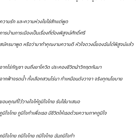
ความรัก และความห่วงใยใช่สักแต่พูด
การบ้านการเมืองเป็นเรื่องที่ต้องพิสูจน์ศักดิ์ศรี
สมัครมาพูด หรือว่ามาทำคุณงามความดี หัวใจดวงนี้ของฉันได้พิสูจน์แล้ว
จากไร่กัญชา จนถึงยาโควิด ประคองชีวิตฝ่าวิกฤตกันมา
จากฟ้าจรดน้ำ ทั้งเลือกสวนไร่นา ทำเหมือนดังวาจา จริงทุกนโยบาย
ขอบคุณที่ไว้วางใจให้ภูมิใจไทย รับใช้มาเสมอ
ภูมิใจไทย ภูมิใจทำเพื่อเธอ มีชีวิตให้เธอด้วยความภาคภูมิใจ
ภูมิใจไทย ภูมิใจไทย ภูมิใจไทย ฉันภูมิใจทำ