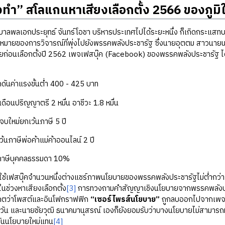
วทำ” สโลแกนหาเสียงเลือกตั้ง 2566 ของภูมิ
ลเอกประยุทธ์ จันทร์โอชา บริหารประเทศไปได้ระยะหนึ่ง ก็เกิดกระแสทบท
หมายของการวิจารณ์ที่พุ่งไปยังพรรคพลังประชารัฐ ซึ่งนายอุตตม สาวนาย
้ายก่อนเลือกตั้งปี 2562 เพจเฟสบุ๊ค (Facebook) ของพรรคพลังประชารัฐ
ค่าแรงขั้นต่ำ 400 - 425 บาท
นปริญญาตรี 2 หมื่น อาชีวะ 1.8 หมื่น
หม่ยกเว้นภาษี 5 ปี
ษีพ่อค้าแม่ค้าออนไลน์ 2 ปี
ีบุคคลธรรมดา 10%
ช้เฟสบุ๊คจำนวนหนึ่งต่างแชร์ภาพนโยบายของพรรคพลังประชารัฐไม่ต่ำกว่า 1
นช่วงหาเสียงเลือกตั้ง
[3]
การทวงถามคำสัญญาเชิงนโยบายจากพรรคพลังประชา
สังเกตว่าโพสต์และอินโฟกราฟฟิก
“เซอร์ไพรส์นโยบาย”
ถูกลบออกไปจากเพจเ
ตะวัน และนายชัยวุฒิ ธนาคมานุสรณ์ เองก็ยังยอมรับว่าบางนโยบายไม่สามาร
ดันนโยบายใหม่แทน
[4]