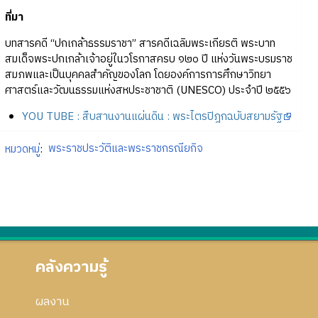
ที่มา
บทสารคดี “ปกเกล้าธรรมราชา” สารคดีเฉลิมพระเกียรติ พระบาท
สมเด็จพระปกเกล้าเจ้าอยู่ในวโรกาสครบ ๑๒๐ ปี แห่งวันพระบรมราช
สมภพและเป็นบุคคลสำคัญของโลก โดยองค์การการศึกษาวิทยา
ศาสตร์และวัฒนธรรมแห่งสหประชาชาติ (UNESCO) ประจำปี ๒๕๕๖
YOU TUBE : สืบสานงานแผ่นดิน : พระไตรปิฎกฉบับสยามรัฐ
หมวดหมู่
:
พระราชประวัติและพระราชกรณียกิจ
คลังความรู้
ผลงาน