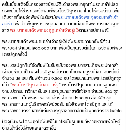
ครั้นเมื่อเสด็จขึ้นครองราชย์สมบัติได้ทรงพระกรุณาโปรดเกล้าโปรด
กระหม่อมให้ชำระและจัดพิมพ์พระไตรปิฎกภาษาไทยให้ครบถ้วน เพิ่ม
เติมจากที่เคยจัดพิมพ์ในรัชสมัย
พระบาทสมเด็จพระจุลจอมเกล้าเจ้า
อยู่หัว
เพื่อบำเพ็ญพระราชกุศลอุทิศถวายแด่สมเด็จพระบรมเชษฐาธิ
ราช
พระบาทสมเด็จพระมงกุฎเกล้าเจ้าอยู่หัว
ตามราชประเพณี
พระบาทสมเด็จพระปกเกล้าเจ้าอยู่หัวได้พระราชทานทรัพย์ส่วน
พระองค์ จำนวน ๒๐๐,๐๐๐ บาท เพื่อเป็นทุนเริ่มต้นในการจัดพิมพ์พระ
ไตรปิฎกครั้งนี้
พระไตรปิฎกที่ได้จัดพิมพ์ในรัชสมัยของพระบาทสมเด็จพระปกเกล้า
เจ้าอยู่หัวนับเป็นพระไตรปิฎกฉบับภาษาไทยที่สมบูรณ์ที่สุด จบหนึ่งมี
จำนวน ๔๕ เล่ม พิมพ์จำนวน ๑,๕๐๐ จบ โดยขนานนามพระไตรปิฎกชุด
นี้ว่า “
พระไตรปิฎก ฉบับสยามรัฐ
” พระไตรปิฎกฉบับสยามรัฐ แจก
จ่ายไปตามมหาวิทยาลัยและหอสมุดนานาชาติทั่วโลก จำนวน ๔๕๐ ชุด
พระราชทานในพระราชอาณาจักร จำนวน ๒๐๐ ชุด อีก ๘๕๐ ชุด
พระราชทานแก่ผู้บริจาคทรัพย์ขอรับหนังสือพระไตรปิฎก และได้
พระราชทานกรรมสิทธิ์แก่มหามกุฎราชวิทยาลัยเมื่อพุทธศักราช ๒๔๗๐
ปัจจุบันพระไตรปิฎกได้พิมพ์ขึ้นมาใหม่ในรูปแบบที่หลากหลายเพื่อให้ผู้
อ่านเข้าถึงได้ง่ายและสะดวกขึ้น