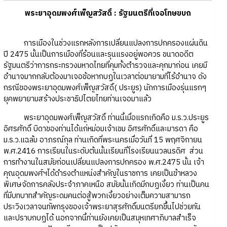
พระยาอุดมพงศ์เพ็ญสวัสดิ์ : รัฐมนตรีที่เจอโทษขบถ
การเมืองในช่วงแรกหลังการเปลี่ยนแปลงการปกครองแผ่นดิน
ปี 2475 นั้นเป็นการเมืองที่ร้อนและรุนแรงอยู่พอควร ขนาดอดีต
รัฐมนตรีว่าการกระทรวงมหาดไทยที่คุมทั้งตำรวจและคุกมาก่อน เคยมี
อำนาจมากกลับต้องมาเจอข้อหากบฏในเวลาต่อมายามที่ไร้อำนาจ ดัง
กรณีของพระยาอุดมพงศ์เพ็ญสวัสดิ์( ประยูร) นักการเมืองรุ่นแรกๆ
ยุคพยายามสร้างประชาธิปไตยไทยท่านเจอมาแล้ว
พระยาอุดมพงศ์เพ็ญสวัสดิ์ ท่านนี้เมื่อแรกเกิดคือ ม.ร.ว.ประยูร
อิศรศักดิ์ บิดาของท่านได้แก่หม่อมเจ้าเขม อิศรศักดิ์และมารดา คือ
ม.ร.ว.แฉล้ม อาภรณ์กุล ท่านเกิดที่พระนครเมื่อวันที่ 15 พฤศจิกายน
พ.ศ.2416 การเรียนในระดับต้นนั้นเรียนที่โรงเรียนนวลนรดิศ ส่วน
การทำงานในสมัยก่อนเปลี่ยนแปลงการปกครอง พ.ศ.2475 นั้น เจ้า
คุณอุดมพงศ์ฯได้ดำรงตำแหน่งสำคัญในราชการ เคยเป็นข้าหลวง
พิเศษจัดการคลังประจำภาคเหนือ สมัยนั้นเกิดมีกบฏเงี้ยว ท่านเป็นคน
ที่มีบทบาทสำคัญระดมคนต่อสู้พวกเงี้ยวอย่างเต็มความสามารถ
ประวิงเวลาจนทัพกรุงของเจ้าพระยาสุรศักดิ์มนตรียกขึ้นไปช่วยทัน
และปราบกบฏได้ นอกจากนี้ท่านยังเคยเป็นสมุหเทศาภิบาลสำเร็จ