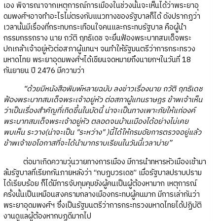
เอง พิจารณาจากเหตุการณ์การเมืองในช่วงนั้นจะเห็นได้ว่าพระยาอุ
ดมพงศ์ฯอาจทำอะไรไม่ตรงกับแนวทางของรัฐบาลก็ได้ ดังปรากฏว่า
เวลานั้นมีเรื่องที่กระทบกระเทือนใจคนและกระทบรัฐบาล คือผู้นำ
กรรมกรรถราง นาย ถวัติ ฤทธิเดช จะยื่นฟ้องพระบาทสมเด็จพระ
ปกเกล้าเจ้าอยู่หัวต่อสภาผู้แทนฯ จนทำให้รัฐมนตรีว่าการกระทรวง
มหาดไทย พระยาอุดมพงศ์ฯได้เขียนจดหมายถึงนายกฯในวันที่ 18
กันยายน ปี 2476 มีความว่า
“ด้วยมีหนังสือพิมพ์หลายฉบับ ลงข่าวเรื่องนาย ถวัติ ฤทธิเดช
ฟ้องพระบาทสมเด็จพระเจ้าอยู่หัว ต่อสภาผู้แทนราษฎร ข้าพเจ้าเห็น
ว่าเป็นเรื่องสำคัญที่เกิดขึ้นในบัดนี้ น่าจะเป็นทางเพาะภัยให้แก่องค์
พระบาทสมเด็จพระเจ้าอยู่หัว ตลอดจนบ้านเมืองได้อย่างไม่เคย
พบเห็น ระวาง(น่าจะเป็น "ระหว่าง" )นี้ได้ให้กรมอัยการตรวจอยู่แล้ว
ข้าพเจ้าขอโอกาสที่จะได้นำมากราบเรียนในวันนี้เวลาบ่าย”
ต่อมาเกิดความวุ่นวายทางการเมือง มีการนำทหารหัวเมืองเข้ามา
ล้มรัฐบาลที่เรียกกันภายหลังว่า “กบฏบวรเดช” เมื่อรัฐบาลปราบปราม
ได้เรียบร้อย ก็ได้มีการจับกุมคุมขังผู้คนเป็นผู้ต้องหามาก เหตุการณ์
ครั้งนั้นเป็นเหมือนสงครามกลางเมืองกระทบผู้คนมาก มีการเล่ากันว่า
พระยาอุดมพงศ์ฯ ซึ่งเป็นรัฐมนตรีว่าการกระทรวงมหาดไทยได้ปฏิบัติ
งานดูแลผู้ต้องหากบฏดีมากไป