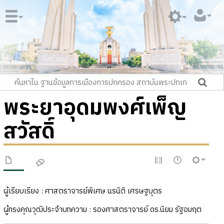
พระยาอุดมพงศ์เพ็ญ
สวัสดิ์
ผู้เรียบเรียง : ศาสตราจารย์พิเศษ นรนิติ เศรษฐบุตร
ผู้ทรงคุณวุฒิประจำบทความ : รองศาสตราจารย์ ดร.นิยม รัฐอมฤต