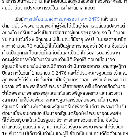
ราชการมณฑลปัตตานี และเคยเป็นปลัดทูลฉลองกระทรวงพระคลังมหา
สมบัติ นับว่ามีประสบการณ์ในการทำงานมากทีเดียว
เมื่อมี
การเปลี่ยนแปลงการปกครองฯ พ.ศ.2475
แล้ว มหา
อำมาตย์ตรี พระยาอุดมพงศ์ฯผู้ซึ่งมิได้เป็นผู้ก่อการเปลี่ยนแปลงฯแต่
อย่างใด ได้รับแต่งตั้งเป็นสมาชิกสภาผู้แทนราษฎรชุดแรก ในจำนวน
70 คน ในวันที่ 28 มิถุนายน ปีนั้น ขณะที่มีอายุ 59 ปี ในบรรดาสมาชิก
สภาฯจำนวน 70 คนนี้มีผู้ที่ไม่ได้เป็นผู้ก่อการฯอยู่กว่า 30 คน จึงนับว่า
ท่านเป็นบุคคลที่โดดเด่นในสมัยนั้นและเป็นผู้ที่ได้รับการยอมรับจาก
คณะผู้ก่อการฯให้เข้ามาร่วมงานด้านนิติบัญญัติ ต่อมาเมื่อนายก
รัฐมนตรี พระยามโนปกรณ์นิติธาดา ดำเนินการออกพระราชกฤษฎีกา
ปิดสภาฯในวันที่ 1 เมษายน ปี 2476 และได้ปรับคณะรัฐมนตรี เจ้าคุณ
อุดมพงศ์ฯได้รับแต่งตั้งเข้ามาเป็นรัฐมนตรี “ลอย” พร้อมกับพระยามา
นวราชเสวี และพลเรือตรี พระยาปรีชาชลยุทธ ครั้นเกิดการยึดอำนาจ
ซ้ำโดยพระยาพหลพลพยุหเสนากับหลวงพิบูลสงคราม และหลวงศุภ
ชลาศัย ท่านก็ต้องพ้นจากคณะรัฐบาลพร้อมกับพระยามโนฯ นายก
รัฐมนตรี แต่ท่านพ้นตำแหน่งรัฐมนตรีได้เพียงวันเดียว เพราะว่าในวัน
ต่อมาเมื่อพระยาพหลฯเป็นนายกรัฐมนตรีชุดใหม่ พระยาอุดมพงศ์ฯ
ก็ได้ร่วมรัฐบาลใหม่เป็นรัฐมนตรีว่าการกระทรวงมหาดไทย ซึ่งเป็น
ตำแหน่งรัฐมนตรีสำคัญ แต่ท่านก็ร่วมรัฐบาลพระยาพหลฯได้ถึงวันที่
16 ธันวาคม ปีเดียวกันเท่านั้น และผู้ที่เข้ามาเป็นแทนท่านก็คือตัวนายกฯ