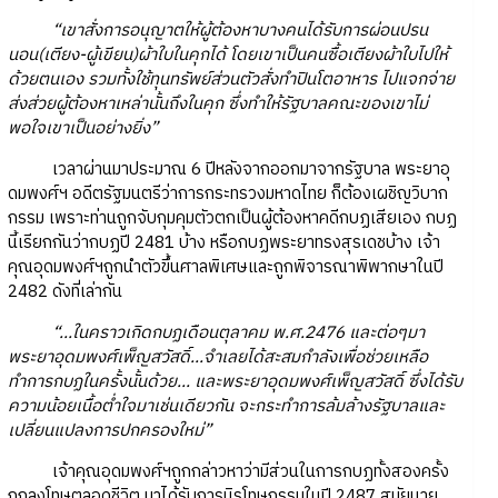
“เขาสั่งการอนุญาตให้ผู้ต้องหาบางคนได้รับการผ่อนปรน
นอน(เตียง-ผู้เขียน)ผ้าใบในคุกได้ โดยเขาเป็นคนซื้อเตียงผ้าใบไปให้
ด้วยตนเอง รวมทั้งใช้ทุนทรัพย์ส่วนตัวสั่งทำปินโตอาหาร ไปแจกจ่าย
ส่งส่วยผู้ต้องหาเหล่านั้นถึงในคุก ซึ่งทำให้รัฐบาลคณะของเขาไม่
พอใจเขาเป็นอย่างยิ่ง”
เวลาผ่านมาประมาณ 6 ปีหลังจากออกมาจากรัฐบาล พระยาอุ
ดมพงศ์ฯ อดีตรัฐมนตรีว่าการกระทรวงมหาดไทย ก็ต้องเผชิญวิบาก
กรรม เพราะท่านถูกจับกุมคุมตัวตกเป็นผู้ต้องหาคดีกบฏเสียเอง กบฏ
นี้เรียกกันว่ากบฏปี 2481 บ้าง หรือกบฏพระยาทรงสุรเดชบ้าง เจ้า
คุณอุดมพงศ์ฯถูกนำตัวขึ้นศาลพิเศษและถูกพิจารณาพิพากษาในปี
2482 ดังที่เล่ากัน
“...ในคราวเกิดกบฏเดือนตุลาคม พ.ศ.2476 และต่อๆมา
พระยาอุดมพงศ์เพ็ญสวัสดิ์...จำเลยได้สะสมกำลังเพื่อช่วยเหลือ
ทำการกบฏในครั้งนั้นด้วย... และพระยาอุดมพงศ์เพ็ญสวัสดิ์ ซึ่งได้รับ
ความน้อยเนื้อต่ำใจมาเช่นเดียวกัน จะกระทำการล้มล้างรัฐบาลและ
เปลี่ยนแปลงการปกครองใหม่”
เจ้าคุณอุดมพงศ์ฯถูกกล่าวหาว่ามีส่วนในการกบฏทั้งสองครั้ง
ถูกลงโทษตลอดชีวิต มาได้รับการนิรโทษกรรมในปี 2487 สมัยนาย