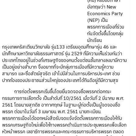
(ศม) หรือชื่อภาษา
อังกฤษว่า New
Economics Party
(NEP) เป็น
พรรคการเมืองที่ร่วม
กันจัดตั้งขึ้นโดยกลุ่ม
นักเรียน
กรุงเทพคริสเตียนวิทยาลัย รุ่น133 เตรียมอุดมศึกษารุ่น 46 และ
นักศึกษามหาวิทยาลัยธรรมศาสตร์ รุ่น 2529 ที่มีความเห็นร่วมกันว่า
ประเทศไทยอยู่ในช่วงที่เศรษฐกิจของคนตั้งแต่ชนชั้นกลางลงมามีความ
เป็นอยู่อย่างลำบาก จึงอยากที่จะมีกลุ่มการเมืองที่มีความรู้ความ
สามารถ และซื่อสัตย์สุจริต เข้าไปมีส่วนในการบริหารประเทศ ช่วย
ปากท้องของประชาชนส่วนใหญ่ของประเทศได้กินดีอยู่ดีมีความสุข
การก่อตั้งพรรคเริ่มขึ้นโดยยื่นจดจองชื่อพรรคต่อคณะ
กรรมการการเลือกตั้ง เป็นลำดับที่ 10/2561 เมื่อวันที่ 2 มีนาคม พ.ศ.
2561 โดยนายสุภดิช อากาศฤกษ์ ในฐานะผู้ก่อตั้งเป็นผู้จดจองชื่อ
พรรค ต่อมาในวันที่ 3 เมษายน พ.ศ. 2561 นายทะเบียน
พรรคการเมืองได้ออกหนังสือรับจดแจ้งจัดตั้งพรรคการเมืองให้กับ
พรรคเศรษฐกิจใหม่เพื่อให้ทางพรรคดำเนินการประชุมพรรคเพื่อเลือก
หัวหน้าพรรค เลขาธิการพรรคและคณะกรรมการบริหารพรรค ตลอด