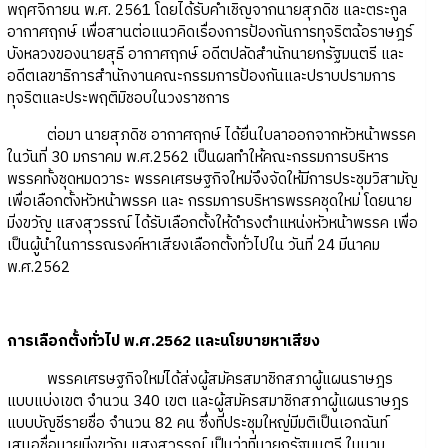
พฤศจิกายน พ.ศ. 2561 โดยได้รับคำเชิญจากนายสุภดิช และตระกูล
อากาศฤกษ์ เพื่อสานต่อแนวคิดเรื่องการป้องกันการทุจริตฉ้อราษฎร์
บังหลวงของนายสุธี อากาศฤกษ์ อดีตปลัดสำนักนายกรัฐมนตรี และ
อดีตเลขาธิการสำนักงานคณะกรรมการป้องกันและปราบปรามการ
ทุจริตและประพฤติมิชอบในวงราชการ
ต่อมา นายสุภดิช อากาศฤกษ์ ได้ยื่นใบลาออกจากหัวหน้าพรรค
ในวันที่ 30 มกราคม พ.ศ.2562 เป็นผลทำให้คณะกรรมการบริหาร
พรรคทั้งชุดหมดวาระ พรรคเศรษฐกิจใหม่จึงจัดให้มีการประชุมวิสามัญ
เพื่อเลือกตั้งหัวหน้าพรรค และ กรรมการบริหารพรรคชุดใหม่ โดยนาย
มิ่งขวัญ แสงสุวรรณ์ ได้รับเลือกตั้งให้ดำรงตำแหน่งหัวหน้าพรรค เพื่อ
เป็นผู้นำในการรณรงค์หาเสียงเลือกตั้งทั่วไปใน วันที่ 24 มีนาคม
พ.ศ.2562
การเลือกตั้งทั่วไป พ.ศ.2562 และนโยบายหาเสียง
พรรคเศรษฐกิจใหม่ได้ส่งผู้สมัครสมาชิกสภาผู้แผนราษฎร
แบบแบ่งเขต จำนวน 340 เขต และผู้สมัครสมาชิกสภาผู้แผนราษฎร
แบบบัญชีรายชื่อ จำนวน 82 คน ซึ่งที่ประชุมใหญ่มีมติเป็นเอกฉันท์
เสนอชื่อนายมิ่งขวัญ แสงสุวรรณ์ เป็นว่าที่นายกรัฐมนตรี ในนาม