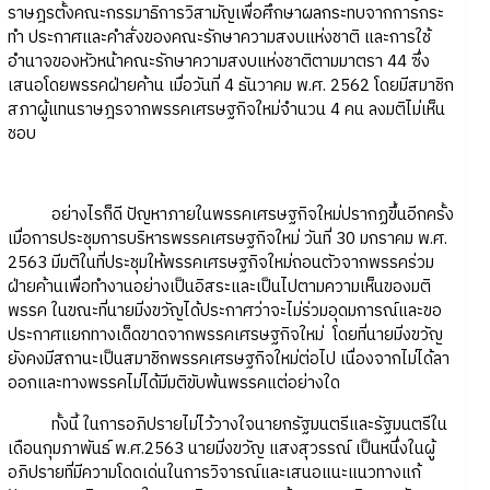
ราษฎรตั้งคณะกรรมาธิการวิสามัญเพื่อศึกษาผลกระทบจากการกระ
ทำ ประกาศและคำสั่งของคณะรักษาความสงบแห่งชาติ และการใช้
อำนาจของหัวหน้าคณะรักษาความสงบแห่งชาติตามมาตรา 44 ซึ่ง
เสนอโดยพรรคฝ่ายค้าน เมื่อวันที่ 4 ธันวาคม พ.ศ. 2562 โดยมีสมาชิก
สภาผู้แทนราษฎรจากพรรคเศรษฐกิจใหม่จำนวน 4 คน ลงมติไม่เห็น
ชอบ
อย่างไรก็ดี ปัญหาภายในพรรคเศรษฐกิจใหม่ปรากฏขึ้นอีกครั้ง
เมื่อการประชุมการบริหารพรรคเศรษฐกิจใหม่ วันที่ 30 มกราคม พ.ศ.
2563 มีมติในที่ประชุมให้พรรคเศรษฐกิจใหม่ถอนตัวจากพรรคร่วม
ฝ่ายค้านเพื่อทำงานอย่างเป็นอิสระและเป็นไปตามความเห็นของมติ
พรรค ในขณะที่นายมิ่งขวัญได้ประกาศว่าจะไม่ร่วมอุดมการณ์และขอ
ประกาศแยกทางเด็ดขาดจากพรรคเศรษฐกิจใหม่ โดยที่นายมิ่งขวัญ
ยังคงมีสถานะเป็นสมาชิกพรรคเศรษฐกิจใหม่ต่อไป เนื่องจากไม่ได้ลา
ออกและทางพรรคไม่ได้มีมติขับพ้นพรรคแต่อย่างใด
ทั้งนี้ ในการอภิปรายไม่ไว้วางใจนายกรัฐมนตรีและรัฐมนตรีใน
เดือนกุมภาพันธ์ พ.ศ.2563 นายมิ่งขวัญ แสงสุวรรณ์ เป็นหนึ่งในผู้
อภิปรายที่มีความโดดเด่นในการวิจารณ์และเสนอแนะแนวทางแก้