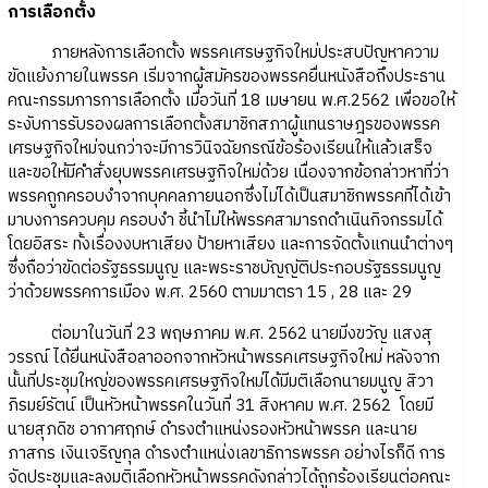
การเลือกตั้ง
ภายหลังการเลือกตั้ง พรรคเศรษฐกิจใหม่ประสบปัญหาความ
ขัดแย้งภายในพรรค เริ่มจากผู้สมัครของพรรคยื่นหนังสือถึงประธาน
คณะกรรมการการเลือกตั้ง เมื่อวันที่ 18 เมษายน พ.ศ.2562 เพื่อขอให้
ระงับการรับรองผลการเลือกตั้งสมาชิกสภาผู้แทนราษฎรของพรรค
เศรษฐกิจใหม่จนกว่าจะมีการวินิจฉัยกรณีข้อร้องเรียนให้แล้วเสร็จ
และขอให้มีคำสั่งยุบพรรคเศรษฐกิจใหม่ด้วย เนื่องจากข้อกล่าวหาที่ว่า
พรรคถูกครอบงำจากบุคคลภายนอกซึ่งไม่ได้เป็นสมาชิกพรรคที่ได้เข้า
มาบงการควบคุม ครอบงำ ชี้นำไม่ให้พรรคสามารถดำเนินกิจกรรมได้
โดยอิสระ ทั้งเรื่องงบหาเสียง ป้ายหาเสียง และการจัดตั้งแกนนำต่างๆ
ซึ่งถือว่าขัดต่อรัฐธรรมนูญ และพระราชบัญญัติประกอบรัฐธรรมนูญ
ว่าด้วยพรรคการเมือง พ.ศ. 2560 ตามมาตรา 15 , 28 และ 29
ต่อมาในวันที่ 23 พฤษภาคม พ.ศ. 2562 นายมิ่งขวัญ แสงสุ
วรรณ์ ได้ยื่นหนังสือลาออกจากหัวหน้าพรรคเศรษฐกิจใหม่ หลังจาก
นั้นที่ประชุมใหญ่ของพรรคเศรษฐกิจใหม่ได้มีมติเลือกนายมนูญ สิวา
ภิรมย์รัตน์ เป็นหัวหน้าพรรคในวันที่ 31 สิงหาคม พ.ศ. 2562 โดยมี
นายสุภดิช อากาศฤกษ์ ดำรงตำแหน่งรองหัวหน้าพรรค และนาย
ภาสกร เงินเจริญกุล ดำรงตำแหน่งเลขาธิการพรรค อย่างไรก็ดี การ
จัดประชุมและลงมติเลือกหัวหน้าพรรคดังกล่าวได้ถูกร้องเรียนต่อคณะ