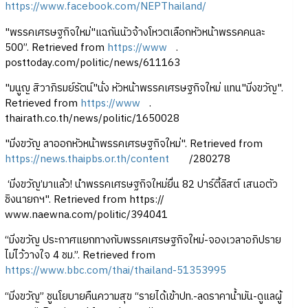
https://www.facebook.com/NEPThailand/
"พรรคเศรษฐกิจใหม่"แฉกันนัวจ้างโหวตเลือกหัวหน้าพรรคคนละ
500”. Retrieved from
https://www
.
posttoday.com/politic/news/611163
"มนูญ สิวาภิรมย์รัตน์"นั่ง หัวหน้าพรรคเศรษฐกิจใหม่ แทน"มิ่งขวัญ".
Retrieved from
https://www
.
thairath.co.th/news/politic/1650028
"มิ่งขวัญ ลาออกหัวหน้าพรรคเศรษฐกิจใหม่". Retrieved from
https://news.thaipbs.or.th/content
/280278
‘มิ่งขวัญ’มาแล้ว! นำพรรคเศรษฐกิจใหม่ยื่น 82 ปาร์ตี้ลิสต์ เสนอตัว
ชิงนายกฯ". Retrieved from https://
www.naewna.com/politic/394041
“มิ่งขวัญ ประกาศแยกทางกับพรรคเศรษฐกิจใหม่-จองเวลาอภิปราย
ไม่ไว้วางใจ 4 ชม.”. Retrieved from
https://www.bbc.com/thai/thailand-51353995
“มิ่งขวัญ” ชูนโยบายคืนความสุข “รายได้เข้าปท.-ลดราคาน้ำมัน-ดูแลผู้