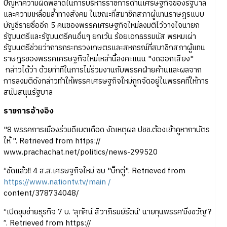
ปัญหาความผิดพลาดในการบริหารราชการด้านเศรษฐกิจของรัฐบาล
และความเหลื่อมล้ำทางสังคม ในขณะที่สมาชิกสภาผู้แทนราษฎรแบบ
บัญชีรายชื่ออีก 5 คนของพรรคเศรษฐกิจใหม่ลงมติไว้วางใจนายก
รัฐมนตรีและรัฐมนตรีคนอื่นๆ ยกเว้น ร้อยเอกธรรมนัส พรหมเผ่า
รัฐมนตรีช่วยว่าการกระทรวงเกษตรและสหกรณ์ที่สมาชิกสภาผู้แทน
ราษฎรของพรรคเศรษฐกิจใหม่เหล่านี้ลงคะแนน "งดออกเสียง"
กล่าวได้ว่า ด้วยท่าทีในการไม่ร่วมงานกับพรรคฝ่ายค้านและผลจาก
การลงมติดังกล่าวทำให้พรรคเศรษฐกิจใหม่ถูกจัดอยู่ในพรรคที่ให้การ
สนับสนุนรัฐบาล
รายการอ้างอิง
"8 พรรคการเมืองร่วมดีเบตเดือด งัดเหตุผล ปชช.ต้องเข้าคูหากาบัตร
ให้ ". Retrieved from https://
www.prachachat.net/politics/news-299520
“ชัดแล้ว!! 4 ส.ส.เศรษฐกิจใหม่ ซบ "บิ๊กตู่". Retrieved from
https://www.nationtv.tv/main /
content/378734048/
“เปิดขุมข่ายธุรกิจ 7 บ. ‘สุทัศน์ สิวาภิรมย์รัตน์’ นายทุนพรรค‘มิ่งขวัญ’?
”. Retrieved from https://