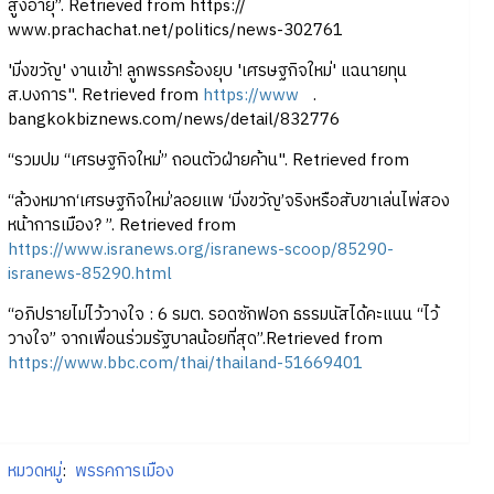
สูงอายุ”. Retrieved from https://
www.prachachat.net/politics/news-302761
'มิ่งขวัญ' งานเข้า! ลูกพรรคร้องยุบ 'เศรษฐกิจใหม่' แฉนายทุน
ส.บงการ". Retrieved from
https://www
.
bangkokbiznews.com/news/detail/832776
“รวมปม “เศรษฐกิจใหม่” ถอนตัวฝ่ายค้าน". Retrieved from
“ล้วงหมาก‘เศรษฐกิจใหม่’ลอยแพ ‘มิ่งขวัญ’จริงหรือสับขาเล่นไพ่สอง
หน้าการเมือง? ”. Retrieved from
https://www.isranews.org/isranews-scoop/85290-
isranews-85290.html
“อภิปรายไม่ไว้วางใจ : 6 รมต. รอดซักฟอก ธรรมนัสได้คะแนน “ไว้
วางใจ” จากเพื่อนร่วมรัฐบาลน้อยที่สุด”.Retrieved from
https://www.bbc.com/thai/thailand-51669401
หมวดหมู่
:
พรรคการเมือง