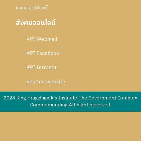
แผนผังเว็บไซด์
สังคมออนไลน์
KPI Webmail
KPI Facebook
KPI Intranet
Related website
2024 King Prajadhipok's Institute The Government Complex
Commemorating All Right Reserved.