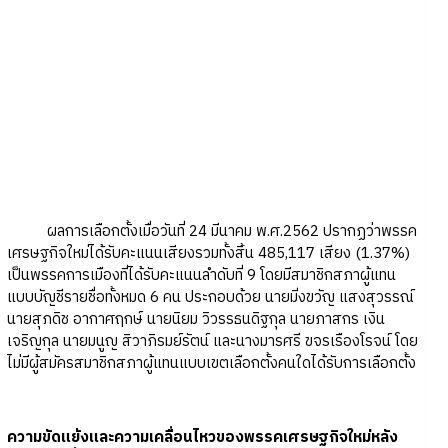
ผลการเลือกตั้งเมื่อวันที่ 24 มีนาคม พ.ศ.2562 ปรากฏว่าพรรค
เศรษฐกิจใหม่ได้รับคะแนนเสียงรวมทั้งสิ้น 485,117 เสียง (1.37%)
เป็นพรรคการเมืองที่ได้รับคะแนนลำดับที่ 9 โดยมีสมาชิกสภาผู้แทน
แบบบัญชีรายชื่อทั้งหมด 6 คน ประกอบด้วย นายมิ่งขวัญ แสงสุวรรณ์
นายสุภดิช อากาศฤกษ์ นายนิยม วิวรรธนดิฐกุล นายภาสกร เงิน
เจริญกุล นายมนูญ สิวาภิรมย์รัตน์ และนางมารศรี ขจรเรืองโรจน์ โดย
ไม่มีผู้สมัครสมาชิกสภาผู้แทนแบบเขตเลือกตั้งคนใดได้รับการเลือกตั้ง
ความขัดแย้งและความเคลื่อนไหวของพรรคเศรษฐกิจใหม่หลัง