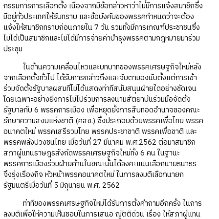
กรรมการการเลือกตั้ง เนื่องจากมีข้อกล่าวหาว่าไม่มีการแจ้งสมาชิกซึ่ง
มีอยู่ทั่วประเทศให้รับทราบ และข้อบังคับของพรรคกำหนดว่าจะต้อง
แจ้งให้สมาชิกทราบก่อนภายใน 7 วัน รวมทั้งมีการเกณฑ์ประชาชนซึ่ง
ไม่ได้เป็นสมาชิกและไม่ได้มีการจ่ายค่าบำรุงพรรคตามกฎหมายมาร่วม
ประชุม
ในด้านความเคลื่อนไหวและบทบาทของพรรคเศรษฐกิจใหม่หลัง
จากเลือกตั้งทั่วไป ได้รับการกล่าวถึงและจับตามองนับตั้งแต่การเข้า
ร่วมจัดตั้งรัฐบาลผสมที่ไม่ได้แสดงท่าทีสนับสนุนฝ่ายใดอย่างชัดเจน
โดยเฉพาะอย่างยิ่งการไม่ไปร่วมการลงนามสัตยาบันร่วมมือจัดตั้ง
รัฐบาลกับ 6 พรรคการเมือง เพื่อหยุดยั้งการสืบทอดอำนาจของคณะ
รักษาความสงบแห่งชาติ (คสช.) ซึ่งประกอบด้วยพรรคเพื่อไทย พรรค
อนาคตใหม่ พรรคเสรีรวมไทย พรรคประชาชาติ พรรคเพื่อชาติ และ
พรรคพลังปวงชนไทย เมื่อวันที่ 27 มีนาคม พ.ศ.2562 ต่อมาสมาชิก
สภาผู้แทนราษฎรสังกัดพรรคเศรษฐกิจใหม่ทั้ง 6 คน ในฐานะ
พรรคการเมืองร่วมฝ่ายค้านในขณะนั้นได้ลงคะแนนเลือกนายธนาธร
จึงรุ่งเรืองกิจ หัวหน้าพรรคอนาคตใหม่ ในการลงมติเลือกนายก
รัฐมนตรีเมื่อวันที่ 5 มิถุนายน พ.ศ. 2562
ท่าทีของพรรคเศรษฐกิจใหม่ได้รับการตั้งคำถามอีกครั้ง ในการ
ลงมติเพื่อให้ความเห็นชอบในการเสนอ ญัตติด่วน เรื่อง ให้สภาผู้แทน