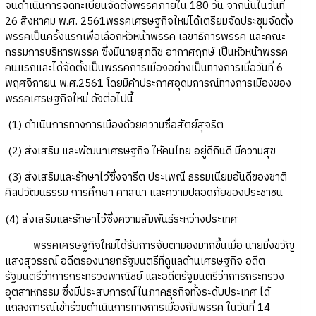
จนดำเนินการจดทะเบียนจัดตั้งพรรคภายใน 180 วัน จากนั้นในวันที่
26 สิงหาคม พ.ศ. 2561พรรคเศรษฐกิจใหม่ได้เตรียมจัดประชุมจัดตั้ง
พรรคเป็นครั้งแรกเพื่อเลือกหัวหน้าพรรค เลขาธิการพรรค และคณะ
กรรมการบริหารพรรค ซึ่งมีนายสุภดิช อากาศฤกษ์ เป็นหัวหน้าพรรค
คนแรกและได้จัดตั้งเป็นพรรคการเมืองอย่างเป็นทางการเมื่อวันที่ 6
พฤศจิกายน พ.ศ.2561 โดยมีคําประกาศอุดมการณ์ทางการเมืองของ
พรรคเศรษฐกิจใหม่ ดังต่อไปนี้
(1) ดําเนินการทางการเมืองด้วยความซื่อสัตย์สุจริต
(2) ส่งเสริม และพัฒนาเศรษฐกิจ ให้คนไทย อยู่ดีกินดี มีความสุข
(3) ส่งเสริมและรักษาไว้ซึ่งจารีต ประเพณี ธรรมเนียมอันดีของชาติ
ศิลปวัฒนธรรม การศึกษา ศาสนา และความปลอดภัยของประชาชน
(4) ส่งเสริมและรักษาไว้ซึ่งความสัมพันธ์ระหว่างประเทศ
พรรคเศรษฐกิจใหม่ได้รับการจับตามองมากขึ้นเมื่อ นายมิ่งขวัญ
แสงสุวรรณ์ อดีตรองนายกรัฐมนตรีที่ดูแลด้านเศรษฐกิจ อดีต
รัฐมนตรีว่าการกระทรวงพาณิชย์ และอดีตรัฐมนตรีว่าการกระทรวง
อุตสาหกรรม ซึ่งมีประสบการณ์ในภาคธุรกิจทั้งระดับประเทศ ได้
แถลงการณ์เข้าร่วมดำเนินการทางการเมืองกับพรรค ในวันที่ 14