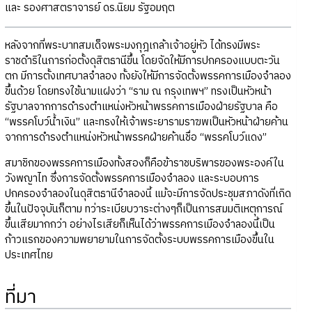
และ รองศาสตราจารย์ ดร.นิยม รัฐอมฤต
หลังจากที่พระบาทสมเด็จพระมงกุฎเกล้าเจ้าอยู่หัว ได้ทรงมีพระ
ราชดำริในการก่อตั้งดุสิตธานีขึ้น โดยจัดให้มีการปกครองแบบตะวัน
ตก มีการตั้งเทศบาลจำลอง ทั้งยังให้มีการจัดตั้งพรรคการเมืองจำลอง
ขึ้นด้วย โดยทรงใช้นามแฝงว่า “ราม ณ กรุงเทพฯ” ทรงเป็นหัวหน้า
รัฐบาลจากการดำรงตำแหน่งหัวหน้าพรรคการเมืองฝ่ายรัฐบาล คือ
“พรรคโบว์น้ำเงิน” และทรงให้เจ้าพระยารามราฆพเป็นหัวหน้าฝ่ายค้าน
จากการดำรงตำแหน่งหัวหน้าพรรคฝ่ายค้านชื่อ “พรรคโบว์แดง”
สมาชิกของพรรคการเมืองทั้งสองก็คือข้าราชบริพารของพระองค์ใน
วังพญาไท ซึ่งการจัดตั้งพรรคการเมืองจำลอง และระบอบการ
ปกครองจำลองในดุสิตธานีจำลองนี้ แม้จะมีการจัดประชุมสภาดังที่เกิด
ขึ้นในปัจจุบันก็ตาม ทว่าระเบียบวาระต่างๆก็เป็นการสมมติเหตุการณ์
ขึ้นเสียมากกว่า อย่างไรเสียก็เห็นได้ว่าพรรคการเมืองจำลองนี้เป็น
ก้าวแรกของความพยายามในการจัดตั้งระบบพรรคการเมืองขึ้นใน
ประเทศไทย
ที่มา