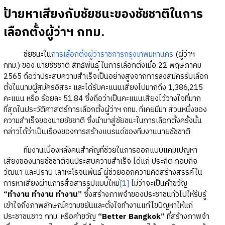
ป้ายหาเสียงกับชัยชนะของชัชชาติในการ
เลือกตั้งผู้ว่าฯ กทม.
ชัยชนะใน
การเลือกตั้งผู้ว่าราชการกรุงเทพมหานคร
(ผู้ว่าฯ
กทม.) ของ นายชัชชาติ สิทธิพันธุ์ ในการเลือกตั้งเมื่อ 22 พฤษภาคม
2565 ถือว่าประสบความสำเร็จเป็นอย่างสูงจากการลงสมัครรับเลือก
ตั้งในนามผู้สมัครอิสระ และได้รับคะแนนเสียงไปมากถึง 1,386,215
คะแนน หรือ ร้อยละ 51.84 ซึ่งถือว่าเป็นคะแนนเสียงไว้วางใจที่มาก
ที่สุดในประวัติศาสตร์การเลือกตั้งผู้ว่าฯ กทม. ที่เคยมีมา ส่วนหนึ่งของ
ความสำเร็จของนายชัชชาติ ซึ่งนำมาสู่ชัยชนะในการเลือกตั้งครั้งนั้น
กล่าวได้ว่าเป็นเรื่องของการสร้างแบรนด์ของทีมงานนายชัชชาติ
ทีมงานเบื้องหลังคนสำคัญที่ช่วยในการออกแบบแคมเปญหา
เสียงของนายชัชชาติจนประสบความสำเร็จ ได้แก่ ประกิต กอบกิจ
วัฒนา และปราบ เลาหะโรจนพันธ์ ผู้ช่วยออกความคิดสร้างสรรค์ใน
การหาเสียงผ่านการสื่อสารรูปแบบใหม่
[1]
ไม่ว่าจะเป็นคำขวัญ
“ทำงาน ทำงาน ทำงาน”
ซึ่งสร้างภาพจำของประชาชนทั่วไปให้รับรู้
เข้าใจถึงภาพลักษณ์ความขยันและตั้งใจทำงานแก้ไขปัญหาให้แก่
ประชาชนชาว กทม. หรือคำขวัญ
“Better Bangkok”
ที่สร้างภาพจำ