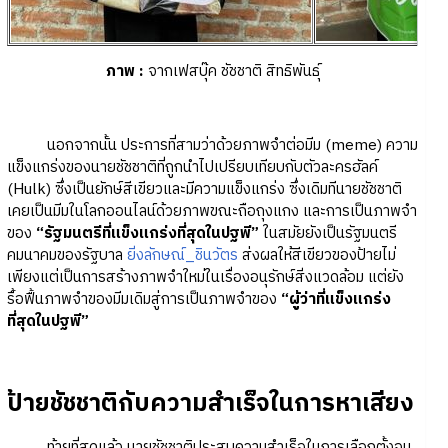
ภาพ
:
จากเฟสบุ๊ค ชัชชาติ สิทธิพันธุ์
นอกจากนั้น ประการที่สามว่าด้วยภาพจำต่อมีม (meme) ความ
แข็งแกร่งของนายชัชชาติที่ถูกนำไปเปรียบเทียบกับตัวละครฮัลค์
(Hulk) ซึ่งเป็นยักษ์สีเขียวและมีความแข็งแกร่ง ซึ่งเดิมทีนายชัชชาติ
เคยเป็นมีมในโลกออนไลน์ด้วยภาพขณะถือถุงแกง และการเป็นภาพจำ
ของ
“รัฐมนตรีที่แข็งแกร่งที่สุดในปฐพี”
ในสมัยยังเป็นรัฐมนตรี
คมนาคมของรัฐบาล
ยิ่งลักษณ์_ชินวัตร
ส่งผลให้สีเขียวของป้ายไม่
เพียงแต่เป็นการสร้างภาพจำใหม่ในเรื่องอนุรักษ์สิ่งแวดล้อม แต่ยัง
รื้อฟื้นภาพจำของมีมเดิมสู่การเป็นภาพจำของ
“ผู้ว่าที่แข็งแกร่ง
ที่สุดในปฐพี”
ป้ายชัชชาติกับความสำเร็จในการหาเสียง
ท้ายที่สุดแล้ว นายชัชชาติประสบความสำเร็จในการเลือกตั้งจน