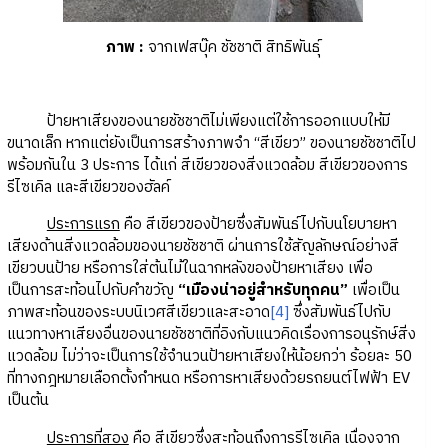
ภาพ
:
จากเฟสบุ๊ค ชัชชาติ สิทธิพันธุ์
ป้ายหาเสียงของนายชัชชาติไม่เพียงแต่ใช้การออกแบบให้มี
ขนาดเล็ก หากแต่ยังเป็นการสร้างภาพจำ “สีเขียว” ของนายชัชชาติไป
พร้อมกันใน 3 ประการ ได้แก่ สีเขียวของสิ่งแวดล้อม สีเขียวของการ
รีไซเคิล และสีเขียวของฮัลค์
ประการแรก
คือ สีเขียวของป้ายซึ่งสัมพันธ์ไปกับนโยบายหา
เสียงด้านสิ่งแวดล้อมของนายชัชชาติ ผ่านการใช้สัญลักษณ์อย่างสี
เขียวบนป้าย หรือการใส่ต้นไม้ในฉากหลังของป้ายหาเสียง เพื่อ
เป็นการสะท้อนไปกับคำขวัญ
“เมืองน่าอยู่สำหรับทุกคน”
เพื่อเป็น
ภาพสะท้อนของระบบนิเวศสีเขียวและสะอาด
[4]
ซึ่งสัมพันธ์ไปกับ
แนวทางหาเสียงอื่นของนายชัชชาติที่อิงกับแนวคิดเรื่องการอนุรักษ์สิ่ง
แวดล้อม ไม่ว่าจะเป็นการใช้จำนวนป้ายหาเสียงให้น้อยกว่า ร้อยละ 50
ที่ทางกฎหมายเลือกตั้งกำหนด หรือการหาเสียงด้วยรถยนต์ไฟฟ้า EV
เป็นต้น
ประการที่สอง
คือ สีเขียวซึ่งสะท้อนถึงการรีไซเคิล เนื่องจาก