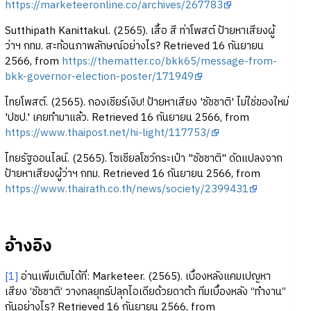
https://marketeeronline.co/archives/267783
Sutthipath Kanittakul. (2565). เสื้อ สี ท่าโพสต์ ป้ายหาเสียงผู้
ว่าฯ กทม. สะท้อนภาพลักษณ์อย่างไร? Retrieved 16 กันยายน
2566, from
https://thematter.co/bkk65/message-from-
bkk-governor-election-poster/171949
ไทยโพสต์. (2565). กองเชียร์เงิบ! ป้ายหาเสียง 'ชัชชาติ' ไม่ใช่ของใหม่
'ปชป.' เคยทำมาแล้ว. Retrieved 16 กันยายน 2566, from
https://www.thaipost.net/hi-light/117753/
ไทยรัฐออนไลน์. (2565). โซเชียลโชว์กระเป๋า "ชัชชาติ" ดัดแปลงจาก
ป้ายหาเสียงผู้ว่าฯ กทม. Retrieved 16 กันยายน 2566, from
https://www.thairath.co.th/news/society/2399431
อ้างอิง
[1]
อ่านเพิ่มเติมได้ที่: Marketeer. (2565). เบื้องหลังแคมเปญหา
เสียง ‘ชัชชาติ’ วางกลยุทธ์ปลุกไอเดียด้วยดาต้า ทีมเบื้องหลัง “ทำงาน”
กันอย่างไร? Retrieved 16 กันยายน 2566, from