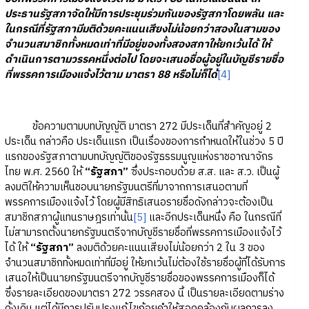
ประธานรัฐสภาจัดให้มีการประชุมร่วมกันของรัฐสภาโดยพลัน และ
ในกรณีที่รัฐสภามีมติด้วยคะแนนเสียงไม่น้อยกว่าสองในสามของ
จำนวนสมาชิกทั้งหมดเท่าที่มีอยู่ของทั้งสองสภาให้ยกเว้นได้ ให้
ดำเนินการตามวรรคหนึ่งต่อไป โดยจะเสนอชื่อผู้อยู่ในบัญชีรายชื่อ
ที่พรรคการเมืองแจ้งไว้ตาม มาตรา 88 หรือไม่ก็ได้
[4]
ข้อความตามบทบัญญัติ มาตรา 272 มีประเด็นที่สำคัญอยู่ 2
ประเด็น กล่าวคือ ประเด็นแรก เป็นเรื่องของการกำหนดให้ในช่วง 5 ปี
แรกของรัฐสภาตามบทบัญญัติของรัฐธรรมนูญแห่งราชอาณาจักร
ไทย พ.ศ. 2560 ให้
“รัฐสภา”
ซึ่งประกอบด้วย ส.ส. และ ส.ว. เป็นผู้
ลงมติให้ความเห็นชอบนายกรัฐมนตรีที่มาจากการเสนอตามที่
พรรคการเมืองแจ้งไว้ โดยผู้มีสิทธิเสนอรายชื่อดังกล่าวจะต้องเป็น
สมาชิกสภาผู้แทนราษฎรเท่านั้น
[5]
และอีกประเด็นหนึ่ง คือ ในกรณีที่
ไม่สามารถตั้งนายกรัฐมนตรีจากบัญชีรายชื่อที่พรรคการเมืองแจ้งไว้
ได้ ให้
“รัฐสภา”
ลงมติด้วยคะแนนเสียงไม่น้อยกว่า 2 ใน 3 ของ
จำนวนสมาชิกทั้งหมดเท่าที่มีอยู่ ให้ยกเว้นไม่ต้องใช้รายชื่อผู้ที่ได้รับการ
เสนอให้เป็นนายกรัฐมนตรีจากบัญชีรายชื่อของพรรคการเมืองก็ได้
ซึ่งรายละเอียดของมาตรา 272 วรรคสอง นี้ เป็นรายละเอียดตามร่าง
ดั้งเดิม แต่ได้มีการปรับปรุงแก้ไขถ้อยคำให้สอดคล้องกับผลการลง