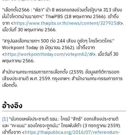
“เลือกตั้ง2566 : “พิธา” นำ 8 พรรคแถลงร่วมตั้งรัฐบาล 313 เสียง
มั่นใจโหวตผ่านนายกฯ.” ThaiPBS (18 พฤษภาคม 2566). เข้าถึง
จาก <
https://www.thaipbs.or.th/news/content/327925
>.
เมื่อวันที่ 30 พฤษภาคม 2566.
“สรุปผลเลือกนายกฯ 500 ต่อ 244 เสียง ดูชัดๆ ใครโหวตใคร.”
Workpoint Today (6 มิถุนายน 2562). เข้าถึงจาก
<
https://workpointtoday.com/votepm62/
>. เมื่อวันที่ 30
พฤษภาคม 2566.
สำนักงานคณะกรรมการการเลือกตั้ง (2559). ข้อมูลสถิติการออก
เสียงประชามติ พ.ศ. 2559. กรุงเทพฯ: สำนักงานคณะกรรมการการ
เลือกตั้ง.
อ้างอิง
[1]
“นับถอยหลังประชามติ รธน.: ใครมี “สิทธิ” ออกเสียงประชามติ
และ “คะแนน” ของใครจะถูกนับ,” ไทยพับลิก้า (3 กรกฎาคม 2559).
เข้าถึงจาก <
https://thaipublica.org/2016/07/referendum-