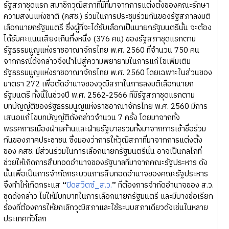
รัฐสภาชุดแรก สมาชิกวุฒิสภาที่มีที่มาจากการแต่งตั้งของคณะรักษา
ความสงบแห่งชาติ (คสช.) ร่วมในการประชุมร่วมกันของรัฐสภาลงมติ
เลือกนายกรัฐมนตรี ซึ่งผู้ที่จะได้รับเลือกเป็นนายกรัฐมนตรีนั้น จะต้อง
ได้รับคะแนนเสียงเกินกึ่งหนึ่ง (376 คน) ของรัฐสภาชุดแรกตาม
รัฐธรรมนูญแห่งราชอาณาจักรไทย พ.ศ. 2560 ที่จำนวน 750 คน
จากกรณีดังกล่าวจึงนำไปสู่ความพยายามในการแก้ไขเพิ่มเติม
รัฐธรรมนูญแห่งราชอาณาจักรไทย พ.ศ. 2560 โดยเฉพาะในส่วนของ
มาตรา 272 เพื่อตัดอำนาจของวุฒิสภาในการลงมติเลือกนายก
รัฐมนตรี ทั้งนี้ในช่วงปี พ.ศ. 2562-2566 ที่มีรัฐสภาชุดแรกตาม
บทบัญญัติของรัฐธรรมนูญแห่งราชอาณาจักรไทย พ.ศ. 2560 มีการ
เสนอแก้ไขบทบัญญัติดังกล่าวจำนวน 7 ครั้ง โดยมาจากทั้ง
พรรคการเมืองฝ่ายค้านและฝ่ายรัฐบาลรวมทั้งมาจากการเข้าชื่อร่วม
กันของภาคประชาชน ซึ่งมองว่าการให้วุฒิสภาที่มาจากการแต่งตั้ง
ของ คสช. มีส่วนร่วมในการเลือกนายกรัฐมนตรีนั้น อาจเป็นกลไกที่
ช่วยให้เกิดการสืบทอดอำนาจของรัฐบาลที่มาจากคณะรัฐประหาร ดัง
นั้นเพื่อเป็นการจำกัดกระบวนการสืบทอดอำนาจของคณะรัฐประหาร
จึงทำให้เกิดกระแส
“
ปิดสวิตซ์_ส.ว.
”
ที่ต้องการจำกัดอำนาจของ ส.ว.
ชุดดังกล่าว ไม่ให้มีบทบาทในการเลือกนายกรัฐมนตรี และมีบางข้อเรียก
ร้องที่ต้องการให้ยกเลิกวุฒิสภาและใช้ระบบสภาเดียวดังเช่นในหลาย
ประเทศทั่วโลก