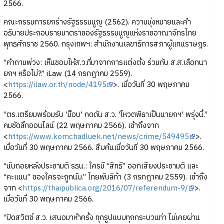
2566.
คณะกรรมการยกร่างรัฐธรรมนูญ (2562). ความมุ่งหมายและคำ
อธิบายประกอบรายมาตราของรัฐธรรมนูญแห่งราชอาณาจักรไทย
พุทธศักราช 2560. กรุงเทพฯ: สำนักงานเลขาธิการสภาผู้แทนราษฎร.
“คำถามพ่วง: เห็นชอบให้ส.ว.ที่มาจากการแต่งตั้ง ร่วมกับ ส.ส.เลือกนา
ยกฯ หรือไม่?.” iLaw (14 กรกฎาคม 2559).
<
https://ilaw.or.th/node/4195
>. เมื่อวันที่ 30 พฤษภาคม
2566.
“ตร.เตรียมพร้อมรับ 'ม็อบ' กดดัน ส.ว. 'โหวตพิธาเป็นนายกฯ' พรุ่งนี้.”
คมชัดลึกออนไลน์ (22 พฤษภาคม 2566). เข้าถึงจาก
<
https://www.komchadluek.net/news/crime/549495
>.
เมื่อวันที่ 30 พฤษภาคม 2566. สืบค้นเมื่อวันที่ 30 พฤษภาคม 2566.
“นับถอยหลังประชามติ รธน.: ใครมี “สิทธิ” ออกเสียงประชามติ และ
“คะแนน” ของใครจะถูกนับ.” ไทยพับลิก้า (3 กรกฎาคม 2559). เข้าถึง
จาก <
https://thaipublica.org/2016/07/referendum-9/
>.
เมื่อวันที่ 30 พฤษภาคม 2566.
“ปิดสวิตช์ ส.ว. เสนอมาห้าครั้ง ทุกรูปแบบทุกกระบวนท่า ไม่เคยผ่าน