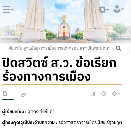
ปิดสวิตซ์ ส.ว. ข้อเรียก
ร้องทางการเมือง
ผู้เรียบเรียง
:
ฐิติกร สังข์แก้ว
ผู้ทรงคุณวุฒิประจำบทความ
:
รองศาสตราจารย์ ดร.นิยม รัฐอมฤต