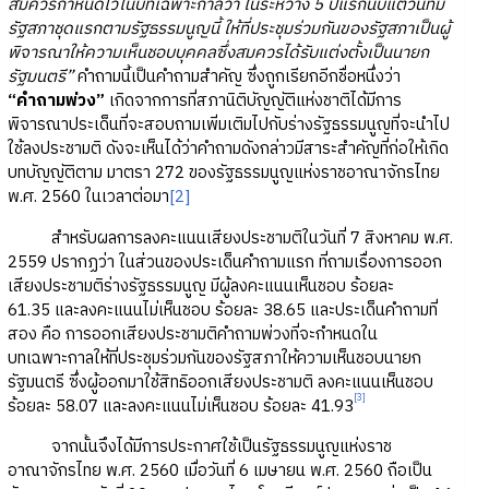
สมควรกำหนดไว้ในบทเฉพาะกาลว่า ในระหว่าง 5 ปีแรกนับแต่วันที่มี
รัฐสภาชุดแรกตามรัฐธรรมนูญนี้ ให้ที่ประชุมร่วมกันของรัฐสภาเป็นผู้
พิจารณาให้ความเห็นชอบบุคคลซึ่งสมควรได้รับแต่งตั้งเป็นนายก
รัฐมนตรี”
คำถามนี้เป็นคำถามสำคัญ ซึ่งถูกเรียกอีกชื่อหนึ่งว่า
“คำถามพ่วง”
เกิดจากการที่สภานิติบัญญัติแห่งชาติได้มีการ
พิจารณาประเด็นที่จะสอบถามเพิ่มเติมไปกับร่างรัฐธรรมนูญที่จะนำไป
ใช้ลงประชามติ ดังจะเห็นได้ว่าคำถามดังกล่าวมีสาระสำคัญที่ก่อให้เกิด
บทบัญญัติตาม มาตรา 272 ของรัฐธรรมนูญแห่งราชอาณาจักรไทย
พ.ศ. 2560 ในเวลาต่อมา
[2]
สำหรับผลการลงคะแนนเสียงประชามติในวันที่ 7 สิงหาคม พ.ศ.
2559 ปรากฏว่า ในส่วนของประเด็นคำถามแรก ที่ถามเรื่องการออก
เสียงประชามติร่างรัฐธรรมนูญ มีผู้ลงคะแนนเห็นชอบ ร้อยละ
61.35 และลงคะแนนไม่เห็นชอบ ร้อยละ 38.65 และประเด็นคำถามที่
สอง คือ การออกเสียงประชามติคำถามพ่วงที่จะกำหนดใน
บทเฉพาะกาลให้ที่ประชุมร่วมกันของรัฐสภาให้ความเห็นชอบนายก
รัฐมนตรี ซึ่งผู้ออกมาใช้สิทธิออกเสียงประชามติ ลงคะแนนเห็นชอบ
[3]
ร้อยละ 58.07 และลงคะแนนไม่เห็นชอบ ร้อยละ 41.93
จากนั้นจึงได้มีการประกาศใช้เป็นรัฐธรรมนูญแห่งราช
อาณาจักรไทย พ.ศ. 2560 เมื่อวันที่ 6 เมษายน พ.ศ. 2560 ถือเป็น