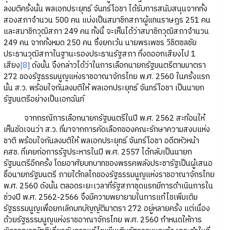
ลงมติครั้งนั้น พลเอกประยุทธ์ จันทร์โอชา ได้รับการสนับสนุนจากทั้ง
สองสภาจำนวน 500 คน แบ่งเป็นสมาชิกสภาผู้แทนราษฎร 251 คน
และสมาชิกวุฒิสภา 249 คน ทั้งนี้ จะเห็นได้ว่าสมาชิกวุฒิสภาจำนวน
249 คน จากทั้งหมด 250 คน ซึ่งยกเว้น นายพรเพชร วิชิตชลชัย
ประธานวุฒิสภาในฐานะรองประธานรัฐสภา ที่งดออกเสียงไป 1
เสียง
[8]
ดังนั้น จึงกล่าวได้ว่าในการเลือกนายกรัฐมนตรีตามมาตรา
272 ของรัฐธรรมนูญแห่งราชอาณาจักรไทย พ.ศ. 2560 ในครั้งแรก
นั้น ส.ว. พร้อมใจกันลงมติให้ พลเอกประยุทธ์ จันทร์โอชา เป็นนายก
รัฐมนตรีอย่างเป็นเอกฉันท์
จากกรณีการเลือกนายกรัฐมนตรีในปี พ.ศ. 2562 สะท้อนให้
เห็นชัดเจนว่า ส.ว. ที่มาจากการคัดเลือกของคณะรักษาความสงบแห่ง
ชาติ พร้อมใจกันลงมติให้ พลเอกประยุทธ์ จันทร์โอชา อดีตหัวหน้า
คสช. ที่เคยก่อการรัฐประหารในปี พ.ศ. 2557 ได้กลับเป็นนายก
รัฐมนตรีอีกครั้ง โดยอาศัยบทบาทของพรรคพลังประชารัฐเป็นผู้เสนอ
ชื่อนายกรัฐมนตรี ภายใต้กลไกของรัฐธรรมนูญแห่งราชอาณาจักรไทย
พ.ศ. 2560 ดังนั้น ตลอดระยะเวลาที่รัฐสภาชุดแรกมีการดำเนินการใน
ช่วงปี พ.ศ. 2562-2566 จึงมีความพยายามในการแก้ไขเพิ่มเติม
รัฐธรรมนูญเพื่อยกเลิกบทบัญญัติมาตรา 272 อยู่หลายครั้ง แต่เนื่อง
ด้วยรัฐธรรมนูญแห่งราชอาณาจักรไทย พ.ศ. 2560 กำหนดให้การ