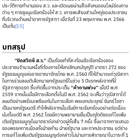
ประวัติการทำงานของ ส.ว. และเปิดเผยผ่านสื่อสังคมออนไลน์ช่องทาง
ต่าง ๆ การชุมนุมเรียกร้องให้ ส.ว. เคารพเสียงส่วนใหญ่ของประชาชน
ที่บริเวณด้านหน้าอาคารรัฐสภา เมื่อวันที่ 23 พฤษภาคม พ.ศ. 2566
เป็นต้น
[15]
บทสรุป
“ปิดสวิตซ์ ส.ว.”
เป็นถ้อยคำที่สะท้อนข้อเรียกร้องของ
ประชาชนจำนวนหนึ่งที่ต้องการให้ยกเลิกบทบัญญัติ มาตรา 272 ของ
รัฐธรรมนูญแห่งราชอาณาจักรไทย พ.ศ. 2560 ที่ให้อำนาจแก่วุฒิสภา
ในการร่วมลงมติเลือกนายกรัฐมนตรีในช่วง 5 ปีแรกหลังจากที่มี
รัฐสภาชุดแรก ซึ่งเกิดขึ้นจากประเด็น
“คำถามพ่วง”
เมื่อปี พ.ศ.
2559 จากนั้นเมื่อมีการเลือกตั้งในปี พ.ศ. 2562 จะเห็นว่าวุฒิสภาได้
ลงมติอย่างพร้อมเพรียงกันในการเลือก พลเอกประยุทธ์ จันทร์โอชา
เป็นนายกรัฐมนตรี ทำให้หลังจากนั้นเริ่มมีการเรียกร้องอย่างต่อเนื่อง
นับตั้งแต่ปี พ.ศ. 2562 โดยมีความพยายามยื่นเป็นญัตติขอแก้ไขเพิ่ม
เติมรัฐธรรมนูญในมาตราดังกล่าวอยู่ทั้งสิ้น 7 ครั้ง ซึ่งมาจากการเสนอ
ของพรรคการเมืองทั้งฝ่ายค้าน ฝ่ายรัฐบาล และภาคประชาชน แต่ร่าง
การแก้ไขเพิ่มเติมรัฐธรรมนูญดังกล่าวไม่ผ่านการพิจารณาในวาระที่ 1