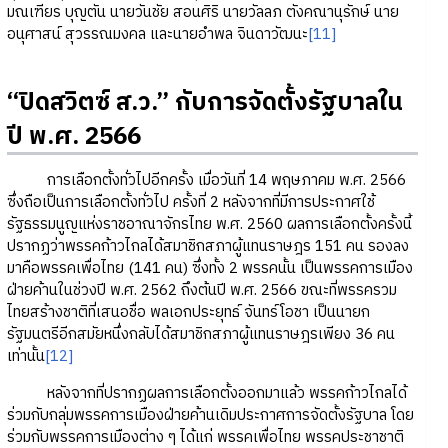
มณเฑียร บุญตัน นายวันชัย สอนศิริ นายวัลลภ ตังคณานุรักษ์ นาย
อนุศาสน์ สุวรรณมงคล และนายอำพล จินดาวัฒนะ
[11]
“ปิดสวิตซ์ ส.ว.” กับการจัดตั้งรัฐบาลใน
ปี พ.ศ. 2566
การเลือกตั้งทั่วไปอีกครั้ง เมื่อวันที่ 14 พฤษภาคม พ.ศ. 2566
ซึ่งถือเป็นการเลือกตั้งทั่วไป ครั้งที่ 2 หลังจากที่มีการประกาศใช้
รัฐธรรมนูญแห่งราชอาณาจักรไทย พ.ศ. 2560 ผลการเลือกตั้งครั้งนี้
ปรากฏว่าพรรคก้าวไกลได้สมาชิกสภาผู้แทนราษฎร 151 คน รองลง
มาคือพรรคเพื่อไทย (141 คน) ซึ่งทั้ง 2 พรรคนั้น เป็นพรรคการเมือง
ฝ่ายค้านในช่วงปี พ.ศ. 2562 ถึงต้นปี พ.ศ. 2566 ขณะที่พรรครวม
ไทยสร้างชาติที่เสนอชื่อ พลเอกประยุทธ์ จันทร์โอชา เป็นนายก
รัฐมนตรีอีกสมัยหนึ่งกลับได้สมาชิกสภาผู้แทนราษฎรเพียง 36 คน
เท่านั้น
[12]
หลังจากที่ปรากฏผลการเลือกตั้งออกมาแล้ว พรรคก้าวไกลได้
ร่วมกับกลุ่มพรรคการเมืองฝ่ายค้านเดิมประกาศการจัดตั้งรัฐบาล โดย
ร่วมกับพรรคการเมืองต่าง ๆ ได้แก่ พรรคเพื่อไทย พรรคประชาชาติ