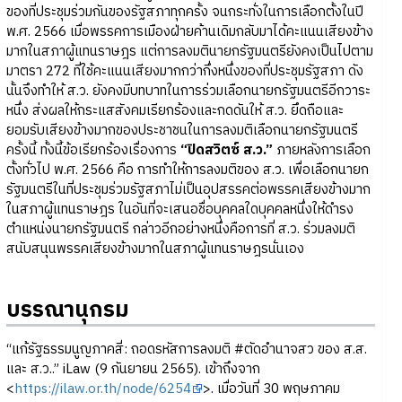
ของที่ประชุมร่วมกันของรัฐสภาทุกครั้ง จนกระทั่งในการเลือกตั้งในปี
พ.ศ. 2566 เมื่อพรรคการเมืองฝ่ายค้านเดิมกลับมาได้คะแนนเสียงข้าง
มากในสภาผู้แทนราษฎร แต่การลงมตินายกรัฐมนตรียังคงเป็นไปตาม
มาตรา 272 ที่ใช้คะแนนเสียงมากกว่ากึ่งหนึ่งของที่ประชุมรัฐสภา ดัง
นั้นจึงทำให้ ส.ว. ยังคงมีบทบาทในการร่วมเลือกนายกรัฐมนตรีอีกวาระ
หนึ่ง ส่งผลให้กระแสสังคมเรียกร้องและกดดันให้ ส.ว. ยึดถือและ
ยอมรับเสียงข้างมากของประชาชนในการลงมติเลือกนายกรัฐมนตรี
ครั้งนี้ ทั้งนี้ข้อเรียกร้องเรื่องการ
“ปิดสวิตซ์ ส.ว.”
ภายหลังการเลือก
ตั้งทั่วไป พ.ศ. 2566 คือ การทำให้การลงมติของ ส.ว. เพื่อเลือกนายก
รัฐมนตรีในที่ประชุมร่วมรัฐสภาไม่เป็นอุปสรรคต่อพรรคเสียงข้างมาก
ในสภาผู้แทนราษฎร ในอันที่จะเสนอชื่อบุคคลใดบุคคลหนึ่งให้ดำรง
ตำแหน่งนายกรัฐมนตรี กล่าวอีกอย่างหนึ่งคือการที่ ส.ว. ร่วมลงมติ
สนับสนุนพรรคเสียงข้างมากในสภาผู้แทนราษฎรนั่นเอง
บรรณานุกรม
“แก้รัฐธรรมนูญภาคสี่: ถอดรหัสการลงมติ #ตัดอำนาจสว ของ ส.ส.
และ ส.ว..” iLaw (9 กันยายน 2565). เข้าถึงจาก
<
https://ilaw.or.th/node/6254
>. เมื่อวันที่ 30 พฤษภาคม