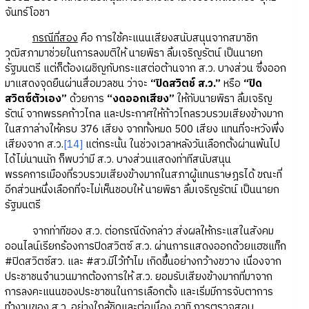
จันทร์โอชา
กรณีที่สอง
คือ การใช้คะแนนเสียงสนับสนุนจากสมาชิก
วุฒิสภามาช่วยในการลงมติให้ นายพิธา ลิ้มเจริญรัตน์ เป็นนายก
รัฐมนตรี แต่ก็ต้องเผชิญกับกระแสต่อต้านจาก ส.ว. บางส่วน ซึ่งออก
มาแสดงจุดยืนผ่านสื่อมวลชน ว่าจะ
“ปิดสวิตช์ ส.ว.”
หรือ
“ปิด
สวิตซ์ตัวเอง”
ด้วยการ
“งดออกเสียง”
ให้กับนายพิธา ลิ้มเจริญ
รัตน์ จากพรรคก้าวไกล และประกาศให้ก้าวไกลรวบรวมเสียงข้างมาก
ในสภาล่างให้ครบ 376 เสียง จากทั้งหมด 500 เสียง แทนที่จะหวังพึ่ง
เสียงจาก ส.ว.
[14]
แต่กระนั้น ในช่วงเวลาหลังวันเลือกตั้งผ่านพ้นไป
ได้ไม่นานนัก ก็พบว่ามี ส.ว. บางส่วนแสดงท่าทีสนับสนุน
พรรคการเมืองที่รวบรวมเสียงข้างมากในสภาผู้แทนราษฎรได้ ขณะที่
อีกส่วนหนึ่งเลือกที่จะไม่เห็นชอบให้ นายพิธา ลิ้มเจริญรัตน์ เป็นนายก
รัฐมนตรี
จากท่าทีของ ส.ว. ต่อกรณีดังกล่าว ส่งผลให้กระแสในสังคม
ออนไลน์เรียกร้องการปิดสวิตซ์ ส.ว. ผ่านการแสดงออกด้วยแฮชแท็ก
#ปิดสวิตซ์สว. และ #สว.มีไว้ทำไม เกิดขึ้นอย่างกว้างขวาง เนื่องจาก
ประชาชนจำนวนมากต้องการให้ ส.ว. ยอมรับเสียงข้างมากที่มาจาก
การลงคะแนนของประชาชนในการเลือกตั้ง และเริ่มมีการจับตาการ
ทำงานของ ส.ว. อย่างใกล้ชิดและต่อเนื่อง อาทิ การตรวจสอบ