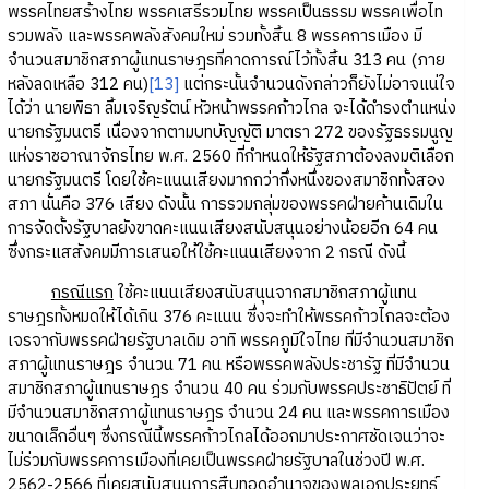
พรรคไทยสร้างไทย พรรคเสรีรวมไทย พรรคเป็นธรรม พรรคเพื่อไท
รวมพลัง และพรรคพลังสังคมใหม่ รวมทั้งสิ้น 8 พรรคการเมือง มี
จำนวนสมาชิกสภาผู้แทนราษฎรที่คาดการณ์ไว้ทั้งสิ้น 313 คน (ภาย
หลังลดเหลือ 312 คน)
[13]
แต่กระนั้นจำนวนดังกล่าวก็ยังไม่อาจแน่ใจ
ได้ว่า นายพิธา ลิ้มเจริญรัตน์ หัวหน้าพรรคก้าวไกล จะได้ดำรงตำแหน่ง
นายกรัฐมนตรี เนื่องจากตามบทบัญญัติ มาตรา 272 ของรัฐธรรมนูญ
แห่งราชอาณาจักรไทย พ.ศ. 2560 ที่กำหนดให้รัฐสภาต้องลงมติเลือก
นายกรัฐมนตรี โดยใช้คะแนนเสียงมากกว่ากึ่งหนึ่งของสมาชิกทั้งสอง
สภา นั่นคือ 376 เสียง ดังนั้น การรวมกลุ่มของพรรคฝ่ายค้านเดิมใน
การจัดตั้งรัฐบาลยังขาดคะแนนเสียงสนับสนุนอย่างน้อยอีก 64 คน
ซึ่งกระแสสังคมมีการเสนอให้ใช้คะแนนเสียงจาก 2 กรณี ดังนี้
กรณีแรก
ใช้คะแนนเสียงสนับสนุนจากสมาชิกสภาผู้แทน
ราษฎรทั้งหมดให้ได้เกิน 376 คะแนน ซึ่งจะทำให้พรรคก้าวไกลจะต้อง
เจรจากับพรรคฝ่ายรัฐบาลเดิม อาทิ พรรคภูมิใจไทย ที่มีจำนวนสมาชิก
สภาผู้แทนราษฎร จำนวน 71 คน หรือพรรคพลังประชารัฐ ที่มีจำนวน
สมาชิกสภาผู้แทนราษฎร จำนวน 40 คน ร่วมกับพรรคประชาธิปัตย์ ที่
มีจำนวนสมาชิกสภาผู้แทนราษฎร จำนวน 24 คน และพรรคการเมือง
ขนาดเล็กอื่นๆ ซึ่งกรณีนี้พรรคก้าวไกลได้ออกมาประกาศชัดเจนว่าจะ
ไม่ร่วมกับพรรคการเมืองที่เคยเป็นพรรคฝ่ายรัฐบาลในช่วงปี พ.ศ.
2562-2566 ที่เคยสนับสนุนการสืบทอดอำนาจของพลเอกประยุทธ์