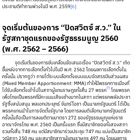
ประชามติคำถามพ่วงในปี พ.ศ. 2559
[6]
จุดเริ่มต้นของการ “ปิดสวิตซ์ ส.ว.” ใน
รัฐสภาชุดแรกของรัฐธรรมนูญ 2560
(พ.ศ. 2562 – 2566)
จุดเริ่มต้นของการขับเคลื่อนข้อเสนอเรื่อง “ปิดสวิตซ์ ส.ว.” เกิด
ขึ้นหลังจากการเลือกตั้งทั่วไปในปี พ.ศ. 2562 โดยผลการเลือกตั้งใน
ครั้งนั้น ปรากฏว่า ภายใต้ระบบเลือกตั้งแบบแบบจัดสรรปันส่วนผสม
(Mixed Member Apportionment: MMA) ทำให้มีพรรคการเมืองที่
[7]
ได้รับเลือกตั้งเข้าไปในสภาผู้แทนราษฎรทั้งสิ้น 27 พรรค
โดยพรรค
เพื่อไทยเป็นพรรคที่มีคะแนนเสียงข้างมากในสภา แต่พรรคพลังประชา
รัฐซึ่งสนับสนุน พลเอกประยุทธ์ จันทร์โอชา เป็นนายกรัฐมนตรี ได้เป็น
พรรคแกนนำในการจัดตั้งรัฐบาล โดยการลงมติเลือกนายกรัฐมนตรี
ครั้งนั้นถือเป็นการลงมติตามมาตรา 272 ของรัฐธรรมนูญแห่งราช
อาณาจักรไทย พ.ศ. 2560 เป็นครั้งแรก ซึ่งมีสมาชิกของทั้งสองสภา
รวมทั้งสิ้น 748 คน แต่มีสมาชิกมาร่วมประชุม 747 คน แบ่งเป็นสมาชิก
วุฒิสภา 250 คน และสมาชิกสภาผู้แทนราษฎร 497 คน โดยผลการ