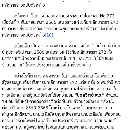
หลักการร่างฉบับดังกล่าว
ครั้งที่หก
เป็นการยื่นของภาคประชาชน นำโดยกลุ่ม No 272
เมื่อวันที่ 7 กันยายน พ.ศ. 2565 เสนอร่างแก้ไขที่ยกเลิกมาตรา 272
ทั้งมาตรา ซึ่งผลการลงมติของที่ประชุมร่วมกันของรัฐสภามีมติไม่รับ
หลักการร่างฉบับดังกล่าว
[10]
ครั้งที่เจ็ด
เป็นการยื่นของกลุ่มพรรคการเมืองฝ่ายค้าน เมื่อวันที่
8 กุมภาพันธ์ พ.ศ. 2566 เสนอร่างแก้ไขที่ยกเลิกมาตรา 272 ทั้ง
มาตรา แต่เนื่องจากเป็นช่วงปลายสมัย ส.ส. และ ส.ว. ไม่เข้าประชุม
จำนวนมากทำให้การประชุมต้องล่มลงในครั้งดังกล่าว
อย่างไรก็ตาม หากพิจารณาในการลงมติร่างแก้ไขเพิ่มเติม
รัฐธรรมนูญเกี่ยวกับการยกเลิก มาตรา 272 แต่ละครั้ง จะพบว่ามี ส.ว.
ที่ลงมติรับหลักการร่างแก้รัฐธรรมนูญที่เสนอให้ตัดอำนาจวุฒิสภาใน
การเลือกนายกรัฐมนตรีหรือที่เรียกว่ายอม
“ปิดสวิตซ์ ส.ว.”
จำนวน
14 คน ที่รับหลักการดังกล่าวติดต่อกันมาแล้วอย่างน้อย 4 ครั้ง นับ
ตั้งแต่ปี พ.ศ. 2563-2565 ได้แก่ นายไกรสิทธิ์ ตันติศิรินทร์ นาย
คำนูณ สิทธิสมาน นายเฉลิมชัย บุญยะลีพรรณ นายเฉลิมชัย เฟื่องคอน
นายเนาวรัตน์ พงษ์ไพบูลย์ นางประภาศรี สุฉันทบุตร นายประมนต์
สุธีวงศ์ คุณหญิงพรทิพย์ โรจนสุนันท์ นายพิศาล มาณวพัฒน์ นาย