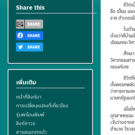
ชีวิตเบื้องต
Share this
ชื่อ เปี้ยน 
ราช อำเภอเมื
ในด้านการศึก
ด้วยว่าที่บ้า
เรียนคณะวิศว
ศึกษาจบเป็น
วิศวกรรมศาสต
ณรงค์เดช
ชีวิตที่เข้า
เพิ่มเติม
ตั้งพรรคพลังใ
ว่าการการเคห
หน้าที่ลิงก์มา
นายกรัฐมนตรี 
การเปลี่ยนแปลงที่เกี่ยวโยง
เมื่อมีการเลื
รุ่นพร้อมพิมพ์
อุตสาหกรรม 
เว้นว่างจากส
ลิงก์ถาวร
อำนวย วีรวรร
สารสนเทศหน้า