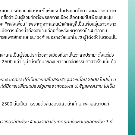
ผู้บุกเบิก บริษัทอนามัยภัณฑ์แห่งแรกในประเทศไทย และผลิตกระดาษ
่อว่าเป็นผู้ร่วมก่อตั้งพรรคการเมืองเลือดใหม่กับเพื่อนรุ่นหนุ่ม
พรรค "พลังเพื่อน" เพราะดูจากแกนนำสำคัญก็เป็นเพื่อนรุ่นราวคราว
เป็นนักการเมืองน้ำดีลงสนามเลือกตั้งหลังเหตุการณ์ 14 ตุลาคม
ือนายแพทย์กระแส ชนะวงศ์ หมอรางวัลแมกไซไซ ผู้โด่งดังในตอนนั้น
คยเป็นผู้ร่วมประท้วงการเมืองที่เขาเห็นว่าสกปรกมาตั้งแต่ยัง
ปี 2500 แล้ว ผู้นำนักศึกษาของมหาวิทยาลัยธรรมศาสตร์รุ่นนั้น คือ
ระเภทและได้เป็นนายกสโมสรนิสิตจุฬาฯเมื่อปี 2500 ในปีนั้น นิ
 จนได้มีการเปลี่ยนแปลงรัฐบาลจากจอมพล ป.พิบูลสงคราม ไปเป็น
500 นั้นเป็นการรวมตัวกันของนิสิตนักศึกษาหลายสถาบันที่
มหาวิทยาลัยเพียง 4 และวิทยาลัยเทคนิคทุ่งมหาเมฆอีกเพียง 1 ที่