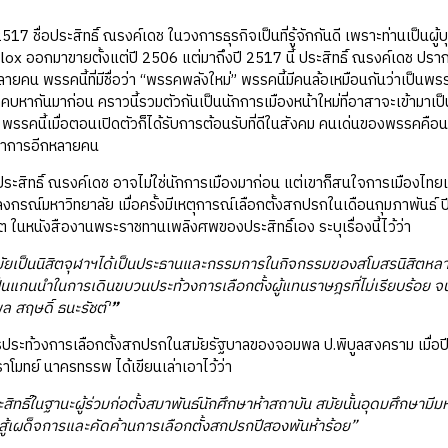
 ชื่อประสิทธิ์ ณรงค์เดช ในวงการธุรกิจเป็นที่รู้จักกันดี เพราะท่านเป็น
llox ออกมาขายตั้งแต่ปี 2506 แต่มาถึงปี 2517 นี้ ประสิทธิ์ ณรงค์เดช ปรากฏชื
ลายคน พรรคนี้ที่มีชื่อว่า “พรรคพลังใหม่” พรรคนี้มีคนล้อเหมือนกันว่าเป็น
้จักคบหากันมาก่อน คราวนี้รวมตัวกันเป็นนักการเมืองหน้าใหม่ที่อาสาจะเข้ามา
 พรรคนี้เมื่อตอนเปิดตัวก็ได้รับการต้อนรับที่ดีในสังคม คนเด่นของพรรคค
ิชาการอีกหลายคน
ิทธิ์ ณรงค์เดช อาจไม่ใช่นักการเมืองมาก่อน แต่เขาก็สนใจการเมืองไทยและเ
ลงกรณ์มหาวิทยาลัย เมื่อครั้งมีเหตุการณ์เลือกตั้งสกปรกในเดือนกุมภาพันธ์ 
ชิต ในหนังสืองานพระราชทานเพลิงศพของประสิทธิ์เอง ระบุเรื่องนี้ไว้ว่า
สมัยเป็นนิสิตจุฬาฯได้เป็นประธานและกรรมการในกิจกรรมของสโมสรนิสิตหลายป
ป็นแกนนำในการเดินขบวนประท้วงการเลือกตั้งผู้แทนราษฎรที่ไม่เรียบร้อย
 สฤษดิ์ ธนะรัชต์'
”
ท้วงการเลือกตั้งสกปรกในสมัยรัฐบาลของจอมพล ป.พิบูลสงคราม เมื่อปี 2
ราโมทย์ นาครทรรพ ได้เขียนเล่าเอาไว้ว่า
ะสิทธิ์ในฐานะผู้ร่วมก่อตั้งสมาพันธ์นักศึกษาห้าสถาบัน สมัยนั้นอุดมศึกษามี
สู้เผด็จการและคัดค้านการเลือกตั้งสกปรกปีสองพันห้าร้อย”