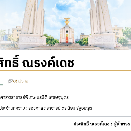
ิทธิ์ ณรงค์เดช
อภิปราย
ง : ศาสตราจารย์พิเศษ นรนิติ เศรษฐบุตร
ฒิประจำบทความ : รองศาสตราจารย์ ดร.นิยม รัฐอมฤต
ประสิทธิ์ ณรงค์เดช : ผู้นำพรร