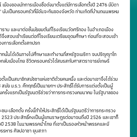
ืองของนักการเมืองชื่อดังมาตั้งแต่มีการเลือกตั้งปี 2476 มีบิดา
นับเป็นครอบครัวที่มีอันจะกินของจังหวัด ท่านเกิดที่บ้านถนนพรหม
าบ และมาต่อชั้นมัธยมต้นที่โรงเรียนวัดศรีทอง ในอำเภอเมือง
ดีจึงสอบเข้าเรียนต่อที่โรงเรียนเตรียมอุดมศึกษา ก่อนที่จะสอบเข้า
้วงการเลือกตั้งสกปรก
กนั้นได้เดินทางไปศึกษาและทำงานที่สหรัฐอเมริกา จบปริญญาโท
งกลับเมืองไทย ชีวิตครอบครัวได้สมรสกับศาสตราจารย์เกษรี
ตั้งเป็นสมาชิกสมัชชาแห่งชาติด้วยคนหนึ่ง และต่อมาเขาจึงได้ร่วม
มัย ม.ร.ว. คึกฤทธิ์เป็นนายกฯ ประสิทธิ์ได้รับการแต่งตั้งเป็นผู้
องครั้งแรกเป็นรัฐมนตรีช่วยว่าการกระทรวงคมนาคม ในรัฐบาลของ
นะเลือกตั้ง ครั้งนี้ทำให้ประสิทธิ์ได้เป็นรัฐมนตรีว่าการกระทรวง
2523 ประสิทธิ์คงเป็นผู้แทนราษฎรต่อมาจนถึงปี 2526 และเขาก็
ั้งปี 2538 ในนามพรรคนำไทย ที่เขาเป็นรองหัวหน้าพรรคและมี
ฯบรรหาร ศิลปอาชา ยุบสภา