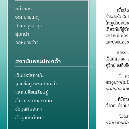
หน้าหลัก
เมื่อปี 2517
ชำระยี่ห้อ Ce
จดหมายเหตุ
ใหญ่ด้วยกันห
ปรับปรุงล่าสุด
เดียวกันที่รู
สุ่มหน้า
2516 นั่นเอง
และยังมีนักว
จดหมายข่าว
ที่จริง ประส
เป็นนิสิตจุฬา
สถาบันพระปกเกล้า
สุวิทย์ เผดิม
เว็บไซต์สถาบัน
“ ...
สิตจุฬาฯได้เ
ฐานข้อมูลพระปกเกล้า
ยุคสมัยจอมพล
แลกเปลี่ยนเรียนรู้
ที่มีการประ
ข่าวสารจากสถาบัน
สำคัญ ดังที่ป
ข้อมูลศิษย์เก่า
“...ปร
ข้อมูลนักศึกษา
รวมตัวกันต่อ