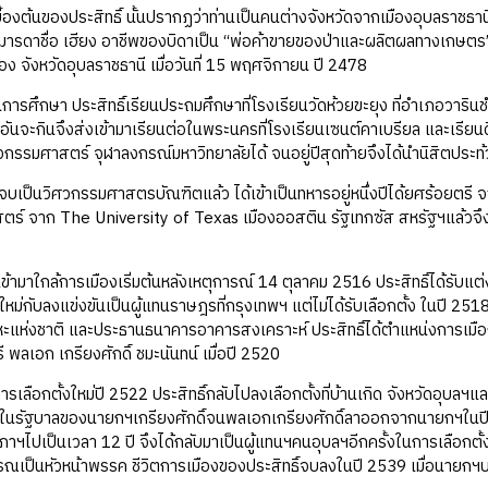
้นของประสิทธิ์ นั้นปรากฏว่าท่านเป็นคนต่างจังหวัดจากเมืองอุบลราชธานี เม
และมารดาชื่อ เฮียง อาชีพของบิดาเป็น “พ่อค้าขายของป่าและผลิตผลทางเกษตร” 
อง จังหวัดอุบลราชธานี เมื่อวันที่ 15 พฤศจิกายน ปี 2478
ษา ประสิทธิ์เรียนประถมศึกษาที่โรงเรียนวัดห้วยขะยุง ที่อำเภอวารินชำร
นมีอันจะกินจึงส่งเข้ามาเรียนต่อในพระนครที่โรงเรียนเซนต์คาเบรียล และเรียน
กรรมศาสตร์ จุฬาลงกรณ์มหาวิทยาลัยได้ จนอยู่ปีสุดท้ายจึงได้นำนิสิตประท
วิศวกรรมศาสตรบัณฑิตแล้ว ได้เข้าเป็นทหารอยู่หนึ่งปีได้ยศร้อยตรี จา
ร์ จาก The University of Texas เมืองออสติน รัฐเทกซัส สหรัฐฯแล้วจึ
มาใกล้การเมืองเริ่มต้นหลังเหตุการณ์ 14 ตุลาคม 2516 ประสิทธิ์ได้รับแต่ง
หม่กับลงแข่งขันเป็นผู้แทนราษฎรที่กรุงเทพฯ แต่ไม่ได้รับเลือกตั้ง ในปี 2518 ส
ะแห่งชาติ และประธานธนาคารอาคารสงเคราะห์ ประสิทธิ์ได้ตำแหน่งการเมื
พลเอก เกรียงศักดิ์ ชมะนันทน์ เมื่อปี 2520
อกตั้งใหม่ปี 2522 ประสิทธิ์กลับไปลงเลือกตั้งที่บ้านเกิด จังหวัดอุบลฯและช
ในรัฐบาลของนายกฯเกรียงศักดิ์จนพลเอกเกรียงศักดิ์ลาออกจากนายกฯในปี 
ภาฯไปเป็นเวลา 12 ปี จึงได้กลับมาเป็นผู้แทนฯคนอุบลฯอีกครั้งในการเลือกต
ณเป็นหัวหน้าพรรค ชีวิตการเมืองของประสิทธิ์จบลงในปี 2539 เมื่อนายก