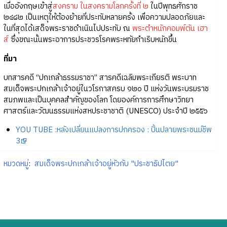
เมื่ออังกฤษเข้าสู่
สงคราม ในสงครามโลกครั้งที่ ๒
ในปีพุทธศักราช
๒๔๘๒ เป็นเหตุให้ต้องย้ายที่ประทับหลายครั้ง เพื่อความปลอดภัยและ
ในที่สุดได้เสด็จพระราชดำเนินไปประทับ ณ
พระตำหนักคอมพ์ตัน เฮา
ส์
ซึ่งขณะนั้นพระอาการประชวรโรคพระหทัยกำเริบหนักขึ้น
ที่มา
บทสารคดี “ปกเกล้าธรรมราชา” สารคดีเฉลิมพระเกียรติ พระบาท
สมเด็จพระปกเกล้าเจ้าอยู่ในวโรกาสครบ ๑๒๐ ปี แห่งวันพระบรมราช
สมภพและเป็นบุคคลสำคัญของโลก โดยองค์การการศึกษาวิทยา
ศาสตร์และวัฒนธรรมแห่งสหประชาชาติ (UNESCO) ประจำปี ๒๕๕๖
YOU TUBE :หลังเปลี่ยนแปลงการปกครอง : ปั้นปลายพระชนม์ชีพ
3
หมวดหมู่
:
สมเด็จพระปกเกล้าเจ้าอยู่หัวกับ "ประชาธิปไตย"