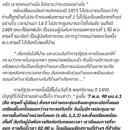
หรือ เราทุกคนต่างนิ่ง ไม่ทราบว่าจะตอบอย่างไร ”
หลังเปลี่ยนแปลงการปกครองปี 2475 ได้ประมาณเดือนกว่าๆ
ท่านก็ถูกย้ายไปประจำกองพันทหารราบที่ 2 ไม่ได้รุ่งเรืองหรือตกต่ำแต่
อย่างใด เวลาผ่านมา 14 ปี ไม่ปรากฏบทบาทอะไรที่เด่นชัด จนถึงปี
2489 ขณะที่มียศพันโท เป็นรองผู้บังคับการกรมทหารราบที่ 1 ที่มี พ.อ.
สฤษดิ์ ธนะรัชต์ เป็นผู้บังคับการกรม ปรากฏว่าตอนบ่ายของวันหนึ่ง
พ.อ.สฤษดิ์ ได้เรียกไปพบที่บ้าน
“ เรียกฉันไปที่บ้าน และชวนฉันทำการรัฐประหารโดยบอกให้
ทราบว่าทหารในกรุงเทพฯ ทุกหน่วยพร้อมแล้ว คืนนี้อาจมีการประชุม
หรือพบปะกันเป็นครั้งสุดท้ายและเป็นการแน่นอนที่ร้านอาหารเกีย
กกายหลังกระทรวงกลาโหม ฉันตกลงรับร่วมด้วยและพร้อมเสมอ
ตอนหัวค่ำเราไปชิมลางกันที่ร้านค้าเกียกกาย ...”
การรัฐประหารครั้งนี้มีขึ้นในวันที่ 8 พฤศจิกายน ปี 2490
บัญญัติได้เข้าร่วมอย่างเต็มใจ ท่านเล่าว่า
“ รุ่งขึ้น '
7 พ.ย. 90 ผบ.ร.1
(คือ สฤษดิ์-ผู้เขียน) สั่งทหารจ่ายกระสุนจริงและลูกระเบิดทั้งหมด
เตรียมขึ้นรถโดยบอกว่าเราจะรบกับเจ๊ก วันนั้นมีการประชุมนาย
ทหารชั้นหัวหน้าหน่วยทั้งหมด (ร.พัน.1,2,3) และสั่งเตรียมพร้อม
เต็มที่ ฉันกับผู้บังคับการติดต่อกันตลอดเวลา เรามีแผนการที่จะ
ออก การคืนนี้เวลา 02.00 น. โดยมีแผนยึดสถานที่ต่างๆ ที่สำคัญ