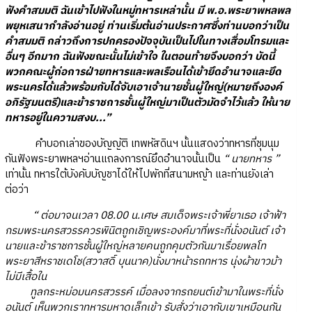
ฟังคำสมมติ ฉันเข้าไปฟังในหมู่ทหารเหล่านั้น มี พ.อ.พระยาพหลพล
พยุหเสนากำลังอ่านอยู่ ท่านเริ่มต้นอ่านประกาศซึ่งท่านบอกว่าเป็น
คำสมมติ กล่าวถึงการปกครองปัจจุบันเป็นไปในทางเสื่อมโทรมและ
อื่นๆ อีกมาก ฉันฟังขณะนั้นไม่เข้าใจ ในตอนท้ายจึงบอกว่า บัดนี้
พวกคณะผู้ก่อการฝ่ายทหารและพลเรือนได้เข้ายึดอำนาจและยึด
พระนครได้แล้วพร้อมกับได้จับเอาเจ้านายชั้นผู้ใหญ่(หมายถึงองค์
อภิรัฐมนตรี)และข้าราชการชั้นผู้ใหญ่มาเป็นตัวมัดจำไว้แล้ว ให้นาย
ทหารอยู่ในความสงบ...”
คำบอกเล่าของบัญญัติ เทพหัสดินฯ นั้นแสดงว่าทหารที่ชุมนุม
กันฟังพระยาพหลฯอ่านแถลงการณ์ยึดอำนาจนั้นเป็น
“ นายทหาร ”
เท่านั้น ทหารใต้บังคับบัญชาได้ให้ไปพักที่สนามหญ้า และท่านยังเล่า
ต่อว่า
“ ต่อมาจนเวลา 08.00 น.เศษ สมเด็จพระเจ้าพี่ยาเธอ เจ้าฟ้า
กรมพระนครสวรรควรพินิตถูกเชิญพระองค์มาที่พระที่นั่งอนันต์ เจ้า
นายและข้าราชการชั้นผู้ใหญ่หลายคนถูกคุมตัวกันมาเรื่อยพลโท
พระยาสีหราชเดโช(สวาสดิ์ บุนนาค)นั่งมาหน้ารถทหาร นุ่งผ้าขาวม้า
ไม่มีเสื้อใน
ทูลกระหม่อมนครสวรรค์ เมื่อลงจากรถยนต์เข้ามาในพระที่นั่ง
อนันต์ เห็นพวกเราทหารมหาดเล็กเข้า รับสั่งว่าเอากับเขาเหมือนกัน