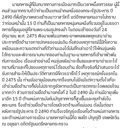
นายทหารผู้ที่มีบทบาททางการเมืองมากเป็นเวลาหนึ่งทศวรรษ ผู้นี้
คนส่วนมากทราบดีว่าท่านเป็นแกนนำคนหนี่งของคณะรัฐประหาร ปี
2490 ที่ล้มรัฐบาลหลวงธำรงนาวาสวัสดิ์ แต่อีกหลายคนอาจไม่ทราบ
ว่าก่อนหน้านั้น 15 ปี ท่านก็เป็นนายทหารหนุ่มคนหนี่งที่รวมอยู่ในบรรดา
ทหารที่ชุมนุมอยู่ที่ลานพระบรมรูปทรงม้า ในตอนเช้าของวันที่ 24
มิถุนายน พ.ศ. 2475 ฟังนายพันเอกพระยาพหลพลพยุหเสนาอ่าน
ประกาศยึดอำนาจการปกครองแผ่นดิน ทั้งสองเหตุการณ์นี้มีทั้งความ
เหมือนและความแตกต่างที่ตัวท่านเองได้บันทึกเล่าเอาไว้ให้คนรุ่นหลัง
ได้ทราบและพิจารณาบทบาทของท่านในฐานะนายทหารที่เข้ามาพัวพัน
กับการเมือง เรื่องเล่าอย่างนี้ คนรุ่นหลังน่าจะชื่นชมและหามาอ่านจะได้
ทราบที่มาและที่ไปของเหตุการณ์ได้รอบด้าน ข้อเท็จจริงที่นำเสนอจะได้
รับการชำระให้เป็นประวัติศาสตร์ที่ควรจารึกไว้ เหตุการณ์ครั้งแรกใน
ปี 2475 นั้น ท่านยังอายุน้อยบทบาทจึงแทบไม่มีแม้แต่ความตั้งใจที่จะ
เข้าร่วมยึดอำนาจก็ยังไม่ปรากฏชัดหากแต่เป็นการตกกระไดพลอยโจน
มากกว่า ส่วนการร่วมยึดอำนาจครั้งที่ 2 ในปี 2490 นั้น ท่านมีอายุเพิ่ม
มาอีก 15 ปี ตำแหน่งการบังคับบัญชาทหารก็สูงขึ้นและคุมกำลังใน
พระนคร จึงเข้าร่วมยึดอำนาจโดยมีเจตจำนงที่แน่นอน ดังนั้นต่อมา
หลังการรัฐประหาร ปี 2490 ท่านจึงเจริญรุ่งเรืองทั้งตำแหน่งทางทหาร
และตำแหน่งทางการเมือง นายทหารท่านนี้คือ พลโท บัญญัติ เทพหัสดิน
ณ อยุธยา อดีตรัฐมนตรีหลายกระทรวง