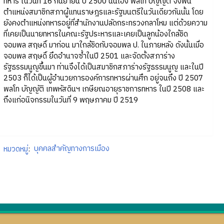
ทหาร ในวันที่ 16 กันยายน ปี 2500 นั่นเอง พลโท บัญญัติ จึงพ้น
ตำแหน่งสมาชิกสภาผู้แทนราษฎรและรัฐมนตรีในวันเดียวกันนั้น โดย
ยังคงตำแหน่งทหารอยู่ที่สำนักงานปลัดกระทรวงกลาโหม แต่ด้วยความ
ที่เคยเป็นนายทหารในคณะรัฐประหารและเคยเป็นลูกน้องใกล้ชิด
จอมพล สฤษดิ์ มาก่อน มาใกล้ชิดกับจอมพล ป. ในภายหลัง ดังนั้นเมื่อ
จอมพล สฤษดิ์ ยึดอำนาจซ้ำในปี 2501 และจัดตั้งสภาร่าง
รัฐธรรมนูญขึ้นมา ท่านจึงได้เป็นสมาชิกสภาร่างรัฐธรรมนูญ และในปี
2503 ก็ได้เป็นผู้อำนวยการองค์การทหารผ่านศึก อยู่จนถึง ปี 2507
พลโท บัญญัติ เทพหัสดินฯ เกษียณอายุราชการทหาร ในปี 2508 และ
ถึงแก่อนิจกรรมในวันที่ 9 พฤษภาคม ปี 2519
หมวดหมู่
:
บุคคลสำคัญทางการเมือง