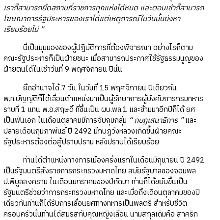
เราก็สามารถยึดสถานที่ราชการทุกแห่งได้หมด และตอนเช้าก็สามารถ
โฆษณาการรัฐประหารของเราได้แต่เหตุการณ์ในวันนั้นยังหา
เรียบร้อยไม่ ”
นี่เป็นมุมมองของผู้ปฏิบัติการที่ต้องพิจารณา อย่างไรก็ตาม
คณะรัฐประหารก็เป็นฝ่ายชนะ เมื่อสามารถประกาศใช้รัฐธรรมนูญของ
ฝ่ายตนได้ในเช้าวันที่ 9 พฤศจิกายน ปีนั้น
ยึดอำนาจได้ 7 วัน ในวันที่ 15 พฤศจิกายน ปีเดียวกัน
พ.ท.บัญญัติก็ได้เลื่อนตำแหน่งมาเป็นผู้รักษาการผู้บังคับการกรมทหาร
ราบที่ 1 แทน พ.อ.สฤษดิ์ ที่ขึ้นเป็น ผบ.พล.1 และข้ามมาอีกปีก็ได้ ยศ
เป็นพันเอก ในเดือนตุลาคมมีการจับกุมกลุ่ม
“ กบฏเสนาธิการ ”
และ
ปลายเดือนกุมภาพันธ์ ปี 2492 มีกบฏวังหลวงเกิดขึ้นฝ่ายคณะ
รัฐประหารต้องต่อสู้ปราบปราม หลังปราบได้เรียบร้อย
ท่านได้ตำแหน่งทางการเมืองครั้งแรกในเดือนมิถุนายน ปี 2492
เป็นรัฐมนตรีสั่งราชการกระทรวงมหาดไทย สมัยรัฐบาลของจอมพล
ป.พิบูลสงคราม ในเดือนมกราคมของปีถัดมา ท่านก็ได้ขยับขึ้นเป็น
รัฐมนตรีช่วยว่าการกระทรวงมหาดไทย และเมื่อถึงเดือนตุลาคมของปี
เดียวกันท่านก็ได้รับการเลื่อนยศทางทหารเป็นพลตรี สำหรับชีวิต
ครอบครัวนั้นท่านได้สมรสกับคุณหญิงเลื่อน นามสกุลเดิมคือ สาคริก