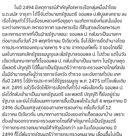
ในปี 2494 มีเหตุการณ์สำคัญคือทหารเรือกลุ่มหนึ่งนำโดย
น.ต.มนัส จารุภา ได้จี้จับตัวนายกรัฐมนตรี จอมพล ป.พิบูลสงคราม ลง
เรือไปคุมตัวไว้ในเรือรบหลวงศรีอยุธยา จนเกิดการยิงกันสนั่นเมือง
ระหว่างทหารบก ทหารอากาศ และทหารเรือ ที่สิ้นสุดลงโดยทหารบก
และทหารอากาศที่เป็นฝ่ายรัฐบาลชนะ จอมพล ป. กลับมาเป็นนายกฯ
ต่อมาจนถึงวันที่ 29 พฤศจิกายน ปีเดียวกัน จึงได้มีการยึดอำนาจโดย
การประกาศของคณะนายทหาร 9 นาย จากกองทัพทั้ง 3 ของไทยที่มี
ผลในการยกเลิกรัฐธรรมนูญและล้มรัฐบาลจอมพล ป. ไปด้วย แต่ในวัน
เดียวกันคณะทหารก็ตั้งจอมพล ป. กลับเข้ามาเป็นนายกฯ ในรัฐบาลชุด
นี้พลตรี บัญญัติ ได้ขึ้นมาเป็นรัฐมนตรีว่าการกระทรวงมหาดไทยที่สมัย
นั้นมีอำนาจคุมทั้งผู้ว่าราชการจังหวัด ตำรวจ และอัยการทั่วประเทศ
ถึงปี 2495 ได้มีการประกาศใช้รัฐธรรมนูญ พ.ศ. 2475 แก้ไขเพิ่มเติม
พ.ศ. 2495 แล้วจึงจัดให้มีการเลือกตั้งทั่วไป หลังเลือกตั้ง จอมพล ป.
ยังได้กลับเข้ามาเป็นนายกรัฐมนตรี และพลตรี บัญญัติ ก็ยังอยู่ร่วม
รัฐบาล และยังได้เลื่อนยศทางทหารขึ้นเป็นพลโทในวันที 4 พฤษภาคม ปี
2496 อันเป็นยศสูงสุดของทางทหารของท่าน ครั้นถึงวันที่ 12
ธันวาคม ปีเดียวกัน บทบาททางการเมืองของท่านก็ลดลงมาบ้าง เพราะ
ต้องย้ายออกจากกระทรวงมหาดไทยที่สำคัญมากไปเป็นรัฐมนตรี
ว่าการกระทรวงคมนาคมมีสำคัญน้อยกว่า และในเดือนเมษายน ปี
2499 ก็ได้พ้นจากรัฐมนตรีว่าการกระทรวงคมนาคม เลื่อนขึ้นไปเป็น