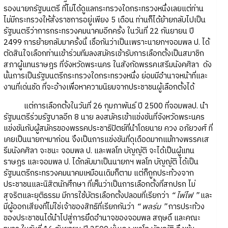
รองนายกรัฐมนตรี ที่ไม่ได้ดูแลกระทรวงใดกระทรวงหนึ่งเลยแต่ท่าน
ไม่มีกระทรวงให้สั่งราชการอยู่เพียง 5 เดือน ท่านก็ได้ย้ายกลับไปเป็น
รัฐมนตรีว่าการกระทรวงคมนาคมอีกครั้ง ในวันที่ 22 กันยายน ปี
2499 การย้ายกลับมาครั้งนี้ เชื่อกันว่าเป็นเพราะนายกฯจอมพล ป. ได้
ตัดสินใจเลือกท่านเข้าร่วมทีมลงสมัครเข้ารับการเลือกตั้งเป็นสมาชิก
สภาผู้แทนราษฎร ที่จังหวัดพระนคร ในสังกัดพรรคเสรีมนังคศิลา ดัง
นั้นการเป็นรัฐมนตรีกระทรวงใดกระทรวงหนึ่ง ย่อมมีอำนาจหน้าที่และ
งานที่เด่นชัด ที่จะอ้างเพื่อหาความนิยมจากประชาชนผู้เลือกตั้งได้
แต่การเลือกตั้งในวันที่ 26 กุมภาพันธ์ ปี 2500 ที่จอมพลป. นำ
รัฐมนตรีร่วมรัฐบาลอีก 8 นาย ลงสมัครเข้าแข่งขันที่จังหวัดพระนคร
แข่งขันกับผู้สมัครของพรรคประชาธิปัตย์ที่นำโดยนาย ควง อภัยวงศ์ ที่
เคยเป็นนายกฯมาก่อน จึงเป็นการแข่งขันที่ดุเดือดมากแม้ทางพรรคเส
รีมนังคศิลา จะชนะ จอมพล ป. และพลโท บัญญัติ จะได้เป็นผู้แทน
ราษฎร และจอมพล ป. ได้กลับมาเป็นนายกฯ พลโท บัญญัติ ได้เป็น
รัฐมนตรีกระทรวงคมนาคมเหมือนเดิมก็ตาม แต่ก็ถูกประท้วงจาก
ประชาชนและนิสิตนักศึกษา ที่เห็นว่าเป็นการเลือกตั้งที่สกปรก ไม่
สุจริตและยุติธรรม มีการใช้บัตรเลือกตั้งปลอมที่เรียกว่า
“ ไพ่ไฟ ”
และ
มีผู้ออกเสียงที่ไม่ใช่เจ้าของสิทธิที่เรียกกันว่า
“ พลร่ม ”
การประท้วง
ของประชาชนได้นำไปสู่การยึดอำนาจของจอมพล สฤษดิ์ และคณะ