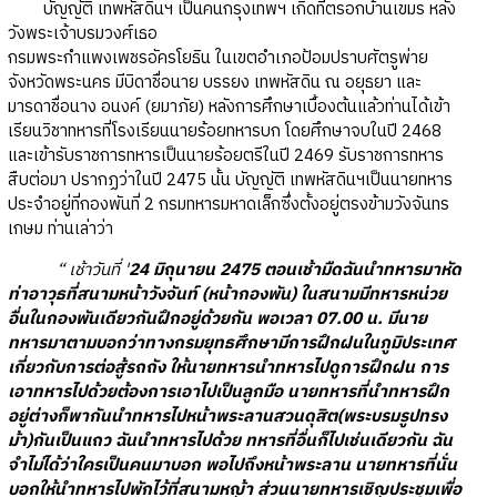
บัญญัติ เทพหัสดินฯ เป็นคนกรุงเทพฯ เกิดที่ตรอกบ้านเขมร หลัง
วังพระเจ้าบรมวงศ์เธอ
กรมพระกำแพงเพชรอัครโยธิน ในเขตอำเภอป้อมปราบศัตรูพ่าย
จังหวัดพระนคร มีบิดาชื่อนาย บรรยง เทพหัสดิน ณ อยุธยา และ
มารดาชื่อนาง อนงค์ (ยมาภัย) หลังการศึกษาเบื้องต้นแล้วท่านได้เข้า
เรียนวิชาทหารที่โรงเรียนนายร้อยทหารบก โดยศึกษาจบในปี 2468
และเข้ารับราชการทหารเป็นนายร้อยตรีในปี 2469 รับราชการทหาร
สืบต่อมา ปรากฏว่าในปี 2475 นั้น บัญญัติ เทพหัสดินฯเป็นนายทหาร
ประจำอยู่ที่กองพันที่ 2 กรมทหารมหาดเล็กซึ่งตั้งอยู่ตรงข้ามวังจันทร
เกษม ท่านเล่าว่า
“ เช้าวันที่ '
24 มิถุนายน 2475 ตอนเช้ามืดฉันนำทหารมาหัด
ท่าอาวุธที่สนามหน้าวังจันท์ (หน้ากองพัน) ในสนามมีทหารหน่วย
อื่นในกองพันเดียวกันฝึกอยู่ด้วยกัน พอเวลา 07.00 น. มีนาย
ทหารมาตามบอกว่าทางกรมยุทธศึกษามีการฝึกฝนในภูมิประเทศ
เกี่ยวกับการต่อสู้รถถัง ให้นายทหารนำทหารไปดูการฝึกฝน การ
เอาทหารไปด้วยต้องการเอาไปเป็นลูกมือ นายทหารที่นำทหารฝึก
อยู่ต่างก็พากันนำทหารไปหน้าพระลานสวนดุสิต(พระบรมรูปทรง
ม้า)กันเป็นแถว ฉันนำทหารไปด้วย ทหารที่อื่นก็ไปเช่นเดียวกัน ฉัน
จำไม่ได้ว่าใครเป็นคนมาบอก พอไปถึงหน้าพระลาน นายทหารที่นั่น
บอกให้นำทหารไปพักไว้ที่สนามหญ้า ส่วนนายทหารเชิญประชุมเพื่อ