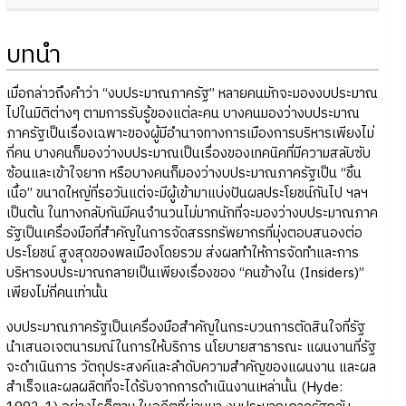
บทนำ
เมื่อกล่าวถึงคำว่า “งบประมาณภาครัฐ” หลายคนมักจะมองงบประมาณ
ไปในมิติต่างๆ ตามการรับรู้ของแต่ละคน บางคนมองว่างบประมาณ
ภาครัฐเป็นเรื่องเฉพาะของผู้มีอำนาจทางการเมืองการบริหารเพียงไม่
กี่คน บางคนก็มองว่างบประมาณเป็นเรื่องของเทคนิคที่มีความสลับซับ
ซ้อนและเข้าใจยาก หรือบางคนก็มองว่างบประมาณภาครัฐเป็น “ชิ้น
เนื้อ” ขนาดใหญ่ที่รอวันแต่จะมีผู้เข้ามาแบ่งปันผลประโยชน์กันไป ฯลฯ
เป็นต้น ในทางกลับกันมีคนจำนวนไม่มากนักที่จะมองว่างบประมาณภาค
รัฐเป็นเครื่องมือที่สำคัญในการจัดสรรทรัพยากรที่มุ่งตอบสนองต่อ
ประโยชน์ สูงสุดของพลเมืองโดยรวม ส่งผลทำให้การจัดทำและการ
บริหารงบประมาณกลายเป็นเพียงเรื่องของ “คนข้างใน (Insiders)”
เพียงไม่กี่คนเท่านั้น
งบประมาณภาครัฐเป็นเครื่องมือสำคัญในกระบวนการตัดสินใจที่รัฐ
นำเสนอเจตนารมณ์ในการให้บริการ นโยบายสาธารณะ แผนงานที่รัฐ
จะดำเนินการ วัตถุประสงค์และลำดับความสำคัญของแผนงาน และผล
สำเร็จและผลผลิตที่จะได้รับจากการดำเนินงานเหล่านั้น (Hyde: