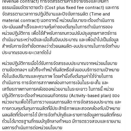
revenue contract) การจัดสรรตามค่าใช้จ่ายจริงและให้มีค่า
ธรรมเนียมอัตราตายตัว (Cost plus fixed fee contract) และการ
จัดสรรตามเวลาการปฏิบัติงานและปัจจัยการผลิต (Time and
material contract) นอกจากนี้ หน่วยนโยบายจะต้องดำเนินการ
ประเมินผลสำเร็จและความคุ้มค่าของต้นทุนในการดำเนินการของ
หน่วยปฏิบัติการ เพื่อใช้สำหรับการทบทวนปรับปรุงยุทธศาสตร์การ
ดำเนินงานระหว่างปีและเมื่อสิ้นปีงบประมาณ และเพื่อนำไปเป็นข้อมูล
สำหรับการจัดทำข้อตกลงว่าด้วยผลผลิต-งบประมาณในการจัดทำงบ
ประมาณรอบระยะเวลาถัดไป
หน่วยปฏิบัติการเมื่อได้รับการจัดสรรงบประมาณจากหน่วยนโยบาย
ตามข้อตกลงฯ แล้วก็จะทำหน้าที่ผลิตหรือส่งมอบบริการตามเป้าหมาย
ทั้งในเชิงปริมาณและคุณภาพ โดยคำนึงถึงต้นทุนค่าใช้จ่ายในการ
ดำเนินการ การจัดการสภาพคล่องทางการเงินในระยะสั้น และ
เสถียรภาพทางการคลังของหน่วยงานในระยะยาว ในการนี้ หน่วย
ปฏิบัติการจะต้องกำหนดแผนกิจกรรม (Activity-based plan) ของ
หน่วยงานเพื่อใช้ในการวางแผนการผลิต การจัดสรรงบประมาณ และ
การควบคุมต้นทุนการผลิตที่มีประสิทธิภาพและสอดคล้องกับเป้าหมาย
ผลผลิตที่ต้องการได้ มีการจัดทำบัญชีและรายการข้อมูลการผลิตที่ครบ
ถ้วนได้มาตรฐานที่กรมบัญชีกลางกำหนด มีการตรวจสอบและรายงาน
ผลการดำเนินการต่อหน่วยนโยบาย