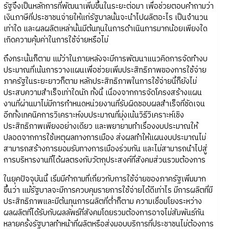
รัฐจึงเป็นหลักการที่พัฒนาเพิ่มขึ้นในระยะต่อมา เพื่อช่วยตอบคำถามว่า
เงินภาษีที่ประชาชนจ่ายให้แก่รัฐบาลนั้นจะนำไปผลิตอะไร เป็นจำนวน
เท่าใด และผลผลิตเหล่านั้นมีต้นทุนในการดำเนินการมากน้อยเพียงใด
เกิดความคุ้มค่าในการใช้จ่ายหรือไม่
ถึงกระนั้นก็ตาม แม้ว่าในภายหลังจะมีการพัฒนาแนวคิดการจัดทำงบ
ประมาณที่เน้นการวางแผนเพื่อช่วยเพิ่มประสิทธิภาพของการใช้จ่าย
ภาครัฐในระยะยาวก็ตาม หลักประสิทธิภาพในการใช้จ่ายนี้ก็ยังไม่
ประสบความสำเร็จเท่าใดนัก ทั้งนี้ เนื่องจากการจัดโครงสร้างแผน
งานที่ผ่านมาไม่มีการกำหนดหน่วยงานที่รับผิดชอบผลสำเร็จที่ชัดเจน
อีกทั้งเทคนิคการวิเคราะห์งบประมาณที่มุ่งเน้นวิธีวิเคราะห์เชิง
ประสิทธิภาพเพียงอย่างเดียว และพยายามทำเรื่องงบประมาณให้
ปลอดจากการใช้เหตุผลทางการเมือง ส่งผลทำให้แผนงบประมาณไม่
สามารถสร้างการยอมรับทางการเมืองร่วมกัน และไม่สามารถนำไปสู่
การบริหารงานที่ได้ผลตรงกับวัตถุประสงค์ที่สังคมส่วนรวมต้องการ
ในยุคปัจจุบันนี้ เริ่มมีคำถามที่เกี่ยวกับการใช้จ่ายของภาครัฐเพิ่มมาก
ขึ้นว่า แม้รัฐบาลจะมีการควบคุมรายการใช้จ่ายได้ดีเท่าไร มีการผลิตที่มี
ประสิทธิภาพและมีต้นทุนการผลิตที่ต่ำก็ตาม ความเชื่อมโยงระหว่าง
ผลผลิตที่ได้รับกับผลลัพธ์ที่สังคมโดยรวมต้องการอาจไม่สัมพันธ์กัน
หลายครั้งรัฐบาลทำหน้าที่ผลิตหรือส่งมอบบริการที่ประชาชนไม่ต้องการ