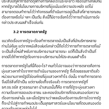
ประสบปัญหาการขาดดุลทางการคลังได้ในระยะยาว หรือในทางกลับกัน
หากรัฐบาลใช้นโยบายการบริหารที่มุ่งเน้นแต่ความประหยัด แต่ไม่
สามารถตอบคำถามได้ว่ากิจกรรมที่ดำเนินการอยู่เป็นสิ่งที่สาธารณชน
ต้องการหรือไม่ ฯลฯ เป็นต้น สิ่งนี้ก็มิอาจเรียกได้ว่าการดำเนินการดัง
กล่าวประสบผลสำเร็จเช่นกัน
3.2 การตลาดภาครัฐ
แนวคิดเรื่องภาครัฐจะต้องทำการตลาดนับเป็นสิ่งที่นักบริหารหลาย
ท่านไม่คุ้นหู แต่จากหนังสือเล่มดังกล่าวนี้ถือได้ว่าการทำการตลาดที่แม้
จะเป็นสิ่งใหม่สำหรับการบริหารงานสาธารณะ แต่ก็เป็นสิ่งจำเป็นที่
ขาดมิได้ถ้าหากรัฐต้องการจะบริหารงานให้ประสบผลสำเร็จ
การตลาดภาครัฐในที่นี้คืออะไร? คนทั่วไปอาจมองว่าการตลาดคือการ
มุ่งแสวงหากำไรจากการดำเนินงานของภาครัฐ ซึ่งโดยธรรมชาติแล้ว
หน่วยงานภาครัฐมิใช่องค์กรที่มุ่งแสวงหากำไร ดังนั้น การทำการตลาด
จึงมิใช่สิ่งที่จำเป็น แต่ตามข้อเท็จจริงแล้ว การตลาดภาครัฐที่
รศ.ดร.จรัส สุวรรณมาลา นำเสนอนั้นก็คือ การที่รัฐจะมุ่งแสวงหา
ความต้องการของประชาชน และคอยจัดบริการที่ตอบสนองต่อความ
ต้องการเหล่านั้น และเมื่อรัฐทราบว่าพลเมืองต้องการบริการใดจากรัฐ
ก็จะนำไปสู่การกำหนดประเด็นยุทธศาสตร์และนโยบายที่ตอบสนองต่อ
ความต้องการเหล่านั้นได้