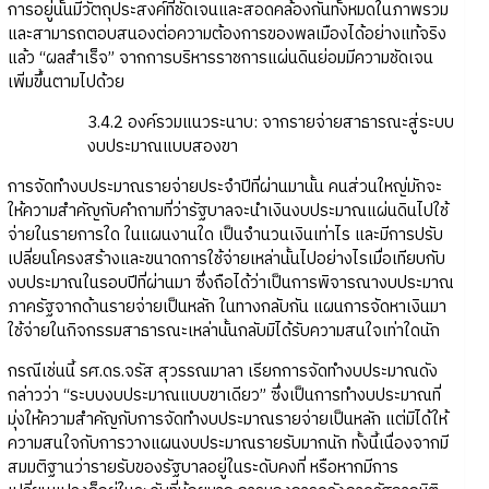
การอยู่นั้นมีวัตถุประสงค์ที่ชัดเจนและสอดคล้องกันทั้งหมดในภาพรวม
และสามารถตอบสนองต่อความต้องการของพลเมืองได้อย่างแท้จริง
แล้ว “ผลสำเร็จ” จากการบริหารราชการแผ่นดินย่อมมีความชัดเจน
เพิ่มขึ้นตามไปด้วย
3.4.2 องค์รวมแนวระนาบ: จากรายจ่ายสาธารณะสู่ระบบ
งบประมาณแบบสองขา
การจัดทำงบประมาณรายจ่ายประจำปีที่ผ่านมานั้น คนส่วนใหญ่มักจะ
ให้ความสำคัญกับคำถามที่ว่ารัฐบาลจะนำเงินงบประมาณแผ่นดินไปใช้
จ่ายในรายการใด ในแผนงานใด เป็นจำนวนเงินเท่าไร และมีการปรับ
เปลี่ยนโครงสร้างและขนาดการใช้จ่ายเหล่านั้นไปอย่างไรเมื่อเทียบกับ
งบประมาณในรอบปีที่ผ่านมา ซึ่งถือได้ว่าเป็นการพิจารณางบประมาณ
ภาครัฐจากด้านรายจ่ายเป็นหลัก ในทางกลับกัน แผนการจัดหาเงินมา
ใช้จ่ายในกิจกรรมสาธารณะเหล่านั้นกลับมิได้รับความสนใจเท่าใดนัก
กรณีเช่นนี้ รศ.ดร.จรัส สุวรรณมาลา เรียกการจัดทำงบประมาณดัง
กล่าวว่า “ระบบงบประมาณแบบขาเดียว” ซึ่งเป็นการทำงบประมาณที่
มุ่งให้ความสำคัญกับการจัดทำงบประมาณรายจ่ายเป็นหลัก แต่มิได้ให้
ความสนใจกับการวางแผนงบประมาณรายรับมากนัก ทั้งนี้เนื่องจากมี
สมมติฐานว่ารายรับของรัฐบาลอยู่ในระดับคงที่ หรือหากมีการ