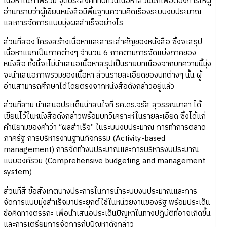
เนื้อหาในภาพรวม จุดประสงค์ที่ทบทวนเนื้อหาส่วนนี้ก็เพื่อต้องการให้ผู้
อ่านทราบว่าผู้เขียนหนังสือมีพื้นฐานความคิดเรื่องระบบงบประมาณ
และการจัดการแบบมุ่งผลสำเร็จอย่างไร
ส่วนที่สอง โครงสร้างเนื้อหาและสาระสำคัญของหนังสือ ซึ่งจะสรุป
เนื้อหาแยกเป็นภาคต่างๆ จำนวน 6 ภาคตามการจัดแบ่งภาคของ
หนังสือ ทั้งนี้จะไม่นำเสนอเนื้อหาสรุปเป็นรายบทเนื่องจากบทความนี้มุ่ง
จะนำเสนอภาพรวมของเนื้อหา ส่วนรายละเอียดของบทต่างๆ นั้น ผู้
อ่านสามารถศึกษาได้โดยตรงจากหนังสือดังกล่าวอยู่แล้ว
ส่วนที่สาม นำเสนอประเด็นน่าสนใจที่ รศ.ดร.จรัส สุวรรณมาลา ได้
เขียนไว้ในหนังสือดังกล่าวพร้อมบทวิเคราะห์ในรายละเอียด ซึ่งได้แก่
คำนิยามของคำว่า “ผลสำเร็จ” ในระบบงบประมาณ การทำการตลาด
ภาครัฐ การบริหารงานฐานกิจกรรม (Activity-based
management) การจัดทำงบประมาณและการบริหารงบประมาณ
แบบองค์รวม (Comprehensive budgeting and management
system)
ส่วนที่สี่ ข้อสังเกตบางประการในการนำระบบงบประมาณและการ
จัดการแบบมุ่งสำเร็จมาประยุกต์ใช้ในหน่วยงานของรัฐ พร้อมประเด็น
ข้อคิดทางตรรกะ เพื่อนำเสนอประเด็นปัญหาในทางปฏิบัติที่อาจเกิดขึ้น
และการเตรียมการจัดการกับปัญหาดังกล่าว