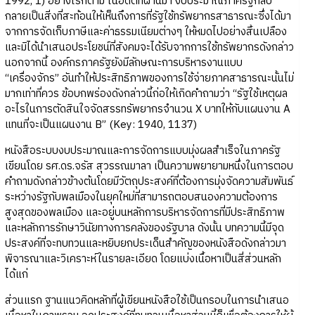
1992, 1) อย่างไรก็ตาม ในอดีตที่ผ่านมา งบประมาณภาครัฐกลับ
กลายเป็นสิ่งที่สะท้อนให้เห็นถึงการที่รัฐใช้ทรัพยากรสาธารณะซึ่งได้มา
จากการจัดเก็บภาษีและค่าธรรมเนียมต่างๆ ให้หมดไปอย่างสิ้นเปลือง
และมิได้นำเสนอประโยชน์ที่สังคมจะได้รับจากการใช้ทรัพยากรดังกล่าว
นอกจากนี้ องค์กรภาครัฐยังมีลักษณะการบริหารงานแบบ
“เครื่องจักร” อันทำให้ประสิทธิภาพของการใช้จ่ายภาคสาธารณะนั้นไม่
มากเท่าที่ควร ข้อบกพร่องดังกล่าวนี้ก่อให้เกิดคำถามว่า “รัฐใช้เหตุผล
อะไรในการตัดสินใจจัดสรรทรัพยากรจำนวน X บาทให้กับแผนงาน A
แทนที่จะเป็นแผนงาน B” (Key: 1940, 1137)
หนังสือระบบงบประมาณและการจัดการแบบมุ่งผลสำเร็จในภาครัฐ
เขียนโดย รศ.ดร.จรัส สุวรรณมาลา เป็นความพยายามหนึ่งในการตอบ
คำถามดังกล่าวข้างต้นโดยมีวัตถุประสงค์ที่ต้องการมุ่งจัดความสัมพันธ์
ระหว่างรัฐกับพลเมืองในยุคใหม่ที่สามารถตอบสนองความต้องการ
สูงสุดของพลเมือง และอยู่บนหลักการบริหารจัดการที่มีประสิทธิภาพ
และหลักการรักษาวินัยทางการคลังของรัฐบาล ดังนั้น บทความนี้มีจุด
ประสงค์ที่จะทบทวนและหยิบยกประเด็นสำคัญของหนังสือดังกล่าวมา
พิจารณาและวิเคราะห์ในรายละเอียด โดยแบ่งเนื้อหาเป็นสี่ส่วนหลัก
ได้แก่
ส่วนแรก ฐานแนวคิดหลักที่ผู้เขียนหนังสือใช้เป็นกรอบในการนำเสนอ