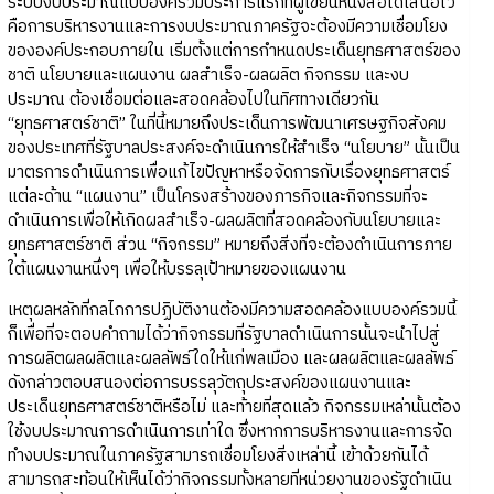
ระบบงบประมาณแบบองค์รวมประการแรกที่ผู้เขียนหนังสือได้เสนอไว้
คือการบริหารงานและการงบประมาณภาครัฐจะต้องมีความเชื่อมโยง
ขององค์ประกอบภายใน เริ่มตั้งแต่การกำหนดประเด็นยุทธศาสตร์ของ
ชาติ นโยบายและแผนงาน ผลสำเร็จ-ผลผลิต กิจกรรม และงบ
ประมาณ ต้องเชื่อมต่อและสอดคล้องไปในทิศทางเดียวกัน
“ยุทธศาสตร์ชาติ” ในที่นี้หมายถึงประเด็นการพัฒนาเศรษฐกิจสังคม
ของประเทศที่รัฐบาลประสงค์จะดำเนินการให้สำเร็จ “นโยบาย” นั้นเป็น
มาตรการดำเนินการเพื่อแก้ไขปัญหาหรือจัดการกับเรื่องยุทธศาสตร์
แต่ละด้าน “แผนงาน” เป็นโครงสร้างของภารกิจและกิจกรรมที่จะ
ดำเนินการเพื่อให้เกิดผลสำเร็จ-ผลผลิตที่สอดคล้องกับนโยบายและ
ยุทธศาสตร์ชาติ ส่วน “กิจกรรม” หมายถึงสิ่งที่จะต้องดำเนินการภาย
ใต้แผนงานหนึ่งๆ เพื่อให้บรรลุเป้าหมายของแผนงาน
เหตุผลหลักที่กลไกการปฏิบัติงานต้องมีความสอดคล้องแบบองค์รวมนี้
ก็เพื่อที่จะตอบคำถามได้ว่ากิจกรรมที่รัฐบาลดำเนินการนั้นจะนำไปสู่
การผลิตผลผลิตและผลลัพธ์ใดให้แก่พลเมือง และผลผลิตและผลลัพธ์
ดังกล่าวตอบสนองต่อการบรรลุวัตถุประสงค์ของแผนงานและ
ประเด็นยุทธศาสตร์ชาติหรือไม่ และท้ายที่สุดแล้ว กิจกรรมเหล่านั้นต้อง
ใช้งบประมาณการดำเนินการเท่าใด ซึ่งหากการบริหารงานและการจัด
ทำงบประมาณในภาครัฐสามารถเชื่อมโยงสิ่งเหล่านี้ เข้าด้วยกันได้
สามารถสะท้อนให้เห็นได้ว่ากิจกรรมทั้งหลายที่หน่วยงานของรัฐดำเนิน