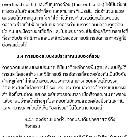
overhead costs) และต้นทุนทางอ้อม (Indirect costs) ให้เป็นต้นทุน
ทางตรงในสัดส่วนที่ต่ำที่สุด และสามารถ “แปรผัน” ต่อจำนวนหน่วย
ผลผลิตให้มากที่สุดเท่าที่จะทำได้ ทั้งนี้การคำนวณต้นทุนในระบบดัง
กล่าวจะช่วยทำให้ข้อมูลต้นทุนของการดำเนินการผลิตมีความถูกต้อง
ชัดเจน และมีความน่าเชื่อถือ และในระยะยาวจะเป็นข้อมูลที่สามารถบ่งชี้
ถึงระดับประสิทธิภาพและประสิทธิผลของการบริหารจัดการภาครัฐที่มี
ต่อพลเมืองได้
3.4 การมองระบบงบประมาณแบบองค์รวม
การออกแบบระบบงบประมาณที่มีแนวคิดหลักการพื้นฐาน ระบบปฏิบัติ
การและโครงสร้าง และวิธีการบริหารจัดการที่สอดคล้องกันเป็นปัจจัย
สำคัญที่จะทำให้กลไกระบบงบประมาณสามารถขับเคลื่อนให้บรรลุ
วัตถุประสงค์ที่ต้องการได้ ระบบงบประมาณและการจัดการแบบมุ่งผล
สำเร็จที่เสนอโดย รศ.ดร.จรัส สุวรรณมาลา เมื่อพิจารณาในภาพรวม
แล้วจะพบว่ากลไกต่างๆ ที่ประกอบกันมีความสอดคล้องซึ่งกันและกัน
และสามารถสะท้อนให้เห็น “องค์รวม” ได้ในหลายมิติดังนี้
3.4.1 องค์รวมแนวตั้ง: จากประเด็นยุทธศาสตร์ถึง
กิจกรรม