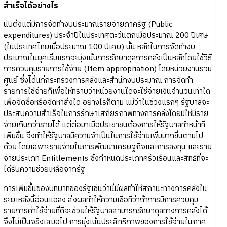
สำเร็จได้อย่างไร
นับตั้งแต่มีการจัดทำงบประมาณรายจ่ายภาครัฐ (Public
expenditures) ประจำปีในประเทศตะวันตกเมื่อประมาณ 200 ปีเศษ
(ในประเทศไทยเมื่อประมาณ 100 ปีเศษ) นั้น หลักในการจัดทำงบ
ประมาณในยุคเริ่มแรกจะมุ่งเน้นการรักษาดุลการคลังเป็นหลักโดยใช้วิธี
การควบคุมรายการใช้จ่าย (Item appropriation) โดยหน่วยงานรวม
ศูนย์ ซึ่งได้แก่กระทรวงการคลังและสำนักงบประมาณ การจัดทำ
รายการใช้จ่ายก็เพื่อให้ทราบว่าหน่วยงานใดจะใช้จ่ายเงินจำนวนเท่าใด
เพื่อจัดซื้อหรือจัดหาสิ่งใด อย่างไรก็ตาม แม้ว่าในช่วงแรกๆ รัฐบาลจะ
ประสบความสำเร็จในการรักษาเสถียรภาพทางการคลังโดยมิให้มีราย
จ่ายเกินกว่ารายได้ แต่ต่อมาเมื่อประชาชนต้องการให้รัฐบาลทำหน้าที่
เพิ่มขึ้น จึงทำให้รัฐบาลมีความจำเป็นในการใช้จ่ายเพิ่มมากขึ้นตามไป
ด้วย โดยเฉพาะรายจ่ายในการพัฒนาเศรษฐกิจและการลงทุน และราย
จ่ายประเภท Entitlements ซึ่งกำหนดประเภทครัวเรือนและสิทธิที่จะ
ได้รับความช่วยเหลือจากรัฐ
การเพิ่มขึ้นของบทบาทของรัฐเช่นว่านี้มีผลทำให้สถานะทางการคลังใน
ระยะหลังนี้อ่อนแอลง ส่งผลทำให้ความเชื่อที่ว่าถ้าการมีการควบคุม
รายการค่าใช้จ่ายที่ดีจะช่วยให้รัฐบาลสามารถรักษาดุลทางการคลังได้
จึงไม่เป็นจริงเสมอไป การมุ่งเน้นประสิทธิภาพของการใช้จ่ายในภาค