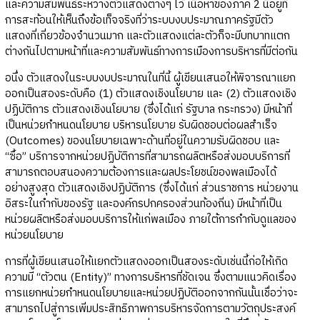
และความสัมพันธ์ระหว่างตัวแสดงต่างๆ ไว้ เนื้อหาของภาค 2 นี้อยู่ที่
การสะท้อนให้เห็นถึงข้อเท็จจริงที่ว่าระบบงบประมาณภาครัฐมีตัว
แสดงที่เกี่ยวข้องจำนวนมาก และตัวแสดงแต่ละตัวก็จะมีบทบาทแตก
ต่างกันไปตามหน้าที่และความสัมพันธ์ทางการเมืองการบริหารที่มีต่อกัน
อนึ่ง ตัวแสดงในระบบงบประมาณในที่นี้ ผู้เขียนเสนอให้พิจารณาแยก
ออกเป็นสองระดับคือ (1) ตัวแสดงเชิงนโยบาย และ (2) ตัวแสดงเชิง
ปฏิบัติการ ตัวแสดงเชิงนโยบาย (ซึ่งได้แก่ รัฐบาล กระทรวง) มีหน้าที่
เป็นหน่วยกำหนดนโยบาย บริหารนโยบาย รับผิดชอบต่อผลสำเร็จ
(Outcomes) ของนโยบายเฉพาะด้านที่อยู่ในความรับผิดชอบ และ
“ซื้อ” บริการจากหน่วยปฏิบัติการที่สามารถผลิตหรือส่งมอบบริการที่
สามารถตอบสนองความต้องการและผลประโยชน์ของพลเมืองได้
อย่างสูงสุด ตัวแสดงเชิงปฏิบัติการ (ซึ่งได้แก่ ส่วนราชการ หน่วยงาน
อิสระในกำกับของรัฐ และองค์กรปกครองส่วนท้องถิ่น) มีหน้าที่เป็น
หน่วยผลิตหรือส่งมอบบริการให้แก่พลเมือง ภายใต้การกำกับดูแลของ
หน่วยนโยบาย
การที่ผู้เขียนเสนอให้แยกตัวแสดงออกเป็นสองระดับเช่นนี้ก่อให้เกิด
ความมี “ตัวตน (Entity)” ทางการบริหารที่ชัดเจน ซึ่งตามแนวคิดเรื่อง
การแยกหน่วยกำหนดนโยบายและหน่วยปฏิบัติออกจากกันนั้นเชื่อว่าจะ
สามารถไปสู่การเพิ่มประสิทธิภาพการบริหารจัดการตามวัตถุประสงค์