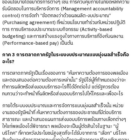
ของนโยบายโดยมาตรการต่างๆ เช่น การควบคุมภายในที่ยึดหลักความ
รับผิดชอบในการบริหารจัดการ (Management accountability
control) การจัดทำ “ข้อตกลงว่าด้วยผลผลิต-งบประมาณ”
(Purchasing agreement) ที่หน่วยนโยบายทำร่วมกับหน่วยปฏิบัติ
การ การบริหารงบประมาณระบบกิจกรรม (Activity-based
budgeting) และการสร้างแรงจูงใจทางการบริหารที่อิงกับผลงาน
(Performance-based pay) เป็นต้น
ภาค 3 การตลาดภาครัฐในระบบงบประมาณแบบมุ่งผลสำเร็จคือ
อะไร?
การตลาดภาครัฐเป็นเรื่องของการ “ค้นหาความต้องการของพลเมือง
และตอบสนองต่อความต้องการเหล่านั้น” รัฐมิใช่ผู้ที่กำหนดเองว่าจะ
ทำการผลิตหรือส่งมอบบริการอะไรก็ได้อีกต่อไป แต่รัฐควรต้อง
ทบทวนว่าจะทำหน้าที่ผลิตหรือส่งมอบบริการไปให้ใครและเพื่ออะไร
ภายใต้ระบบงบประมาณและการจัดการแบบมุ่งผลสำเร็จนั้น หน่วย
งานของรัฐมีหน้าที่ ค้นหาความต้องการของประชาชนที่มีต่อบริการ
สาธารณะ และนำเสนอแผนการส่งมอบบริการพร้อมทางเลือกต่างๆ
ให้แก่พลเมืองได้พิจารณา พลเมืองจะเป็นผู้ตัดสินใจในฐานะ “ผู้
บริโภค” ที่คาดหวังประโยชน์สูงสุดที่จะได้รับจากการ “เลือก” บริโภค