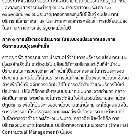
งบประมาณรายรับ งบประมาณรายจ่ายทั่วไป งบประมาณรัฐวิสาหกิจ
และกองทุนสาธารณะต่างๆ งบประมาณรายจ่ายประเภท Tax
expenditures งบประมาณโครงการลงทุนที่ใช้เงินกู้ งบประมาณ
บริหารหนี้สาธารณะ และประมาณการดุลการคลังและการเปลี่ยนแปลง
ในสถานะทางการคลัง รัฐบาลเมื่อสิ้นปี
ภาค 6 การบริหารงบประมาณ ในระบบงบประมาณและการ
จัดการแบบมุ่งผลสำเร็จ
รศ.ดร.จรัส สุวรรณมาลา นำเสนอไว้ว่าในการบริหารงบประมาณแบบ
มุ่งผลสำเร็จนั้น จะต้องปรับเปลี่ยนวิธีการบริหารแต่เดิมที่สำนักงบ
ประมาณและกรมบัญชีกลางทำหน้าที่เป็นองค์กรหลักในการบริหารงบ
ประมาณ และปล่อยให้ส่วนราชการอื่นทำหน้าที่เป็นเพียงหน่วยจัดซื้อจัด
จ้างเพื่อให้ได้ปัจจัยการผลิตไปใช้ในการผลิตสินค้าและบริการให้แก่
ประชาชน ไปเป็นวิธีการบริหารงบประมาณแบบกระจายอำนาจ กล่าว
คือเป็นการกระจายอำนาจในการตัดสินใจให้หน่วยนโยบายและหน่วย
ปฏิบัติการ เพื่อให้ผู้บริหารของหน่วยงานเหล่านี้สามารถใช้ดุลยพินิจใน
การบริหารงานให้บรรลุผลผลิตและผลลัพธ์ที่ต้องการตามที่กำหนดไว้
ในข้อตกลงว่าด้วยผลผลิต-งบประมาณ กล่าวอีกนัยหนึ่งก็คือ การ
บริหารงบประมาณโดยผ่านระบบข้อตกลงภายในหน่วยงาน (Internal
Contractual Management) นั่นเอง