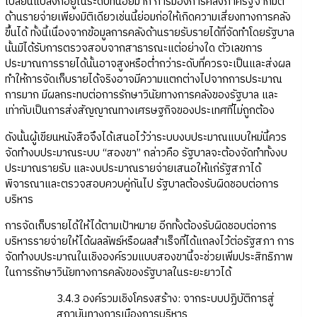
เปลี่ยนแปลงก็อยู่ในระดับที่น้อยมาก การมองการคลังภาครัฐจากมิติ
ด้านรายจ่ายเพียงมิติเดียวเช่นนี้ย่อมก่อให้เกิดความเสี่ยงทางการคลัง
ขึ้นได้ ทั้งนี้เนื่องจากข้อมูลการคลังด้านรายรับรายได้ที่จัดทำโดยรัฐบาล
นั้นมิได้รับการตรวจสอบจากสาธารณะแต่อย่างใด ตัวเลขการ
ประมาณการรายได้นั้นอาจสูงหรือต่ำกว่าระดับที่ควรจะเป็นและส่งผล
ทำให้การจัดเก็บรายได้จริงอาจมีความแตกต่างไปจากการประมาณ
การมาก มีผลกระทบต่อการรักษาวินัยทางการคลังของรัฐบาล และ
เท่ากับเป็นการส่งสัญญาณทางเศรษฐกิจของประเทศที่ไม่ถูกต้อง
ดังนั้นผู้เขียนหนังสือจึงได้เสนอไว้ว่าระบบงบประมาณแบบใหม่นี้ควร
จัดทำงบประมาณระบบ “สองขา” กล่าวคือ รัฐบาลจะต้องจัดทำทั้งงบ
ประมาณรายรับ และงบประมาณรายจ่ายเสนอให้แก่รัฐสภาได้
พิจารณาและตรวจสอบควบคู่กันไป รัฐบาลต้องรับผิดชอบต่อการ
บริหาร
การจัดเก็บรายได้ให้ได้ตามเป้าหมาย อีกทั้งต้องรับผิดชอบต่อการ
บริหารรายจ่ายให้ได้ผลลัพธ์หรือผลสำเร็จที่ได้แถลงไว้ต่อรัฐสภา การ
จัดทำงบประมาณในเชิงองค์รวมแบบสองขานี้จะช่วยเพิ่มประสิทธิภาพ
ในการรักษาวินัยทางการคลังของรัฐบาลในระยะยาวได้
3.4.3 องค์รวมเชิงโครงสร้าง: จากระบบปฏิบัติการสู่
สถาบันทางการเมืองการบริหาร