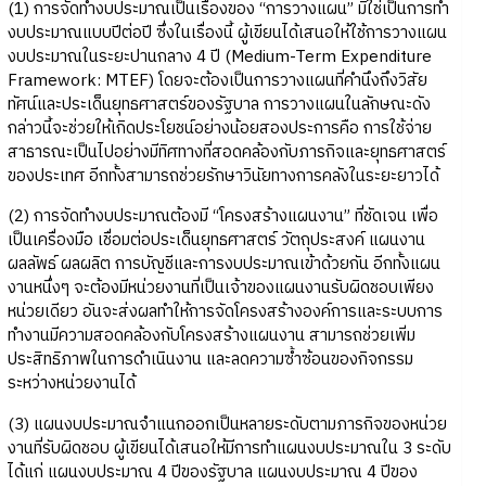
(1) การจัดทำงบประมาณเป็นเรื่องของ “การวางแผน” มิใช่เป็นการทำ
งบประมาณแบบปีต่อปี ซึ่งในเรื่องนี้ ผู้เขียนได้เสนอให้ใช้การวางแผน
งบประมาณในระยะปานกลาง 4 ปี (Medium-Term Expenditure
Framework: MTEF) โดยจะต้องเป็นการวางแผนที่คำนึงถึงวิสัย
ทัศน์และประเด็นยุทธศาสตร์ของรัฐบาล การวางแผนในลักษณะดัง
กล่าวนี้จะช่วยให้เกิดประโยชน์อย่างน้อยสองประการคือ การใช้จ่าย
สาธารณะเป็นไปอย่างมีทิศทางที่สอดคล้องกับภารกิจและยุทธศาสตร์
ของประเทศ อีกทั้งสามารถช่วยรักษาวินัยทางการคลังในระยะยาวได้
(2) การจัดทำงบประมาณต้องมี “โครงสร้างแผนงาน” ที่ชัดเจน เพื่อ
เป็นเครื่องมือ เชื่อมต่อประเด็นยุทธศาสตร์ วัตถุประสงค์ แผนงาน
ผลลัพธ์ ผลผลิต การบัญชีและการงบประมาณเข้าด้วยกัน อีกทั้งแผน
งานหนึ่งๆ จะต้องมีหน่วยงานที่เป็นเจ้าของแผนงานรับผิดชอบเพียง
หน่วยเดียว อันจะส่งผลทำให้การจัดโครงสร้างองค์การและระบบการ
ทำงานมีความสอดคล้องกับโครงสร้างแผนงาน สามารถช่วยเพิ่ม
ประสิทธิภาพในการดำเนินงาน และลดความซ้ำซ้อนของกิจกรรม
ระหว่างหน่วยงานได้
(3) แผนงบประมาณจำแนกออกเป็นหลายระดับตามภารกิจของหน่วย
งานที่รับผิดชอบ ผู้เขียนได้เสนอให้มีการทำแผนงบประมาณใน 3 ระดับ
ได้แก่ แผนงบประมาณ 4 ปีของรัฐบาล แผนงบประมาณ 4 ปีของ