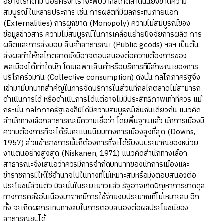
อย่างไรก็ตาม บ่อยครั้งที่เราจะพบว่ากลไกตลาดนั้นยังขาดความ
สมบูรณ์ในหลายประการ เช่น การผลิตที่มีผลกระทบภายนอก
(Externalities) การผูกขาด (Monopoly) ความไม่สมบูรณ์ของ
ข้อมูลข่าวสาร ความไม่สมบูรณ์ในการเคลื่อนย้ายปัจจัยการผลิต การ
ผลิตและการส่งมอบ สินค้าสาธารณะ (Public goods) ฯลฯ เป็นต้น
ส่งผลทำให้กลไกตลาดยังมิอาจตอบสนองต่อความต้องการของ
พลเมืองได้เท่าใดนัก โดยเฉพาะสินค้าหรือบริการที่มีลักษณะของการ
บริโภคร่วมกัน (Collective consumption) ดังนั้น กลไกภาครัฐจึง
เข้ามามีบทบาทสำคัญในการจัดบริการในส่วนที่กลไกตลาดไม่สามารถ
ดำเนินการได้ หรือดำเนินการได้แต่อาจไม่มีประสิทธิภาพเท่าที่ควร แม้
กระนั้น กลไกภาครัฐเองก็มิได้มีความสมบูรณ์เช่นกันเดียวกัน แนวคิด
สำนักทางเลือกสาธารณะมีความเชื่อว่า โดยพื้นฐานแล้ว นักการเมืองมี
ความต้องการที่จะได้รับคะแนนนิยมทางการเมืองสูงที่สุด (Downs,
1957) ส่วนข้าราชการนั้นก็ต้องการที่จะได้รับงบประมาณของหน่วย
งานตนอย่างสูงสุด (Niskanen, 1971) แนวคิดสำนักทางเลือก
สาธารณะจึงเสนอว่าควรมีการจำกัดบทบาทของนักการเมืองและ
ข้าราชการมิให้ใช้อำนาจไปในทางที่ไม่เหมาะสมหรือมุ่งตอบสนองต่อ
ประโยชน์ส่วนตัว มิฉะนั้นในระยะยาวแล้ว รัฐอาจเกิดปัญหาการขาดดุล
ทางการคลังอันเนื่องมาจากมีการใช้จ่ายงบประมาณที่ไม่เหมาะสม อีก
ทั้ง จะเกิดผลกระทบทางลบในการตอบสนองต่อผลประโยชน์ของ
สาธารณชนได้