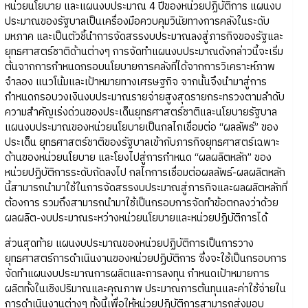
หน่วยนโยบาย และแผนงบประมาณ 4 ปีของหน่วยปฏิบัติการ แผนงบ
ประมาณของรัฐบาลเป็นเครื่องมือควบคุมวินัยทางการคลังในระดับ
มหภาค และเป็นตัวชี้นำการจัดสรรงบประมาณลงสู่ภารกิจของรัฐและ
ยุทธศาสตร์ชาติด้านต่างๆ การจัดทำแผนงบประมาณดังกล่าวนี้จะเริ่ม
ต้นจากการกำหนดกรอบนโยบายการคลังที่ได้จากการวิเคราะห์ภาพ
จำลอง แนวโน้มและเป้าหมายทางเศรษฐกิจ จากนั้นจึงนำมาสู่การ
กำหนดกรอบวงเงินงบประมาณรายจ่ายสูงสุดรายกระทรวงตามลำดับ
ความสำคัญเร่งด่วนของประเด็นยุทธศาสตร์ชาติและนโยบายรัฐบาล
แผนงบประมาณของหน่วยนโยบายเป็นกลไกเชื่อมต่อ “ผลลัพธ์” ของ
ประเด็น ยุทธศาสตร์ชาติของรัฐบาลเข้ากับภารกิจยุทธศาสตร์เฉพาะ
ด้านของหน่วยนโยบาย และโยงไปสู่การกำหนด “ผลผลิตหลัก” ของ
หน่วยปฏิบัติการระดับถัดลงไป กลไกการเชื่อมต่อผลลัพธ์-ผลผลิตหลัก
นี้สามารถนำมาใช้ในการจัดสรรงบประมาณสู่ภารกิจและผลผลิตหลักที่
ต้องการ รวมถึงสามารถนำมาใช้เป็นกรอบการจัดทำข้อตกลงว่าด้วย
ผลผลิต-งบประมาณระหว่างหน่วยนโยบายและหน่วยปฏิบัติการได้
ส่วนสุดท้าย แผนงบประมาณของหน่วยปฏิบัติการเป็นการวาง
ยุทธศาสตร์การดำเนินงานของหน่วยปฏิบัติการ ซึ่งจะใช้เป็นกรอบการ
จัดทำแผนงบประมาณการผลิตและการลงทุน กำหนดเป้าหมายการ
ผลิตทั้งในเชิงปริมาณและคุณภาพ ประมาณการต้นทุนและค่าใช้จ่ายใน
การดำเนินงานต่างๆ ทั้งนี้เพื่อให้หน่วยปฏิบัติการสามารถส่งมอบ