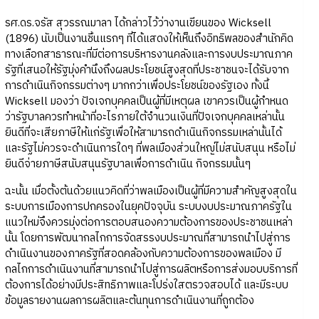
รศ.ดร.จรัส สุวรรณมาลา ได้กล่าวไว้ว่างานเขียนของ Wicksell
(1896) นับเป็นงานชิ้นแรกๆ ที่ได้แสดงให้เห็นถึงอิทธิพลของสำนักคิด
ทางเลือกสาธารณะที่มีต่อการบริหารงานคลังและการงบประมาณภาค
รัฐที่เสนอให้รัฐมุ่งคำนึงถึงผลประโยชน์สูงสุดที่ประชาชนจะได้รับจาก
การดำเนินกิจกรรมต่างๆ มากกว่าเพื่อประโยชน์ของรัฐเอง ทั้งนี้
Wicksell มองว่า ปัจเจกบุคคลเป็นผู้ที่มีเหตุผล เขาควรเป็นผู้กำหนด
ว่ารัฐบาลควรทำหน้าที่อะไรภายใต้จำนวนเงินที่ปัจเจกบุคคลเหล่านั้น
ยินดีที่จะเสียภาษีให้แก่รัฐเพื่อให้สามารถดำเนินกิจกรรมเหล่านั้นได้
และรัฐไม่ควรจะดำเนินการใดๆ ที่พลเมืองส่วนใหญ่ไม่สนับสนุน หรือไม่
ยินดีจ่ายภาษีสนับสนุนรัฐบาลเพื่อการดำเนิน กิจกรรมนั้นๆ
ฉะนั้น เมื่อตั้งต้นด้วยแนวคิดที่ว่าพลเมืองเป็นผู้ที่มีความสำคัญสูงสุดใน
ระบบการเมืองการปกครองในยุคปัจจุบัน ระบบงบประมาณภาครัฐใน
แนวใหม่จึงควรมุ่งต่อการตอบสนองความต้องการของประชาชนเหล่า
นั้น โดยการพัฒนากลไกการจัดสรรงบประมาณที่สามารถนำไปสู่การ
ดำเนินงานของภาครัฐที่สอดคล้องกับความต้องการของพลเมือง มี
กลไกการดำเนินงานที่สามารถนำไปสู่การผลิตหรือการส่งมอบบริการที่
ต้องการได้อย่างมีประสิทธิภาพและโปร่งใสตรวจสอบได้ และมีระบบ
ข้อมูลรายงานผลการผลิตและต้นทุนการดำเนินงานที่ถูกต้อง