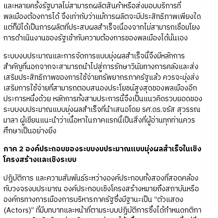
และหลายครั้งรัฐบาลไม่สามารถผลิตสินค้าหรือส่งมอบบริการที่
พลเมืองต้องการได้ จึงเท่ากับว่าแม้การผลิตจะมีประสิทธิภาพเพียงใด
แต่ก็มิได้เป็นการผลิตที่ประสบผลสำเร็จเนื่องจากไม่สามารถเชื่อมโยง
การดำเนินงานของรัฐเข้ากับความต้องการของพลเมืองได้นั่นเอง
ระบบงบประมาณและการจัดการแบบมุ่งผลสำเร็จนี้จึงมีหลักการ
สำคัญที่นอกจากจะสามารถนำไปสู่การรักษาวินัยทางการคลังและส่ง
เสริมประสิทธิภาพของการใช้จ่ายทรัพยากรภาครัฐแล้ว ควรจะมุ่งส่ง
เสริมการใช้จ่ายที่สามารถตอบสนองประโยชน์สูงสุดของพลเมืองอีก
ประการหนึ่งด้วย หลักการทั้งสามประการนี้จึงเป็นแนวคิดรวบยอดของ
ระบบงบประมาณแบบมุ่งผลสำเร็จที่นำเสนอโดย รศ.ดร.จรัส สุวรรณ
มาลา ผู้เขียนแนะนำว่าเนื้อหาในภาคแรกนี้เป็นสิ่งที่ผู้อ่านทุกท่านควร
ศึกษาเป็นอย่างยิ่ง
ภาค 2 องค์ประกอบของระบบงบประมาณแบบมุ่งผลสำเร็จในเชิง
โครงสร้างและเชิงระบบ
ปฏิบัติการ และความสัมพันธ์ระหว่างองค์ประกอบทั้งสองที่สอดคล้อง
กับวงจรงบประมาณ องค์ประกอบเชิงโครงสร้างหมายถึงสถาบันหรือ
องค์กรทางการเมืองการบริหารภาครัฐซึ่งมีฐานะเป็น “ตัวแสดง
(Actors)” ที่มีบทบาทและหน้าที่ตามระบบปฏิบัติการซึ่งได้กำหนดกติกา