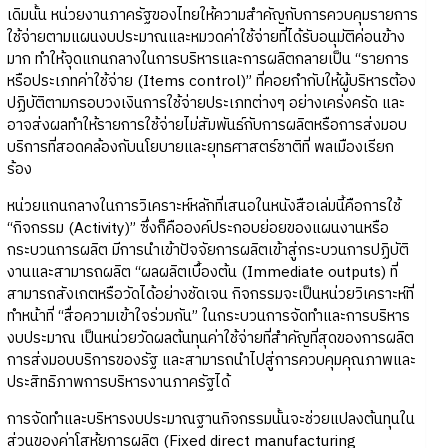
เดิมนั้น หน่วยงานภาครัฐของไทยให้ความสำคัญกับการควบคุมรายการ
ใช้จ่ายตามแผนงบประมาณและหมวดค่าใช้จ่ายที่ได้รับอนุมัติค่อนข้าง
มาก ทำให้จุดแกนกลางในการบริหารและการผลิตกลายเป็น “รายการ
หรือประเภทค่าใช้จ่าย (Items control)” ที่คอยกำกับให้ผู้บริหารต้อง
ปฏิบัติตามกรอบวงเงินการใช้จ่ายประเภทต่างๆ อย่างเคร่งครัด และ
อาจส่งผลทำให้รายการใช้จ่ายไม่สัมพันธ์กับการผลิตหรือการส่งมอบ
บริการที่สอดคล้องกับนโยบายและยุทธศาสตร์ชาติที่ พลเมืองเรียก
ร้อง
หน่วยแกนกลางในการวิเคราะห์หลักที่เสนอในหนังสือเล่มนี้คือการใช้
“กิจกรรม (Activity)” ซึ่งก็คือองค์ประกอบย่อยของแผนงานหรือ
กระบวนการผลิต มีการนำเข้าปัจจัยการผลิตเข้าสู่กระบวนการปฏิบัติ
งานและสามารถผลิต “ผลผลิตเบื้องต้น (Immediate outputs) ที่
สามารถสังเกตหรือวัดได้อย่างชัดเจน กิจกรรมจะเป็นหน่วยวิเคราะห์ที่
ทำหน้าที่ “สื่อความเข้าใจร่วมกัน” ในกระบวนการจัดทำและการบริหาร
งบประมาณ เป็นหน่วยวัดผลต้นทุนค่าใช้จ่ายที่สำคัญที่สุดของการผลิต
การส่งมอบบริการของรัฐ และสามารถนำไปสู่การควบคุมคุณภาพและ
ประสิทธิภาพการบริหารงานภาครัฐได้
การจัดทำและบริหารงบประมาณฐานกิจกรรมนั้นจะช่วยแปลงต้นทุนใน
ส่วนของค่าโสหุ้ยการผลิต (Fixed direct manufacturing