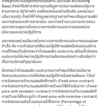
ภาครัฐที่ใช้ระบบบัญชีเกณฑ์เงินคงค้าง (Accrual Accounting
Basis) ทำหน้าที่บริหารจัดการฐานข้อมูลการเงินการคลังของรัฐบาล
ส่วนราชการ รัฐวิสาหกิจ องค์กรปกครองส่วนท้องถิ่น และหน่วยงา
นอื่นๆ ของรัฐ ทำหน้าที่กำกับดูแลมาตรฐานการกำหนดต้นทุนการผลิต
และการส่งมอบบริการสาธารณะ และการสร้างระบบการตรวจสอบ
และการควบคุมภายในกระบวนการบริหารงบประมาณของหน่วย
นโยบายและหน่วยปฏิบัติการ
บทบาทของหน่วยนโยบายในกระบวนการบริหารงบประมาณแบบมุ่งผล
สำเร็จ คือ การดำเนินการให้หน่วยปฏิบัติการผลิตหรือส่งมอบบริการ
ตามที่กำหนดในข้อตกลงว่าด้วยผลผลิต-งบประมาณ พร้อมทั้งจัดสรร
งบประมาณให้แก่หน่วยปฏิบัติการตามข้อตกลงดังกล่าว หรือเรียกว่า
เป็นการบริหารสัญญานั่นเอง
ข้อตกลงว่าด้วยผลผลิต-งบประมาณอาจกำหนดให้หน่วยนโยบาย
จัดสรรเงินงบประมาณให้แก่หน่วยปฏิบัติการในหลายลักษณะ ได้แก่
การจัดสรรตามจำนวนผลผลิตที่ตายตัว (Fixed-price contract)
การจัดสรรตามจำนวนผลผลิตที่ตายตัวและให้มีตัวปรับราคา (Fixed-
price with escalator contract) การจัดสรรตามจำนวนผลผลิตที่
ตายตัวและให้มีแรงจูงใจ (Fixed-price with incentive contract)
การจัดสรรตามสัดส่วนของรายได้กิจการ (Percentage of