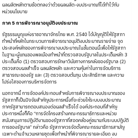
ผลผลิตหลักตามข้อตกลงว่าด้วยผลผลิต-งบประมาณที่ได้ทำไว้กับ
หน่วยนโยบาย
ภาค 5 การพิจารณาอนุมัติงบประมาณ
รัฐธรรมนูญแห่งราชอาณาจักรไทย พ.ศ. 2540 ได้บัญญัติให้รัฐสภา
ทำหน้าที่หลักในกระบวนการพิจารณาอนุมัติงบประมาณรายจ่าย จุด
ประสงค์หลักของการพิจารณางบประมาณในขั้นตอนนี้เพื่อให้รัฐสภา
ในฐานะผู้แทนของพลเมืองทำหน้าที่ตรวจสอบรัฐบาลในประเด็นหลัก 3
ประเด็นคือ (1) ตรวจสอบการรักษาวินัยทางการคลังของรัฐบาล (2)
ตรวจสอบผลสำเร็จ ผลผลิตหลัก และความคุ้มค่าในการจัดบริการ
สาธารณะของรัฐ และ (3) ตรวจสอบต้นทุน ประสิทธิภาพ และความ
โปร่งใสของการบริหารจัดการ
นอกจากนี้ การจัดองค์ประกอบสำหรับการพิจารณางบประมาณของ
รัฐสภาก็เป็นปัจจัยสำคัญประการหนึ่งที่จะช่วยให้ระบบงบประมาณ
ภาครัฐสามารถตอบสนองต่อผลสำเร็จได้ องค์ประกอบที่สำคัญ
ประการหนึ่งก็คือ “การจัดโครงสร้างคณะกรรมาธิการและหน่วย
สนับสนุนการปฏิบัติงานของรัฐสภาที่สอดคล้องคู่ขนานกับระบบปฏิบัติ
การของรัฐบาล” กล่าวคือ รัฐสภาควรจัดตั้งคณะกรรมาธิการสามัญ
เฉพาะด้านจำนวนหลายชุดเพื่อทำหน้าที่พิจารณารายละเอียด งบ