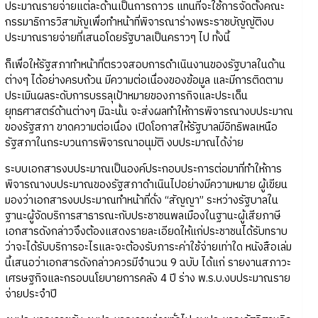
ประมาณรายจ่ายแต่ละด้านเป็นการถาวร แทนที่จะใช้การจัดตั้งคณะ
กรรมาธิการวิสามัญเพื่อทำหน้าที่พิจารณาร่างพระราชบัญญัติงบ
ประมาณรายจ่ายที่เสนอโดยรัฐบาลเป็นคราวๆ ไป ทั้งนี้
ก็เพื่อให้รัฐสภาทำหน้าที่ตรวจสอบการดำเนินงานของรัฐบาลในด้าน
ต่างๆ ได้อย่างครบถ้วน มีความต่อเนื่องของข้อมูล และมีการติดตาม
ประเมินผลระดับการบรรลุเป้าหมายของภารกิจและประเด็น
ยุทธศาสตร์ด้านต่างๆ มิฉะนั้น จะส่งผลทำให้การพิจารณางบประมาณ
ของรัฐสภา ขาดความต่อเนื่อง เปิดโอกาสให้รัฐบาลมีอิทธิพลเหนือ
รัฐสภาในกระบวนการพิจารณาอนุมัติ งบประมาณได้ง่าย
ระบบเอกสารงบประมาณเป็นองค์ประกอบประการต่อมาที่ทำให้การ
พิจารณางบประมาณของรัฐสภาดำเนินไปอย่างมีความหมาย ผู้เขียน
มองว่าเอกสารงบประมาณทำหน้าที่ดั่ง “สัญญา” ระหว่างรัฐบาลใน
ฐานะผู้จัดบริการสาธารณะกับประชาชนพลเมืองในฐานะผู้เสียภาษี
เอกสารดังกล่าวจึงต้องแสดงรายละเอียดให้แก่ประชาชนได้รับทราบ
ว่าจะได้รับบริการอะไรและจะต้องรับภาระค่าใช้จ่ายเท่าใด หนังสือเล่ม
นี้เสนอว่าเอกสารดังกล่าวควรมีจำนวน 9 ฉบับ ได้แก่ รายงานสภาวะ
เศรษฐกิจและกรอบนโยบายการคลัง 4 ปี ร่าง พ.ร.บ.งบประมาณราย
จ่ายประจำปี