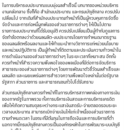
ในการบริหารงบประมาณแบบมุ่งผลสำเร็จนี้ บทบาทของหน่วยบริหาร
งานคลังกลาง ซึ่งก็คือ สำนักงบประมาณ และกรมบัญชีกลาง ควรปรับ
เปลี่ยนไป จากเดิมที่สำนักงบประมาณทำหน้าที่เป็นผู้ควบคุมการจัดซื้อ
จัดจ้างและการก่อหนี้ผูกพันของส่วนราชการต่างๆ ให้เป็นไปตาม
รายการงบประมาณที่ได้รับอนุมัติ ควรปรับเปลี่ยนเป็นผู้กำกับดูแลการ
จัดทำข้อตกลงว่าด้วยผลผลิต-งบประมาณโดยการกำหนดมาตรฐาน
ของผลผลิตหรือผลงานและให้คำแนะนำทางวิชาการแก่หน่วยนโยบาย
และหน่วยปฏิบัติการ เป็นผู้ทำหน้าที่ติดตามและประเมินความก้าวหน้าใน
การดำเนินงานของส่วนราชการต่างๆ ในระยะเวลาที่เหมาะสม อีกทั้ง
ควรทำหน้าที่สำรวจความพึงพอใจของพลเมืองที่มีต่อการจัดบริการ
สาธารณะของส่วนราชการต่างๆ โดยการพัฒนาตัวชี้วัดผลสำเร็จและ
ผลผลิต และเผยแพร่ผลการสำรวจความพึงพอใจเหล่านั้นต่อรัฐบาล
รัฐสภา ส่วนราชการ และสาธารณชนทั่วไปได้รับทราบ
ส่วนกรมบัญชีกลางควรทำหน้าที่ในการบริหารสภาพคล่องทางการเงิน
ของภาครัฐในภาพรวม ทั้งการบริหารเงินสดและการบริหารเครดิต
เพื่อให้เกิดความสมดุลระหว่างกระแสเงินสดรับ-จ่ายตลอดรอบระยะ
เวลางบประมาณ สามารถเบิกจ่ายเงินให้แก่เจ้าหนี้ของส่วนราชการ
ตามกำหนดเวลา ในขณะที่มีต้นทุนในการถือเงินและการบริหารที่ต่ำ
นอกจากนี้กรมบัญชีกลางควรเป็นองค์กรหลักในการพัฒนาระบบบัญชี