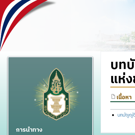
บทบั
แห่ง
เนื้อหา
บทบัญญัต
การนำทาง