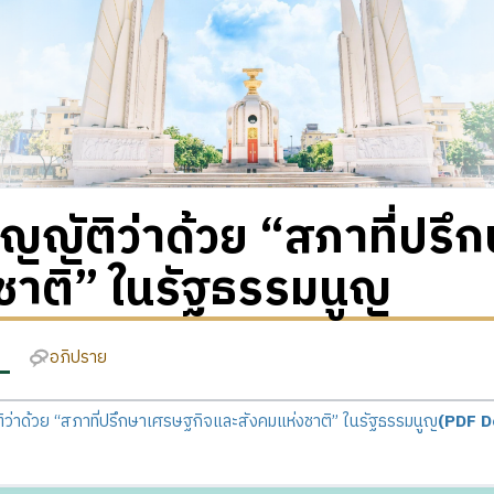
ญญัติว่าด้วย “สภาที่ปร
ชาติ” ในรัฐธรรมนูญ
อภิปราย
ิว่าด้วย “สภาที่ปรึกษาเศรษฐกิจและสังคมแห่งชาติ” ในรัฐธรรมนูญ
(PDF D